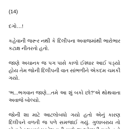
(14)
દગો…!
કહેવાની જરૂર નથી કે દિલીપના અવાજમાંથી ભારોભાર
કટાક્ષ નીતરતો હતો.
જાણે અચાનક જ પગ પાસે કાળો ઈશ્ધાર આઈ પડ્યો
હોય તેમ જોની દિલીપની વાત સાંભળીને એકદમ ચમકી
ગયો.
‘ભ...ભગવાન જાણે...તમે આ શું બકો છો?’એ થોથવાતા
અવાજે બોલ્યો.
જોની શા માટે આટલોબધો ગયો હતો એનું કારણ
દિલીપને વળતી જ પળે સમજાઈ ગયું. ગુલાબરાય તો