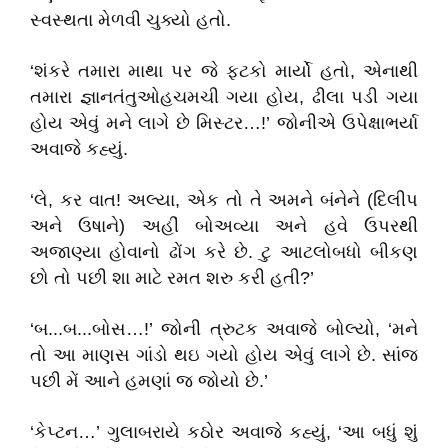
સ્વસ્થતા મેળવી ચુક્યો હતો.
‘શંકરે તમારા માથા પર જે ફટકો માર્યો હતો, એનાથી
તમારા જ્ઞાનતંતુઓહચમચી ગયા હોય, ઢીલા પડી ગયા
હોય એવું મને લાગે છે મિસ્ટર…!’ જોનીએ ઉપેક્ષાભર્યા
અવાજે કહ્યું.
‘લે, કર વાત! અલ્યા, એક તો તે અમને બંનેને (દિલીપ
અને ઉષાને) અહીં બોઅવ્યા અને હવે ઉપરથી
અજાણ્યા હોવાનો ઢોંગ કરે છે. ટુ આટલોબધો બીકણ
છો તો પછી શા માટે રમત શરુ કરી હતી?’
‘બ...બ...બોસ…!’ જોની ત્રુટક અવાજે બોલ્યો, ‘મને
તો આ માણસ ગાંડો થઇ ગયો હોય એવું લાગે છે. સાંજ
પછી મેં આને હમણાં જ જોયો છે.’
‘કેપ્ટન…’ ગુલાબરાયે કઠોર અવાજે કહ્યું, ‘આ બધું શું