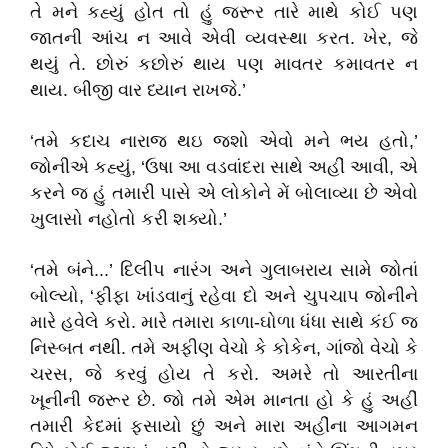
તે મને કહ્યું હોત તો હું જરૂર તારે માથે કોઈ પણ
જાતની આંચ ન આવે એવી વ્યવસ્થા કરત. ખેર, જે
થયું તે. છોરું કછોરું થાય પણ માવતર કમાવતર ન
થાય. બીજી વાર ધ્યાન રાખજે.’
‘તમે કદાચ નારાજ થઇ જશો એવો મને ભય હતો,’
જોનીએ કહ્યું, ‘ઉષા આ વડવાંદરા સાથે અહીં આવી, એ
કરને જ હું તમારી પાસે એ લોકોને મેં બોલાવ્યા છે એવો
ખુલાસો નહોતો કરી શક્યો.’
‘તમે બંને...’ દિલીપ નારંગ અને ગુલાબરાય સામે જોતાં
બોલ્યો, ‘ફીફા ખાંડવાનું રહેવા દો અને ચુપચાપ જોનીને
મારે હવેલે કરો. મારે તમારા કાળા-ઘોળા ધંધા સાથે કંઈ જ
નિસ્બત નથી. તમે અફીણ વેચો કે કોકેન, ગાંજો વેચો કે
ચરસ, જે કરવું હોય તે કરો. અમરે તો આરતીના
ખૂનીની જરૂર છે. જો તમે એમ માનતા હો કે હું અહીં
તમારી કેદમાં ફસાયો છું અને મારા અહીંના આગમન