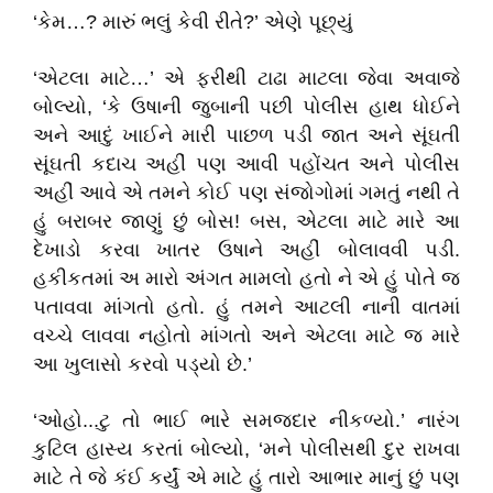
‘કેમ…? મારું ભલું કેવી રીતે?’ એણે પૂછ્યું
‘એટલા માટે…’ એ ફરીથી ટાઢા માટલા જેવા અવાજે
બોલ્યો, ‘કે ઉષાની જુબાની પછી પોલીસ હાથ ધોઈને
અને આદું ખાઈને મારી પાછળ પડી જાત અને સૂંઘતી
સૂંઘતી કદાચ અહીં પણ આવી પહોંચત અને પોલીસ
અહીં આવે એ તમને કોઈ પણ સંજોગોમાં ગમતું નથી તે
હું બરાબર જાણું છું બોસ! બસ, એટલા માટે મારે આ
દેખાડો કરવા ખાતર ઉષાને અહીં બોલાવવી પડી.
હકીકતમાં અ મારો અંગત મામલો હતો ને એ હું પોતે જ
પતાવવા માંગતો હતો. હું તમને આટલી નાની વાતમાં
વચ્ચે લાવવા નહોતો માંગતો અને એટલા માટે જ મારે
આ ખુલાસો કરવો પડ્યો છે.’
‘ઓહો...ટુ તો ભાઈ ભારે સમજદાર નીકળ્યો.’ નારંગ
કુટિલ હાસ્ય કરતાં બોલ્યો, ‘મને પોલીસથી દુર રાખવા
માટે તે જે કંઈ કર્યું એ માટે હું તારો આભાર માનું છું પણ