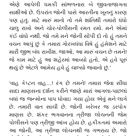
એણે આપેલી ધમકી સાંભળનારા બે જીવતાજાગતા
સાક્ષીઓ છે. ઉપરાંત જોની પાસે આરતીના ખૂનનું કારણ
પણ હતું. માટે મારું માનો તો તમે શાંતિથી તમારો ધંધો
ચાલુ રાખો અને ચોર-પોલીસની રમત રમો. મને એમાં
કંઈ વાંધો નથી. જો તમે મને જોની સોંપી દો તો હું તમને
વચન આપું છું કે તમારા ગોરખધંધા વિષે હું હંમેશને માટે
મારી જીભ બંધ રાખીશ. જાઓ, આ મારું વચન છે તમને!
જે કામ માટે હું આ શહેરમાં આવ્યો હતો, એ હવે પૂરું
થયું છે એટલે આમેય હવે હું ચાલ્યો જવાનો છું.’
‘વાહ કેપ્ટન વાહ…! રંગ છે તમને! તમારા જેવા સીધા
સાદા માણસના દર્શન કરીને જાણે મારાં આગલા-પાછલાં
બધાં જ જન્મોના પાપ ધોવાઇ ગયા હોય એવું મને લાગે
છે. તમારી વાત સાચી છે. જોની ખરેખર જ ડરપોક
માણસ છે. શંકર ભગવાનના ત્રીજા લોચનની જેમ
પોલીસને પણ ત્રીજી આંખ હોય છે. હકીકતમાં અમારો
આ જોની, આ ત્રીજા લોચનથી જ ગભરાય છે. જો