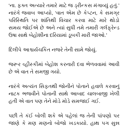
‘ના. ફક્ત અત્યારે તમારે માટે જ ડ્રીન્કસ મંગાવ્યું હતું.’
નારંગે જવાબ આપ્યો, ‘વાત એમ છે કેપ્ટન, કે સમગ્ર
પરિસ્થિતિ પર શાંતિથી વિચાર કરવા માટે મારે થોડો
સમય જોઈએ છે અને ત્યાં સુધી તમે તમારી ગર્લફ્રેન્ડ
ઉષા સાથે બેહોશીના દરિયામાં ડૂબકી મારી જાઓ.’
દિલીપે આશ્ચર્યચકિત નજરે તેની સામે જોયું.
જરૂર વ્હીસ્કીમાં બેહોશ કરનારી દવા ભેળવવામાં આવી
છે એ વાત તે સમજી ગયો.
નારંગે અત્યંત સિફતથી જોનીને પોતાને હવાલે કરવાનું
નાટક ભજવીને પોતાની સાથે આબાદ ચાલબાજી ખેલી
હતી એ વાત પણ તેને મોડે મોડે સમજાઈ ગઈ.
પછી તે કંઈ બોલી શકે એ પહેલાં જ તેની પાંપણો પર
જાણે કે મણ મણનો બોજો ખડકાયો. હાથ પગ સુન્ન