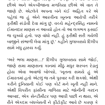
છીએ અને એકબીજાના મળતિયા છીએ એ વાત તે
જાણે છે. એટલેતે અપના બંને કંઈ અહિત કરે એ
પહેલાં જ હું એને આરતીના ખૂનના આરોપી તરીકે
ફરીથી સંડોવી દેવા માંગુ છું. વચ્ચે મહેન્દ્રસિંહ નામનો
ઈમાનદાર માણસ ન આવ્યો હોત તો આ લગભગ ફસાઈ
જ ચુક્યો હતો. પણ વાંધો નહીં. હું ફરીથી સરી ગયેલી
બાજીને સંભાળી લેવા માંગુ છું.’ કહીને ગુલાબરાયે દિલીપ
સામે ખંધુ હાસ્ય કર્યું.
‘અરે ભલા માણસ…!’ દિલીપ ગુલાબરાય સામે જોઈ,
જાણે સમા માણસના કાનમાં મીઠું મધુર શરબત રેડાતું
હોય એવા અવાજે બોલ્યો, ‘ખૂનના સમયે હું એ
ઈમારતમાં હતો એટલું જ તમે પુરવાર કરી શકશો. એથી
કરીને દુનિયાની કોઈ પણ કોર્ટ મને ખૂની નહીં માને.
એથી વિપરીત ફાંસીના ગાળિયા માટે જોનીની ગરદન
આબાદ, એક સેન્ટીમીટર પણ આઘી પાછી ન થાય, એ
રીતે એકદમ બંધબેસતી ને ફીટોફીટ આવે છે કારણ કે