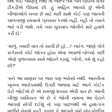
વિષે કોઈ જાણતું નથી તો જરૂર તમે બંને ઊંઘની વગર
ટીકડીએ ઊંઘમાં છો. હું અહિંન આવ્યો છું એની
બીજાઓને ખબર છે માટે મારી સાથે કોઈ પણ જાતની
ચાલબાજી રમવાનો પ્રયાસ કરશો નહીં, નહી તો તમને
ભારે પડી જશે. તમે બસ ચુપચાપ જોનીને મારે હવાલે
કરી દો.’
‘માળું, તમારી વાત તો સાચી છે હો…!’ નારંગ, જાણે પોતે
સર્કસનો કોઈ જોકર હોય એવા અવાજે બોલ્યો પછી
એણે ગુલાબરાય સામે જોઇને કહ્યું, ‘બોલો, તમે શું કહો
છો?’
‘મને આ માણસ પર જરા પણ ભરોસો નથી. આરતીના
ખૂનના આરોપમાંથી ઉગરી જ્જવા માટે આને કોઈક
ઘેટો જોઈએ છે એ સમજી શકાય એવી વાત છે. આની
બીજી ખાસિયત એ છે કે જોની નામના આ ઘેટાને
આપણે સોંપી દઈશું તો પણ પાછળથી એ હાથ-પગ
વાળીને બેસશે નહીં, કારણ કે આપણે બંને ચોર-પોલીસ