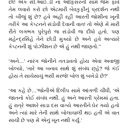
છો! એક સી.આઈ.ડી ના ઓફિસરની સામે જેમ ફાવે
તેમ લવારો કરો છો એટમારી બેવકુફીનું પ્રદર્શન નથી
તો બીજું શું છે? હવે અહી રહી આરતી જોશીના ખૂની
તરીકે આ કેપ્ટનને સંડોવી દેવાની વાત! તો એણે મેં મારી
રીતે લગભગ પુરેપુરો જ સંડોવી જ દીધો હતો. પણ
મહેન્દ્રસિંહે તેને છોડી મુક્યો છે અને હવે અત્યારે
કેપ્ટનની શું પોઝીશન છે એ હું નથી જાણતો.’’
‘અને…’ નારંગ જોનીને તતડાવતો હોય એવા અવાજી
બોલ્યો, ‘તારે આ બનાવ સાથે શું સંબંધ છ્હે? જે કંઈ
હોય તે સાચેસાચું ભસી મરજે! બોલ શું બખેડો છે?’
‘આ કહે છે…’જોનીએ દિલીપ સામે આંગળી ચીંધી, ‘એ
જાતનો કોઈ સંબંધ નથી. હું અને આરતી પ્રેમમાં હતા.
હું રાત્રે આશરે સાડા દસ વાગ્યે આરતીને ઘેર ગયો હતો
અને ત્યાં મારે તેની સાથે બોલાચાલી થઇ હતી એ વાત
સાચી છે પણ મેં એનું ખૂન નથી કર્યું.’