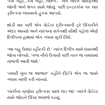
‘કેમ નહીં...કેમ નહીં...જરૂર..’ ખને નારંગે વારાફરથી
જોની અને શંકર સામે જોયું. પછી ઇન્ટરકોમ પર ચાર
ડ્રીન્કસ લાવવાનો હુકમ આપ્યો.
થોડી વાર પછી એક વેઈટર દ્રીન્ક્સની ટ્રે ઊંચકીને
અંદર આવ્યો અને નારંગના સંકેતથી સૌથી પહેલાં એણે
દિલીપના હાથમાં એક ગ્લાસ મૂકી દીધો.
‘આ બહુ ઉમદા વ્હીસ્કી છે.’ નારંગ દિલીપ સામે ધ્યાનથી
જોતા બોલ્યો, ‘ગળા નીચે ઉતાર્યા પછી તરત જ તમારામાં
તાજગી આવી જશે.’
‘તમારી ખુબ જ આભાર!’ કહીને દીઈપે એક જ શ્વાસે
ગ્લાસ ખાલી કરી નાંખ્યો.
‘બાકીના ત્રણેય ડ્રીન્કસ પાછા લઇ જા.’ નારંગે વેઈટર
સામે જોઇને ઊંચા અવાજે કહ્યું.