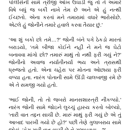
પોલીસેની સામે ત્રીજી આંખ ઉઘાડી જુ તો તે અમારે
વિષે બધું જ બકી નાખે તેમ છે અને એ હું નત્થી
ઈચ્છતો. એના કરતાં મને તમારામાં વધારે ભારોસોછે.
એટલે હું જોનીને તમારે હવાલે કરવા તૈયાર છું.’
‘આ શું બકો છો તમે…?’ જોની બંને પગે ઠેકડો મારતાં
બરાડયો, ‘તમે બીજા કોઈને નહીં ને મને જ ઘેટો
બનાવવા માંગો છો? તમારું માથું તો નથી ફરી ગયું ને?’
જોનીનો અવાજ નર્યાતીનર્યા ભય અને ત્રાસથી
ધ્રુજતો હતો. એના ચહેરા પર મોતના ઓછાયા ફરી
વળ્યા હતા. નારંગ પોતાની સામે ઊંડી ચાલબાજી રમે છે
એ તે સમજી ગયો હતો.
‘ભાઈ જોની, તો તો જબરો માનસશાસ્ત્રી નીકળ્યો.’
નારંગ જોની સામે જોઇને લુચ્ચું હાસ્ય કરતો બોલ્યો,
‘તારી વાત તદ્દન સાચી છે. મારું માથું ફરી ગયું છે એ તું
આબાદ પારખી ગયો છે હો?’ પછી તેણે ગુલાબરાય સામે