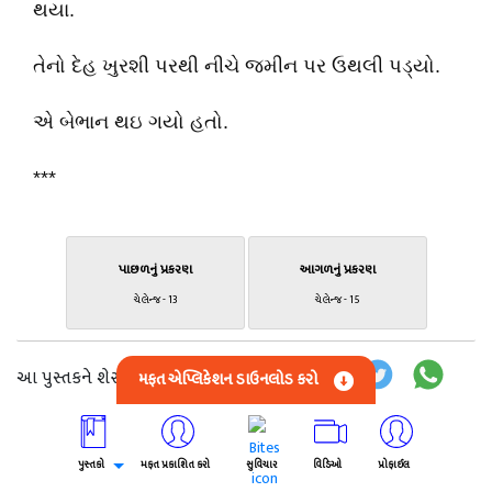
થયા.
તેનો દેહ ખુરશી પરથી નીચે જમીન પર ઉથલી પડ્યો.
એ બેભાન થઇ ગયો હતો.
***
પાછળનું પ્રકરણ
આગળનું પ્રકરણ
ચેલેન્જ - 13
ચેલેન્જ - 15
આ પુસ્તકને શેર કરો:
મફત એપ્લિકેશન ડાઉનલોડ કરો
લેખક વિશે
અનુસરો
પુસ્તકો
મફત પ્રકાશિત કરો
સુવિચાર
વિડિઓ
પ્રોફાઈલ
Kanu Bhagdev