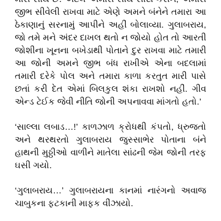
જીભ સીવેલી રાખવા માટે એણે અમને બંનેને તમારા આ
ઠેકાણાનું સરનામું આપીને અહીં બોલાવ્યા. ગુલાબરાય,
જો તમે મને અંદર દાખલ થતો ન જોયો હોત તો આરતી
જોશીના ખૂનના બખેડાથી પોતાને દુર રાખવા માટે તમારી
આ જોની અમને જીભ બંધ રાખીએ એના બદલામાં
તમારી દરેકે પોલ અને તમારા કાળા કરતુત મારી પાસે
છતાં કરી દેત એમાં બિલકુલ શંકા રાખશો નહીં. ગીવ
એન્ડ ટેઈક જેવી નીતિ જોની અપનાવવા માંગતો હતો.’
‘સાલ્લા લબાડ…!’ કાળઝાળ ક્રોધથી કંપતો, ધ્રુજતો
અને થરથરતો ગુલાબરાય જુસ્સાભેર પોતાના બંને
હાથની મુઠ્ઠીઓ વાળીને માતેલા સાંઢની જેમ જોની તરફ
ઘસી ગયો.
‘ગુલાબરાય…’ ગુલાબરાયના કાનમાં નારંગનો અવાજ
ચાબુકના ફટકાની માફક વીંઝાયો.