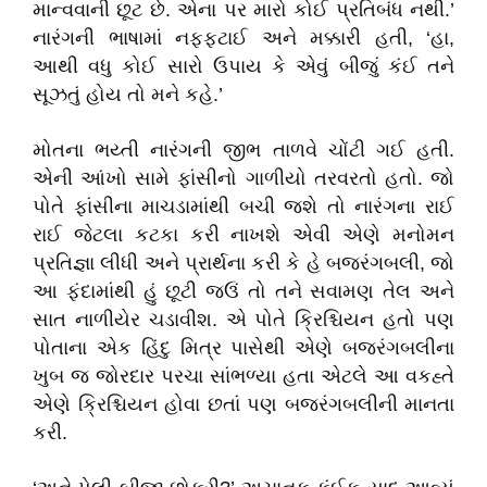
માન્વવાની છૂટ છે. એના પર મારો કોઈ પ્રતિબંધ નથી.’
નારંગની ભાષામાં નફ્ફટાઈ અને મક્કારી હતી, ‘હા,
આથી વધુ કોઈ સારો ઉપાય કે એવું બીજું કંઈ તને
સૂઝતું હોય તો મને કહે.’
મોતના ભય્તી નારંગની જીભ તાળવે ચોંટી ગઈ હતી.
એની આંખો સામે ફાંસીનો ગાળીયો તરવરતો હતો. જો
પોતે ફાંસીના માચડામાંથી બચી જશે તો નારંગના રાઈ
રાઈ જેટલા કટકા કરી નાખશે એવી એણે મનોમન
પ્રતિજ્ઞા લીધી અને પ્રાર્થના કરી કે હે બજરંગબલી, જો
આ ફંદામાંથી હું છૂટી જઉં તો તને સવામણ તેલ અને
સાત નાળીયેર ચડાવીશ. એ પોતે ક્રિશ્ચિયન હતો પણ
પોતાના એક હિંદુ મિત્ર પાસેથી એણે બજરંગબલીના
ખુબ જ જોરદાર પરચા સાંભળ્યા હતા એટલે આ વકહ્તે
એણે ક્રિશ્ચિયન હોવા છતાં પણ બજરંગબલીની માનતા
કરી.