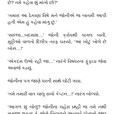
છે? તમે કહેવા શું માંગો છો?’
‘તમારા આ ઠેકાણા વિષે મને જોનીએ જ બાતમી આપી
હતી એમ હું કહેવા માંગુ છું.’
‘સાલ્લા...બદમાશ…’ જોની ક્રોધથી પાગલ બની,
મુઠ્ઠીઓ વાળતો દિલીપ તરફ ઘસ્યો, ‘આ ખોટું બોલે છે
બોસ…!’
‘એકદમ ઉભો રહી જા…’ નારંગે વિષધરના ફૂંફાડા જેવા
અવાજે કહ્યું.
જોનીના પગ જાણે ધરતી સાથે ચોંટી ગયા.
‘તમે તમારી વાત ચાલુ રાખો કેપ્ટન…!’ નારંગ બોલ્યો.
‘આગળ શું બોલું? જોનીના ચહેરા પ્ર્થ્હી જ તમે નથી
સમજી શકતા કે એણે બિચારાને અત્યારે પોતાનો જીવ