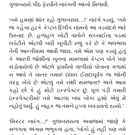
ગુલાબરાયે પીઠ ફેરવીને નારંગની આંખો મિલાવી.
‘તમે હમણાં શાંત રહો ગુલાબરાય…!’ નારંગે કહ્યું, ‘તમે
જ કહેત્તા હટકે કેપ્ટન દિલીપ નામનો આ વડવાંદરો ભારે
ઉસ્તાદ છે. હળાહળ ખોટી વાતોને સચ્ચાઈના પડમાં
લપેટીને એટલી બધી ખૂબીટી રજુ કરે છે કે ભલભલા
તેની આન્તીમમાં આવી જાય. તમે એમ પણ કહ્યું હતું
કે આરતી જોશીના ખૂનના મામલામાં કેપ્ટન પોતે પણ
સંડોવાયેલો છે એટલે ફાંસીનો ગાળીયો પોતાના ગળામાં
ન આવે તે ખાતર તમારું ધ્યાન ઈરાદાપૂર્વક જ જોની
તરફ ખેંચે છે એટલું તમે નથી સમજતા? અને આમ
કહો છો કે હું મોટો ઇન્સ્પેક્ટર છું. ધૂળ પડી તમારી
ઇન્સ્પેક્ટરીમાં! તમે આટલા બધા બોકા હશો એવું મેં
નહોતું ધાર્યું. હું નાહક જ તમને હપ્તા ખવડાવતો રહ્યો.’
‘મિસ્ટર નારંગ…!’ ગુલાબરાયના અવાજમાં જાણે કે
સળગતા અંગારા ભભૂકતા હતા, ‘બોકો હું નહીં પણ તમે