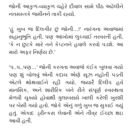
જોની આકુળ-વ્યાકુળ ચહેરે દીવાલ સામે પીઠ અઢેલીને
નતમસ્તકે જમીનને તાકી રહ્યો.
‘હું ખુબ જ દિલગીર છું જોની…!’ નારંગના અવાજમાં
સહાનુભુતિ હતી, પણ આંખોમાં લુચ્ચાઈ તરવરતી હતી,
‘કે ન છુટકે મારે તને કેપ્ટનને હવાલે કરવો પડશે. આ
મારો અફર નિર્ણય છે.’
‘પ..પ..પણ…’ જોની કરગતા અવાજે કંઈક બુલવા ગયો
પણ શું બોલવું એની કદાચ એણે સૂઝ નહોતી પડતી
એટલે થોથવાઈને રહી ગયો. જ્યાર્રે દિલીપ હવે
માનસિક, અને શારીરિક બંને રીતે સંપૂર્ણ સ્વસ્થતા
મેળવી ચુક્યો હોવાથી ગુલાબરાયે ખાલી કરેલી ખુરશી
પર બેસી ગયો હતો. જોકે એનું ગળું ખુબ જ સુકાઈ ગયું
હતું. એકાદ ડ્રીન્કસ લેવાની એને તીવ્ર ઈચ્છા થઇ
આવી હતી.