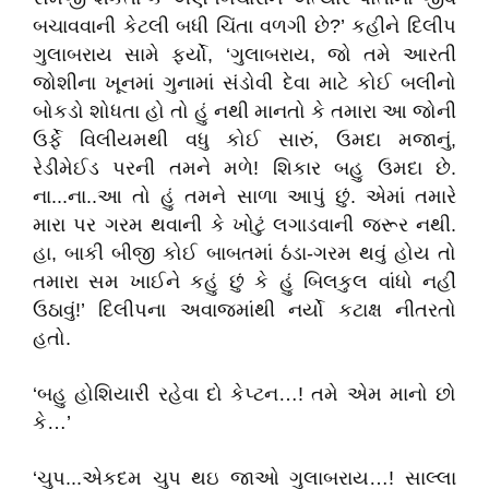
બચાવવાની કેટલી બધી ચિંતા વળગી છે?’ કહીને દિલીપ
ગુલાબરાય સામે ફર્યો, ‘ગુલાબરાય, જો તમે આરતી
જોશીના ખૂનમાં ગુનામાં સંડોવી દેવા માટે કોઈ બલીનો
બોકડો શોધતા હો તો હું નથી માનતો કે તમારા આ જોની
ઉર્ફે વિલીયમથી વધુ કોઈ સારું, ઉમદા મજાનું,
રેડીમેઈડ પરની તમને મળે! શિકાર બહુ ઉમદા છે.
ના...ના..આ તો હું તમને સાળા આપું છું. એમાં તમારે
મારા પર ગરમ થવાની કે ખોટું લગાડવાની જરૂર નથી.
હા, બાકી બીજી કોઈ બાબતમાં ઠંડા-ગરમ થવું હોય તો
તમારા સમ ખાઈને કહું છું કે હું બિલકુલ વાંધો નહીં
ઉઠાવું!’ દિલીપના અવાજમાંથી નર્યો કટાક્ષ નીતરતો
હતો.
‘બહુ હોશિયારી રહેવા દો કેપ્ટન…! તમે એમ માનો છો
કે…’
‘ચુપ...એકદમ ચુપ થઇ જાઓ ગુલાબરાય…! સાલ્લા