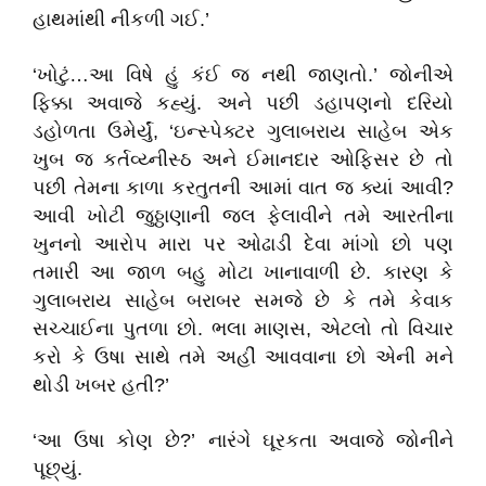
હાથમાંથી નીકળી ગઈ.’
‘ખોટું…આ વિષે હું કંઈ જ નથી જાણતો.’ જોનીએ
ફિક્કા અવાજે કહ્યું. અને પછી ડહાપણનો દરિયો
ડહોળતા ઉમેર્યું, ‘ઇન્સ્પેક્ટર ગુલાબરાય સાહેબ એક
ખુબ જ કર્તવ્ય્નીસ્ઠ અને ઈમાનદાર ઓફિસર છે તો
પછી તેમના કાળા કરતુતની આમાં વાત જ ક્યાં આવી?
આવી ખોટી જુઠ્ઠાણાની જલ ફેલાવીને તમે આરતીના
ખુનનો આરોપ મારા પર ઓઢાડી દેવા માંગો છો પણ
તમારી આ જાળ બહુ મોટા ખાનાવાળી છે. કારણ કે
ગુલાબરાય સાહેબ બરાબર સમજે છે કે તમે કેવાક
સચ્ચાઈના પુતળા છો. ભલા માણસ, એટલો તો વિચાર
કરો કે ઉષા સાથે તમે અહીં આવવાના છો એની મને
થોડી ખબર હતી?’
‘આ ઉષા કોણ છે?’ નારંગે ઘૂરકતા અવાજે જોનીને
પૂછ્યું.