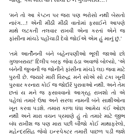
જોયું, ‘કેમ મારી વાત સાચી છે ને ગુલાબરાય…?’
‘મને તો આ કેપ્ટન પર જરા પણ ભરોસો નથી બેસતો
નારંગ…! એની મીઠી મીઠી વાતોમાં ફસાઈને આપણે
માથે લટકતી તલવાર રાખવી એના કરતાં એને જ
ફાંસીના માંચડે પહોંચાડી દેવો જોઈએ એમ હું માનું છું.’
‘તમે આર્તીનની બંને બહેનપણીઓ ભૂલી જાઓ છો
ગુલાબરાય!’ દિલીપ બરફ જેવા ઠંડા અવાજે બોલ્યો, ‘એ
બંનેની જુબાની જ જોનીને ફાંસીના માંચડે લઇ જવા માટે
પુરતી છે. જયારે મારી વિરુદ્ધ મને સોએ સો ટકા ખૂની
પુરવાર કરનારા કોઈ જ જોર્દાર્ર પુરાવાઓ નથી. અને તેમ
છતાં ય મને જ ફસાવવાનો આગ્રહ રાખશો તો એ
પહેલાં તમારે ઉષા અને સરલા નામની બંને સાક્ષીઓના
ખૂન કરવા પડશે. તમારા કાળા ધંધા આમેય કંઈ ઓછા
નથી અને મારા વચન પ્રમાણે હું તો તમારે માટે જીભ
બંધ રાખીશ જ પણ મારા પછી બીજો કોઈ માથાફરેલો,
મહેન્દ્રસિંહ જેવો ઇન્સ્પેક્ટર તમારી પાછળ પડી જશે