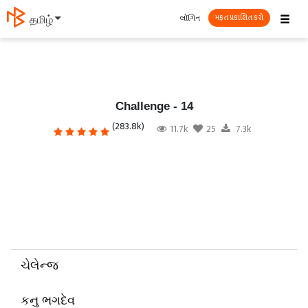
☰
લૉગિન
தமிழ்
મફત પ્રકાશિત કરો
Challenge - 14
(283.8k)
11.7k
25
7.3k
ચેલેન્જ
કનુ ભગદેવ