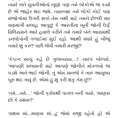
ત્યારે બંને યુવતીઓનાં ખૂણો પણ તમે લોકોએ જ કર્યા
છે એ જાહેર થઇ જશે. ત્યારબાદ તમે લોકો કોઈ પણ
સંજોગોમાં ઉગરી શકો તેમ નથી માટે તમને છેલ્લી વાર
વણમાંગી સલાહ આપુછું કે આરતીના ખૂની જોની ઉર્ફે
વિલિયમને આરે હવાલે કરીને તમે તમારે બંને આરામથી
ડનલોપોની તળાઈમાં સુઈ રહો. આથી વધારે હું બીજું
તમારે શું કરું? પછી જેવી તમારી મરજી?’
‘કેપ્ટન સાચું કહે છે ગુલાબરાય…!’ નારંગ બોલ્યો,
‘આપણી સલામતી માટે આપણે જોનીને મોકલવો જ
પડશે અને ભાઈ જોની, તું એમ માનજે કે તારું આયુષ્ય
પૂરું થઇ ગયું છે. એમાં હું શું કરી શકું તેમ છું?’
‘તમે...તમે…’ જોની ક્રોધથી પાગલ બની ગયો, ‘માણસ
છો કે રાક્ષસ?’
‘રાક્ષસ માં...માણસ માં...ટુ જેમાં રાજી રહેતો હો એ