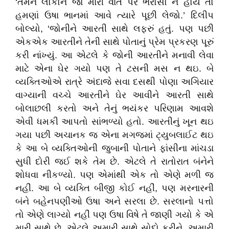
‘તમને લોકોને જો મારી વાત પર ભરોસો ન હોય તો
હમણાં ઉષા ભાનમાં આવે ત્યારે પૂછી લેજો.’ દિલીપ
બોલ્યો, ‘જોનીને આરતી સાથે લફરું હતું. પણ પછી
એકએક આરતીને તેની સાથે પોતાનું પ્રેમ પ્રકરણ પૂરું
કરી નાંખ્યું. આ એટલે કે જોની આરતીને મનાવી લેવા
માટે એના ઘેર ગયો પણ તે ટસની મસ ન થઇ. બે
વ્યક્તિઓએ રાત્રે અંદાજે સવા દસથી પોણા અગિયાર
વાગ્યાની વચ્ચે આરતીને ઘેર આવીને આરતી સાથે
બોલાછલી કરતો અને તેનું ભયંકર પરિણામ આવશે
એવી ધમકી આપતો સાંભળ્યો હતો. આરતીનું ખૂન થઇ
ગયા પછી અચાનક જ એના મગજમાં ટ્યુબલાઈટ થઇ
કે આ બે વ્યક્તિઓની જુબાની પોતાને ફાંસીના માંચડા
સુધી દોરી જઈ શકે તેમ છે. એટલે તે રાતોરાત બંનેને
શોધવા નીકળ્યો. પણ એમાંથી એક તો એણે મળી જ
નહીં. આ બે વ્યક્તિ બીજી કોઈ નહીં, પણ મરનારની
બંને બહેનપણીઓ ઉષા અને સરલા છે. સરલાનો પત્તો
તો એણે લાગ્યો નહીં પણ ઉષા વિષે તે જાણી ગયો કે એ
મારી સાથે છે. એટલે અમારી સાથે સોદો કરીને, અમારી