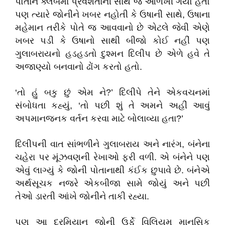
પોતાને ક્લબમાં પ્રવેશતાની સાથે જ ઓળખી ગયો હતો
પણ ત્યારે જોનીને ખબર નહોતી કે ઉષાની સાથે, ઉષાના
મહેમાન તરીકે પોતે જ આવવાનો છે એટલે જેવી એણે
ખબર પડી કે ઉષાનો સાથી બીજો કોઈ નહીં પણ
ગુલાબરાયનો હડહડતો દુશ્મન દિલીપ છે એળે હવે તે
અજાણ્યો બનવાનો ઢોંગ કરતો હતો.
‘તો હું બકુ છું એમ ને?’ દિલીપે તેને એકવચનમાં
સંબોધતા કહ્યું, ‘તો પછી શું તે અમને અહીં આવું
અપમાનજનક વર્તન કરવા માટે બોલાવ્યા હતા?’
દિલીપની વાત સાંભળીને ગુલાબરાય અને નારંગ, બંનેના
ચહેરા પર મૂંઝવણની રેખાઓ ફરી વળી. એ બંનેને પણ
એવું લાગ્યું કે જોની પોતાનાથી કંઈક છુપાવે છે. બંનેએ
અર્થસૂચક નજરે એકબીજા સામે જોયું અને પછી
તેઓ ડારતી આંખે જોનીને તાકી રહ્યા.
પણ આ દરમિયાન જોની ઉર્ફે વિલિયમ માનસિક