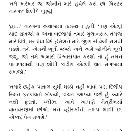
‘તમે ખરેખર જ જોનીને મારે હવેલે કરો છો મિસ્ટર
નારંગ?’ દિલીપે પૂછ્યું.
‘હા…’ નારંગના અવાજમાં તટસ્થતા હતી, ‘પણ એટલું
યાદ રાખજો કે એના બદલામાં તમારે ગુલાબરાય તેમજ
મારે વિષે, મર ધંધા વિષે હંમેશને માટે જીભ સીવેલી રાખવી
પડશે. તમે એમની ભૂલી જજો અને અમે જોનીને ભૂલી
જશું. જો તમે અમારો વિશ્વાસઘાત કરશો તો હું તમને
પાતાળમાંથી પણ શોધી કાઢીશ એટલી વાત મગજમાં
રાખજો.’
‘તમાર્રે છ્હેક પાતાળ સુધી ધક્કો નહીં ખાવો પડે, દિલીપ
સ્મિત ફરકાવતો બોલ્યો, ‘વચન આપ્યા પછી હું ક્યારે
નથી ફરતો. પ્લીઝ, આવે આપણે મૈત્રીભર્યા
વાતાવરણમાં છીએ. મને વ્હીસ્કીની તલપ લાગી છે.
એકાદ પેગ મળશે.’