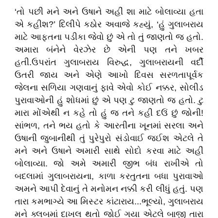
‘તો પછી મને અને ઉષાને અહીં શા માટે બોલાવ્યા હતા
એ કહીશ?’ દિલીપે કઠોર અવાજે કહ્યું, ‘હું ગુલાબરાય
માટે આફતના પડીકા જેવો છું એ તો તું જાણતો જ હતો.
અમારા બંનેને વેરઝેર છે એની પણ તને ખબર
હતી.ઉપરાંત ગુલાબરાય વિરુદ્ધ, ગુલાબરાયની વર્દી
ઉતરી જાય અને એણે આખો દિવસ સરળતાપૂર્વક
જેલના સળિયા ગણવાનું ફાવે એવો કોઈ નક્કર, સોલીડ
પુરાવાઓની હું શોધમાં છું એ પણ ટુ જાણતો જ હતો. ટુ
મારા મોંએથી ન કહે તો હું જ તને કહી દઉં છું જોની!
સાંભળ, તને ભય હતો કે આરતીના ખૂનમાં સરલા અને
ઉષાની જુબાનીથી તું પુરેપુરો સંડોવાઈ જઈશ એટલે તે
મને અને ઉષાને અમારી સાથે સોદો કરવા માટે અહીં
બોલાવ્યા. જો અમે અમારી જીભ બંધ રાખીએ તો
બદલામાં ગુલાબરાયના, કાળા કરતુતના બધા પુરાવાઓ
અમને આપી દેવાનું તે મનોમન નક્કી કરી લીધું હતું. પણ
તારા કમભાગ્યે આ મિસ્ટર કાંટારાય...ભૂલ્યો, ગુલાબરાય
મને ક્લબમાં દાખલ થતો જોઈ ગયા એટલે બાજી તારા