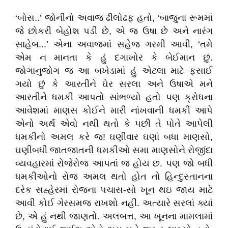
‘બોસ..’ જોનીનો અવાજ ઢીલોઢફ હતો, ‘બાજુના રૂમમાં
જે છોકરી બેહોશ પડી છે, એ જ ઉષા છે અને નારંગ
સાહેબ...’ એના અવાજમાં સહેજ ગરમી આવી, ‘તમે
એમ ન માનતા કે હું દગાખોર કે બેઈમાન છું.
જોગાનુજોગ જ આ બખેડામાં હું એટલા માટે ફસાઈ
ગયો છું કે આરતીને ઘેર સરલા અને ઉષાએ મને
આરતીને ધમકી આપતો સાંભળ્યો હતો પણ ક્રોધના
આવેશમાં માણસ કોઈને મારી નાંખવાની ધમકી આપે
એનો અર્થ એવો નથી થતો કે પછી તે પોતે આપેલી
ધમકીનો અમલ કરે જ! ઘણીવાર ઘણાં બધા માણસો,
ઘણીબધી જાતજાતની ધમકીઓ સમા માણસોને રોજીંદા
વ્યવહારમાં રોજેરોજ આપતાં જ હોય છ. પણ જો બધી
ધમકીઓનો રોજ અમલ થતો હોત તો હિન્દુસ્તાનના
દરેક સહ્હેરમાં રોજના પચાસ-સો ખૂન થઇ જાય માટે
આવી કોઈ ગેરસમજ રાખશો નહીં. અત્યારે સરલાં ક્યાં
છે, એ હું નથી જાણતો. અલબત્ત, આ ખૂનના મામલામાં