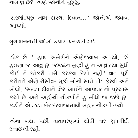
નામ શું છે?’ એણે જોનીને પૂછ્યું.
‘સરલાં..પૂરું નામ સરલા દિવાન…!’ જોનીએ જવાબ
આપ્યો.
ગુલાબરાયની આંખો કપાળ પર ચડી ગઈ.
‘ઠીક છે...’ હાથ ખસેડીને એણેજવાબ આપ્યો, ‘ઉ
હમણાં જ આવું છું. જ્જ્ય્ન સુદ્ધી હું ન આવું ત્યાં સુધી
કોઈ ને છોકરી પાસે ફરકવા દેશો નહીં.’ વાત પૂરી
કરીનને એણે રીસીવર મૂકી સૌની સામે પીઠ ફેરવી અને
બોલો, ‘સરલા દીવાને ઝેર ખાઈને આપઘાતનો પ્રયાસ
કર્યો છે અને અહીંથી નીકળીને હું સીધો જ જઉં છું.’
કહીંને એ ઝડપભેર દરવાજામાંથી બહાર નીકળી ગયો.
એના ગયા પછી વાતાવરણમાં થોડી વાર ચુપકીદી
છવાયેલી રહી.