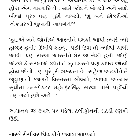
‘અને પેલી બીજી છોકરી?’ અચાનક કંઈક યાદ આવ્યું
હોય એમ નારંગ દિલીપ સામે જોઇને બોલ્યો અને સાથે
બીજો પ્રશ્ન પણ પૂછી નાખ્યો, ‘શું બંને છોકરીઓ
એકસરખી જુબાની આપશેને?’
‘હા..એ બંને જોનીએ આરતીને ધમકી આપી ત્યારે ત્યાં
હાજર હતી.’ દિલીપે કહ્યું, ‘પછી ઉષા તો ત્યાંથી ચાલી
આવી. પણ સરલા આરતીને ઘેર જ રોકી હતી. એણે
એટલે કે સરલાએ જોનીને ખૂન કરતો પણ કદાચ જોયો
હોય એની પણ પુરેપુરી શક્યતા છે.’ સહેજ અટકીને તે
જુઠ્ઠાણાની જાળને વિસ્તરતા બોલ્યો, ‘કદાચ અત્યાર
સુધીમાં ઇન્સ્પેક્ટર મહેન્દ્રસિંહ સરલા પાસે પહોંચી
પણ ગયો હશે અને…’
અચાનક જ ટેબલ પર પડેલા ટેલીફોનની ઘંટડી રણકી
ઉઠી.
નારંગે રીસીવર ઊંચકીને જવાબ આપ્પ્યો.