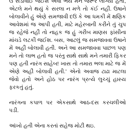
ઉ સંડોવાઈ જઈશ એવો ભય મને જરૂર લાગ્યો હતો,
એટલે મને થયું કે સરલા ન મળે તો કંઈ નહીં. ઉષાને
બોલાવીને હું એણે સમજાવી દઉં કે આ ધમકી મેં ક્ષણિક
આવેશમાં જ આપી હતી, માટે મહેરબાની કરીને તું ચુપ
જ રહેજે નહીં તો નાહક જ હું ગરીબ માણસ ફાંસીના
માંચડે લટકી જઈશ. બસ, આટલું જ સમજાવવા ઉષાને
મેં અહીં બોલાવી હતી. અને આ સમજાવવા પાછળ પણ
મને તો લાભ હતો જ પરંતુ સાથે સાથે મને તમારી ફિકર
પણ હતી નારંગ સાહેબ! ખાસ તો તમારા ભલા માટે જ મેં
એણે અહીં બોલાવી હતી.’ એનો અવાજ ટાઢા માટલા
જેવો હતો અને હોઠ પર નારંગ પ્રત્યે લુચ્ચું હાસ્ય
ફરકતું હતું.
નારંગના કપાળ પર એકસાથે આઠ-દસ કરચલીઓ
પડી.
આંખો હતી એના કરતાં સહેજ મોટી થઇ.