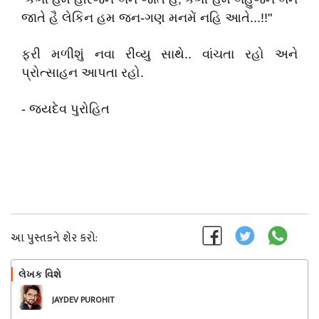
જાતે હૈ લેકિન હમ જન-ગણ મનમેં નહિ આતે...!!"
ફરી મળીશું નવા રીવ્યુ સાથે.. વાંચતા રહો અને
પ્રોત્સાહન આપતા રહો.
- જયદેવ પુરોહિત
આ પુસ્તકને શેર કરો:
લેખક વિશે
અનુસરો
JAYDEV PUROHIT