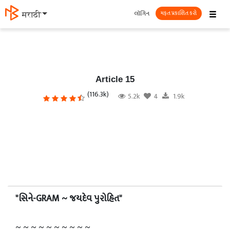
☰
લૉગિન
मराठी
મફત પ્રકાશિત કરો
Article 15
(116.3k)
5.2k
4
1.9k
"સિને-GRAM ~ જયદેવ પુરોહિત"
~ ~ ~ ~ ~ ~ ~ ~ ~ ~