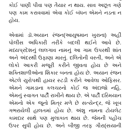
કોઈ પાણી પીવા પણ તૈયાર ન થાય. સાવ અછૂત ગણે
પણ કામ કરાવવામાં એવા કોઈ બંધન એમને નડતા ન
હોય.
એવામાં
ડૉ.અયાન
રંજન(આયુષમાન ખુરાના) અહીં
પોલીસ અધિકારી તરીકે બદલી થઈને આવે છે.
મધ્યપ્રદેશનું લાલગાવ નામનું આ ગામ ઉપરથી શાંત
અને અંદરથી ઉફાણા મારતું. દલિતોની વસ્તી, અને એ
લોકો આકરી મજૂરી કરીને જીવતા હોય છે અને
શક્તિશાળીઓના શિકાર બનતા હોય છે. અયાન રંજન
એટલે યુરોપથી હાયર સ્ટડી કરીને આવેલા ઓફિસર.
એમને ગામડાના કલચરનો કોઈ જ અંદાજો નહિ.
એમનું સ્વાગત પાર્ટી રાખીને થાય છે. એ પાર્ટી દરિમયાન
એમનો એક જૂનો મિત્ર મળે છે સત્યેન્દ્ર, જે ખૂબ
ગભરાયેલી હાલતમાં હોય છે. અંશુ નામના ટોયલેટ
કામદાર સાથે પણ મુલાકાત થાય છે. જેમની પહોંચ
ઉપર સુધી હોય છે. અને બીજી તરફ ગૌરા(સયાની