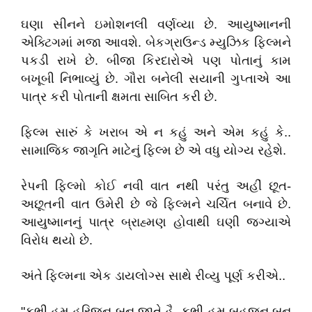
ઘણા સીનને ઇમોશનલી વર્ણવ્યા છે. આયુષ્માનની
એક્ટિગમાં મજા આવશે. બેકગ્રાઉન્ડ મ્યુઝિક ફિલ્મને
પકડી રાખે છે. બીજા કિરદારોએ પણ પોતાનું કામ
બખૂબી નિભાવ્યું છે. ગૌરા બનેલી સયાની ગુપ્તાએ આ
પાત્ર કરી પોતાની ક્ષમતા સાબિત કરી છે.
ફિલ્મ સારું કે ખરાબ એ ન કહું અને એમ કહું કે..
સામાજિક જાગૃતિ માટેનું ફિલ્મ છે એ વધુ યોગ્ય રહેશે.
રેપની ફિલ્મો કોઈ નવી વાત નથી પરંતુ અહીં છૂત-
અછૂતની વાત ઉમેરી છે જે ફિલ્મને ચર્ચિત બનાવે છે.
આયુષ્માનનું પાત્ર બ્રાહ્મણ હોવાથી ઘણી જગ્યાએ
વિરોધ થયો છે.
અંતે ફિલ્મના એક ડાયલોગ્સ સાથે રીવ્યુ પૂર્ણ કરીએ..
"કભી હમ હરિજન બન જાતે હૈ, કભી હમ બહુજન બન