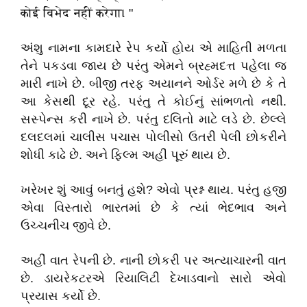
कोई विभेद नहीं करेगा। "
અંશુ નામના કામદારે રેપ કર્યો હોય એ માહિતી મળતા
તેને પકડવા જાય છે પરંતુ એમને બ્રહ્મદત્ત પહેલા જ
મારી નાખે છે. બીજી તરફ અયાનને ઓર્ડર મળે છે કે તે
આ કેસથી દૂર રહે. પરંતુ તે કોઈનું સાંભળતો નથી.
સસ્પેન્સ કરી નાખે છે. પરંતુ દલિતો માટે લડે છે. છેલ્લે
દલદલમાં ચાલીસ પચાસ પોલીસો ઉતરી પેલી છોકરીને
શોધી કાઢે છે. અને ફિલ્મ અહીં પૂરું થાય છે.
ખરેખર શું આવું બનતું હશે? એવો પ્રશ્ન થાય. પરંતુ હજી
એવા વિસ્તારો ભારતમાં છે કે ત્યાં ભેદભાવ અને
ઉચ્ચનીચ જીવે છે.
અહીં વાત રેપની છે. નાની છોકરી પર અત્યાચારની વાત
છે. ડાયરેકટરએ રિયાલિટી દેખાડવાનો સારો એવો
પ્રયાસ કર્યો છે.