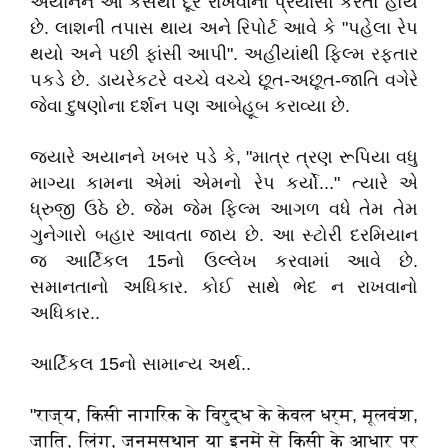
અયાનને આ કેસથી દૂર રાખવાના પ્રયાસો કરતો હોય
છે. લાશની તપાસ થાય અને રિપોર્ટ આવે કે "પહેલા રેપ
થયો અને પછી ફાંસી આપી". અહીંયાંથી ફિલ્મ રફતાર
પકડે છે. ડાયરેકટરે વચ્ચે વચ્ચે છૂત-અછૂત-જાતિ વગેરે
જેવા દુષણોના દર્શન પણ આબેહૂબ કરાવ્યા છે.
જયારે અયાનને ખબર પડે કે, "માત્ર ત્રણ રૂપિયા વધુ
માગ્યા કામના એમાં એમનો રેપ કર્યો..." ત્યારે એ
ધ્રુજી ઉઠે છે. જેમ જેમ ફિલ્મ આગળ વધે તેમ તેમ
ગુનેગારો બહાર આવતા જાય છે. આ સ્ટોરી દરમિયાન
જ આર્ટિકલ 15નો ઉલ્લેખ કરવામાં આવે છે.
સમાનતાનો અધિકાર. કોઈ સાથે ભેદ ન રાખવાનો
અધિકાર..
આર્ટિકલ 15નો સામાન્ય અર્થ..
"राज्य, किसी नागरिक के विरुद्ध के केवल धर्म, मूलवंश,
जाति, लिंग, जन्मस्थान या इनमें से किसी के आधार पर