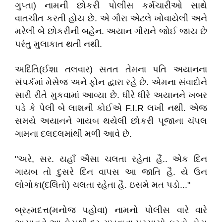
ગુપ્તા) નામની છોકરી પોલીસ કર્મચારીઓ સાથે
વાતચીત કરતી હોય છે. એ ગૌરા એટલે ખોવાયેલી અને
મરેલી બે છોકરીની બહેન. અયાન ગૌરાને જોઈ જાય છે
પરંતુ મુલાકાત થતી નથી.
અદિતિ(ઈશા તલવાર) સતત તેમના પતિ અયાનના
સંપર્કમાં મેસેજ અને ફોન દ્વારા રહે છે. એમના સંવાદોને
સારી રીતે મુકવામાં આવ્યા છે. ધીરે ધીરે અયાનને ખબર
પડે કે પેલી બે લાશની કોઈએ F.I.R લખી નથી. એજ
સમયે અયાનને ગાયબ થયેલી છોકરી પૂજાના ચંપલ
ગામના દલદલમાંથી મળી આવે છે.
"અરે, સર. યહાઁ ઐસા ચલતા રહેતા હૈં.. એક દિન
ગાયબ તો દુસરે દિન વાપસ આ જાતિ હૈ. યે ઉન
લોગોકા(દલિતો) ચલતા રહેતા હૈ. ઇસમે મત પડો..."
બ્રહ્મદત્ત(મનોજ પહોવા) નામનો પોલીસ વારે વારે