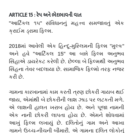
ARTICLE 15 : રેપ અને ભેદભાવની વાત
"આર્ટિકલ ૧૫" સંવિધાનનું મહત્ત્વ સમજાવતું એક
ક્રાઈમ ડ્રામા ફિલ્મ.
2018
માં આવેલી એક હિન્દૂ-મુસ્લિમની ફિલ્મ "મુલ્ક"
અને હવે "આર્ટિકલ 15" આ બન્ને ફિલ્મ અનુભવ
સિંહાએ ડાયરેકટ કરેલી છે. છેલ્લા બે ફિલ્મથી અનુભવ
સિંહના તેવર બદલાયા છે. સામાજિક ફિલ્મો તરફ નજર
કરી છે.
ગામના કારખાનામાં કામ કરતી ત્રણ છોકરી ગાયબ થઈ
જાય, એમાંથી બે છોકરીની લાશ ઝાડ પર લટકતી મળે.
એ લાશની હાલત ખરાબ હોય છે. અને પૂજા નામની
એક નાની છોકરી લાપતા હોય છે. એમને શોધવામાં
આખું ફિલ્મ લખાયું છે. દલિતોનું ગામ અને આખા
ગામને ઉચ્ચ-નીચની બીમારી. એ ગામના દલિત લોકોનું