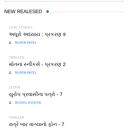
NEW REALESED
LOVE STORIES
અધૂરો અધ્યાય : પ્રકરણ ૨
RUPEN PATEL
THRILLER
મોતના સ્નીકર્સ - પ્રકરણ 2
RUPEN PATEL
LETTER
યુરોપ પ્રવાસીના પત્રો - 7
RUSHIL DODIYA
THRILLER
રાત્રે બાર વાગ્યાનો ફોન - 7