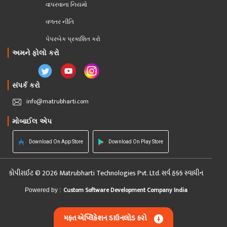
વાપરવાના નિયમો 
વળતર નીતિ
પેપરબેક પ્રકાશિત કરો
અમને ફોલો કરો
સંપર્ક કરો
info@matrubharti.com
મોબાઈલ એપ
Download On App Store
Download On Play Store
કોપીરાઈટ © 2026 Matrubharti Technologies Pvt. Ltd. સર્વ હક્ક સ્વાધીન
Custom Software Development Company India
Powered by :
મફત એપ્લિકેશન ડાઉનલોડ કરો