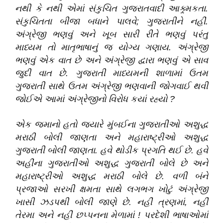
નથી કે નથી એમાં સંકુચિત ગુજરાતવાદી આક્ર્મકતા
.
સંકુચિતતા બીજા બધાને પાલવે; ગુજરાતીને નહીં
.
અંગ્રેજી ભણવું અને ખૂબ સારી રીતે ભણવું પરંતુ
માધ્યમ તો માતૃભાષાનું જ યોગ્ય ગણાય
.
અંગ્રેજી
ભણવું એક વાત છે અને અંગ્રેજી દ્વારા ભણવું એ સાવ
જુદી વાત છે
.
ગુજરાતી માધ્યમની શાળામાં ઉતમ
ગુજરાતી સાથે ઉતમ અંગ્રેજી ભણવાની જોગવાઈ થવી
જોઈએ આમાં અંગ્રેજીનો વિરોધ કયાં રહ્યો ?
એક જમાનો હતો જયારે મુંબઈના ગુજરાતીઓ અશુદ્ધ
મરાઠી બોલી જાણતા અને મહારાષ્ટ્રીઓ અશુદ્ધ
ગુજરાતી બોલી જાણતા
.
હવે થોડીક પ્રગતિ થઈ છે
.
હવે
અહીંના ગુજરાતીઓ અશુદ્ધ ગુજરાતી બોલે છે અને
મહારાષ્ટ્રીઓ અશુદ્ધ મરાઠી બોલે છે
.
વળી બંને
પ્રજાઓ સરખી ક્ષમતા સાથે લગભગ ખોટું અંગ્રેજી
ખાસી ઝડપથી બોલી જાણે છે
.
નહીં ત્રણમાં
,
નહીં
તેરમા અને નહીં છપ્પનના મેળામાં ! પરદેશી ભાષાઓમાં