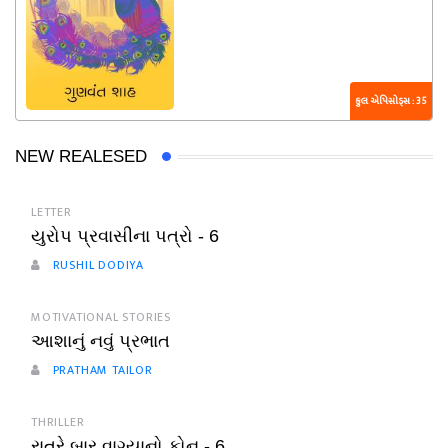
કુલ એપિસોડ્સ : 35
NEW REALESED
LETTER
યુરોપ પ્રવાસીના પત્રો - 6
RUSHIL DODIYA
MOTIVATIONAL STORIES
આશાનું નવું પ્રભાત
PRATHAM TAILOR
THRILLER
રાત્રે બાર વાગ્યાનો ફોન - 6