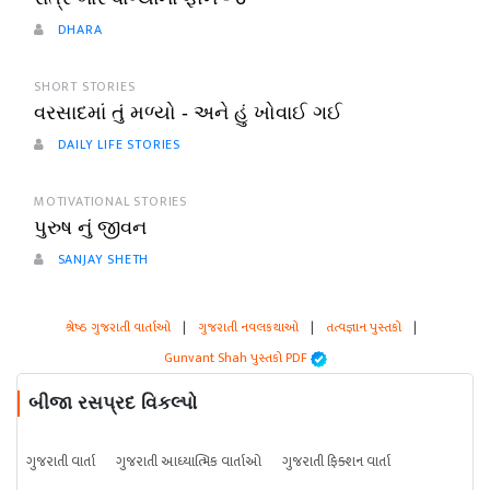
DHARA
SHORT STORIES
વરસાદમાં તું મળ્યો - અને હું ખોવાઈ ગઈ
DAILY LIFE STORIES
MOTIVATIONAL STORIES
પુરુષ નું જીવન
SANJAY SHETH
શ્રેષ્ઠ ગુજરાતી વાર્તાઓ
|
ગુજરાતી નવલકથાઓ
|
તત્વજ્ઞાન પુસ્તકો
|
Gunvant Shah પુસ્તકો PDF
બીજા રસપ્રદ વિકલ્પો
ગુજરાતી વાર્તા
ગુજરાતી આધ્યાત્મિક વાર્તાઓ
ગુજરાતી ફિક્શન વાર્તા