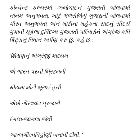
કોન્વેન્ટ કલ્ચરમાં ઝબોળાઇને ગુજરાતી બોલવામાં
નાનમ અનુભવતા
,
ખોટું ભેળસેળિયું ગુજરાતી બોલવામાં
ગૌરવ અનુભવતા અને માટીના મહેકતા સાદનું સૌંદર્ય
ગુમાવી ચૂકેલા દુર્વિદગ્ધ ગુજરાતી પરિવારોને અંગ્રેજ કવિ
કિટ્સનું વિધાન અર્પણ કરું છું
.
કહે છે :
‘શિક્ષણનું અંગ્રેજી માધ્યમ
એ ભારત પરની બ્રિટનની
મોટામાં મોટી બૂરાઈ હતી
.
એણે ગૌરવવંત પ્રજાને
રંગલા-જાંગલા જેવી
આત્મગૌરવવિહોણી બનાવી દીધી
.
’