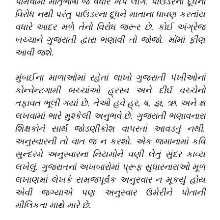
પામવામાં માતૃભાષા જ વધારે ખપ લાગે
.
પાઉડરના દૂધનો
વિરોધ નથી પરંતુ પાઉડરના દૂધને માતાના ધાવણ કરતાંય
વધારે આદર મળે તેનો વિરોધ જરૂર છે
.
કોઈ અંગ્રેજ
બચ્ચાને ગુજરાતી દ્વારા ભણાવી તો જોજો
.
મોંમાં ફીણ
આવી જશે
.
મુંબઈના માળાઓમાં રહેતાં લાખો ગુજરાતી પંખીઓનાં
કોન્વેન્ટગામી બચ્ચાંઓ હ્રસ્વ અને દીર્ઘ વચ્ચેનો
તફાવત ભૂલી ગયાં છે
.
તેઓ હવે હ્ર
,
ષ
,
જ્ઞ
,
ઋ
,
અને ક્ષ
લખવામાં ભારે મુશ્કેલી અનુભવે છે
.
ગુજરાતી ભણાવનારા
શિક્ષકોને સાર્થ જોડણીકોશ વાપરતાં આવડતું નથી
.
અનુસ્વારની તો વાત જ ન કરશો
.
એક જમાનામાં કવિ
સુન્દરમે અનુસ્વારના નિયમોને વણી લેતું સુંદર કાવ્ય
લખેલું
.
ગુજરાતનાં અખબારોમાં પ્રૂફ સુધારનારાઓ મૂળ
લખાણમાં લેખકે સમજપૂર્વક અનુસ્વાર ન મૂકયું હોય
એવી જ્ગ્યાએ પણ અનુસ્વાર ઉમેરીને પોતાની
મૌલિકતા માથે મારે છે
.