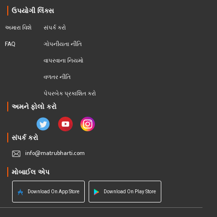
ઉપયોગી લિંક્સ
અમારા વિશે
સંપર્ક કરો
FAQ
ગોપનીયતા નીતિ
વાપરવાના નિયમો 
વળતર નીતિ
પેપરબેક પ્રકાશિત કરો
અમને ફોલો કરો
સંપર્ક કરો
info@matrubharti.com
મોબાઈલ એપ
Download On App Store
Download On Play Store