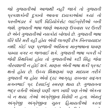
જો ગુજરાતીઓ આજથી નહીં જાગે તો ગુજરાતી
પ્રકાશકોની દુકાનો આવતા દાયકાઓમાં કયાં તો
પસ્તીભંડાર કે પછી વિડિયોકેસેટ લાઈબ્રેરીઓ બની
જશે
.
ગુજરાતી ભાષા જાણે આમરણ ઉપવાસ પર ઉતરી
છે એને ગુજરાતીઓ નસકોરાં બોલાવે છે
.
ગુજરાતી ભાષા
ધીરે ધીરે મરી રહી હોય એવી લાગણી છેક બિનપાયાદાર
નથી
.
કોઈ પણ પ્રજાની અસ્મિતા માતૃભાષાના ધાવણ
પામ્યા વગર ન જળવાઈ શકે
.
ગુજરાતી ભાષા બકરી બેં
જેવી સ્થિતિમાં હોય તો ગુજરાતીઓ કદી સિંહ જેવા
ગૌરવશાળી ન હોઈ શકે
.
માણસ એની ભાષા થકી પ્રગટ
થતો હોય છે
.
ઉચ્ચ શિક્ષણમાં પણ માધ્યમ તરીકે
ગુજરાતી જ હોય એવો દ્રઢ આગ્રહ રાખનાર સદ્દગત
મગનભાઈ પ્ર
.
દેસાઈનું સ્મરણ થાય છે
.
ગુજરાતના
ભદ્ર વર્ગની એમણે ઘણી ગાળ ખાધી પણ તેઓ એકના
બે ન થયા
.
તેઓ અંગ્રેજીના વિરોધી ન હતા
.
એમનું
અંગ્રેજી અંગ્રેજીના ચુસ્ત હિમાયતીઓ કરતાં