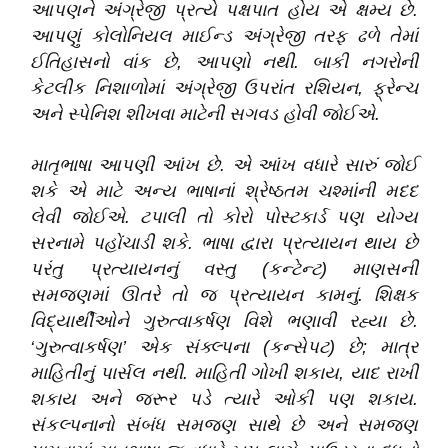
આપણને અંગ્રેજી પ્રત્યે પક્ષપાત હોય એ ક્ષમ્ય છે
.
આપણું કોલોનિયલ માઈન્ડ અંગ્રેજી તરફ ઢળે તેમાં
ઈતિહાસનો વાંક છે
,
આપણો નથી
.
બાકી નગરોની
કેટલીક નિશાળોમાં અંગ્રેજી ઉપરાંત રશિયન
,
ફ્રેન્ચ
અને સ્પેનિશ શીખવા માટેની સગવડ હોવી જોઈએ
.
માતૃભાષા આપણી આંખ છે
.
એ આંખ વધારે સારું જોઈ
શકે એ માટે અન્ય ભાષાનાં શ્રેષ્ઠતમ ચશ્માંની મદદ
લેવી જોઈએ
.
ટપાલી તો કોરો પોસ્ટકાર્ડ પણ યોગ્ય
સરનામે પહોંચાડી શકે
.
ભાષા દ્વારા પ્રત્યાયન થાય છે
પરંતુ પ્રત્યાયનનું વસ્તુ (કન્ટેન્ટ) માણસની
સમજણમાં ઊતરે તો જ પ્રત્યાયન કામનું
.
શિક્ષક
વિદ્યાર્થીઓને ગુરુત્વાકર્ષણ વિશે ભણાવી રહ્યા છે
.
‘ગુરુત્વાકર્ષણ’ એક સંક્લ્પના (કન્સેપટ) છે; માત્ર
માહિતીનું પાર્સલ નથી
.
માહિતી ગોખી શકાય
,
યાદ રાખી
શકાય અને જરૂર પડે ત્યારે ઓકી પણ શકાય
.
સંકલ્પનાનો સંબંધ સમજણ સાથે છે અને સમજણ