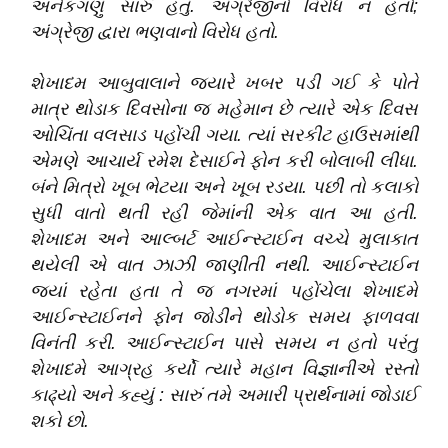
અનેકગણું સારું હતું
.
અંગ્રેજીનો વિરોધ ન હતો;
અંગ્રેજી દ્વારા ભણવાનો વિરોધ હતો
.
શેખાદમ આબુવાલાને જયારે ખબર પડી ગઈ કે પોતે
માત્ર થોડાક દિવસોના જ મહેમાન છે ત્યારે એક દિવસ
ઓચિંતા વલસાડ પહોંચી ગયા
.
ત્યાં સરકીટ હાઉસમાંથી
એમણે આચાર્ય રમેશ દેસાઈને ફોન કરી બોલાબી લીધા
.
બંને મિત્રો ખૂબ ભેટયા અને ખૂબ રડયા
.
પછી તો કલાકો
સુધી વાતો થતી રહી જેમાંની એક વાત આ હતી
.
શેખાદમ અને આલ્બર્ટ આઈન્સ્ટાઈન વચ્ચે મુલાકાત
થયેલી એ વાત ઝાઝી જાણીતી નથી
.
આઈન્સ્ટાઈન
જયાં રહેતા હતા તે જ નગરમાં પહોંચેલા શેખાદમે
આઈન્સ્ટાઈનને ફોન જોડીને થોડોક સમય ફાળવવા
વિનંતી કરી
.
આઈન્સ્ટાઈન પાસે સમય ન હતો પરંતુ
શેખાદમે આગ્રહ કર્યો ત્યારે મહાન વિજ્ઞાનીએ રસ્તો
કાઢ્યો અને કહ્યું : સારું તમે અમારી પ્રાર્થનામાં જોડાઈ
શકો છો
.