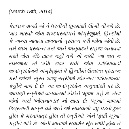
(March 18th
,
2014)
કેટલાક શબ્દો જે તે ધરતીની ધૂળમાંથી ઊગી નીકળે છે
.
‘ધાડ મારવી’ જેવા શબ્દપ્રયોગને અંગ્રેજીમાં
,
હિન્દીમાં
કે અન્ય ભાષામાં ઢાળવાનો પ્રયત્ન કરી જોવા જેવો છે
.
તમે લાખ પ્રયત્ન કરો અને અનુવાદને સહજ બનાવવા
મથો તોય કોઠે ટાઢક નહીં વળે એ નક્કી
.
આ વાત ન
સમજાય તો ‘કોઠે ટાઢક થવી’ જેવા કાઠિયાવાડી
શબ્દપ્રયોગને અંગ્રેજીમાં કે હિન્દીમાં ઉતારવા પ્રયત્ન
કરી જોજો
.
સુરત બાજુ સ્ત્રીઓ છોકરાને ‘ભોંયનાખ્યા’
કહીને ગાળ દે છે
.
આ શબ્દપ્રયોગ અનુવાદથી પર છે
.
આપણી સ્ત્રીઓ વાતવાતમાં કોઈને ‘મૂઆ’ કહે છે
.
તેના
જેવો અર્થ ‘ભોંયનાખ્યા’ નો થાય છે
.
‘મૂઆ’ ગાળમાં
ઉગ્રતાની માત્રા વધે અને જો સામેવાળો વધુ પડતો દુષ્ટ
હોય કે મરવાપાત્ર હોય તો સ્ત્રીઓ એને ‘ફાટી મૂઆ’
કહીને ભાંડે છે
.
જેની માતાએ સવાશેર સૂંઠ ખાધી હોય તે