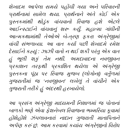
શેખાદમ આપેલા સમયે પહોંચી ગયા અને પરિવારની
પ્રાર્થનામાં સામેલ થયા
.
પ્રાર્થનાને અંતે કોઈ એક
પુસ્તકમાંથી થોડુંક વાંચવાનો રિવાજ હશે એટલે
આઈન્સ્ટાઈને વાંચવાનું શરૂ કર્યું
.
મહાત્મા ગાંધીની
આત્મકથામાંથી તેઓએ બે-ત્રણ ફકરા અંગ્રેજીમાં
વાંચી સંભળાવ્યા
.
આ વાત કર્યા પછી શેખાદમે રમેશ
દેસાઈને કહ્યું : ઝાઝી વાતો ન થઈ શકી પરંતુ એક વાત
હું ભૂલી શકું તેમ નથી
.
અમદાવાદના નવજીવન
પ્રકાશન તરફથી પ્રકાશિત થયેલા એ અંગ્રેજી
પુસ્તકના પૂંઠા પર રિવાજ મુજબ (લોગોના) વર્તુળમાં
ગુજરાતીમાં જ ‘નવજીવન’ લખેલું તે વાંચીને એક
ગુજરાતી તરીકે હું અંદરથી હરખાયેલો
.
આ પ્રસંગ અંગ્રેજી માધ્યમની નિશાળમાં જ પોતાનાં
બાળકો ભણે એવા ફેશનેબલ રિવાજના ભમ્મરિયા કૂવામાં
હોંશેહોંશે ઝંપલાવનારાં નાદાન ગુજરાતી માતાપિતાને
અર્પણ કરું છું
.
આમ કરવામાં કયાંય અંગ્રેજીનો વિરોધ