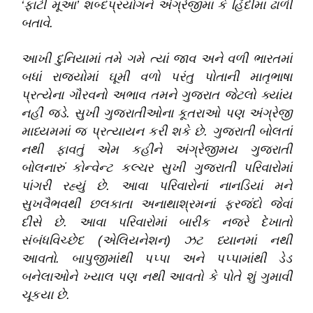
‘ફાટી મૂઆ’ શબ્દપ્રયોગને અંગ્રેજીમાં કે હિંદીમાં ઢાળી
બતાવે
.
આખી દુનિયામાં તમે ગમે ત્યાં જાવ અને વળી ભારતમાં
બધાં રાજયોમાં ઘૂમી વળો પરંતુ પોતાની માતૃભાષા
પ્રત્યેના ગૌરવનો અભાવ તમને ગુજરાત જેટલો ક્યાંય
નહીં જડે
.
સુખી ગુજરાતીઓના કૂતરાઓ પણ અંગ્રેજી
માધ્યમમાં જ પ્રત્યાયન કરી શકે છે
.
ગુજરાતી બોલતાં
નથી ફાવતું એમ કહીને અંગ્રેજીમય ગુજરાતી
બોલનારું કોન્વેન્ટ કલ્ચર સુખી ગુજરાતી પરિવારોમાં
પાંગરી રહ્યું છે
.
આવા પરિવારોનાં નાનડિયાં મને
સુખવૈભવથી છલકાતા અનાથાશ્રમનાં ફરજંદો જેવાં
દીસે છે
.
આવા પરિવારોમાં બારીક નજરે દેખાતો
સંબંધવિચ્છેદ (એલિયનેશન) ઝટ ધ્યાનમાં નથી
આવતો
.
બાપુજીમાંથી પપ્પા અને પપ્પામાંથી ડેડ
બનેલાઓને ખ્યાલ પણ નથી આવતો કે પોતે શું ગુમાવી
ચૂકયા છે
.