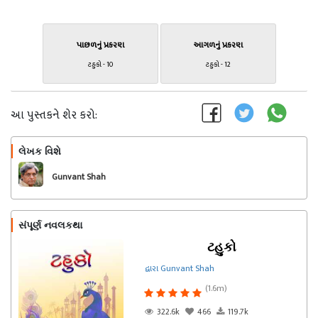
પાછળનું પ્રકરણ
આગળનું પ્રકરણ
ટહુકો - 10
ટહુકો - 12
આ પુસ્તકને શેર કરો:
લેખક વિશે
અનુસરો
Gunvant Shah
સંપૂર્ણ નવલકથા
ટહુકો
દ્વારા Gunvant Shah
(1.6m)
322.6k
466
119.7k