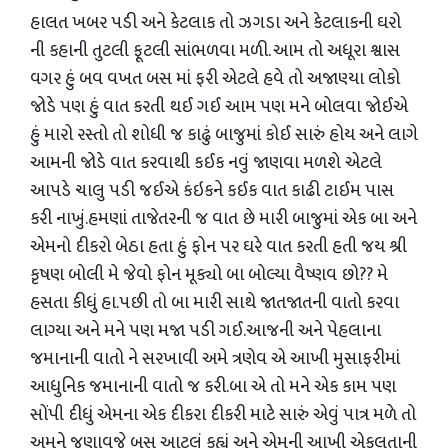
હાલત ખબર પડી અને કેટલાક તો ઝગડા અને કેટલાકની ઘરો
ની કહાની તુટલી ફૂટલી સાંભળવા મળી. આમ તો અધૂરા શ્વાસ
વગર હું બવ વખત બસ માં ફરી એટલે હવે તો અજાણ્યા લોકો
જોડે પણ હું વાત કરતી થઈ ગઈ આમ પણ મને બોલવા જોઈએ
હું મારો રસ્તો તો શોધી જ કાઢું બાજુમાં કોઈ સારું હોય અને લાગે
આમની જોડે વાત કરવાથી કઈક નવું જાણવા મળશે એટલે
આપડે ચાલુ પડી જઈએ કંઇકને કઈક વાત કાઢી ટાઈમ પાસ
કરી નાખું.હમણાં તાજેતરની જ વાત છે મારી બાજુમાં એક બા અને
એમનો દીકરો બેઠા હતા હું ફોન પર ઘરે વાત કરતી હતી જય શ્રી
કૃષણ બોલી મે જેવો ફોન મૂક્યો બા બોલ્યા વૈષ્ણવ છો?? મે
હસતા કીધું હા.પછી તો બા મારી સાથે જાતજાતની વાતો કરવા
લાગ્યા અને મને પણ મજા પડી ગઈ.આજની અને પેહલાના
જમાનાની વાતો ને સરખાવી અમે ત્રણેવ એ આખી મુસાફરીમાં
આધુનિક જમાનાની વાતો જ કરી.બા એ તો મને એક કામ પણ
સોંપી દીધું એમના એક દીકરા દીકરી માટે સારું એવું પાત્ર મળે તો
અમને જણાવજે બસ આટલું કહ્યું અને એમની આખી એકલતાની