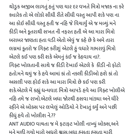
થોડુક અજીબ લાગતું હતું પણ યાર દર વખતે મિત્રો મજાક ના કરે
ક્યારેક તો એ લોકો સીધી રીતે સીધી વસ્તુ આપી શકે પણ ના
આ કોઈ સીધી વસ્તુ હતી જ નહિ જે વિચાર્યું એ જ મળ્યું. મને
કીડી અને કૂતરાથી સખત ની નફરત હતી એ આ મારા મિત્રો
બરાબર જાણતા હતા વડી એતો એવું જ કહે છે કે અમે તારા
લગ્નમાં કૂતરો જ ગિફ્ટ કરીશું એટલે હું વધારે ગભરાવું.મિત્રો
એટલે કઈ પણ કરી શકે એમનું કંઈ જ કેહવાય ના?.
ગિફ્ટ ખોલતાની સાથે જ કીડી દેખાઈ એટલે કે કીડી નો ફોટો
હતો.મને થયું જ કે હવે આમાં કાં તો નકલી કીડીઓ હશે કાં તો
અસલી પણ હોઈ શકે આ મારા મિત્રો છે કઈ પણ કરી
શકે.એટલે મેં કહ્યું ધન્યવાદ મિત્રો આપડે હવે આ ગિફ્ટ ખોલીએ
નહિ તમે જ રાખો.એટલે બધા જોરથી હસવા માંડ્યા અને ધીરે
રહીને એ બોક્સ પર લખેલું ઓડિયો ને દેખાતું કર્યું અને પછી
કીધું હવે તો ખોલીશ ને.??
ANT AUDIO વાચતા જ મે ફટાફટ ખોલી નાખ્યું બોક્સ,અને
મને મળી ગયો મારો અધૂરો શ્વાસ.બધા હસતા હસતા મારી