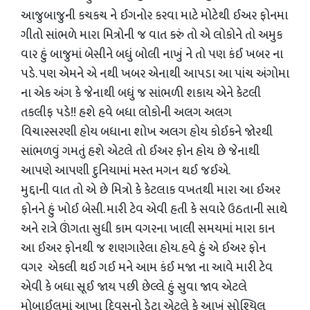
આજુબાજુની કચકચ ને ઈગનોર કરવા માટે મોટેથી ઈઅર ફોનમા
ગીતો સાંભળે મારા મિત્રોની જ વાત કરું તો એ લોકોને તો અમુક
વાર હું બાજુમાં બેસીને બધું બોલી નાખું ને તો પણ કંઈ ખબર ના
પડે. પણ એમને એ નથી ખબર એનાથી આપડા આ પાંચ અંગોમા
ના એક અંગ કે જેનાથી બધું જ સાંભળી શકાય એને કેટલી
તકલીફ પડે!! હશે હવે બધા લોકોની અલગ અલગ
વિચારસરણી હોય બધાના શોખ અલગ હોય કોઈકને જોરથી
સાંભળવું ગમતું હશે એટલે તો ઈઅર ફોન હોય છે જેનાથી
આપણે આપણી દુનિયામાં મસ્ત મગન થઈ જઈએ.
મુદ્દાની વાત તો એ છે મિત્રો કે કેટલાક વખતથી મારા આ ઈઅર
ફોનને હું ખોઈ બેસી. મારી ટેવ એવી હતી કે સવારે ઉઠતાની સાથે
અને રાત્રે ઊંગતા સુધી કામ વગરના ખાલી સમયમાં મારા કાન
આ ઈઅર ફોનથી જ શણગારેલા હોય. હવે હું એ ઈઅર ફોન
વગર એકલી થઈ ગઈ મને આમ કંઈ મજા ના આવે મારી ટેવ
એવી કે બધા સૂઈ જાય પછી છેલ્લે હું સુવા જાવ એટલે
મોબાઈલમાં આખા દિવસનો ડેટા એટલે કે આખું સોશ્યિલ