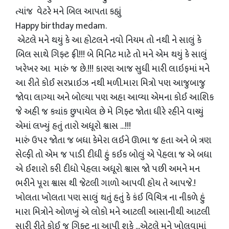
ત્યાંજ વેટરે મને બિલ આપતા કહ્યું
Happy birthday medam.
એટલે મને થયું કે આ હોટલને નવો નિયમ તો નથી ને સાલું કે
બિલ સાથે ગિફ્ટ ફ્રી!!! બે મિનિટ માટે તો મને એમ થયું કે સાલું
ખરેખર આ મારું જ છે.!!! કારણ આજ સુધી મારી લાઇફમાં મને
આ રીતે કોઈ સરપ્રાઇઝ નથી મળી.મારા મિત્રો પણ આજુબાજુ
જોવા લાગ્યા અને બોલ્યા પણ અહા આવ્યા એમના કોઈ આશિક
જે અહી જ ક્યાંક છુપાયેલ છે મે ગિફ્ટ જોતા ધીરે રહીને વાચ્યું
એમાં લખ્યું હતું તારો અધૂરો શ્વાસ ...!!!
મારું ઉપર જોતા જ બધા કેમેરા લઈને ઊભા જ હતા અને બે ત્રણ
સેલ્ફી તો એમ જ પાડી દીધી હું કઈક બોલું એ પેહલા જ એ બધા
એ ઈશારો કરી દીધો પેહલા અધૂરો શ્વાસ જો પછી અમને મન
ભરીને પૂરા શ્વાસ થી જેટલી ગાળો આપવી હોય તે આપજે.!
ખોલતા ખોલતા પણ સાલું થતું હતું કે કંઈ વિચિત્ર ના નીકળે હું
મારા મિત્રોને ઓળખું એ લોકો મને આટલી આસાનીથી આટલી
સારી રીતે કોઈ જ ગિફ્ટ ના આપી શકે ...એટલે મને ખોલવામાં