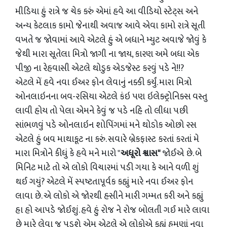
મીડિયા હું રાત્રે જ ચેક કરું એમાં હવે આ વીડિયો સ્ટેટ્સ અને
અન્ય કેટલાક કામો જેનાથી અવાજ આવે એવા કામો રાત્રે સૂતી
વખતે જ જોવામાં આવે એટલે હું એ બધાને મ્યુટ અવાજે જોવું કે
જેથી મારા સૂતેલા મિત્રો જાગી ના જાય, કારણ અમે બધા એક
પીજી ના રેહવાસી એટલે થોડુક એડજેસ્ટ કરવું પડે ને!!?
એટલે મેં હવે નવા ઈઅર ફોન લેવાનું નક્કી કર્યું. મારા મિત્રો
ઓનલાઇનના બવ-રસિયા એટલે કંઇ પણ ઇલેક્ટ્રોનિક્સ વસ્તુ
લાવી હોય તો પેલા એમને કેવું જ પડે નહિ તો લીધા પછી
સાંભળવું પડે ઓનલાઇન શોપિંગમાં મને થોડોક ઓછો રસ
એટલે હું બવ માથાકૂટ ના કરું. સવારે બ્રેકફાસ્ટ કરતાં કરતાં મે
મારા મિત્રોને કીધું કે હવે મને મારો "
અધૂરો
શ્વાસ"
જોઈએ છે. બે
મિનિટ માટે તો એ લોકો વિચારમાં પડી ગયા કે આને વળી શું
થઈ ગયું? એટલે મેં સ્પષ્ટતાપૂર્વક કહ્યું મારે નવા ઈઅર ફોન
લાવા છે. એ લોકો એ જોરથી હસીને મારી ગમ્મત કરી અને કહ્યું
હા હો આપડે જોઈશું. હવે હું રોજ ને રોજ બોલતી ગઈ મારે લાવા
છે મારે લેવા જ પડશે એમ એટલે એ લોકોએ કહ્યું હમણાં નવા