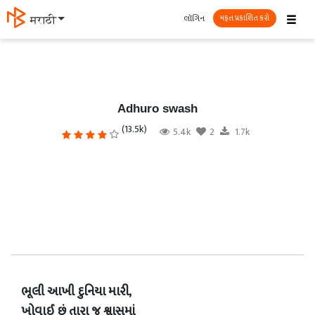
☰
લૉગિન
தமிழ்
મફત પ્રકાશિત કરો
Adhuro swash
(13.5k)
5.4k
2
1.7k
ભૂલી આખી દુનિયા મારી,
ખોવાઈ છું તારા જ શ્વાસમાં