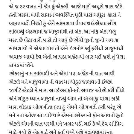
એ જ દર વખત ની જેમ હું એકલી આજે મારો અધૂરો શ્વાસ જોડે
હતો.બસમાં બધો સામાન વ્યવસ્થિત મૂકી મારા અધૂરા શ્વાસ ને
બહાર કાઢી નિરાંતે હું એને સાંભળવા તૈયાર થઇ.એકાદ સોંગ
સાંભળ્યું એટલામાં જ બાજુમાંથી તો બેટા આ નહિ બેટા પેલુ
મસ્ત છે બેટા તારી પાસે તો આવું છે એવો જીનો જીનો અવાજ
સંભળાયો..મે એકાદ વાર તો એને ઇગનોર કર્યું.ફરીથી બાજુમાંથી
અવાજ આયો દેવ એતો આપડા બજેટ થી બાર થઈ જશે તું પેલા
કાપડમાં જોને.
છોકરાનું નામ સાંભળી અને એમાં પણ બજેટ ની વાત આવી
એટલે મને બાજુવાળા ની વાત મા થોડુક જાણવાની ઈચ્છા
જાગી? એટલે મેં મારા આ ઈઅર ફોનનો અવાજ ઓછો કરી દીધો
એને થોડુક ધ્યાન બાજુમાં નાખ્યું.આમ તો એ બાજુ વાળા કાકી
મારા થોડાક ઓળખીતા હતા હું એમને ઓળખતી હતી પરંતુ એ
મને નતા ઓળખતા.વારે વારે એમના છોકરાનો ફોન આવતો હતો
એટલે એમની વાત પરથી મને ખબર પડી ગઈ કે એ દેવ શોપિંગ
માટે ગયો છે એક શર્ટ અને કુર્તા વચ્ચે બન્ને મુંઝવણમાં હતા.