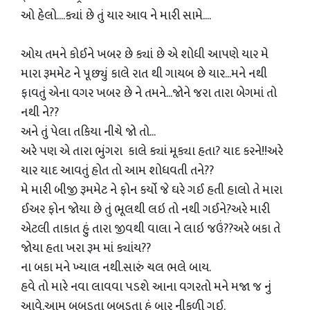
ઓ હેલો....ક્યાં છે તું યાર આવ ને મારી સામે....
ઓય તમને કોઈને ખબર છે ક્યાં છે એ શોધી આપણે યાર મે
મારા રૂમમેટ ને પૂછ્યું કાલે રાત થી ગાયબ છે યાર...મને નથી
ફાવતું એના વગર ખબર છે ને તમને...જોને જરા તારા બેગમાં તો
નથી ને??
અને તું પેલા તકિયા નીચે જો તો...
અરે પણ એ તારા ભુંગરા કાલે ક્યાં મૂક્યા હતા? યાદ કરને!!અરે
યાર યાદ આવતું હોત તો આમ શોધવતી તને??
મે મારી બીજી રૂમમેટ ને ફોન કર્યો જે ઘરે ગઈ હતી હાલો તે મારા
ઈઅર ફોન જોયા છે તું ભૂલથી લઇ તો નથી ગઈને?અરે મારી
એટલી તાકાત હું તારા જીવથી વાલા ને લાઇ જઉં??અરે બકા તે
જોયા હતા ખરા રૂમ માં ક્યાંય??
ના બકા મને ખ્યાલ નથી.સારું ચલ ભલે બાય.
હવે તો મારે નવા લાવવા પડશે આના વગરતો મને મજા જ નું
આવે.આમ બબડતા બબડતા હું બાર નીકળી ગઈ.