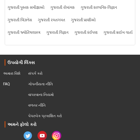
ગુજરાતી પુસ્તક સમીક્ષાઓ
ગુજરાતી રોમાંચક
ગુજરાતી કાલ્પનિક-વિજ્ઞાન
ગુજરાતી બિઝનેસ
ગુજરાતી રમતગમત
ગુજરાતી પ્રાણીઓ
ગુજરાતી જ્યોતિષશાસ્ત્ર
ગુજરાતી વિજ્ઞાન
ગુજરાતી કંઈપણ
ગુજરાતી ક્રાઇમ વાર્તા
ઉપયોગી લિંક્સ
અમારા વિશે
સંપર્ક કરો
FAQ
ગોપનીયતા નીતિ
વાપરવાના નિયમો 
વળતર નીતિ
પેપરબેક પ્રકાશિત કરો
અમને ફોલો કરો