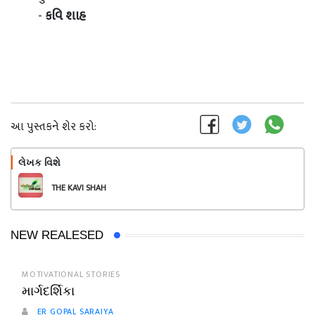
-
કવિ શાહ
આ પુસ્તકને શેર કરો:
લેખક વિશે
અનુસરો
THE KAVI SHAH
NEW REALESED
MOTIVATIONAL STORIES
માર્ગદર્શિકા
ER GOPAL SARAIYA