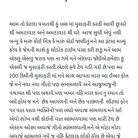
આમ તો કેટલા વખતથી હું બસ માં મુસાફરી કરતી આવી છુ.ઘરે
થી અમદાવાદ અને અમદાવાદ થી ઘરે આજ સુધી એવું નથી
બન્યું કે મારું કોઈ મિત્ર કે મારું કોઈ જાણીતું મને આ રૂટમાં મળ્યું
હોય કે જેમની સાથે હું થોડોક ટાઈમ પાસ કરી શકું. મને આમ
એકલું બેસવું જરાક પણ ના ગમે મને બોલવા જોઈએ.હમેશા હું
એકલી જ મુસાફરી કરતી.એટલે હવે ટેવ પડી ગઈ છે.પણ આ
200 કિમીની મુસાફરી માં મને સાથ આપતા મારા આ ઈઅર ફોન
જે મને નવા નવા ગીતો પણ સમભળાવે અને આજુબાજુની
પંચાયત થી પણ બચાવે.પણ ખબર નહિ મારા કાન નું ધ્યાન તો
બધે હોય જ મને છેક આગળની અને છેક પાછળની સીટમાં ફોન
પર વાત કરતા વ્યક્તિનો પણ બધો અવાજ સંભળાય.મને કઈ
એવો શોખ નથી કોઈની વાત સાંભળવામાં પણ મારી ટેવ છે
એકદમ ઓછા અવાજે ગીતો સાંભળવાની.મને એ મોટા મોટા
અવાજે સાંભળવું ગમે જ નહિ કેટલાક લોકો હોય છે એવા જે