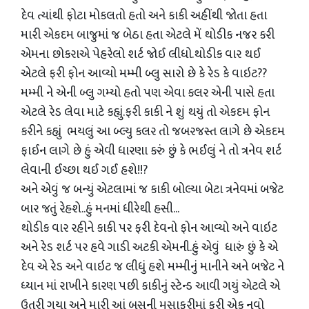
દેવ ત્યાંથી ફોટા મોકલતો હતો અને કાકી અહીંથી જોતા હતા
મારી એકદમ બાજુમાં જ બેઠા હતા એટલે મેં થોડીક નજર કરી
એમના છોકરાએ પેહરેલો શર્ટ જોઈ લીધો.થોડીક વાર થઈ
એટલે ફરી ફોન આવ્યો મમ્મી બ્લુ સારો છે કે રેડ કે વાઇટ??
મમ્મી ને એની બ્લુ ગમ્યો હતો પણ એવા કલર એની પાસે હતા
એટલે રેડ લેવા માટે કહ્યું.ફરી કાકી ને શું થયું તો એકદમ ફોન
કરીને કહ્યું ભયલું આ બ્લ્યુ કલર તો જબરજસ્ત લાગે છે એકદમ
ફાઈન લાગે છે હું એવી ધારણા કરું છું કે ભઈલું ને તો ત્રનેવ શર્ટ
લેવાની ઈચ્છા થઈ ગઈ હશે!!?
અને એવું જ બન્યું એટલામાં જ કાકી બોલ્યા બેટા ત્રનેવમાં બજેટ
બાર જતું રેહશે..હું મનમાં ધીરેથી હસી...
થોડીક વાર રહીને કાકી પર ફરી દેવનો ફોન આવ્યો અને વાઇટ
અને રેડ શર્ટ પર હવે ગાડી અટકી એમની.હું એવું ધારું છું કે એ
દેવ એ રેડ અને વાઇટ જ લીધું હશે મમ્મીનું માનીને અને બજેટ ને
ધ્યાન માં રાખીને કારણ પછી કાકીનું સ્ટેન્ડ આવી ગયું એટલે એ
ઉતરી ગયા અને મારી આં બસની મુસાફરીમાં ફરી એક નવો