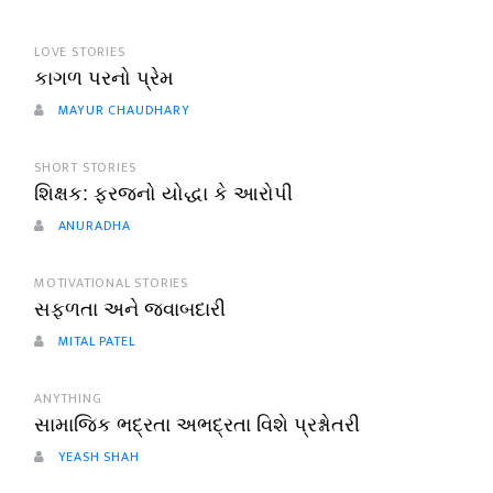
LOVE STORIES
કાગળ પરનો પ્રેમ
MAYUR CHAUDHARY
SHORT STORIES
શિક્ષક: ફરજનો યોદ્ધા કે આરોપી
ANURADHA
MOTIVATIONAL STORIES
સફળતા અને જવાબદારી
MITAL PATEL
ANYTHING
સામાજિક ભદ્રતા અભદ્રતા વિશે પ્રશ્નોતરી
YEASH SHAH