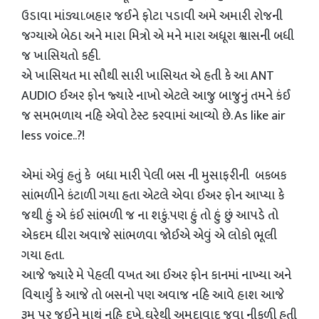
ઉડાવા માંડ્યા.બહાર જઈને ફોટા પડાવી અમે અમારી રોજની
જગ્યાએ બેઠા અને મારા મિત્રો એ મને મારા અધૂરા શ્વાસની બધી
જ ખાસિયતો કહી.
એ ખાસિયત મા સૌથી સારી ખાસિયત એ હતી કે આ ANT
AUDIO ઈઅર ફોન જ્યારે નાખો એટલે આજુ બાજુનું તમને કંઈ
જ સમભળાય નહિ એવો ટેસ્ટ કરવામાં આવ્યો છે. As like air
less voice..?!
એમાં એવું હતું કે બધા મારી પેલી બસ ની મુસાફરીની બકબક
સાંભળીને કંટાળી ગયા હતા એટલે એવા ઈઅર ફોન આપ્યા કે
જથી હું એ કંઈ સાંભળી જ ના શકું.પણ હું તો હું છું આપડે તો
એકદમ ધીરા અવાજે સાંભળવા જોઈએ એવું એ લોકો ભૂલી
ગયા હતા.
આજે જ્યારે મે પેહલી વખત આ ઈઅર ફોન કાનમાં નાખ્યા અને
વિચાર્યું કે આજે તો બસનો પણ અવાજ નહિ આવે હાશ આજે
રૂમ પર જઈને માથું નહિ દુખે. ઘરેથી અમદાવાદ જવા નીકળી હતી