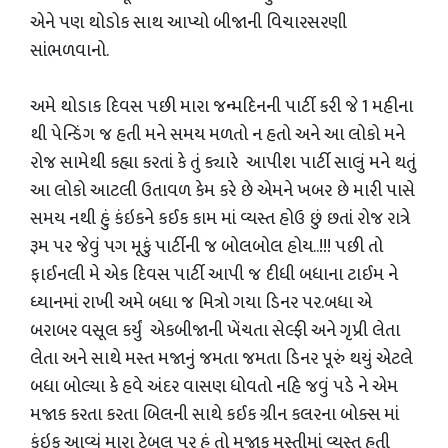
એને પણ થોડોક સાથ આપ્યો બીજાની વિચારસરણી
સાંભળવાનો.
અમે થોડાક દિવસ પછી મારા જન્મદિનની પાર્ટી કરી જે 1 મહીના
થી પેન્ડિંગ જ હતી મને સમય મળતો ન હતો અને આ લોકો મને
રોજ સામેથી કહ્યા કરતાં કે તું ક્યારે આપીશ પાર્ટી સાલું મને થતું
આ લોકો આટલી ઉતાવળ કેમ કરે છે એમને ખબર છે મારી પાસે
સમય નથી હું કંઇકને કઈક કામ માં વ્યસ્ત હોઉ છું છતાં રોજ રાત્રે
રૂમ પર જેવું પગ મૂકું પાર્ટીની જ બોલબોલ હોય..!!! પછી તો
ફાઈનલી મે એક દિવસ પાર્ટી આપી જ દીધી બધાના ટાઈમ ને
ધ્યાનમાં રાખી અમે બધા જ મિત્રો ગયા ડિનર પર.બધા એ
બરાબર વસૂલ કર્યું એકબીજાની ખેંચતા સેલ્ફી અને ગૃપ્રી લેતા
લેતા અને સાથે મસ્ત મજાનું જમતા જમતા ડિનર પૂરું થયું એટલે
બધા બોલ્યા કે હવે અંદર વાસણ ધોવતો નહિ જવું પડે ને એમ
મજાક કરતા કરતા બિલની સાથે કઈક ગ્રીન કલરના બોક્સ માં
કંઇક આવ્યું મારા ટેબલ પર હું તો મજાક મસ્તીમાં વ્યસ્ત હતી