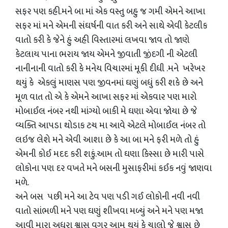
સફર પણ કહી.મને બા માં એક વસ્તુ બહુ જ ગમી એમને આખા
સફર માં મને એમની સંઘર્ષની વાત કરી અને સાથે એવી કેટલીક
વાતો કરી કે જેને હું અહી વિસ્તારમાં લખવા જાવ તો જાણે
કેટલાય પાના ભરાય જાય એમને જીવાતી જીંદગી ની એટલી
નાનીનાની વાતો કરી કે મનેય વિચારમાં મૂકી દીધી .મને ખરેખર
થયું કે એકલું માણસ પણ જીવનમાં ઘણું બધું કરી શકે છે અને
મૂળ વાત તો એ કે એમને આખા સફર માં એકવાર પણ મારો
મોબાઈલ નંબર નથી માંગ્યો બાકી મે ઘણા એવા જોયા છે જે
વ્યક્તિ આપડા થોડાક ટચ મા આવે એટલે મોબાઈલ નંબર તો
લઇજ લેશે મને એવી આશા છે કે આ બા મને ફરી મળે તો હું
એમની કોઈ મદદ કરી શકું.આમ તો ઘણા કિસ્સા છે મારી પાસે
લોકોના પણ દર વખતે મને બસની મુસાફરીમાં કઈક નવું જાણવા
મળે.
અને બસ પછી મને આ ટેવ પણ પડી ગઈ લોકોની નવી નવી
વાતો સાંભળી મને પણ ઘણું શીખવા મળ્યું અને મને પણ મજા
આવી મારા અધૂરા શ્વાસ વગર આમ થયું કે ચાલો જે શ્વાસ છે