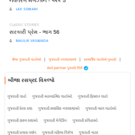
નવતરંગ મેગઝીન - અંક 5
LAX SOMANI
CLASSIC STORIES
સરકારી પ્રેમ - ભાગ 56
MAULIK VASAVADA
શ્રેષ્ઠ ગુજરાતી વાર્તાઓ
|
ગુજરાતી નવલકથાઓ
|
સામાજિક વાર્તાઓ પુસ્તકો
|
Anil parmar પુસ્તકો PDF
બીજા રસપ્રદ વિકલ્પો
ગુજરાતી વાર્તા
ગુજરાતી આધ્યાત્મિક વાર્તાઓ
ગુજરાતી ફિક્શન વાર્તા
ગુજરાતી પ્રેરક કથા
ગુજરાતી ક્લાસિક નવલકથાઓ
ગુજરાતી બાળ વાર્તાઓ
ગુજરાતી હાસ્ય કથાઓ
ગુજરાતી મેગેઝિન
ગુજરાતી કવિતાઓ
ગુજરાતી પ્રવાસ વર્ણન
ગુજરાતી મહિલા વિશેષ
ગુજરાતી નાટક