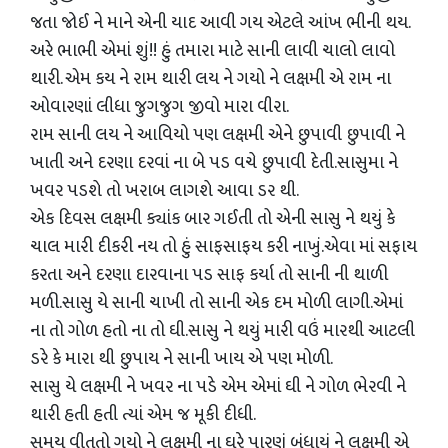
જતા જોઈ ને માને એની યાદ આવી ગય એટલે આંખ ભીની થય.
અરે ભાભી એમાં શું!! હું તમારા માટે સાની લાવી ચાલો લાવો
થારી. એમ કય ને રામ થારી લય ને ગયો ને લક્ષમી એ રામ ના
ઓવારણાં લીધા જુગજુગ જીવો મારા વીરા.
રામ સાની લય ને આવિયો પણ લક્ષમી એને છુપાવી છુપાવી ને
ખાતી અને દરણા દરવાં ના બે પડ વચે છુપાવી દેતી.સાસુમા ને
ખવર પડશે તો ખરાબ લાગશે આવા ડર થી.
એક દિવસ લક્ષમી ક્યાંક બાર ગઈતી તો એની સાસુ ને થયું કે
ચાલ મારી દીકરી નય તો હું સાફસાફય કરી નાખું.એવા માં સફાય
કરતા અને દરણા દારવાના પડ સાફ કર્યા તો સાની ની થાળી
મળી.સાસુ યે સાની ચાખી તો સાની એક દમ મોળી લાગી.એમાં
ના તો ગોળ હતો ના તો ઘી.સાસુ ને થયું મારી વઉં મારથી આટલી
ડરે કે મારા થી છુપાય ને સાની ખાય એ પણ મોળી.
સાસુ યે લક્ષમી ને ખવર ના પડે એમ એમાં ઘી ને ગોળ ભેરવી ને
થારી હતી હતી ત્યાં એમ જ મૂકી દીધી.
સમય વીતતો ગયો ને લક્ષમી ના ઘરે પારણું બંધાયું ને લક્ષમી એ