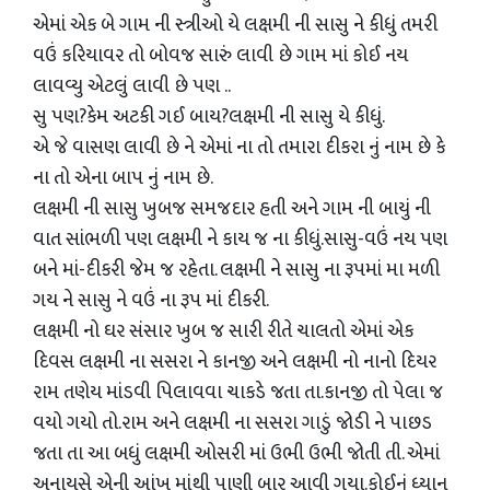
એમાં એક બે ગામ ની સ્ત્રીઓ યે લક્ષમી ની સાસુ ને કીધું તમરી
વઉં કરિયાવર તો બોવજ સારું લાવી છે ગામ માં કોઈ નય
લાવવ્યુ એટલું લાવી છે પણ ..
સુ પણ?કેમ અટકી ગઈ બાય?લક્ષમી ની સાસુ યે કીધું.
એ જે વાસણ લાવી છે ને એમાં ના તો તમારા દીકરા નું નામ છે કે
ના તો એના બાપ નું નામ છે.
લક્ષમી ની સાસુ ખુબજ સમજદાર હતી અને ગામ ની બાયું ની
વાત સાંભળી પણ લક્ષમી ને કાય જ ના કીધું.સાસુ-વઉં નય પણ
બને માં-દીકરી જેમ જ રહેતા. લક્ષમી ને સાસુ ના રૂપમાં મા મળી
ગય ને સાસુ ને વઉં ના રૂપ માં દીકરી.
લક્ષમી નો ઘર સંસાર ખુબ જ સારી રીતે ચાલતો એમાં એક
દિવસ લક્ષમી ના સસરા ને કાનજી અને લક્ષમી નો નાનો દિયર
રામ તણેય માંડવી પિલાવવા ચાકડે જતા તા.કાનજી તો પેલા જ
વયો ગયો તો.રામ અને લક્ષમી ના સસરા ગાડું જોડી ને પાછડ
જતા તા આ બધું લક્ષમી ઓસરી માં ઉભી ઉભી જોતી તી. એમાં
અનાયસે એની આંખ માંથી પાણી બાર આવી ગયા.કોઈનું ધ્યાન