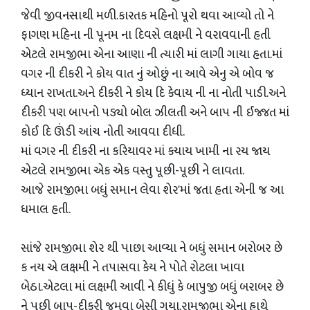
જેવી જીવનસાથી મળી.કારતક મહિનો પૂરો થવા આવ્યો તો ને
ફાગણ મહિના ની પૂનમ ના દિવસે લક્ષમી ને વરાવવાની હતી
એટલે રામજીભા એના આણા ની ત્યારી માં લાગી ગાયા હતા.માં
વગર ની દીકરી ને કોય વાત નું ઓછું ના આવે એનુ એ બોવ જ
ધ્યાન રાખતા.અને દીકરી ને કોય દિ કેવાય ની ના નોતી પાડી.અને
દીકરી પણ બાપનો પડ્યો બોલ ઝીલતી અને બાપ ની ઈજ્જત માં
કોઈ દિ ઊંડી આંચ નોતી આવવા દીધી.
માં વગર ની દીકરી ના કરિયાવર માં કયાય ખામી ના રય જાય
એટલે રામજીભા એક એક વસ્તુ પૂછી-પૂછી ને લાવતા.
આજે રામજીભા બધું સમાન લેવા શેર'માં જતા હતા એની જ આ
ધમાલ હતી.
સાંજે રામજીભા શેર થી પાછા આવ્યા ને બધું સમાન બરોબર છે
ક નય એ લક્ષમી ને તપાસવા કેય ને પોતે રોટલા ખાવા
બેઠા.એટલા માં લક્ષમી આવી ને કીધું કે બાપુજી બધું બરાબર છે
ને પછી બાપ-દીકરી જમવા બેસી ગયા.રામજીભા એના હાથે