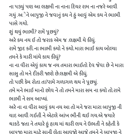
ના પડ્યું પણ આ લક્ષમી ના નાના દિયર રામ ના નજરે આવી
ગયું .અેને બાપુજી ને જવાનું કય ને હું આવું એમ કય ને ભાભી
પાસે ગયો.
શું થયું ભાભી? રામેં પૂછયું?
અરે કય નય ઈ તો જરાક એમ જ .લક્ષમી યે કીધું.
રામે જીદ કરી. ના ભાભી કયો ને કયો. મારા ભાઈ કાય બોલ્યા
તમને કે મારી માંયે કાય કીધું?
ના ના વીરા એવું કાય જ નય તમારા ભાઈતો દેવ જેવા છે ને મારા
સાસુ તો મને દીકરી જાણે છે.લક્ષમી એ કીધું.
તો પછી કેમ રોતા તા?રામે ગળાગળ થય ને પૂછ્યું.
તમે મને ભાઈ માનો છોવ ને તો તમને મારા સમ ના કયો તો.રામે
ભાભી ને સમ આપ્યાં.
અરે ના ના વીરા આવું કય નય આ તો મને જરા મારા બાપુજી ની
યાદ આવી ગઈતી ને એટલે આંખ ભીની થઈ ગય.એ જયારે
ચાકડે જતા ને તયારે હું હાથ માં થારી લય ને ઉભતી ને કહેતી કે
બાપુજી મારા માટે સાની લેતા આવજો આજે તમને ને બાપુજી ને