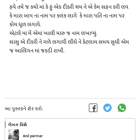
હવે તમે જ કયો માં કે હું એક દીકરી થય ને એ કેમ સહન કરી લવ
કે મારા બાપ ના નામ પર કલંક લાગે કે મારા પતિ ના નામ પર
કોય ધૂળ લગાવે.
એટલે માં મેં એમાં ખાલી મારુ જ નામ લખાવ્યું.
સાસુ એ દીકરી ને ગળે લગાવી લીધે ને કેટલાય સમય સુધી એમ
જ આલિંગન માં જકડી રાખી.
આ પુસ્તકને શેર કરો:
લેખક વિશે
અનુસરો
Anil parmar