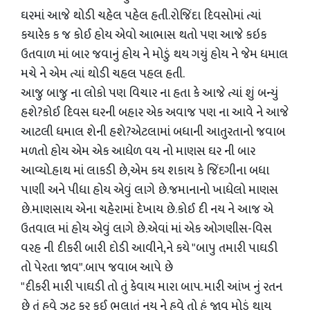
ઘરમાં આજે થોડી ચહેલ પહેલ હતી.રોજિંદા દિવસોમાં ત્યાં
કયારેક ક જ કોઈ હોય એવો આભાસ થતો પણ આજે કઇક
ઉતવાળ માં બાર જવાનું હોય ને મોડું થય ગયું હોય ને જેમ ધમાલ
મચે ને એમ ત્યાં થોડી ચહલ પહલ હતી.
આજુ બાજુ ના લોકો પણ વિચાર ના હતા કે આજે ત્યાં શું બન્યું
હશે?કોઈ દિવસ ઘરની બહાર એક અવાજ પણ ના આવે ને આજે
આટલી ધમાલ શેની હશે?એટલામાં બધાની આતુરતાનો જવાબ
મળતો હોય એમ એક આધેળ વય નો માણસ ઘર ની બાર
આવ્યો.હાથ માં લાકડી છે,એમ કય શકાય કે જિંદગીના બધા
પાણી અને પીધા હોય એવું લાગે છે.જમાનાનો ખાધેલો માણસ
છે.માણસાય એના ચહેરામાં દેખાય છે.કોઈ દી નય ને આજ એ
ઉતવાલ માં હોય એવું લાગે છે.એવાં માં એક ઓગણીસ-વિસ
વરહ ની દીકરી બારી દોડી આવીને,ને કયે "બાપુ તમારી પાઘડી
તો પેરતા જાવ".બાપ જવાબ આપે છે
"દીકરી મારી પાઘડી તો તું કેવાય મારા બાપ. મારી આંખ નું રતન
છે તું હવે ઝટ કર કઈ ભુલાતું નય ને હવે તો હું જાવ મોડું થાય