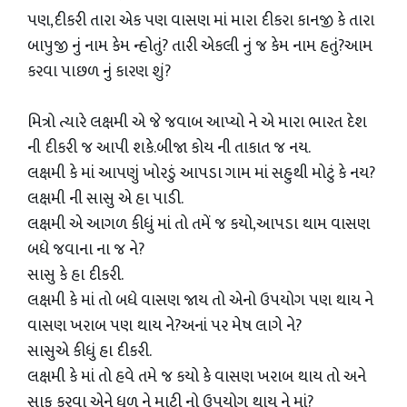
પણ,દીકરી તારા એક પણ વાસણ માં મારા દીકરા કાનજી કે તારા
બાપુજી નું નામ કેમ ન્હોતું? તારી એકલી નું જ કેમ નામ હતું?આમ
કરવા પાછળ નું કારણ શું?
મિત્રો ત્યારે લક્ષમી એ જે જવાબ આપ્યો ને એ મારા ભારત દેશ
ની દીકરી જ આપી શકે.બીજા કોય ની તાકાત જ નય.
લક્ષમી કે માં આપણું ખોરડું આપડા ગામ માં સહુથી મોટું કે નય?
લક્ષમી ની સાસુ એ હા પાડી.
લક્ષમી એ આગળ કીધું માં તો તમેં જ કયો,આપડા થામ વાસણ
બધે જવાના ના જ ને?
સાસુ કે હા દીકરી.
લક્ષમી કે માં તો બધે વાસણ જાય તો એનો ઉપયોગ પણ થાય ને
વાસણ ખરાબ પણ થાય ને?અનાં પર મેષ લાગે ને?
સાસુએ કીધું હા દીકરી.
લક્ષમી કે માં તો હવે તમે જ કયો કે વાસણ ખરાબ થાય તો અને
સાફ કરવા એને ધૂળ ને માટી નો ઉપયોગ થાય ને માં?