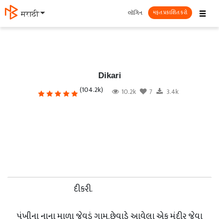
☰
લૉગિન
मराठी
મફત પ્રકાશિત કરો
Dikari
(104.2k)
10.2k
7
3.4k
દીકરી.
પંખીના નાના માળા જેવડું ગામ.છેવાડે આવેલા એક મંદીર જેવા