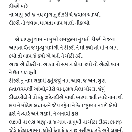
દીકરી મારે"
ના બાપુ કઈ જ નય ભુલાતું.દીકરી યે જવાબ આપ્યો.
દીકરી નો જવાબ માળતા બાપ ચાલી નીકળ્યો.
એ ઘર હતું ગામ ના મુખી રામજીભા નું.પત્ની દીકરી ને જન્મ
આપતા વેંત જ મુત્યુ પામેલી ને દીકરી ને માં કયો તો માં ને બાપ
કયો તો બાપ.જે કયો એ બની ને મોટી કરી.
આજ એ દીકરી ના આણા નો સમાન લેવા જવો તો એટલે બાપ
ને ઉતાવળ હતી.
દીકરી નું નામ લક્ષમી હતું.જેવું નામ આવા જ અના ગુણ
હતા.ઘવવર્ણી આંખો,ગોરો વાન,કાળાયેલા મોરલા જેવું
ડીલ.બોલે ને તો કંકુ ઝરે.નદીએ પાણી ભરવા જતી ત્યારે નાના થી
લય ને મોટેરા બધા અને જોય રહેતા ને કેતા "કુદરત નવરો બેઠો
હસે ને ત્યારે અને લક્ષમી ને બનાવી હશે.
લક્ષમી ના લગ્ન બાજુ ના જ ગામ ના મુખી ના મોટા દીકરા કાનજી
જોડે કરેલા.ગામના લોકો કેતા કે કાનજી નસીબદાર કે અને લક્ષમી