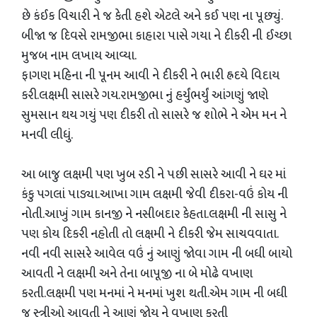
છે કંઈક વિચારી ને જ કેતી હશે એટલે અને કઈ પણ ના પૂછ્યું.
બીજા જ દિવસે રામજીભા કાહારા પાસે ગયા ને દીકરી ની ઈચ્છા
મુજબ નામ લખાય આવ્યા.
ફાગણ મહિના ની પૂનમ આવી ને દીકરી ને ભારી હ્રદયે વિદાય
કરી.લક્ષમી સાસરે ગય.રામજીભા નું હર્યુંભર્યું આંગણું જાણે
સુમસાન થય ગયું પણ દીકરી તો સાસરે જ શોભે ને એમ મન ને
મનવી લીધું.
આ બાજુ લક્ષમી પણ ખુબ રડી ને પછી સાસરે આવી ને ઘર માં
કંકુ પગલાં પાડ્યા.આખા ગામ લક્ષમી જેવી દીકરા-વઉં કોય ની
નોતી.આખું ગામ કાનજી ને નસીબદાર કેહતા.લક્ષમી ની સાસુ ને
પણ કોય દિકરી નહોતી તો લક્ષમી ને દીકરી જેમ સાચવવાતા.
નવી નવી સાસરે આવેલ વઉં નું આણું જોવા ગામ ની બધી બાયો
આવતી ને લક્ષમી અને તેના બાપૂજી ના બે મોઢે વખાણ
કરતી.લક્ષમી પણ મનમાં ને મનમાં ખુશ થતી.એમ ગામ ની બધી
જ સ્ત્રીઓ આવતી ને આણું જોય ને વખાણ કરતી