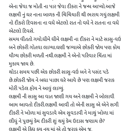
એના જેવા જ મોતી ના પાર જેવા દીકરા ને જન્મ આપ્યો.આજે
લક્ષમી નું ઘર નાના બાળક ની ચિચિયારી થી ભરાય ગયું.લક્ષમી
નો દીકરો દિવસના ના વધે એટલો રાત નો વધે ને રાતના ના વધે
એટલો દિવસે.
સમય વીતતો ગયો.ધીમે ધીમે લક્ષમી ના દીકરા ને માટે સાસુ-વઉં
બને છોકરી ગોતવા લાગ્યા.ઘણી જગ્યાએ છોકરી જોય પણ કોય
યૌગ્ય છોકરી મળતી નથી.લક્ષમી ને એનો પરિવાર ચિંતા માં
મુકાય જાય છે.
થોડા સમય પછી એક છોકરી સાસુ-વઉં બને ને પસંદ પડે
છે.છોકરી જોય ને બધા પાછા ઘરે આવે છે પણ લક્ષમી જરાક
મોરી પડેલ હોય ને આવું લાગ્યું.
લક્ષમી ની સાસુ આ વાત જાણી ગય અને લક્ષમી ને બોલાવી
આમ આવતો દીકરી.લક્ષમી આવી તો એની સાસુ એ એને સગી
દીકરી ને ખોળા માં સુવડાવે એમ સુવડાવી ને માથું ખોળા માં
લીધું ને પૂછયું કેમ દીકરી શું થયું કેમ ઉદાસ જણાય છે?
લક્ષમી એ કિધુ કય નય માં એ તો જરાક એમ જ.