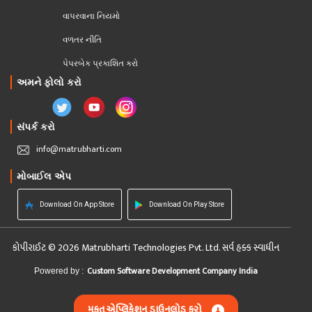
વાપરવાના નિયમો 
વળતર નીતિ
પેપરબેક પ્રકાશિત કરો
અમને ફોલો કરો
સંપર્ક કરો
info@matrubharti.com
મોબાઈલ એપ
Download On App Store
Download On Play Store
કોપીરાઈટ © 2026 Matrubharti Technologies Pvt. Ltd. સર્વ હક્ક સ્વાધીન
Custom Software Development Company India
Powered by :
મફત એપ્લિકેશન ડાઉનલોડ કરો