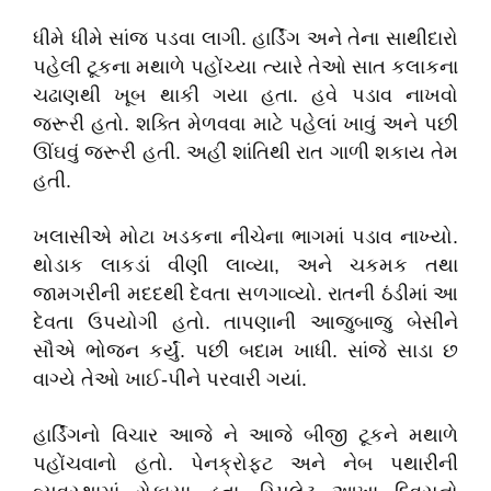
ધીમે ધીમે સાંજ પડવા લાગી. હાર્ડિંગ અને તેના સાથીદારો
પહેલી ટૂકના મથાળે પહોંચ્યા ત્યારે તેઓ સાત કલાકના
ચઢાણથી ખૂબ થાકી ગયા હતા. હવે પડાવ નાખવો
જરૂરી હતો. શક્તિ મેળવવા માટે પહેલાં ખાવું અને પછી
ઊંઘવું જરૂરી હતી. અહીં શાંતિથી રાત ગાળી શકાય તેમ
હતી.
ખલાસીએ મોટા ખડકના નીચેના ભાગમાં પડાવ નાખ્યો.
થોડાક લાકડાં વીણી લાવ્યા
,
અને ચકમક તથા
જામગરીની મદદથી દેવતા સળગાવ્યો. રાતની ઠંડીમાં આ
દેવતા ઉપયોગી હતો. તાપણાની આજુબાજુ બેસીને
સૌએ ભોજન કર્યું. પછી બદામ ખાધી. સાંજે સાડા છ
વાગ્યે તેઓ ખાઈ-પીને પરવારી ગયાં.
હાર્ડિંગનો વિચાર આજે ને આજે બીજી ટૂકને મથાળે
પહોંચવાનો હતો. પેનક્રોફટ અને નેબ પથારીની