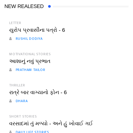
NEW REALESED
LETTER
યુરોપ પ્રવાસીના પત્રો - 6
RUSHIL DODIYA
MOTIVATIONAL STORIES
આશાનું નવું પ્રભાત
PRATHAM TAILOR
THRILLER
રાત્રે બાર વાગ્યાનો ફોન - 6
DHARA
SHORT STORIES
વરસાદમાં તું મળ્યો - અને હું ખોવાઈ ગઈ
DAILY LIFE STORIES