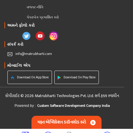
વળતર નીતિ
પેપરબેક પ્રકાશિત કરો
અમને ફોલો કરો
સંપર્ક કરો
info@matrubharti.com
મોબાઈલ એપ
Download On App Store
Download On Play Store
કોપીરાઈટ © 2026 Matrubharti Technologies Pvt. Ltd. સર્વ હક્ક સ્વાધીન
Custom Software Development Company India
Powered by :
મફત એપ્લિકેશન ડાઉનલોડ કરો