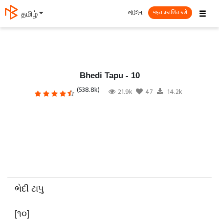
☰
લૉગિન
தமிழ்
મફત પ્રકાશિત કરો
Bhedi Tapu - 10
(538.8k)
21.9k
47
14.2k
ભેદી ટાપુ
[
૧૦]