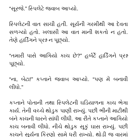
“
સૂરજે.
”
સ્પિલેટે જવાબ આપ્યો.
સ્પિલેટની વાત સાચી હતી. સૂર્યની ગરમીથી આ દેવતા
સળગ્યો હતો. ખલાસી આ વાત માની શકતો ન હતો.
તેણે હાર્ડિંગને પ્રશ્ન ન પૂછ્યો.
“
તમારી પાસે આગિયો કાચ છે
?”
હર્બર્ટે હાર્ડિંગને પ્રશ્ન
પૂછ્યો.
“
ના
,
બેટા!
”
કપ્તાને જવાબ આપ્યો.
“
પણ મેં બનાવી
લીધો.
”
કપ્તાને પોતાની તથા સ્પિલેટની ઘડિયાળના કાચ ભેગા
કાર્ય. તેની વચ્ચે થોડુક પાણી રાખ્યું. પછી ભીની માટીથી
બંને કાચની ધારને સાંધી લીધી. આ રીતે કપ્તાને આગિયો
કાચ બનાવી લીધો. નીચે થોડુક સૂકું ઘાસ રાખ્યું. પછી
કાચને સૂર્યના કિરણો સામે ધરી રાખ્યો. થોડી જ વારમાં