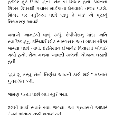
હજાર ફૂટ ઊંચો હતો. તેને બે શિખર હતાં. પર્વતના
શિખર ઉપરથી પચાસ માઈલના ઘેરાવામાં નજર પડશે.
શિખર પર પહોંચ્યા પછી
‘
ટાપુ કે ખંડ
’
એ પ્રશ્નનું
નિરાકરણ આવશે.
બધાએ આનંદથી વાળું કર્યું. કેપીબેરાનું માંસ અતિ
સ્વાદિષ્ટ હતું. દરિયાઈ છોડ સારગસમ અને બદામ સૌએ
જમ્યા પછી ખાધાં. દરમિયાન ઈજનેર વિચારમાં ખોવાઈ
ગયો હતો. તેના મનમાં આવતી કાલની યોજના ઘડાતી
હતી.
“
હવે શું કરવું
,
તેનો નિર્ણય આવતી કાલે થશે.
”
કપ્તાને
પુનરુક્તિ કરી.
જમણ પત્યા પછી બધા સૂઈ ગયા.
૨૯મી માર્ચે સવારે બધા જગ્યા. આ પ્રવાસને આધારે
તેમનું ભવિષ્ય નક્કી થવાનું હતું.