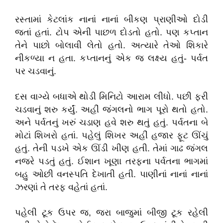
રસ્તામાં કેટલાંક નાનાં નાનાં બીકણ પ્રાણીઓ દોડી
જતાં હતાં. ટોપ એની પાછળ દોડતો હતો. પણ કપ્તાન
તેને પાછો બોલાવી લેતો હતો. અત્યારે તેઓ શિકારે
નીકળ્યા ન હતા. કપ્તાનનું એક જ લક્ષ્ય હતું- પર્વત
પર ચડવાનું.
દસ વાગ્યે બધાએ થોડી મિનિટો આરામ લીધો. પછી ફરી
ચડવાનું શરુ કર્યું. અહીં જંગલનો ભાગ પૂરો થતો હતો.
અને પર્વતનું ખરું ચડાણ હવે શરુ થતું હતું. પર્વતના બે
મોટાં શિખરો હતાં. પહેલું શિખર અહીં હજાર ફૂટ ઊંચું
હતું. તેની પડખે એક ઊંડી ખીણ હતી. તેમાં ગાઢ જંગલ
નજરે પડતું હતું. ઈશાન ખૂણા તરફના પર્વતના ભાગમાં
બહુ ઓછી વનસ્પતિ દેખાતી હતી. પાણીનાં નાનાં નાનાં
ઝરણાં તે તરફ વહેતાં હતાં.
પહેલી ટૂક ઉપર જ
,
જરા બાજુમાં બીજી ટૂક રહેલી