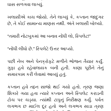
ઘાસ સળગવા લાગ્યું.
ખલાસીએ કાચ જોયો. તેને લાગ્યું કે
,
કપ્તાન જાદુગર
છે
,
તે કોઈ સામાન્ય માણસ નથી. અંતે ખલાસી બોલ્યો.
“
તમારી નોટબુકમાં આ બનાવ નોંધી લો
,
સ્પિલેટ!
”
“
નોંધી લીધો છે.
”
સ્પિલેટે ઉત્તર આપ્યો.
પછી નેબ અને પેનક્રોફટે મળીને ભોજન તૈયાર કર્યું.
ગુફા હવે રહેવાલાયક બની હતી. કાણા પૂરીને તેનું
સમારકામ કરી લેવામાં આવ્યું હતું.
કપ્તાન હવે તદ્દન સાજો થઈ ગયો હતો. ત્રણ જણા
શિકારે ગયા હતા ત્યારે કપ્તાન અને સ્પિલેટ કરાડની
ટોચ પર ચડ્યા. ત્યાંથી ટાપુનું નિરીક્ષણ કર્યું. પર્વત
લગભગ છ માઈલ દૂર હતો અને લગભગ સાડા ત્રણ