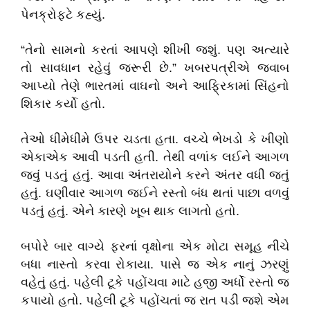
પેનક્રોફટે કહ્યું.
“
તેનો સામનો કરતાં આપણે શીખી જશું. પણ અત્યારે
તો સાવધાન રહેવું જરૂરી છે.
”
ખબરપત્રીએ જવાબ
આપ્યો તેણે ભારતમાં વાઘનો અને આફ્રિકામાં સિંહનો
શિકાર કર્યો હતો.
તેઓ ધીમેધીમે ઉપર ચડતા હતા. વચ્ચે ભેખડો કે ખીણો
એકાએક આવી પડતી હતી. તેથી વળાંક લઈને આગળ
જવું પડતું હતું. આવા અંતરાયોને કરને અંતર વધી જતું
હતું. ઘણીવાર આગળ જઈને રસ્તો બંધ થતાં પાછા વળવું
પડતું હતું. એને કારણે ખૂબ થાક લાગતો હતો.
બપોરે બાર વાગ્યે ફરનાં વૃક્ષોના એક મોટા સમૂહ નીચે
બધા નાસ્તો કરવા રોકાયા. પાસે જ એક નાનું ઝરણું
વહેતું હતું. પહેલી ટૂકે પહોંચવા માટે હજી અર્ધો રસ્તો જ
કપાયો હતો. પહેલી ટૂકે પહોંચતાં જ રાત પડી જશે એમ