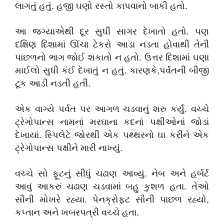
લાગતું હતું. હજી ઘણો રસ્તો કાપવાનો બાકી હતો.
આ જગ્યાએથી દૂર સુધી સાગર દેખાતો હતો. પણ
દક્ષિણ દિશામાં ઊંચા ટેકરો આડા નડતા હોવાથી તેની
પાછળનો ભાગ જોઈ શકાતો ન હતો. ઉત્તર દિશામાં ઘણા
માઈલો સુધી કંઈ દેખાતું ન હતું. કારણકે
,
પર્વતની બીજી
ટૂક આડી નડતી હતી.
એક વાગ્યે પર્વત પર આગળ ચડવાનું શરુ કર્યું. વચ્ચે
ટ્રેગોપાન્સ નામનાં મરઘાના કદનાં પક્ષીઓનાં જોડાં
દેખાયાં. સ્પિલેટે જોરથી એક પથ્થરનો ઘા કરીને એક
ટ્રેગોપાન્સ પક્ષીને મારી નાખ્યું.
વચ્ચે સો ફૂટનું સીધું ચઢાણ આવ્યું. નેબ અને હર્બર્ટ
આવું આકરું ચઢાણ ચડવામાં બહુ કુશળ હતા. તેઓ
સૌની મોખરે રહ્યા. પેનક્રોફટ સૌની પાછળ રહ્યો
,
કપ્તાન અને ખબરપત્રી વચ્ચે હતા.