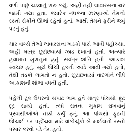
વળી પાછું ચડવાનું શરુ કર્યું. અહીં તહીં લાવારસના થર
જામી ગયા હતા. ક્યારેક ગંધકના ઝરણાઓ તેમનો
રસ્તો રોકીને ઊભાં રહેતાં હતાં. આથી તેમને ફરીને જવું
પડતું હતું.
ચાર વાગ્યે તેઓ લાવારસના ખડકો પાસે આવી પહોંચ્યા.
અહીં માત્ર છૂટાંછવાયાં ઝાડ દેખાતાં હતાં. અત્યારે
હવામાન ખુશનુમા હતું. સર્વત્ર શાંતિ હતી. આકાશ
સ્વચ્છ હતું. સૂર્ય ઊંચી ટૂકની આડે આવી ગયો હતો
,
તેથી તડકો લાગતો ન હતો. છૂટાછવાયાં વાદળાંને લીધે
આકાશની શોભા વધતી હતી.
પહેલી ટૂક ઉપરનો સપાટ ભાગ હવે માત્ર પાંચસો ફૂટ
દૂર રહ્યો હતો. ત્યાં રાતના મુકામ રાખવાનું
પ્રવાસીઓએ નક્કી કર્યું હતું. આ પાંચસો ફૂટની
ઊંચાઈ પર પહોંચવા માટે વાંકોચૂંકો બે માઈલનો રસ્તો
પસાર કરવો પડે તેમ હતો.