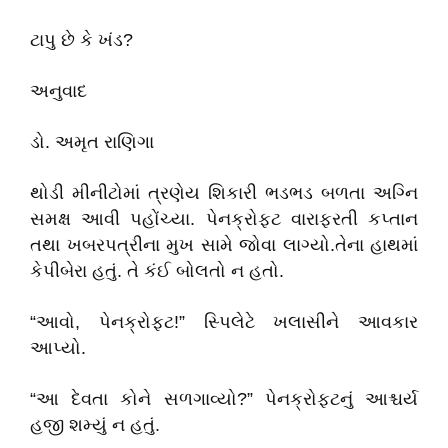
ટાપુ છે કે ખંડ
?
અનુવાદ
ડો. અમૃત રાણિગા
થોડી મીનીટોમાં ત્રણેય શિકારી ભડભડ બળતા અગ્નિ
સમક્ષ આવી પહોંચ્યા. પેનક્રોફટ વારાફરતી કપ્તાન
તથા ખબરપત્રીના મુખ સામે જોવા લાગ્યો.તેના હાથમાં
કેપીબેરા હતું. તે કંઈ બોલતો ન હતો.
“
આવો
,
પેનક્રોફટ!
”
સ્પિલેટે ખલાસીને આવકાર
આપ્યો.
“
આ દેવતા કોને સળગાવ્યો
?”
પેનક્રોફટનું આશ્ચર્ય
હજી શમ્યું ન હતું.