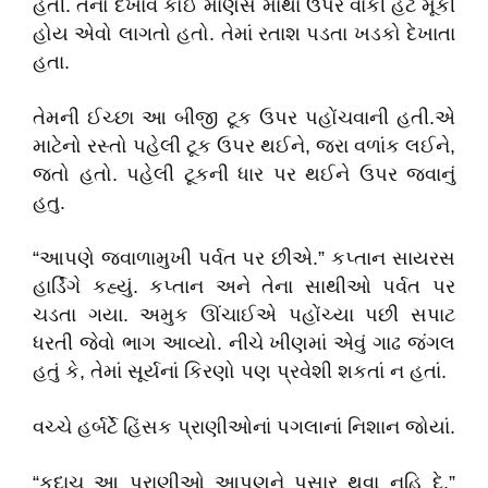
હતી. તેનો દેખાવ કોઈ માણસે માથા ઉપર વાંકી હેટ મૂકી
હોય એવો લાગતો હતો. તેમાં રતાશ પડતા ખડકો દેખાતા
હતા.
તેમની ઈચ્છા આ બીજી ટૂક ઉપર પહોંચવાની હતી.એ
માટેનો રસ્તો પહેલી ટૂક ઉપર થઈને
,
જરા વળાંક લઈને
,
જતો હતો. પહેલી ટૂકની ધાર પર થઈને ઉપર જવાનું
હતુ.
“
આપણે જ્વાળામુખી પર્વત પર છીએ.
”
કપ્તાન સાયરસ
હાર્ડિંગે કહ્યું. કપ્તાન અને તેના સાથીઓ પર્વત પર
ચડતા ગયા. અમુક ઊંચાઈએ પહોંચ્યા પછી સપાટ
ધરતી જેવો ભાગ આવ્યો. નીચે ખીણમાં એવું ગાઢ જંગલ
હતું કે
,
તેમાં સૂર્યનાં કિરણો પણ પ્રવેશી શકતાં ન હતાં.
વચ્ચે હર્બર્ટે હિંસક પ્રાણીઓનાં પગલાનાં નિશાન જોયાં.
“
કદાચ આ પ્રાણીઓ આપણને પસાર થવા નહિ દે.
”