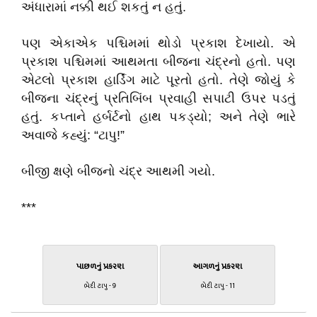
અંધારામાં નક્કી થઈ શકતું ન હતું.
પણ એકાએક પશ્ચિમમાં થોડો પ્રકાશ દેખાયો. એ
પ્રકાશ પશ્ચિમમાં આથમતા બીજના ચંદ્રનો હતો. પણ
એટલો પ્રકાશ હાર્ડિંગ માટે પૂરતો હતો. તેણે જોયું કે
બીજના ચંદ્રનું પ્રતિબિંબ પ્રવાહી સપાટી ઉપર પડતું
હતું. કપ્તાને હર્બર્ટનો હાથ પકડ્યો
;
અને તેણે ભારે
અવાજે કહ્યું:
“
ટાપુ!
”
બીજી ક્ષણે બીજનો ચંદ્ર આથમી ગયો.
***
પાછળનું પ્રકરણ
આગળનું પ્રકરણ
ભેદી ટાપુ - 9
ભેદી ટાપુ - 11