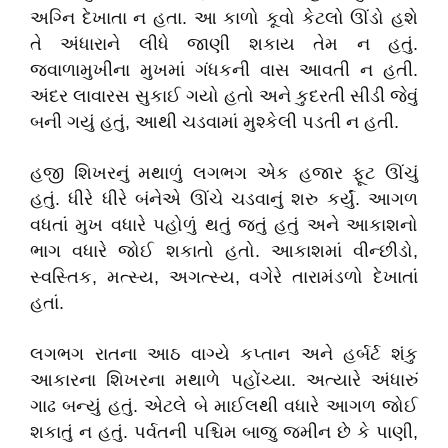
અગ્નિ દેખાતા ન હતા. આ કાળો કૂવો કેટલો ઊંડો હશે
તે અંધારાને લીધે જાણી શકાય તેમ ન હતું.
જ્વાળામુખીના મુખમાં ગંધકની વાસ આવતી ન હતી.
અંદર લાવારસ સુકાઈ ગયો હતો અને કુદરતી સીડી જેવું
બની ગયું હતું
,
આથી ચડવામાં મુશ્કેલી પડતી ન હતી.
હજી શિખરનું મથાળું લગભગ એક હજાર ફૂટ ઊંચું
હતું. ધીરે ધીરે બંનેએ ઊંચે ચડવાનું શરુ કર્યું. આગળ
વધતાં મુખ વધારે પહોળું થતું જતું હતું અને આકાશનો
ભાગ વધારે જોઈ શકાતો હતો. આકાશમાં વીન્છીડો
,
સ્વસ્તિક
,
મત્સ્ય
,
અગત્સ્ય
,
વગેરે તારામંડળો દેખાતાં
હતાં.
લગભગ રાતના આઠ વાગ્યે કપ્તાન અને હર્બર્ટ શંકુ
આકારના શિખરના મથાળે પહોંચ્યા. અત્યારે અંધારું
ગાઢ બન્યું હતું. એટલે બે માઈલથી વધારે આગળ જોઈ
શકાતું ન હતું. પર્વતની પશ્ચિમ બાજુ જમીન છે કે પાણી
,