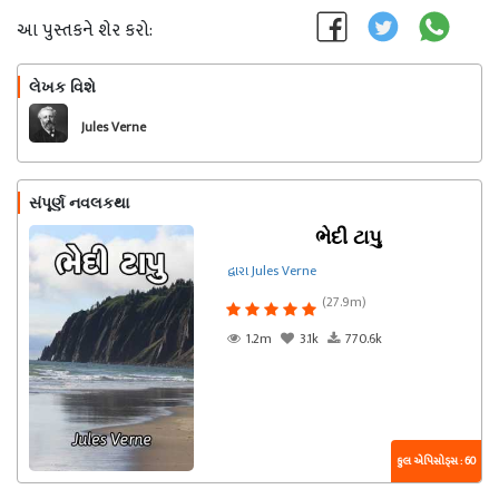
આ પુસ્તકને શેર કરો:
લેખક વિશે
અનુસરો
Jules Verne
સંપૂર્ણ નવલકથા
ભેદી ટાપુ
દ્વારા Jules Verne
(27.9m)
1.2m
3.1k
770.6k
કુલ એપિસોડ્સ : 60