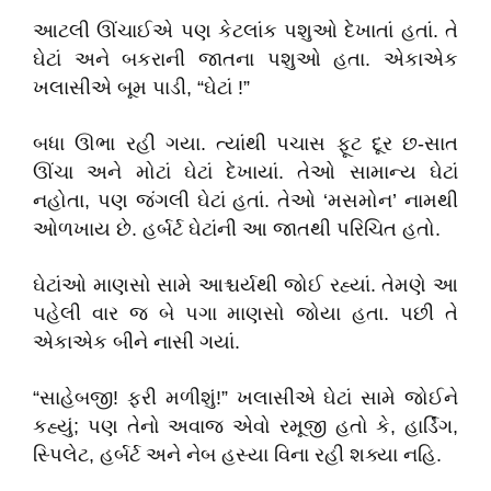
આટલી ઊંચાઈએ પણ કેટલાંક પશુઓ દેખાતાં હતાં. તે
ઘેટાં અને બકરાની જાતના પશુઓ હતા. એકાએક
ખલાસીએ બૂમ પાડી
, “
ઘેટાં !
”
બધા ઊભા રહી ગયા. ત્યાંથી પચાસ ફૂટ દૂર છ-સાત
ઊંચા અને મોટાં ઘેટાં દેખાયાં. તેઓ સામાન્ય ઘેટાં
નહોતા
,
પણ જંગલી ઘેટાં હતાં. તેઓ
‘
મસમોન
’
નામથી
ઓળખાય છે. હર્બર્ટ ઘેટાંની આ જાતથી પરિચિત હતો.
ઘેટાંઓ માણસો સામે આશ્ચર્યથી જોઈ રહ્યાં. તેમણે આ
પહેલી વાર જ બે પગા માણસો જોયા હતા. પછી તે
એકાએક બીને નાસી ગયાં
.
“
સાહેબજી! ફરી મળીશું!
”
ખલાસીએ ઘેટાં સામે જોઈને
કહ્યું
;
પણ તેનો અવાજ એવો રમૂજી હતો કે
,
હાર્ડિંગ
,
સ્પિલેટ
,
હર્બર્ટ અને નેબ હસ્યા વિના રહી શક્યા નહિ.