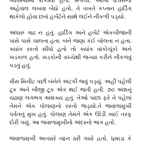
વ્યવસ્થામાં રોકાયા હતા. સ્પિલેટ આખા દિવસનો
અહેવાલ લખવા બેઠો હતો
,
તે વખતે કપ્તાન હાર્ડિંગ
થાકેલો હોવા છતાં હર્બર્ટને સાથે લઈને નીકળી પડ્યો.
અંધારું ગાઢ ન હતું. હાર્ડિંગ અને હર્બર્ટ એકબીજાની
પાસે પાસે ચાલતા હતા. બંને જણા કંઈ બોલતા ન હતા.
ક્યાંક રસ્તો સીધો હતો તો ક્યાંક વાંકોચૂંકો અને
ખડકાળ હતો. ખડકોની વચ્ચેથી જગ્યા કરીને નીકળવું
પડતું હતું.
વીસ મિનીટ પછી બંનેને અટકી જવું પડ્યું. અહીં પહેલી
ટૂક અને બીજી ટૂક એક થઈ જતી હતી. ૭૦ અંશનું
ચઢાણ લગભગ અશક્ય હતું. તેઓ પાછા ફરે તે પહેલાં
તેમને એક પોલાણનો રસ્તો જડ્યો.તે જ્વાળામુખી
પર્વતનું મુખ હતું. પોલાણ તેમને એક ઊંડી ખાઈ તરફ
દોરી ગયું. આ જ્વાળામુખીનો અંદરનો ભાગ હતો.
જ્વાળામુખી અત્યારે તદ્દન ઠરી ગયો હતો. ધુમાડા કે