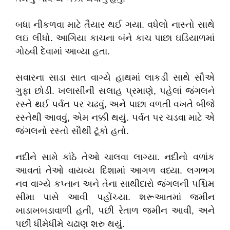
બધા નીકળવા માટે તૈયાર થઈ ગયા. વધેલો નાસ્તો સાથે
લઇ લીધો. આગિયા કાચના બંને કાચ પાછા ઘડિયાળમાં
ગોઠવી દેવામાં આવ્યા હતા.
સવારના સાડા સાત વાગ્યે હાથમાં લાકડી સાથે સૌએ
ગુફા છોડી. ખલાસીની સલાહ પ્રમાણે
,
પહેલાં જંગલને
રસ્તે થઈ પર્વત પર ચઢવું
,
અને પાછા વળતી વખતે બીજે
રસ્તેથી આવવું
,
એમ નક્કી થયું. પર્વત પર ચડવા માટે એ
જંગલનો રસ્તો સૌથી ટૂંકો હતો.
નદીને સામે કાંઠે તેઓ ચાલવા લાગ્યા. નદીનો વળાંક
આવતાં તેઓ વાયવ્ય દિશામાં આગળ વધ્યા. લગભગ
નવ વાગ્યે કપ્તાન અને તેના સાથીદારો જંગલની પશ્ચિમ
સીમા પાસે આવી પહોંચ્યા. શરૂઆતમાં જમીન
ખાડાખબડાવાળી હતી
,
પછી રેતાળ જમીન આવી
,
અને
પછી ધીમેધીમે ચઢાણ શરુ થયું.