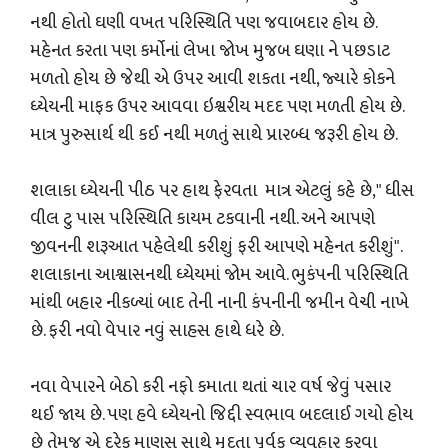
નથી હોતો ઘણી વખત પરિસ્થિતિ પણ જવાબદાર હોય છે.
મહેનત કરતા પણ કર્મોનાં લેખા જોખ મુજબ ઘણા ને પછડાટ
મળતો હોય છે જેથી એ ઉપર આવી શકતા નથી, જ્યારે કોકને
ધ્યેયની માફક ઉપર આવવા ઇશ્વરીય મદદ પણ મળતી હોય છે.
માત્ર પુરુસાર્થ થી કઈ નથી મળતું સાથે પ્રારબ્ધ જરૂરી હોય છે.
શલાકા ધ્યેયની પીઠ પર હાથ ફેરવતા માત્ર એટલું કહે છે," ધીસ
વીલ ટુ પાસ પરિસ્થિતિ કાયમ ટકવાની નથી. અને આપણે
જીવનની શરૂઆત પહેલેથી કરીશું ફરી આપણે મહેનત કરીશું".
શલાકાના આશ્વાસનથી ધ્યેયમાં જોમ આવે. ભુકંપની પરિસ્થિતિ
માંથી બહાર નીકળ્યાં બાદ તેની નાની કંપનીની જમીન વેચી નાખે
છે. ફરી નવો વેપાર નવું સાહસ હાથે ધરે છે.
નવા વેપારને બેઠો કરી નફો કમાતા થતાં ચાર વર્ષ જેવું પસાર
થઈ જાય છે. પણ હવે ધ્યેયનો જિદ્દી સ્વભાવ બદલાઈ ગયો હોય
છે તેમજ એ દરેક માણસ સાથે મૃદુતા પૂર્વક વ્યવહાર કરવા