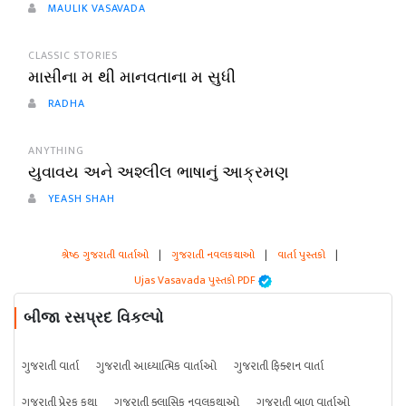
MAULIK VASAVADA
CLASSIC STORIES
માસીના મ થી માનવતાના મ સુધી
RADHA
ANYTHING
યુવાવય અને અશ્લીલ ભાષાનું આક્રમણ
YEASH SHAH
શ્રેષ્ઠ ગુજરાતી વાર્તાઓ
|
ગુજરાતી નવલકથાઓ
|
વાર્તા પુસ્તકો
|
Ujas Vasavada પુસ્તકો PDF
બીજા રસપ્રદ વિકલ્પો
ગુજરાતી વાર્તા
ગુજરાતી આધ્યાત્મિક વાર્તાઓ
ગુજરાતી ફિક્શન વાર્તા
ગુજરાતી પ્રેરક કથા
ગુજરાતી ક્લાસિક નવલકથાઓ
ગુજરાતી બાળ વાર્તાઓ