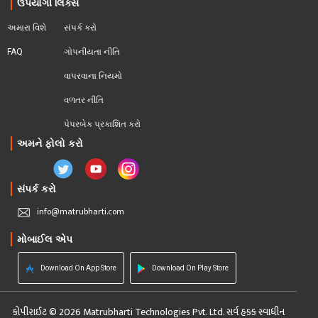
ઉપયોગી લિંક્સ
અમારા વિશે
સંપર્ક કરો
FAQ
ગોપનીયતા નીતિ
વાપરવાના નિયમો 
વળતર નીતિ
પેપરબેક પ્રકાશિત કરો
અમને ફોલો કરો
સંપર્ક કરો
info@matrubharti.com
મોબાઈલ એપ
Download On App Store
Download On Play Store
કોપીરાઈટ © 2026 Matrubharti Technologies Pvt. Ltd. સર્વ હક્ક સ્વાધીન