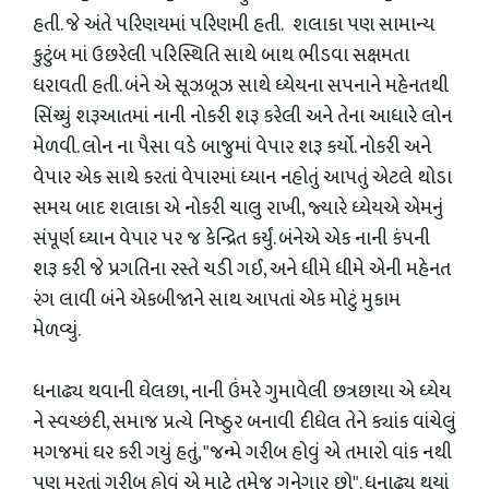
હતી. જે અંતે પરિણયમાં પરિણમી હતી. શલાકા પણ સામાન્ય
કુટુંબ માં ઉછરેલી પરિસ્થિતિ સાથે બાથ ભીડવા સક્ષમતા
ધરાવતી હતી. બંને એ સૂઝબૂઝ સાથે ધ્યેયના સપનાને મહેનતથી
સિંચ્યું શરૂઆતમાં નાની નોકરી શરૂ કરેલી અને તેના આધારે લોન
મેળવી. લોન ના પૈસા વડે બાજુમાં વેપાર શરૂ કર્યો. નોકરી અને
વેપાર એક સાથે કરતાં વેપારમાં ધ્યાન નહોતું આપતું એટલે થોડા
સમય બાદ શલાકા એ નોકરી ચાલુ રાખી, જ્યારે ધ્યેયએ એમનું
સંપૂર્ણ ધ્યાન વેપાર પર જ કેન્દ્રિત કર્યું. બંનેએ એક નાની કંપની
શરૂ કરી જે પ્રગતિના રસ્તે ચડી ગઈ, અને ધીમે ધીમે એની મહેનત
રંગ લાવી બંને એકબીજાને સાથ આપતાં એક મોટું મુકામ
મેળવ્યું.
ધનાઢ્ય થવાની ઘેલછા, નાની ઉંમરે ગુમાવેલી છત્રછાયા એ ધ્યેય
ને સ્વચ્છંદી, સમાજ પ્રત્યે નિષ્ઠુર બનાવી દીધેલ તેને ક્યાંક વાંચેલું
મગજમાં ઘર કરી ગયું હતું, "જન્મે ગરીબ હોવું એ તમારો વાંક નથી
પણ મરતાં ગરીબ હોવું એ માટે તમેજ ગુનેગાર છો". ધનાઢ્ય થયાં