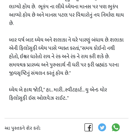
લાગ્યો હોય છે. ભૂકંપ ના લીધે ધ્યેયના માનસ પર પણ ભુકંપ
આવ્યો હોય છે અને માનસ પટલ પર વિચારોનું નવ નિર્માણ થાય
છે.
બાર વર્ષ બાદ ધ્યેય અને શલાકા ને ઘરે પારણું બંધાય છે. શલાકા
એની ફિલોસુફી ધ્યેય પાસે વ્યક્ત કરતાં,"સમય કોઈનો નથી
હોતો, ઈશ્વર ધારેતો રાય ને રંક અને રંક ને રાય કરી શકે છે.
સમયચક્ર પ્રારબ્ધ અને પુરુસાર્થ ની ધરી પર ફરી બ્રહ્માંડ પરના
જીવસૃષ્ટિનું સંચલન કરતું હોય છે."
ધ્યેય બે હાથ જોડી," હા... મારી...સ્વીટહાર્ટ... યુ એન્ડ યોર
ફિલોસુફી ઇસ ઓલવેઝ રાઈટ.."
આ પુસ્તકને શેર કરો: