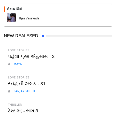
લેખક વિશે
અનુસરો
Ujas Vasavada
NEW REALESED
LOVE STORIES
પહેલો પ્રેમ એહસાસ - 3
MAYA
LOVE STORIES
સ્નેહ ની ઝલક - 31
SANJAY SHETH
THRILLER
ટેરર ૨૬ - ભાગ 3