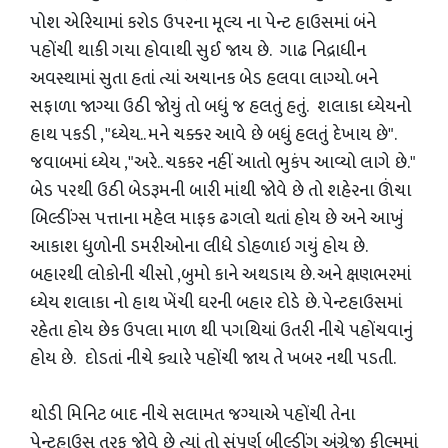
પોશ એરિયામાં કરોડ ઉપરના મૂલ્ય ના પેન્ટ હાઉસમાં બંને
પહોંચી થાકી ગયા હોવાથી સુઈ જાય છે. ગાઢ નિદ્રાધીન
અવસ્થામાં સુતા હતાં ત્યાં અચાનક બેડ હલવા લાગ્યો. બને
સફાળા જાગ્યા ઉઠી જોયું તો બધું જ હલતું હતું. શલાકા ધ્યેયનો
હાથ પકડી , "ધ્યેય.. મને ચક્કર આવે છે બધું હલતું દેખાય છે".
જવાબમાં ધ્યેય ,"અરે.. ચકકર નહીં આતો ભુકંપ આવ્યો લાગે છે."
બેડ પરથી ઉઠી બેડરૂમની બારી માંથી જોવે છે તો શહેરના ઊંચા
બિલ્ડીંગ્સ પત્તાના મહેલ માફક ઢગલો થતાં હોય છે અને આખું
આકાશ ધુળોની ડમરીઓના લીધે ડોહળાઇ ગયું હોય છે.
બહારથી લોકોની ચીસો ,બુમો કાને અથડાય છે. અને ક્ષણભરમાં
ધ્યેય શલાકા નો હાથ ખેંચી ઘરની બહાર દોડે છે. પેન્ટહાઉસમાં
રહેતા હોય છેક ઉપલા માળ થી પગથિયાં ઉતરી નીચે પહોંચવાનું
હોય છે. દોડતાં નીચે ક્યારે પહોંચી જાય તે ખબર નથી પડતી.
થોડી મિનિટ બાદ નીચે સલામત જગ્યાએ પહોંચી તેના
પેન્ટહાઉસ તરફ જોવે છે ત્યાં તો સંપૂર્ણ બીલ્ડીંગ અંગ્રેજી ફીલ્મમાં