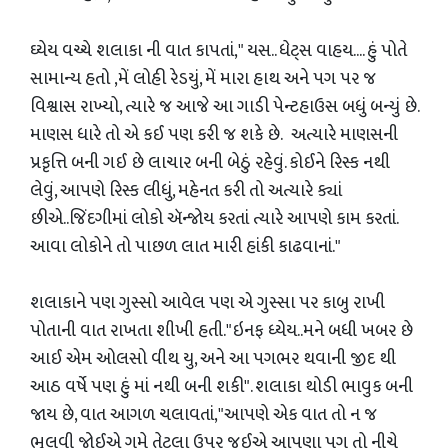
ઘ્યેય વચ્ચે શલાકા ની વાત કાપતાં," યસ.. ધેટ્સ વાહય.... હું પોતે
સામાન્ય હતો ,મેં લોહી રેડયું, મેં મારા હાથ અને પગ પર જ
વિશ્વાસ રાખ્યો, ત્યારે જ આજે આ ગાડી પેન્ટહાઉસ બધું બન્યું છે.
માણસ ધારે તો એ કઈ પણ કરી જ શકે છે. અત્યારે માણસની
પ્રકૃત્તિ બની ગઈ છે લાચાર બની બેઠું રહેવું. કોઈને રિસ્ક નથી
લેવું, આપણે રિસ્ક લીધું, મહેનત કરી તો અત્યારે ક્યાં
છીએ..જિંદગીમાં લોકો ઍન્જોય કરતાં ત્યારે આપણે કામ કરતાં.
આવા લોકોને તો પાછળ લાત મારી હાંકી કાઢવાનાં."
શલાકાને પણ ગુસ્સો આવેલ પણ એ ગુસ્સા પર કાબુ રાખી
પોતાની વાત રાખતા શીખી હતી."ઇનફ ધ્યેય..મને બધી ખબર છે
આઈ એમ ઓલસો વીથ યુ, અને આ પગભર થવાની જીદ થી
આઠ વર્ષે પણ હું માં નથી બની શકી". શલાકા થોડી ભાવુક બની
જાય છે, વાત આગળ ચલાવતાં,"આપણે એક વાત તો ન જ
ભૂલવી જોઈએ ગમે તેટલા ઉપર જઈએ આપણા પગ તો નીચે