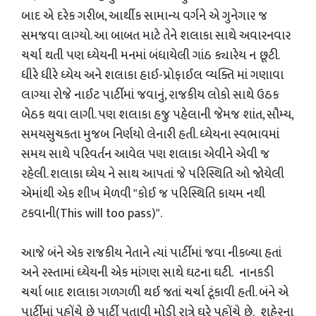
બાદ એ દરેક ગરીબ, આર્થીક સામાન્ય વર્ગને એ ગુનેગાર જ
સમજવા લાગ્યો. આ બાબત માટે તેને શલાકા સાથે અવારનવાર
ચર્ચા થતી પણ ધ્યેયની મનમાં બંધાયેલી ગાંઠ ક્યારેય ન છૂટી.
ધીરે ધીરે ધ્યેય અને શલાકા હાઈ-પ્રોફાઈલ વ્યક્તિ માં ગણાવા
લાગ્યા રોજે નાઈટ પાર્ટીમાં જવાનું, રાજકીય લોકો સાથે ઉઠક
બેઠક થવા લાગી. પણ શલાકા હજુ પહેલાની જેમજ શાંત, સૌમ્ય,
સમયસુચકતા મુજબ નિર્ણયો લેનારી હતી. ધ્યેયના સ્વભાવમાં
સમય સાથે પરિવર્તન આવેલ પણ શલાકા એવીને એવી જ
રહેલી. શલાકા ઘ્યેય ને સાથ આપતાં જે પરિસ્થિતિ ઓ જોયેલી
એમાંથી એક શીખ મેળવી "કોઈ જ પરિસ્થિતિ કાયમ નથી
ટકવાની(This will too pass)".
આજે બંને એક રાજકીય નેતાને ત્યાં પાર્ટીમાં જવા નીકળ્યા હતાં
અને રસ્તામાં ધ્યેયની એક માંગણ સાથે ઘટના ઘટી. નાનકડી
ચર્ચા બાદ શલાકા ગળગળી થઈ જતાં ચર્ચા ટૂંકાવી હતી. બંને એ
પાર્ટીમાં પહોંચે છે પાર્ટી પતાવી મોડી રાત્રે ઘરે પહોંચે છે. શહેરના