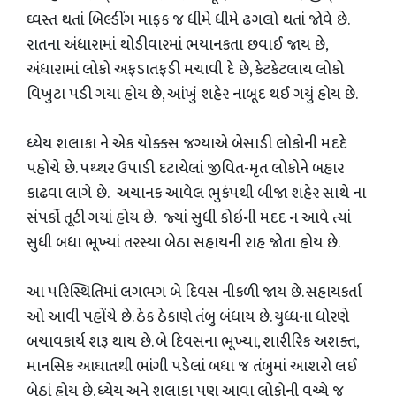
ઘ્વસ્ત થતાં બિલ્ડીંગ માફક જ ધીમે ધીમે ઢગલો થતાં જોવે છે.
રાતના અંધારામાં થોડીવારમાં ભયાનકતા છવાઈ જાય છે,
અંધારામાં લોકો અફડાતફડી મચાવી દે છે, કેટકેટલાય લોકો
વિખુટા પડી ગયા હોય છે, આંખું શહેર નાબૂદ થઈ ગયું હોય છે.
ધ્યેય શલાકા ને એક ચોક્કસ જગ્યાએ બેસાડી લોકોની મદદે
પહોંચે છે. પથ્થર ઉપાડી દટાયેલાં જીવિત-મૃત લોકોને બહાર
કાઢવા લાગે છે. અચાનક આવેલ ભુકંપથી બીજા શહેર સાથે ના
સંપર્કો તૂટી ગયાં હોય છે. જ્યાં સુધી કોઇની મદદ ન આવે ત્યાં
સુધી બધા ભૂખ્યાં તરસ્યા બેઠા સહાયની રાહ જોતા હોય છે.
આ પરિસ્થિતિમાં લગભગ બે દિવસ નીકળી જાય છે. સહાયકર્તા
ઓ આવી પહોંચે છે. ઠેક ઠેકાણે તંબુ બંધાય છે. યુધ્ધના ધોરણે
બચાવકાર્ય શરૂ થાય છે. બે દિવસના ભૂખ્યા, શારીરિક અશક્ત,
માનસિક આઘાતથી ભાંગી પડેલાં બધા જ તંબુમાં આશરો લઈ
બેઠાં હોય છે. ધ્યેય અને શલાકા પણ આવા લોકોની વચ્ચે જ