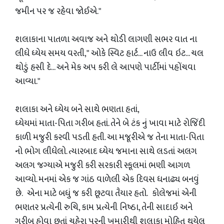
જમીન પર જ રહેવા જોઈએ."
શલાકાના પાતળા અવાજ અને થોડી લાગણી સભર વાત ના
લીધે ધ્યેય સમય વરતી," ઓકે સ્વિટ હાર્ટ... નાઉ લીવ ઇટ... ચલ
થોડું હસી દે... અને મેક અપ કરી લે આપણે પાર્ટીમાં પહોંચવા
આવ્યા."
શલાકા અને ધ્યેય બને સાથે ભણતા હતાં,
ધ્યેયમાં માતા-પિતા ગરીબ હતાં. તેને બે ટંક નું ખાવા માટે રોજિંદી
કાળી મજુરી કરવી પડતી હતી. આ મજૂરીએ જ તેના માતા-પિતા
નો ભોગ લીધેલો. ત્યારબાદ ધ્યેય જમાના સાથે લડતાં અલગ
અલગ જગ્યાએ મજુરી કરી સરકારી સ્કૂલમાં ભણી આગળ
આવ્યો. મનમાં એક જ ગાંઠ વાળેલી એક દિવસ ધનાઢ્ય બનવું
છે. એના માટે બધું જ કરી છૂટવા તૈયાર હતો. કોલેજમાં એની
ભણતર પ્રત્યેની રુચિ, કામ પ્રત્યેની નિષ્ઠા, તેની સાદાઈ અને
ગરીબ હોવા છતાં ચહેરા પરની ખુમારીથી શલાકા મોહિત થયેલ