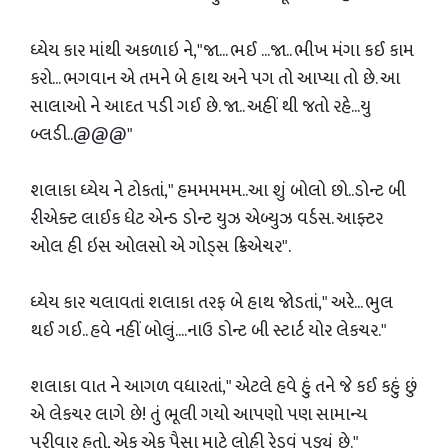
ધ્યેય કાર માંથી અકળાઇ ને,"જા... ભઈ ...જા.. ભીખ મંગા કઈ કામ
કરો... ભગવાન એ તમને બે હાથ અને પગ તો આપ્યા તો છે. આ
સાલાઓ ને આદત પડી ગઈ છે. જા.. અહીં થી જતો રહે...યુ
બ્લડી..@@@"
શલાકા ધ્યેય ને ટોકતાં," હમમમમમ..આ શું બોલો છો..ડોન્ટ બી
રીએક્ટ લાઈક ધેટ એન્ડ ડોન્ટ યુઝ એબ્યુઝ વર્ડસ. આફ્ટર
ઓલ હી ઇસ ઓલસો એ ગોડ્સ ક્રિએચર".
ધ્યેય કાર ચલાવતાં શલાકા તરફ બે હાથ જોડતાં," અરે... ભુલ
થઈ ગઈ.. હવે નહીં બોલું....નાઉ ડોન્ટ બી સ્ટાર્ટ યોર લેકચર."
શલાકા વાત ને આગળ વધારતાં," એટલે હવે હું તને જે કઈ કહું છું
એ લેકચર લાગે છે! તું ભૂલી ગયો આપણો પણ સામાન્ય
પરીવાર હતો, એક એક પૈસા માટે લોહી રેડવું પડ્યું છે."