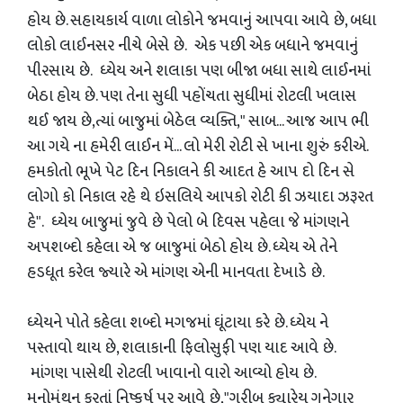
હોય છે. સહાયકાર્ય વાળા લોકોને જમવાનું આપવા આવે છે, બધા
લોકો લાઈનસર નીચે બેસે છે. એક પછી એક બધાને જમવાનું
પીરસાય છે. ધ્યેય અને શલાકા પણ બીજા બધા સાથે લાઈનમાં
બેઠા હોય છે. પણ તેના સુધી પહોંચતા સુધીમાં રોટલી ખલાસ
થઈ જાય છે,ત્યાં બાજુમાં બેઠેલ વ્યક્તિ," સાબ... આજ આપ ભી
આ ગયે ના હમેરી લાઈન મેં... લો મેરી રોટી સે ખાના શુરું કરીએ.
હમકોતો ભૂખે પેટ દિન નિકાલને કી આદત હે આપ દો દિન સે
લોગો કો નિકાલ રહે થે ઇસલિયે આપકો રોટી કી ઝયાદા ઝરૂરત
હે". ધ્યેય બાજુમાં જુવે છે પેલો બે દિવસ પહેલા જે માંગણને
અપશબ્દો કહેલા એ જ બાજુમાં બેઠો હોય છે. ધ્યેય એ તેને
હડધૂત કરેલ જ્યારે એ માંગણ એની માનવતા દેખાડે છે.
ધ્યેયને પોતે કહેલા શબ્દો મગજમાં ઘૂંટાયા કરે છે. ધ્યેય ને
પસ્તાવો થાય છે, શલાકાની ફિલોસુફી પણ યાદ આવે છે.
માંગણ પાસેથી રોટલી ખાવાનો વારો આવ્યો હોય છે.
મનોમંથન કરતાં નિષ્કર્ષ પર આવે છે,"ગરીબ ક્યારેય ગુનેગાર