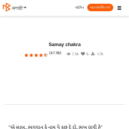
☰
લૉગિન
मराठी
મફત પ્રકાશિત કરો
Samay chakra
(47.9k)
7.5k
6
1.7k
"એ સાબ... ભગવાન કે નામ પે કુછ દે દો.. ભૂખ લગી હે"