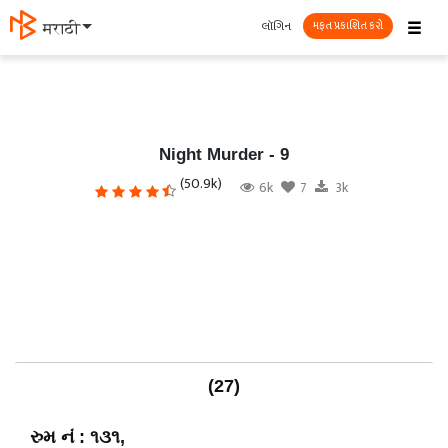
☰
લૉગિન
मराठी
મફત પ્રકાશિત કરો
Night Murder - 9
(50.9k)
6k
7
3k
(27)
રુમ નં : ૧૩૧,