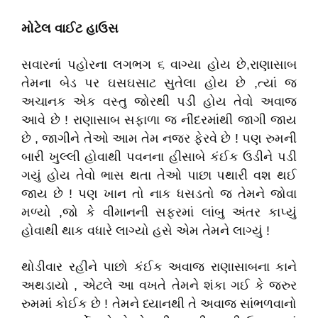
મોટેલ વાઈટ હાઉસ
સવારનાં પહોરના લગભગ ૬ વાગ્યા હોય છે,રાણાસાબ
તેમના બેડ પર ઘસઘસાટ સુતેલા હોય છે ,ત્યાં જ
અચાનક એક વસ્તુ જોરથી પડી હોય તેવો અવાજ
આવે છે ! રાણાસાબ સફાળા જ નીંદરમાંથી જાગી જાય
છે , જાગીને તેઓ આમ તેમ નજર ફેરવે છે ! પણ રુમની
બારી ખુલ્લી હોવાથી પવનના હીસાબે કંઈક ઉડીને પડી
ગયું હોય તેવો ભાસ થતા તેઓ પાછા પથારી વશ થઈ
જાય છે ! પણ ખાન તો નાક ધસડતો જ તેમને જોવા
મળ્યો ,જો કે વીમાનની સફરમાં લાંબુ અંતર કાપ્યું
હોવાથી થાક વધારે લાગ્યો હસે એમ તેમને લાગ્યું !
થોડીવાર રહીને પાછો કંઈક અવાજ રાણાસાબના કાને
અથડાયો , એટલે આ વખતે તેમને શંકા ગઈ કે જરુર
રુમમાં કોઈક છે ! તેમને ધ્યાનથી તે અવાજ સાંભળવાનો