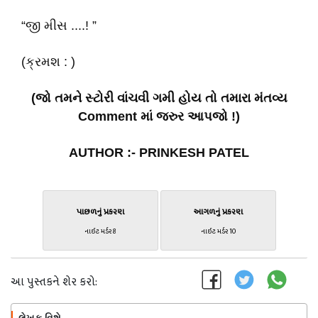
“જી મીસ ....! ”
(ક્રમશ : )
(જો તમને સ્ટોરી વાંચવી ગમી હોય તો તમારા મંતવ્ય
Comment માં જરુર આપજો !)
AUTHOR :- PRINKESH PATEL
પાછળનું પ્રકરણ
આગળનું પ્રકરણ
નાઈટ મર્ડર 8
નાઈટ મર્ડર 10
આ પુસ્તકને શેર કરો: