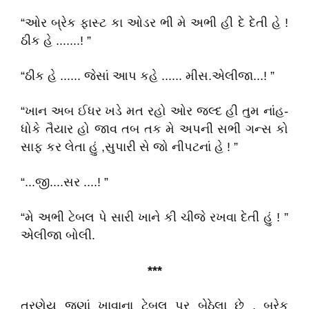
“ઓર બ્રેક ફાસ્ટ કા ઓડર ભી મે અભી હી દે દેતી હે !
ઠીક હે .......! ”
“ઠીક હે ...... જેસાં આપ કહે ...... મીસ.એલીજા...! ”
“ખાન અબ ઈધર ખડે મત રહો ઓર જલ્દ હી તુમ નાંહ-
ધોકે તૈયાર હો જાવ તબ તક મે અપની સભી ગન્સ કો
સાફ કર લેતા હું ,સુપારી સે જો નીપટનાં હે ! ”
“...જી....સર ....! ”
“મે અભી ટેબલ પે સારી ખાને કી ચીજે રખવા દેતી હું ! ”
એલીજા બોલી.
***
ત્રણેય જણાં ખાવાના ટેબલ પર બેઠેલા છે . બ્રેક