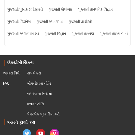
ગુજરાતી પુસ્તક સમીક્ષાઓ
ગુજરાતી રોમાંચક
ગુજરાતી કાલ્પનિક-વિજ્ઞાન
ગુજરાતી બિઝનેસ
ગુજરાતી રમતગમત
ગુજરાતી પ્રાણીઓ
ગુજરાતી જ્યોતિષશાસ્ત્ર
ગુજરાતી વિજ્ઞાન
ગુજરાતી કંઈપણ
ગુજરાતી ક્રાઇમ વાર્તા
ઉપયોગી લિંક્સ
અમારા વિશે
સંપર્ક કરો
FAQ
ગોપનીયતા નીતિ
વાપરવાના નિયમો 
વળતર નીતિ
પેપરબેક પ્રકાશિત કરો
અમને ફોલો કરો