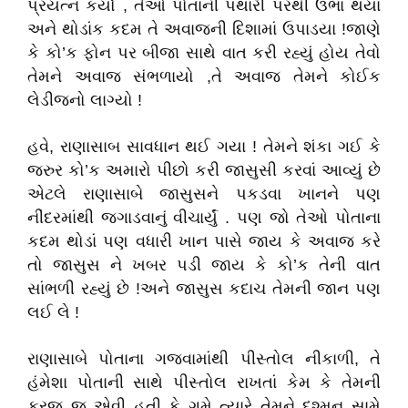
પ્રયત્ન કર્યો , તેઓ પોતાની પથારી પરથી ઉભા થયાં
અને થોડાંક કદમ તે અવાજની દિશામાં ઉપાડયા !જાણે
કે કો’ક ફોન પર બીજા સાથે વાત કરી રહ્યું હોય તેવો
તેમને અવાજ સંભળાયો ,તે અવાજ તેમને કોઈક
લેડીજનો લાગ્યો !
હવે, રાણાસાબ સાવધાન થઈ ગયા ! તેમને શંકા ગઈ કે
જરુર કો’ક અમારો પીછો કરી જાસુસી કરવાં આવ્યું છે
એટલે રાણાસાબે જાસુસને પકડવા ખાનને પણ
નીંદરમાંથી જગાડવાનું વીચાર્યું . પણ જો તેઓ પોતાના
કદમ થોડાં પણ વધારી ખાન પાસે જાય કે અવાજ કરે
તો જાસુસ ને ખબર પડી જાય કે કો’ક તેની વાત
સાંભળી રહ્યું છે !અને જાસુસ કદાચ તેમની જાન પણ
લઈ લે !
રાણાસાબે પોતાના ગજવામાંથી પીસ્તોલ નીકાળી, તે
હંમેશા પોતાની સાથે પીસ્તોલ રાખતાં કેમ કે તેમની
ફરજ જ એવી હતી કે ગમે ત્યારે તેમને દુશ્મન સામે