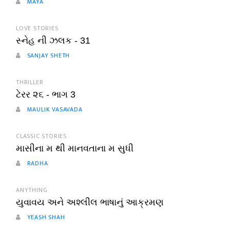
MAYA
LOVE STORIES
સ્નેહ ની ઝલક - 31
SANJAY SHETH
THRILLER
ટેરર ૨૬ - ભાગ 3
MAULIK VASAVADA
CLASSIC STORIES
માસીના મ થી માનવતાના મ સુધી
RADHA
ANYTHING
યુવાવય અને અશ્લીલ ભાષાનું આક્રમણ
YEASH SHAH