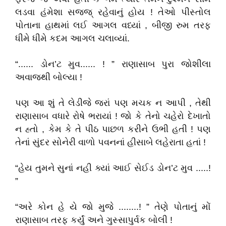
લડવા હંમેશા સજ્જ્ રહેવાનું હોય ! તેઓ પીસ્તોલ
પોતાના હાથમાં લઈ આગલ વધ્યાં , બીજી રુમ તરફ
ધીમે ધીમે કદમ આગલ ચલાવ્યાં.
“...... ડોન’ટ મુવ...... ! ” રાણાસાબ પુરા જોશીલા
અવાજથી બોલ્યા !
પણ આ શું તે લેડીજે જરાં પણ મચક ન આપી , તેથી
રાણાસાબ વધારે રોષે ભરાયાં ! જો કે તેનો ચહેરો દેખાતો
ન હ્તો , કેમ કે તે પીઠ પાછળ કરીને ઉભી હતી ! પણ
તેનાં સુંદર સોનેરી વાળો પવનનાં હીસાબે લહેરાતા હતાં !
“હેય તુમને સુનાં નહી ક્યાં આઈ સેઈડ ડોન’ટ મુવ .....!
”
“અરે કોન હે યે જો મુજે ........! ” તેણે પોતાનું મોં
રાણાસાબ તરફ કર્યું અને ગુસ્સાપુર્વક બોલી !