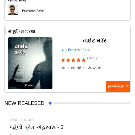
લેખક વિશે
અનુસરો
Prinkesh Patel
સંપૂર્ણ નવલકથા
નાઈટ મર્ડર
દ્વારા Prinkesh Patel
(706.1k)
83.8k
31
45.3k
કુલ એપિસોડ્સ : 12
NEW REALESED
LOVE STORIES
પહેલો પ્રેમ એહસાસ - 3