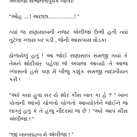
એલીજા સભાનતાપુર્વક બોલી!
“ઓહ ....! અછછા.................! ”
ત્યાં જ રાણાસાબની નજર એલીજા ઉભી હતી ત્યાં
તુટેલા ગ્લાસ પર પડી , જેની આસપાસ વોડકા
ઠોળાયેલું હતું ! આ જોઈ રાણાસાબ સમજી ગયાં કે
તેમને થોદીવાર પહેલાં જે અવાજ આવ્યો તે આજ
ગ્લાસનો હસે પણ મેં બીજુ કશુંક સમજી નાદાનીયત
કરી !
“અરે ક્યાં હુવા સર યે શોર કીસ બાત કા હે ? ” ખાન
પોતાની આંખો ચોળતો ચોળતો આવ્યો!તેને જોઈને જ
લાગ્તું હતું કે તે હજુ નીંદરમાં જ છે ! “અરે આપ મીસ
એલીજા ! ”
“જી ખાનસાહ્બ મે એલીજા ! ”