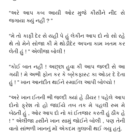
“અરે આપ કબ આયી ઓર મુજે કીસીને નીંદ સે
જગાયા ક્યું નહીં ? ”
“મે તો કાફી દેર સે યહી પે હું લેકીન આપ દો નો સો રહે
થે તો મેને સોજા કી મે થોડીદેર અપના કામ ખતમ કર
લેતી હું ! ” એલીજા બોલી !
“કોઈ બાત નહીં ! અછ્છા હુવા કી આપ જલ્દી સે આ
ગયી ! મે અભી ફોન કર કે બ્રેકફાસ્ટ કા ઓડર દે દેતા
હું ! ” ખાન આનંદીત થઈને સ્માઈલ આપી બોલ્યો !
“અરે ખાન ઈતની ભી જલ્દી ક્યાં હે ડીયર ! પહેલે આપ
દોનો ફ્રેશ તો હો જાઈયે તબ તક મે પહલી રુમ મે
બેઠતી હું , ઓર આપ દો નો કાં ઈતજાર કરતી હું ઠીક હે
! ” એલીજા હ્સીને ખાન સામું જોઈને બોલી , પણ તેની
વાતો સાંભળી ખાનનું મોં એકદમ ગુલાબી થઈ ગયુ હતું.