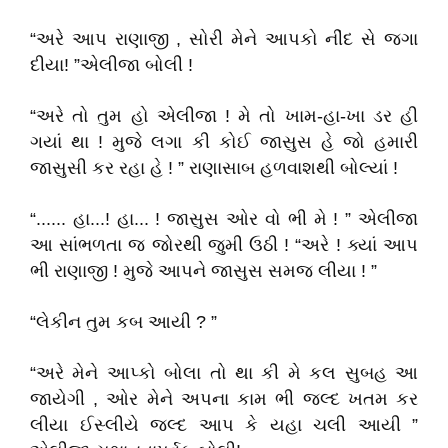
“અરે આપ રાણાજી , સોરી મેને આપકો નીંદ સે જગા
દીયા! ”એલીજા બોલી !
“અરે તો તુમ હો એલીજા ! મે તો ખામ-હા-ખા ડર હી
ગયાં થા ! મુજે લગા કી કોઈ જાસુસ હે જો હમારી
જાસુસી કર રહા હે ! ” રાણાસાબ હળવાશથી બોલ્યાં !
“...... હા...! હા... ! જાસુસ ઓર વો ભી મે ! ” એલીજા
આ સાંભળતા જ જોરથી જુમી ઉઠી ! “અરે ! ક્યાં આપ
ભી રાણાજી ! મુજે આપને જાસુસ સમજ લીયા ! ”
“લેકીન તુમ કબ આયી ? ”
“અરે મેને આપ્કો બોલા તો થા કી મે કલ સુબહ આ
જાયેગી , ઓર મેને અપના કામ ભી જ્લ્દ ખતમ કર
લીયા ઈસ્લીયે જલ્દ આપ કે યહા ચલી આયી ”