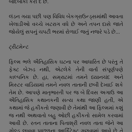
બાદબાકી કરી દે છે.
લંડન ગયા પછી પણ વિવિધ બેકગ્રાઉન્ડ્સમાંથી આવતા
ખેલાડીઓ વચ્ચે ખટરાગ વધે છે અને તપન દાસે જાતે
જોયેલું સપનું ચપટી ભરમાં રોળાઈ જતું નજરે પડે છે...
ટ્રીટમેન્ટ
ફિલ્મ ભલે ઐતિહાસિક ઘટના પર આધારિત છે પરંતુ તે
ફેક્ટ બેઝ્ડ નથી, એટલેકે તેની વાર્તા સંપૂર્ણપણે
કાલ્પનિક છે. હા, સમ્રાટમાં તમને ધ્યાનચંદ અને
મિસ્ટર વાડિયામાં તમને નવલ તાતાની છબી દેખાઈ શકે
તેમ છે. આપણે માતૃભારતી પર જ બે દિવસ અગાઉ આ
ઐતિહાસિક કથાનકની સત્ય કથા જાણી હતી, એ
કથામાં જે હકીકતો જણાવી છે તેમાંથી આ ફિલ્મમાં કશું
જ નથી અથવાતો બહુ ઓછી હકીકતો સામેલ કરવામાં
આવી છે. રતન તાતાના પિતાશ્રી નવલ તાતા જેને આ
ગોલ્ડ લાવવા પાછળના આર્કિટેક્ટ ગણવામાં આવે છે તે