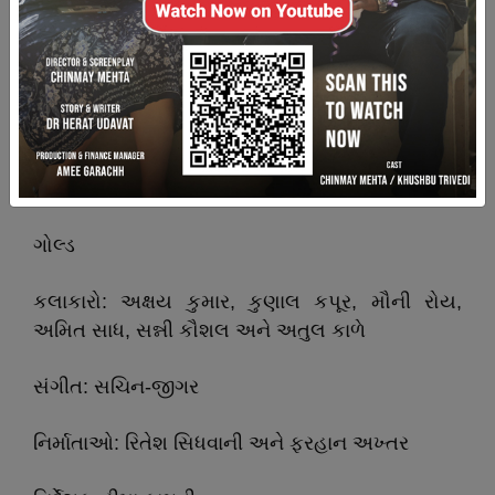
બનાવવાનો આવી ગયો છે, અને એમાં પણ જો તેમાં
રાષ્ટ્રવાદ ભળે તો ક્યા કેહને? ભારતીય ખેલ
ઈતિહાસના સુવર્ણ પ્રકરણ તરીકે સ્થાન પામનાર
૧૯૪૮ની લંડન ઓલિમ્પિક્સ હોકી પર અક્ષય કુમારની
ફિલ્મ એ આ સત્ય ઘટના પર આધારિત કાલ્પનિક
ફિલ્મ છે એ નોંધ લઈને ફિલ્મ થિયેટરમાં જોવા જવી
હિતાવહ રહેશે.
ગોલ્ડ
કલાકારો: અક્ષય કુમાર, કુણાલ કપૂર, મૌની રોય,
અમિત સાધ, સન્ની કૌશલ અને અતુલ કાળે
સંગીત: સચિન-જીગર
નિર્માતાઓ: રિતેશ સિધવાની અને ફરહાન અખ્તર