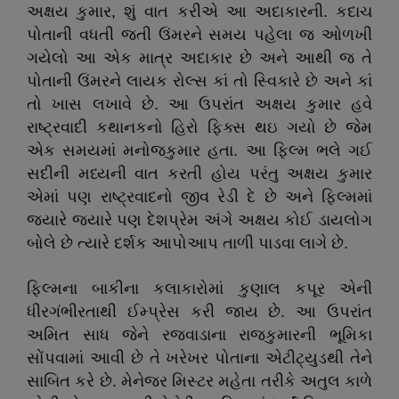
અક્ષય કુમાર, શું વાત કરીએ આ અદાકારની. કદાચ
પોતાની વધતી જતી ઉંમરને સમય પહેલા જ ઓળખી
ગયેલો આ એક માત્ર અદાકાર છે અને આથી જ તે
પોતાની ઉંમરને લાયક રોલ્સ કાં તો સ્વિકારે છે અને કાં
તો ખાસ લખાવે છે. આ ઉપરાંત અક્ષય કુમાર હવે
રાષ્ટ્રવાદી કથાનકનો હિરો ફિક્સ થઇ ગયો છે જેમ
એક સમયમાં મનોજકુમાર હતા. આ ફિલ્મ ભલે ગઈ
સદીની મધ્યની વાત કરતી હોય પરંતુ અક્ષય કુમાર
એમાં પણ રાષ્ટ્રવાદનો જીવ રેડી દે છે અને ફિલ્મમાં
જ્યારે જ્યારે પણ દેશપ્રેમ અંગે અક્ષય કોઈ ડાયલોગ
બોલે છે ત્યારે દર્શક આપોઆપ તાળી પાડવા લાગે છે.
ફિલ્મના બાકીના કલાકારોમાં કુણાલ કપૂર એની
ધીરગંભીરતાથી ઈમ્પ્રેસ કરી જાય છે. આ ઉપરાંત
અમિત સાધ જેને રજવાડાના રાજકુમારની ભૂમિકા
સોંપવામાં આવી છે તે ખરેખર પોતાના એટીટ્યુડથી તેને
સાબિત કરે છે. મેનેજર મિસ્ટર મહેતા તરીકે અતુલ કાળે