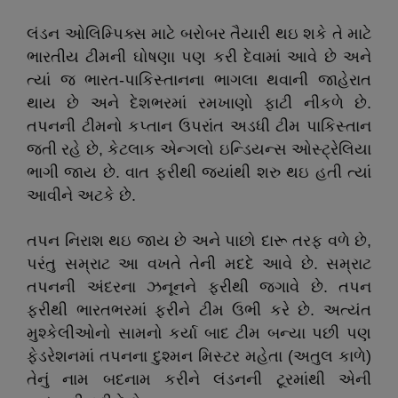
લંડન ઓલિમ્પિક્સ માટે બરોબર તૈયારી થઇ શકે તે માટે
ભારતીય ટીમની ઘોષણા પણ કરી દેવામાં આવે છે અને
ત્યાં જ ભારત-પાકિસ્તાનના ભાગલા થવાની જાહેરાત
થાય છે અને દેશભરમાં રમખાણો ફાટી નીકળે છે.
તપનની ટીમનો કપ્તાન ઉપરાંત અડધી ટીમ પાકિસ્તાન
જતી રહે છે, કેટલાક એન્ગલો ઇન્ડિયન્સ ઓસ્ટ્રેલિયા
ભાગી જાય છે. વાત ફરીથી જ્યાંથી શરુ થઇ હતી ત્યાં
આવીને અટકે છે.
તપન નિરાશ થઇ જાય છે અને પાછો દારૂ તરફ વળે છે,
પરંતુ સમ્રાટ આ વખતે તેની મદદે આવે છે. સમ્રાટ
તપનની અંદરના ઝનૂનને ફરીથી જગાવે છે. તપન
ફરીથી ભારતભરમાં ફરીને ટીમ ઉભી કરે છે. અત્યંત
મુશ્કેલીઓનો સામનો કર્યા બાદ ટીમ બન્યા પછી પણ
ફેડરેશનમાં તપનના દુશ્મન મિસ્ટર મહેતા (અતુલ કાળે)
તેનું નામ બદનામ કરીને લંડનની ટૂરમાંથી એની