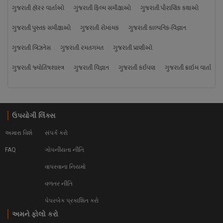
ગુજરાતી હૉરર વાર્તાઓ
ગુજરાતી ફિલ્મ સમીક્ષાઓ
ગુજરાતી પૌરાણિક કથાઓ
ગુજરાતી પુસ્તક સમીક્ષાઓ
ગુજરાતી રોમાંચક
ગુજરાતી કાલ્પનિક-વિજ્ઞાન
ગુજરાતી બિઝનેસ
ગુજરાતી રમતગમત
ગુજરાતી પ્રાણીઓ
ગુજરાતી જ્યોતિષશાસ્ત્ર
ગુજરાતી વિજ્ઞાન
ગુજરાતી કંઈપણ
ગુજરાતી ક્રાઇમ વાર્તા
ઉપયોગી લિંક્સ
અમારા વિશે
સંપર્ક કરો
FAQ
ગોપનીયતા નીતિ
વાપરવાના નિયમો 
વળતર નીતિ
પેપરબેક પ્રકાશિત કરો
અમને ફોલો કરો