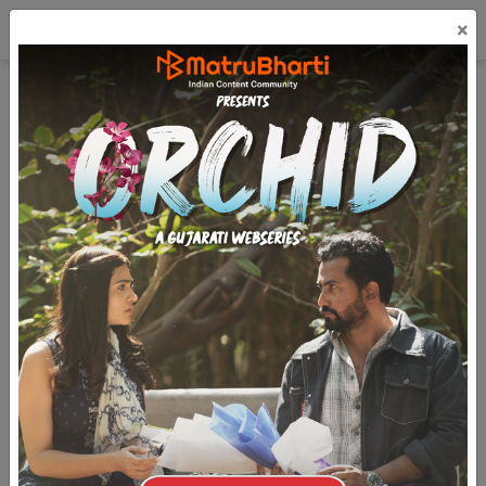
☰
×
લૉગિન
ગુજરાતી
મફત પ્રકાશિત કરો
Gold Film Review
(70k)
9.2k
1
3.2k
ગોલ્ડ – ભારતના ખેલ ઇતિહાસનું ગોલ્ડન ચેપ્ટર
જમાનો બાયોપિક અને સત્ય ઘટનાઓ પર ફિલ્મ