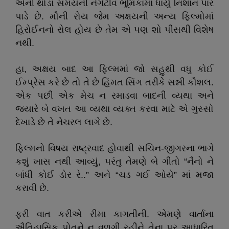
એની થોડા સમયની નેગેટીવ ભૂમિકામાં ધાર્યું નિશાન પાર
પાડે છે. મૌની રોય જેમ અક્ષયની અન્ય ફિલ્મોમાં
હિરોઈનનો રોલ હોય છે તેમ એ પણ શો પીસથી વિશેષ
નથી.
હા, અક્ષય બાદ આ ફિલ્મમાં જો સહુથી વધુ કોઈ
ઈમ્પ્રેસ કરે છે તો તે છે હિંમત સિંગ તરીકે સન્ની કૌશલ.
એક પછી એક મેચ ન રમાડવા બાદની વ્યથા અને
જ્યારે બે વખત આ વ્યથા વ્યક્ત કરવા માટે એ ગુસ્સો
દેખાડે છે તે નેચરલ લાગે છે.
ફિલ્મનો વિષય રાષ્ટ્રવાદ હોવાથી સચિન-જીગરના ભાગે
કશું ખાસ નથી આવ્યું, પરંતુ તેમણે બે ગીતો “નૈનો ને
બાંધી કોઈ ડોર રે..” અને “ચડ ગઈ ઓયે” માં મજા
કરાવી છે.
ફરી વાત કરીએ રીમા કાગતીની. એમણે વાર્તાના
ઐતિહાસિક પોતને ન વળગી રહીને તેના પર આધારિત