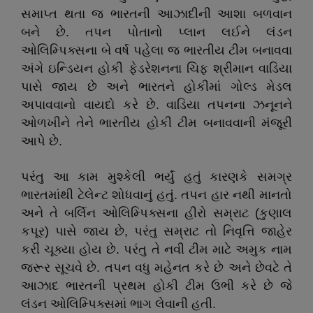
સમાપ્ત થતા જ ભારતની આઝાદીની આશા બળવાન
બને છે. તપન પોતાનો પ્લાન લઈને લંડન
ઓલિમ્પિક્સના બે વર્ષ પહેલા જ ભારતીય ટીમ બનાવવા
અંગે ઇન્ડિયન હોકી ફેડરેશનના ચિફ શ્રીમાન વાડિયા
પાસે જાય છે અને ભારતને હોકીમાં ગોલ્ડ મેડલ
અપાવવાનો વાયદો કરે છે. વાડિયા તપનના ઝનૂનને
ઓળખીને તેને ભારતીય હોકી ટીમ બનાવવાની મંજૂરી
આપે છે.
પરંતુ આ કામ મુશ્કેલી ભર્યું હતું કારણકે સમગ્ર
ભારતમાંથી ટેલેન્ટ શોધવાનું હતું. તપન હાર નથી માનતો
અને તે બર્લિન ઓલિમ્પિક્સના હીરો સમ્રાટ (કુણાલ
કપૂર) પાસે જાય છે, પરંતુ સમ્રાટ તો નિવૃત્તિ જાહેર
કરી ચૂક્યા હોય છે. પરંતુ તે નવી ટીમ માટે અમુક નામ
જરૂર સૂચવે છે. તપન વધુ મહેનત કરે છે અને છેવટે તે
આઝાદ ભારતની પ્રથમ હોકી ટીમ ઉભી કરે છે જે
લંડન ઓલિમ્પિક્સમાં ભાગ લેવાની હતી.