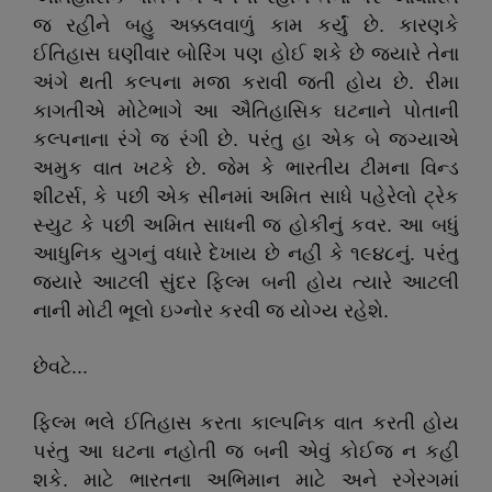
જ રહીને બહુ અક્કલવાળું કામ કર્યું છે. કારણકે
ઈતિહાસ ઘણીવાર બોરિંગ પણ હોઈ શકે છે જ્યારે તેના
અંગે થતી કલ્પના મજા કરાવી જતી હોય છે. રીમા
કાગતીએ મોટેભાગે આ ઐતિહાસિક ઘટનાને પોતાની
કલ્પનાના રંગે જ રંગી છે. પરંતુ હા એક બે જગ્યાએ
અમુક વાત ખટકે છે. જેમ કે ભારતીય ટીમના વિન્ડ
શીટર્સ, કે પછી એક સીનમાં અમિત સાધે પહેરેલો ટ્રેક
સ્યુટ કે પછી અમિત સાધની જ હોકીનું કવર. આ બધું
આધુનિક યુગનું વધારે દેખાય છે નહીં કે ૧૯૪૮નું. પરંતુ
જ્યારે આટલી સુંદર ફિલ્મ બની હોય ત્યારે આટલી
નાની મોટી ભૂલો ઇગ્નોર કરવી જ યોગ્ય રહેશે.
છેવટે...
ફિલ્મ ભલે ઈતિહાસ કરતા કાલ્પનિક વાત કરતી હોય
પરંતુ આ ઘટના નહોતી જ બની એવું કોઈજ ન કહી
શકે. માટે ભારતના અભિમાન માટે અને રગેરગમાં