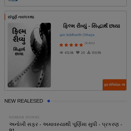
સંપૂર્ણ નવલકથા
ફિલ્મ રીવ્યું - સિદ્ધાર્થ છાયા
દ્વારા Siddharth Chhaya
(4.4m)
412.6k
20
150.9k
કુલ એપિસોડ્સ : 44
NEW REALESED
HORROR STORIES
અનોખી સફર - અમાવસ્યાથી પૂર્ણિમા સુધી - પ્રકરણ -
91