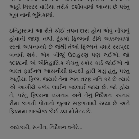
અહીં મિસ્ટર વાડિયા તરીકે દર્શાવવામાં આવ્યા છે પરંતુ
ખૂબ નાની ભૂમિકામાં.
ઇતિહાસમાં આ રીતે કોઈ તપન દાસ હોય એવું નોંધાયું
હોવાની જાણ નથી. ટૂંકમાં ફિલ્મની ટીમે અક્કલવાળો
રસ્તો અપનાવ્યો છે જેથી તેઓ ફિલ્મને વધારે રસપ્રદ
બનાવી શકે. એક બીજું ઉદાહરણ પણ લઈએ. જો
૧૯૪૮ની એ ઐતિહાસિક મેચનું સ્કોર કાર્ડ જોઈએ તો
ભારત ફાઈનલ આસનીથી ૪-૦થી હારી ગયું હતું, પરંતુ
અહીંયા ફિલ્મ જ્યારે તેના અંત તરફ ગતિ કરે છે ત્યારે
એ આખીયે સ્કોર લાઈન બદલાઈ જાય છે. જો હોય
તે, પરંતુ ફિલ્મના લખનાર અને તેનું નિર્દેશન કરનાર
રીમા કાગતી પોતાનો જુગાર સફળતાથી રમ્યા છે અને
ફિલ્મમાં ભાગ્યેજ કોઈ ડલ મોમેન્ટ છે.
અદાકારી, સંગીત, નિર્દેશન વગેરે...