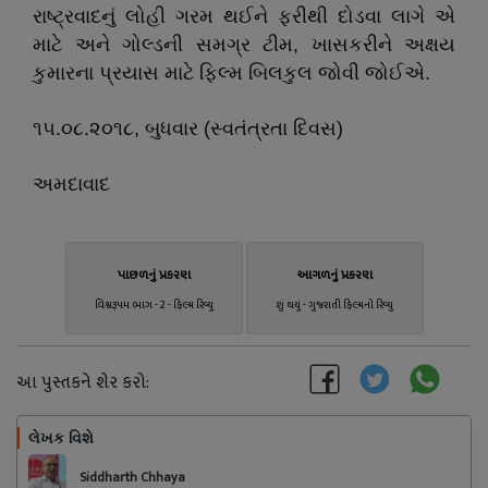
રાષ્ટ્રવાદનું લોહી ગરમ થઈને ફરીથી દોડવા લાગે એ
માટે અને ગોલ્ડની સમગ્ર ટીમ, ખાસકરીને અક્ષય
કુમારના પ્રયાસ માટે ફિલ્મ બિલકુલ જોવી જોઈએ.
૧૫.૦૮.૨૦૧૮, બુધવાર (સ્વતંત્રતા દિવસ)
અમદાવાદ
પાછળનું પ્રકરણ
આગળનું પ્રકરણ
વિશ્વરૂપમ ભાગ - 2 - ફિલ્મ રિવ્યુ
શું થયું - ગુજરાતી ફિલ્મનો રિવ્યુ
આ પુસ્તકને શેર કરો:
લેખક વિશે
અનુસરો
Siddharth Chhaya