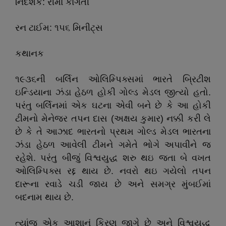
નિર્દેશક: રીમા કાગતી
રન ટાઈમ: ૧૫૬ મિનીટ્સ
કથાનક
૧૯૩૬ની બર્લિન ઓલિમ્પિક્સમાં ભારતે બ્રિટીશ
ઇન્ડિયાના ઝંડા હેઠળ હોકી ગોલ્ડ મેડલ જીત્યો હતો.
પરંતુ બર્લિનમાં એક ઘટના એવી બને છે કે આ હોકી
ટીમનો મેનેજર તપન દાસ (અક્ષય કુમાર) નક્કી કરી લે
છે કે તે આઝાદ ભારતનો પ્રથમ ગોલ્ડ મેડલ ભારતના
ઝંડા હેઠળ આવેલી ટીમને ગમેતે ભોગે અપાવીને જ
રહેશે. પરંતુ બીજું વિશ્વયુદ્ધ શરુ થઇ જતા બે વખત
ઓલિમ્પિક્સ રદ્દ થાય છે. નવરો થઇ ગયેલો તપન
દારૂના રવાડે ચડી જાય છે અને સમગ્ર મુંબઈમાં
બદનામ થાય છે.
ત્યાંજ એક આશાનું કિરણ જાગે છે અને વિશ્વયુદ્ધ