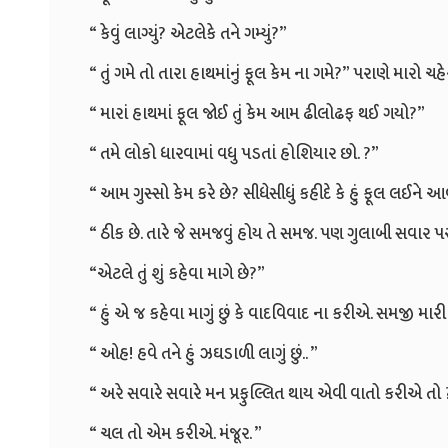
“ કેવું લાગ્યું? એટલેકે તને ગમ્યું?”
“ તું ગમે તો તારા હાથમાંનું ફૂલ કેમ ના ગમે?” પરાણે મારો ચહ
“ મારાં હાથમાં ફૂલ જોઈ તું કેમ આમ ઢીલોઢફ થઈ ગયો?”
“ તમે લોકો ધારવામાં વધુ પડતાં હોશિયાર છો. ?”
“ આમ ગુસ્સો કેમ કરે છે? સીધેસીધું કહીદે કે હું ફૂલ લઈને આવ
“ ઠીક છે. તારે જે સમજવું હોય તે સમજ. પણ ગુલાબી સવાર પર
“એટલે તું શું કહેવા માગે છે?”
“ હું એ જ કહેવા માગું છું કે વાદવિવાદ ના કરીએ. સમજી મારી 
“ ઓહ! હવે તને હું ઝઘડાળી લાગું છું.. ”
“ અરે સવારે સવારે મન પ્રફુલ્લિત થાય એવી વાતો કરીએ તો ? ત
“ ચલ તો એમ કરીએ. મંજૂર. ”