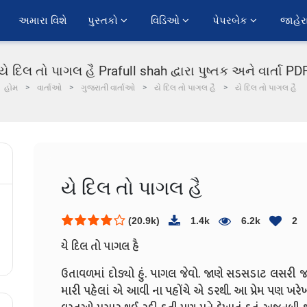
અમારા વિશે
પુસ્તકો 
વિડિઓ 
પેપરબેક 
જાહેર
યે દિલ તો પાગલ હૈ Prafull shah દ્વારા પુષ્તક અને વાર્તા PD
હોમ
વાર્તાઓ
ગુજરાતી વાર્તાઓ
યે દિલ તો પાગલ હૈ
યે દિલ તો પાગલ હૈ
યે દિલ તો પાગલ હૈ
(20.9k)
1.4k
6.2k
2
યે દિલ તો પાગલ હૈ
ઉતાવળમાં દોડ્યો હું. પાગલ જેવો. જાણે સડસડાટ લસરી જ
મારી પહેલાં એ આવી ના પહોંચે એ ડરથી. આ પ્રેમ પણ ખ