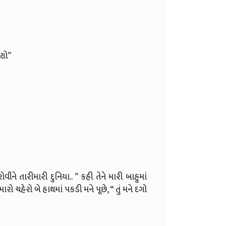
ષણો”
ીને તારીમારી દુનિયા.. ” કહી તેને મારી બાહુમાં
ો ચહેરો બે હાથમાં પકડી મને પૂછે, “ તું મને દગો