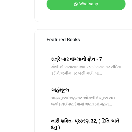
Whatsapp
Featured Books
રાત્રે બાર વાગ્યાનો ફોન - 7
ગોળીનો ભયાનક અવાજ સાંભળતા જ નંદિતા
ડરીને જમીન પર બેસી ગઈ. બા...
અહંશૂન્ય
અહંશૂન્ય(અહંકાર ઓગળીને શૂન્ય થઈ
જવો)કોઈપણ દેશમાં ભણતરનું મહત...
નારી શક્તિ- પ્રકરણ 32, ( દિતિ અને
દનુ )