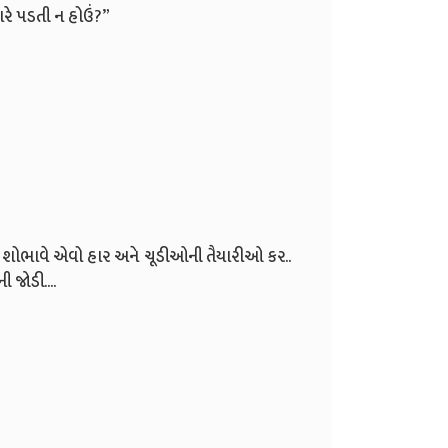
ારે પડતી ન હોઉં?”
ને શોભાવે એવો હાર અને ચૂડીઓની તૈયારીઓ કર..
 જોડી....