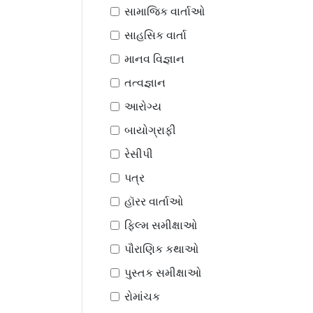
સામાજિક વાર્તાઓ
સાહસિક વાર્તા
માનવ વિજ્ઞાન
તત્વજ્ઞાન
આરોગ્ય
બાયોગ્રાફી
રેસીપી
પત્ર
હૉરર વાર્તાઓ
ફિલ્મ સમીક્ષાઓ
પૌરાણિક કથાઓ
પુસ્તક સમીક્ષાઓ
રોમાંચક