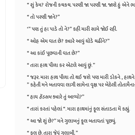
“ શું કેમ? રોજની કચકચ. પરણી જા પરણી જા. જાણે હું એને ભ
“ તો પરણી જાને?”
‘” પણ તું હા પાડે તો ને?” કહી મારી સામે જોઈ રહી.
“ ઓહ એમ વાત છે? ક્યારે આવું ઘોડે ચઢીને?”
“ આ કાંઈ પૂછવાની વાત છે?”
“ તારા હાથ પીળા કર એટલે આવું છું. ”
“ જરૂર. મારા હાથ પીળા તો થઈ જશે પણ મારી ડોકને , હાથ
” કહેતી મને બતાવવા લાગી સામેના વૃક્ષ પર બેઠેલી તોતામૈનાની
“ હાય
હેંડસમ
ક્યારે તું આવ્યો?”
“ તારાં કરતાં પહેલાં “. મારા હાથમાંનું ફૂલ સંતાડતા મેં કહ્યું.
“ આ જો શું છે?” મને ગુલાબનું ફૂલ બતાવતાં પૂછયું.
“ ફૂલ છે. તારા જેવું ગુલાબી. ”