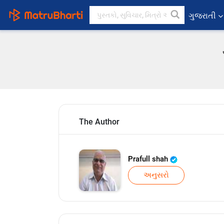
ગુજરાતી
The Author
Prafull shah
અનુસરો