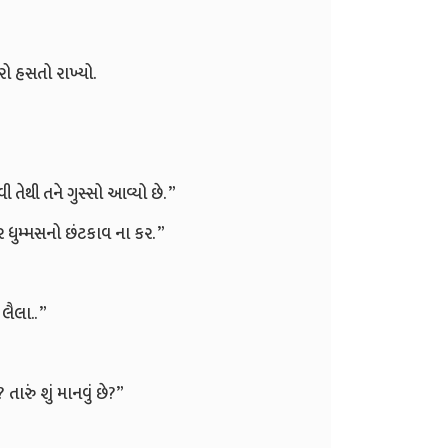
ેરો હસતો રાખ્યો.
ી તેથી તને ગુસ્સો આવ્યો છે. ”
 ધુમ્મસનો છંટકાવ ના કર. ”
લૈલા.. ”
ારું શું માનવું છે?”