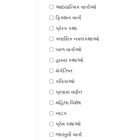
આધ્યાત્મિક વાર્તાઓ
ફિક્શન વાર્તા
પ્રેરક કથા
ક્લાસિક નવલકથાઓ
બાળ વાર્તાઓ
હાસ્ય કથાઓ
મેગેઝિન
કવિતાઓ
પ્રવાસ વર્ણન
મહિલા વિશેષ
નાટક
પ્રેમ કથાઓ
જાસૂસી વાર્તા