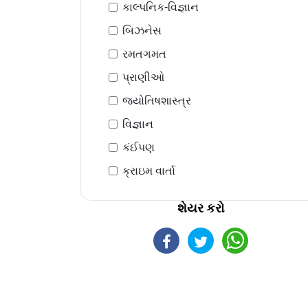
કાલ્પનિક-વિજ્ઞાન
બિઝનેસ
રમતગમત
પ્રાણીઓ
જ્યોતિષશાસ્ત્ર
વિજ્ઞાન
કંઈપણ
ક્રાઇમ વાર્તા
શેયર કરો