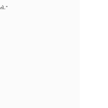
તો.. ”