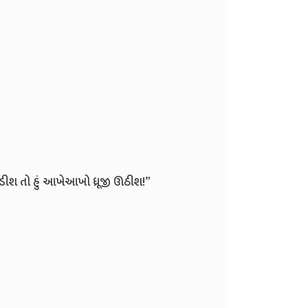
ો પકડીશ તો હું આખેઆખો ધ્રૂજી ઊઠીશ!”