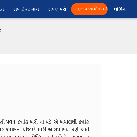
ાત
સબસ્ક્રિપ્શન
સંપર્ક કરો
મફત પ્રકાશિત કરો
લૉગિન 
F
તો પવન. ક્યાંક ખરી ના પડે એ ખયાલથી. ક્યાંક
રેખર કમાલની ચીજ છે. મારી આસપાસથી ધણી બધી