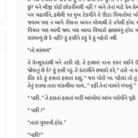
છું? મને બીજી કોઈ છોકરીમળી નહીં ? અને તેનાં માટે કેમ પ્
પગ ચઢાવીને, હથેળી પર મુખ ટેકવીને તે ઊંડા વિચારોમાં ખોવ
જવાબ પણ ન આપે. રીસના અગન ગોળાથી તે તપેલી હોય. આવ
વિચાર પણ આવી જાય. પણ આવા વિચારો ક્ષણભંગુ હોય. મારી સામ
સાંભળ્યું છે કે નહીં? હું હસીને કહું કે હું બહેરો નથી
“તો સાંભળ”
તે ઉત્સુકતાથી મને તાકી રહે. તે હાથમાં નાના કંકર લઈને ઉ
જોવાનું છે કે? હું હસી પડું. તે કંટાળીને છણકો કરે, “ તારે ન
ઠીક કરે. હું હસતાં હસતાં કહ્યું, “ જરા પોરો ખા. પહેલાં તો ત
તેનું કારણ તારા વાંકળીયા વાળ... ” કહી તેનાં વાળને પંપાળું. ”
“ પછી.. ” તે હસતાં હસતાં મારી આંખોમાં આંખ પરોવીને પૂછે.
“ પછી ?”
“તારાં ગુલાબી હોઠ. ”
“પછી?”