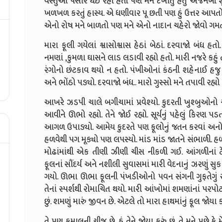
વસ્તુઓ પસાર થઈ રહી હતી પણ મને દેખાતું હતું અજનબી શું મ
ખળખળ કરતું હાસ્ય. એ ધણીવાર પૂ છતી પણ હું ઉત્તર આપતો
એનો રોષ મને બાળતો પણ મને એનો નાદાન ચહેરો જોવો ગમત
મારા ફૂલી ગયેલાં શ્વાસોશ્વાસ હેઠાં બેઠાં. દરવાજો બંધ હત
નમણાં ,કુમળા ઘાસને લાડ લડાવી રહ્યો હતો. મારી નજરે કહું ત
રંગોનો છંટકાવ થયો ન હતો. પંખીઓનાં કંઠની શહેનાઈ હજુ ફૂ
અને ભોંઠો પડ્યો. દરવાજો બંધ.. મારો ગુસ્સો મને તપાવી રહ્યો
આખરે ઝડપી ચાલે બગીચામાં પ્રવેશ્યો. કુદરતી ખુશ્બુઓન
આવીને ઊભો રહ્યો. તેને જોઈ રહ્યો. સૂર્યનું પહેલું કિરણ 
આગળ ઉપાડ્યો. આમેય કુદરતે પણ ફૂલોનું જતન કરવાં અનોખું 
હળવેથી પગ મૂક્યો પણ લપસ્યો. માંડ માંડ જાતને સંભાળી. હળ
મોઢાંમાંથી એક તીણી ઝીણી ચીસ નીકળી ગઈ. આંગળીનાં ટેર
ફૂલનાં સૌંદર્ય અને નશીલી સુવાસમાં મારી વેદનાનું ઝરણું 
ગયો. ઊભા ઊભા ફૂલની પંખડીઓનો પવન સંગની ગુફતેગું સાં
તેનાં સ્પર્શથી રોમાચિત થયો. મારી આંખોમાં શમણાંનાં પરપો
છું. શમણું મારું જીવન છે. એટલે તો મારા હાથમાંનું ફૂલ જોયા કર
તે પણ કમાલની ચીજ છે. હું તેને જોયા કરું છું. તે મને પૂછે કે મેં 