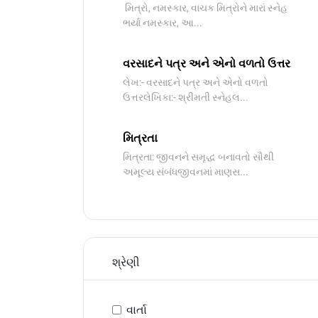
મિત્રો, નમસ્કાર, વાચક મિત્રોને મારાં સ્નેહ
ભર્યા નમસ્કાર, આ...
વરસાદને પત્ર અને એનો વળતો ઉત્તર
લેખ:- વરસાદને પત્ર અને એનો વળતો
ઉત્તરલેખિકા:- શ્રીમતી સ્નેહલ...
મિત્રતા
મિત્રતા: જીવનને સમૃદ્ધ બનાવતો સૌથી
અમૂલ્ય સંબંધજીવનમાં માણસ...
શ્રેણી
વાર્તા