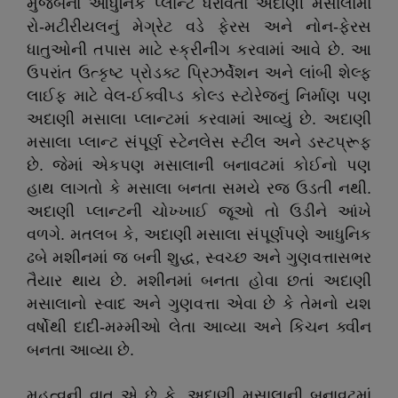
મુજબનાં આધુનિક પ્લાન્ટ ધરાવતા અદાણી મસાલામાં
રો-મટીરીયલનું મેગ્રેટ વડે ફેરસ અને નોન-ફેરસ
ધાતુઓની તપાસ માટે સ્ક્રીનીંગ કરવામાં આવે છે. આ
ઉપરાંત ઉત્કૃષ્ટ પ્રોડક્ટ પ્રિઝર્વેશન અને લાંબી શેલ્ફ
લાઈફ માટે વેલ-ઈક્વીપ્ડ કોલ્ડ સ્ટોરેજનું નિર્માણ પણ
અદાણી મસાલા પ્લાન્ટમાં કરવામાં આવ્યું છે. અદાણી
મસાલા પ્લાન્ટ સંપૂર્ણ સ્ટેનલેસ સ્ટીલ અને ડસ્ટપ્રૂફ
છે. જેમાં એકપણ મસાલાની બનાવટમાં કોઈનો પણ
હાથ લાગતો કે મસાલા બનતા સમયે રજ ઉડતી નથી.
અદાણી પ્લાન્ટની ચોખ્ખાઈ જૂઓ તો ઉડીને આંખે
વળગે. મતલબ કે, અદાણી મસાલા સંપૂર્ણપણે આધુનિક
ઢબે મશીનમાં જ બની શુદ્ધ, સ્વચ્છ અને ગુણવત્તાસભર
તૈયાર થાય છે. મશીનમાં બનતા હોવા છતાં અદાણી
મસાલાનો સ્વાદ અને ગુણવત્તા એવા છે કે તેમનો યશ
વર્ષોથી દાદી-મમ્મીઓ લેતા આવ્યા અને કિચન ક્વીન
બનતા આવ્યા છે.
મહત્વની વાત એ છે કે, અદાણી મસાલાની બનાવટમાં