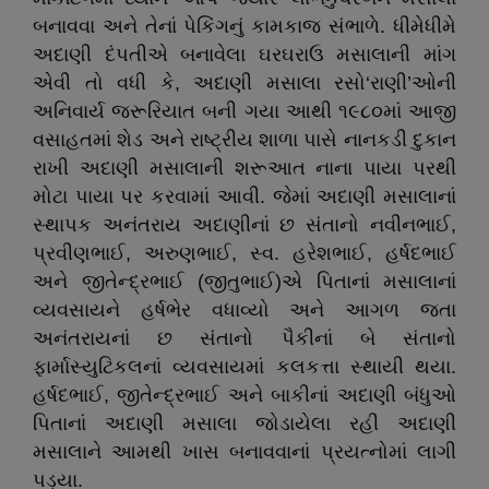
બનાવવા અને તેનાં પેકિંગનું કામકાજ સંભાળે. ધીમેધીમે
અદાણી દંપતીએ બનાવેલા ઘરઘરાઉ મસાલાની માંગ
એવી તો વધી કે, અદાણી મસાલા રસો‘રાણી’ઓની
અનિવાર્ય જરૂરિયાત બની ગયા આથી ૧૯૮૦માં આજી
વસાહતમાં શેડ અને રાષ્ટ્રીય શાળા પાસે નાનકડી દુકાન
રાખી અદાણી મસાલાની શરૂઆત નાના પાયા પરથી
મોટા પાયા પર કરવામાં આવી. જેમાં અદાણી મસાલાનાં
સ્થાપક અનંતરાય અદાણીનાં છ સંતાનો નવીનભાઈ,
પ્રવીણભાઈ, અરુણભાઈ, સ્વ. હરેશભાઈ, હર્ષદભાઈ
અને જીતેન્દ્રભાઈ (જીતુભાઈ)એ પિતાનાં મસાલાનાં
વ્યવસાયને હર્ષભેર વધાવ્યો અને આગળ જતા
અનંતરાયનાં છ સંતાનો પૈકીનાં બે સંતાનો
ફાર્માસ્યુટિકલનાં વ્યવસાયમાં કલકત્તા સ્થાયી થયા.
હર્ષદભાઈ, જીતેન્દ્રભાઈ અને બાકીનાં અદાણી બંધુઓ
પિતાનાં અદાણી મસાલા જોડાયેલા રહી અદાણી
મસાલાને આમથી ખાસ બનાવવાનાં પ્રયત્નોમાં લાગી
પડ્યા.