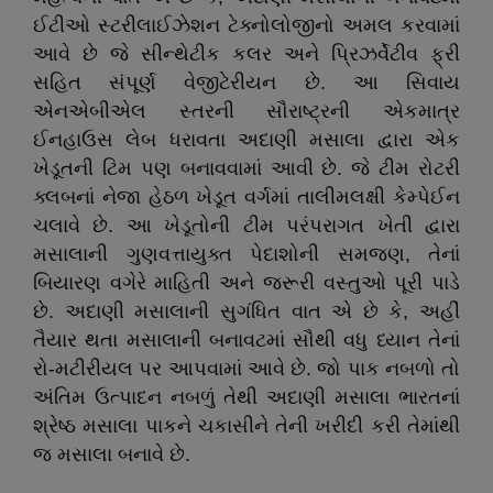
ઈટીઓ સ્ટરીલાઈઝેશન ટેક્નોલોજીનો અમલ કરવામાં
આવે છે જે સીન્થેટીક કલર અને પ્રિઝર્વેટીવ ફ્રી
સહિત સંપૂર્ણ વેજીટેરીયન છે. આ સિવાય
એનએબીએલ સ્તરની સૌરાષ્ટ્રની એકમાત્ર
ઈનહાઉસ લેબ ધરાવતા અદાણી મસાલા દ્વારા એક
ખેડૂતની ટિમ પણ બનાવવામાં આવી છે. જે ટીમ રોટરી
ક્લબનાં નેજા હેઠળ ખેડૂત વર્ગમાં તાલીમલક્ષી કેમ્પેઈન
ચલાવે છે. આ ખેડૂતોની ટીમ પરંપરાગત ખેતી દ્વારા
મસાલાની ગુણવત્તાયુક્ત પેદાશોની સમજણ, તેનાં
બિયારણ વગેરે માહિતી અને જરૂરી વસ્તુઓ પૂરી પાડે
છે. અદાણી મસાલાની સુગંધિત વાત એ છે કે, અહીં
તૈયાર થતા મસાલાની બનાવટમાં સૌથી વધુ ધ્યાન તેનાં
રો-મટીરીયલ પર આપવામાં આવે છે. જો પાક નબળો તો
અંતિમ ઉત્પાદન નબળું તેથી અદાણી મસાલા ભારતનાં
શ્રેષ્ઠ મસાલા પાકને ચકાસીને તેની ખરીદી કરી તેમાંથી
જ મસાલા બનાવે છે.