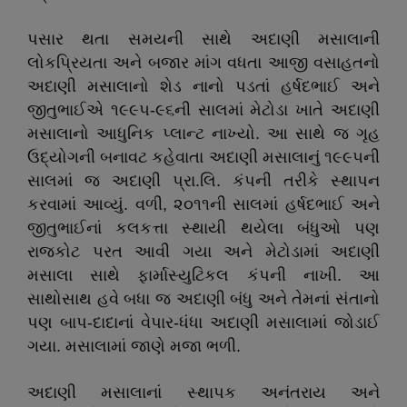
પસાર થતા સમયની સાથે અદાણી મસાલાની
લોકપ્રિયતા અને બજાર માંગ વધતા આજી વસાહતનો
અદાણી મસાલાનો શેડ નાનો પડતાં હર્ષદભાઈ અને
જીતુભાઈએ ૧૯૯૫-૯૬ની સાલમાં મેટોડા ખાતે અદાણી
મસાલાનો આધુનિક પ્લાન્ટ નાખ્યો. આ સાથે જ ગૃહ
ઉદ્યોગની બનાવટ કહેવાતા અદાણી મસાલાનું ૧૯૯૫ની
સાલમાં જ અદાણી પ્રા.લિ. કંપની તરીકે સ્થાપન
કરવામાં આવ્યું. વળી, ૨૦૧૧ની સાલમાં હર્ષદભાઈ અને
જીતુભાઈનાં કલકત્તા સ્થાયી થયેલા બંધુઓ પણ
રાજકોટ પરત આવી ગયા અને મેટોડામાં અદાણી
મસાલા સાથે ફાર્માસ્યુટિકલ કંપની નાખી. આ
સાથોસાથ હવે બધા જ અદાણી બંધુ અને તેમનાં સંતાનો
પણ બાપ-દાદાનાં વેપાર-ધંધા અદાણી મસાલામાં જોડાઈ
ગયા. મસાલામાં જાણે મજા ભળી.
અદાણી મસાલાનાં સ્થાપક અનંતરાય અને