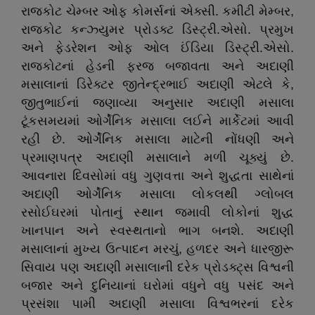
રાજકોટ ચેમ્બર ઓફ કોમર્સનાં એક્સી. કમીટી મેમ્બર,
રાજકોટ કન્ઝ્યુમર પ્રોડક્ટ ડિસ્ટ્રી.એસો. પ્રમુખ
અને ફેડરેશન ઓફ ઓલ ઈંડિયા ડિસ્ટ્રી.એસો.
રાજકોટનાં હેડની ફરજ બજાવતા અને અદાણી
મસાલાનાં ડિરેક્ટર જીતેન્દ્રભાઈ અદાણી એટલે કે,
જીતુભાઈનાં જણાવ્યા અનુસાર અદાણી મસાલા
ટૂંકસમયમાં ઓર્ગેનિક મસાલા લઈને માર્કેટમાં આવી
રહી છે. ઓર્ગેનિક મસાલા માટેની નોંધણી અને
પ્રમાણપત્ર અદાણી મસાલાને મળી ચૂક્યું છે.
આવનારા દિવસોમાં વધુ ગુણવત્તા અને શુદ્ધતા સાથેનાં
અદાણી ઓર્ગેનિક મસાલા લોકલથી ગ્લોબલ
રસોઈઘરમાં પોતાનું સ્થાન જમાવી લોકોનાં શુદ્ધ
ખાનપાન અને સ્વસ્થતાનો ભાગ બનશે. અદાણી
મસાલાનાં મુખ્ય ઉત્પાદન મરચું, હળદર અને ધારજીરૂ
સિવાય પણ અદાણી મસાલાની દરેક પ્રોડક્ટ્સ વિશ્વની
બજાર અને દુનિયાનાં ઘરોમાં વધુને વધુ પસંદ અને
પ્રસંશા પામી અદાણી મસાલા વિશ્વભરનાં દરેક