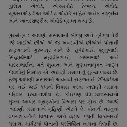
હાઉસ એવોર્ડ, એક્સપોર્ટ રેન્જ-૬ એવોર્ડ,
યુએસએફડીએ ઓડીટ એવોર્ડ સહિત અનેક રાષ્ટ્રીય
અને આંતરરાષ્ટ્રીય એવોર્ડ પ્રાપ્ત થયા છે.
ગુરુમંત્ર : અદાણી મસાલાની બીજી અને ત્રીજી પેઢી
‘જે ખાઈએ છીએ એ જ ખવડાવીએ છીએ’ને પોતાની
સફળતાનો ગુરુમંત્ર માને છે. હર્ષદભાઈ, જીતુભાઈ,
સિદ્ધાર્થભાઈ, મહાવીરભાઈ, ઋષભભાઈ અને
પારસભાઈનાં મતે શુદ્ધતા અને ગુણવત્તાયુક્ત ખાદ્ય
પેદાશોનું નિર્માણ એ અદાણી મસાલાનું મુખ્ય લક્ષ્ય છે.
હજુ અદાણી મસાલાને અવનવી સફળતાની ઊંચાઈઓ
પર લઈ જઈ ધંધાનો વિકાસ કરવા અદાણી મસાલા
પરિવાર પ્રયત્નશીલ છે. કોઈપણ ધંધા-વ્યવસાયનો
મુખ્ય આધાર ગ્રાહકોનાં વિશ્વાસ પર હોય છે. આજે
અદાણી મસાલાએ ગૃહિણી એટલે કે, પોતાની વસ્તુનાં
વપરાશકર્તાનો વિશ્વાસ અને વહાલ જીતી વિશ્વભરનાં
મસાલા માર્કેટમાં પોતાની પ્રતિષ્ઠિત નામના મેળવી છે.