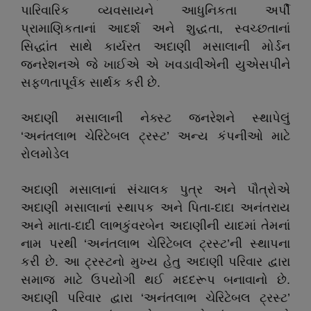
પારિવારિક વ્યવસાયને આધુનિકતા અર્પી
પ્રામાણિકતાનાં આદર્શ અને શુદ્ધતા, સ્વચ્છતાનાં
સિદ્ધાંત સાથે કાર્યરત અદાણી મસાલાની મોર્ડન
જનરેશનએ જે ખાઈએ એ ખવડાવીએની યુએસપીને
સફળતાપૂર્વક સાર્થક કરી છે.
અદાણી મસાલાની નેક્સ્ટ જનરેશને સ્થાપેલું
‘અનંતલાભ ચેરિટેબલ ટ્રસ્ટ’ અન્ય કંપનીઓ માટે
રોલમોડેલ
અદાણી મસાલાનાં સંચાલક પુત્ર અને પૌત્રોએ
અદાણી મસાલાનાં સ્થાપક અને પિતા-દાદા અનંતરાય
અને માતા-દાદી લાભકુંવરબેન અદાણીની યાદમાં તેમનાં
નામ પરથી ‘અનંતલાભ ચેરિટેબલ ટ્રસ્ટ’ની સ્થાપના
કરી છે. આ ટ્રસ્ટનો મુખ્ય હેતુ અદાણી પરિવાર દ્વારા
સમાજ માટે ઉપયોગી થઈ મદદરૂપ બનાવાનો છે.
અદાણી પરિવાર દ્વારા ‘અનંતલાભ ચેરિટેબલ ટ્રસ્ટ’