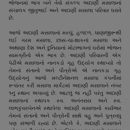
ભોજનમાં ભાગ બને તેવો સંકલ્પ અદાણી મસાલાનાં
સંચાલક જીતુભાઈ અને અદાણી મસાલા પરિવાર ધરાવે
છે.
આજે અદાણી મસાલાનાં મરચું, હળદળ, ધાણાજીરૂથી
લઈ ગરમ મસાલા, છાસ-ચા-શાકનાં મસાલા અને
અથાણા દેશ અને દુનિયાનાં મોટાભાગનાં ઘરોમાં ભોજન
સામગ્રીનો એક ભાગ છે. અદાણી પરિવારની એક
પેઢીએ મસાલાનો નાનકડો ગૃહ ઉદ્યોગ સ્થાપ્યો તો
તેમનાં સંતાનો અને પૌત્રોએ એ નાનકડા ગૃહ
ઉદ્યોગનું આજે મલ્ટીનેશનલ મસાલા કંપનીમાં
રૂપાંતર કરી મસાલા માર્કેટમાં અદાણી મસાલાને નંબર
૧નું સ્થાન અપાવ્યું છે. આટલું જ નહીં પરંતુ અદાણી
મસાલાનાં સ્થાપક સ્વ. અનંતરાય અને સ્વ.
લાભકુંવરબેનએ સ્થાપેલા અદાણી મસાલાનો કાર્યભાર
તેમનાં સંતાનો અને પૌત્રોની સાથે વહુ અને પુત્રવધુ
પણ સંભાળી રહ્યાં છે. એટલે કે, અદાણી મસાલાને