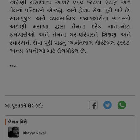
અદાણી મસાલાનાં આશરે ૨૫૦ જેટલાં સ્ટાફ અને
તેમનાં પરિવારને એજ્યુ. અને હેલ્થ સેવા પૂરી પાડે છે.
સામાજીક અને વ્યવસાયિક જવાબદારીનાં ભાગરૂપે
અદાણી મસાલા દ્વારા તેમનાં દરેક નાના-મોટા
કર્મચારીઓ અને તેમના ઘર-પરિવારને શિક્ષણ અને
સ્વાસ્થની સેવા પૂરી પાડતું ‘અનંતલાભ ચેરિટેબલ ટ્રસ્ટ’
અન્ય કંપનીઓ માટે રોલમોડેલ છે.
***
આ પુસ્તકને શેર કરો:
લેખક વિશે
અનુસરો
Bhavya Raval