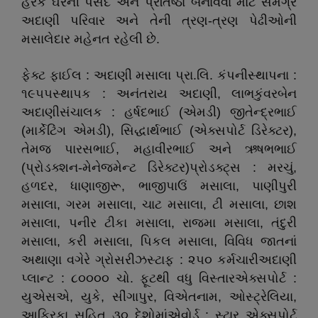
હરેક ઘરની પસંદ અને પ્રતિષ્ઠા બનાવવા માટે સમગ્ર
અદાણી પરિવાર અને તેની ત્રણ-ત્રણ પેઢીઓની
મસાલેદાર મહેનત રહેલી છે.
ફેક્ટ ફાઈલ : અદાણી મસાલા પ્રા.લિ. કંપનીસ્થાપના :
૧૯૫૫સ્થાપક : અનંતરાય અદાણી, લાભકુંવરબેન
અદાણીસંચાલક : હર્ષદભાઈ (એમડી) જીતેન્દ્રભાઈ
(માર્કેટિંગ એમડી), સિદ્ધાર્થભાઈ (એક્સપોર્ટ ડિરેક્ટર),
તેમજ પારસભાઈ, મહાવીરભાઈ અને ઋષભભાઈ
(પ્રોડક્શન-મેનેજમેન્ટ ડિરેક્ટર)પ્રોડક્ટ્સ : મરચું,
હળદર, ધાણાજીરૂ, ભાજીપાઉં મસાલા, પાણીપુરી
મસાલા, ગરમ મસાલા, ચાટ મસાલા, ટી મસાલા, છાશ
મસાલા, પનીર ટીકા મસાલા, રાજમા મસાલા, તંદુરી
મસાલા, કરી મસાલા, પિકલ મસાલા, વિવિધ જાતનાં
અથાણા વગેરે ગ્રોસરીઝસ્ટાફ : ૨૫૦ કર્મચારીઅદાણી
પ્લાન્ટ : ૮૦૦૦૦ ચો. ફૂટથી વધુ વિસ્તારએક્સપોર્ટ :
યુએસએ, યુકે, સીંગાપુર, વિએતનામ, ઓસ્ટ્રેલિયા,
આફ્રિકા સહિત ૩૦ દેશોમાંએવોર્ડ : સ્ટાર એક્સપોર્ટ