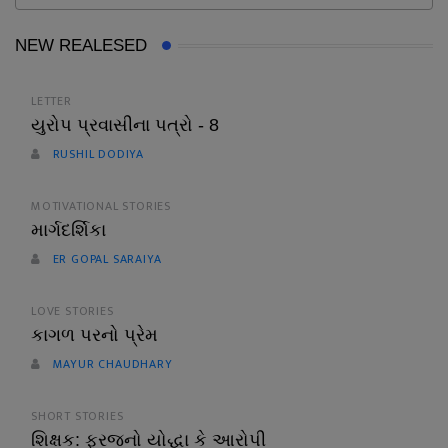
NEW REALESED
LETTER
યુરોપ પ્રવાસીના પત્રો - 8
RUSHIL DODIYA
MOTIVATIONAL STORIES
માર્ગદર્શિકા
ER GOPAL SARAIYA
LOVE STORIES
કાગળ પરનો પ્રેમ
MAYUR CHAUDHARY
SHORT STORIES
શિક્ષક: ફરજનો યોદ્ધા કે આરોપી