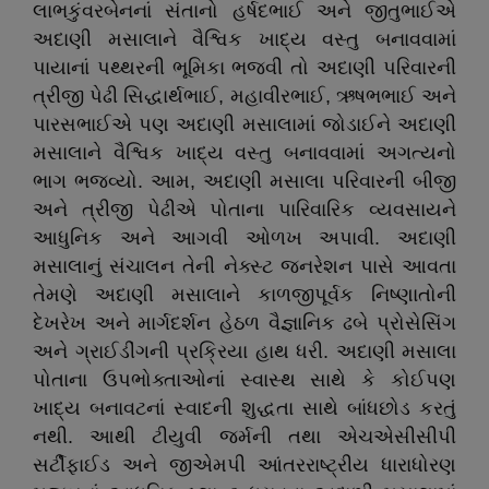
લાભકુંવરબેનનાં સંતાનો હર્ષદભાઈ અને જીતુભાઈએ
અદાણી મસાલાને વૈશ્વિક ખાદ્ય વસ્તુ બનાવવામાં
પાયાનાં પથ્થરની ભૂમિકા ભજવી તો અદાણી પરિવારની
ત્રીજી પેઢી સિદ્ધાર્થભાઈ, મહાવીરભાઈ, ઋષભભાઈ અને
પારસભાઈએ પણ અદાણી મસાલામાં જોડાઈને અદાણી
મસાલાને વૈશ્વિક ખાદ્ય વસ્તુ બનાવવામાં અગત્યનો
ભાગ ભજવ્યો. આમ, અદાણી મસાલા પરિવારની બીજી
અને ત્રીજી પેઢીએ પોતાના પારિવારિક વ્યવસાયને
આધુનિક અને આગવી ઓળખ અપાવી. અદાણી
મસાલાનું સંચાલન તેની નેક્સ્ટ જનરેશન પાસે આવતા
તેમણે અદાણી મસાલાને કાળજીપૂર્વક નિષ્ણાતોની
દેખરેખ અને માર્ગદર્શન હેઠળ વૈજ્ઞાનિક ઢબે પ્રોસેસિંગ
અને ગ્રાઈડીંગની પ્રક્રિયા હાથ ધરી. અદાણી મસાલા
પોતાના ઉપભોક્તાઓનાં સ્વાસ્થ સાથે કે કોઈપણ
ખાદ્ય બનાવટનાં સ્વાદની શુદ્ધતા સાથે બાંધછોડ કરતું
નથી. આથી ટીયુવી જર્મની તથા એચએસીસીપી
સર્ટીફાઈડ અને જીએમપી આંતરરાષ્ટ્રીય ધારાધોરણ