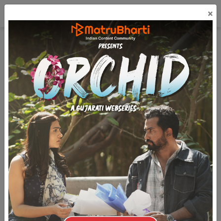
☰
×
લૉગિન
ગુજરાતી
મફત પ્રકાશિત કરો
Adani Masala
(41.9k)
11.6k
7
3.1k
અદાણી મસાલા
ભવ્ય રાવલ