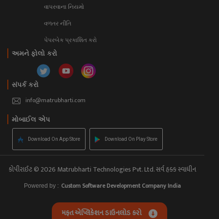
વાપરવાના નિયમો 
વળતર નીતિ
પેપરબેક પ્રકાશિત કરો
અમને ફોલો કરો
સંપર્ક કરો
info@matrubharti.com
મોબાઈલ એપ
Download On App Store
Download On Play Store
કોપીરાઈટ © 2026 Matrubharti Technologies Pvt. Ltd. સર્વ હક્ક સ્વાધીન
Custom Software Development Company India
Powered by :
મફત એપ્લિકેશન ડાઉનલોડ કરો