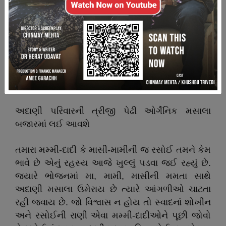
અદાણી મસાલાની નેક્સ્ટ જનરેશનએ ગૃહ ઉદ્યોગ
સમા અદાણી મસાલાનું મલ્ટીનેશનલ કંપનીમાં રૂપાંતર
કર્યું
પરંપરાગત સ્વાદમાં આધુનિકતાનો સંગમ રચી મસાલા
માર્કેટમાં નંબર ૧ બનતા અદાણી મસાલા
અદાણી પરિવારની ત્રીજી પેઢી ઓર્ગેનિક મસાલા
બજારમાં લઈ આવશે
તમારા મમ્મી-દાદી કે માસી-મામીની જ રસોઈ તમને કેમ
ભાવે છે એનું રહસ્ય આજે ખુલ્લું પડવા જઈ રહ્યું છે.
જ્યારે ભોજનમાં મા, મામી, માસીની મમતા સાથે
અદાણી મસાલા ઉમેરાય છે ત્યારે આંગળીઓ ચાટતા
રહી જવાય છે. જો વિશ્વાસ ન હોય તો સ્વાદનાં શોખીન
અને રસોઈની રાણી એવા મમ્મી-દાદીઓને પૂછી જોવો