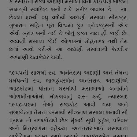
કે રસોઈનાં રાજા અદાણી મસાલા વિના કોઈપણ ભોજન
સામગ્રી સ્વાદિષ્ટ બની શકે ખરી? જવાબ છે – ના.
છેલ્લાં ૬૦થી વધુ વર્ષોથી અદાણી મસાલા સૌરાષ્ટ્ર,
ગુજરાત સહિત પૂરા વિશ્વમાં ફૂડ પ્રોડક્ટ્સની એક
એવી બ્રાંડ બની ગઈ છે જેનું ફક્ત નામ હી કાફી છે.
અદાણી મસાલા કોઈ ઓળખનાં મોહતાજ નથી તેમ
છતાં આવો કરીએ આ અદાણી મસાલાની કેટલીક
અજાણી ચટાકેદાર ચર્ચા.
૧૯૫૫ની સાલમાં સ્વ. અનંતરાય અદાણી અને તેમના
ધર્મપત્ની સ્વ. લાભકુંવરબેન અનંતરાય અદાણીએ
આટકોટમાં પોતાના ઘરમાંથી મસાલાઓ બનાવીને
ઓળખીતાઓમાં મોકલવાનું શરૂ કર્યું. ત્યારબાદ
૧૯૫૮-૫૯માં તેઓ રાજકોટ આવી ગયા અને
રાજકોટનાં તેમનાં ઘરમાંથી સીઝનલ મસાલા બનાવી સૌ
પ્રથમ તો રાજકોટથી છેક મુંબઈ સુધી કુટુંબ, પરિવાર
અને મિત્રવર્ગમાં વહેચ્યા. અનંતરાયભાઈ મસાલાનાં
માર્કેટિંગમાં ધ્યાન આપે જ્યારે લાભકુંવરબેન મસાલા