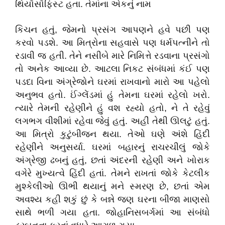
થિયૉસૉફિસ્ટ હતા. તેમાંના એકનું નામ
કિચન હતું, જેમનો પ્રસંગ આપણને હવે પછી પણ
કરવો પડશે. આ મિત્રોના સહવાસે પણ ધર્મપત્નીને તો
રડાવી જ હતી. તેને નસીબે મારે નિમિત્તે રડવાના પ્રસંગો
તો અનેક આવ્યા છે. આટલા નિકટ સંબંધમાં કંઈ પણ
પડદા વિના અંગ્રેજોને ઘરમાં રાખવાનો મારો આ પહેલો
અનુભવ હતો. ઈંગ્લેંડમાં હું તેમના ઘરમાં રહેલો ખરો.
ત્યારે તેમની રહેણીને હું વશ રહ્યો હતો, ને તે રહેવું
લગભગ વીશીમાં રહેવા જેવું હતું. અહીં તેથી ઊલટું હતું.
આ મિત્રો કુટુંબીજન થયા. તેઓ ઘણે અંશે હિંદી
રહેણીને અનુસર્યા. ઘરમાં બહારનું રાચરચીલું જોકે
અંગ્રેજી ઢબનું હતું, છતાં અંદરની રહેણી અને ખોરાક
વગેરે મુખ્યત્વે હિંદી હતાં. તેમને રાખતાં જોકે કેટલીક
મુશ્કેલીઓ ઊભી થયાનું મને સ્મરણ છે, છતાં એમ
અવશ્ય કહી શકું છું કે બન્ને જણ ઘરના બીજા માણસો
સાથે ભળી ગયા હતા. જોહાનિસબર્ગમાં આ સંબંધો