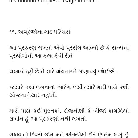
distribution / copies / usage in court.
૧૧. અંગ્રેજોના ગાઢ પરિચયો
આ પ્રકરણ લખતાં એવો પ્રસંગ આવ્યો છે કે સત્યના
પ્રયોગોની આ કથા કેવી રીતે
લખાઈ રહી છે તે મારે વાંચનારને જણાવવું જોઈએ.
જ્યારે કથા લખવાનો આરંભ કર્યો ત્યારે મારી પાસે કશી
યોજના તૈયાર નહોતી.
મારી પાસે કંઈ પુસ્તકો, રોજનીશી કે બીજાં કાગળિયાં
રાખીને હું આ પ્રકરણો નથી લખતો.
લખવાનો દિવસે જેમ મને અંતર્યામી દોરે છે તેમ લખું છું