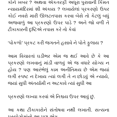
કોને ખબર ? અથવા એકતરફી અધૂરા પુરાવાની કિંમત
ન્યાયમંદિરમાં શી અંકાય ? લખાયેલાં પ્રકરણો ઉપર
કોઈ નવરો મારી ઊલટતપાસ કરવા બેસે તો કેટલું બધું
અજવાળું આ પ્રકરણો ઉપર પાડે ? અને જો વળી તે
ટીકાકારની દૃષ્ટિએ તપાસ કરે તો કેવાં
‘પોકળો’ પ્રકટ કરી જગતને હસાવે ને પોતે ફુલાય ?
આમ વિચારતાં ઘડીભર એમ જ થઈ આવે છે કે આ
પ્રકરણો લખવાનું માંડી વાળવું એ જ વધારે યોગ્ય ન
હોય ? પણ આરંભેલું કામ અનીતિમય છે એમ જ્યાં
લગી સ્પષ્ટ ન દેખાય ત્યાં લગી તે ન છોડવું એ ન્યાયે,
જ્યાં સુધી અંતર્યામી ન અટકાવે ત્યાં સુધી આ
પ્રકરણો લખ્યા કરવાં એ નિશ્ચય ઉપર આવું છું.
આ કથા ટીકાકારોને સંતોષવા નથી લખાતી. સત્યના
પ્રયોગોમાંનો આ પણ એક