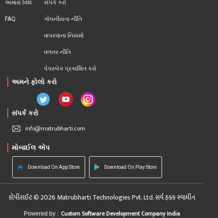
અમારા વિશે
સંપર્ક કરો
FAQ
ગોપનીયતા નીતિ
વાપરવાના નિયમો 
વળતર નીતિ
પેપરબેક પ્રકાશિત કરો
અમને ફોલો કરો
સંપર્ક કરો
info@matrubharti.com
મોબાઈલ એપ
Download On App Store
Download On Play Store
કોપીરાઈટ © 2026 Matrubharti Technologies Pvt. Ltd. સર્વ હક્ક સ્વાધીન
Custom Software Development Company India
Powered by :