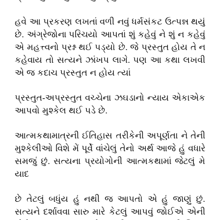
હવે આ પ્રકરણ લખતાં વળી નવું ધર્મસંકટ ઉત્પન્ન થયું
છે. અંગ્રેજોના પરિચયો આપતાં શું કહેવું ને શું ન કહેવું
એ મહત્ત્વનો પ્રશ્ન થઈ પડ્યો છે. જે પ્રસ્તુત હોય તે ન
કહેવાય તો સત્યને ઝાંખપ લાગે. પણ આ કથા લખવી
એ જ કદાચ પ્રસ્તુત ન હોય ત્યાં
પ્રસ્તુત-અપ્રસ્તુત વચ્ચેના ઝઘડાનો ન્યાય એકાએક
આપવો મુશ્કેલ થઈ પડે છે.
આત્મકથામાત્રની ઈતિહાસ તરીકેની અપૂર્ણતા ને તેની
મુશ્કેલીઓ વિશે મેં પૂર્વે વાંચેલું તેનો અર્થ આજે હું વધારે
સમજું છું. સત્યના પ્રયોગોની આત્મકથામાં જેટલું મે
યાદ
છે તેટલું બધુંય હું નથી જ આપતો એ હું જાણું છું.
સત્યને દર્શાવવા સારુ મારે કેટલું આપવું જોઈએ એની