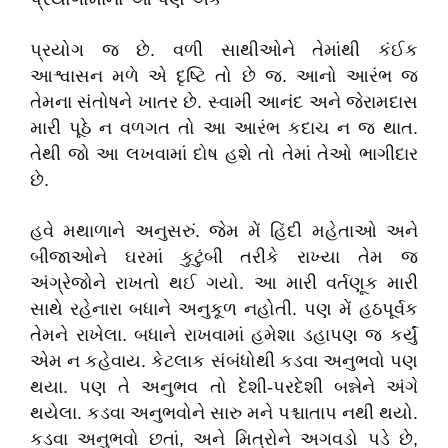
પ્રયોગ જ છે. વળી સાથીઓને તેમાંથી કંઈક
આશ્વાસન મળે એ દૃષ્ટિ તો છે જ. આનો આરંભ જ
તેમના સંતોષને ખાતર છે. સ્વામી આનંદ અને જેરામદાસ
મારી પૂઠે ન વળગત તો આ આરંભ કદાચ ન જ થાત.
તેથી જો આ લખવામાં દોષ હશે તો તેમાં તેઓ ભાગીદાર
છે.
હવે મથાળાને અનુસરું. જેમ મેં હિંદી મહેતાઓ અને
બીજાઓને ઘરમાં કુટુંબી તરીકે રાખ્યા તેમ જ
અંગ્રેજોને રાખતો થઈ ગયો. આ મારી વર્તણૂક મારી
સાથે રહેનારા બધાને અનુકૂળ નહોતી. પણ મેં હઠપૂર્વક
તેમને રાખેલા. બધાને રાખવામાં હમેશા ડહાપણ જ કર્યું
એમ ન કહેવાય. કેટલાક સંબંધોથી કડવા અનુભવો પણ
થયા. પણ તે અનુભવ તો દેશી-પરદેશી બન્નેને અંગે
થયેલા. કડવા અનુભવોને સારુ મને પશ્ચાતાપ નથી થયો.
કડવા અનુભવો છતાં, અને મિત્રોને અગવડો પડે છે,