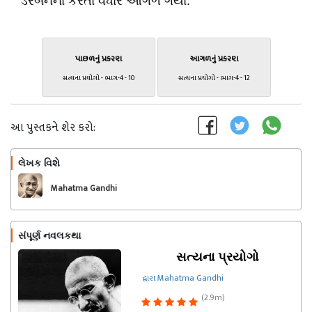
ડરબનના કરતાં વધારે આગળ ગયા.
પાછળનું પ્રકરણ
આગળનું પ્રકરણ
સત્યના પ્રયોગો - ભાગ-4 - 10
સત્યના પ્રયોગો - ભાગ-4 - 12
આ પુસ્તકને શેર કરો:
લેખક વિશે
અનુસરો
Mahatma Gandhi
સંપૂર્ણ નવલકથા
સત્યના પ્રયોગો
દ્વારા Mahatma Gandhi
(2.9m)