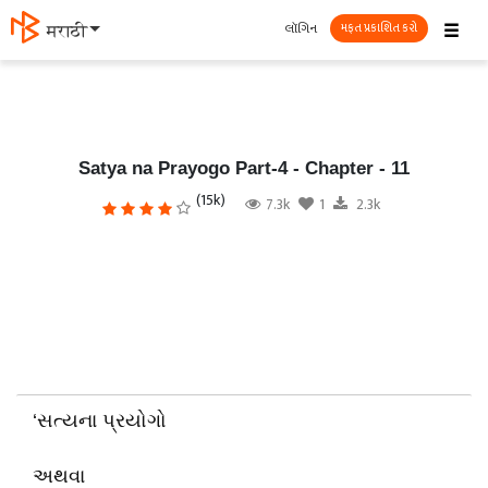
☰
લૉગિન
मराठी
મફત પ્રકાશિત કરો
Satya na Prayogo Part-4 - Chapter - 11
(15k)
7.3k
1
2.3k
‘સત્યના પ્રયોગો
અથવા