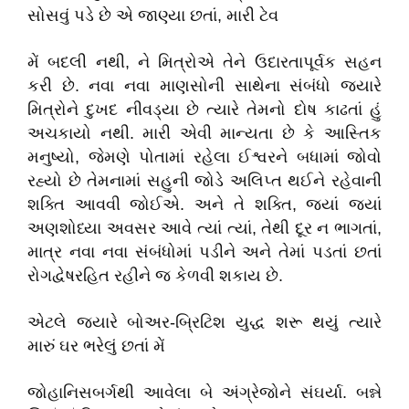
સોસવું પડે છે એ જાણ્યા છતાં, મારી ટેવ
મેં બદલી નથી, ને મિત્રોએ તેને ઉદારતાપૂર્વક સહન
કરી છે. નવા નવા માણસોની સાથેના સંબંધો જ્યારે
મિત્રોને દુખદ નીવડ્યા છે ત્યારે તેમનો દોષ કાઢતાં હું
અચકાયો નથી. મારી એવી માન્યતા છે કે આસ્તિક
મનુષ્યો, જેમણે પોતામાં રહેલા ઈશ્વરને બધામાં જોવો
રહ્યો છે તેમનામાં સહુની જોડે અલિપ્ત થઈને રહેવાની
શક્તિ આવવી જોઈએ. અને તે શક્તિ, જ્યાં જ્યાં
અણશોધ્યા અવસર આવે ત્યાં ત્યાં, તેથી દૂર ન ભાગતાં,
માત્ર નવા નવા સંબંધોમાં પડીને અને તેમાં પડતાં છતાં
રોગદ્વેષરહિત રહીને જ કેળવી શકાય છે.
એટલે જ્યારે બોઅર-બ્રિટિશ યુદ્ધ શરૂ થયું ત્યારે
મારું ઘર ભરેલું છતાં મેં
જોહાનિસબર્ગથી આવેલા બે અંગ્રેજોને સંઘર્યા. બન્ને