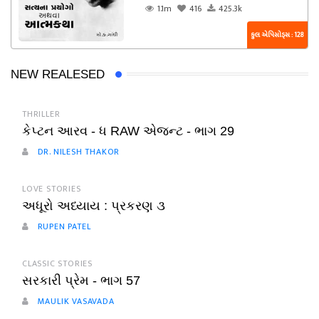
1.1m
416
425.3k
કુલ એપિસોડ્સ : 128
NEW REALESED
THRILLER
કેપ્ટન આરવ - ધ RAW એજન્ટ - ભાગ 29
DR. NILESH THAKOR
LOVE STORIES
અધૂરો અધ્યાય : પ્રકરણ ૩
RUPEN PATEL
CLASSIC STORIES
સરકારી પ્રેમ - ભાગ 57
MAULIK VASAVADA