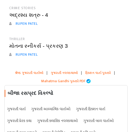
CRIME STORIES
અદ્રશ્ય શત્રુ - 4
RUPEN PATEL
THRILLER
મોતના સ્નીકર્સ - પ્રકરણ 3
RUPEN PATEL
શ્રેષ્ઠ ગુજરાતી વાર્તાઓ
|
ગુજરાતી નવલકથાઓ
|
ફિક્શન વાર્તા પુસ્તકો
|
Mahatma Gandhi પુસ્તકો PDF
બીજા રસપ્રદ વિકલ્પો
ગુજરાતી વાર્તા
ગુજરાતી આધ્યાત્મિક વાર્તાઓ
ગુજરાતી ફિક્શન વાર્તા
ગુજરાતી પ્રેરક કથા
ગુજરાતી ક્લાસિક નવલકથાઓ
ગુજરાતી બાળ વાર્તાઓ