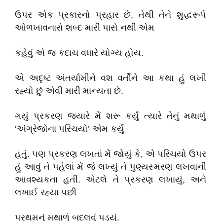
ઉપર એક પ્રકારનો પ્રહાર છે, તેથી તેને શુદ્ધરૂપે
ઓળખાવનારો શબ્દ મારી પાસે નથી એમ
કહેવું એ જ કદાચ વધારે યોગ્ય હોય.
એ અદૃષ્ટ અંતર્યામીને વશ વર્તીને આ કથા હું લખી
રહ્યો છું એવી મારી માન્યતા છે.
ગયું પ્રકરણ જ્યારે મેં શરૂ કર્યું ત્યારે તેનું મથાળું
‘અંગ્રેજોના પરિચયો’ એમ કર્યું
હતું. પણ પ્રકરણ લખતાં મેં જોયું કે, એ પરિચયો ઉપર
હું આવું તે પહેલાં મેં જે લખ્યું તે પુણ્યસ્મરણ લખવાની
આવશ્યકતા હતી. એટલે તે પ્રકરણ લખાયું, અને
લખાઈ રહ્યા પછી
પ્રથમનું મથાળું બદલવું પડ્યું.