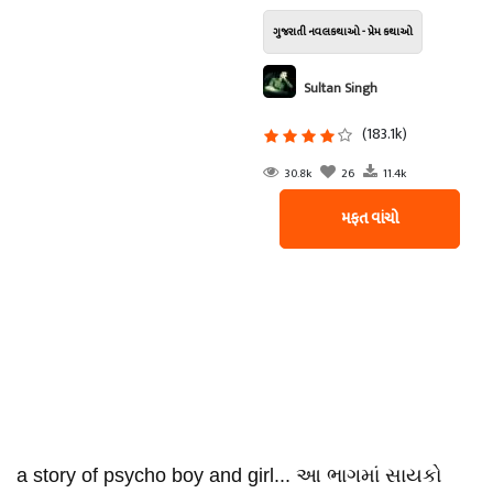
ગુજરાતી નવલકથાઓ - પ્રેમ કથાઓ
Sultan Singh
(183.1k)
30.8k
26
11.4k
મફત વાંચો
a story of psycho boy and girl... આ ભાગમાં સાયકો