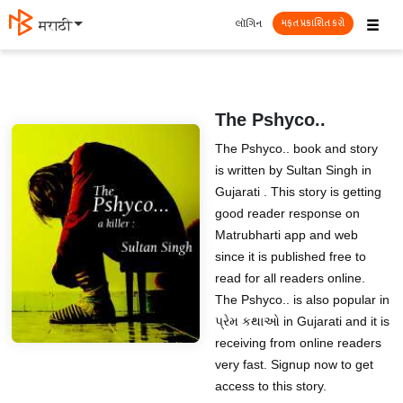
☰
લૉગિન
मराठी
મફત પ્રકાશિત કરો
The Pshyco..
The Pshyco.. book and story
is written by Sultan Singh in
Gujarati . This story is getting
good reader response on
Matrubharti app and web
since it is published free to
read for all readers online.
The Pshyco.. is also popular in
પ્રેમ કથાઓ in Gujarati and it is
receiving from online readers
very fast. Signup now to get
access to this story.