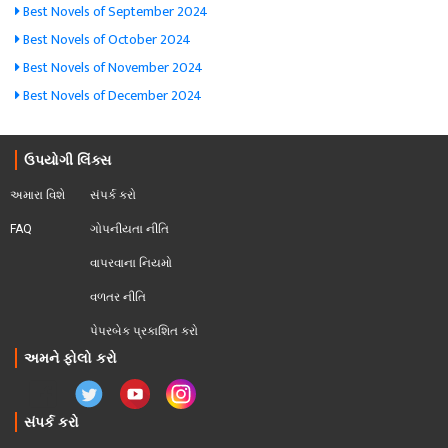
Best Novels of September 2024
Best Novels of October 2024
Best Novels of November 2024
Best Novels of December 2024
ઉપયોગી લિંક્સ
અમારા વિશે
સંપર્ક કરો
FAQ
ગોપનીયતા નીતિ
વાપરવાના નિયમો 
વળતર નીતિ
પેપરબેક પ્રકાશિત કરો
અમને ફોલો કરો
સંપર્ક કરો