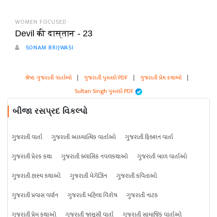
WOMEN FOCUSED
Devil की दास्तान - 23
SONAM BRIJWASI
શ્રેષ્ઠ ગુજરાતી વાર્તાઓ
|
ગુજરાતી પુસ્તકો PDF
|
ગુજરાતી પ્રેમ કથાઓ
|
Sultan Singh પુસ્તકો PDF
બીજા રસપ્રદ વિકલ્પો
ગુજરાતી વાર્તા
ગુજરાતી આધ્યાત્મિક વાર્તાઓ
ગુજરાતી ફિક્શન વાર્તા
ગુજરાતી પ્રેરક કથા
ગુજરાતી ક્લાસિક નવલકથાઓ
ગુજરાતી બાળ વાર્તાઓ
ગુજરાતી હાસ્ય કથાઓ
ગુજરાતી મેગેઝિન
ગુજરાતી કવિતાઓ
ગુજરાતી પ્રવાસ વર્ણન
ગુજરાતી મહિલા વિશેષ
ગુજરાતી નાટક
ગુજરાતી પ્રેમ કથાઓ
ગુજરાતી જાસૂસી વાર્તા
ગુજરાતી સામાજિક વાર્તાઓ