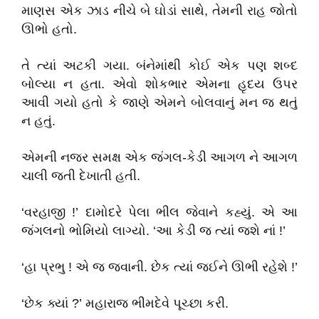
માણસ એક ઝાડ નીચે બે ઘોડાં સાથે, તેમની રાહ જોતો
ઊભો હતો.
તે ત્યાં અટકી ગયા. બંનેમાંથી કોઈ એક પણ શબ્દ
બોલ્યા ન હતા. એવો શોકભાર એમના હૃદય ઉપર
આવી ગયો હતો કે જાણે એમને બોલવાનું મન જ થતું
ન હતું.
એમની નજર સમક્ષ એક જંગલ-કેડી આગળ ને આગળ
ચાલી જતી દેખાતી હતી.
‘વરહાજી !’ દામોદરે પેલા ભીલ જેવાને કહ્યું. એ આ
જંગલનો ભોમિયો લાગ્યો. ‘આ કેડી જ ત્યાં જશે નાં !’
‘હા પ્રભુ ! એ જ જવાની. છેક ત્યાં જઈને ઊભી રહેશે !’
‘છેક ક્યાં ?’ મહારાજ ભીમદેવે પૂચ્છા કરી.