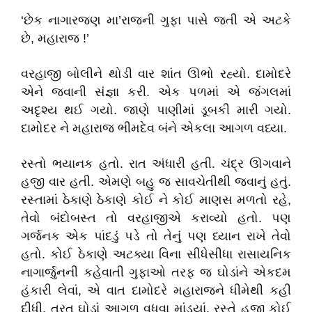
‘છેક નાગારજણ મા’રાજની ગુફા પાસે જતી એ અટકે
છે, મહારાજ !’
વરહાજી બોલીને થોડી વાર શાંત ઊભો રહ્યો. દામોદરે
એને જવાની સંજ્ઞા કરી. એક પળમાં એ જંગલમાં
અદૃશ્ય થઈ ગયો. જાણે પાણીમાં ડૂબકી મારી ગયો.
દામોદર ને મહારાજ ભીમદેવ બંને એકલા આગળ વધ્યા.
રસ્તો ભયાનક હતો. રાત અંધારી હતી. ચંદ્ર ઊગવાને
હજી વાર હતી. એમણે બહુ જ સાવચેતીથી જવાનું હતું.
રસ્તામાં ઠેકાણે ઠેકાણે કોઈ ને કોઈ માણસ મળતો રહે,
તેવો બંદોબસ્ત તો વરહાજીએ કરાવ્યો હતો. પણ
ગર્જનક એક પાંદડું પડે તો તેનું પણ ધ્યાન રાખે તેવો
હતો. કોઈ ઠેકાણે અટક્યા વિના સીધેસીધા રાસાયનિક
નાગાર્જુનની કહેવાતી ગુફાઓ તરફ જ ઘોડાંને એકદમ
હંકારી લેવાં, એ વાત દામોદરે મહારાજને ધીમેથી કહી
દીધી. તરત ઘોડાં આગળ વધવા માંડ્યાં. રસ્તે હજી કોઈ