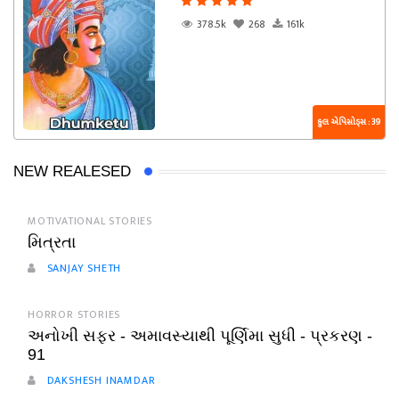
378.5k
268
161k
કુલ એપિસોડ્સ : 39
NEW REALESED
MOTIVATIONAL STORIES
મિત્રતા
SANJAY SHETH
HORROR STORIES
અનોખી સફર - અમાવસ્યાથી પૂર્ણિમા સુધી - પ્રકરણ -
91
DAKSHESH INAMDAR