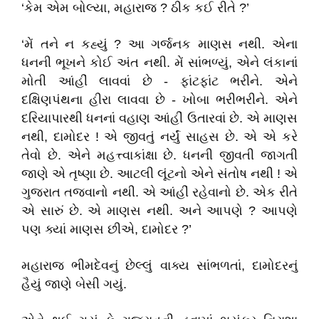
‘કેમ એમ બોલ્યા, મહારાજ ? ઠીક કઈ રીતે ?’
‘મેં તને ન કહ્યું ? આ ગર્જનક માણસ નથી. એના
ધનની ભૂખને કોઈ અંત નથી. મેં સાંભળ્યું, એને લંકાનાં
મોતી આંહીં લાવવાં છે - ફાંટફાંટ ભરીને. એને
દક્ષિણપંથના હીરા લાવવા છે - ખોબા ભરીભરીને. એને
દરિયાપારથી ધનનાં વહાણ આંહીં ઉતારવાં છે. એ માણસ
નથી, દામોદર ! એ જીવતું નર્યું સાહસ છે. એ એ કરે
તેવો છે. એને મહત્ત્વાકાંક્ષા છે. ધનની જીવતી જાગતી
જાણે એ તૃષ્ણા છે. આટલી લૂંટનો એને સંતોષ નથી ! એ
ગુજરાત તજવાનો નથી. એ આંહીં રહેવાનો છે. એક રીતે
એ સારું છે. એ માણસ નથી. અને આપણે ? આપણે
પણ ક્યાં માણસ છીએ, દામોદર ?’
મહારાજ ભીમદેવનું છેલ્લું વાક્ય સાંભળતાં, દામોદરનું
હૈયું જાણે બેસી ગયું.