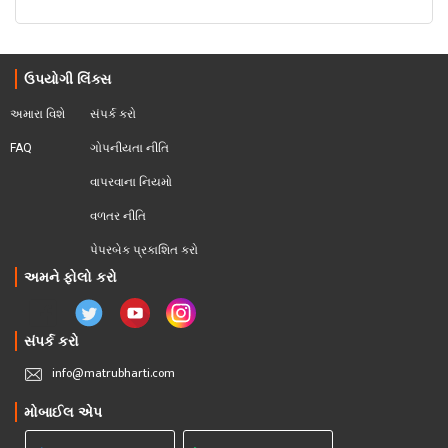
ઉપયોગી લિંક્સ
અમારા વિશે
સંપર્ક કરો
FAQ
ગોપનીયતા નીતિ
વાપરવાના નિયમો 
વળતર નીતિ
પેપરબેક પ્રકાશિત કરો
અમને ફોલો કરો
સંપર્ક કરો
info@matrubharti.com
મોબાઈલ એપ