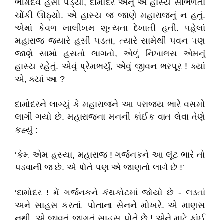
ભીમદેવ હસી પડ્યો, દામોદર એનું એ હાસ્ય સાંભળતાં
ચોંકી ઊઠ્યો. એ હાસ્ય જ જાણે મહારાજનું ન હતું.
એમાં કેવળ ખાલીખમ શૂન્યતા દેખાતી હતી. પહેલાં
મહારાજ જ્યારે હસી પડતા, ત્યારે સામેથી પવન પણ
જાણે સામો હસતો લાગતો, એળું નિખાલસ એમનું
હાસ્ય રહેતું. એવું પ્રેમભર્યું, એવું જીવન ભરપૂર ! ક્યાં
એ, ક્યાં આ ?
દામોદરને લાગ્યું કે મહારાજને આ પરાજય ભારે વસમો
લાગી ગયો છે. મહારાજના મનની કાંઈક વાત લેવા તેણે
કહ્યું :
‘કેમ એમ હસ્યા, મહારાજ ! ગર્જનકને આ લૂંટ ભારે તો
પડવાની જ છે. એ પોતે પણ એ જાણતો લાગે છે !’
‘દામોદર ! મેં ગર્જનકને કંથકોટમાં જોયો છે - લડતાં
અને સાહસ કરતાં, પોતાના સેનને મોખરે. એ માણસ
નથી, એ જીવતું જાગતું સાહસ પોતે છે ! એને માટે કાંઈ