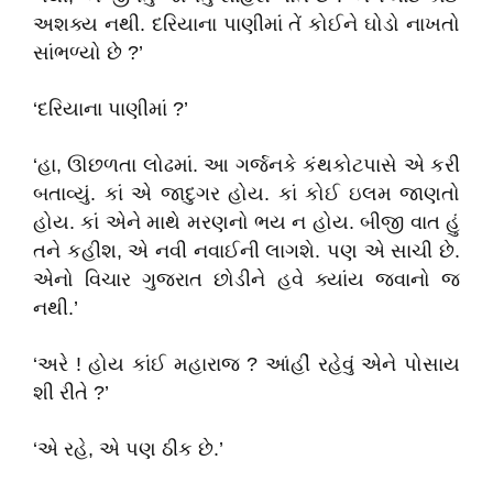
અશક્ય નથી. દરિયાના પાણીમાં તેં કોઈને ઘોડો નાખતો
સાંભળ્યો છે ?’
‘દરિયાના પાણીમાં ?’
‘હા, ઊછળતા લોઢમાં. આ ગર્જનકે કંથકોટપાસે એ કરી
બતાવ્યું. કાં એ જાદુગર હોય. કાં કોઈ ઇલમ જાણતો
હોય. કાં એને માથે મરણનો ભય ન હોય. બીજી વાત હું
તને કહીશ, એ નવી નવાઈની લાગશે. પણ એ સાચી છે.
એનો વિચાર ગુજરાત છોડીને હવે ક્યાંય જવાનો જ
નથી.’
‘અરે ! હોય કાંઈ મહારાજ ? આંહીં રહેવું એને પોસાય
શી રીતે ?’
‘એ રહે, એ પણ ઠીક છે.’