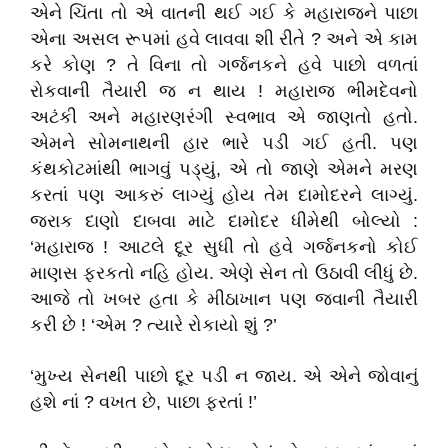
એને ચિંતા તો એ વાતની થઈ ગઈ કે મહારાજને પાછા
એના અસલ રૂપમાં હવે લાવવા શી રીતે ? અને એ કામ
કરે કોણ ? તે વિના તો ગર્જનકને હવે પાછો વળતાં
રોકવાની તૈયારી જ ન થાય ! મહારાજ ભીમદેવનો
અટંકી અને મહારણરંગી સ્વભાવ એ જાણતો હતો.
એમને સોમનાથની હાર ભારે પડી ગઈ હતી. પણ
કંથકોટમાંથી ભાગવું પડ્યું, એ તો જાણે એમને મરણ
કરતાં પણ આકરું લાગ્યું હોય તેમ દામોદરને લાગ્યું.
જરાક દાણો દાબવા માટે દામોદર ધીમેથી બોલ્યો :
‘મહારાજ ! આટલે દૂર સુધી તો હવે ગર્જનકનો કોઈ
માણસ ફરકતો નહિ હોય. એણે સેન તો ઉઠાવી લીધું છે.
આજે તો ખબર હતા કે મીઠાખાન પણ જવાની તૈયારી
કરી છે ! ‘એમ ? ત્યારે રોકાયો શું ?’
‘મુખ્ય સેનથી પાછો દૂર પડી ન જાય. એ એને જોવાનું
હશે નાં ? વખત છે, પાછા ફરતાં !’