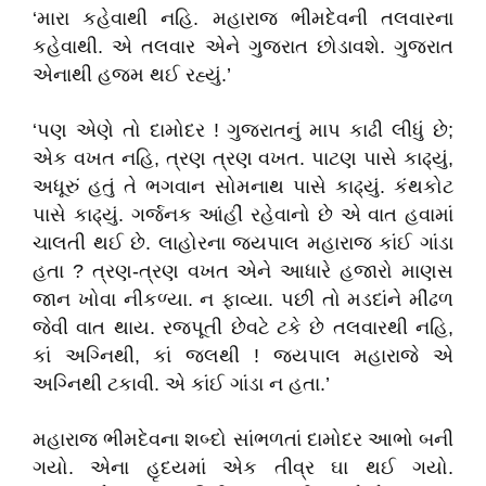
‘મારા કહેવાથી નહિ. મહારાજ ભીમદેવની તલવારના
કહેવાથી. એ તલવાર એને ગુજરાત છોડાવશે. ગુજરાત
એનાથી હજમ થઈ રહ્યું.’
‘પણ એણે તો દામોદર ! ગુજરાતનું માપ કાઢી લીધું છે;
એક વખત નહિ, ત્રણ ત્રણ વખત. પાટણ પાસે કાઢ્યું,
અધૂરું હતું તે ભગવાન સોમનાથ પાસે કાઢ્યું. કંથકોટ
પાસે કાઢ્યું. ગર્જનક આંહીં રહેવાનો છે એ વાત હવામાં
ચાલતી થઈ છે. લાહોરના જયપાલ મહારાજ કાંઈ ગાંડા
હતા ? ત્રણ-ત્રણ વખત એને આધારે હજારો માણસ
જાન ખોવા નીકળ્યા. ન ફાવ્યા. પછી તો મડદાંને મીંઢળ
જેવી વાત થાય. રજપૂતી છેવટે ટકે છે તલવારથી નહિ,
કાં અગ્નિથી, કાં જલથી ! જયપાલ મહારાજે એ
અગ્નિથી ટકાવી. એ કાંઈ ગાંડા ન હતા.’
મહારાજ ભીમદેવના શબ્દો સાંભળતાં દામોદર આભો બની
ગયો. એના હૃદયમાં એક તીવ્ર ઘા થઈ ગયો.