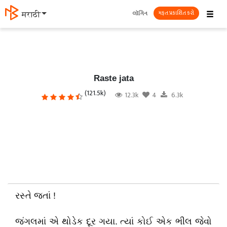
☰
લૉગિન
मराठी
મફત પ્રકાશિત કરો
Raste jata
(121.5k)
12.3k
4
6.3k
રસ્તે જતાં !
જંગલમાં એ થોડેક દૂર ગયા. ત્યાં કોઈ એક ભીલ જેવો