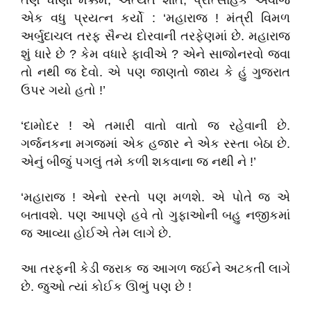
તેણે ધીણા મક્કમ, અત્યંત શાંત, પ્રોત્સાહક અવાજે
એક વધુ પ્રયત્ન કર્યો : ‘મહારાજ ! મંત્રી વિમળ
અર્બુદાચલ તરફ સૈન્ય દોરવાની તરફેણમાં છે. મહારાજ
શું ધારે છે ? કેમ વધારે ફાવીએ ? એને સાજોનરવો જવા
તો નથી જ દેવો. એ પણ જાણતો જાય કે હું ગુજરાત
ઉપર ગયો હતો !’
‘દામોદર ! એ તમારી વાતો વાતો જ રહેવાની છે.
ગર્જનકના મગજમાં એક હજાર ને એક રસ્તા બેઠા છે.
એનું બીજું પગલું તમે કળી શકવાના જ નથી ને !’
‘મહારાજ ! એનો રસ્તો પણ મળશે. એ પોતે જ એ
બતાવશે. પણ આપણે હવે તો ગુફાઓની બહુ નજીકમાં
જ આવ્યા હોઈએ તેમ લાગે છે.
આ તરફની કેડી જરાક જ આગળ જઈને અટકતી લાગે
છે. જુઓ ત્યાં કોઈક ઊભું પણ છે !