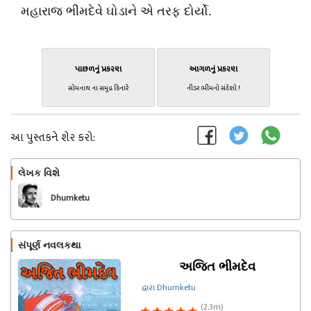
મહારાજ ભીમદેવે ઘોડાને એ તરફ દોર્યો.
પાછળનું પ્રકરણ
આગળનું પ્રકરણ
સોમનાથ ના સમુદ્ર કિનારે
નીડર ભીમનો સંદેશો !
આ પુસ્તકને શેર કરો:
લેખક વિશે
અનુસરો
Dhumketu
સંપૂર્ણ નવલકથા
અજિત ભીમદેવ
દ્વારા Dhumketu
(2.3m)