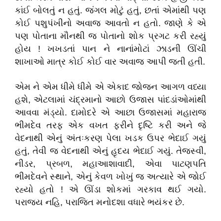
કાંઈ બોલતું ન હતું. જંગલ મોટું હતું, છતાં એમાંથી પણ
કોઈ પશુપંખીનો અવાજ આવતો ન હતો. જાણે કે એ
પણ પોતાના મૌનથી જ પોતાનો શોક પ્રગટ કરી રહ્યું
હોય ! ખખડતાં પાન ને નાનાંમોટાં ઝાડની ઊંચી
શાખાઓ માત્ર કોઈ કોઈ વાર અવાજ આપી જતી હતી.
એમ ને એમ ધીમે ધીમે એ એકાદ જોજન આગળ વધ્યા
હશે, એટલામાં ચંદ્રમાનો આછો ઉજાસ પાંદડાંઓમાંથી
આવવા મંડ્યો. દામોદરે એ આછા ઉજાસમાં મહારાજ
ભીમદેવ તરફ એક વખત ફરીને દૃષ્ટિ કરી અને જે
વેદનાથી એનું અંતઃકરણ પેલા ખડક ઉપર ભેદાઈ ગયું
હતું, તેવી જ વેદનાથી એનું હૃદય ભેદાઈ ગયું. તેજસ્વી,
નીડર, પ્રબળ, મહાઆશાવાદી, એવા પાટણપતિ
ભીમદેવને સ્થાને, એનું કેવળ ખોખું જ અત્યારે એ જોઈ
રહ્યો હતો ! એ ઊંડા શોકમાં ગરકાવ થઈ ગયો.
પરાજય નહિ, પરાજિત મનોદશા વધારે ભયંકર છે.