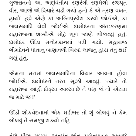
ગુજરાતનો આ અદ્વિતીય રણરંગી રણઘેલો રજપૂત
વીર, આજે એ વિચારે ચડી ગયો હતો કે એ ત્રણ વખત
હાર્યો. હવે એણે કાં અગ્નિપ્રવેશ કરવો જોઈએ, કાં
જલસમાધિ લેવી જોઈએ. દામોદરના અંતઃકરણમાં
મહારાજના શબ્દોએ મોટું શૂળ જાણે ભોંકાવ્યું હતું.
દામોદર ઊંડા મનોમંથનમાં પડી ગયો. મહારાજ
ભીમદેવને પોતાનું બાણાવળી બિરુદ લાજતું હોય તેવું થઈ
ગયું હતું.
એમના મનમાં જલસમાધિના વિચાર આવતા હોવા
જોઈએ. દામોદરને તરત સૂઝી આવ્યું. ‘ત્યારે તો
મહારાજ આંહીં દોડ્યા આવ્યા છે તે પણ કાં તો એટલા
જ માટે જ !’
ઊંડી શોકવેદનામાં એક ઘડીભર તો શું બોલવું ને કેમ
બોલવું તે સમજી શક્યો નહિ.