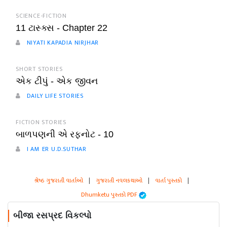
SCIENCE-FICTION
11 ટાસ્ક્સ - Chapter 22
NIYATI KAPADIA NIRJHAR
SHORT STORIES
એક ટીપું - એક જીવન
DAILY LIFE STORIES
FICTION STORIES
બાળપણની એ રફનોટ - 10
I AM ER U.D.SUTHAR
શ્રેષ્ઠ ગુજરાતી વાર્તાઓ
|
ગુજરાતી નવલકથાઓ
|
વાર્તા પુસ્તકો
|
Dhumketu પુસ્તકો PDF
બીજા રસપ્રદ વિકલ્પો