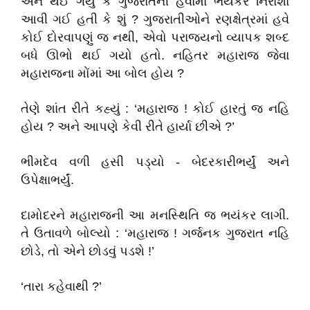
એને થઈ ગયું કે ગુજરાતની હવામાં ભયંકર નિરાશા
આવી ગઈ હતી કે શું ? ગુજરાતીઓને રણક્ષેત્રમાં હવે
કોઈ દોરવાપણું જ નથી, એવો પરાજયનો વ્યાપક શબ્દ
બધે ઊભો થઈ ગયો હતો. નહિતર મહારાજ જેવા
મહારાજના મોંમાં આ બોલ હોય ?
તેણે શાંત રીતે કહ્યું : ‘મહારાજ ! કોઈ હારતું જ નહિ
હોય ? અને આપણે કેવી રીતે હાર્યા છીએ ?’
ભીમદેવ વળી હસી પડ્યો - બેદરકારીભર્યું અને
ઉપેક્ષાભર્યું.
દામોદરને મહારાજની આ મનસ્થિતિ જ ભયંકર લાગી.
તે ઉતાવળે બોલ્યો : ‘મહારાજ ! ગર્જનક ગુજરાત નહિ
છોડે, તો એને છોડવું પડશે !’
‘તારા કહેવાથી ?’