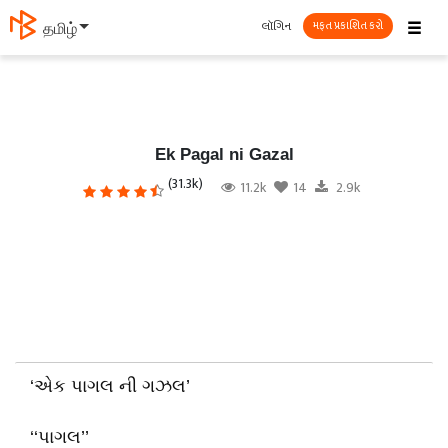
☰
લૉગિન
தமிழ்
મફત પ્રકાશિત કરો
Ek Pagal ni Gazal
(31.3k)
11.2k
14
2.9k
‘એક પાગલ ની ગઝલ’
‘‘પાગલ’’