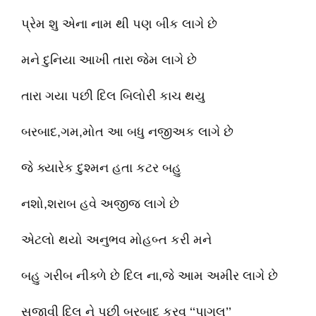
પ્રેમ શુ એના નામ થી પણ બીક લાગે છે
મને દુનિયા આખી તારા જેમ લાગે છે
તારા ગયા પછી દિલ બિલોરી કાચ થયુ
બરબાદ,ગમ,મોત આ બધુ નજીઅક લાગે છે
જે ક્યારેક દુશ્મન હતા કટર બહુ
નશો,શરાબ હવે અજીજ લાગે છે
એટલો થયો અનુભવ મોહબ્ત કરી મને
બહુ ગરીબ નીક્ળે છે દિલ ના,જે આમ અમીર લાગે છે
સજાવી દિલ ને પછી બરબાદ કરવુ ‘‘પાગલ’’