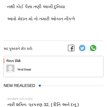
નથી કોઈ પૈસા તણી આખી દુનિયા
આવો મેદાન મો તો તમારી ઓકાત નીકળે
આ પુસ્તકને શેર કરો:
લેખક વિશે
અનુસરો
Viral Desai
NEW REALESED
WOMEN FOCUSED
નારી શક્તિ- પ્રકરણ 32, ( દિતિ અને દનુ )