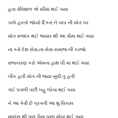
હતા વેવિશાળ એ સીમા થઈ ગયા
કાલે હસ્તો જોયો દિકરા ને બાપ ની મોત પર
મોત મજાક થઈ જ્યાર થી આ વીમા થઈ ગયા
ના કરો દેશ સેવા,ના સેવા સમાજ ની કરજો
રાજકારણ કરો એમના હાથ ઘી મા થઈ ગયા
બીક હતી મોત ની જ્યા સુધી તુ હતી
ગઈ પગલી પછી બહુ લોચા થઈ ગયા
ને આ કેવી છે પ્રગતી આ શુ વિકાસ
માણસ થી પણ પૈસા ઘણા મોઘા થઈ ગયા