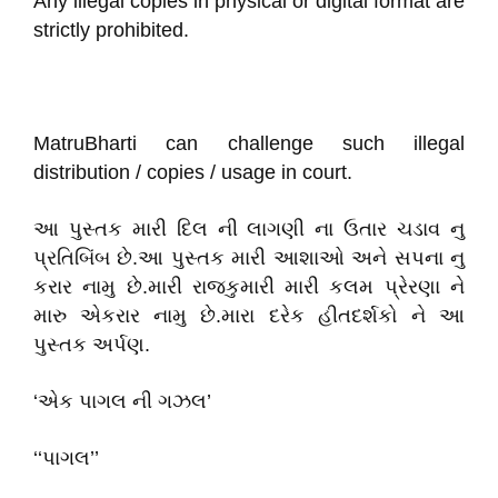
Any illegal copies in physical or digital format are
strictly prohibited.
MatruBharti can challenge such illegal
distribution / copies / usage in court.
આ પુસ્તક મારી દિલ ની લાગણી ના ઉતાર ચડાવ નુ
પ્રતિબિંબ છે.આ પુસ્તક મારી આશાઓ અને સપના નુ
કરાર નામુ છે.મારી રાજકુમારી મારી કલમ પ્રેરણા ને
મારુ એકરાર નામુ છે.મારા દરેક હીતદર્શકો ને આ
પુસ્તક અર્પણ.
‘એક પાગલ ની ગઝલ’
‘‘પાગલ’’