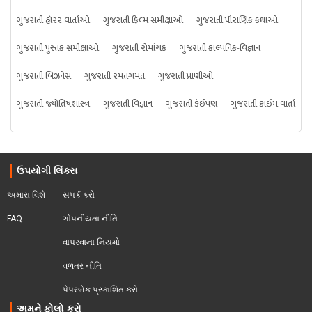
ગુજરાતી હૉરર વાર્તાઓ
ગુજરાતી ફિલ્મ સમીક્ષાઓ
ગુજરાતી પૌરાણિક કથાઓ
ગુજરાતી પુસ્તક સમીક્ષાઓ
ગુજરાતી રોમાંચક
ગુજરાતી કાલ્પનિક-વિજ્ઞાન
ગુજરાતી બિઝનેસ
ગુજરાતી રમતગમત
ગુજરાતી પ્રાણીઓ
ગુજરાતી જ્યોતિષશાસ્ત્ર
ગુજરાતી વિજ્ઞાન
ગુજરાતી કંઈપણ
ગુજરાતી ક્રાઇમ વાર્તા
ઉપયોગી લિંક્સ
અમારા વિશે
સંપર્ક કરો
FAQ
ગોપનીયતા નીતિ
વાપરવાના નિયમો 
વળતર નીતિ
પેપરબેક પ્રકાશિત કરો
અમને ફોલો કરો