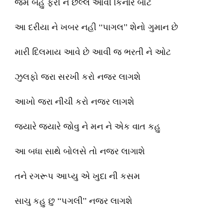
જેમ બહુ ફરી ને છેલ્લે આવી કિનારે બોટ
આ દરીયા ને ખબર નહી ‘‘પાગલ’’ શેનો ગુમાન છે
મારી દિલમાય આવે છે આવી જ ભરતી ને ઓટ
ઝુલફો જરા સરખી કરો નજર લાગશે
આખો જરા નીચી કરો નજર લાગશે
જ્યારે જ્યારે જોવુ ને મન ને એક વાત કહુ
આ બધા સાથે બોલસે તો નજર લાગાશે
તને રગરૂપ આપ્યુ એ ખુદા ની કસમ
સાચુ કહુ છુ ‘‘પગલી’’ નજર લાગશે