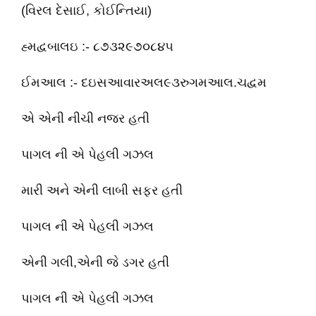
(વિરલ દેસાઈ, કોઈન્તિયા)
હ્મદ્વબાલઇ :- ૮૭૩૨૯૭૦૮૪૫
ઈમઆલ :- દઇસઆવારઅલ૯૩રુગમઆલ.ચદ્વમ
એ એની નીચી નજર હતી
પાગલ ની એ પેહલી ગઝલ
મારી અને એની લાબી સફર હતી
પાગલ ની એ પેહલી ગઝલ
એની ગલી,એની જે ડગર હતી
પાગલ ની એ પેહલી ગઝલ