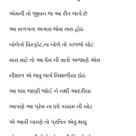
એમની તો જીવન જ આ રીત લાગે છે
આ સળગતા અગારા જેવા તારા હોઠ
બોલેતો વિસ્ફોટ,ના બોલે તો કાળજે ચોટ
મારા માટે તો આ ર્ધમ ની વાતો અજાણે એમ
નીશાળ એ જવુ લાગે નિશાળીયા ઠોઠ
આ ધધા જાણી જોઈ ને નથી આદરીયા
આપણે આ પ્રેમ ના ધધે કાયમ ની ખોટ
એ આવી બારણે તો પ્રતિત એવુ થયુ