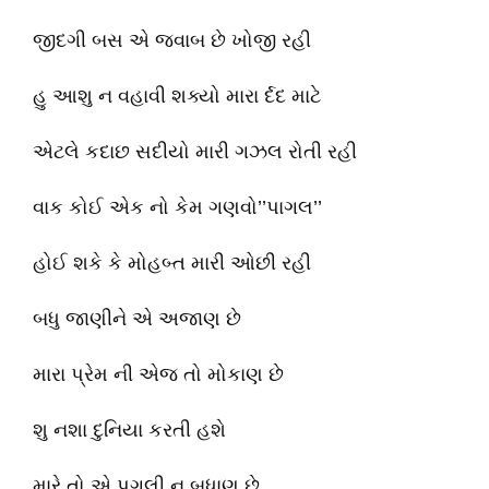
જીદગી બસ એ જવાબ છે ખોજી રહી
હુ આશુ ન વહાવી શક્યો મારા ર્દદ માટે
એટલે કદાછ સદીયો મારી ગઝલ રોતી રહી
વાક કોઈ એક નો કેમ ગણવો’’પાગલ’’
હોઈ શકે કે મોહબ્ત મારી ઓછી રહી
બધુ જાણીને એ અજાણ છે
મારા પ્રેમ ની એજ તો મોકાણ છે
શુ નશા દુનિયા કરતી હશે
મારે તો એ પગલી નુ બધાણ છે