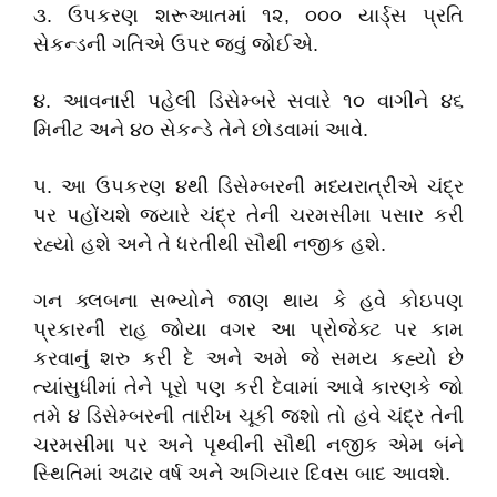
૩. ઉપકરણ શરૂઆતમાં ૧૨, ૦૦૦ યાર્ડ્સ પ્રતિ
સેકન્ડની ગતિએ ઉપર જવું જોઈએ.
૪. આવનારી પહેલી ડિસેમ્બરે સવારે ૧૦ વાગીને ૪૬
મિનીટ અને ૪૦ સેકન્ડે તેને છોડવામાં આવે.
૫. આ ઉપકરણ ૪થી ડિસેમ્બરની મધ્યરાત્રીએ ચંદ્ર
પર પહોંચશે જ્યારે ચંદ્ર તેની ચરમસીમા પસાર કરી
રહ્યો હશે અને તે ધરતીથી સૌથી નજીક હશે.
ગન ક્લબના સભ્યોને જાણ થાય કે હવે કોઇપણ
પ્રકારની રાહ જોયા વગર આ પ્રોજેક્ટ પર કામ
કરવાનું શરુ કરી દે અને અમે જે સમય કહ્યો છે
ત્યાંસુધીમાં તેને પૂરો પણ કરી દેવામાં આવે કારણકે જો
તમે ૪ ડિસેમ્બરની તારીખ ચૂકી જશો તો હવે ચંદ્ર તેની
ચરમસીમા પર અને પૃથ્વીની સૌથી નજીક એમ બંને
સ્થિતિમાં અઢાર વર્ષ અને અગિયાર દિવસ બાદ આવશે.