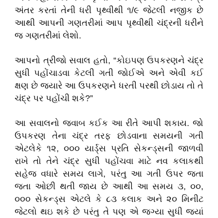
અંતર કરતાં તેની ધરી પૃથ્વીથી ૧/૯ જેટલી નજીક છે
આથી આપની ગણતરીમાં આપ પૃથ્વીથી ચંદ્રની ધરીને
જ ગણતરીમાં લેશો.
આપનો ત્રીજો સવાલ હતો, “કોઇપણ ઉપકરણને ચંદ્ર
સુધી પહોંચાડવા કેટલી ગતી જોઈએ અને એવી કઈ
ક્ષણ છે જ્યારે આ ઉપકરણને ધરતી પરથી છોડાય તો તે
ચંદ્ર પર પહોંચી શકે?”
આ સવાલનો જવાબ કઈક આ રીતે આપી શકાય. જો
ઉપકરણ તેના ચંદ્ર તરફ છોડવાના સમયની ગતી
એટલેકે ૧૨, ૦૦૦ યાર્ડ્સ પ્રતિ સેકન્ડ્સની જાળવી
રાખે તો તેને ચંદ્ર સુધી પહોંચવા માટે નવ કલાકથી
સહેજ વધારે સમય લાગે, પરંતુ આ ગતી ઉપર જતા
જતા ઓછી થતી જાય છે આથી આ સમય ૩, ૦૦,
૦૦૦ સેકન્ડ્સ એટલે કે ૮૩ કલાક અને ૨૦ મિનીટ
જેટલો થઇ શકે છે પરંતુ તે પણ એ જગ્યા સુધી જ્યાં