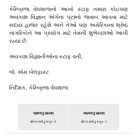
કેમ્બ્રિજ વેધશાળાનો આખો સ્ટાફ તમારા કોઇપણ
અવકાશ વિજ્ઞાન અંગેના પ્રશ્નનો જવાબ આપવા માટે
સદાય હાજર રહેશે અને તેઓ પણ અમેરિકાના શ્રેષ્ઠ
નાગરિકોને આ પ્રયોગ માટે તેમની શુભેચ્છાઓ આપી
રહ્યા છે.
અવકાશ વિજ્ઞાનીઓના સ્ટાફ વતી,
જે. એમ બેલફાસ્ટ
નિર્દેશક, કેમ્બ્રિજ વેધશાળા
પાછળનું પ્રકરણ
આગળનું પ્રકરણ
ફ્રોમ ધ અર્થ ટુ ધ મૂન - 3
ફ્રોમ ધ અર્થ ટુ ધ મૂન - 5