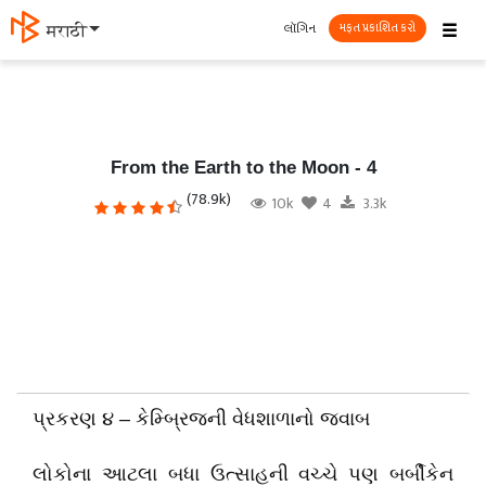
☰
લૉગિન
मराठी
મફત પ્રકાશિત કરો
From the Earth to the Moon - 4
(78.9k)
10k
4
3.3k
પ્રકરણ ૪ – કેમ્બ્રિજની વેધશાળાનો જવાબ
લોકોના આટલા બધા ઉત્સાહની વચ્ચે પણ બર્બીકેન