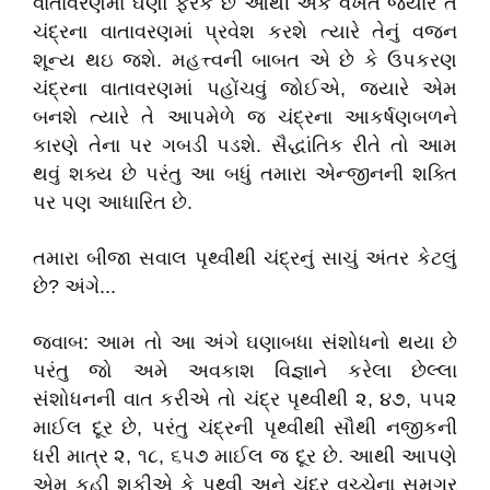
વાતાવરણમાં ઘણો ફરક છે આથી એક વખત જ્યારે તે
ચંદ્રના વાતાવરણમાં પ્રવેશ કરશે ત્યારે તેનું વજન
શૂન્ય થઇ જશે. મહત્ત્વની બાબત એ છે કે ઉપકરણ
ચંદ્રના વાતાવરણમાં પહોંચવું જોઈએ, જ્યારે એમ
બનશે ત્યારે તે આપમેળે જ ચંદ્રના આકર્ષણબળને
કારણે તેના પર ગબડી પડશે. સૈદ્ધાંતિક રીતે તો આમ
થવું શક્ય છે પરંતુ આ બધું તમારા એન્જીનની શક્તિ
પર પણ આધારિત છે.
તમારા બીજા સવાલ પૃથ્વીથી ચંદ્રનું સાચું અંતર કેટલું
છે? અંગે...
જવાબ: આમ તો આ અંગે ઘણાબધા સંશોધનો થયા છે
પરંતુ જો અમે અવકાશ વિજ્ઞાને કરેલા છેલ્લા
સંશોધનની વાત કરીએ તો ચંદ્ર પૃથ્વીથી ૨, ૪૭, ૫૫૨
માઈલ દૂર છે, પરંતુ ચંદ્રની પૃથ્વીથી સૌથી નજીકની
ધરી માત્ર ૨, ૧૮, ૬૫૭ માઈલ જ દૂર છે. આથી આપણે
એમ કહી શકીએ કે પૃથ્વી અને ચંદ્ર વચ્ચેના સમગ્ર