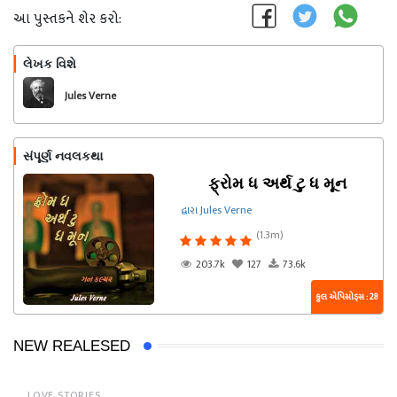
આ પુસ્તકને શેર કરો:
લેખક વિશે
અનુસરો
Jules Verne
સંપૂર્ણ નવલકથા
ફ્રોમ ધ અર્થ ટુ ધ મૂન
દ્વારા Jules Verne
(1.3m)
203.7k
127
73.6k
કુલ એપિસોડ્સ : 28
NEW REALESED
LOVE STORIES