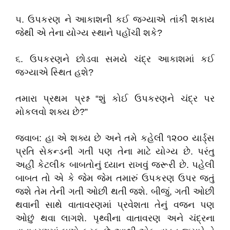
૫. ઉપકરણ ને આકાશની કઈ જગ્યાએ તાંકી શકાય
જેથી એ તેના યોગ્ય સ્થાને પહોંચી શકે?
૬. ઉપકરણને છોડવા સમયે ચંદ્ર આકાશમાં કઈ
જગ્યાએ સ્થિત હશે?
તમારા પ્રથમ પ્રશ્ન “શું કોઈ ઉપકરણને ચંદ્ર પર
મોકલવો શક્ય છે?”
જવાબ: હા એ શક્ય છે અને તમે કહેલી ૧૨૦૦ યાર્ડ્સ
પ્રતિ સેકન્ડની ગતી પણ તેના માટે યોગ્ય છે. પરંતુ
અહીં કેટલીક બાબતોનું ધ્યાન રાખવું જરૂરી છે. પહેલી
બાબત તો એ કે જેમ જેમ તમારું ઉપકરણ ઉપર જતું
જશે તેમ તેની ગતી ઓછી થતી જશે. બીજું, ગતી ઓછી
થવાની સાથે વાતાવરણમાં પ્રવેશતા તેનું વજન પણ
ઓછું થવા લાગશે. પૃથ્વીના વાતાવરણ અને ચંદ્રના