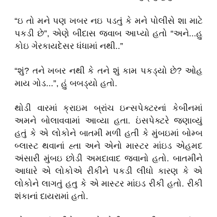
“ઇ તો મને પણ ખબર નઇ પડતું કે મને પોલીસે શા માટે
પકડી છે”, એણે બીંદાસ જવાબ આપ્યો હતો “અને...હુ
કોઇ ગેરકાયદેસર ધંધામાં નથી..”
“શું? તને ખબર નથી કે તને શું કામ પકડ્યો છે? ઓહ
માય ગોડ...”, હું બબડ્યો હતો.
થોડી વારમાં ક્રાઇમ બ્રાંચ ઇન્સપેક્ટરનાં કેબીનમાં
અમને બોલાવવામાં આવ્યા હતા. ઇંસપેક્ટરે જણાવ્યું
હતું કે એ લોકોને બાતમી મળી હતી કે મુંબઇમાં બોમ્બ
બ્લાસ્ટ થવાનાં હ્તા અને એનો માસ્ટર માંઇડ એહમદ
અંસારી મુંબઇ છોડી અમદાવાદ જવાનો હતો. બાતમીને
આધારે એ લોકોએ રીકીને પકડી લીધો કારણ કે એ
લોકોને લાગતું હતુ કે એ માસ્ટર માંઇડ રીકી હતો. રીકી
શંકાનાં દાયરામાં હતો.