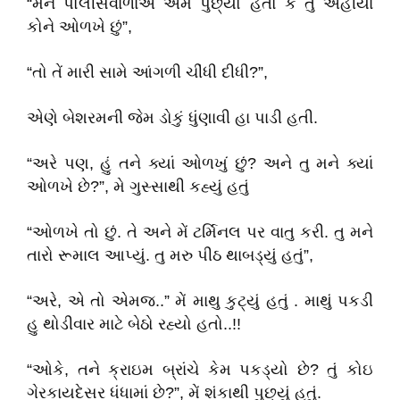
“મને પોલીસવાળાએ એમ પુછ્યો હતો કે તુ અહીયા
કોને ઓળખે છું”,
“તો તેં મારી સામે આંગળી ચીંધી દીધી?”,
એણે બેશરમની જેમ ડોકું ધુંણાવી હા પાડી હતી.
“અરે પણ, હું તને ક્યાં ઓળખું છું? અને તુ મને ક્યાં
ઓળખે છે?”, મે ગુસ્સાથી કહ્યું હતું
“ઓળખે તો છું. તે અને મેં ટર્મિનલ પર વાતુ કરી. તુ મને
તારો રૂમાલ આપ્યું. તુ મરુ પીઠ થાબડ્યું હતું”,
“અરે, એ તો એમજ..” મેં માથુ કુટ્યું હતું . માથું પકડી
હુ થોડીવાર માટે બેઠો રહ્યો હતો..!!
“ઓકે, તને ક્રાઇમ બ્રાંચે કેમ પકડ્યો છે? તું કોઇ
ગેરકાયદેસર ધંધામાં છે?”, મેં શંકાથી પુછ્યું હતું.