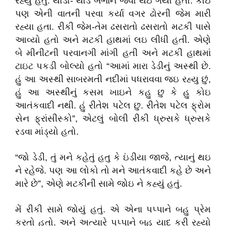
રહ્યું હતું. થોડો- થોડે બેભાન જેવો થઇ ગયો હતો. કોઇ
પણ એની વાતની પરવા કર્યા વગર ઢોરની જેમ મારી
રહ્યા હતા. રીકી જેમ-તેમ ઢસરાતો ઢસરાતો મટકી પાસે
આવ્યો હતો અને મટકી હાથમાં લઇ લીધી હતી. એણે
બે મીનીટની પરવાનગી માંગી હતી અને મટકી હાથમાં
ટાઇટ પકડી બોલ્યો હતો “આમાં મારા ડેડીનું અસ્થી છે.
હું આ અસ્થી સાબરમતી નદીમાં પધરાવવા જઇ રહ્યુ છું,
હું આ અસ્થીનું કસમ ખાઇને કહુ છુ કે હુ કોઇ
આતંકવાદી નથી. હું રીતેશ પટેલ છુ. રીતેશ પટેલ ફ્રોમ
સેન ફ્રાંસીસ્કો”, એટલું બોલી રીકી ધ્રુસકે ધ્રુસકે
રડવા માંડ્યો હતો.
“જો ડેડી, તું મને કહેતું હતુ કે ઇંડીયા જાજે, ત્યાનું થઇ
ને રહેજે. પણ આ લોકો તો મને આતંકવાદી કહે છે અને
મારે છે”, એણે મટકીની સામે જોઇ ને કહ્યું હતું.
મેં રીકી સામે જોયું હતું. એ એના પપ્પાને બહુ પ્રેમ
કરતો હતો. અને અત્યારે પપ્પાને બહુ યાદ કરી રહ્યો