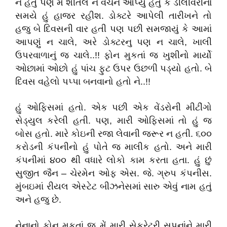
ન હતું પણ મે શીતલ ને વચન આપ્યુ હતું કે ડીલીવરીના
સમયે હું હાજર રહીશ. ડોક્ટરે આપેલી તારીખને તો
હજુ બે દિવસની વાર હતી પણ પછી સમજાયું કે આમાં
આપણું ન ચાલે, અરે ડોક્ટરનુ પણ ન ચાલે, ખાલી
ઉપરવાળાનું જ ચાલે..!! ફોન મુકતાં જ ખુશીનો માર્યો
ઓછામાં ઓછો હું પાંચ ફુટ ઉપર ઉછળી પડ્યો હતો. બે
દિવસ વહેલો પપ્પા બનવાનો હતો ને..!!
હું ઓફિસમાં હતો. એક પછી એક વેંડરોની મીટીંગો
સેડ્યુલ કરેલી હતી. પણ, મારી ઓફિસમાં તો હું જ
બોસ હતો. મારે કોઇની રજા લેવાની જરૂર ન હતી. ૬૦૦
કરોડની કંપનીનો હું પોતે જ માલીક હતો. અને મારી
કંપનીમાં ૪૦૦ થી વધારે લોકો કામ કરતા હતા. હું છું
સુજીત જૈન – ચેરમેન ઓફ એસ. જે. ગ્રુપ કંપનીસ.
મુંબઇમાં રીયલ એસ્ટેટ બીઝનેસમાં સારુ એવું નામ હતું
અને હજુ છે.
નેનાનો ફોન મુકતાં જ મેં મારી સેક્રેટરી સપનાંને મારી