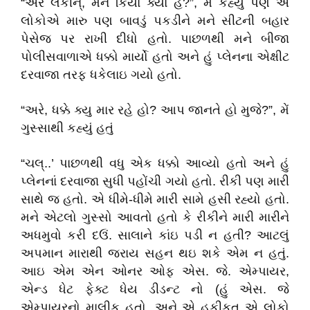
“અરે લેકીન્, મેંને કિયા ક્યા હે?”, મે કહ્યું પણ એ
લોકોએ મારુ પણ બાવડું પકડીને મને સીટની બહાર
પેસેજ પર રાખી દીધો હતો. પાછળથી મને બીજા
પોલીસવાળાએ ધક્કો માર્યો હતો અને હું પ્લેનના એક્ષીટ
દરવાજા તરફ ધકેલાઇ ગયો હતો.
“અરે, ધક્કે ક્યુ માર રહે હો? આપ જાનતે હો મુજે?”, મેં
ગુસ્સાથી કહ્યું હતું
“ચલ્..’ પાછળથી વધુ એક ધક્કો આવ્યો હતો અને હું
પ્લેનનાં દરવાજા સુધી પહોંચી ગયો હતો. રીકી પણ મારી
સાથે જ હતો. એ ધીમે-ધીમે મારી સામે હસી રહ્યો હતો.
મને એટલો ગુસ્સો આવતો હતો કે રીકીને મારી મારીને
અધમુવો કરી દઉં. સાલાને કાંઇ પડી ન હતી? આટલું
અપમાન મારાથી જરાય સહન થઇ શકે એમ ન હતું.
આઇ એમ એન ઓનર ઓફ એસ. જે. એમ્પાયર,
એન્ડ ધેટ ફેક્ટ ધેય ડીડન્ટ નો (હું એસ. જે
એમ્પાયરનો માલીક હતો, અને એ હકીકત એ લોકો