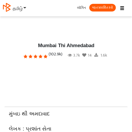
☰
લૉગિન
தமிழ்
મફત પ્રકાશિત કરો
Mumbai Thi Ahmedabad
(102.9k)
3.7k
14
1.6k
મુંબઇ થી અમદાવાદ
લેખક : પ્રશાંત સેતા