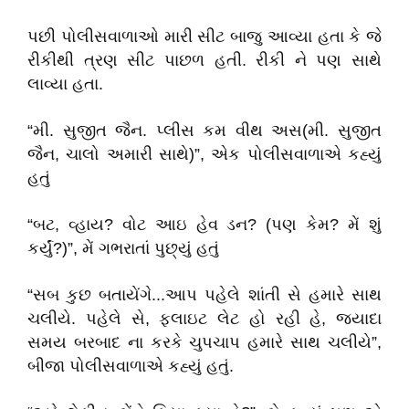
પછી પોલીસવાળાઓ મારી સીટ બાજુ આવ્યા હતા કે જે
રીકીથી ત્રણ સીટ પાછળ હતી. રીકી ને પણ સાથે
લાવ્યા હતા.
“મી. સુજીત જૈન. પ્લીસ કમ વીથ અસ(મી. સુજીત
જૈન, ચાલો અમારી સાથે)”, એક પોલીસવાળાએ કહ્યું
હતું
“બટ, વ્હાય? વોટ આઇ હેવ ડન? (પણ કેમ? મેં શું
કર્યું?)”, મેં ગભરાતાં પુછ્યું હતું
“સબ કુછ બતાયેંગે...આપ પહેલે શાંતી સે હમારે સાથ
ચલીયે. પહેલે સે, ફ્લાઇટ લેટ હો રહી હે, જ્યાદા
સમય બરબાદ ના કરકે ચુપચાપ હમારે સાથ ચલીયે”,
બીજા પોલીસવાળાએ કહ્યું હતું.