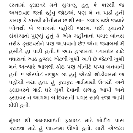
રસ્તામાં ડ્રાઇવરે મને સુચવ્યું હતું કે કારથી જ
અમદાવાદ જતાં રહેવુ જોઇએ, પણ મેં ના પાડી હતી
કારણ કે કારથી મીનીમમ છ થી સાત કલાક થશે જ્યારે
પ્લેનથી બે કલાકમાં પહોંચી જઇશ. પછી ડ્રાઇવરે
સંકોચાતાં પુછ્યું હતું કે એક મહીનાનો પગાર બોનસ
તરીકે ડ્રાઇવરોને પણ આપવાનો છે? એના જવાબમાં મેં
હસીને હા પાડી હતી..!! આઠ હજારનાં પગારદાર માટે
વધારાનાં આઠ હજાર એટલી ખુશી આપે છે જેટલી ખુશી
મને અત્યારે આગલી કોઇ પણ મીનીટે પપ્પા બનવાની
હતી..!! એરપોર્ટ નજીક જ હતું એટલે થોડીવારમાં જ
પહોંચી ગયા હતા. હું ફટાફટ ગાડીમાંથી ઉતર્યો અને
ડ્રાઇવરને ગાડી ઘરે મુકી દેવાની સલાહ આપી અને
ડ્રાઇવર ને આગલા બે દિવસની પગાર સાથે રજા આપી
દીધી હતી.
મુંબઇ થી અમદાવાદની ફ્લાઇટ માટે બોર્ડીગ પાસ
કઢાવવા માટે હું લાઇનમાં ઊભો હતો. મારી એકદમ