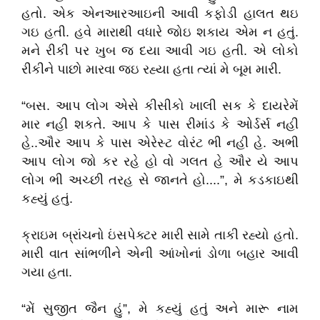
હતો. એક એનઆરઆઇની આવી કફોડી હાલત થઇ
ગઇ હતી. હવે મારાથી વધારે જોઇ શકાય એમ ન હતું.
મને રીકી પર ખુબ જ દયા આવી ગઇ હતી. એ લોકો
રીકીને પાછો મારવા જઇ રહ્યા હતા ત્યાં મે બૂમ મારી.
“બસ. આપ લોગ એસે કીસીકો ખાલી સક કે દાયરેમેં
માર નહી શકતે. આપ કે પાસ રીમાંડ કે ઓર્ડર્સ નહી
હે..ઔર આપ કે પાસ એરેસ્ટ વોરંટ ભી નહી હે. અભી
આપ લોગ જો કર રહે હો વો ગલત હે ઔર યે આપ
લોગ ભી અચ્છી તરહ સે જાનતે હો....”, મે કડકાઇથી
કહ્યું હતું.
ક્રાઇમ બ્રાંચનો ઇંસપેક્ટર મારી સામે તાકી રહ્યો હતો.
મારી વાત સાંભળીને એની આંખોનાં ડોળા બહાર આવી
ગયા હતા.
“મેં સુજીત જૈન હું”, મે કહ્યું હતું અને મારૂ નામ