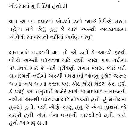
ખીસ્સામાં મુકી દિધો હતો..!!
વાત આગળ વધારતાં બોલ્યો હતો “મારું ડેડીએ મરતા
પહેલા મને કિધું હતું કે મારું અસ્થી અમદાવાદમાં
આવેલી સાબરમતી નદીમાં અર્પણ કરવું”,
મારા માટે નવાઇની વાત તો એ હતી કે આટલે દુરથી
લોકો અસ્થી પધરાવવા માટે કાશી જાય ગંગા નદીમાં
પધરાવવા માટે કે પછી ત્રીવેણી સંગમ જાય. કોઇ કદી
સાબરમતી નદીમાં અસ્થી પધરાવવાં આવતું હશે? જરૂર
આનો બાપ આના કરતા પણ કોઇ મોટો મેંટલ કેસ હશે
કે જેણે આ નમુનાંને અમેરીકાથી અમદાવાદ સાબરમતી
નદીમાં અસ્થી પધરાવવા માટે મોકલ્યો હતો. હું મનોમન
હસ્યો હતો. પછી એણે કહ્યું હતું કે એના હાથમાં જે
મટકી હતી એમાં તેના પપ્પાની અસ્થીઓ હતી. ખરો
હતો એ માણસ..!!