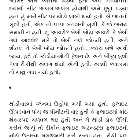
આખરે અમે પ્લેનમાં ચડ્યા હતા અને ભગવાનની
દયાથી સીટ અલગ-અલગ હોવાથી અમે છુટ્ટા પડ્યા
હતાં. હું મારી સીટ પર થોડો લાંબો થયો હતો. બે જાતની
ખુશી હતી, એક તો પપ્પા બનવાની ખુશી, કે જે જરાય
સમાતી ન હતી. શું આવશે? બેબી બોય આવશે કે બેબી
ગર્લ આવશે? મારે તો બેબી ગર્લ જોઇતી હતી, અને
શીતલ ને બેબી બોય જોઇતો હતો....કદાચ બન્ને આવી
જાય, હવે તો જોડીયાઓની ફેશન છે. અને બીજી ખુશી
પેલા રીકીથી અલગ થયો એની હતી. અડધી કલાકમાં
તો માથું ખાઇ ગયો હતો.
થોડીવારમાં પ્લેનમાં ઉહાંપો મચી ગયો હતો. ફ્લાઇટ
ઊપડવાને પાંચ જ મીનીટની વાર હતી કે ફ્લાઇટમાં કાંઇ
શંકાસ્પદ ચળવળ થઇ હતી અને મેં થોડી ડોક ઊંચી
કરીને જોયું તો રીકીને ફ્લાઇટ અટેન્ડંટ્સ ફ્લાઇટની
નીચે ઉતારવા મગજમારી કરી રહ્યા હતા. રીકી પણ