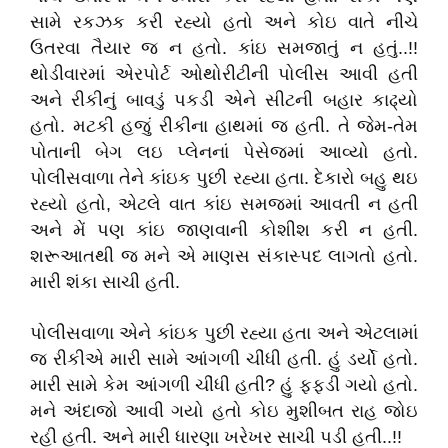
સામે રકઝક કરી રહ્યો હતો અને કોઇ વાતે નીચે
ઉતરવા તૈયાર જ ન હતો. કાંઇ સમજાતું ન હતું..!!
થોડીવારમાં એરપોર્ટ ઓથોરીટીની પોલીસ આવી હતી
અને રીકીનું બાવડું પકડી એને સીટની બહાર કાઢ્યો
હતો. મટકી હજું રીકીના હાથમાં જ હતી. તે જેમ-તેમ
પોતાની બેગ લઇ પ્લેનનાં પેસેજમાં આવ્યો હતો.
પોલીસવાળા તેને કાંઇક પુછી રહ્યા હતા. દેકારો બહુ થઇ
રહ્યો હતો, એટલે વાત કાંઇ સમજમાં આવતી ન હતી
અને મેં પણ કાંઇ જાણવાની કોશીશ કરી ન હતી.
શરૂઆતથી જ મને એ માણસ સંકાસ્પદ લાગતો હતો.
મારી શંકા સાચી હતી.
પોલીસવાળા એને કાંઇક પુછી રહ્યા હતા અને એટલામાં
જ રીકીએ મારી સામે આંગળી ચીંધી હતી. હું ડર્યો હતો.
મારી સામે કેમ આંગળી ચીંધી હતી? હું ફફડી ગયો હતો.
મને અંદાજો આવી ગયો હતો કોઇ મુશીબત રાહ જોઇ
રહી હતી. અને મારી ધારણા ખરેખર સાચી પડી હતી..!!