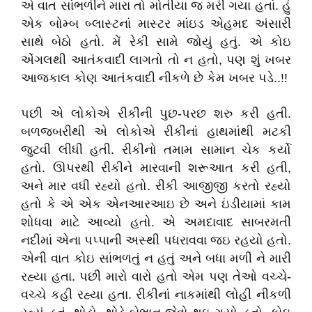
એ વાત સાંભળીને મારા તો મોતીયા જ મરી ગયા હતાં. હું
એક બોમ્બ બ્લાસ્ટનાં માસ્ટર માંઇડ એહમદ અંસારી
સાથે બેઠો હતો. મેં રેકી સામે જોયું હતું. એ કોઇ
એંગલથી આતંકવાદી લાગતો તો ન હતો, પણ શું ખબર
આજકાલ કોણ આતંકવાદી નીકળે છે કેમ ખબર પડે..!!
પછી એ લોકોએ રીકીની પુછ-પરછ શરુ કરી હતી.
બળજબરીથી એ લોકોએ રીકીનાં હાથમાંથી મટકી
જુટવી લીધી હતી. રીકીનો તમામ સામાન ચેક કર્યો
હતો. ઊપરથી રીકીને મારવાની શરૂઆત કરી હતી,
અને માર વધી રહ્યો હતો. રીકી આજીજી કરતો રહ્યો
હતો કે એ એક એનઆરઆઇ છે અને ઇંડીયામાં કામ
શોધવા માટે આવ્યો હતો. એ અમદાવાદ સાબરમતી
નદીમાં એના પપ્પાની અસ્થી પધરાવવા જઇ રહયો હતો.
એની વાત કોઇ સાંભળતું ન હતું અને બધા મળી ને મારી
રહ્યા હતા. પછી મારો વારો હતો એમ પણ તેઓ વચ્ચે-
વચ્ચે કહી રહ્યા હતા. રીકીનાં નાકમાંથી લોહી નીકળી