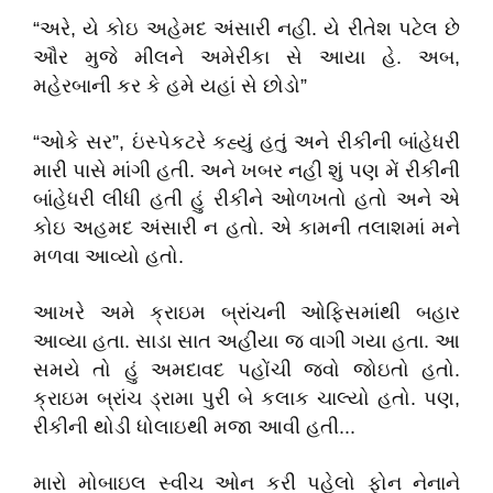
“અરે, યે કોઇ અહેમદ અંસારી નહી. યે રીતેશ પટેલ છે
ઔર મુજે મીલને અમેરીકા સે આયા હે. અબ,
મહેરબાની કર કે હમે યહાં સે છોડો”
“ઓકે સર”, ઇંસ્પેકટરે કહ્યું હતું અને રીકીની બાંહેધરી
મારી પાસે માંગી હતી. અને ખબર નહી શું પણ મેં રીકીની
બાંહેધરી લીધી હતી હું રીકીને ઓળખતો હતો અને એ
કોઇ અહમદ અંસારી ન હતો. એ કામની તલાશમાં મને
મળવા આવ્યો હતો.
આખરે અમે ક્રાઇમ બ્રાંચની ઓફિસમાંથી બહાર
આવ્યા હતા. સાડા સાત અહીંયા જ વાગી ગયા હતા. આ
સમયે તો હું અમદાવદ પહોંચી જવો જોઇતો હતો.
ક્રાઇમ બ્રાંચ ડ્રામા પુરી બે કલાક ચાલ્યો હતો. પણ,
રીકીની થોડી ધોલાઇથી મજા આવી હતી...
મારો મોબાઇલ સ્વીચ ઓન કરી પહેલો ફોન નેનાને