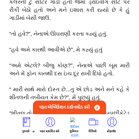
કલરની ટુ સીટર ગાડી હતી જેમા ડ્રાઇવીંગ સીટ પર
રીકી બેઠો હતો અને મને ઇશારા કરી રહ્યો છે કે હું
ગાડીમાં બેસી જાઉં.
“તો હવે?”, નેનાએ ઊઘરાણી કરતા કહ્યું હતું.
“હવે અમે કારથી આવીએ છે”, મે કહ્યું હતું
“અમે એટલે? બીજુ કોણ?”, નેનાએ પાછી બૂમ મારી
અને મેં ફોન કાનથી દસ ઇંચ દૂર રાખી દિધો હતો.
“ મારી સાથે મારો દોસ્ત છે...તુ એ છોડ અને મને કહે કે
શીતલની તબીયત કેમ છે?”, મેં પુછ્યું હતું.
મફત એપ્લિકેશન ડાઉનલોડ કરો
“શીતલ તો અંદર છે. ડોક્ટર કહે છે કે બહુ કોમ્પલીકેટેડ
ડીલીવરી છે. બે કલાક થઇ ગયા પણ કાંઇ વાંધો નહી
આવે. બસ તમે જલ્દી આવો. શીતલ તમને ખુબ જ
પુસ્તકો
મફત પ્રકાશિત કરો
સુવિચાર
વિડિઓ
પ્રોફાઈલ
ગાળો દે છે”