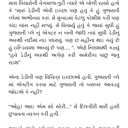
મારા વિચારોની વેગમાળા તુટી ત્યારે એ બોલી રહ્યો હતો
કે “મારું ડેડીની એવી ઇચ્છા પણ હતું કે હું ગુજરાતી
પ્લેમાં અભીનય કરું. મેં મુંબઇમાં કેટલુ કોશીશ કરી પણ
કાંઇ ચાંસ નહી મળ્યું. મેં વિચાર્યુ હતું કે જ્યાં સુધી હું
ગુજરાતી પ્લે નું એક્ટર ન બની જાઉં ત્યાં સુધી ડેડીનું
અસ્થી નદીમાં નઇ પધરાવું. પણ છ મહીના થઇ ગયું છે
હું ઇન્ડિયામાં આવ્યું છે પણ.... ”, એણે નિરાશાથી કહ્યું
“હવે ડેડીનું અસ્થી અર્પણ કરી અમેરીકા પાછું જતુ
રઇશ”
એના ડેડીની પણ વિચિત્ર ઇચ્છાઓ હતી. ગુજરાતી પ્લે
માં એક્ટીગ કરવા માટે ગુજરાતી તો બરાબર આવડવું
જોઇએ કે નહી?
“ઓહ! આઇ એમ સો સોરી...” મેં દિલગીરી મારી હસી
છુપાવતા વ્યક્ત કરી હતી.