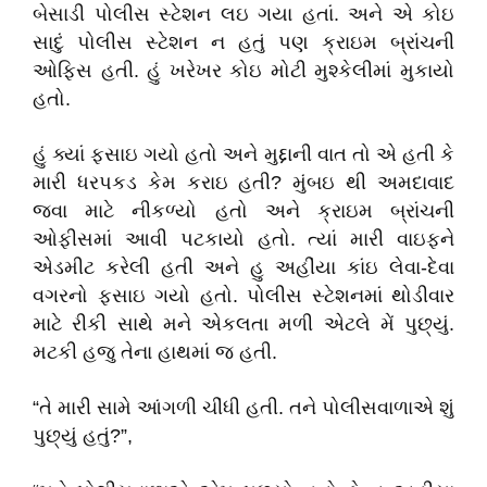
બેસાડી પોલીસ સ્ટેશન લઇ ગયા હતાં. અને એ કોઇ
સાદું પોલીસ સ્ટેશન ન હતું પણ ક્રાઇમ બ્રાંચની
ઓફિસ હતી. હું ખરેખર કોઇ મોટી મુશ્કેલીમાં મુકાયો
હતો.
હું ક્યાં ફસાઇ ગયો હતો અને મુદ્દાની વાત તો એ હતી કે
મારી ધરપકડ કેમ કરાઇ હતી? મુંબઇ થી અમદાવાદ
જવા માટે નીકળ્યો હતો અને ક્રાઇમ બ્રાંચની
ઓફીસમાં આવી પટકાયો હતો. ત્યાં મારી વાઇફને
એડમીટ કરેલી હતી અને હુ અહીંયા કાંઇ લેવા-દેવા
વગરનો ફસાઇ ગયો હતો. પોલીસ સ્ટેશનમાં થોડીવાર
માટે રીકી સાથે મને એકલતા મળી એટલે મેં પુછ્યું.
મટકી હજુ તેના હાથમાં જ હતી.
“તે મારી સામે આંગળી ચીંધી હતી. તને પોલીસવાળાએ શું
પુછ્યું હતું?”,