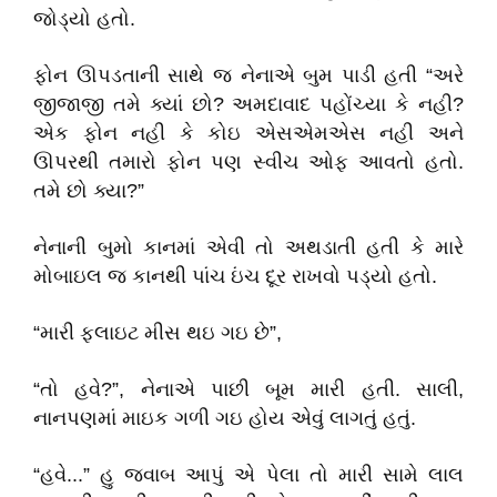
જોડ્યો હતો.
ફોન ઊપડતાની સાથે જ નેનાએ બુમ પાડી હતી “અરે
જીજાજી તમે ક્યાં છો? અમદાવાદ પહોંચ્યા કે નહી?
એક ફોન નહી કે કોઇ એસએમએસ નહી અને
ઊપરથી તમારો ફોન પણ સ્વીચ ઓફ આવતો હતો.
તમે છો ક્યા?”
નેનાની બુમો કાનમાં એવી તો અથડાતી હતી કે મારે
મોબાઇલ જ કાનથી પાંચ ઇંચ દૂર રાખવો પડ્યો હતો.
“મારી ફ્લાઇટ મીસ થઇ ગઇ છે”,
“તો હવે?”, નેનાએ પાછી બૂમ મારી હતી. સાલી,
નાનપણમાં માઇક ગળી ગઇ હોય એવું લાગતું હતું.
“હવે...” હુ જવાબ આપું એ પેલા તો મારી સામે લાલ