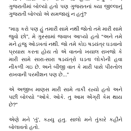
ગુજરાતીમાં બોલ્યો હતો પણ ગુજરાતનાં ક્યા જીલ્લાનું
ગુજરાતી બોલ્યો એ સમજાયું ન હતું?
“માફ કરો પણ હું તમારી સામે નથી જોતો તમે મારી સામે
જુવો છો”, મે ગુસ્સામાં જવાબ આપ્યો હતો “અને તમે
મને હજુ ઓડખતાં નથી. જો તમે કોઇ ષડયંત્ર ઘડવાનો
પ્રયાસ કરતા હોય તો એ વાતનો ખયાલ રાખજો કે
મારી સામે સારા-સારા ષડયંત્રો ઘડતા લોકોની હવા
નીકળી ગઇ છે. અને બીજી વાત કે મારી પાસે પીસ્તોલ
રાખવાની પરમીશન પણ છે...”
એ અજીબ માણસ મારી સામે તાકી રહ્યો હતો અને
પછી બોલ્યો “ઓકે. ઓકે. તુ આમ એંગ્રી કેમ થાય
છે?”
એણે મને ‘તું’, કહ્યુ હતુ. સાલો મને તુંકારે કહીને
બોલાવતો હતો.