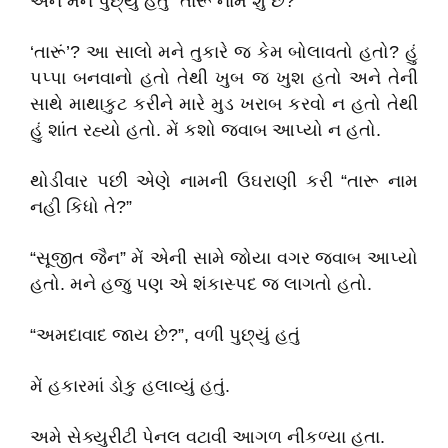
અને મને પુછ્યું હતું “તારૂ નામ શું છે?”
‘તારૂં’? આ સાલો મને તુકારે જ કેમ બોલાવતો હતો? હું
પપ્પા બનવાનો હતો તેથી ખુબ જ ખુશ હતો અને તેની
સાથે માથાકુટ કરીને મારે મુડ ખરાબ કરવો ન હતો તેથી
હું શાંત રહ્યો હતો. મેં કશો જવાબ આપ્યો ન હતો.
થોડીવાર પછી એણે નામની ઉઘરાણી કરી “તારૂ નામ
નહી કિધો તે?”
“સૂજીત જૈન” મેં એની સામે જોયા વગર જવાબ આપ્યો
હતો. મને હજુ પણ એ શંકાસ્પદ જ લાગતો હતો.
“અમદાવાદ જાય છે?”, વળી પુછ્યું હતું
મેં હકારમાં ડોકુ હલાવ્યું હતું.
અમે સેક્યુરીટી પેનલ વટાવી આગળ નીકળ્યા હતા.