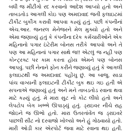
બધી જ મીટીંગો રદ કરવાનો આદેશ આપ્યો હતો અને
તાબડતોડ આગલી કોઇ પણ અમદાવાદ જતી ફ્લાઇટમાં
ટીકીટ બુકીંગ કરાવી આપવા કહ્યું હતું. પછી કંપનીનાં
એચ.આર. જનરલ મેનેજરને મેલ મુક્યો હતો અને
એમા જણાવ્યું હતું કે કંપનીના દરેક કર્મચારીઓને એક
મહિનાનો પગાર ઇંટેરીમ બોનસ તરીકે આપવો અને તે
પણ આ મહિનાનાં પગાર સાથે જ!! એટલું જ નહી પણ
કોન્ટ્રક્ટ પર કામ કરતા હોય એમને પણ બોનસ
આપવું. પછી નેનાને ફોન કરીને જણાવ્યું હતું કે આગલી
ફ્લાઇટથી જ અમદાવાદ પહોંચુ છું. આ બાજુ, સાડા
પાંચ વાગ્યની ફ્લાઇટની ટીકીટ બુક થઇ ગઇ હતી એ
સપનાએ જણાવ્યું હતું અને મને તાબડતોડ રવાના થવા
માટે કહ્યું હતું. મે મારા સુટ નો કોટ લીધો હતો અને
લેપટોપ બેગ ખભ્ભે ઊપાડ્યું હતું. ડ્રાઇવર નીચે રાહ
જોઇને જ ઊભો હતો. મારા ઉતરતાંવેંત જ ડ્રાઇવરે
પાછલી સીટ નો દરવાજો ખોલ્યો અને હું ગોઠવાયો હતો.
મારી ઓડી કાર એરપોર્ટ જવા માટે રવાના થઇ હતી.