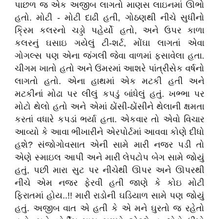
પાછળ જ એક અજીબ લાગતો માણસ લાઇનમાં ઊભો
હતો. મોટી - મોટી દાઢી હતી, ગોઠણથી નીચે સુધીનો
ક્રિમ કલરનો ચડ્ડો પહેર્યો હતો, અને ઉપર કાળા
કલરનું ઘસાઇ ગયેલું ટી-શર્ટ, મોંઘા લાગતાં એવા
ગોગલ્સ પણ એના જંગલી જેવા વાળમાં ફસાવેલા હતા.
ચીગમ ખાતો હતો અને ઉંમરમાં આશરે પાંત્રીસેક વર્ષનો
લાગતો હતો. એના હાથમાં એક મટકી હતી અને
મટકીનાં મોઢા પર લીલું કપડું બાંધેલું હતું. ખભ્ભા પર
મોટો થેલો હતો અને એમાં ઠોંસી-ઠોંસીને થેલાની ક્ષમતા
કરતાં વધારે કપડાં ભર્યા હતા. એકવાર તો એવો વિચાર
આવ્યો કે આવા ભીખારીને એરપોર્ટમાં આવવા કોણે દીધો
હશે? સંજોગોવસાત એની સામે મારી નજર પડી તો
એણે સ્માઇલ આપી અને મારી લેપટોપ બેગ સામે જોયું
હતું, પછી મારા સુટ પર નીચેથી ઊપર અને ઊપરથી
નીચે એમ નજર ફેરવી હતી જાણે કે કોઇ મોટી
ફિરાતમાં હોય..!! મારી રાડોની ઘડિયાળ સામે પણ જોયું
હતું. અજીબ વાત એ હતી કે એ મને ઘુરતો જ રહેતો