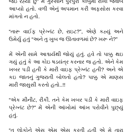
જઇ રહ્યો છું” મેં ગુસ્સાને પુરેપુરો કાબુમાં રાખી જવાબ
આપ્યો હતો. વળી એનું અપમાન કરી અફસોસ કરવા
માંગતો ન હતો.
“તારૂ વાઈફ પ્રેગ્નંટ છે, રાઇટ?”, એણે કહ્યું અને
ઉમેર્યુ હતું “અને તુ ખુબ જ ઊતાવળમાં છે? ખરૂ ને?”
મેં એની સામે આશ્ચર્યથી જોયું હતું. હવે તો પાક્કુ થઇ
ગયું હતું કે આ કોઇ ષડયંત્ર કરનાર જ હતો. એને કેમ
ખબર પડી હતી કે મારી વાઇફ પ્રેગ્નંટ હતી? અને એ
કઇ જાતનું ગુજરાતી બોલતો હતો? પાક્કુ એ માણસ
મારી જાસુસી કરતો હતો..!!
“એક મીનીટ, રીકી. તને કેમ ખબર પડી કે મારી વાઇફ
પ્રેગ્નંટ છે?” મેં એની આંખોમાં આંખ પરોવીને પુછ્યું
હતું.
“તુ લોકોને એસ એમ એસ કરતી હતી એ મે તારા