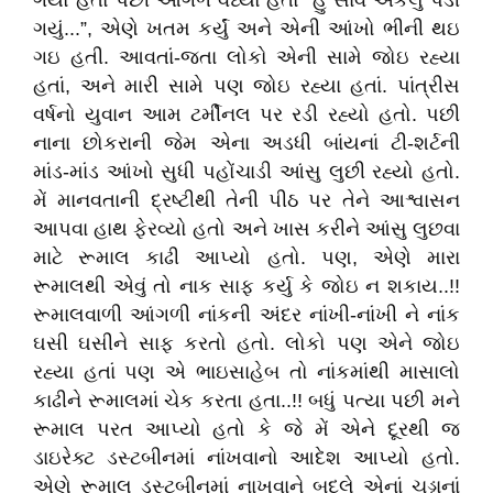
ગયો હતો પછી આગળ વધ્યો હતો “હું સાવ એકલું પડી
ગયું...”, એણે ખતમ કર્યું અને એની આંખો ભીની થઇ
ગઇ હતી. આવતાં-જતા લોકો એની સામે જોઇ રહ્યા
હતાં, અને મારી સામે પણ જોઇ રહ્યા હતાં. પાંત્રીસ
વર્ષનો યુવાન આમ ટર્મીનલ પર રડી રહ્યો હતો. પછી
નાના છોકરાની જેમ એના અડધી બાંયનાં ટી-શર્ટની
માંડ-માંડ આંખો સુધી પહોંચાડી આંસુ લુછી રહ્યો હતો.
મેં માનવતાની દ્રષ્ટીથી તેની પીઠ પર તેને આશ્વાસન
આપવા હાથ ફેરવ્યો હતો અને ખાસ કરીને આંસુ લુછવા
માટે રૂમાલ કાઢી આપ્યો હતો. પણ, એણે મારા
રૂમાલથી એવું તો નાક સાફ કર્યુ કે જોઇ ન શકાય..!!
રૂમાલવાળી આંગળી નાંકની અંદર નાંખી-નાંખી ને નાંક
ઘસી ઘસીને સાફ કરતો હતો. લોકો પણ એને જોઇ
રહ્યા હતાં પણ એ ભાઇસાહેબ તો નાંકમાંથી માસાલો
કાઢીને રૂમાલમાં ચેક કરતા હતા..!! બધું પત્યા પછી મને
રૂમાલ પરત આપ્યો હતો કે જે મેં એને દૂરથી જ
ડાઇરેક્ટ ડસ્ટબીનમાં નાંખવાનો આદેશ આપ્યો હતો.
એણે રૂમાલ ડસ્ટબીનમાં નાખવાને બદલે એનાં ચડ્ડાનાં