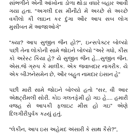
સાંભળીને એની આંખોના ડોળા થોડા વધારે બહાર આવી
ગયા હતા. “અગલી દસ મીનીટો મેં અચ્છે સે અચ્છે
વકીલો કી લાઇન કર દુંગા ઔર આપ સબ લોગ
મુસીબત મેં આજાઓગે”
“ક્યા? આપ સુજીત જૈન હો?“, ઇન્સપેક્ટર બોલ્યો
પછી તેના લોકોની સામે જોઇને બોલ્યો “અરે ગધો, કીસ
કો અરેસ્ટ કિયા હે? યે સુજીત જૈન હે...સુજીત જૈન.
એસ.જે ગ્રુપ કે માલીક. એક જવાબદાર નાગરીક. યે
એક બીઝનેસમેન છે, ઔર બહુત નામદાર ઇંસાન હે”
પછી મારી સામે જોઇને બોલ્યો હતો “સર, વી આર
એક્ષટ્રીમલી સોરી. કોઇ ગલતફેમી હો ગઇ હે.... હમારી
વજહ સે આપકી ફ્લાઇટ મીસ હો ગઇ” એણે
દિલગીરીપુર્વક કહ્યું હતું.
“લેકીન, આપ ઇસ અહેમદ અંસારી કે સાથ કૈસે?”,