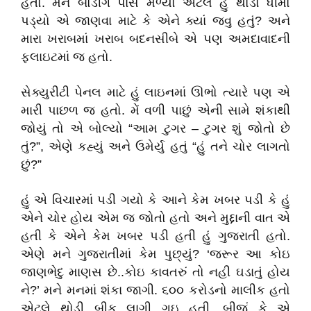
હતો. મને બોર્ડીગ પાસ મળ્યો એટલે હુ થોડો ધીમો
પડ્યો એ જાણવા માટે કે એને ક્યાં જવુ હતું? અને
મારા ખરાબમાં ખરાબ બદનસીબે એ પણ અમદાવાદની
ફ્લાઇટમાં જ હતો.
સેક્યુરીટી પેનલ માટે હું લાઇનમાં ઊભો ત્યારે પણ એ
મારી પાછળ જ હતો. મેં વળી પાછું એની સામે શંકાથી
જોયું તો એ બોલ્યો “આમ ટુગર – ટુગર શું જોતો છે
તું?”, એણે કહ્યું અને ઉમેર્યુ હતું “હું તને ચોર લાગતો
છું?”
હું એ વિચારમાં પડી ગયો કે આને કેમ ખબર પડી કે હું
એને ચોર હોય એમ જ જોતો હતો અને મુદ્દાની વાત એ
હતી કે એને કેમ ખબર પડી હતી હું ગુજરાતી હતો.
એણે મને ગુજરાતીમાં કેમ પુછ્યું? ‘જરૂર આ કોઇ
જાણભેદુ માણસ છે..કોઇ કાવતરું તો નહી ઘડાતું હોય
ને?’ મને મનમાં શંકા જાગી. ૬૦૦ કરોડનો માલીક હતો
એટલે થોડી બીક લાગી ગઇ હતી. બીજું કે એ