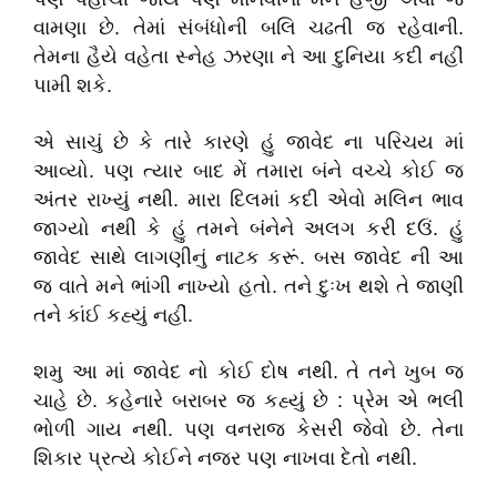
વામણા છે. તેમાં સંબંધોની બલિ ચઢતી જ રહેવાની.
તેમના હૈયે વહેતા સ્નેહ ઝરણા ને આ દુનિયા કદી નહીં
પામી શકે.
એ સાચું છે કે તારે કારણે હું જાવેદ ના પરિચય માં
આવ્યો. પણ ત્યાર બાદ મેં તમારા બંને વચ્ચે કોઈ જ
અંતર રાખ્યું નથી. મારા દિલમાં કદી એવો મલિન ભાવ
જાગ્યો નથી કે હું તમને બંનેને અલગ કરી દઉં. હું
જાવેદ સાથે લાગણીનું નાટક કરૂં. બસ જાવેદ ની આ
જ વાતે મને ભાંગી નાખ્યો હતો. તને દુઃખ થશે તે જાણી
તને કાંઈ કહ્યું નહીં.
શમુ આ માં જાવેદ નો કોઈ દોષ નથી. તે તને ખુબ જ
ચાહે છે. કહેનારે બરાબર જ કહ્યું છે : પ્રેમ એ ભલી
ભોળી ગાય નથી. પણ વનરાજ કેસરી જેવો છે. તેના
શિકાર પ્રત્યે કોઈને નજર પણ નાખવા દેતો નથી.