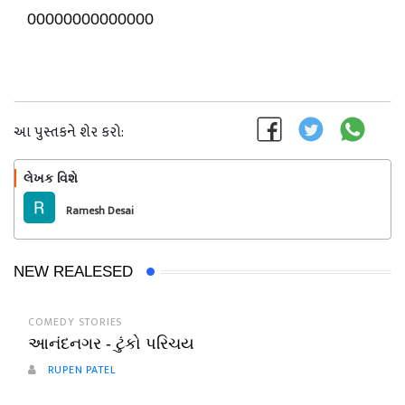
00000000000000
આ પુસ્તકને શેર કરો:
લેખક વિશે
અનુસરો
Ramesh Desai
NEW REALESED
COMEDY STORIES
આનંદનગર - ટુંકો પરિચય
RUPEN PATEL