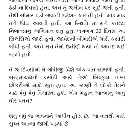
જાવેદની ચાકરી કરતા તારી આંખો બિડાઈ જતી હતી.
ઠંડી ના દિવસો હતા. અને તું જમીન પર સૂઈ જતી હતી.
તેથી બીમાર પડી જવાની દહેશત લાગતી હતી. માંડ માંડ
તને ઊંઘ આવતી હતી. આ સ્થિતિ માં મને કર્તવ્ય
નિભાવ્યાનું અભિમાન થતું હતું. લગભગ 32 દિવસ આ
સિલસિલો જારી હતો. જાવેદની બીમારીએ મારી કસોટી
લીધી હતી. અને મને તેમાં ઉતીર્ણ થયા નો આનંદ થઈ
રહ્યો હતો.
તે જ દિવસોમાં મેં ગાંધીજી વિશે એક વાત સાંભળી હતી.
બ્રહ્માચર્યની કસોટી અર્થે તેઓ બિલ્કુલ નગ્ન
છોકરીઓ સાથે સૂતા હતા. આ જાણી ને લોકો તેમને
માટે કેવું કેવું વિચારતા હશે. એક મહાન આત્માનું આવું
ઘોર પતન?
શમુ બધું જ ભાવનાને આધીન હોય છે. આ વાતથી મારો
સુપ્ત આત્મા જાગી પડ્યો છે