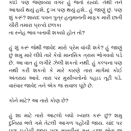
કાંઈ પણ જણાવ્યા વગર હું જતો રહ્યો. તેથી તને
આશ્ચર્ય થયું હશે, દુઃખ પણ થયું હશે.. હું જાણું છું. પણ
શું કરૂં? શાયદ પવન પુત્ર હનુમાનની માફક મારી છાતી
ચીરી તમારા પ્રત્યે છલકા
તા સ્નેહ ભાવ બતાવી શક્યો હોત તો?
હું શું કરૂં જેથી જાવેદ મારો પ્રેમ વાંચી શકે? હું જાણું
છું શમુ મારે લીધે તારે કેવો માનસિક ત્રાસ ભોગવવો પડે
છે. આ વાત હું લગીરે ઝેલી શકતો નથી. હું કલ્પના પણ
નથી કરી શકતો કે મારે કારણે તારા માર્ગમાં કોઈ
અંતરાય આવે. તારા પર મુસીબતોનો પહાડ તૂટી પડે.
વારંવાર જાવેદ તને એક જ સવાલ પૂછે છે.
કોને માટે? આ તારો કોણ છે?
હું શા માટે તારો આટલો બધો ખ્યાલ કરૂં છું? શમુ
દુનિયા ભલે ગમે તેટલી આગળ પહોંચી જાય. ચાંદ પર
પણ પહોંચી જાય પણ માનવીના મન હજી એવા જ