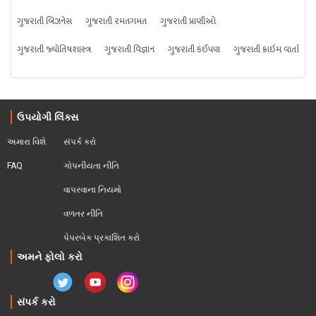
ગુજરાતી બિઝનેસ
ગુજરાતી રમતગમત
ગુજરાતી પ્રાણીઓ
ગુજરાતી જ્યોતિષશાસ્ત્ર
ગુજરાતી વિજ્ઞાન
ગુજરાતી કંઈપણ
ગુજરાતી ક્રાઇમ વાર્તા
ઉપયોગી લિંક્સ
અમારા વિશે
સંપર્ક કરો
FAQ
ગોપનીયતા નીતિ
વાપરવાના નિયમો 
વળતર નીતિ
પેપરબેક પ્રકાશિત કરો
અમને ફોલો કરો
સંપર્ક કરો