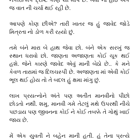
નકારાત્મક દ્રષ્ટિ કોણ થી માપે છે. બધા ના હોઠે એક
જ વાત ની ચર્ચા થઈ રહી છે.
આપણે કોણ છીએ? તારી ખાતર જ હું જાવેદ જોડે
મિત્રતા નો ડોળ કરી રહ્યો છું.
તમે બંને મારા બે હાથ જેવા છો. બંને એક સરખું જ
સ્થાન ધરાવો છો. જાણતા અજાણતા કોઈ ચૂક થઈ
હશે. જેને કારણે જાવેદ એવું માની બેઠો છે.. કે મને
કેવળ તારામાં જ દિલચસ્પી છે. અજાણતા માં એવી કોઈ
ભૂલ થઈ હોય તો તે બદલ હું ક્ષમા માંગુ છું.
લાખ પ્રયત્નોને અંતે પણ અતીત માનવીનો પીછો
છોડતો નથી. શમુ, માનવી ગમે તેટલું મથે ઉપરથી નીચે
પછડાય પણ જીવનના કોઈ ને કોઈ તબક્કે તે ગોથું ખાઈ
જાય છે.
મેં એક યુવતી ને બહેન માની હતી. હું તેના પ્રત્યે