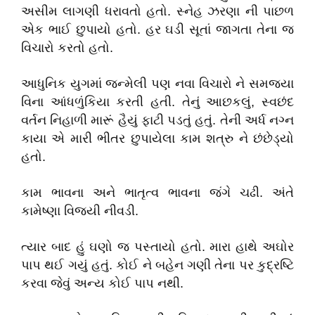
અસીમ લાગણી ધરાવતો હતો. સ્નેહ ઝરણા ની પાછળ
એક ભાઈ છુપાયો હતો. હર ઘડી સૂતાં જાગતા તેના જ
વિચારો કરતો હતો.
આધુનિક યુગમાં જન્મેલી પણ નવા વિચારો ને સમજ્યા
વિના આંધળુંકિયા કરતી હતી. તેનું આછકલું, સ્વછંદ
વર્તન નિહાળી મારૂં હૈયું ફાટી પડતું હતું. તેની અર્ધ નગ્ન
કાયા એ મારી ભીતર છુપાયેલા કામ શત્રુ ને છંછેડ્યો
હતો.
કામ ભાવના અને ભાતૃત્વ ભાવના જંગે ચઢી. અંતે
કામેષ્ણા વિજયી નીવડી.
ત્યાર બાદ હું ઘણો જ પસ્તાયો હતો. મારા હાથે અઘોર
પાપ થઈ ગયું હતું. કોઈ ને બહેન ગણી તેના પર કુદ્રષ્ટિ
કરવા જેવું અન્ય કોઈ પાપ નથી.