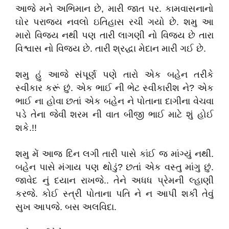
આજે મને અભિમાન છે, મારી જાત પર. કામવાસનાનો
ઘોર પરાજ્ય નવલો ઇતિહાસ રચી ગયો છે. શમુ આ
મારો વિજય નથી પણ તારી લાગણી નો વિજય છે તારા
વિશ્વાસ નો વિજય છે. તારી શ્રદ્ધા મેદાન મારી ગઈ છે.
શમુ હું આજે સંપૂર્ણ પણે તારો એક બહેન તરીકે
સ્વીકાર કરૂં છું. એક ભાઈ ની ભેટ સ્વીકારીશ ને? એક
ભાઈ ના હોવા છતાં એક બહેન ને પોતાના દાગીના વેચવા
પડે તેના જેવી શરમ ની વાત બીજી ભાઈ માટે શું હોઈ
શકે.!!
શમુ મેં આજ દિન લગી તારી પાસે કાંઈ જ માંગ્યું નથી.
બહેન પાસે મંગાય પણ થોડું? છતાં એક વસ્તુ માંગુ છું.
જાવેદ નું દયાન રાખજે.. તેને અધધ પ્રેમની લ્હાણી
કરજે. કોઈ સ્ત્રી પોતાના પતિ ને ન આપી શકી તેવું
સુખ આપજે. બસ અલવિદા.