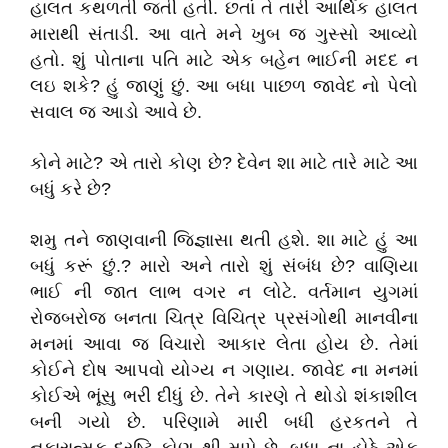
હાલત કથળતી જતી હતી. છતાં તે તારી આર્થિક હાલત
મારાથી સંતાડી. આ વાતે મને ખુબ જ ગુસ્સો આવ્યો
હતો. શું પોતાના પતિ માટે એક બહેન ભાઈની મદદ ન
લઇ શકે? હું જાણું છું. આ બધા પાછળ જાવેદ નો પેલો
સવાલ જ આડો આવે છે.
કોને માટે? એ તારો કોણ છે? દેવેન શા માટે તારે માટે આ
બધું કરે છે?
શમુ તને જાણવાની જિજ્ઞાસા થતી હશે. શા માટે હું આ
બધું કરૂં છું.? મારો અને તારો શું સંબંધ છે? વાણિયા
ભાઈ ની જાત લાભ વગર ન લોટે. વર્તમાન યુગમાં
રોજબરોજ બનતા ચિત્ર વિચિત્ર પ્રસંગોથી માનવીના
મનમાં આવા જ વિચારો આકાર લેતા હોય છે. તેમાં
કોઈને દોષ આપવો યોગ્ય ન ગણાય. જાવેદ ના મનમાં
કોઈએ ભૂંસુ ભરી દીધું છે. તેને કારણે તે થોડો શંકાશીલ
બની ગયો છે. પરિણામે મારી બધી હરકતને તે