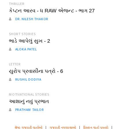
THRILLER
કેપ્ટન આરવ - ધ RAW એજન્ટ - ભાગ 27
DR. NILESH THAKOR
SHORT STORIES
ભાડે આપેલું સુખ - 2
ALOKA PATEL
LETTER
યુરોપ પ્રવાસીના પત્રો - 6
RUSHIL DODIYA
MOTIVATIONAL STORIES
આશાનું નવું પ્રભાત
PRATHAM TAILOR
શ્રેષ્ઠ ગુજરાતી વાર્તાઓ
|
ગુજરાતી નવલકથાઓ
|
ફિક્શન વાર્તા પુસ્તકો
|