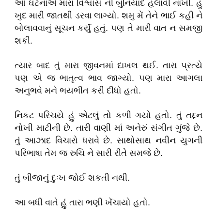
આ ઘટનાએ મારા વિશ્વાસ ની બુનિયાદ હલાવી નાખી. હું
ખુદ મારી જાતથી ડરવા લાગ્યો. શમુ મેં તેને ભાઈ કહી ને
બોલાવવાનું સૂચન કર્યું હતું. પણ તે મારી વાત ન સમજી
શકી.
ત્યાર બાદ તું મારા જીવનમાં દાખલ થઈ. તારા પ્રત્યે
પણ એ જ ભાતૃત્વ ભાવ જાગ્યો. પણ મારા આગલા
અનુભવે મને ભયભીત કરી દીધો હતો.
નિકટ પરિચયે હું એટલું તો કળી ગયો હતો. તું તદ્દન
નોખી માટીની છે. તારી વાણી માં અનેરું સંગીત ગુંજે છે.
તું આઝાદ વિચારો ધરાવે છે. સાથોસાથ નવીન યુગની
પરિભાષા તેમ જ રુચિ ને સારી રીતે સમજે છે.
તું બીજાનું દુઃખ જોઈ શકતી નથી.
આ બધી વાતે હું તારા ભણી ખેંચાયો હતો.