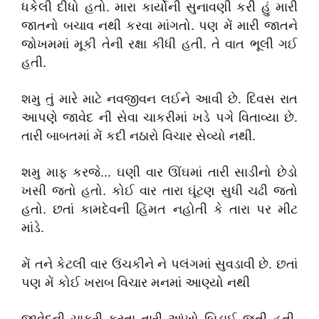
ધકેલી દીધો હતો. મારા કાર્યોની સુનાવણી કરી હું મારી
જાતનો બચાવ નથી કરવા માંગતો. પણ મેં મારી જાતને
જોખમમાં મૂકી તેની રક્ષા કીધી હતી. તે વાત ભૂલી ગઈ
હતી.
શમુ તું મારે માટે નવજીવન લઈને આવી છે. દિવસ રાત
આપણે જાવેદ ની સેવા ચાકરીમાં ખડે પગે વિતાવ્યા છે.
તારી બાબતમાં મેં કદી નઠારો વિચાર સેવ્યો નથી.
શમુ માફ કરજે... ઘણી વાર ઊંઘમાં તારી સાડીનો છેડો
ખસી જતો હતો. કોઈ વાર તારા ઘૂંટણ સુધી ચઢી જતો
હતો. છતાં કામદેવની હિંમત નહોતી કે તારા પર મીટ
માંડે.
મેં તને કેટલી વાર ઉંચકીને ને પલંગમાં સુવડાવી છે. છતાં
પણ મેં કોઈ ખરાબ વિચાર મનમાં આણ્યો નથી