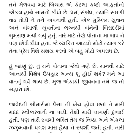
તને મેળવવા માટે બિચારા એ કેટલા કષ્ટો આફતોનો
એકલ હાથે સામનો કીધો છે. ધર્મ, સંબંધ, ન્યાતિ સઘળી
વાડ તોડી ને તને અપનાવી હતી. એક મુસ્લિમ યુવાન
અને બંગાળી યુવતીના લગ્નથી બંનેની બિરાદરીમાં
બુમરાણ મચી ગયું હતું. તારે માટે તેણે પોતાના મા બાપ ને
પણ છોડી દીધા હતા. જે વ્યકિત આટલો મોટો ત્યાગ કરે
તેના પ્રેમ વિશે સંશય કરવો એ બહું મોટો અપરાધ છે.
હું જાણું છું. તું મને પોતાના જેવો ગણે છે. માનવી માટે
આનાથી વિશેષ ઉપહાર અન્ય શું હોઈ શકે? મને આ
વાતનું ગર્વ થાય છે. મુજ એકાકી જીવનના તમે જ તો
સહારા છો.
જાવેદની બીમારીમાં પૈસા ની ખેંચ હોવા છતાં તે મારી
મદદ સ્વીકારવાની ના પાડી. તેથી મારી લાગણી દુભાઈ
હતી. પણ તારી સ્વામી ભક્તિ તેમ જ નિષ્ઠા અને એકલા
ઝઝુમવાની ધગશ મારા હૈયા ને સ્પર્શી જતી હતી. તારી