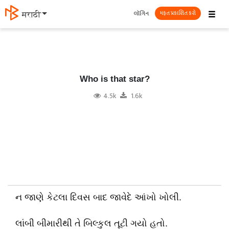
☰
લૉગિન
தமிழ்
મફત પ્રકાશિત કરો
Who is that star?
4.5k
1.6k
ન જાણે કેટલા દિવસ બાદ જાવેદે આંખો ખોલી.
લાંબી બીમારીથી તે બિલ્કુલ તૂટી ગયો હતો.