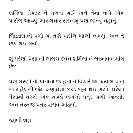
શર્મિલા ડોક્ટર ને મળવા ગઈ અને તેના નામે એક
પાર્સલ આવ્યું. મોકલનારે સરનામું પણ લખ્યું નહોતું.
જિજ્ઞાસાની પળો માં તેણે પાર્સલ ખોલી નાખ્યું. અને તે
છક થઈ ગયો.
શું ઘરેણાં પૈસા ની લાલચ દેવેન શર્મિલા ને ભરમાવવા માંગે
છે?
પણ ઘરેણાં તો પોતાના જ હતા તે વિચારે આ ખ્યાલ પત્તા
ના મહેલની જેમ ક્ષણાર્ઘમાં ક્ક્ડ ભૂસ થઈ ગયો. ઘરેણાં
પૈસાની વચ્ચે એક તાજો લખેલો પત્ર મળી આવ્યો.
અને તરતજ પત્ર વાંચવા માંડ્યો.
.
વ્હાલી શમુ