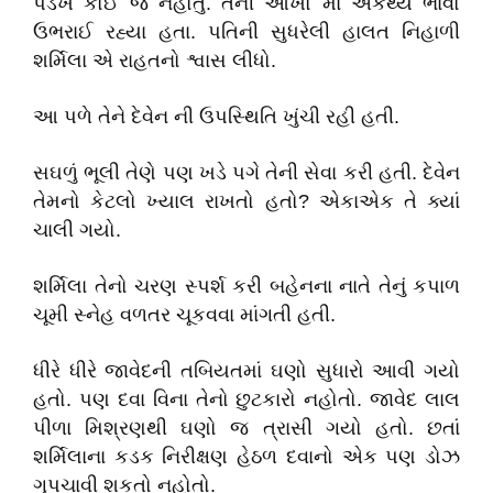
પડખે કોઈ જ નહોતું. તેની આંખો માં અકથ્ય ભાવો
ઉભરાઈ રહ્યા હતા. પતિની સુધરેલી હાલત નિહાળી
શર્મિલા એ રાહતનો શ્વાસ લીધો.
આ પળે તેને દેવેન ની ઉપસ્થિતિ ખુંચી રહી હતી.
સઘળું ભૂલી તેણે પણ ખડે પગે તેની સેવા કરી હતી. દેવેન
તેમનો કેટલો ખ્યાલ રાખતો હતો? એકાએક તે ક્યાં
ચાલી ગયો.
શર્મિલા તેનો ચરણ સ્પર્શ કરી બહેનના નાતે તેનું કપાળ
ચૂમી સ્નેહ વળતર ચૂકવવા માંગતી હતી.
ધીરે ધીરે જાવેદની તબિયતમાં ઘણો સુધારો આવી ગયો
હતો. પણ દવા વિના તેનો છુટકારો નહોતો. જાવેદ લાલ
પીળા મિશ્રણથી ઘણો જ ત્રાસી ગયો હતો. છતાં
શર્મિલાના કડક નિરીક્ષણ હેઠળ દવાનો એક પણ ડોઝ
ગુપચાવી શકતો નહોતો.