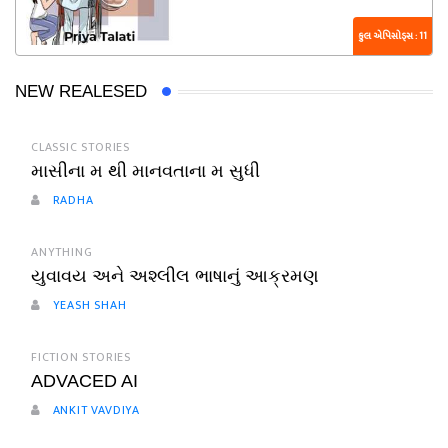
કુલ એપિસોડ્સ : 11
NEW REALESED
CLASSIC STORIES
માસીના મ થી માનવતાના મ સુધી
RADHA
ANYTHING
યુવાવય અને અશ્લીલ ભાષાનું આક્રમણ
YEASH SHAH
FICTION STORIES
ADVACED AI
ANKIT VAVDIYA