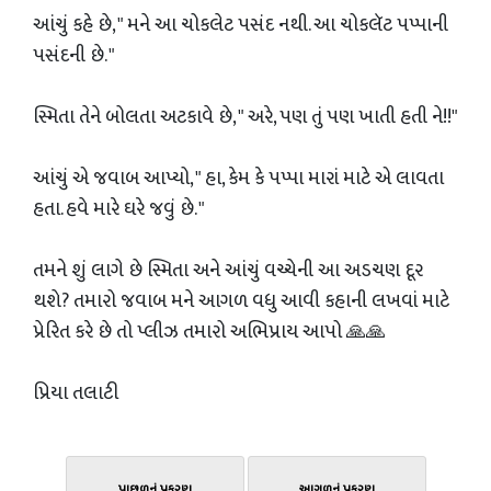
આંચું કહે છે, " મને આ ચોકલેટ પસંદ નથી. આ ચોકલૅટ પપ્પાની
પસંદની છે. "
સ્મિતા તેને બોલતા અટકાવે છે, " અરે, પણ તું પણ ખાતી હતી ને!!"
આંચું એ જવાબ આપ્યો, " હા, કેમ કે પપ્પા મારાં માટે એ લાવતા
હતા. હવે મારે ઘરે જવું છે. "
તમને શું લાગે છે સ્મિતા અને આંચું વચ્ચેની આ અડચણ દૂર
થશે? તમારો જવાબ મને આગળ વધુ આવી કહાની લખવાં માટે
પ્રેરિત કરે છે તો પ્લીઝ તમારો અભિપ્રાય આપો 🙏🙏
પ્રિયા તલાટી
પાછળનું પ્રકરણ
આગળનું પ્રકરણ