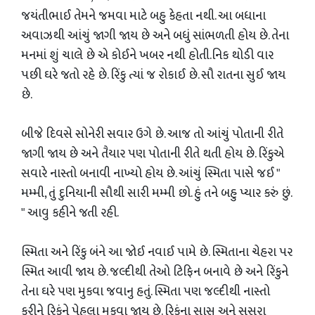
જયંતીભાઈ તેમને જમવા માટે બહુ કેહતા નથી. આ બધાના
અવાઝથી આંચું જાગી જાય છે અને બધું સાંભળતી હોય છે. તેના
મનમાં શું ચાલે છે એ કોઈને ખબર નથી હોતી.નિક થોડી વાર
પછી ઘરે જતો રહે છે. રિંકુ ત્યાં જ રોકાઈ છે. સૌ રાતના સુઈ જાય
છે.
બીજે દિવસે સોનેરી સવાર ઉગે છે. આજ તો આંચું પોતાની રીતે
જાગી જાય છે અને તૈયાર પણ પોતાની રીતે થતી હોય છે. રિંકુએ
સવારે નાસ્તો બનાવી નાખ્યો હોય છે. આંચું સ્મિતા પાસે જઈ "
મમ્મી, તું દુનિયાની સૌથી સારી મમ્મી છો. હું તને બહુ પ્યાર કરું છું.
" આવુ કહીને જતી રહી.
સ્મિતા અને રિંકુ બંને આ જોઈ નવાઈ પામે છે. સ્મિતાના ચેહરા પર
સ્મિત આવી જાય છે. જલ્દીથી તેઓ ટિફિન બનાવે છે અને રિંકુને
તેના ઘરે પણ મુકવા જવાનુ હતું. સ્મિતા પણ જલ્દીથી નાસ્તો
કરીને રિકુંને પેહલા મુકવા જાય છે. રિકુંના સાસુ અને સસરા