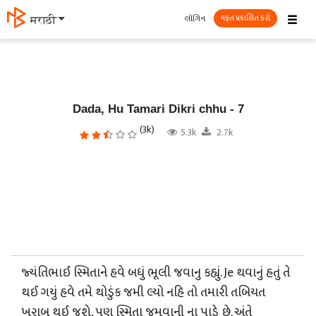
☰
લૉગિન
मराठी
મફત પ્રકાશિત કરો
Dada, Hu Tamari Dikri chhu - 7
(3k)
5.3k
2.7k
જ્યંતિભાઈ સ્મિતાને હવે બધું ભૂલી જવાનુ કહ્યું. Je થવાનું હતું તે
થઈ ગયું હવે તમે થોડુંક જમી લ્યો નહિ તો તમારી તબિયત
ખરાબ થઈ જશે, પણ સ્મિતા જમવાની ના પાડે છે. અંતે