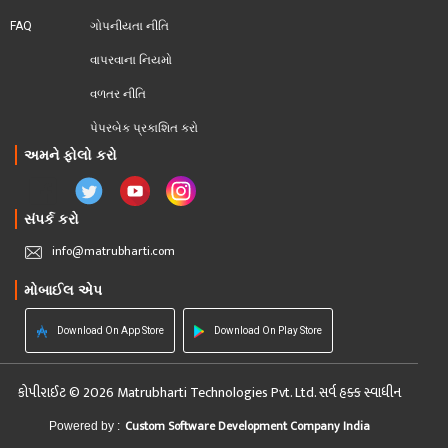
FAQ
ગોપનીયતા નીતિ
વાપરવાના નિયમો 
વળતર નીતિ
પેપરબેક પ્રકાશિત કરો
અમને ફોલો કરો
સંપર્ક કરો
info@matrubharti.com
મોબાઈલ એપ
Download On App Store
Download On Play Store
કોપીરાઈટ © 2026 Matrubharti Technologies Pvt. Ltd. સર્વ હક્ક સ્વાધીન
Custom Software Development Company India
Powered by :