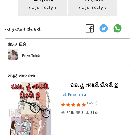
દાદા હું તમારી દીકરી છું - 6
દાદા હું તમારી દીકરી છું - 8
આ પુસ્તકને શેર કરો:
લેખક વિશે
અનુસરો
Priya Talati
સંપૂર્ણ નવલકથા
દાદા હું તમારી દીકરી છું
દ્વારા Priya Talati
(32.9k)
69.1k
3
34.6k