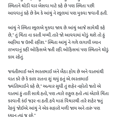
સ્મિતાને થોડી વાર બેસવા માટે કહે છે પણ સ્મિતા પછી
આવવાનું કહે છે કેમ કે આંચું ને સ્કૂલમાં પણ મુકવા જવાની હતી.
આંચું ને સ્મિતા સ્કૂલએ મુકવા જાય છે. આંચું આજે સામેથી કહે
છે, " તું ચિંતા ના કરતી મમ્મી. તારે જો આવવામાં મોડું થશે તો હું
અહીંયા જ ઉભી રહીશ. " સ્મિતા આંચું ને ગળે લગાવી ધ્યાન
રાખવાનું કહી ઓફિસએ જતી રહી. ઓફિસમાં પણ સ્મિતાને થોડું
કામ રહેતું.
જયંતીભાઈ અને ભરતભાઈ બંને બૈઠા હોય છે અને વાતમાંથી
વાત કરે છે કે કાલ રાતના શું થયું હતું એ. ભરતભાઈ
જ્યંતિભાઈને કહે છે, " અત્યાર સુધી તું શહેર નહોતો જતો એ
વાતમાં હું તારી સાથે હતો, પણ ત્યારે રાહુલ હતો ત્યાં એટલે ચિંતા
કરવાની કંઈ જરૂર ના હતી. હવે મારાં વિચારથી તારે શહેર જતું
રેહવું જોઈએ. આંચું ને એક સહારો મળી જાય અને તારું પણ
ધ્યાન ત્યાં જ રહે. "