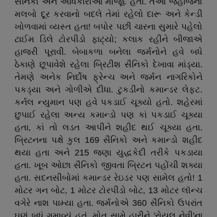
સૈનિકો અને અધિકારીઓ મોજૂદ હતા. તેઓ જહાજનો
મલબો દૂર કરવાનો બદલે તેમાં રહેલો દારૂ અને કેન્ડી
ખોળવામાં વ્યસ્ત હતા! બપોર પછી ચારના સુમારે પહેલો
ટાઈમ ડિલે ટોરપીડો ફાટ્યો; કલાક રહીને બીજાએ
હાજરી પૂરાવી. બેબાકળા બનેલા જર્મનોને હવે બધે
ઠેકાણે છૂપાવેશે રહેલા બ્રિટીશ સૈનિકો દેખાવા માંડ્યા.
તેમણે અનેક નિર્દોષ ફ્રેન્ચ અને જર્મન નાગરિકોને
પકડ્યા અને ગોળીએ દીધા. ટુકડીનો કમાન્ડર લેફ્ટ.
કર્નલ ન્યુમાન પણ હવે પકડાઈ ચૂક્યો હતો. શહેરમાં
છુપાઈ રહેલા અન્ય કમાન્ડો પણ કાં પકડાઈ ચૂક્યા
હતા, કાં તો લડત આપીને શહીદ થઈ ચૂક્યા હતા.
બ્રિટનના પક્ષે કુલ 169 સૈનિકો અને કમાન્ડો શહીદ
થયા હતા અને 215 જણા યુદ્ધકેદી તરીકે પકડાયા
હતા. ખૂબ ઓછા સૈનિકો જીવતા બ્રિટન પહોંચી શક્યા
હતા. સદનસીબોમાં કમાન્ડર રેઇડર પણ સામેલ હતો! 1
મોટર ગન બોટ, 1 મોટર ટોરપીડો બોટ, 13 મોટર લૉન્ચ
વગેરે નાશ પામ્યા હતા. જર્મનોએ 360 સૈનિકો ઉપરાંત
ઘણું બધું ગુમાવ્યું હતું. મોત સામે હારીને 'રોયલ નેવી'ના