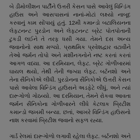
બે ડીમોલીશન પાર્ટીને ઉત્તરી કેસન પાસે આવેલું વિન્ડિંગ
હાઉસ અને આસપાસનાં નાનાં-મોટાં લક્ષ્યો નાબૂદ
કરવાનું કામ સોંપાયું હતું. 12મી કમાન્ડો બટાલિયનના
લેફ્ટનન્ટ પુરડોન અને લેફ્ટનન્ટ બ્રેટ પોતપોતાની
ટુકડી લઈને તે તરફ ધસી ગયા. તેમને દસ અન્ય
જવાનોનો સાથ મળ્યો. પ્રાથમિક પ્રવેશદ્વાર વટાવીને
તેઓ જર્મન તોપો અને મશીનગનોને નષ્ટ કરતાં કરતાં
આગળ વધ્યા. આ દરમિયાન, લેફ્ટ. બ્રેટ ગોળીબારમાં
ઘાયલ થયો, તેથી તેની જગ્યા લેફ્ટ. બર્ટનશો અને
તેના સૈનિકોએ લીધી. પુરડોનના સૈનિકોએ ઉત્તરી કેસન
પાસે આવેલા વિન્ડિંગ હાઉસને અડફેટે લીધું, અને ત્યાં
દારૂગોળો ગોઠવ્યો. આ દરમિયાન, તેમને રોકવા આવતા
જર્મન સૈનિકોના ગોળીબારને લીધે કેટલાક બ્રિટીશ
કમાન્ડો જખમી બન્યા. છતાં, આખરે વિન્ડિંગ હાઉસનો
નાશ કરવામાં બ્રિટીશ જવાનો સફળ રહ્યા.
ગાર્ડ રેલમાં દારૂગોળો લગાવી રહેલા લેફ્ટ. બર્ટનશો અને