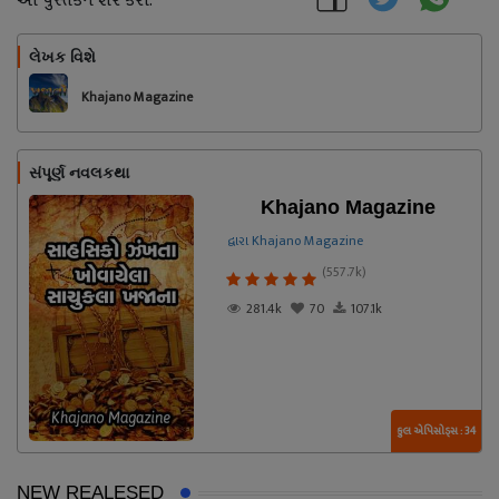
આ પુસ્તકને શેર કરો:
લેખક વિશે
અનુસરો
Khajano Magazine
સંપૂર્ણ નવલકથા
Khajano Magazine
દ્વારા Khajano Magazine
(557.7k)
281.4k
70
107.1k
કુલ એપિસોડ્સ : 34
NEW REALESED