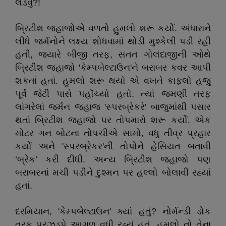
લડવું?!
બ્રિટીશ જહાજોએ વળતો હુમલો શરૂ કર્યો. અંધારાને
લીધે જર્મનોને લક્ષ્ય શોધવામાં થોડી મુશ્કેલી પડી રહી
હતી, જ્યારે બીજી તરફ, સતત ગોલંદાજીની ઓથે
બ્રિટીશ જહાજો 'કેમ્પબેલ્ટાઉન'ને બરાબર કવર આપી
શકતાં હતાં. હુમલો શરૂ થયો એ વખતે કાફલો હજુ
પૂર્વ જેટી પાસે પહોંચ્યો હતો. ત્યાં જમણી તરફ
લાંગરેલાં જર્મન જહાજ 'સ્પરબ્રેકરે' બાજુમાંથી પસાર
થતાં બ્રિટીશ જહાજો પર તોપમારો શરૂ કર્યો. એક
મોટર ગન બોટના તોપચીએ સામો, વધુ તીવ્ર પ્રહાર
કર્યો અને 'સ્પરબ્રેકર'ની તોપોને હેસિયત બતાવી
‘બ્રેક’ કરી દીધી. અન્ય બ્રિટીશ જહાજો પણ
બરાબરનાં મચી પડીને દુશ્મન પર હલ્લો બોલાવી રહ્યાં
હતાં.
દરમિયાન, 'કેમ્પબેલ્ટાઉન' ક્યાં હતું? નોર્મન્ડી ડોક
તરફ પૂરઝડપે આગળ વધી રહ્યું હતું. હુમલો તો તેના