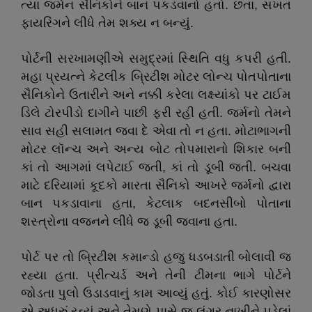
ત્યાં જર્મન સૈનિકોને બાન પકડવાનો હતો. છતાં, સખત
ફાયરિંગને લીધે તેમ શક્ય ન બન્યું.
પોર્ટની સરખામણીએ સમુદ્રમાં સ્થિતિ વધુ કપરી હતી.
મહા પ્રયત્ને કેટલીક બ્રિટીશ મોટર લોન્ચ પોતપોતાના
સૈનિકોને ઉતારીને અને નક્કી કરેલા લક્ષ્યાંકો પર ટાઈમ
ડિલે ટોરપીડો દાગીને પાછી ફરી રહી હતી. જર્મનો તેમને
સાવ સહી સલામત જવા દે એવા તો ન હતા. મોટાભાગની
મોટર લૉન્ચ અને અન્ય બોટ તોપમારાનો શિકાર બની
કાં તો આગમાં લપેટાઈ જતી, કાં તો ડૂબી જતી. બચવા
માટે દરિયામાં કૂદકો મારતા સૈનિકો આખરે જર્મનો દ્વારા
બાન પકડાવાના હતા, કેટલાક બદનસીબો પોતાના
શસ્ત્રોના વજનને લીધે જ ડૂબી જવાના હતા.
પોર્ટ પર તો બ્રિટીશ કમાન્ડો હજુ ધડબડાતી બોલાવી જ
રહ્યા હતા. પ્રીત્ચર્ડ અને તેની ટીમના ભાગે પોર્ટને
જોડતા પુલો ઉડાડવાનું કામ આવ્યું હતું. કોઈ કારણોસર
એ અધૂરું રહ્યું અને તેમણે પાસે જ લંગર નાખીને પડેલાં