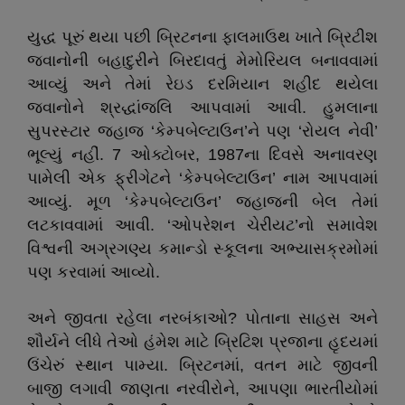
યુદ્ધ પૂરું થયા પછી બ્રિટનના ફાલમાઉથ ખાતે બ્રિટીશ
જવાનોની બહાદુરીને બિરદાવતું મેમોરિયલ બનાવવામાં
આવ્યું અને તેમાં રેઇડ દરમિયાન શહીદ થયેલા
જવાનોને શ્રદ્ધાંજલિ આપવામાં આવી. હુમલાના
સુપરસ્ટાર જહાજ ‘કેમ્પબેલ્ટાઉન’ને પણ ‘રોયલ નેવી’
ભૂલ્યું નહીં. 7 ઓક્ટોબર, 1987ના દિવસે અનાવરણ
પામેલી એક ફ્રીગેટને ‘કેમ્પબેલ્ટાઉન’ નામ આપવામાં
આવ્યું. મૂળ ‘કેમ્પબેલ્ટાઉન’ જહાજની બેલ તેમાં
લટકાવવામાં આવી. ‘ઓપરેશન ચેરીયટ’નો સમાવેશ
વિશ્વની અગ્રગણ્ય કમાન્ડો સ્કૂલના અભ્યાસક્રમોમાં
પણ કરવામાં આવ્યો.
અને જીવતા રહેલા નરબંકાઓ? પોતાના સાહસ અને
શૌર્યને લીધે તેઓ હંમેશ માટે બ્રિટિશ પ્રજાના હૃદયમાં
ઉંચેરું સ્થાન પામ્યા. બ્રિટનમાં, વતન માટે જીવની
બાજી લગાવી જાણતા નરવીરોને, આપણા ભારતીયોમાં