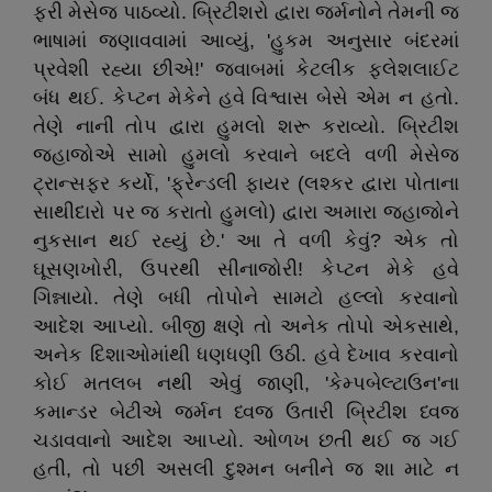
ફરી મેસેજ પાઠવ્યો. બ્રિટીશરો દ્વારા જર્મનોને તેમની જ
ભાષામાં જણાવવામાં આવ્યું, 'હુકમ અનુસાર બંદરમાં
પ્રવેશી રહ્યા છીએ!' જવાબમાં કેટલીક ફ્લેશલાઈટ
બંધ થઈ. કેપ્ટન મેકેને હવે વિશ્વાસ બેસે એમ ન હતો.
તેણે નાની તોપ દ્વારા હુમલો શરૂ કરાવ્યો. બ્રિટીશ
જહાજોએ સામો હુમલો કરવાને બદલે વળી મેસેજ
ટ્રાન્સફર કર્યો, 'ફ્રેન્ડલી ફાયર (લશ્કર દ્વારા પોતાના
સાથીદારો પર જ કરાતો હુમલો) દ્વારા અમારા જહાજોને
નુકસાન થઈ રહ્યું છે.' આ તે વળી કેવું? એક તો
ઘૂસણખોરી, ઉપરથી સીનાજોરી! કેપ્ટન મેકે હવે
ગિન્નાયો. તેણે બધી તોપોને સામટો હલ્લો કરવાનો
આદેશ આપ્યો. બીજી ક્ષણે તો અનેક તોપો એકસાથે,
અનેક દિશાઓમાંથી ધણધણી ઉઠી. હવે દેખાવ કરવાનો
કોઈ મતલબ નથી એવું જાણી, 'કેમ્પબેલ્ટાઉન'ના
કમાન્ડર બેટીએ જર્મન ધ્વજ ઉતારી બ્રિટીશ ધ્વજ
ચડાવવાનો આદેશ આપ્યો. ઓળખ છતી થઈ જ ગઈ
હતી, તો પછી અસલી દુશ્મન બનીને જ શા માટે ન