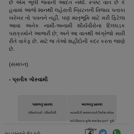
છે એમ ભૂલી જવાની આદત નથી. સ્પષ્ટ વાત છે કે
હવામાં આજે શાનથી લહેરાતી બ્રિટનની વિજય પતાકા
ખરેખર તો પવનને નહીં, પણ માતૃભૂમિ માટે મરી ફિટેલા
આવા અનેક નામી-અનામી શૌર્યવીરોના દિલધડક
પરાક્રમોને આભારી છે; અને આ વાતથી અંગ્રેજો સારી
રીતે વાકેફ છે. માટે જ તેઓ શહીદોની કદર કરતા જાણે
છે.
(સમાપ્ત)
- પ્રતીક ગોસ્વામી
પાછળનું પ્રકરણ
આગળનું પ્રકરણ
દરિયાઈ વાર્તા - દરિયાદિલી
આઝાદીની ચળવળ વખતે નિર્માણ પામેલા
અને ત્રિરંગાના પૂર્વજ ધ્વજ કેવા હતા? - ટૂંકો
ઈતિહાસ