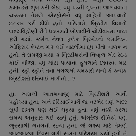
કમાન્ડરો ભૂલ કરી બેઠા. વધુ પડતી ગુપ્તતા જાળવવાના
ચક્કરમાં તેમણે એરફોર્સને વધુ માહિતી આપવાનો
ઇન્કાર કરી દીધો હતો. પરિણામે, બ્રિટીશ વિમાનો
લક્ષ્યવિહોણી રીતે ધડબડાટી બોલાવીને થોડીવારમાં પાછાં
ફરી ગયાં. જર્મન નેવલ ફ્લેક બ્રિગેડનો કમાન્ડિંગ
ઓફિસર કેપ્ટન મેકે કંઈ બાટલીમાં દૂધ પીતો બાળક ન
હતો. તે સમજી ગયો કે બ્રિટીશરોની નિષ્ફળ એર રેઇડ
કોઈ બીજા, વધુ મોટા પાયાના હુમલાને છાવરવા માટે
હતી. રહી રહીને તેના મગજમાં ચમકારો થયો કે ક્યાંક
બ્રિટીશરો દરિયાઈ માર્ગે તો... ?
હા, અસલી આતશબાજી માટે બ્રિટીશરો આવી
પહોંચ્યા હતા; અને દરિયાઈ માર્ગે જ, વટભેર ઘણે અંદર
સુધી દાખલ પણ થઈ ચૂક્યા હતા. બધું નક્કી કરેલા
સમય અનુસાર થઈ રહ્યું હતું. અંગ્રેજ સૈનિકો પણ
જુસ્સાથી થનગની રહ્યા હતા. જે લક્ષ્ય માટે તેમણે
આટઆટલા દિવસ લગી સખત પરિશ્રમ કર્યો હતો તે