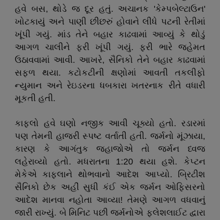
હવે બસ, થોડે જ દૂર હતું. અચાનક 'કેમ્પબેલ્ટાઉન'
ખોટકાયું અને પાણી છીછરું હોવાને લીધે પટની રેતીમાં
ખૂંપી ગયું. માંડ તેને બહાર કાઢવામાં આવ્યું કે થોડું
આગળ ચાલીને ફરી ખૂંપી ગયું. ફરી ભારે જહેમત
ઉઠાવવામાં આવી. આખરે, સૈનિકો તેને બહાર કાઢવામાં
સફળ થયા. કટોકટીની ક્ષણોમાં આવતી તકલીફો
ન્યુમાન અને રેઇડરના ધબકારા ખતરનાક રીતે વધારી
મૂકતી હતી.
કાફલો હવે ઘણો નજીક આવી ચૂક્યો હતો. રડારમાં
પણ તેમની હાજરી સ્પષ્ટ વર્તાતી હતી. જર્મનો મૂંઝાયા,
કારણ કે આગંતુક જહાજોએ તો જર્મન ધ્વજ
લહેરાવ્યો હતો. મધરાતના 1:20 થયા હશે. કેપ્ટન
મેકેએ કાફલાને થોભવાનો આદેશ આપ્યો. બ્રિટીશ
સૈનિકો છેક અહીં સુધી કંઈ એક જર્મન ઓફિસરનો
આદેશ માનવા નહોતા આવ્યા! તેમણે આગળ વધવાનું
જારી રાખ્યું. બે મિનિટ પછી જર્મનોએ ફ્લેશલાઈટ દ્વારા