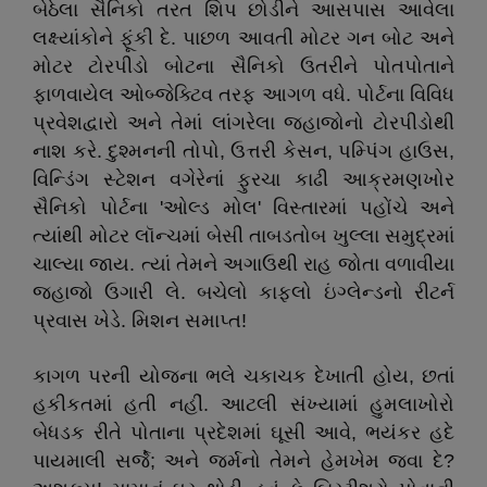
બેઠેલા સૈનિકો તરત શિપ છોડીને આસપાસ આવેલા
લક્ષ્યાંકોને ફૂંકી દે. પાછળ આવતી મોટર ગન બોટ અને
મોટર ટોરપીડો બોટના સૈનિકો ઉતરીને પોતપોતાને
ફાળવાયેલ ઓબ્જેક્ટિવ તરફ આગળ વધે. પોર્ટના વિવિધ
પ્રવેશદ્વારો અને તેમાં લાંગરેલા જહાજોનો ટોરપીડોથી
નાશ કરે. દુશ્મનની તોપો, ઉત્તરી કેસન, પમ્પિંગ હાઉસ,
વિન્ડિંગ સ્ટેશન વગેરેનાં ફુરચા કાઢી આક્રમણખોર
સૈનિકો પોર્ટના 'ઓલ્ડ મોલ' વિસ્તારમાં પહોંચે અને
ત્યાંથી મોટર લૉન્ચમાં બેસી તાબડતોબ ખુલ્લા સમુદ્રમાં
ચાલ્યા જાય. ત્યાં તેમને અગાઉથી રાહ જોતા વળાવીયા
જહાજો ઉગારી લે. બચેલો કાફલો ઇંગ્લેન્ડનો રીટર્ન
પ્રવાસ ખેડે. મિશન સમાપ્ત!
કાગળ પરની યોજના ભલે ચકાચક દેખાતી હોય, છતાં
હકીકતમાં હતી નહીં. આટલી સંખ્યામાં હુમલાખોરો
બેધડક રીતે પોતાના પ્રદેશમાં ઘૂસી આવે, ભયંકર હદે
પાયમાલી સર્જે; અને જર્મનો તેમને હેમખેમ જવા દે?