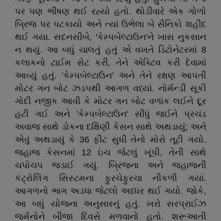
પર પણ ભીષણ થઈ રહ્યો હતો. થોડીવારે એક ગોળો
બ્રિજ પર પટકાયો અને ત્યાં ઉભેલા બે સૈનિકો શહીદ
થઈ ગયા. સદનસીબે, 'કેમ્પબેલ્ટાઉન'ને ખાસ નુકસાન
ન થયું. આ બધું ચાલતું હતું એ વખતે ડિટોનેટરમાં 8
કલાકનો ટાઈમ સેટ કરી, તેને એક્ટિવ કરી દેવામાં
આવ્યું હતું. 'કેમ્પબેલ્ટાઉન' અને તેને રક્ષણ આપતી
મોટર ગન બોટ ઝડપથી આગળ વધ્યાં. નોર્મન્ડી સૂકી
ગોદી નજીક આવી કે મોટર ગન બોટ વળાંક લઈને દૂર
હટી ગઈ અને 'કેમ્પબેલ્ટાઉન' સીધું જઈને પ્રચંડ
અવાજ સાથે ડોકના દક્ષિણી કેસન સાથે અથડાયું; અને
એવું અથડાયું કે 36 ફીટ સુધી તેનો મોરો તૂટી ગયો.
જહાજ કેસનમાં 12 ઇંચ જેટલું ખૂંપી, તેની સાથે
ચપોચપ જડાઈ ગયું. બ્રિજના અને જહાજની
કંટ્રોલિંગ સિસ્ટમના ફુરચેફુરચા નીકળી ગયાં.
આગળનો ભાગ અડધા જેટલો અધ્ધર થઈ ગયો. જોકે,
આ બધું યોજના અનુસારનું હતું. ખરો સરપ્રાઈઝ
જર્મનોને બીજા દિવસે મળવાનો હતો. શરૂઆતી