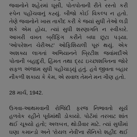
જવાનોને શહેરમાં ઘૂસી, પોતપોતાની રીતે રસ્તો કરી
સ્પેન પહોંચવાનું કહ્યું. બીજો કોઈ વિકલ્પ ન હતો.
તેણે જવાનોને ખાસ તાકીદ કરી કે જ્યાં સુધી તેઓ લડી
શકે એમ હોય, ત્યાં સુધી શરણાગતિ ન સ્વીકારે.
આખરી વખત બ્રીફિંગ કરીને બધા છૂટા પડ્યા.
'ઓપરેશન ચેરીઅટ' ઓફિશિયલી પૂરું થયું. એક
અશક્ય લાગતાં અભિયાનને બ્રિટીશ જવાંમર્દોએ
પોતાની બહાદુરી, હિંમત તથા દ્રઢ ઇચ્છાશક્તિના જોરે
સફળ અંજામ સુધી પહોંચાડ્યું હતું. હવે જીવતા બહાર
નીકળી શકાય કે કેમ, એ સવાલ તેમને મન ગૌણ હતો.
28 માર્ચ, 1942.
ઉગવા-આથમવાની રોજિંદી ફરજ નિભાવતો સૂર્ય
હળવેક રહીને પૂર્વમાંથી ડોકાયો. પોર્ટમાં તરખાટ શાંત
થઈ ચૂક્યો હતો; અલબત્ત, થોડીવાર માટે. ત્યાં સુધીમાં
ઘણા કમાન્ડો અને 'રોયલ નેવી'ના સૈનિકો શહીદ થઈ