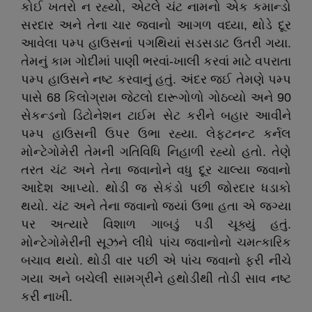
કોઈ ખતરો ન રહ્યો, એટલે ચંટ નામનો એક કમાન્ડો
સરદાર અને તેના ચાર જવાનો આગળ વધ્યા, થોડે દૂર
આવેલા પમ્પ હાઉસનાં પગથિયાં સડસડાટ ઉતરી ગયા.
તેમનું કામ ગોદીમાં પાણી ભરવાં-ખાલી કરવાં માટે વપરાતા
પમ્પ હાઉસને નષ્ટ કરવાનું હતું. અંદર જઈ તેમણે પમ્પ
પાસે 68 કિલોગ્રામ જેટલો દારૂગોળો ગોઠવ્યો અને 90
સેકન્ડનો ડિટોનેશન ટાઈમ સેટ કરીને બહાર આવીને
પમ્પ હાઉસની ઉપર ઉભા રહ્યા. લેફ્ટનન્ટ કર્નલ
મોન્ટેગોમેરી તેમની ગતિવિધિ નિહાળી રહ્યો હતો. તેણે
તરત ચંટ અને તેના જવાનોને વધુ દૂર ચાલ્યા જવાનો
આદેશ આપ્યો. થોડી જ સેકંડો પછી જોરદાર ધડાકો
થયો. ચંટ અને તેના જવાનો જ્યાં ઉભા હતા એ જગ્યા
પર અત્યારે વિશાળ ગાબડું પડી ચૂક્યું હતું.
મોન્ટેગોમેરીની સૂઝને લીધે પાંચ જવાનોનો ચમત્કારિક
બચાવ થયો. થોડી વાર પછી એ પાંચ જવાનો ફરી નીચે
ગયા અને બચેલી સામગ્રીને હથોડીથી તોડી સાવ નષ્ટ
કરી નાખી.