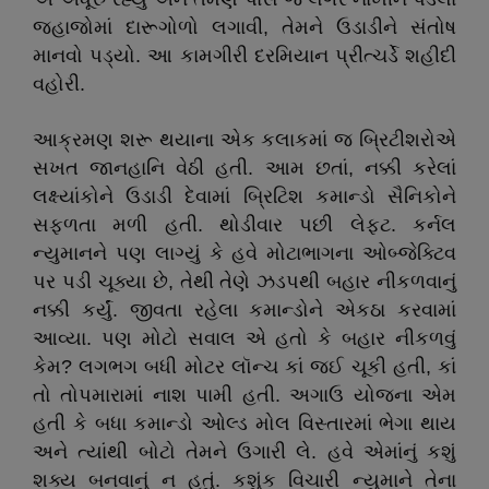
જહાજોમાં દારૂગોળો લગાવી, તેમને ઉડાડીને સંતોષ
માનવો પડ્યો. આ કામગીરી દરમિયાન પ્રીત્ચર્ડે શહીદી
વહોરી.
આક્રમણ શરૂ થયાના એક કલાકમાં જ બ્રિટીશરોએ
સખત જાનહાનિ વેઠી હતી. આમ છતાં, નક્કી કરેલાં
લક્ષ્યાંકોને ઉડાડી દેવામાં બ્રિટિશ કમાન્ડો સૈનિકોને
સફળતા મળી હતી. થોડીવાર પછી લેફ્ટ. કર્નલ
ન્યુમાનને પણ લાગ્યું કે હવે મોટાભાગના ઓબ્જેક્ટિવ
પર પડી ચૂક્યા છે, તેથી તેણે ઝડપથી બહાર નીકળવાનું
નક્કી કર્યું. જીવતા રહેલા કમાન્ડોને એકઠા કરવામાં
આવ્યા. પણ મોટો સવાલ એ હતો કે બહાર નીકળવું
કેમ? લગભગ બધી મોટર લૉન્ચ કાં જઈ ચૂકી હતી, કાં
તો તોપમારામાં નાશ પામી હતી. અગાઉ યોજના એમ
હતી કે બધા કમાન્ડો ઓલ્ડ મોલ વિસ્તારમાં ભેગા થાય
અને ત્યાંથી બોટો તેમને ઉગારી લે. હવે એમાંનું કશું
શક્ય બનવાનું ન હતું. કશુંક વિચારી ન્યુમાને તેના