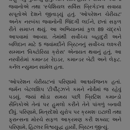
જવાનોએ તથા 'સ્પેશિયલ સર્વિસ બ્રિગેડ'ના સવાયા
સપૂતોએ દેશને જીતાડ્યું હતું. 'ઓપરેશન ચેરીયટ'
અનેક નરબંકા જવાનોની જિંદગી લઈને, છતાં સફળ
રીતે સમાપ્ત થયું. આ અભિયાનમાં કુલ 89 ચંદ્રકો
આપવામાં આવ્યા. તેમાંથી સર્વોચ્ચ બહાદુરી અને
બલિદાન માટે 5 જવાંમર્દોને બ્રિટનનું સર્વોચ્ચ લશ્કરી
સમ્માન 'વિક્ટોરિયા ક્રોસ' એનાયત થવાનું હતું, આ
નરવીરોમાં કમાન્ડર રેઇડર, કમાન્ડર બેટી અને લેફ્ટ.
કર્નલ ન્યુમાન સામેલ હતા.
'ઓપરેશન ચેરીયટ'નાં પરિણામો આશ્ચર્યજનક હતાં.
જર્મન બેટલશિપ 'ટીર્પીટ્ઝ'ને કમને નોર્વેમાં જ રહેવું
પડયું, જ્યાં થોડા સમય પછી બ્રિટિશ કમાન્ડો
સૈનિકોએ તેનાં પર હુમલો કરીને તેને પાંગળું બનાવી
દીધું. પરિણામે, મિત્રદેશો યુરોપ પર ક્રમશઃ ઇટાલી તથા
ફ્રાન્સના મોરચે સફળ આક્રમણ કરી શક્યા; અને
પરિણામે, હિટલર વિશ્વયુદ્ધ હાર્યો, બ્રિટન જીત્યું.