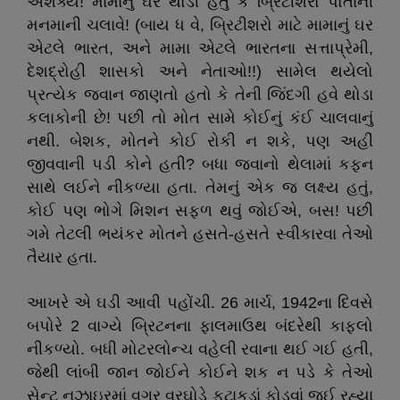
અશક્ય! મામાનું ઘર થોડી હતું કે બ્રિટીશરો પોતાની
મનમાની ચલાવે! (બાય ધ વે, બ્રિટીશરો માટે મામાનું ઘર
એટલે ભારત, અને મામા એટલે ભારતના સત્તાપ્રેમી,
દેશદ્રોહી શાસકો અને નેતાઓ!!) સામેલ થયેલો
પ્રત્યેક જવાન જાણતો હતો કે તેની જિંદગી હવે થોડા
કલાકોની છે! પછી તો મોત સામે કોઈનું કંઈ ચાલવાનું
નથી. બેશક, મોતને કોઈ રોકી ન શકે, પણ અહીં
જીવવાની પડી કોને હતી? બધા જવાનો થેલામાં કફન
સાથે લઈને નીકળ્યા હતા. તેમનું એક જ લક્ષ્ય હતું,
કોઈ પણ ભોગે મિશન સફળ થવું જોઈએ, બસ! પછી
ગમે તેટલી ભયંકર મોતને હસતે-હસતે સ્વીકારવા તેઓ
તૈયાર હતા.
આખરે એ ઘડી આવી પહોંચી. 26 માર્ચ, 1942ના દિવસે
બપોરે 2 વાગ્યે બ્રિટનના ફાલમાઉથ બંદરેથી કાફલો
નીકળ્યો. બધી મોટરલોન્ચ વહેલી રવાના થઈ ગઈ હતી,
જેથી લાંબી જાન જોઈને કોઈને શક ન પડે કે તેઓ
સેન્ટ નઝાઇરમાં વગર વરઘોડે ફટાકડાં ફોડવાં જઈ રહ્યા