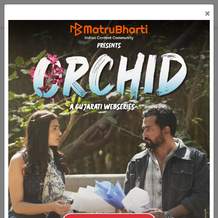
☰
×
લૉગિન
मराठी
મફત પ્રકાશિત કરો
Operation Chariot Part Two
(7.5k)
5.6k
2.6k
(ગતાંકથી આગળ...)
18 માર્ચ, 1942 ના, એટલે કે હુમલાના બરાબર દસ