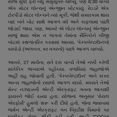
સાંજ સુધી ફરી બધું સમુસૂતરું ચાલ્યું, પણ 6:30 વાગ્યે
એક મોટર લૉન્ચનું એન્જીન ખોટકાયું. રેઇડરે એક
ટોરપીડો મોટર લોન્ચને ત્યાં મૂકી, જેથી સમારકામ થાય
બાદ બંને બોટ સાથે આગળ વધે અને કાફલામાં પાછી
જોડાઈ જાય. પણ, આખરે એ લોટર લૉન્ચનું એન્જીન
સાજું થાય એમ ન લાગતાં તેમાંના સૈનિકોને બીજી
બોટમાં સ્થળાંતરિત કરવામાં આવ્યા. 'કેમ્પબેલ્ટાઉન'નો
વરઘોડો (અલબત્ત, વર વગરનો) પાછો આગળ ચાલ્યો.
આખરે, 27 માર્ચના, રાતે દસ વાગ્યે તેઓ નક્કી કરેલી
સાંકેતિક જગ્યાએ પહોંચ્યા. વળાવિયાં જહાજોએ
અહીં રાહ જોવાની હતી. 'કેમ્પબેલ્ટાઉન' અને સત્તર
અન્ય જહાજોનો રસાલો આગળ વધ્યો. મધરાતે તેઓ
સેન્ટ નઝાઇરની એન્ટી એરક્રાફ્ટ ગનના આકાશી
ફાયરને જોઈ રહ્યા હતા. યોજના અનુસાર 'રોયલ
એરફોર્સે' હુમલો શરૂ કરી દીધો હતો, જેના જવાબમાં
જર્મન એન્ટી એરક્રાફ્ટ ગન બ્રિટીશ વિમાનો પર
ધાણીફૂટ ગોળા ઝીંકી રહી હતી. અહીં 'COC'ના