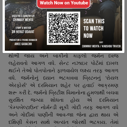
દિવસ અગાઉ લેફ્ટ. કર્નલ ન્યુમાને પહેલીવાર તેના
સૈનિકોને ઓપરેશન વિશે વિગતવાર માહિતી આપી.
દરેકને તેનો રોલ સમજાવી દેવામાં આવ્યો અને આખરી
વારનું રીહર્સલ કરાવવામાં આવ્યું. નક્કી થયેલો ફાઇનલ
પ્લાન કંઈક આવો હતો. વળાવિયાં જહાજો સાથે
નીકળેલો કાફલો સેન્ટ નઝાઇર પોર્ટ તરફ હંકારે. ખુલ્લા
સમુદ્રમાં આવીને વળાવિયાં જહાજો અને સબમરીન
થોભી જાય અને બાકીનો કાફલો જર્મન ધ્વજ
લહેરાવતો આગળ વધે. સેન્ટ નઝાઇર પોર્ટમાં દાખલ
થઈને તેઓ પોતપોતાને ફાળવાયેલ લક્ષ્ય તરફ આગળ
વધે. જર્મનોનું ધ્યાન ભટકાવવા બ્રિટનનું 'રોયલ
એરફોર્સ' એ દરમિયાન શહેર પર હવાઈ આક્રમણ
શરૂ કરી દે. જર્મનો બ્રિટીશ વિમાનોના હુમલાથી બચવા
સુરક્ષિત જગ્યા શોધતા હોય એ દરમિયાન
'કેમ્પબેલ્ટાઉન' નોર્મન્ડી સૂકી ગોદી તરફ આગળ વધે
અને ગોદીમાં પાણીની આવ-જા જેના દ્વારા થાય એ
દક્ષિણી કેસન સાથે અત્યંત જોરથી ભટકાય. તેમાં