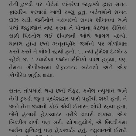
તેની ટુકડી પર પોર્ટમાં લાંગરેલા જહાજો દ્વારા સતત
ફાયરિંગ કરવામાં આવી રહ્યું હતું. બર્ટનશોને સખત
દાઝ ચડી. જર્મનોને બરાબરનો સબક શીખવવા અને
પેલાં જહાજોને નષ્ટ કરવા તે પોતાના કેટલાક સૈનિકો
સાથે પિસ્તોલ લઈ દીવાલની ઓથે આગળ વધ્યો.
ઘાયલ હોવા છતાં ઝનૂનપૂર્વક જર્મનો પર ગોળીબાર
કરતે કરતે તે બોલી રહ્યો હતો, '... ત્યાં હંમેશા ઇંગ્લેન્ડ
રહેશે જ...' ડઘાયેલા જર્મન સૈનિકો પાછા હટ્યા, પણ
તેમના ગોળીબારમાં લેફ્ટનન્ટ બર્ટનશો અને એક
કોર્પોરેલ શહીદ થયા.
સતત તોપમારો થવા છતાં લેફ્ટ. કર્નલ ન્યુમાન અને
તેની ટુકડી જૂના પ્રવેશદ્વાર પાસે પહોંચી શકી હતી. તે
અને તેના જવાનો કોઈ એવી ઈમારત શોધી રહ્યા હતા,
જેને હંગામી હેડક્વાર્ટર તરીકે વાપરી શકાય. એક
બિલ્ડીંગ મળી પણ ખરી. યોગાનુયોગે, એ બિલ્ડીંગમાં
જર્મન યુનિટનું પણ હેડક્વાર્ટર હતું. ન્યુમાનનો ઈરાદો