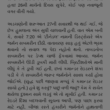
હતા! 26મી માર્ચનો દિવસ સુપેરે, કોઈ પણ નવાજૂની
વગર વીતી ગયો.
અડચણોની શરૂઆત 27ની સવારથી જ થઈ ગઈ, જે
છેક હુમલાના અંત સુધી ચાલવાની હતી. વાત એમ બની
કે, સવારે 7:20 એ 'ટીનેડલ' નામની ડિસ્ટ્રોયરે એક
જર્મન સબમરીન દીઠી. વાતાવરણ સાફ હતું એટલે ભ્રમ
થવાનો તો સવાલ જ પેદા નહોતો થતો. તાબડતોબ
સબમરીન પર ડેપ્થ ચાર્જ ફેંકવામાં આવ્યા. જર્મન
સબમરીને ઊંડી ડૂબકી મારી લીધી. બ્રિટીશરોએ માની
લીધું કે તે ડૂબી ગઈ હતી, છતાં કમાન્ડર રેઇડરને શંકા
પડી કે તે સબમરીને જરૂર જર્મનોને સાવધ કર્યા હોવા
જોઈએ. (યુદ્ધ પછી જાણવા મળ્યું કે કમાન્ડર રેઇડર
સાચો હતો.) હવે શું કરવું? પાછું વળી જવું? કેમ કે સચેત
થયેલા દુશ્મન સામે લડવું એ તો મૂર્ખાઈ હતી. કમાન્ડર
રેઇડરે દિશા બદલવાની સૂચના આપી, પણ પાછા ફરવા
માટે નહીં, બીજા રસ્તે હંકારીને જર્મનોને હાથતાળી