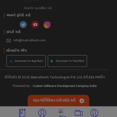
પેપરબેક પ્રકાશિત કરો
અમને ફોલો કરો
સંપર્ક કરો
info@matrubharti.com
મોબાઈલ એપ
Download On App Store
Download On Play Store
કોપીરાઈટ © 2026 Matrubharti Technologies Pvt. Ltd. સર્વ હક્ક સ્વાધીન
Custom Software Development Company India
Powered by :
મફત એપ્લિકેશન ડાઉનલોડ કરો