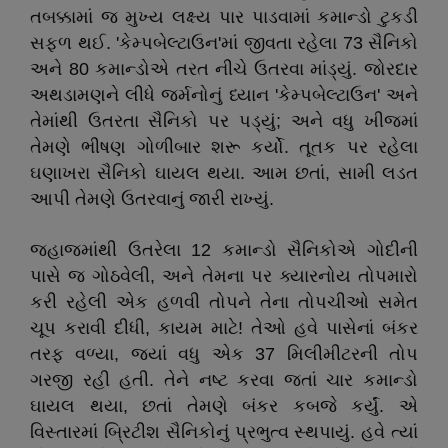
તબક્કામાં જ મુખ્ય લક્ષ્ય પાર પાડવામાં કમાન્ડો ટુકડી
સફળ થઈ. 'કેમ્પબેલ્ટાઉન'માં જીવતા રહેલા 73 સૈનિકો
અને 80 કમાન્ડોએ તરત નીચે ઉતરવા માંડ્યું. જોરદાર
અથડામણને લીધે જર્મનોનું ધ્યાન 'કેમ્પબેલ્ટાઉન' અને
તેમાંથી ઉતરતા સૈનિકો પર પડ્યું; અને વધુ ખીજમાં
તેમણે ભીષણ ગોળીબાર શરૂ કર્યો. તૂતક પર રહેલા
ઘણાખરા સૈનિકો ઘાયલ થયા. આમ છતાં, સામી લડત
આપી તેમણે ઉતરવાનું જારી રાખ્યું.
જહાજમાંથી ઉતરેલા 12 કમાન્ડો સૈનિકોએ ગોદીની
પાસે જ ગોઠવેલી, અને તેમના પર ક્યારનોય તોપમારો
કરી રહેલી એક હળવી તોપને તેના તોપચીઓ સમેત
ચૂપ કરાવી દીધી, કાયમ માટે! તેઓ હવે પાસેનાં બંકર
તરફ વળ્યા, જ્યાં વધુ એક 37 મિલીમીટરની તોપ
ગરજી રહી હતી. તેને નષ્ટ કરવા જતાં ચાર કમાન્ડો
ઘાયલ થયા, છતાં તેમણે બંકર કબજે કર્યું. એ
વિસ્તારમાં બ્રિટીશ સૈનિકોનું પ્રભુત્વ સ્થપાયું. હવે ત્યાં