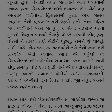
ચૂક્યા હતા. તેનાથી વધારે જવાનોને બાન પકડવામાં
આવ્યા હતા. 'કેમ્પબેલ્ટાઉન'નો કમાન્ડર સેમ બેટી પણ
અત્યારે જર્મનોની હિરાસતમાં હતો. એક જર્મન
અફસર તેની પૂછપરછ કરી રહ્યો હતો. તેના સહિત
બધા જર્મનોને એમ જ હતું કે સેન્ટ નઝાઇર પરનો
હુમલો નિષ્ફળ બનાવી તેમણે પોર્ટને બચાવી લીધું હતું.
તોરમાં ને તોરમાં તેણે બેટીને પૂછ્યું, 'તમને શું લાગ્યું,
ગોદી સાથે એક જહાજ ભટકાવીને તમે તેનો નાશ કરી
શકશો?' બેટી જવાબ આપે એ પહેલાં જ
'કેમ્પબેલ્ટાઉન'માં ગોઠવેલા સવા ચાર ટનના બારુદે આપી
દીધું. સમગ્ર પોર્ટ કાન ફાડી નાખે એવા ધડાકાથી ધ્રૂજી
ઉઠ્યું. આખરે, કમાન્ડર બેટીએ કંઈક હળવાશથી,
કંઈક મગરૂરીથી ટૂંકો ઉત્તર વળ્યો, 'જી નહીં, અમને
જરાય નહોતું લાગ્યું!'
સવારે સાડા દસે 'કેમ્પબેલ્ટાઉન'માં ગોઠવેલો દારૂગોળો
ફાટ્યો એ વખતે તેના પર અને આજુબાજુ 200 જેટલા