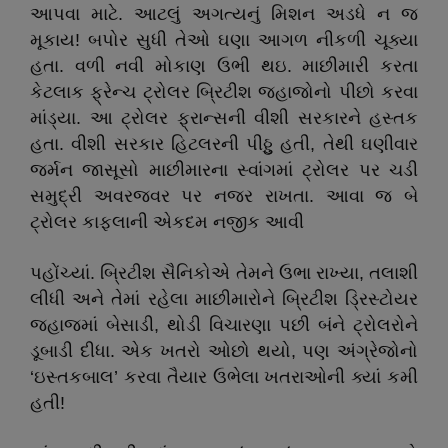
આપવા માટે. આટલું અગત્યનું મિશન અડધે ન જ
મૂકાય! બપોર સુધી તેઓ ઘણા આગળ નીકળી ચૂક્યા
હતા. વળી નવી મોકાણ ઉભી થઇ. માછીમારી કરતા
કેટલાક ફ્રેન્ચ ટ્રોલર બ્રિટીશ જહાજોનો પીછો કરવા
માંડ્યા. આ ટ્રોલર ફ્રાન્સની વીશી સરકારને હસ્તક
હતા. વીશી સરકાર હિટલરની પીઠ્ઠુ હતી, તેથી ઘણીવાર
જર્મન જાસૂસો માછીમારના સ્વાંગમાં ટ્રોલર પર ચડી
સમુદ્રી અવરજવર પર નજર રાખતા. આવા જ બે
ટ્રોલર કાફલાની એકદમ નજીક આવી
પહોંચ્યાં. બ્રિટીશ સૈનિકોએ તેમને ઉભા રાખ્યા, તલાશી
લીધી અને તેમાં રહેલા માછીમારોને બ્રિટીશ ડ્રિસ્ટોયર
જહાજમાં બેસાડી, થોડી વિચારણા પછી બંને ટ્રોલરોને
ડૂબાડી દીધા. એક ખતરો ઓછો થયો, પણ અંગ્રેજોનો
‘ઇસ્તકબાલ’ કરવા તૈયાર ઉભેલા ખતરાઓની ક્યાં કમી
હતી!