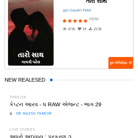
તારો સાથ
દ્વારા Gayatri Patel
(180k)
67.1k
19
25.3k
કુલ એપિસોડ્સ : 10
NEW REALESED
THRILLER
કેપ્ટન આરવ - ધ RAW એજન્ટ - ભાગ 29
DR. NILESH THAKOR
LOVE STORIES
અધૂરો અધ્યાય : પ્રકરણ ૩