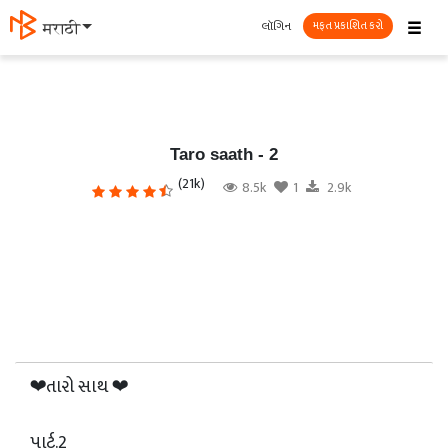
☰
લૉગિન
मराठी
મફત પ્રકાશિત કરો
Taro saath - 2
(21k)
8.5k
1
2.9k
❤તારો સાથ ❤
પાર્ટ.2