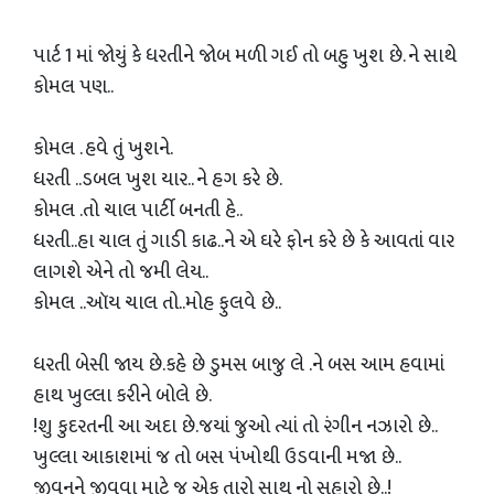
પાર્ટ 1 માં જોયું કે ધરતીને જોબ મળી ગઈ તો બહુ ખુશ છે. ને સાથે
કોમલ પણ..
કોમલ . હવે તું ખુશને.
ધરતી ..ડબલ ખુશ યાર.. ને હગ કરે છે.
કોમલ .તો ચાલ પાર્ટી બનતી હે..
ધરતી..હા ચાલ તું ગાડી કાઢ..ને એ ઘરે ફોન કરે છે કે આવતાં વાર
લાગશે એને તો જમી લેય..
કોમલ ..ઑય ચાલ તો..મોહ ફુલવે છે..
ધરતી બેસી જાય છે.કહે છે ડુમસ બાજુ લે .ને બસ આમ હવામાં
હાથ ખુલ્લા કરીને બોલે છે.
!શુ કુદરતની આ અદા છે.જયાં જુઓ ત્યાં તો રંગીન નઝારો છે..
ખુલ્લા આકાશમાં જ તો બસ પંખોથી ઉડવાની મજા છે..
જીવનને જીવવા માટે જ એક તારો સાથ નો સહારો છે..!