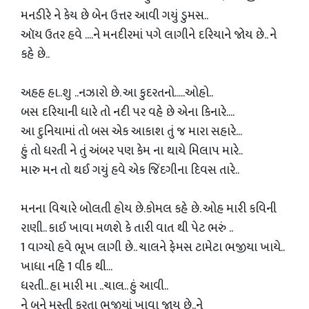
મનડીરે ને કેય છે બેન ઉત્તર આવી ગયું ડુમસ..
ઑય ઉતર હવે ....ને મનદીરમાં પગે લાગીને દરિયાને જોય છે.. ને
કહે છે..
અહહ હા..શુ ..નઝારો છે. આ કુદરતનો.....ઓહો..
બસ દરિયાની ધારે તો નદી પર વહે છે એના કિનારે....
આ દુનિયામાં તો બસ એક આકાશ તું જ મારા સહારે...
હું તો ધરતી ને તું અંબર પણ કેમ ના થાયે મિલાપ મારે..
મારુ મન તો થઈ ગયું હવે એક જિંદગીના દિવસ તારે..
મનના વિચારે બોલતી હોય છે.કોમલ કહે છે. ઓહ મારી કવિની
રાણી.. કાઈ ખાવા મળશે કે તારી વાત થી પેટ ભરું ..
1 વાગ્યો હવે ભૂખ લાગી છે.. ચાલને ફેમસ ટામેટા ભજીયા ખાયે..
ખાધા નહિ 1 વીક થી...
ધરતી.. હા મારી મા ..ચાલ.. હું આવી..
ને બને મસ્તી કરતા ભજીયાં ખાવા જાય છે..ને