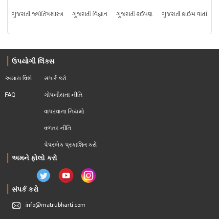
ગુજરાતી જ્યોતિષશાસ્ત્ર
ગુજરાતી વિજ્ઞાન
ગુજરાતી કંઈપણ
ગુજરાતી ક્રાઇમ વાર્તા
ઉપયોગી લિંક્સ
અમારા વિશે
સંપર્ક કરો
FAQ
ગોપનીયતા નીતિ
વાપરવાના નિયમો 
વળતર નીતિ
પેપરબેક પ્રકાશિત કરો
અમને ફોલો કરો
સંપર્ક કરો
info@matrubharti.com