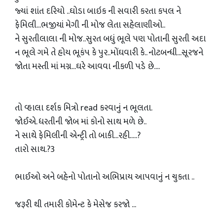
જ્યાં શાંત દરિયો ..ઘોડા બાઇક ની સવારી કરતા કપલ ને
ફેમિલી...ભજીયાં મેગી ની મોજ લેતા સહેલાણીઓ..
ને સુરતીલાલા ની મોજ..સુરત બધું ભૂલે પણ પોતાની સુરતી અદા
ન ભૂલે ગમે તે હોય ભૂકંપ કે પુર..મોંઘવારી કે.. નોટબન્ધી...સૂરજને
જોતા મસ્તી માં મગ્ન...ઘરે આવવા નીકળી પડે છે....
તો વ્હાલા દર્શક મિત્રો read કરવાનું ન ભૂલતા.
જોઈએ. ધરતીની જોબ માં કોનો સાથ મળે છે..
ને સાથે ફેમિલીની એન્ટ્રી તો બાકી...રહી.....?
તારો સાથ.?3
ભાઈઓ અને બહેનો પોતાનો અભિપ્રાય આપવાનું ન ચુકતા ..
જરૂરી થી તમારી કોમેન્ટ કે મેસેજ કરજો ...