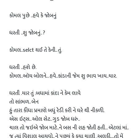
કોમલ પુછે ..હવે કે જોબનું
ધરતી ..શુ જોબનું.. ?
કોમલ..selct થઈ તે કેની.. તું.
ધરતી ..હશે છે.
કોમલ..ઑય બોલને... હવે..કાંડાની જેમ શુ ભાવ ખાય..યાર.
ધરતી .યાર તું .બધામાં કાંદા ને કેમ લાવે
તો સાંભળ.. બેન
હું તારા કીધા પ્રમાણે બધું રેડી કરી ને ઘરે થી નીકળી.
એસ ઇટ્સ.. ઓલ સેટ.. ગુડ જોબ ધરું..
ચાલ તો જઇએ જોબ માટે..ને બસ ની રાહ જોતી હતી... એટલાં માં..
જ ત્યાં વિશાલ આયવો.. ને પુછયું કે કયા ચાલી .અલકી....તો મેં