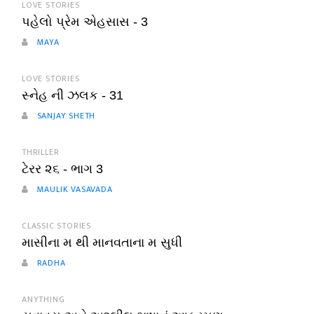
LOVE STORIES
પહેલો પ્રેમ એહસાસ - 3
MAYA
LOVE STORIES
સ્નેહ ની ઝલક - 31
SANJAY SHETH
THRILLER
ટેરર ૨૬ - ભાગ 3
MAULIK VASAVADA
CLASSIC STORIES
માસીના મ થી માનવતાના મ સુધી
RADHA
ANYTHING