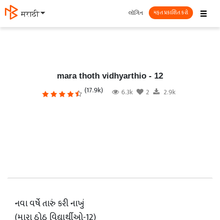
☰
લૉગિન
मराठी
મફત પ્રકાશિત કરો
mara thoth vidhyarthio - 12
(17.9k)
6.3k
2
2.9k
નવા વર્ષે તારું કરી નાખું
(મારા ઠોઠ વિદ્યાર્થીઓ-12)