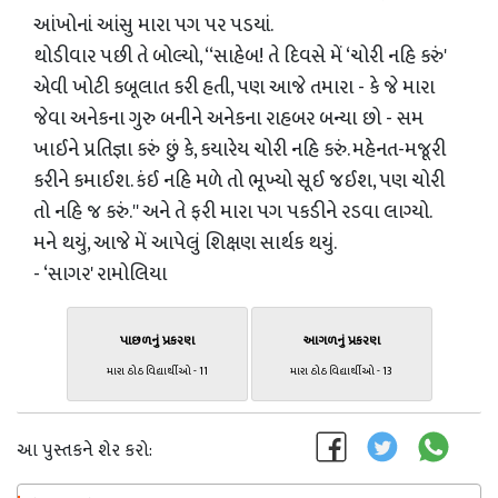
આંખોનાં આંસુ મારા પગ પર પડયાં.
થોડીવાર પછી તે બોલ્‍યો, ‘‘સાહેબ! તે દિવસે મેં ‘ચોરી નહિ કરું'
એવી ખોટી કબૂલાત કરી હતી, પણ આજે તમારા - કે જે મારા
જેવા અનેકના ગુરુ બનીને અનેકના રાહબર બન્‍યા છો - સમ
ખાઈને પ્રતિજ્ઞા કરું છું કે, કયારેય ચોરી નહિ કરું. મહેનત-મજૂરી
કરીને કમાઈશ. કંઈ નહિ મળે તો ભૂખ્‍યો સૂઈ જઈશ, પણ ચોરી
તો નહિ જ કરું.'' અને તે ફરી મારા પગ પકડીને રડવા લાગ્‍યો.
મને થયું, આજે મેં આપેલું શિક્ષણ સાર્થક થયું.
- ‘સાગર' રામોલિયા
પાછળનું પ્રકરણ
આગળનું પ્રકરણ
મારા ઠોઠ વિદ્યાર્થીઓ - 11
મારા ઠોઠ વિદ્યાર્થીઓ - 13
આ પુસ્તકને શેર કરો: