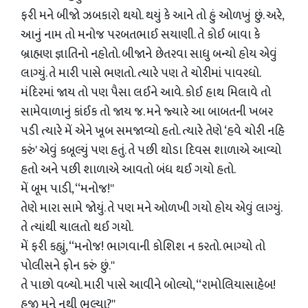
ફરી મને બીજો ઝબકારો થયો. થયું કે આને તો હું ઓળખું છું. અરે,
આનું નામ તો મનોજ પરબતભાઈ સયાણી. તે કોઈ બાવા કે
બ્રાહ્મણ જ્ઞાતિનો નહોતો. બીજાને છેતરવા સાધુ બન્‍યો હોય એવું
લાગ્‍યું. તે મારી પાસે ભણતો. ત્‍યારે પણ તે ચોરીમાં પાવરધો.
મંદિરમાં જાય તો પણ પૈસા લઈને આવે. કોઈ હાથ મિલાવે તો
સામેવાળાનું કાંઈક તો જાય જ. મને જ્યારે આ બાબતની ખબર
પડી ત્‍યારે મેં એને ખૂબ સમજાવ્‍યો હતો. ત્‍યારે તેણે ‘હવે ચોરી નહિ
કરું' એવું કબૂલ્‍યું પણ હતું. તે પછી થોડા દિવસ શાળાએ આવ્‍યો
હતો અને પછી શાળાએ આવતો બંધ થઈ ગયો હતો.
મેં બૂમ પાડી, ‘‘મનોજ!''
તેણે મારા સામે જોયું. તે પણ મને ઓળખી ગયો હોય એવું લાગ્‍યું.
તે ત્‍યાંથી ચાલતો થઈ ગયો.
મેં ફરી કહ્યું, ‘‘મનોજ! ભાગવાની કોશિશ ન કરતો. ભાગ્‍યો તો
પોલીસને ફોન કરું છું.''
તે પાછો વળ્‍યો. મારી પાસે આવીને બોલ્‍યો, ‘‘રામોલિયાસાહેબ!
હજી મને નથી ભૂલ્‍યા?''