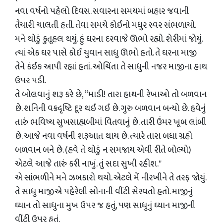
નવા વર્ષનો પહેલો દિવસ. સવારના સમયમાં બહાર જવાની
તૈયારી ચાલતી હતી. તેવા સમયે કોઈનો મધુર સ્‍વર સંભળાયો.
મને થોડું કુતૂહલ થયું. હું ઘરના દરવાજે ઊભો રહ્યો. શેરીમાં જોયું.
ત્‍યાં એક ઘર પાસે કોઈ યુવાન સાધુ ઊભો હતો. તે ઘરના માજી
તેને કંઈક આપી રહ્યાં હતાં. ઓચિંતા તે સાધુની નજર માજીના હાથ
ઉપર પડી.
તે બોલવાનું શરૂ કરે છે, ‘‘માડી! તારા હાથની રેખાઓ તો બળવાન
છે. શનિની વક્રદૃષ્‍ટિ દૂર થઈ ગઈ છે. ગુરુ બળવાન બન્‍યો છે. હવેનું
તારું ભવિષ્‍ય સુખસાહ્યબીમાં વિતવાનું છે. તારી ઉંમર ખૂબ લાંબી
છે. આજે નવા વર્ષની શરૂઆત થાય છે. ત્‍યારે તારા બધા ગ્રહો
બળવાન બને છે. (હવે તે થોડું ન સમજાય એવી રીતે બોલ્‍યો)
એટલે આજે તારું કરી નાખું. તું સદા સુખી રહીશ.''
એ સાંભળીને મને ઝબકારો થયો. એટલે મેં નીરખીને તે તરફ જોયું.
તે સાધુ માજીએ પહેરેલી સોનાની વીંટી સેરવતો હતો. માજીનું
ઘ્‍યાન તો સાધુના મુખ ઉપર જ હતું, પણ સાધુનું ઘ્‍યાન માજીની
વીંટી ઉપર હતું.