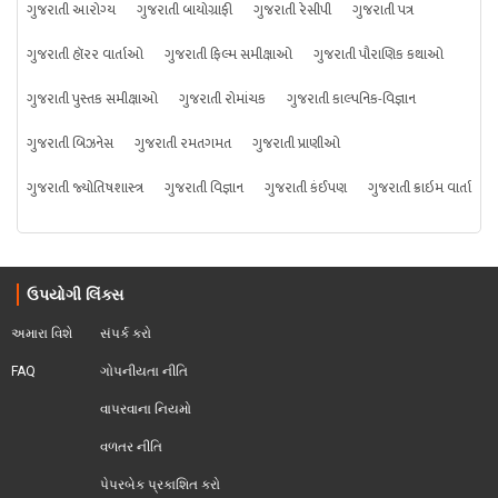
ગુજરાતી આરોગ્ય
ગુજરાતી બાયોગ્રાફી
ગુજરાતી રેસીપી
ગુજરાતી પત્ર
ગુજરાતી હૉરર વાર્તાઓ
ગુજરાતી ફિલ્મ સમીક્ષાઓ
ગુજરાતી પૌરાણિક કથાઓ
ગુજરાતી પુસ્તક સમીક્ષાઓ
ગુજરાતી રોમાંચક
ગુજરાતી કાલ્પનિક-વિજ્ઞાન
ગુજરાતી બિઝનેસ
ગુજરાતી રમતગમત
ગુજરાતી પ્રાણીઓ
ગુજરાતી જ્યોતિષશાસ્ત્ર
ગુજરાતી વિજ્ઞાન
ગુજરાતી કંઈપણ
ગુજરાતી ક્રાઇમ વાર્તા
ઉપયોગી લિંક્સ
અમારા વિશે
સંપર્ક કરો
FAQ
ગોપનીયતા નીતિ
વાપરવાના નિયમો 
વળતર નીતિ
પેપરબેક પ્રકાશિત કરો