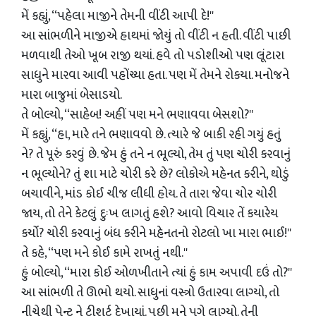
મેં કહ્યું, ‘‘પહેલા માજીને તેમની વીંટી આપી દે!''
આ સાંભળીને માજીએ હાથમાં જોયું તો વીંટી ન હતી. વીંટી પાછી
મળવાથી તેઓ ખૂબ રાજી થયાં. હવે તો પડોશીઓ પણ લૂંટારા
સાધુને મારવા આવી પહોંચ્‍યા હતા. પણ મેં તેમને રોકયા. મનોજને
મારા બાજુમાં બેસાડયો.
તે બોલ્‍યો, ‘‘સાહેબ! અહીં પણ મને ભણાવવા બેસશો?''
મેં કહ્યું, ‘‘હા, મારે તને ભણાવવો છે. ત્‍યારે જે બાકી રહી ગયું હતું
ને? તે પૂરું કરવું છે. જેમ હું તને ન ભૂલ્‍યો, તેમ તું પણ ચોરી કરવાનું
ન ભૂલ્‍યોને? તું શા માટે ચોરી કરે છે? લોકોએ મહેનત કરીને, થોડું
બચાવીને, માંડ કોઈ ચીજ લીધી હોય. તે તારા જેવા ચોર ચોરી
જાય, તો તેને કેટલું દુઃખ લાગતું હશે? આવો વિચાર તેં કયારેય
કર્યો? ચોરી કરવાનું બંધ કરીને મહેનતનો રોટલો ખા મારા ભાઈ!''
તે કહે, ‘‘પણ મને કોઈ કામે રાખતું નથી.''
હું બોલ્‍યો, ‘‘મારા કોઈ ઓળખીતાને ત્‍યાં હું કામ અપાવી દઉં તો?''
આ સાંભળી તે ઊભો થયો. સાધુનાં વસ્‍ત્રો ઉતારવા લાગ્‍યો, તો
નીચેથી પેન્‍ટ ને ટીશર્ટ દેખાયાં. પછી મને પગે લાગ્‍યો. તેની