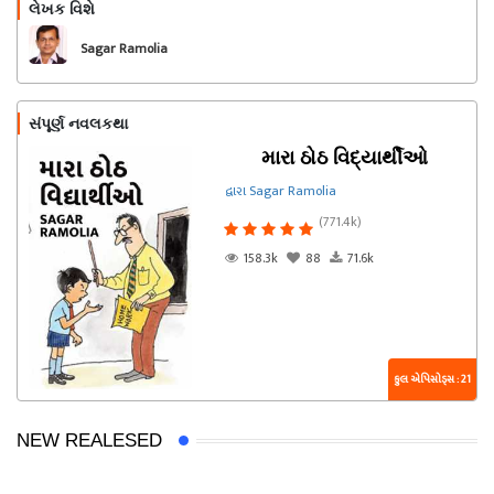
લેખક વિશે
અનુસરો
Sagar Ramolia
સંપૂર્ણ નવલકથા
મારા ઠોઠ વિદ્યાર્થીઓ
દ્વારા Sagar Ramolia
(771.4k)
158.3k
88
71.6k
કુલ એપિસોડ્સ : 21
NEW REALESED