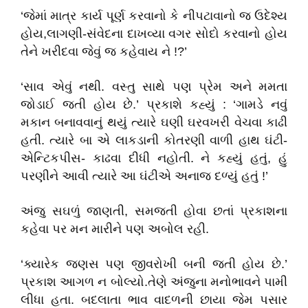
‘જેમાં માત્ર કાર્ય પૂર્ણ કરવાનો કે નીપટાવાનો જ ઉદેશ્ય
હોય,લાગણી-સંવેદના દાખવ્યા વગર સોદો કરવાનો હોય
તેને ખરીદવા જેવું જ કહેવાય ને !?’
‘સાવ એવું નથી. વસ્તુ સાથે પણ પ્રેમ અને મમતા
જોડાઈ જતી હોય છે.’ પ્રકાશે કહ્યું : ‘ગામડે નવું
મકાન બનાવવાનું થયું ત્યારે ઘણી ઘરવખરી વેચવા કાઢી
હતી. ત્યારે બા એ લાકડાની કોતરણી વાળી હાથ ઘંટી-
એન્ટિકપીસ- કાઢવા દીધી નહોતી. ને કહ્યું હતું, હું
પરણીને આવી ત્યારે આ ઘંટીએ અનાજ દળ્યું હતું !’
અંજુ સઘળું જાણતી, સમજતી હોવા છતાં પ્રકાશના
કહેવા પર મન મારીને પણ અબોલ રહી.
‘ક્યારેક જણસ પણ જીવરોખી બની જતી હોય છે.’
પ્રકાશ આગળ ન બોલ્યો.તેણે અંજુના મનોભાવને પામી
લીધા હતા. બદલાતા ભાવ વાદળની છાયા જેમ પસાર