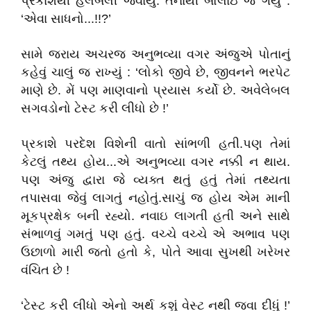
પ્રકાશથી હલબલી જવાયું. તેનાથી બોલાઇ જ ગયું :
‘એવા સાધનો...!!?’
સામે જરાય અચરજ અનુભવ્યા વગર અંજુએ પોતાનું
કહેવું ચાલું જ રાખ્યું : ‘લોકો જીવે છે, જીવનને ભરપેટ
માણે છે. મેં પણ માણવાનો પ્રયાસ કર્યો છે. અવેલેબલ
સગવડોનો ટેસ્ટ કરી લીધો છે !’
પ્રકાશે પરદેશ વિશેની વાતો સાંભળી હતી.પણ તેમાં
કેટલું તથ્ય હોય...એ અનુભવ્યા વગર નક્કી ન થાય.
પણ અંજુ દ્વારા જે વ્યક્ત થતું હતું તેમાં તથ્યતા
તપાસવા જેવું લાગતું નહોતું.સાચું જ હોય એમ માની
મૂકપ્રક્ષેક બની રહ્યો. નવાઇ લાગતી હતી અને સાથે
સંભાળવું ગમતું પણ હતું. વચ્ચે વચ્ચે એ અભાવ પણ
ઉછાળો મારી જતો હતો કે, પોતે આવા સુખથી ખરેખર
વંચિત છે !
‘ટેસ્ટ કરી લીધો એનો અર્થ કશું વેસ્ટ નથી જવા દીધું !’