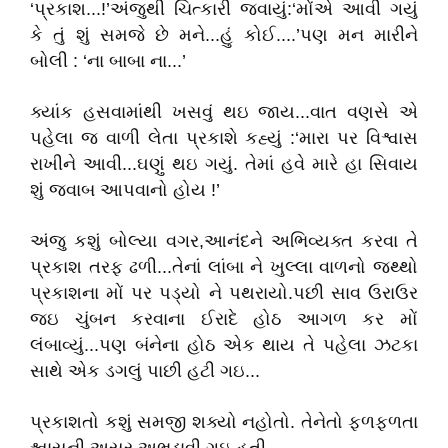
‘પ્રકાશ...!’અંજુથી ચિત્કારી જવાયું:‘મોંએ આવી ગયું
કે તું શું સમજે છે મને...હું કોઈ....’પણ મન મારીને
બોલી : ‘ના બાબા ના...’
ક્યાંક હસવામાંથી ખસવું થઇ જાય...વાત વણસે એ
પહેલા જ વાળી લેતા પ્રકાશે કહ્યું :‘મારા પર વિશ્વાસ
રાખીને આવી...ઘણું થઇ ગયું. તેમાં હવે મારે હા સિવાય
શું જવાબ આપવાનો હોય !’
અંજુ કશું બોલ્યા વગર,આનંદને અભિવ્યક્ત કરવા તે
પ્રકાશ તરફ ઢળી...તેનાં લાંબા ને ખુલ્લા વાળનો જથ્થો
પ્રકાશના મોં પર પડ્યો ને પથરાયો.પછી સાવ ઉરાઉર
જઇ ચુંબન કરવાના ઈરાદે હોઠ આગળ કર મોં
લંબાવ્યું...પણ બંનેના હોઠ એક થાય તે પહેલા ઝટકા
સાથે એક ડગલું પાછી હટી ગઇ...
પ્રકાશતો કશું સમજી શક્યો નહોતો. તેનેતો ફળફળતા