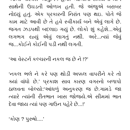
સાથેની ઉઘડતી ઓળખ હતી. જે અંજુએ બરાબર
નોધ્યું હતું. એક પ્રકારની નિરાંત પણ થઇ. પોતે જે
કામ માટે આવી છે તે હવે સ્વીકાર્ય બને એવું લાગે છે.
જગત ઝડપથી બદલાઇ ગયું છે. લોકો શું કહેશે...એવું
લગભગ રહ્યું એવું લાગતું નથી. અરે...ત્યાં જેવું
જ...કોઈને કોઈની પડી નથી લગતી.
‘આ વેસ્ટર્ન કલ્ચરની નકલ જ છે ને !?’
‘નકલ ભલે ને કરે પણ થોડી અક્કલ વાપરીને કરે તો
ક્યાં વાંધો છે.’ પ્રકાશ સાવ કારણ વગરનો બળાપો
ઠાલવતા બોલ્યો:‘આંધળું અનુકરણ જ છે.ગામડે જા
ત્યારે ત્યાંની રીતભાત ખાસ જોજ્યે.એ સીમમાં ભાત
દેવા જાય ત્યાં પણ ગાઉન પહેરે છે...!’
‘કોણ ? પુરુષો....’