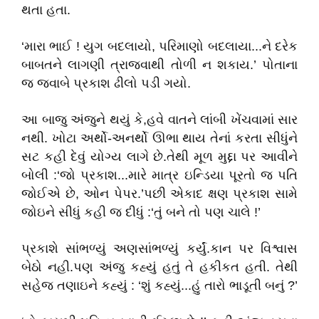
થતા હતા.
‘મારા ભાઈ ! યુગ બદલાયો, પરિમાણો બદલાયા...ને દરેક
બાબતને લાગણી ત્રાજવાથી તોળી ન શકાય.’ પોતાના
જ જવાબે પ્રકાશ ઢીલો પડી ગયો.
આ બાજુ અંજુને થયું કે,હવે વાતને લાંબી ખેંચવામાં સાર
નથી. ખોટા અર્થો-અનર્થો ઊભા થાય તેનાં કરતા સીધુંને
સટ કહી દેવું યોગ્ય લાગે છે.તેથી મૂળ મુદ્દા પર આવીને
બોલી :‘જો પ્રકાશ...મારે માત્ર ઇન્ડિયા પૂરતો જ પતિ
જોઈએ છે, ઓન પેપર.’પછી એકાદ ક્ષણ પ્રકાશ સામે
જોઇને સીધું કહી જ દીધું :‘તું બને તો પણ ચાલે !’
પ્રકાશે સાંભળ્યું અણસાંભળ્યું કર્યું.કાન પર વિશ્વાસ
બેઠો નહી.પણ અંજુ કહ્યું હતું તે હકીકત હતી. તેથી
સહેજ તણાઇને કહ્યું : ‘શું કહ્યું...હું તારો ભાડૂતી બનું ?’