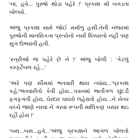
‘ના, હવે... પુરુષો થોડા પહેરે !’ પ્રકાશ મોં બગડતા
બોલ્યો.
અંજુ પ્રકાશ સામે જોઈ મર્માળુ હસી.તેની નજરમાં
પુરુષોની માનસિકતા પ્રત્યેનો નર્યો ધિક્કારતો નહી પણ
સુગ ઉભરાતી હતી.
‘સ્ત્રીઓ જ પહેરે છે ને !’ અંજુ બોલી : ‘કેટલું
કમ્ફર્ટેબલ રહે...’
‘અરે પણ સીમમાં ભતવારી થાય ત્યાંય...’પ્રકાશ
કહે:‘ભતવારીતો કેવી હોય...પવનમાં ભાતીગળ ચુંદડી
ફગફગતી હોય, ઘેરદાર ઘાઘરો લહેરાતો હોય...ને ખેતર
વચ્ચે જાણે નરવા ને ગરવા રૂપની માલિકણ પસાર થઇ
રહી હોય !’
‘બસ...બસ...હવે...’અંજુ પ્રકાશને આગળ બોલતો