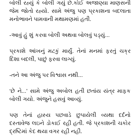
બોલી રહ્યું કે બોલી ગયું છે.કોઈ અજાણ્યા માણસની
જેમ જોતો રહ્યો. સામે અંજુ પણ પ્રકાશના બદલાતા
મનોભાવને પામવાની મથામણમાં હતી.
-આવું હું શું કરવા બોલી અથવા બોલવું પડ્યું...
પ્રકાશે આંખનું મટકું માર્યું. તેનાં મનમાં ફરતું ચક્ર
દિશા બદલી, પાછું ફરવા લાગ્યું.
-તને આ અંજુ પર વિશ્વાસ નથી...
‘છે ને...’ સામે અંજુ અબોલ હતી છતાંય યંત્ર માફક
બોલી ગયો. અંજુને હસવું આવ્યું.
પણ તેનાં હાસ્ય પછવાડે છુપાયેલી વ્યથા દર્દનો
દસ્તાવેજ લઇને ડોકાઈ રહી હતી. જે પ્રકાશની ચકોર
દ્રષ્ટિમાં કેદ થયા વગર રહી નહી.