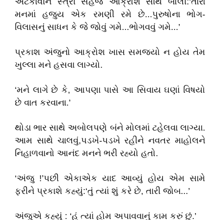
અટકાવીને સ્ત્રી સહજ આક્રોશ સાથે બોલી:‘તારા
મનમાં હજુય એક રમણી રમે છે...પુરુષોના ભોગ-
વિલાસનું સાધન કે જે જોવું ગમે...ભોગવવું ગમે...’
પ્રકાશ અંજુનો આક્રોશ ખાસ સમજ્યો ન હોય તેમ
ખુલ્લા મને હસવા લાગ્યો.
‘મને લાગે છે કે, આપણા પાસે આ સિવાય ઘણાં વિષયો
છે વાત કરવાના.’
થોડા ભાર સાથે અબોલપણે બંને મોલમાં ટહેલવા લાગ્યા.
આમ સાથે ચાલવું,પડખે-પડખે રહીને નવતર માહોલને
નિહાળવાનો આનંદ મનને ભરી રહ્યો હતો.
‘અંજુ !’પછી એકાએક યાદ આવ્યું હોય એમ સામે
ફરીને પ્રકાશે કહ્યું:‘તું ત્યાં શું કરે છે, તારી જોબ...’
અંજુએ કહ્યું : ‘હું ત્યાં હોમ અપાવવાનું કામ કરું છું.’