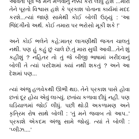
આવતા પૂર્વે જ મને મળવાનું નક્કી કરી લીધું હશે ...મારા
તેને પૂરતો વિશ્વાસ હશે કે પ્રકાશ પોતાના કાર્યમાં મદદ
કરશે...ત્યાં જાણે સામેથી કોઈ બોલી ઉઠ્યું : ‘આ
જિંદગીનો અર્થ. કોઈ તમારા પર ભરોસો મૂકી શકે !’
અને કોઈ ભલેને કહે:માત્ર લાગણીથી જગત ચાલતું
નથી. પણ હું કહું છું ચાલે છે.તું મારા સુધી આવી...તેને શું
કહીશું ? નહિતર તો તું જે બીજી ભાષામાં ખરીદવાનું
બોલી તે ત્યાં પરદેશમાં ક્યાં નથી શકતું ? અને આ
દેશમાં પણ...
ત્યાં અંજુ હળવેકથી ઊભી થઇ. તેને પ્રકાશ પાસે હોવા
છતાં દૂર હોય એવું લાગ્યું. છતાંય કળાવા દીધું નહી. પણ
ઘડિયાળમાં જોઈ લીધું. પછી થોડી અકળામણ અને
કૃત્રિમ રોષ સાથે બોલી : ‘તું મને જવાબ તો આપ..’
પ્રકાશે એકદમ અંજુ સામે જોયું. ત્યાં તે બોલી :
‘પ્લીઝ....’