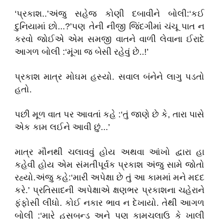
‘પ્રકાશ..’અંજુ સહેજ કોણી દબાવીને બોલી:‘કઈ
દુનિયામાં છો...?’પણ તેની નીજી જિંદગીમાં ચંચૂ પાત ન
કરવો જોઈએ એમ સમજી વાતને વાળી લેવાના ઈરાદે
આગળ બોલી :‘મૂંગા જ બેસી રહેવું છે..!’
પ્રકાશ માત્ર મોઘમ હસ્યો. સવાલ બંનેને લાગુ પડતો
હતો.
પછી મૂળ વાત પર આવતાં કહે :‘તું જાણે છે કે, તારા પાસે
એક કામ લઈને આવી છું...’
માત્ર મૌનથી ચલાવવું હોય અથવા આંખો દ્વારા હા
કહેવી હોય એમ સંમતીપૂર્વક પ્રકાશ અંજુ સામે જોતો
રહ્યો.અંજુ કહે:‘મારી અપેક્ષા છે તું આ કામમાં મને મદદ
કરે.’ પ્રતિસાદની અપેક્ષાએ ક્ષણભર પ્રકાશના ચહેરાને
ફંફોસી લીધો. કોઈ નકાર ભાવ ન દેખાયો. તેથી આગળ
બોલી :‘મારે હસબન્ડ અને પણ કામચલાઉ કે ખાલી