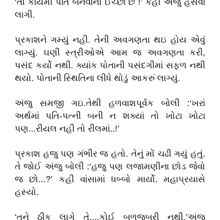
‘તો કાયમી પતિ બનવાની ઈચ્છા છે !’ કહી અંજુ હસવા
લાગી.
પ્રકાશને ગમ્યું નહી. તેની અવગણતા થઇ હોય એવું
લાગ્યું. ઘણી સ્ત્રીઓએ આમ જ અવગણતા કરી,
પસંદ કર્યો નથી. ક્યાંક પોતાની પસંદગીમાં સફળ નથી
થયો. પોતાની સ્થિતિના લીધે થોડું આકરું લાગ્યું.
અંજુ સમજી ગઇ.તેથી હળવાશપૂર્વક બોલી :‘ખરાં
અર્થમાં પતિ-પત્ની બની ન શક્યાં તો ખોટા ખોટા
પણ...રીયલ નહી તો રીલમાં..!’
પ્રકાશ હજુ પણ ગંભીર જ હતો. તેનું મોં ચઢી ગયું હતું.
તે જોઈ અંજુ બોલી :‘હજુ પણ લજામણીના છોડ જેવો
જ છો...?’ કહી વાંસામાં ધબ્બો માર્યો. મહાપ્રયાસે
હસ્યો.
‘તને ઠીક લાગે તે....કોઈ બળજબરી નથી.’અંજુ