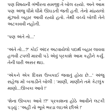
પણ વિષયની ગંભીરતા સમજી તે બોલ રહ્યો. અને આમ
પણ અંજુ ધીમે ધીમે ઊઘડતી જતી હતી. તેનો માંહ્યલો
મૂંઝારો બહાર આવી રહ્યો હતો. તેથી વચ્ચે બોલી તેને
અટકાવવી નહોતી.
‘પણ અંતે તો...’
‘અંતે તો...?’ કોઈ અંદર અટવાયેલો પદાર્થ બહાર લાવવા
હળવી ટપલી મારવી પડે એવું પ્રકાશે આમ કહીને કર્યું.
તેની ધારી અસર થઇ.
‘એકને એક દિવસ ઉબકાઈ જવાતું હોય છે...’ અંજુ
સહેજ મોં બગાડીને બોલી : ‘માણી, માણીને તમે કેટલુંક
માણો...ઊબકા આવે !’
‘શેના ઊબકા આવે !?’ પ્રકાશના હોઠે આવીને લટકી
પડ્યું : ‘અહીં તો ભૂખે ભરડા લઇએ છીએ !’