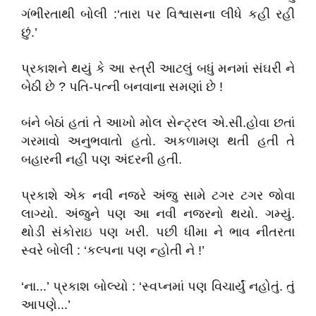
ગંભીરતાથી બોલી :‘તારા પર વિશ્વાસના લીધે કહી રહી
છું.’
પ્રકાશને થયું કે આ સ્ત્રી આટલું બધું મનમાં સંઘરી ને
બેઠી છે ? પતિ-પત્ની બનવાના સમણાં છે !
બંને બેઠાં હતાં તે આખો મોલ સેન્ટ્રલ એ.સી.હોવા છતાં
ગરમાવો અનુભવાતો હતો. અકળામણ થતી હતી તે
બહારની નહી પણ અંદરની હતી.
પ્રકાશે એક નવી નજરે અંજુ સામે ટગર ટગર જોવા
લાગ્યો. અંજુને પણ આ નવી નજરનો થયો. ગમ્યું.
થોડી સંકોરાઇ પણ ખરી. પછી ધીમા ને ભાવ નીતરતા
સ્વરે બોલી : ‘કલ્પના પણ ન્હોતી ને !’
‘ના...’ પ્રકાશ બોલ્યો : ‘સ્વપ્નમાં પણ વિચાર્યું નહોતું. તું
આપણે...’