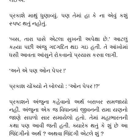
લઈએ.’
પ્રકાશે માથું ધુણાવ્યું. પણ તેમાં હા કે ના એવું કશું
સ્પષ્ટ થતું નહોતું.
‘બસ, તારા પાસે એટલા સુખની અપેક્ષા છે.’ આટલું
કહ્યા પછી અંજુ ગદગદિત થઇ ગઇ હતી. તે આંખોમાં
ધસી આવતા આંસુને રોકવાનો પ્રયાસ કરવા લાગી.
‘અને એ પણ ઓન પેપર !’
પ્રકાશ ચોંક્યો ને બોલ્યો : ‘ઓન પેપર !?’
પ્રકાશને અંજુના કહેવાનો અર્થ બરાબર સમજાયો
નહી. અંજુના એક જ વિધાનમાં જીવનની રામા યણનો
જાણે સઘળો સાર સમાયેલો હતો. તેમાં મહાભારતની
કથા પણ આવી જતી હતી. ક્યારેક થતું કે શું છે આ
જિંદગીનો અર્થ ? અથવા જિંદગી એટલે શું ?