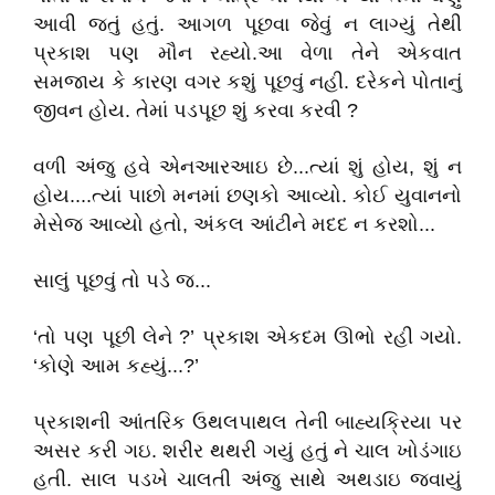
આવી જતું હતું. આગળ પૂછવા જેવું ન લાગ્યું તેથી
પ્રકાશ પણ મૌન રહ્યો.આ વેળા તેને એકવાત
સમજાય કે કારણ વગર કશું પૂછવું નહી. દરેકને પોતાનું
જીવન હોય. તેમાં પડપૂછ શું કરવા કરવી ?
વળી અંજુ હવે એનઆરઆઇ છે...ત્યાં શું હોય, શું ન
હોય....ત્યાં પાછો મનમાં છણકો આવ્યો. કોઈ યુવાનનો
મેસેજ આવ્યો હતો, અંકલ આંટીને મદદ ન કરશો...
સાલું પૂછવું તો પડે જ...
‘તો પણ પૂછી લેને ?’ પ્રકાશ એકદમ ઊભો રહી ગયો.
‘કોણે આમ કહ્યું...?’
પ્રકાશની આંતરિક ઉથલપાથલ તેની બાહ્યક્રિયા પર
અસર કરી ગઇ. શરીર થથરી ગયું હતું ને ચાલ ખોડંગાઇ
હતી. સાલ પડખે ચાલતી અંજુ સાથે અથડાઇ જવાયું