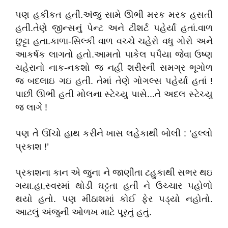
પણ હકીકત હતી.અંજુ સામે ઊભી મરક મરક હસતી
હતી.તેણે જીન્સનું પેન્ટ અને ટીશર્ટ પહેર્યાં હતાં.વાળ
છુટ્ટા હતા.કાળા-સિલ્કી વાળ વચ્ચે ચહેરો વધુ ગોરો અને
આકર્ષક લાગતો હતો.આમતો પાકેલ પપૈયા જેવા ઉષ્ણ
ચહેરાનો નાક-નકશો જ નહી શરીરની સમગ્ર ભૂગોળ
જ બદલાઇ ગઇ હતી. તેમાં તેણે ગોગલ્સ પહેર્યા હતાં !
પાછી ઊભી હતી મોલના સ્ટેચ્યુ પાસે...તે અદલ સ્ટેચ્યુ
જ લાગે !
પણ તે ઊંચો હાથ કરીને ખાસ લહેકાથી બોલી : ‘હલ્લો
પ્રકાશ !’
પ્રકાશના કાન એ જુના ને જાણીતા ટહુકાથી સભર થઇ
ગયા.હા,સ્વરમાં થોડી ઘટ્ટતા હતી ને ઉચ્ચાર પહોળો
થયો હતો. પણ મીઠાશમાં કોઈ ફેર પડ્યો નહોતો.
આટલું અંજુની ઓળખ માટે પૂરતું હતું.