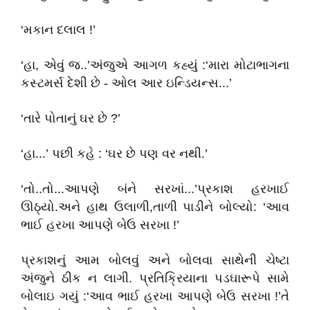
‘મકાન દલાલ !’
‘હા, એવું જ..’અંજુએ આગળ કહ્યું :‘મારા મોટાભાગના
કસ્ટમર્સ દેશી છે - ઓલ આર ઇન્ડિયન્સ...’
‘તારે પોતાનું ઘર છે ?’
‘હા...’ પછી કહે : ‘ઘર છે પણ વર નથી.’
‘તો..તો...આપણે બંને સરખાં...’પ્રકાશ હરખાઈ
ઊઠ્યો.અને હાથ ઉલાળી,તાળી પાડીને બોલ્યો: ‘આવ
ભાઈ હરખા આપણે બેઉ સરખા !’
પ્રકાશનું આમ બોલવું અને બોલવા સાથેની ચેષ્ટા
અંજુને ઠીક ન લાગી. પ્રતિક્રિયાના પડઘારૂપે સામે
બોલાઇ ગયું :‘આવ ભાઈ હરખા આપણે બેઉ સરખા !’તે