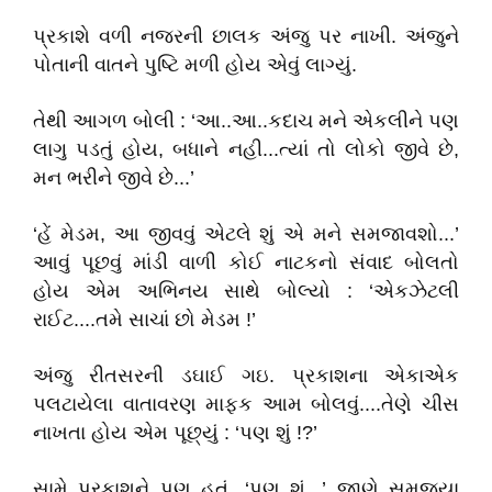
પ્રકાશે વળી નજરની છાલક અંજુ પર નાખી. અંજુને
પોતાની વાતને પુષ્ટિ મળી હોય એવું લાગ્યું.
તેથી આગળ બોલી : ‘આ..આ..કદાચ મને એકલીને પણ
લાગુ પડતું હોય, બધાને નહી...ત્યાં તો લોકો જીવે છે,
મન ભરીને જીવે છે...’
‘હેં મેડમ, આ જીવવું એટલે શું એ મને સમજાવશો...’
આવું પૂછવું માંડી વાળી કોઈ નાટકનો સંવાદ બોલતો
હોય એમ અભિનય સાથે બોલ્યો : ‘એકઝેટલી
રાઈટ....તમે સાચાં છો મેડમ !’
અંજુ રીતસરની ડઘાઈ ગઇ. પ્રકાશના એકાએક
પલટાયેલા વાતાવરણ માફક આમ બોલવું....તેણે ચીસ
નાખતા હોય એમ પૂછ્યું : ‘પણ શું !?’
સામે પ્રકાશને પણ હતું, ‘પણ શું...’ જાણે સમજ્યા