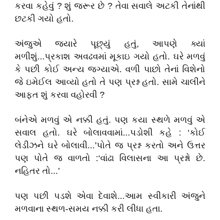
કરવા કહેવું ? શું જરૂર છે ? તેવા સવાલે અટકી તેનાંથી
છટકી ગયો હતો.
અંજુએ જયારે પૂછ્યું હતું, આપણે ક્યાં
મળીશું...પ્રકાશ અવઢવમાં મૂકાઇ ગયો હતો. ઘરે મળવું
કે પછી કોઈ અન્ય જગ્યાએ. વળી પાછો તેનાં વિશેનો
જે ઇમેઈલ આવ્યો હતો તે પણ પ્રશ્ન હતો. સામે ચાલીને
આફત શું કરવા વહોરવી ?
બંનેએ મળવું એ નક્કી હતું. પણ કયા સ્થળે મળવું એ
સવાલ હતો. ઘરે બોલાવવામાં...પડોશી કહે : ‘કોઈ
લેડીઝને ઘરે બોલાવી...’પોતે જ પ્રશ્ન કરતો અને ઉત્તર
પણ પોતે જ વાળતો :‘વાંઢા વિલાસના આ પ્રશ્નો છે.
નહિતર તો...’
પણ પછી પડશે એવા દેવાશે...આમ સ્વીકારી અંજુને
મળવાના સ્થળ-સમય નક્કી કરી લીધા હતા.