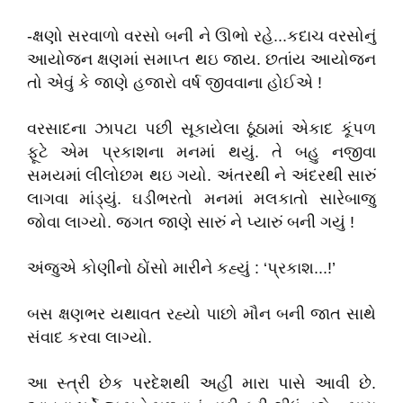
-ક્ષણો સરવાળો વરસો બની ને ઊભો રહે...કદાચ વરસોનું
આયોજન ક્ષણમાં સમાપ્ત થઇ જાય. છતાંય આયોજન
તો એવું કે જાણે હજારો વર્ષ જીવવાના હોઈએ !
વરસાદના ઝાપટા પછી સૂકાયેલા ઠૂંઠામાં એકાદ કૂંપળ
ફૂટે એમ પ્રકાશના મનમાં થયું. તે બહુ નજીવા
સમયમાં લીલોછમ થઇ ગયો. અંતરથી ને અંદરથી સારું
લાગવા માંડ્યું. ઘડીભરતો મનમાં મલકાતો સારેબાજુ
જોવા લાગ્યો. જગત જાણે સારું ને પ્યારું બની ગયું !
અંજુએ કોણીનો ઠોંસો મારીને કહ્યું : ‘પ્રકાશ...!’
બસ ક્ષણભર યથાવત રહ્યો પાછો મૌન બની જાત સાથે
સંવાદ કરવા લાગ્યો.
આ સ્ત્રી છેક પરદેશથી અહીં મારા પાસે આવી છે.