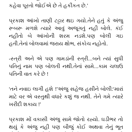
કહેવા પૂરતો જોઈએ છે તે હકીકત છે.’
પ્રકાશ આંખો તાણી ટટ્ટાર થઇ ગયો.તેને હતું કે અંજુ
રૂબરૂ મળશે ત્યારે આવું અજૂગતું નહી બોલે. કંઈ
નહીતો બે આંખોની શરમ નડશે.પણ બોલી ગઇ
હતી.તેનાં બોલવામાં જરાય ક્ષોભ, સંકોચ નહોતો.
-સ્ત્રી અને એ પણ ગામડાંની સ્ત્રી...બને ત્યાં સુધી
પતિનું નામ પણ બોલતી નથી.તેનાં સામે...કામ ચલાઉ
પતિની વાત કરે છે !
‘તને નવાઇ લાગી હશે !’અંજુ સહેજ હસીને બોલી:‘મારાં
માટે વર એ વસ્તુથી વધારે કશું જ નથી. તેને ગમે ત્યારે
ખરીદી શકાય !’
પ્રકાશ મોં વકાસી અંજુ સામે જોતો રહ્યો. ઘડીભર તો
થયું કે અંજુ નહી પણ બીજું કોઈ અથવા તેનું ભૂત