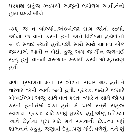
પ્રકાશ સહેજ ઝડપથી અંજુની લગોલગ આવી,તેનો
હાથ પકડી લીધો.
-કશું જ ન બોલ્યાં...એકબીજા સામે જોતાં રહ્યાં.
આંખો જ વાતો કરતી હતી અને વિશેષમાં હથેળીનો
સ્પર્શ સંવાદ રચતો હતો.પછી સાથે સાથે ચાલતાં એક
જગ્યાએ આવી ને બેઠાં. હજુ એમ જ મૌન જળવાઈ
રહ્યું હતું. વાતની શરૂઆત ક્યાંથી કરવી એ મૂંઝવણ
હતી.
વળી પ્રકાશના મન પર શોભના સવાર થઇ હતી.તે
વારંવાર વચ્ચે આવી જતી હતી. પ્રકાશ જયારે જયારે
મોબાઈલમાં અંજુ સાથે વાત કરતો ત્યારે તે સામે જોયા
કરતી હતી.તેમાં શંકા હતી કે પછી સ્ત્રી સહજ
સ્વભાવ...પ્રકાશ માટે કળવું મુશ્કેલ હતું.અંજુ ઇન્ડિયા
આવે છે,તેનાં પ્રશ્ન માટે મને મળવાની છે...આ બધું
શોભનાને કહેવું, જણાવી દેવું...પણ માંડી વળેલું. તેને શું