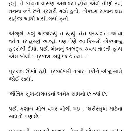
હતું. ને કાચના વાસણ અથડાયા હોય એવો તીણો રવ,
તનના રૂંવે રૂંવે પ્રસરી ગયો હતો. એકદમ સભાન થઇ
સહેજ આઘો ખસી ગયો હતો.
અંજુથી કશું અજાણ્યું ન રહ્યું. તેને પ્રકાશના આવા
વર્તન પર હસવું આવ્યું. પણ તેણે આ કિસ્સો એકબાજુ
હડસેલી દીધો. પછી મૌનનું અભેદ્ય કવચ તોડતી હોય
એમ બોલી : પ્રકાશ..બધું જ છે ત્યાં...’
પ્રકાશ ઊભો રહી, પ્રશ્નાર્થભરી નજર તાકીને અંજુ સામે
જોઈ રહ્યો.
‘ભૌતિક સુખ-સગવડનાં અનેક સાધનો છે ત્યાં છે.’
પછી કશાય ક્ષોભ વગર બોલી ગઇ : ‘શરીરસુખ માટેના
સાધનો પણ છે.’