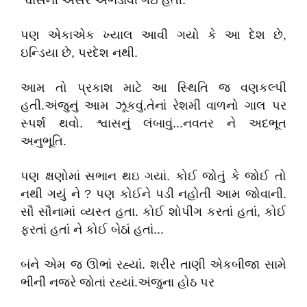
શ્વાસની અસર અભડાવી ગઇ હતી.
પણ એકાએક ખ્યાલ આવી ગયો કે આ દેશ છે,
ઇન્ડિયા છે, પરદેશ નથી.
આમ તો પ્રકાશ માટે આ સ્થિતિ જ વણકલ્પી
હતી.અંજુનું આમ ઝૂકવું,તેનાં રેશમી વાળનો ગાલ પર
સ્પર્શ થવો. શ્વાસનું લંબાવું...નવતર ને અદભૂત
અનુભૂતિ.
પણ ક્ષણોમાં સભાન થઇ ગયાં. કોઈ જોતું કે જોઈ તો
નથી ગયું ને ? પણ કોઈને પડી નહોતી આમ જોવાની.
સૌ સૌનામાં વ્યસ્ત હતા. કોઈ શોપીંગ કરતાં હતાં, કોઈ
ફરતાં હતાં ને કોઈ બેઠાં હતાં...
બંને એમ જ ઊભાં રહ્યાં. શરીર તાણી એકબીજા સામે
ભીની નજરે જોતાં રહ્યાં.અંજુના હોઠ પર