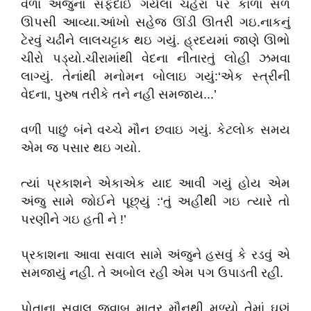
વેળા અંજુના સફેદાઈ ગયેલા ચહેરા પર કાળા સળ
ઊપસી આવ્યા.આંખો સહેજ ઊંડી ઊતરી ગઇ.નાકનું
ટેરવું ચઢીને લાલચટ્ટાક થઇ ગયું. હ્રદયમાં જાણે ઊભો
ચીરો પડ્યો.ચીરામાંથી વેદના નીતારતું લોહી ઝમવા
લાગ્યું. તેનાંથી મનોમન બોલાઇ ગયું:‘એક સ્ત્રીની
વેદના, પુરુષ તરીકે તને નહી સમજાય...’
વળી પાછું બંને વચ્ચે મૌન છવાઇ ગયું. કેટલોક સમય
એમ જ પસાર થઇ ગયો.
ત્યાં પ્રકાશને એકાએક યાદ આવી ગયું હોય એમ
અંજુ સામે જોઈને પૂછ્યું :‘તું અહીંથી ગઇ ત્યારે તો
પરણીને ગઇ હતી ને !’
પ્રકાશના આવા સવાલ સામે અંજુને હસવું કે રડવું એ
સમજાયું નહી. તે અબોલ રહી એમ પગ ઉપાડતી રહી.
પોતાના સવાલ જવાબ માત્ર મૌનથી મળ્યો તેમાં ઘણું