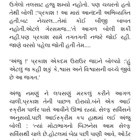
ઉગેલો તલસાટ હજુ શમ્યો નહોતો. પણ ચચરતો હતો
તેથી બોલી :‘પ્રકાશ ! આ મારાં આનંદની અભિવ્યક્તિ
હતી.બટ નેચરલ...તેમાં કોઈ બીજી બાબત
નહોતી.એટલે ગેરસમજ...’તે આગળ બોલી શકી
નહી.પણ પ્રકાશ સામે તગતગતી નજરે જોઈ રહી.
જાણે વરસો પહેલા જોતી હતી તેમ....
‘અંજુ !’ પ્રકાશ એકદમ ઉરાઉર જઇને બોલ્યો :‘હું
એટલું જ કહી શકું કે,શ્વાસ અને વિશ્વાસની વચ્ચે જીવે
છે આ જગત.’
અંજુ નમણું ને લપસણું મરકલું કરીને આગળ
ચાલી.પ્રકાશ તેની પાછળ દોરાયો.બંને એક આઈ
સ્ક્રીમ પાર્લર પાસે આવીને ઊભાં રહ્યાં. સેલ્ફ સર્વિસને
અનુસર્યા.પછી આઈસ્ક્રીમ કપ હાથમાં લઈ અંજુ
બોલી : ‘ત્યાં મોટાભાગનો બિઝનેસ આમ સેલ્ફ
સર્વિસથી ચાલે છે.હોટલમાં બેઠા પછી પાણી આવે, ઓર્ડર