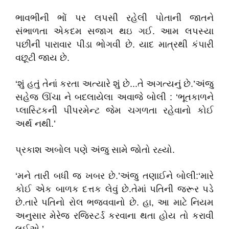
ભાવભીની ભોં પર લપસી રહેલી પોતાની જાતને
સંભાળતા એકદમ સજાગ થઇ ગઈ. આમ લપસ્યા
પછીની પારાવાર પીડા ભોગવી છે. યાદ માત્રથી કંપારી
વછૂટી જાય છે.
‘શું હતું તેનાં કરતા અત્યારે શું છે...તે અગત્યનું છે.’અંજુ
સહેજ ઊંચા ને બદલાયેલા અવાજે બોલી : ‘ભૂતકાળને
પ્લાસ્ટિકની પીપરમેન્ટ જેમ ચગળતા રહેવાનો કોઈ
અર્થ નથી.’
પ્રકાશ અબોલ પણે અંજુ સામે જોતો રહ્યો.
‘મને તારી બધી જ ખબર છે.’અંજુ તણાઈને બોલી:‘મારે
કોઈ એક બાળક દત્તક લેવું છે.તેમાં પતિની જરૂર પડે
છે.તારે પતિનો રોલ ભજવવાનો છે. હા, આ માટે નિયમ
અનુસાર મેરેજ રજિસ્ટર્ડ કરવાના થતા હોય તો કરાવી