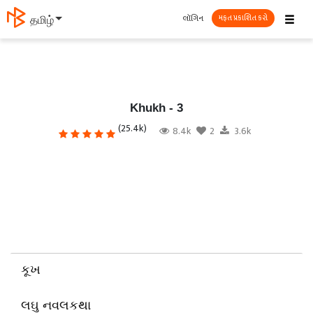
☰
લૉગિન
தமிழ்
મફત પ્રકાશિત કરો
Khukh - 3
(25.4k)
8.4k
2
3.6k
કૂખ
લઘુ નવલકથા