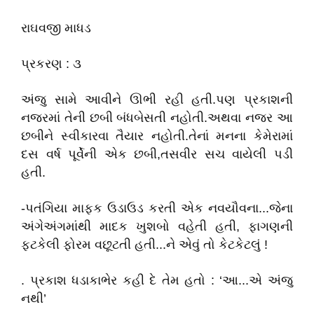
રાઘવજી માધડ
પ્રકરણ : ૩
અંજુ સામે આવીને ઊભી રહી હતી.પણ પ્રકાશની
નજરમાં તેની છબી બંધબેસતી નહોતી.અથવા નજર આ
છબીને સ્વીકારવા તૈયાર નહોતી.તેનાં મનના કેમેરામાં
દસ વર્ષ પૂર્વેની એક છબી,તસવીર સચ વાયેલી પડી
હતી.
-પતંગિયા માફક ઉડાઉડ કરતી એક નવયૌવના...જેના
અંગેઅંગમાંથી માદક ખુશબો વહેતી હતી, ફાગણની
ફટકેલી ફોરમ વછૂટતી હતી...ને એવું તો કેટકેટલું !
. પ્રકાશ ધડાકાભેર કહી દે તેમ હતો : ‘આ...એ અંજુ
નથી’