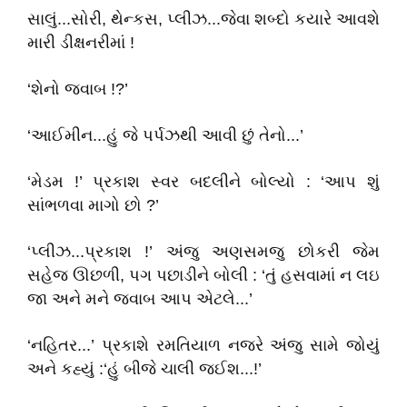
સાલું...સોરી, થેન્કસ, પ્લીઝ...જેવા શબ્દો કયારે આવશે
મારી ડીક્ષનરીમાં !
‘શેનો જવાબ !?’
‘આઈમીન...હું જે પર્પઝથી આવી છું તેનો...’
‘મેડમ !’ પ્રકાશ સ્વર બદલીને બોલ્યો : ‘આપ શું
સાંભળવા માગો છો ?’
‘પ્લીઝ...પ્રકાશ !’ અંજુ અણસમજુ છોકરી જેમ
સહેજ ઊછળી, પગ પછાડીને બોલી : ‘તું હસવામાં ન લઇ
જા અને મને જવાબ આપ એટલે...’
‘નહિતર...’ પ્રકાશે રમતિયાળ નજરે અંજુ સામે જોયું
અને કહ્યું :‘હું બીજે ચાલી જઈશ...!’