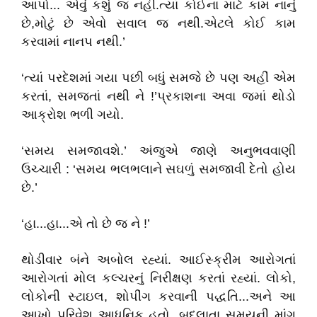
આપો... એવું કશું જ નહી.ત્યાં કોઈના માટે કામ નાનું
છે,મોટું છે એવો સવાલ જ નથી.એટલે કોઈ કામ
કરવામાં નાનપ નથી.’
‘ત્યાં પરદેશમાં ગયા પછી બધું સમજે છે પણ અહીં એમ
કરતાં, સમજતાં નથી ને !’પ્રકાશના અવા જમાં થોડો
આક્રોશ ભળી ગયો.
‘સમય સમજાવશે.’ અંજુએ જાણે અનુભવવાણી
ઉચ્ચારી : ‘સમય ભલભલાને સઘળું સમજાવી દેતો હોય
છે.’
‘હા...હા...એ તો છે જ ને !’
થોડીવાર બંને અબોલ રહ્યાં. આઈસ્ક્રીમ આરોગતાં
આરોગતાં મોલ કલ્ચરનું નિરીક્ષણ કરતાં રહ્યાં. લોકો,
લોકોની સ્ટાઇલ, શોપીંગ કરવાની પદ્ધતિ...અને આ
આખો પરિવેશ આધુનિક હતો. બદલાતા સમયની માંગ