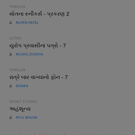
THRILLER
મોતના સ્નીકર્સ - પ્રકરણ 2
RUPEN PATEL
LETTER
યુરોપ પ્રવાસીના પત્રો - 7
RUSHIL DODIYA
THRILLER
રાત્રે બાર વાગ્યાનો ફોન - 7
DHARA
SHORT STORIES
અહંશૂન્ય
PIYU BHUVA