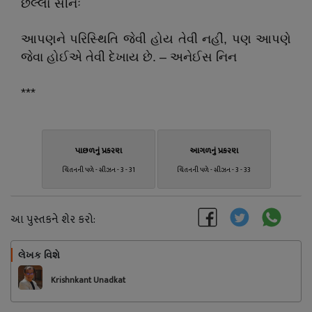
છેલ્લો સીનઃ
આપણને પરિસ્થિતિ જેવી હોય તેવી નહીં
,
પણ આપણે
જેવા હોઈએ તેવી દેખાય છે.
–
અનેઈસ નિન
***
પાછળનું પ્રકરણ
આગળનું પ્રકરણ
ચિંતનની પળે - સીઝન - 3 - 31
ચિંતનની પળે - સીઝન - 3 - 33
આ પુસ્તકને શેર કરો:
લેખક વિશે
અનુસરો
Krishnkant Unadkat