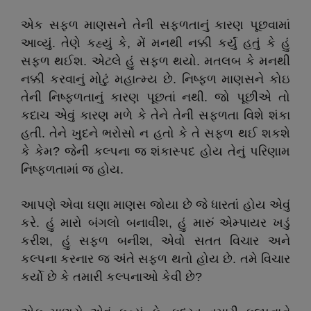
એક સફળ માણસને તેની સફળતાનું કારણ પૂછવામાં
આવ્યું. તેણે કહ્યું કે
,
મેં મનથી નક્કી કર્યું હતું કે હું
સફળ થઈશ. એટલે હું સફળ થયો. મતલબ કે મનથી
નક્કી કરવાનું મોટું મહાત્મ્ય છે. નિષ્ફળ માણસને કોઇ
તેની નિષ્ફળતાનું કારણ પૂછતાં નથી. જો પૂછીએ તો
કદાચ એવું કારણ મળે કે તેને તેની સફળતા વિશે શંકા
હતી. તેને ખુદને ભરોસો ન હતો કે તે સફળ થઈ શકશે
કે કેમ
?
જેની કલ્પના જ શંકાસ્પદ હોય તેનું પરિણામ
નિષ્ફળતામાં જ હોય.
આપણે એવા ઘણા માણસ જોયા છે જે ધારતાં હોય એવું
કરે. હું મારો બંગલો બનાવીશ
,
હું મારું એમ્પાયર ખડું
કરીશ
,
હું સફળ બનીશ
,
એવો સતત વિચાર અને
કલ્પના કરનાર જ અંતે સફળ થતો હોય છે. તમે વિચાર
કર્યો છે કે તમારી કલ્પનાઓ કેવી છે
?