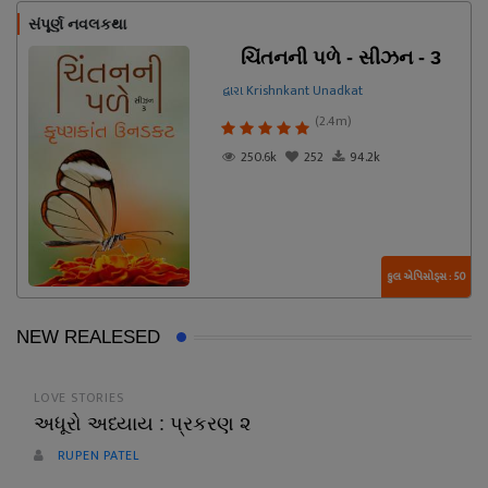
સંપૂર્ણ નવલકથા
ચિંતનની પળે - સીઝન - 3
દ્વારા Krishnkant Unadkat
(2.4m)
250.6k
252
94.2k
કુલ એપિસોડ્સ : 50
NEW REALESED
LOVE STORIES
અધૂરો અધ્યાય : પ્રકરણ ૨
RUPEN PATEL