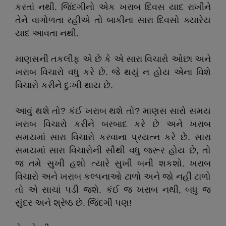
કરતાં નથી. જિંદગીનો એક ખરાબ દિવસ યાદ રાખીને
તેને વાગોળતા રહીએ તો બાકીના સારા દિવસો ક્યારેય
યાદ આવતા નથી.
માણસની તકલીફ એ છે કે એ સારા વિચારો ઓછા અને
ખરાબ વિચારો વધુ કરે છે. જે થયું ન હોય એના વિશે
વિચારો કરીને દુઃખી થાય છે.
આવું થશે તો
?
કંઈ ખરાબ થશે તો
?
માણસ સારો સમય
ખરાબ વિચારો કરીને બરબાદ કરે છે અને ખરાબ
સમયમાં સારા વિચારો કરવાના પ્રયત્ન કરે છે. સારા
સમયમાં સારા વિચારોની સૌથી વધુ જરૂર હોય છે
,
તો
જ તમે સુખી હશો ત્યારે સુખી બની શકશો. ખરાબ
વિચારો અને ખરાબ કલ્પનાઓ ટાળો અને જો નહીં ટાળો
તો એ સાચાં પડી જશે. કંઈ જ ખરાબ નથી
,
બધુ જ
સુંદર અને શ્રેષ્ઠ છે. જિંદગી પણ!