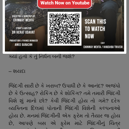
32 - સારી જિંદગી માટે સુંદર કલ્પનાઓ કરો!
જીવન હશે
તો કોઈ દી’ જીવન બની
જશે
,
દિલમાં
યકીન રાખ
,
યકીનન
બની જશે.
આવ્યો છે ખાલી હાથ
,
જવાનો છે ખાલી હાથ
,
ધનવાન
ક્યાં હતો કે તું નિર્ધન બની જશે
?
–
શયદા
જિંદગી સારી છે કે ખરાબ
?
ઉપાધી છે કે આનંદ
?
અજંપો
છે કે ઉત્સાહ
?
રોકિંગ છે કે શોકિંગ
?
તમે તમારી જિંદગી
વિશે શું માનો છો
?
કેવી જિંદગી હોય તો ગમે
?
દરેક
વ્યક્તિના દિલમાં પોતાની જિંદગી વિશેની કલ્પનાઓ
હોય છે. મનમાં જિંદગીની એક ફ્રેમ તો તૈયાર જ હોય
છે
,
આપણે બસ એ ફ્રેમ માટે જિંદગીનું ચિત્ર