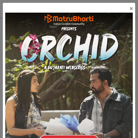
☰
×
લૉગિન
ગુજરાતી
મફત પ્રકાશિત કરો
Chintanni Pale - Season - 3 - 32
(28.3k)
3.9k
7
1.5k
ચિંતનની પળે
કૃષ્ણકાંત ઉનડકટ