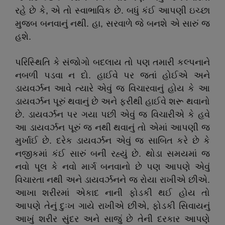
રહે છે કે
,
એ તો સ્વાભાવિક છે. બધું કંઈ આપણી ઇચ્છા
મુજબ બનવાનું નથી. હા
,
સરવાળે જે બનશે એ સારું જ
હશે.
પરિસ્થિતિ કે સંજોગો બદલાય તો પણ તમારી કલ્પનાને
નબળી પડવા ન દો. હાઈવે પર જતાં હોઈએ અને
ડાયવર્ઝન આવે ત્યારે એવું જ વિચારવાનું હોય કે આ
ડાયવર્ઝન પૂરું થવાનું છે અને ફરીથી હાઈવે શરૂ થવાનો
છે. ડાયવર્ઝન પર ગયા પછી એવું જ વિચારીએ કે હવે
આ ડાયવર્ઝન પૂરું જ નથી થવાનું તો એમાં આપણી જ
મુર્ખાઈ છે. દરેક ડાયવર્ઝન એવું જ સાબિત કરે છે કે
નજીકમાં કંઈ સારું બની રહ્યું છે. થોડા સમયમાં જ
નવો પૂલ કે નવો માર્ગ બનવાનો છે પણ આપણે એવું
વિચારતા નથી અને ડાયવર્ઝનને જ રોયા રાખીએ છીએ.
આખા શરીરમાં એકાદ નાની ફોડકી થઈ હોય તો
આપણે તેનું દુઃખ ગાયે રાખીએ છીએ
,
ફોડકી સિવાયનું
આખું શરીર સુંદર અને સાજું છે તેની દરકાર આપણે