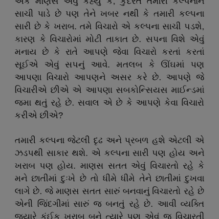
એક માણસે એવું કહ્યું કે
,
કુદરત તમારી કલ્પનાને
સાચી પાડે છે પણ તેને ખબર નથી કે તમારી કલ્પના
સારી છે કે ખરાબ. તમે વિચારો એ કલ્પના સાચી પડશે
,
કારણ કે વિચારોમાં મોટી તાકાત છે. સપના વિશે એવું
મનાય છે કે રાતે આપણે જેવા વિચારો કરતાં કરતાં
સૂઈએ એવું સપનું આવે. મતલબ કે ઊંઘમાં પણ
આપણા વિચારો આપણને અસર કરે છે. આપણે જે
વિચારીએ છીએ એ આપણા સબકોન્સિયસ માઈન્ડમાં
જમા થતું રહે છે. સવાલ એ છે કે આપણે કેવા વિચારો
કરીએ છીએ
?
તમારી કલ્પના જેટલી દૃઢ અને પ્રબળ હશે એટલી એ
ઝડપથી સાકાર થશે. એ કલ્પના સારી પણ હોય અને
ખરાબ પણ હોય. માણસ સતત એવું વિચારતો રહે કે
મને છાતીમાં દુઃખે છે તો ધીમે ધીમે તેને છાતીમાં દુખવા
લાગે છે. જે માણસ સતત સારું બનવાનું વિચારતો રહે છે
એની જિંદગીમાં સારું જ બનતું રહે છે. આવી વ્યક્તિ
જ્યારે કંઈક ખરાબ બને ત્યારે પણ એવું જ વિચારતી