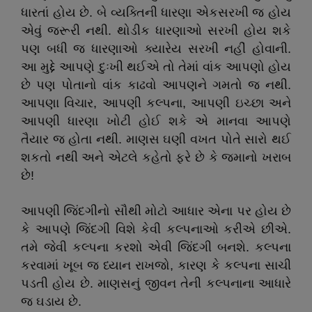
ધારતાં હોય છે. બે વ્યક્તિની ધારણા એકસરખી જ હોય
એવું જરૂરી નથી. થોડીક ધારણાઓ સરખી હોય શકે
પણ બધી જ ધારણાઓ ક્યારેય સરખી નહીં હોવાની.
આ મુદ્દે આપણે દુઃખી થઈએ તો તેમાં વાંક આપણો હોય
છે પણ પોતાનો વાંક કાઢવો આપણને ગમતો જ નથી.
આપણા વિચાર
,
આપણી કલ્પના
,
આપણી ઇચ્છા અને
આપણી ધારણા ખોટી હોઈ શકે એ માનવા આપણે
તૈયાર જ હોતા નથી. માણસ ઘણી વખત પોતે સારો થઈ
શકતો નથી અને એટલે કહેતો ફરે છે કે જમાનો ખરાબ
છે!
આપણી જિંદગીનો સૌથી મોટો આધાર એના પર હોય છે
કે આપણે જિંદગી વિશે કેવી કલ્પનાઓ કરીએ છીએ.
તમે જેવી કલ્પના કરશો એવી જિંદગી બનશે. કલ્પના
કરવામાં ખૂબ જ ધ્યાન રાખજો
,
કારણ કે કલ્પના સાચી
પડતી હોય છે. માણસનું જીવન તેની કલ્પનાના આધારે
જ ઘડાય છે.