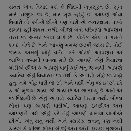
સતત એવા વિચાર કરો કે જિંદગી ખૂબસૂરત છે
,
સુખ
મારી નજીક જ છે
,
મારે ખુશ રહેવું છે. આપણે એવા
વિચારો તો કરીએ છીએ પણ પછી એ અવસ્થામાં લાંબો
સમય રહી શકતા નથી. બીજાં બધાં પરિબળો આપણને
તરત જ અસર કરવા લાગે છે. કોઈક એક ન ગમતો
શબ્દ બોલે છે અને આપણું મગજ છટકી જાય છે
,
કોઈ
જરાક અમથું ખોટું વર્તન કરે એટલે આપણને એ
વ્યક્તિ નક્કામી લાગવા માંડે છે. આપણે એવું વિચારવા
માંડીએ છીએ કે આપણું ધાર્યું કંઈ થતું જ નથી. આપણે
ક્યારેય એવું વિચારતાં જ નથી કે આપણે ખોટું જ ધાર્યું
હતું. તમે ખોટું ધારી લો છો અને પછી એવું જ ઇચ્છો છો
કે એ મુજબ થાય. જે થાય છે એ જ સાચું છે અને એ
જ જિંદગી છે એવું આપણે ક્યારેય ધારતાં નથી. બીજા
લોકો પણ આપણે ધારીએ
,
આપણે ઇચ્છીએ અને
આપણને ગમે એવું કરે તેવું આપણે માનવા લાગીએ
છીએ. એવું થતું નથી અને ક્યારેય થવાનું પણ નથી
કારણ કે બીજા લોકો બીજું અને એની ઇચ્છા મુજબનું