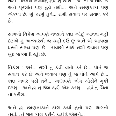
રાશી : નિકેશ નવ્યાનું હવે શું થાશેે... એ તો અનાથ છે
અને પ્રશાંત પણ હવે નથી... અને રમણકાકા પણ
એકલા છે. શું કરશું હવે... રાશી સવાલ પર સવાલ કરે
છે.
સાંભળો નિકેશ આપણે નવ્યાને કાંઇ ઓછું આવવા નહીં
દઇએ હું અત્યારથી જ કહી દઉં છું અને એ આપણા
ઘરની સભ્ય પણ છે... સવાલો સાથે રાશી જવાબ પણ
ખુદ જ આપી રહી છે.
નિકેશ : અરે... રાશી તું કેવી વાતો કરે છે... પોતે જ
સવાલ કરે છે અને જવાબ પણ તું જ પોતે આપે છે...
કાંઇ ખબર પડી તને... અાપણે એમ થોડીને મુકી
દઇશું... અને હા તું જેમ કહી એમ કરશું ... હવે તું ‍ચિંતા
ના કરીશ..
અને હા રમણકાકાને કોલ કર્યો હતો પણ લાગતો
નથી... તું જરા કોલ કરીને કહી દે એમને...