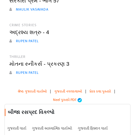
સરકારી પ્રેમ - ભાગ 57
MAULIK VASAVADA
CRIME STORIES
અદ્રશ્ય શત્રુ - 4
RUPEN PATEL
THRILLER
મોતના સ્નીકર્સ - પ્રકરણ 3
RUPEN PATEL
શ્રેષ્ઠ ગુજરાતી વાર્તાઓ
|
ગુજરાતી નવલકથાઓ
|
પ્રેરક કથા પુસ્તકો
|
Neel પુસ્તકો PDF
બીજા રસપ્રદ વિકલ્પો
ગુજરાતી વાર્તા
ગુજરાતી આધ્યાત્મિક વાર્તાઓ
ગુજરાતી ફિક્શન વાર્તા