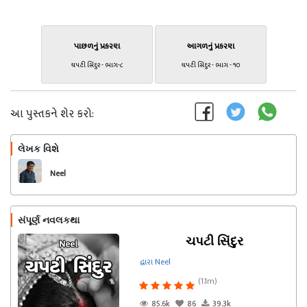
પાછળનું પ્રકરણ
આગળનું પ્રકરણ
ચપટી સિંદુર - ભાગ-૮
ચપટી સિંદુર - ભાગ - ૧૦
આ પુસ્તકને શેર કરો:
લેખક વિશે
અનુસરો
Neel
સંપૂર્ણ નવલકથા
ચપટી સિંદુર
દ્વારા Neel
(1.1m)
85.6k
86
39.3k