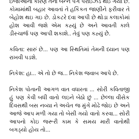
ઇજાઓના કારણે તેના બન્‍ને પગ પેરેાઇઝ્ડ થઇ ગયા છે.
કોમામાંથી બહાર આવતાં તે હકિકત જાણીને ફરીવાર તે
બેહોશ થઇ ગઇ છે. ડોકટરે દવા આપી છે થોડા કલાકોમાં
હોશ આવી જશે એમ કહ્યું છે અને આવતી કાલે
ડીસ્‍ચાર્જ પણ આપી શકાશે.. તેવું પણ કહ્યું છેે.
કવિતા: સારું છે... પણ આ સ્થિતિમાં તેમની ધ્‍યાન પણ
રાખવી પડશે.
નિકેશ: હા... એ તો છે જ... નિકેશ જવાબ આપે છે.
નિકેશ પોતાની આગળ વાત વધારતા ... સોરી કવિતાજી
હું પણ કેવી બધી વાતો લઇને બેઠો છું ... છેલ્‍લા વીસેક
દિવસથી બસ નવ્યા ને અચેત જ મુંગે મોઢે જોઇ છે અને
આજે આપ મળી ગયા તો બેસી ગયો વાતો કરવા... સોરી
આપનો કોઇ જરૂરી કામ કે સમય મારી વાતોથી
બગડ્યો હોય તો...