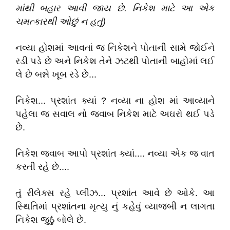
માંથી
બહાર
આવી
જાય
છે.
નિકેશ
માટે આ
એક
ચમત્કારથી ઓછું ન હતું)
નવ્યા હોશમાં આવતાં જ નિકેશને પોતાની સામે જોઈને
રડી પડે છે અને નિકેશ તેને ઝટથી પોતાની બાહોમાં લઈ
લે છે બન્ને ખૂબ રડે છે...
નિકેશ... પ્રશાંત ક્યાં ? નવ્યા ના હોશ માં આવ્યાને
પહેલા જ સવાલ નો જવાબ નિકેશ માટે અઘરો થઈ પડે
છે.
નિકેશ જવાબ આપો પ્રશાંત ક્યાં.... નવ્યા એક જ વાત
કરતી રહે છે....
તું રીલેક્સ રહે પ્લીઝ... પ્રશાંત આવે છે ઓકે. આ
સ્થિતિમાં પ્રશાંતના મૃત્યુ નું કહેવું વ્યાજબી ન લાગતા
નિકેશ જુઠું બોલે છે.