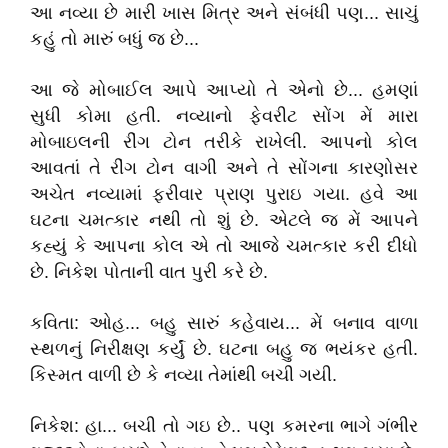
આ નવ્યા છે મારી ખાસ મિત્ર અને સંબંધી પણ... સાચું
કહું તો મારું બધું જ છે...
આ જે મોબાઈલ આપે આપ્યો તે એનો છે... હમણાં
સુધી કોમા હતી. નવ્‍યાનો ફેવરીટ સોંગ મેં મારા
મોબાઇલની રીંગ ટોન તરીકે રાખેલી. આપનો કોલ
આવતાં તે રીંગ ટોન વાગી અને તે સોંગના કારણોસર
અચેત નવ્‍યામાં ફરીવાર પ્રાણ પુરાઇ ગયા. હવે આ
ઘટના ચમત્‍કાર નથી તો શું છે. એટલે જ મેં આપને
કહ્યું કે આપના કોલ એ તો આજે ચમત્‍કાર કરી દીધો
છે. નિકેશ પોતાની વાત પુરી કરે છે.
કવિતા: ઓહ... બહુ સારું કહેવાય... મેં બનાવ વાળા
સ્‍થળનું નિરીક્ષણ કર્યું છે. ઘટના બહુ જ ભયંકર હતી.
કિસ્‍મત વાળી છે કે નવ્‍યા તેમાંથી બચી ગયી.
નિકેશ: હા... બચી તો ગઇ છે.. પણ કમરના ભાગે ગંભીર