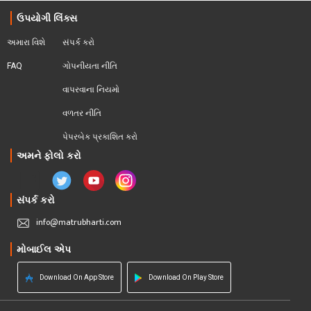
ઉપયોગી લિંક્સ
અમારા વિશે
સંપર્ક કરો
FAQ
ગોપનીયતા નીતિ
વાપરવાના નિયમો 
વળતર નીતિ
પેપરબેક પ્રકાશિત કરો
અમને ફોલો કરો
સંપર્ક કરો
info@matrubharti.com
મોબાઈલ એપ
Download On App Store
Download On Play Store