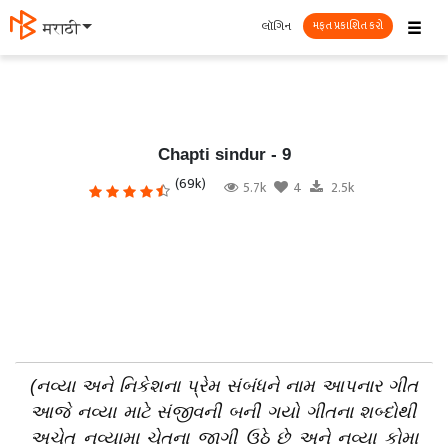
☰
લૉગિન
मराठी
મફત પ્રકાશિત કરો
Chapti sindur - 9
(69k)
5.7k
4
2.5k
(નવ્યા અને નિકેશના
પ્રેમ
સંબંધને
નામ
આપનાર
ગીત
આજે નવ્યા માટે સંજીવની બની ગયો ગીતના શબ્દોથી
અચેત
નવ્યામા ચેતના જાગી ઉઠે છે અને નવ્યા કોમા