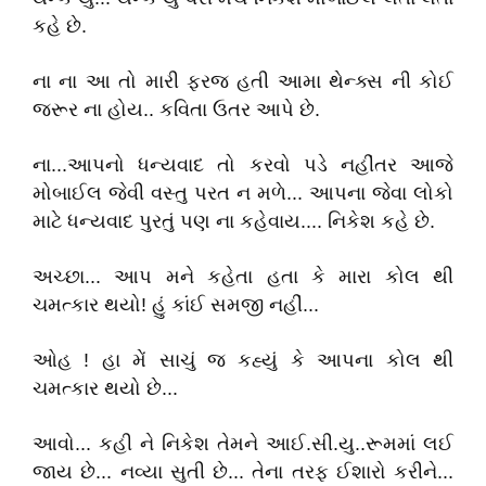
કહે છે.
ના ના આ તો મારી ફરજ હતી આમા થેન્ક્સ ની કોઈ
જરૂર ના હોય.. કવિતા ઉતર આપે છે.
ના...આપનો ધન્યવાદ તો કરવો પડે નહીંતર આજે
મોબાઈલ જેવી વસ્તુ પરત ન મળે... આપના જેવા લોકો
માટે ધન્યવાદ પુરતું પણ ના કહેવાય.... નિકેશ કહે છે.
અચ્છા... આપ મને કહેતા હતા કે મારા કોલ થી
ચમત્કાર થયો! હું કાંઈ સમજી નહીં...
ઓહ ! હા મેં સાચું જ કહ્યું કે આપના કોલ થી
ચમત્કાર થયો છે...
આવો... કહી ને નિકેશ તેમને આઈ.સી.યુ..રૂમમાં લઈ
જાય છે... નવ્યા સુતી છે... તેના તરફ ઈશારો કરીને...