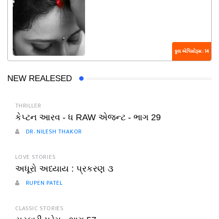
કુલ એપિસોડ્સ : 14
NEW REALESED
THRILLER
કેપ્ટન આરવ - ધ RAW એજન્ટ - ભાગ 29
DR. NILESH THAKOR
LOVE STORIES
અધૂરો અધ્યાય : પ્રકરણ ૩
RUPEN PATEL
CLASSIC STORIES