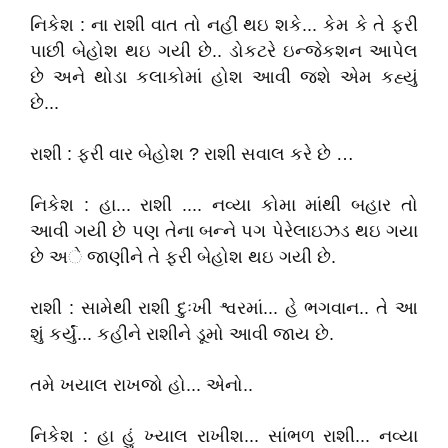
નિકેશ : ના રાશી વાત તો નહીં થઇ શકે... કેમ કે તે ફરી
પાછી બેહોશ થઇ ગયી છે.. ડોકટરે ઇન્‍જેકશન આપેલ
છે અને થોડા કલાકોમાં હોશ આવી જશે એમ કહ્યું
છે...
રાશી : ફરી વાર બેહોશ ? રાશી સવાલ કરે છે …
નિકેશ : હા... રાશી .... નવ્યા કોમા માંથી બહાર તો
આવી ગયી છે પણ તેના બન્‍ને પગ પેરેલાઇઝડ થઇ ગયા
છે અે જાણીને તે ફરી બેહોશ થઇ ગયી છે.
રાશી : સામેથી રાશી દુઃખી શ્વરમાં... હે ભગવાન.. તે આ
શું કર્યું... કહીને રાશીને ડૂમો આવી જાય છે.
તમે ખયાલ રાખજો હો... એનો..
નિકેશ : હા હું ખ્યાલ રાખીશ... સાંભળ રાશી... નવ્યા