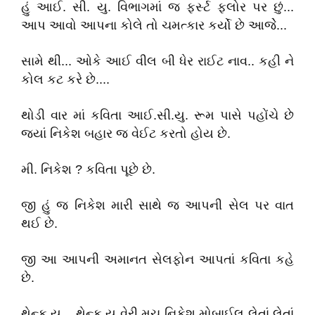
હું આઈ. સી. યુ. વિભાગમાં જ ફર્સ્ટ ફ્લોર પર છું...
આપ આવો આપના કોલે તો ચમત્કાર કર્યો છે આજેે...
સામે થી... ઓકે આઈ વીલ બી ધેર રાઈટ નાવ.. કહી ને
કોલ કટ કરે છે....
થોડી વાર માં કવિતા આઈ.સી.યુ. રૂમ પાસે પહોંચે છે
જ્યાં નિકેશ બહાર જ વેઈટ કરતો હોય છે.
મી. નિકેશ ? કવિતા પૂછે છે.
જી હું જ નિકેશ મારી સાથે જ આપની સેલ પર વાત
થઈ છે.
જી આ આપની અમાનત સેલફોન આપતાં કવિતા કહે
છે.
થેન્ક યુ... થેન્ક યુ વેરી મચ નિકેશ મોબાઈલ લેતાં લેતાં