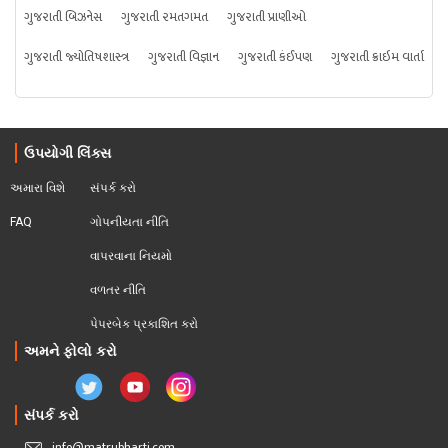
ગુજરાતી બિઝનેસ
ગુજરાતી રમતગમત
ગુજરાતી પ્રાણીઓ
ગુજરાતી જ્યોતિષશાસ્ત્ર
ગુજરાતી વિજ્ઞાન
ગુજરાતી કંઈપણ
ગુજરાતી ક્રાઇમ વાર્તા
ઉપયોગી લિંક્સ
અમારા વિશે
સંપર્ક કરો
FAQ
ગોપનીયતા નીતિ
વાપરવાના નિયમો 
વળતર નીતિ
પેપરબેક પ્રકાશિત કરો
અમને ફોલો કરો
સંપર્ક કરો
info@matrubharti.com