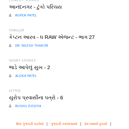
COMEDY STORIES
આનંદનગર - ટુંકો પરિચય
RUPEN PATEL
THRILLER
કેપ્ટન આરવ - ધ RAW એજન્ટ - ભાગ 27
DR. NILESH THAKOR
SHORT STORIES
ભાડે આપેલું સુખ - 2
ALOKA PATEL
LETTER
યુરોપ પ્રવાસીના પત્રો - 6
RUSHIL DODIYA
શ્રેષ્ઠ ગુજરાતી વાર્તાઓ
|
ગુજરાતી નવલકથાઓ
|
પ્રેમ કથાઓ પુસ્તકો
|