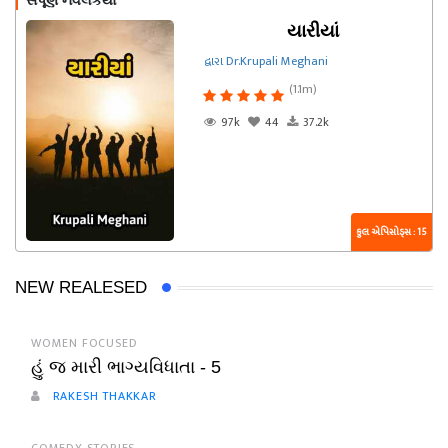
સંપૂર્ણ નવલકથા
યારીયાં
દ્વારા Dr.Krupali Meghani
(1.1m)
97k
44
37.2k
કુલ એપિસોડ્સ : 15
NEW REALESED
WOMEN FOCUSED
હું જ મારી ભાગ્યવિધાતા - 5
RAKESH THAKKAR