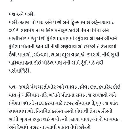
પંથ અને પંછી :
પંછી : આમ તો પંથ અને પંછી બને ટ્વિન્સ ભાઈ બહેન થાય. ધ
ઝવેરી ડાયમંડ ના માલિક મનોહર ઝવેરી તેમના પિતા. બંને
મસ્તીખોર. પરંતુ પંછી હંમેશા ઘમંડ માં રહેવાવાળી અને બીજાને
હંમેશા પોતાની જાત થી નીચી ગણવાવાળી છોકરી. તે દેખાવમાં
ઉંચી પાતળી , સ્વેત્વર્ણ , લાંબા ભૂરા વાળ જે કમર થી નીચે સુધી
પહોંચતા હતા. કોઈ મોડેલ પણ તેની સામે ટૂંકી પડે તેવી
પર્સનાલિટી .
પંથ : જયારે પંથ મસ્તીખોર અને ધનવાન હોવા છતાં ક્યારેય કોઇ
વાત નું અભિમાન નહિ. બધાને પોતાના સમાન જ સમજતો અને
હંમેશા બધાની મદદ કરવા માટે તત્પર રહેવાવાળો, ખુબ જ શાંત
સ્વભાવવાળો . નિયમિત કસરત કરતો હોવાથી તેના શરીરનો
બાંધો ખુબ મજબૂત થઇ ગયો હતો , કાળા વાળ ,આંખો માં ચમક ,
અને દેખાવે નઝર ના હટાવી શકાય તેવો છોકરો.