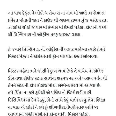
આ પાંચ ફ્રેંડ્સ ને લોકો ધ રોયલ્સ ના નામ થી જાણે . ધ રોયલ્સ
હંમેશા પોતાની જાત ને ક્રાઉડ થી અલગ રાખવાનું જ પસંદ કરતા
. તે લોકો થોડી જ વાર માં કેમ્પસ માં ઉમટી પડેલા ટોળાની વચ્ચે
થી પ્રિન્સિપાલ ની ઓફીસ તરફ આગળ વધ્યા.
તે જયારે પ્રિન્સિપાલ ની ઓફીસ ની બહાર પહોંચ્યા ત્યારે તેમને
મિસ્ટર મેહતા ને કોઈક સાથે ફૉન પર વાત કરતા સાંભળ્યા.
મિસ્ટર મહેતા :મને જાણીને દુઃખ થાય છે કે તે પાંચેય ના કૉલેજ
ડીન તથા કૉલેજ સ્ટાફ સાથેના શરમજનક અને ખરાબ વર્તન થી
તેમને સ્ટેટ ની ટોપ કૉલેજ માંથી સસ્પેન્ડ કરવામાં આવ્યા છે.
તમે ચિંતા ના કરો હવેથી એ પાંચેય ની જિમ્મેદારી મારી.
ડિસિપ્લિન માં કેમ રેહવું, કોની સાથે કેવું વર્તન કરવું, તેવા શિક્ષા
ના પાઠ એ લોકો ને હવે હું શીખવીશ. તેમણે સારું ભવિષ્ય
આપવાની ગેરંટી મારી. સો ડોન્ટ વોરી મિસ્ટર પટેલ .