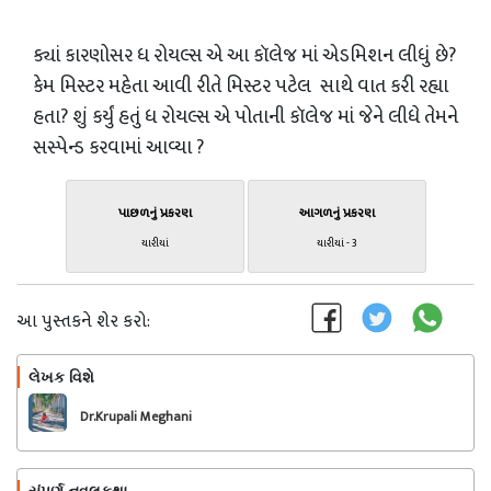
ક્યાં કારણોસર ધ રોયલ્સ એ આ કૉલેજ માં એડમિશન લીધું છે?
કેમ મિસ્ટર મહેતા આવી રીતે મિસ્ટર પટેલ સાથે વાત કરી રહ્યા
હતા? શું કર્યું હતું ધ રોયલ્સ એ પોતાની કૉલેજ માં જેને લીધે તેમને
સસ્પેન્ડ કરવામાં આવ્યા ?
પાછળનું પ્રકરણ
આગળનું પ્રકરણ
યારીયાં
યારીયાં - 3
આ પુસ્તકને શેર કરો:
લેખક વિશે
અનુસરો
Dr.Krupali Meghani