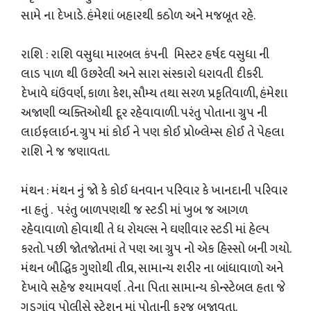
સામે ના દેખાડે. હંમેશાં બહારથી કઠોળ અને મજબૂત રહે.
રાશિ : રાશિ વસુધા મારબલ કંપની મિસ્ટર હર્ષદ વસુધા ની
લાડ પાળ થી ઉછરેલી અને સારા સંસ્કારો ધરાવતી દીકરી.
દેખાવે ઘંઉવર્ણ, કાળા કેશ, સૌમ્ય તથા સરળ પ્રકૃતિવાળી, હંમેશા
અજાણી વ્યક્તિઓથી દૂર રહેવાવાળી. પરંતુ પોતાના ગ્રુપ ની
લાઇફલાઇન. ગ્રુપ માં કોઈ ને પણ કોઈ પ્રોબ્લેમ્સ હોઈ તે પેહલા
રાશિ ને જ જણાવતા.
મંથન : મંથન નું જો કે કોઈ ધનવાન પરિવાર કે ખાનદાની પરિવાર
ના હતું . પરંતુ બાળપણથી જ સ્ટડી માં ખુબ જ આગળ
રહેવાવાળો હોવાથી તે ધ રોયલ્સ ને ઘણીવાર સ્ટડી માં હેલ્પ
કરતો. પછી જોતજોતમાં તે પણ આ ગ્રુપ નો એક હિસ્સો બની ગયો.
મંથન બૌદ્ધિક ગુણોથી તીવ્ર, સામાન્ય શરીર ના બાંધાવાળો અને
દેખાવે સહેજ શ્યામવર્ણ . તેના પિતા સામાન્ય કોન્સ્ટેબલ હતા જે
ગુડગાંવ પોલીસે સ્ટેશન માં પોતાની ફરજ બજાવતા.