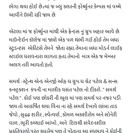
ભેગા થયા હોઈ છે.ત્યાં જ બ્લુ કલરની ફોર્ચ્યુનર કેમ્પસ માં વચ્ચે
આવીને ઉભી રહી જાય છે.
એટલા માં જ ફોર્ચ્યુનર માંથી એક ફ્રેન્ડસ નું ગ્રુપ બહાર આવે છે.
માઉન્ટેઈન કૉલેજ માં જાણે એક પળ થંભી ગઈ હોઈ તેમ બધા
સ્ટુડન્ટસ એકીટસે તેમને જોતા રહ્યા. તેમાના બધા મોડર્ન લાઈફ
સ્ટાઇલ ધરાવનારા લાગતા હતા. તેમાનો માત્ર એક જ મેમ્બર
અલગ તરી આવતો હતો.
સમર્થ : સ્ટ્રેન્થ એન્ડ એનર્જી ઓફ ધ ગ્રુપ. ધ ગ્રેટ પટેલ & સન્સ
કન્સ્ટ્રકશન કંપની ના માલીક વસંત પટેલ નો દીકરો . " સમર્થ
પટેલ " . કોઈ પણ છોકરી ની ભૂલ માં પણ સમર્થ પર નજર પડી
જાય તો આકર્ષિત થયા વિના ના રહે. સમર્થ દેખાવે લાંબા તાડ
જેવો , સૃદ્રઢ શરીર , સ્વેત્વર્ણ , કોમળ અકશીરોમ અને સોનેરી
વાળ , ભૂરી કથ્થાઈ આંખો , અને દિલથી સંવેદનશીલ
પ્રકૃતિવાળો.પરંતુ ક્યારેય પણ તે પોતાના આ સ્વભાવ ને કોઈની