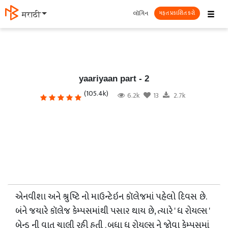
☰
લૉગિન
मराठी
મફત પ્રકાશિત કરો
yaariyaan part - 2
(105.4k)
6.2k
13
2.7k
એનવીશા અને શ્રુષ્ટિ નો માઉન્ટેઇન કૉલેજમાં પહેલો દિવસ છે.
બંને જયારે કૉલેજ કેમ્પસમાંથી પસાર થાય છે, ત્યારે ' ધ રોયલ્સ '
બેન્ડ ની વાત ચાલી રહી હતી . બધા ધ રોયલ્સ ને જોવા કેમ્પસમાં