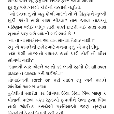
યાદવ અને રઘુ ફફડતી નજરે ફરતે જોવા લાગ્યા.
દૂર-દૂર અંધકારમાં કોઈનો વરતારો નહોતો.
"ઓ રગલા તુ તો બહુ શેખી મારતો તો ને સિંહણને ખુલ્લી
મૂકી એની સાથે બાથ ભીડવા? તારા આવા નાટકનું
પરિણામ જોઈ લીધું? તારી કાકી છટકી ગઈ સાથે સાથે
સુખાને પણ ગળે બાંધતી ગઈ લાગે છે..!
"ના ના ના મારું મન આ વાત માનવા તૈયાર નથી.!"
રઘુ એ કામલેની ટકોર માટે મનમાં હતું એ કહી દીધું.
"તમે પેલી બોટલનો બ્લાસ્ટ થયો પછી કોઈ ની ચીસ
સાંભળી નથી?"
"સાંભળી યાર એટલે જ તો ડર લાગી રહ્યો છે. all over
place ને check કરી લઈએ..!"
મોબાઈલની Torch on કરી યાદવ રઘુ અને કામલે
લાંબીમાં આગળ વધ્યા.
હવેલીની સાઈડો પર ઊભેલા ઉંચા ઉંચા બિંબ જાણે કે
પોતાની પાછળ ઘણા રહસ્યો છુપાવીને ઉભા હતા. બિંબ
સાથે જોઈન્ટ કરાયેલી પ્રતિમાઓ જાણે ત્રણેય
મિત્રોની ઠેકડી ઉડાડી રહી હતી.