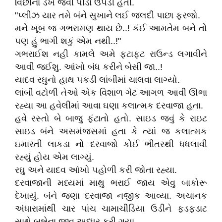
વિંછીના ડંખ જેવી પીડા ઉપડી હતી.
"પ્લીઝ યાર તમે બંને સુખાને લઈ જલદી પાછા ફરજો.
મને ખૂબ જ ગભરામણ થાય છે..! કંઈ આમતેમ બને તો
પણ હું ભાગી શકું એમ નથી..!"
ગભરાઈશ નહી કામલે અમે ફટાફટ રાઉન્ડ લગાવીને
આવી જઈશુ. આંખો બંધ કરીને બેસી જા..!
યાદવ રઘુનો હાથ પકડી લાંબીમાં ચાલવા લાગ્યો.
લાંબી વટોળી તેઓ એક વિશાળ ગેટ આગળ આવી ઊભા
રહ્યા આ હવેલીમાં આવા ઘણા કલાત્મક દરવાજા હતા.
હવે રસ્તો બે બાજુ ફંટાતો હતો. સાઇડ જવું કે રાઇટ
સાઇડ બંને અસમંજસમાં હતા કે ત્યાં જ કલાત્મક
ઇમારતી લાકડા નો દરવાજો કોઈ ભીતરથી ધધલાવી
રહ્યું હોય એમ લાગ્યું.
રઘુ અને યાદવ આંખો પહોળી કરી જોતા રહ્યા.
દરવાજાની મધ્યમાં માથુ ભરાઈ જાય એવુ બાકોરૂ
દેખાયું. બંને જણા દરવાજા નજીક આવ્યા. અચાનક
અંધારામાંથી ચાર પાંચ ચામાચીડિયા ઉડીને ફડફડાટ
સાથે બન્નેના જીવ અધ્ધર કરી ગયા.