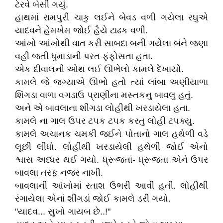
ટેરવે બેસી ગયું.
હાથમાં રામપુરી ચાકુ લઈને બેવડ વળી ગયેલા રઘુએ
યાદવને હેમખેમ જોઈ હૈયે ટાઢક વળી.
આંખો આંખોથી વાત કરી સાબદા બની ગયેલા બંને જણા
વહી જતી ધુમાડાની પરત ફંફોસતા હતા.
એક દીવાલની ઓથ લઈ ઊભેલો કામલે દેખાયો.
કામલે જે જગ્યાએ ઊભો હતો ત્યાં લાંબા અણીયાળા
શિંગડા વાળા વગડાઉ પ્રાણીના મસ્તકનુ બાવલુ હતું.
અને એ બાવલાના શીંગડા લોહીથી ખરડાયેલા હતા.
કામલે ના ગાલ ઉપર ટપક ટપક કરતુ લોહી ટપક્યુ.
કામલે અચાનક ચમકી જઈને પોતાનો ગાલ હથેળી વડે
લૂછી લીધો. લોહીથી ખરડાયેલી હથેળી જોઈ એનો
શ્વાસ અધ્ધર થઈ ગયો. ધ્રૂજતાં- ધ્રૂજતા એને ઉપર
બાવલા તરફ નજર નાખી.
બાવલાની આંખોમાં રતાશ ઉભરી આવી હતી. લોહીથી
રંગાયેલા એનાં શીંગડાં જોઈ કામલે ડરી ગયો.
"યાદવ... સુખો ગાયબ છે..!"