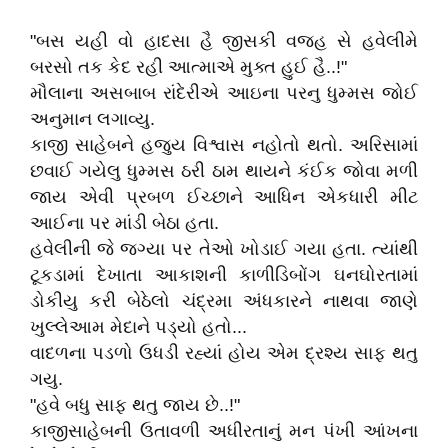
"બસ યહી વો હાદસા હૈ જીસકી વજહ સે હવેલીમે
બરસો તક કેદ રહી આત્માએ મુક્ત હુઈ હૈ..!"
મૌલાના અસબાબ રાંદેરીએ આઇના પરનુ ધુમ્મસ જોઈ
અનુમાન લગાવ્યુ.
કાજી સાહેબને હજુય વિશ્વાસ નહોતો થતો. અરિસામાં
છવાઈ ગયેલુ ધુમ્મસ ઠરી ઠામ થાયને કંઈક જોવા મળી
જાય એવી પ્રબળ ઈચ્છાને આધિન એકધારી મીટ
આઈના પર માંડી બેઠા હતા.
હવેલીની જે જગ્યા પર તેઓ ખોડાઈ ગયા હતા. ત્યાંથી
ટૂકડામાં દેખાતા આકાશની કાળીડિબોંગ ઘનઘોરતામાં
ડોકીયુ કરી બેઠેલો ચંદ્રમા અંધકારને નાથવા જાણે
ખુલ્લેઆમ મેદાને પડ્યો હતો...
વાદળના પડળો ઉધડી રહ્યાં હોય એમ દ્રશ્ય સાફ થતુ
ગયુ.
"હવે બધુ સાફ થતુ જાય છે..!"
કાજીસાહેબની ઉતાવળી અધીરતાનું મન પંખી આંખના