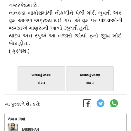
નજરકેદમાં છે.
નાનકડા બાકોરામાંથી નીકળીને પેલી ગોરી યુવતી એક
વૃક્ષ આગળ અદ્રશ્ય થઈ ગઈ. એ વૃક્ષ પર પાંદડાઓની
જગ્યાએ માણસની આંખો ઝૂલતી હતી.
યાદવ અને રઘુએ આ નજારો જોયો હતો જીવ ખોઈ
બેઠા હોત..
( ક્રમશ:)
પાછળનું પ્રકરણ
આગળનું પ્રકરણ
ચીસ-4
ચીસ -6
આ પુસ્તકને શેર કરો:
લેખક વિશે
અનુસરો
SABIRKHAN