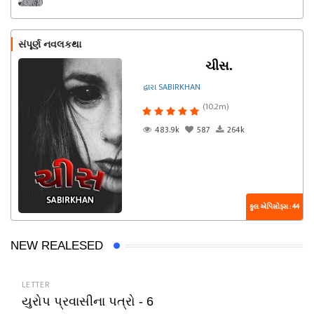
સંપૂર્ણ નવલકથા
ચીસ.
દ્વારા SABIRKHAN
(10.2m)
483.9k
587
264k
કુલ એપિસોડ્સ : 44
NEW REALESED
LETTER
યુરોપ પ્રવાસીના પત્રો - 6