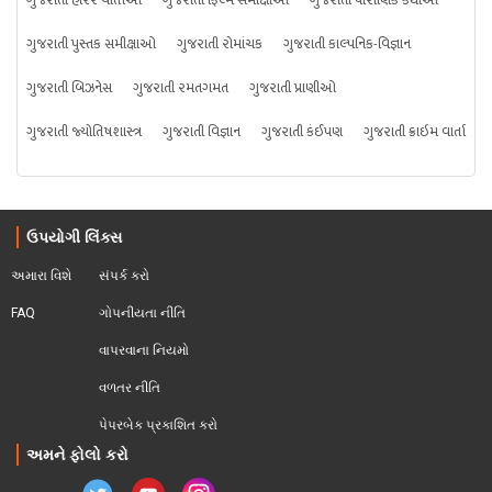
ગુજરાતી હૉરર વાર્તાઓ
ગુજરાતી ફિલ્મ સમીક્ષાઓ
ગુજરાતી પૌરાણિક કથાઓ
ગુજરાતી પુસ્તક સમીક્ષાઓ
ગુજરાતી રોમાંચક
ગુજરાતી કાલ્પનિક-વિજ્ઞાન
ગુજરાતી બિઝનેસ
ગુજરાતી રમતગમત
ગુજરાતી પ્રાણીઓ
ગુજરાતી જ્યોતિષશાસ્ત્ર
ગુજરાતી વિજ્ઞાન
ગુજરાતી કંઈપણ
ગુજરાતી ક્રાઇમ વાર્તા
ઉપયોગી લિંક્સ
અમારા વિશે
સંપર્ક કરો
FAQ
ગોપનીયતા નીતિ
વાપરવાના નિયમો 
વળતર નીતિ
પેપરબેક પ્રકાશિત કરો
અમને ફોલો કરો