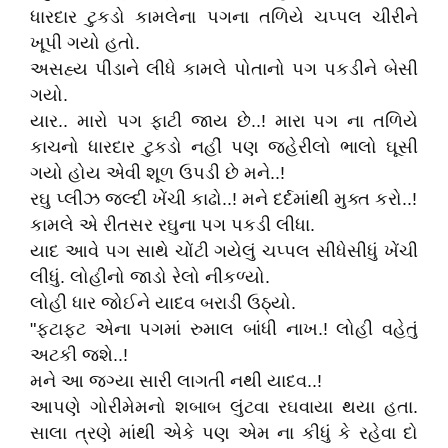
ધારદાર ટુકડો કામલેના પગના તળિયે ચપ્પલ ચીરીને
ખૂપી ગયો હતો.
અસહ્ય પીડાને લીધે કામલે પોતાનો પગ પકડીને બેસી
ગયો.
યાર.. મારો પગ ફાટી જાય છે..! મારા પગ ના તળિયે
કાચનો ધારદાર ટુકડો નહીં પણ જહેરીલો ભાલો ઘૂસી
ગયો હોય એવી શૂળ ઉપડી છે મને..!
રઘુ પ્લીઝ જલ્દી ખેંચી કાઢો..! મને દર્દમાંથી મુક્ત કરો..!
કામલે એ રીતસર રઘુના પગ પકડી લીધા.
યાદ આવે પગ સાથે ચોંટી ગયેલું ચપ્પલ સીધેસીધું ખેંચી
લીધું. લોહીનો જાડો રેલો નીકળ્યો.
લોહી ધાર જોઈને યાદવ બરાડી ઉઠ્યો.
"ફટાફટ એના પગમાં રુમાલ બાંધી નાખ.! લોહી વહેતું
અટકી જશે..!
મને આ જગ્યા સારી લાગતી નથી યાદવ..!
આપણે ગોરીમેમનો શબાબ લુંટવા રઘવાયા થયા હતા.
સાલા ત્રણે માંથી એકે પણ એમ ના કીધું કે રહેવા દો