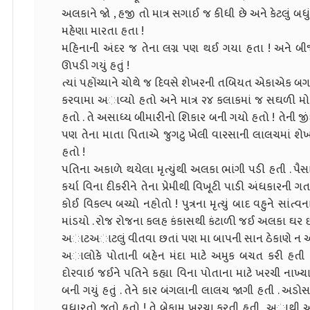
અલકાને જો , હજી તો માત્ર સગાઈ જ કીધી છે અને કેટલું બધું 
મહેણા મારતા હતા !
મહિનાની અંદર જ તેના લગ્ન પણ થઈ ગયા હતા ! અને બીજે 
ઊપડી ગયું હતું !
ત્યાં પહોંચ્યાને ચોથે જ દિવસે શેખરની તબિયત એકાએક બ
કરવામા અાવ્યો હતો અને માત્ર ૨૪ કલાકમાં જ સઘળી મોહ
હતો . તે અસાધ્ય બીમારીનો શિકાર બની ગયો હતો ! તેની જીં
પણ તેના માતા પિતાએ જુગટુ ખેલી વારસાની લાલચમાં શે
હતો !
પતિના અકાળે થયેલા મૃત્યુંથી અલકા ભાંગી પડી હતી . 
કર્યા વિના દીકરીને તેના પ્રેમીથી વિખૂટી પાડી અંધકારની ગર
કોઈ વિકલ્પ બચ્યો નહોતો ! પુત્રના મૃત્યું બાદ વહુને સા
માંડયો . રોજ રોજના કલહ કંકાસથી કંટાળી જઈ અલકા ઘર છ
અાટઅાટલું વીતવા છતાં પણ મા બાપની સાન ઠેકાણે ન 
અાલોકે પોતાની બહેન મંદા માટે અમુક બચત કરી હતી 
દોરવાઇ જઈને પતિને કહ્યા વિના પોતાના માટે ખરચી નાખ્યા 
બની ગયું હતું . તેને કાર બંગલાની લાલચ જાગી હતી . 
વધારતો જતો હતો ! તે બેફામ ખરચા કરતી હતી . અાથી અ