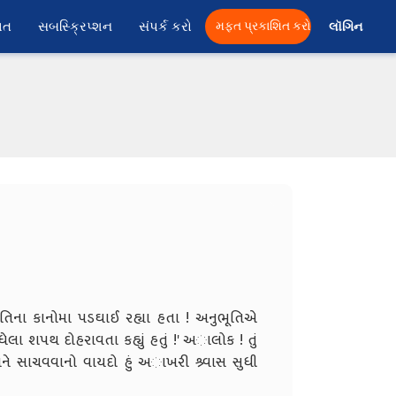
ાત
સબસ્ક્રિપ્શન
સંપર્ક કરો
મફત પ્રકાશિત કરો
લૉગિન 
પતિના કાનોમા પડઘાઈ રહ્યા હતા ! અનુભૂતિએ
ેલા શપથ દોહરાવતા કહ્યું હતું !
' અાલોક ! તું
નને સાચવવાનો વાયદો હું અાખરી શ્ર્વાસ સુધી