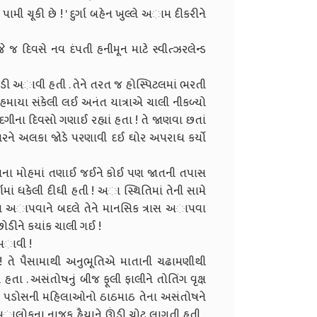
પામી ચૂકી છે ! ' દુર્ગા બહેન ખુલ્લે અામ દીકરીને
જ દિવસે નવ દંપતી હનીમૂન માટે સ્વીત્ઝરલેન્ડ
ગડી અાવી હતી . તેને તરત જ હોસ્પિટલમાં ભરતી
માયા સંકેલી લઈ અનંત યાત્રાએ ચાલી નીકળ્યો
દગીના દિવસો ગણાઈ રહ્યાં હતા ! તે જાણવા છતાં
ખરને અલકા જોડે પરણાવી દઈ ઘોર અપરાધ કર્યો
પૈસાના મોહમાં તણાઈ જઈને કોઈ પણ જાતની તપાસ
્તામાં ધકેલી દીધી હતી ! અા સ્થિતિમાં તેની સામે
ંત્વના અાપવાને બદલે તેને માનસિક ત્રાસ અાપવા
ોડીને કયાંક ચાલી ગઈ !
અાવી !
! તે પૈસામાથી અનુભૂતિએ માતાની ચઢામણીથી
હતા . અસંતોષનું બીજ ફૂલી ફાલીને તોતિંગ વૃક્ષ
અડોસ પડોસની મહિલાઓનો ઠાઠમાઠ તેના અસંતોષને
ાલોકના નાજુક હૈયાને ઊંડી ચોટ લાગતી હતી .