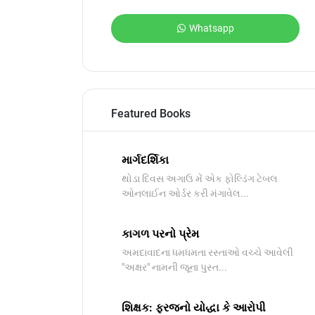
Whatsapp
Featured Books
માર્ગદર્શિકા
થોડા દિવસ અગાઉ મેં એક ફોલ્ડિંગ ટેબલ
ઓનલાઈન ઓર્ડર કરી મંગાવેલ...
કાગળ પરનો પ્રેમ
અમદાવાદના ધમધમતા રસ્તાઓ વચ્ચે આવેલી
"અક્ષર" નામની જૂના પુસ્ત...
શિક્ષક: ફરજનો યોદ્ધા કે આરોપી