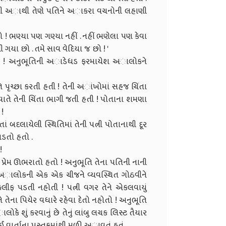
 હતી અાથી તેણે પતિને અાકરા વચનોની લહાણી
ો ! ભણ્યા પણ ગણ્યા નહીં . નહીં ભણેલા પણ કેવા
સી ગયા છો . તમે સાવ વેદિયા જ છો ! '
તો ! અનુભૂતિની અાડેધડ ફરમાયેશ અાલોકને
િ પૃચ્છા કરતી હતી ! તેની અાંખોમાં સહજ ચિંતા
તે તેની ચિંતા ભાગી જતી હતી ! પોતાના શમણા
!
 બદલાયેલી સ્થિતિમાં તેની પત્ની પોતાનાથી દૂર
ાડતો હતો .
!
દ પ્રેમ ઊભરાતો હતો ! અનુભૂતિ તેના પતિની નાની
. અાલોકની એક એક ચીજને વ્યવસ્થિત ગોઠવીને
લીફ પડતી નહોતી ! પત્ની વગર તેને એકલવાયું
ીને તેના પિયેર વધારે રહેવા દેતો નહોતો ! અનુભૂતિ
ે શું કરવાનું છે તેનું લાંબુ લચક લિસ્ટ તૈયાર
 વાર્તાના પુસ્તકમાંથી મળી અાવતું હતું