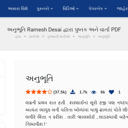
અમારા વિશે
પુસ્તકો 
વિડિઓ 
પેપરબેક 
જાહેર
અનુભૂતિ Ramesh Desai દ્વારા પુષ્તક અને વાર્તા PDF
હોમ
વાર્તાઓ
ગુજરાતી વાર્તાઓ
અનુભૂતિ
અનુભૂતિ
અનુભૂતિ
(37.5k)
1.7k
6k
1
લગ્નની પ્રથમ રાત હતી . શરણાઈના સૂરો હજી પણ નવદં
અત્યંત ભાવુક બની પતિના ખોળામાં માથું ઢાળતાં પોતે લીધ
લગીરે ચિંતા ન કરીશ . તારી વ્હાલસોઈ , લાડકવાયી બહે
નિભાવીશ ! '