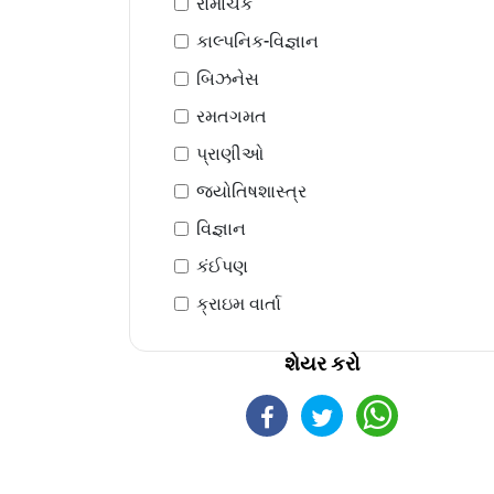
રોમાંચક
કાલ્પનિક-વિજ્ઞાન
બિઝનેસ
રમતગમત
પ્રાણીઓ
જ્યોતિષશાસ્ત્ર
વિજ્ઞાન
કંઈપણ
ક્રાઇમ વાર્તા
શેયર કરો