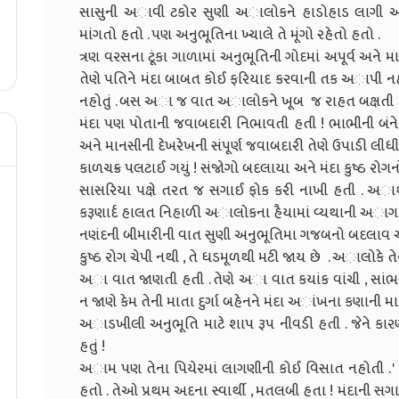
સાસુની અાવી ટકોર સુણી અાલોકને હાડોહાડ લાગી અાવ્યું
માંગતો હતો . પણ અનુભૂતિના ખ્યાલે તે મૂંગો રહેતો હતો .
ત્રણ વરસના ટૂંકા ગાળામાં અનુભૂતિની ગોદમાં અપૂર્વ અન
તેણે પતિને મંદા બાબત કોઈ ફરિયાદ કરવાની તક અાપી નહો
નહોતું . બસ અા જ વાત અાલોકને ખૂબ જ રાહત બક્ષતી 
મંદા પણ પોતાની જવાબદારી નિભાવતી હતી ! ભાભીની બંને 
અને માનસીની દેખરેખની સંપૂર્ણ જવાબદારી તેણે ઉપાડી લીધી
કાળચક્ર પલટાઈ ગયું ! સંજોગો બદલાયા અને મંદા કુષ્ઠ રોગ
સાસરિયા પક્ષે તરત જ સગાઈ ફોક કરી નાખી હતી . અાથી
કરૂણાર્દ હાલત નિહાળી અાલોકના હૈયામાં વ્યથાની અાગ
નણંદની બીમારીની વાત સુણી અનુભૂતિમા ગજબનો બદલાવ
કુષ્ઠ રોગ ચેપી નથી , તે ધડમૂળથી મટી જાય છે . અાલોકે ત
અા વાત જાણતી હતી . તેણે અા વાત કયાંક વાંચી , સાંભ
ન જાણે કેમ તેની માતા દુર્ગા બહેનને મંદા અાંખના કણાની 
અાડખીલી અનુભૂતિ માટે શાપ રૂપ નીવડી હતી . જેને કારણે ત
હતું !
અામ પણ તેના પિયેરમાં લાગણીની કોઈ વિસાત નહોતી . ' તારૂં
હતો . તેઓ પ્રથમ અદના સ્વાર્થી , મતલબી હતા ! મંદાની 