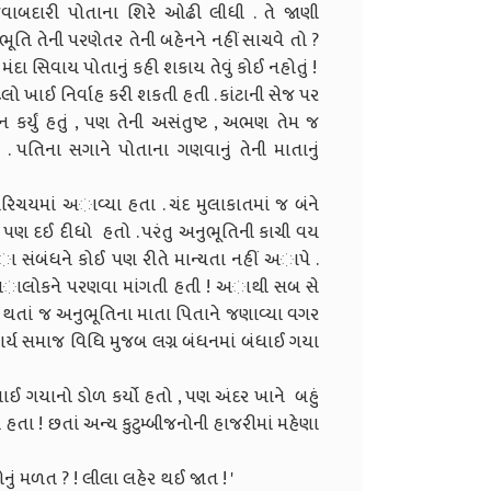
જવાબદારી પોતાના શિરે ઓઢી લીધી . તે જાણી
તિ તેની પરણેતર તેની બહેનને નહીં સાચવે તો ?
દા સિવાય પોતાનું કહી શકાય તેવું કોઈ નહોતું !
ો ખાઈ નિર્વાહ કરી શકતી હતી . કાંટાની સેજ પર
 કર્યું હતું , પણ તેની અસંતુષ્ટ , અભણ તેમ જ
. પતિના સગાને પોતાના ગણવાનું તેની માતાનું
ચયમાં અાવ્યા હતા . ચંદ મુલાકાતમાં જ બંને
લ પણ દઈ દીધો હતો . પરંતુ અનુભૂતિની કાચી વય
્અા સંબંધને કોઈ પણ રીતે માન્યતા નહીં અાપે .
 અાલોકને પરણવા માંગતી હતી ! અાથી સબ સે
રા થતાં જ અનુભૂતિના માતા પિતાને જણાવ્યા વગર
્ય સમાજ વિધિ મુજબ લગ્ન બંધનમાં બંધાઈ ગયા
ઈ ગયાનો ડોળ કર્યો હતો , પણ અંદર ખાને બહું
તા ! છતાં અન્ય કુટુમ્બીજનોની હાજરીમાં મહેણા
સોનું મળત ? ! લીલા લહેર થઈ જાત ! '