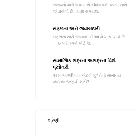
આજનો મારો વિષય એક શિક્ષકની વ્યથા સાથે
જોડાયેલો છે...ઘણા સમયથ...
સફળતા અને જવાબદારી
સફળતા સાથે જવાબદારી આપોઆપ આવે છે.
ઈશ્વરે તમને કોઈ ઉ...
સામાજિક ભદ્રતા અભદ્રતા વિશે
પ્રશ્નોતરી
પ્રશ્ન: અશ્લીલતા એટલે શું? તેની સામાન્ય
વ્યાખ્યા જણાવી શકો?...
શ્રેણી