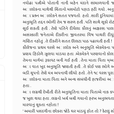
નવોઢા પત્નીએ પોતાની નાની બહેન મંદાને સંભાળવાની 
અાલોકના માથેથી ચિંતાનો મસમોટો પહાડ હટી ગયો . અનુભૂ
અા પ્રશ્ર્ન અાલોકને સતત પજવતો હતો . સારી દુનિયામાં મં
અનુભૂતિ તદ્દન ભોળી તેમ જ સરળ હતી . પતિ સાથે સૂકો રોટલ
સૂઈ શકતી હતી . તેણે પતિને દીધેલા કૌલનું અક્ષરસ: પાલન
અસંસ્કારી જનેતાએ દીકરીના જીવતરમા વિષ પાથરી દીધું 
ગણિત નહોતું . તે દીકરીને સતત ઊલટા પાઠ પઢાવતી હતી !
કૌલેજના પ્રથમ વરસે અાલોક અને અનુભૂતિ એકમેકના પરિ
પ્રણય હિંડોળે ઝૂલવા માંડયા હતા .એકમેકને પરણવાનો કો
તેમના માર્ગમાં રૂકાવટ બની ગઈ હતી . તેના માતા પિતા મ
અા વાત ખુદ અનુભૂતિ જાણતી હતી . તે કોઈ પણ ભોગે
બડી ચૂપનો તેણે મંત્ર અપનાવી લીધો હતો . તેને ૧૮ વરસ પૂ
અાલોકના માતા પિતા અને અન્ય સંબંધીની હાજરીમાં અાર
હતા .
અા લગ્નથી દેખીતી રીતે અનુભૂતિના માતા પિતાએ નાક કપા
જ ખુશ થયા હતા . લગ્નનો ખર્ચ બચી ગયાનો હરખ અનુભવતા હ
મારવાનું ચૂકતા નહોતા !
' અમારી પસંદગીના છોકરા જોડે ઘર માંડયુંં હોત તો ? કેટલું 