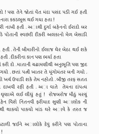
 ! પણ તેને જોતાં વેંત મંદા પસંદ પડી ગઈ હતી
 મિનારા કકડભૂસ થઈ ગયા હતા !
 નાખી હતી . અાથી દુર્ગા બહેનનો ઈરાદો બર
ે પોતાની સ્વછંદી દીકરી અલકાનો મેળ બેસાડી
તી . તેની બીમારીનો ઈલાજ ઘેર બેઠા થઈ શકે
 હતી . દીકરીના કાન પણ ભર્યા હતા
તી કરી દો . માતાની ચઢામણીથી અનુભૂતિ પણ જીદ
 છતાં પત્ની ખાતર તે મૂંગોમંતર બની ગયો .
નો ખર્ચ ઉપાડી શકે તેમ નહોતો . બીજી તરફ સતત
ારી દાખવી રહી હતી . અા વાતે તેમના દાંપત્ય
ઘૃણાએ લઈ લીધું હતું ! રોજબરોજ મીઠું મરચું
બહેન વિશે નિતનવી ફરીયાદ સુણી અાલોક ની
ેથી થાકયો પાકયો માંડ ઘરે અાવે કે તરત જ
કંટાળી જઈને અાલોકે દેવું કરીને પણ પોતાના
 !