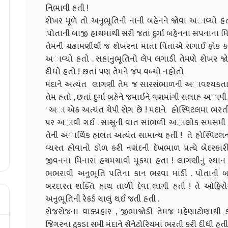
નિભાવી હતી !
શેખર મૂળે તો અનુભૂતિની નાની બહેનને જોવા અાવ્યો હતો
.પોતાની બાજી હાથમાંથી સરી જતાં દુર્ગા બહેનના સપનાના
તેમની ચઢામણીથી જ શેખરના માતા પિતાએ સગાઈ ફોક કરી
અાવ્યો હતો . સહાનુભૂતિનો લેપ લગાડી તેમણે શેખર જોડ
દીધો હતો ! છતાં પણ તેમને જંપ વળ્યો નહોતો
મંદાને અત્યંત લાગણી તેમ જ સારસંભાળની અાવશ્યકતા હ
તેમ હતો , છતાં દુર્ગા બહેને જમાઈને વણમાંગી સલાહ અાપી
' અા એક અત્યંત ચેપી રોગ છે ! મંદાને હોસ્પિટલમાં ભર
પર અાવી ગઈ . સાસુની વાત સાંભળી અાલોક સમસમી ગયો .
તેની અાર્થિક હાલત અત્યંત સામાન્ય હતી ! તે હોસ્પિટલ
વ્યસ્ત હોવાનો ડોળ કરી નણંદની દેખભાળ પ્રત્યે બેદરક
જીવનના મિનારા હચમચાવી મૂકયા હતા ! લાગણીનું સ્થાન 
ભભરાવી અનુભૂતિ પતિના કાન ભરવા માંડી . પોતાની 
બરદાસ્ત શક્તિ હાથ તાળી દેવા લાગી હતી ! તે ઓફિસ
અનુભૂતિની રેકર્ડ ચાલું થઈ જતી હતી .
રોજરોજના વાક્પ્રહાર , જીભાજોડી તેમજ મહેણાટોણાથી 
જિગરના ટુકડા સમી મંદાને સેનેટોરિયમાં ભરતી કરી દીધી હતી