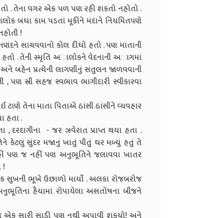
હતો . તેના વગર એક પળ પણ રહી શકતો નહોતો .
ોક બધા કામ પડતાં મૂકીને મંદાને નિયમિતપણે
નહોતી !
 નણંદને સાચવવાનો કોલ દીધો હતો . પણ માતાની
તો . તેની સ્મૃતિ અાલોકને વેદનાની અાગમાં
ની અને બહેન પ્રત્યેની લાગણીનું સંતુલન જાળવવાની
, પણ સ્રી સહજ સ્વભાવ ભાગીદારી સ્વીકારવા
 ટાણે તેના માતા પિતાએ ઠાંસી ઠાંસીને વ્યવહાર
ા હતા .
 , દરદાગીના - જર ઝવેરાત પ્રાપ્ત થયા હતા .
લું સુંદર મજાનું ખાતું પીતું ઘર મળ્યું હતું તે
હીં પણ જ નહીં પણ અનુભૂતિને જલાવવા ખાતર
 !
તિક સુખની ભૂખે ઉછાળો માર્યો . અલકા રોજબરોજ
ુભૂતિના હૈયામાં રોપાયેલા અસંતોષના બીજને
તને એક સારી સાડી પણ નથી અપાવી શકયો! અને