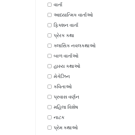
વાર્તા
આધ્યાત્મિક વાર્તાઓ
ફિક્શન વાર્તા
પ્રેરક કથા
ક્લાસિક નવલકથાઓ
બાળ વાર્તાઓ
હાસ્ય કથાઓ
મેગેઝિન
કવિતાઓ
પ્રવાસ વર્ણન
મહિલા વિશેષ
નાટક
પ્રેમ કથાઓ