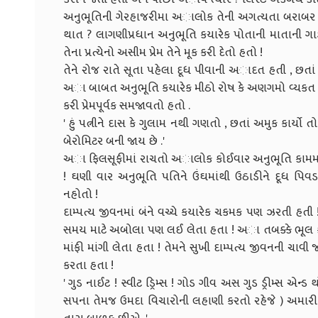
અનુભૂતિની ગેરહાજરીમા અાલોક તેની અગત્યતા બરાબર પ
થાત ? લાગણીપ્રધાન અનુભૂતિ કયારેક પોતાની માતાની ગાડી
તેના પ્રત્યેનો અસીમ પ્રેમ તેને મૂક કરી દેતો હતો !
તેને રોજ રાતે સૂતા પહેલા દૂધ પીવાની અાદત હતી , છતાં
અા બાબત અનુભૂતિ કયારેક મીઠો રોષ કે અણગમો વ્યકત ક
કરી પ્રેમપૂર્વક સમજાવતો હતો .
' હું પત્નીને દાસ કે ગુલામ નથી ગણતો , છતાં અમુક કાર્યો ત
બેરોમિટર બની જાય છે .'
અા ફિલસૂફીમાં રાચતો અાલોક કોઈવાર અનુભૂતિ કામમાં 
! ઘણી વાર અનુભૂતિ પતિને ઉંઘમાંથી ઉઠાડીને દૂધ પિવડ
નહોતો !
દામ્પત્ય જીવનમાં બંને વચ્ચે કયારેક ચકમક પણ ઝરતી હત
સમય માટે અબોલા પણ લઈ લેતા હતા ! અા તબક્કે ભૂલ કોન
માંફી માંગી લેતા હતા ! તેમને સુખી દામ્પત્ય જીવનની ચાવી 
કરતા હતા !
' ગુડ નાઈટ ! સ્વીટ ડ્રિમ્સ ! ગોડ ગીવ અસ ગુડ ડ્રીમ્સ એન્
સપના તેમજ ઉમદા વિચારોની લહાણી કરતો રહેજે ) અમારી