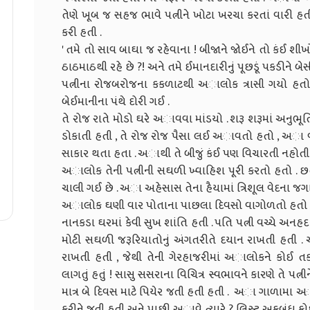
તેણે ખૂબ જ સહજ ભાવે પત્નીને ખોટા ખરચા કરતાં વારી
કરી હતી .
' તમે તો સાવ બાઘા જ રહેવાના ! બીજાને જોઈને તો કંઈ શીખ
ઠાઠમાઠથી રહે છે ?! અને તમે ઈમાનદારીનું પૂછડૂં પકડીને બે
પત્નીના રોજબરોજના કકળાટથી અાલોક ત્રાસી ગયો હ
બેઈમાનીના પંથે દોરી ગઈ .
તે રોજ રાતે મોડો ઘરે અાવવા માંડયો . શરૂ શરૂમાં અનુભૂત
ડોકાતી હતી , તે રોજ રોજ પૈસા લઈ અાવતો હતો , અા વા
સાકાર થતા હતા . અાથી તે બીજું કંઈ પણ વિચારતી નહોતી 
અાલોક તેની પત્નીની સઘળી ખ્વાહિશ પૂરી કરતો હતો . છતાં
ચાલી ગઈ છે . અા અહેસાસ તેના હૈયામાં ત્રિશૂલ વેદના જગ
અાલોક ઘણી વાર પોતાના પાછલા દિવસો વાગોળતો હતો 
નાનકડા ઘરમાં કેવી સુખ શાંતિ હતી . પતિ પત્ની વચ્ચે અનહ
મોટી સઘળી જરૂરિયાતોનું અંગતરીતે દયાન રાખતી હતી 
રાખતી હતી , જેથી તેની ગેરહાજરીમાં અાલોકને કોઈ તક
લાગતું હતું ! સાસુ સસરાના વિચિત્ર સ્વભાવને કારણે તે પત્ન
માત્ર બે દિવસ માટે પિયેર જતી હતી હતી . અા ગાળામા અાલોક
કરીને જતી હતી અને પાછી અાવે ત્યારે ? લિસ્ટ અકબંધ કોઈ