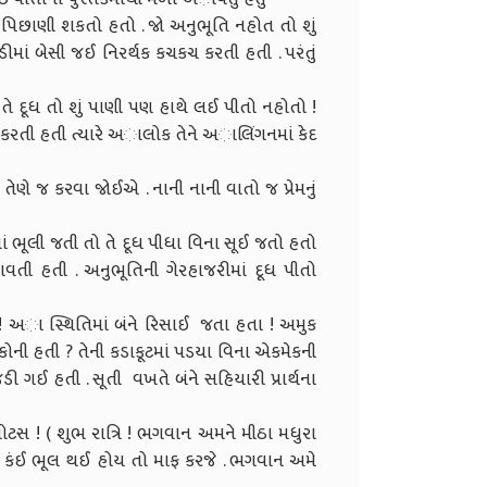
િછાણી શકતો હતો . જો અનુભૂતિ નહોત તો શું
માં બેસી જઈ નિરર્થક કચકચ કરતી હતી . પરંતું
 તે દૂધ તો શું પાણી પણ હાથે લઈ પીતો નહોતો !
રતી હતી ત્યારે અાલોક તેને અાલિંગનમાં કેદ
ો તેણે જ કરવા જોઈએ . નાની નાની વાતો જ પ્રેમનું
ભૂલી જતી તો તે દૂધ પીધા વિના સૂઈ જતો હતો
ાવતી હતી . અનુભૂતિની ગેરહાજરીમાં દૂધ પીતો
ી ! અા સ્થિતિમાં બંને રિસાઈ જતા હતા ! અમુક
ી હતી ? તેની કડાકૂટમાં પડયા વિના એકમેકની
જડી ગઈ હતી . સૂતી વખતે બંને સહિયારી પ્રાર્થના
ડ થોટસ ! ( શુભ રાત્રિ ! ભગવાન અમને મીઠા મધુરા
 કંઈ ભૂલ થઈ હોય તો માફ કરજે . ભગવાન અમે