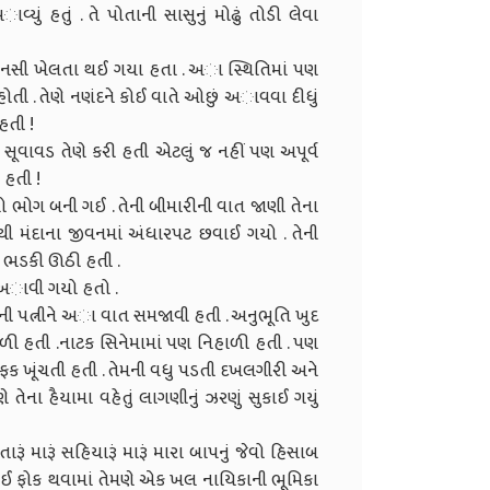
 હતું . તે પોતાની સાસુનું મોઢું તોડી લેવા
ે માનસી ખેલતા થઈ ગયા હતા . અા સ્થિતિમાં પણ
તી . તેણે નણંદને કોઈ વાતે ઓછું અાવવા દીધું
હતી !
સૂવાવડ તેણે કરી હતી એટલું જ નહીં પણ અપૂર્વ
 હતી !
નો ભોગ બની ગઈ . તેની બીમારીની વાત જાણી તેના
 મંદાના જીવનમાં અંધારપટ છવાઈ ગયો . તેની
 ભડકી ઊઠી હતી .
 અાવી ગયો હતો .
ેની પત્નીને અા વાત સમજાવી હતી . અનુભૂતિ ખુદ
ળી હતી .નાટક સિનેમામાં પણ નિહાળી હતી . પણ
માફક ખૂંચતી હતી . તેમની વધુ પડતી દખલગીરી અને
ેના હૈયામા વહેતું લાગણીનું ઝરણું સુકાઈ ગયું
 મારૂં સહિયારૂં મારૂં મારા બાપનું જેવો હિસાબ
સગાઈ ફોક થવામાં તેમણે એક ખલ નાયિકાની ભૂમિકા