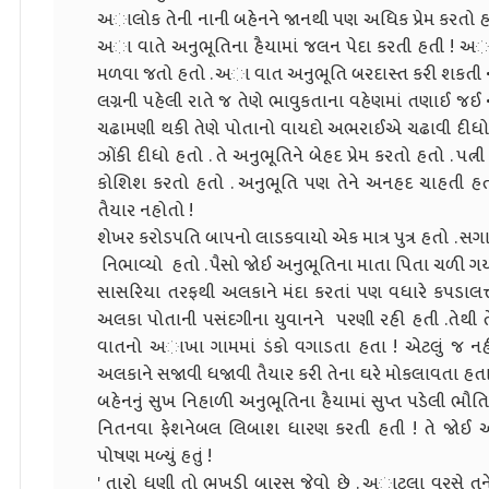
અાલોક તેની નાની બહેનને જાનથી પણ અધિક પ્રેમ કરતો 
અા વાતે અનુભૂતિના હૈયામાં જલન પેદા કરતી હતી ! અાલ
મળવા જતો હતો . અા વાત અનુભૂતિ બરદાસ્ત કરી શકતી 
લગ્નની પહેલી રાતે જ તેણે ભાવુકતાના વહેણમાં તણાઈ જઈ
ચઢામણી થકી તેણે પોતાનો વાયદો અભરાઈએ ચઢાવી દીધો હ
ઝોંકી દીધો હતો . તે અનુભૂતિને બેહદ પ્રેમ કરતો હતો . પત્
કોશિશ કરતો હતો . અનુભૂતિ પણ તેને અનહદ ચાહતી હતી 
તૈયાર નહોતો !
શેખર કરોડપતિ બાપનો લાડકવાયો એક માત્ર પુત્ર હતો . સગાઈ
નિભાવ્યો હતો . પૈસો જોઈ અનુભૂતિના માતા પિતા ચળી ગય
સાસરિયા તરફથી અલકાને મંદા કરતાં પણ વધારે કપડાલત્તા
અલકા પોતાની પસંદગીના યુવાનને પરણી રહી હતી .તેથી તેને કેટ
વાતનો અાખા ગામમાં ડંકો વગાડતા હતા ! એટલું જ ન
અલકાને સજાવી ધજાવી તૈયાર કરી તેના ઘરે મોકલાવતા હતા
બહેનનું સુખ નિહાળી અનુભૂતિના હૈયામાં સુપ્ત પડેલી ભૌ
નિતનવા ફેશનેબલ લિબાશ ધારણ કરતી હતી ! તે જોઈ અન
પોષણ મળ્યું હતું !
' તારો ધણી તો ભૂખડી બારસ જેવો છે . અાટલા વરસે 