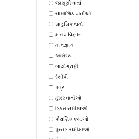
જાસૂસી વાર્તા
સામાજિક વાર્તાઓ
સાહસિક વાર્તા
માનવ વિજ્ઞાન
તત્વજ્ઞાન
આરોગ્ય
બાયોગ્રાફી
રેસીપી
પત્ર
હૉરર વાર્તાઓ
ફિલ્મ સમીક્ષાઓ
પૌરાણિક કથાઓ
પુસ્તક સમીક્ષાઓ