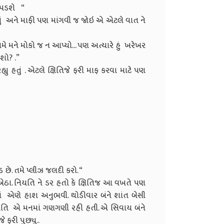
ી પડશે “
હતું અને માફી પણ માંગવી જ જોઇ એ એટલે વાત ને
મે મને મોકો જ ન આપ્યો... પણ અત્યારે હું ખરેખર
શો? .”
્યુ હતું . એટલે ક્ષિતિજે ફરી માફ કરવા માટે પણ
 છે. તમે પ્લીઝ જલદી કરો. “
ેઠા. નિયતિ ને ડર હતો કે ક્ષિતિજ આ વખતે પણ
ાં એણે હાશ અનુભવી. થોડીવાર બંને શાંત બેસી
નિયતિ એ મનમાં ગણગણી રહી હતી. એ સિવાય બંને
 ફરી પુછ્યુ..