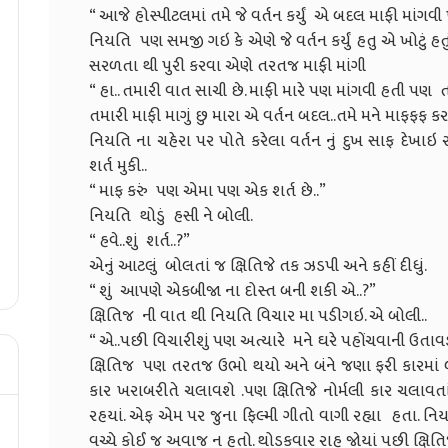
“ આજે હોસ્પીટલમાં તમે જે વર્તન કર્યું એ બદલ માફી માંગવ
નિયતિ પણ સમજી ગઇ કે એણે જે વર્તન કર્યું હતુ એ ખોટું 
સરળતા થી પુરી કરવા એણે તરતજ માફી માંગી
“ હા.. તમારી વાત સાચી છે. માફી મારે પણ માંગવી હતી પણ ત
તમારી માફી માગું છુ મારા એ વર્તન બદલ..તમે મને માફફફ કર
નિયતિ ના ચહેરા પર પોતે કરેલા વર્તન નું દુખ સાફ દેખાઇ રહ
શર્ત મુકી..
“ માફ કરું પણ એમા પણ એક શર્ત છે..”
નિયતિ થોડું હસી ને બોલી.
“ હવે..શું શર્ત..?”
એનું આટલું બોલતાં જ ક્ષિતિજે તક ઝડપી અને કહીં દીધું.
“ શું આપણે એકબીજા ના દોસ્ત બની શકી એ..?”
ક્ષિતિજ ની વાત થી નિયતિ વિચાર મા પડીગઇ. એ બોલી..
“ એ..પછી વિચારીશું પણ અત્યારે મને ઘરે પહોંચવાની ઉતાવડ
ક્ષિતિજ પણ તરતજ ઉભો થયો અને બંને જણા ફરી કારમાં બ
કાર ખરાબરીતે ચલાવશે .પણ ક્ષિતિજે નોર્મલી કાર ચલાવત
રહયાં. એફ એમ પર જુના ફિલ્મી ગીતો વાગી રહ્યા હતા. 
વચ્ચે કોઈ જ અવાજ ન હતો. થોડકવાર રાહ જોયાં પછી ક્ષિતિજે