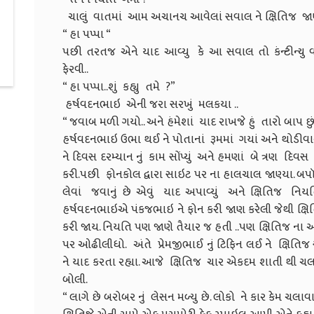
ચાલું વાતમાં આમ અચાનચ આવેલાં સવાલ ને ક્ષિતિજ જ
“ હા પપ્પા “
પછી તરતજ એને યાદ આવ્યુ કે આ સવાલ તો કંન્ટીન્ય
ફેરવી..
“ હા પપ્પા..શું કહ્યુ તમે ?”
હર્ષવદનભાઇ એની જરા સરખું મલકયા ..
“ જવાબ મળી ગયો.. અને હંમેશાં યાદ રાખજે હું તારો બાપ છું
હર્ષવદનભાઇ ઉભા થઈ ને પોતાનાં રૂમમાં ગયાં અને થોડીવાર 
ને દિવસ દરમ્યાન નું કામ સોંપ્યું અને હમણાં બે ત્રણ
કરી.પછી ફોનકોલ દ્વારા સાઇટ પર ના હાલચાલ જાણ્યા. બ
લેવાં જવાનું છે એવું યાદ અપાવ્યું અને ક્ષિતિજ નિ
હર્ષવદનભાઇએ પંકજભાઇ ને ફોન કરી જાણ કરેલી જેથી ક્ષ
કરી જાય. નિયતિ પણ જાણે તૈયાર જ હતી ..પણ ક્ષિતિજ 
પર ઓઢીલીધો. અંતે પ્રેમજીભાઈ નું ટિફિન લઈ ને ક્ષિતિજ 
ને યાદ કરતા રહ્યા. આજે ક્ષિતિજ ચાર એકદમ શાતી થી ચ
બોલી.
“ લાગે છે બરોબર નું લેસન મળ્યુ છે. લોકો ને કાર કેમ ચલા