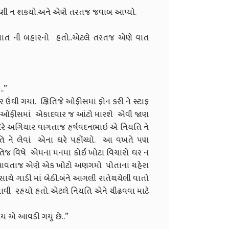
ાણી ન શકયો.અને એણે તરતજ જવાબ આપ્યો.
ુ વાત ની બહારનો હતો..એટલે તરતજ એણે વાત
..”
ઉંઘી ગયા. ક્ષિતિજે ઓફીસમાં ફોન કરી ને સ્ટાફ
 દિવસ ઓફીસમાં એકાદવાર જ આંટો મારશે એવી જાણ
પૉરે અગિયાર વાગતાજ હર્ષવદનભાઇ એ નિયતિ ને
યતિ ને લેવાં એના ઘરે પહોંચ્યો. આ વખતે પણ
િતિજ વિષે એમના મનમાં કોઈ ખોટા વિચારો ઘર ન
ના આવતાજ એણે એક ખોટો અણગમો પોતાનાં ચહેરા
સાથે ગાડી માં બેઠી.બંને આગલી રાતેથયેલી વાતો
લાવી રહયો હતો. એટલે નિયતિ એને ચીઢવવા માટે
વાય એ આવડી ગયું છે..”