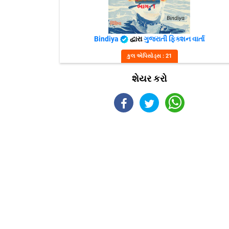
Bindiya
દ્વારા
ગુજરાતી ફિક્શન વાર્તા
કુલ એપિસોડ્સ : 21
શેયર કરો