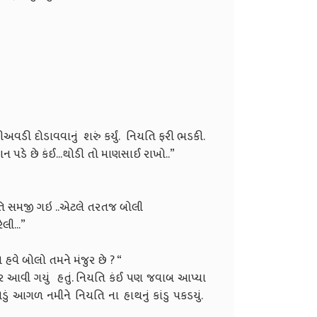
વડી દોડાવવાનું શરું કર્યું. નિયતિ ફરી ભડકી.
ાન પડે છે કંઈ...થોડી તો માણસાઈ રાખો..”
િયતિ સમજી ગઇ ..એટલે તરતજ બોલી
લી...”
હવે બોલો તમને મંજુર છે ? “
નું ઘર આવી ગયું હતું. નિયતિ કંઈ પણ જવાબ આપ્યા
ું આગળ નમીને નિયતિ ના હાથનું કાંડુ પકડયું.