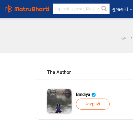
ગુજરાતી
હોમ
The Author
Bindiya
અનુસરો