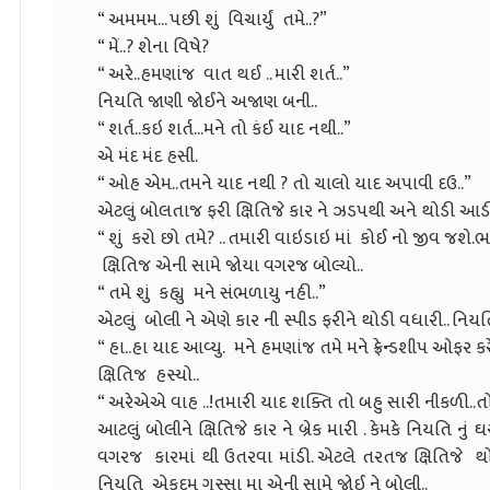
“ અમમમ... પછી શું વિચાર્યું તમે..?”
“ મેં..? શેના વિષે?
“ અરે..હમણાંજ વાત થઈ .. મારી શર્ત..”
નિયતિ જાણી જોઈને અજાણ બની..
“ શર્ત..કઇ શર્ત...મને તો કંઈ યાદ નથી..”
એ મંદ મંદ હસી.
“ ઓહ એમ..તમને યાદ નથી ? તો ચાલો યાદ અપાવી દઉ..”
એટલું બોલતાજ ફરી ક્ષિતિજે કાર ને ઝડપથી અને થોડી આડીઅ
“ શું કરો છો તમે? .. તમારી વાઇડાઇ માં કોઈ નો જીવ જશે.ભ
ક્ષિતિજ એની સામે જોયા વગરજ બોલ્યો..
“ તમે શું કહ્યુ મને સંભળાયુ નહી..”
એટલું બોલી ને એણે કાર ની સ્પીડ ફરીને થોડી વધારી.. ન
“ હા..હા યાદ આવ્યુ. મને હમણાંજ તમે મને ફ્રેન્ડશીપ ઓફર કરે
ક્ષિતિજ હસ્યો..
“ અરેએએ વાહ ..!તમારી યાદ શક્તિ તો બહુ સારી નીકળી..તો 
આટલું બોલીને ક્ષિતિજે કાર ને બ્રેક મારી . કેમકે નિયતિ 
વગરજ કારમાં થી ઉતરવા માંડી. એટલે તરતજ ક્ષિતિજે થોડ
નિયતિ એકદમ ગુસ્સા મા એની સામે જોઈ ને બોલી..