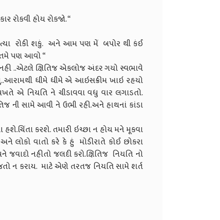
કાર રોકવી હોય રોકજો. “
 ત્યા રોકી શકું. અને આમ પણ મેં બપોર થી કંઈ
. તમે પણ આવો “
નહી ..એટલે ક્ષિતિજ એકલોજ અંદર ગયો સ્વભાવે
રેલું..આરામથી ધીમે ધીમે એ આઇસક્રીમ ખાઇ રહયો
એ વખતે એ નિયતિ ને ચીડાવવા વધુ વાર લગાડતો.
િજ ની સામે આવી ને ઉભી રહી.અને હાથનાં કાંડા
ા હશે.ચિંતા કરશે. તમારી ઇચ્છા ન હોય મને મૂકવા
ને લોકો વાતો કરે કે હું મોડીરાતે કોઈ છોકરા
મને જવાદો નહીતો જલદી કરો.ક્ષિતિજ નિયતિ નો
તો ન કરાય. માટે એણે તરતજ નિયતિ સામે શર્ત