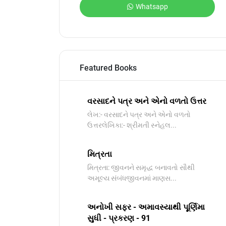
Whatsapp
Featured Books
વરસાદને પત્ર અને એનો વળતો ઉત્તર
લેખ:- વરસાદને પત્ર અને એનો વળતો
ઉત્તરલેખિકા:- શ્રીમતી સ્નેહલ...
મિત્રતા
મિત્રતા: જીવનને સમૃદ્ધ બનાવતો સૌથી
અમૂલ્ય સંબંધજીવનમાં માણસ...
અનોખી સફર - અમાવસ્યાથી પૂર્ણિમા
સુધી - પ્રકરણ - 91