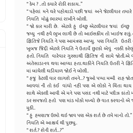
“ કેમ ? ..તો કયારે રોકી શકાય..”
“ પહેલાં મને ઘરે પહોચાડો પછી જયાં અને જેટલીવાર તમારે 
નિયતિ મોઢું ભારમાં રાખીને બોલી.
“ જો કાર મારી છે. એટલે હું ઇચ્છુ એટલીવાર જયાં ઇચ્છુ
જમ્યુ નથી હવે ભુખ લાગી છે તો આઇસક્રીમ તો ખાઇજ શકું
ક્ષિતિજે નિયતિ ને પણ આમંત્રણ આપ્યુ. પણ નિયતિ ઉતરી 
ખુબજ જિદ્દી એટલે નિયતિ ને ઉતાર્યે છુટકો એવું નક્કી ક
હતો. નિયતિ વારેવાર ગુસ્સાથી ક્ષિતિજ ની સામે જોતી.
અંતેસાડાનવ થવા આવ્યા હતા.થાકીને નિયતિ ઉતરી ને ક્ષિત
માં બાંધેલી ઘડીયાળ જોઈ ને બોલી..
“ હજું કેટલી વાર લાગશે તમને...? જુઓ પપ્પા મમ્મી રાહ જોત
આવવાં ની તો કંઈ વાંધો નહી પણ એ લોકો ને ચિંતા થાય અ
સાથે એકલી આવી એ મને પણ પસંદ નથી માટે પ્લીઝ કાંતો 
ડર સમજતો હતો પણ માંડ મોકો મળ્યો છે વાત કરવાનો એ જ
મુકી..
“ હું હમણાજ ઉભો થઇ જાવ પણ એક શર્ત છે તમે માનો તો.”
નિયતિ એ આશ્ચર્ય થી પુછ્યુ..
“ શર્ત.? શેની શર્ત...?”