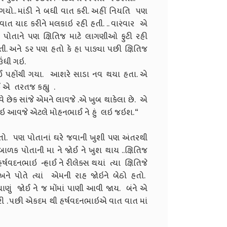
યો.. માંડી ને બધી વાત કરી. અહીં નિયતિ પણ
વાત યાદ કરીને મલકાઇ રહી હતી. .. વારંવાર એ
ી પોતાને પણ ક્ષિતિજ માટે લાગણીઓ ફુટી રહી
તી. અને ડર પણ હતો કે હા પાડ્યા પછી ક્ષિતિજ
ઉંધી ગઇ.
ાઈ પહોંચી ગયા. આશરે સાડા નવ થયા હતા. એ
ઈ એ તરતજ કહ્યુ .
વે છેક સાંજે એમને લાવજે .એ ખુબ થાકેલા છે. એ
ે લઇ આવજે એટલે મોહનભાઈ ને હું લઇ જઇશ. “
તો. પણ પોતાનાં ઘરે જવાની ખુશી પણ અંતરથી
બાળક પોતાની મા ને જોઈ ને ખુશ થાય ..ક્ષિતિજ
ષવદનભાઇ ન્હાઈ ને રીલેક્સ થયાં ત્યા ક્ષિતિજે
 અને પોતે ત્યાં એમની રાહ જોઇને બેઠો હતો.
ાણું જોઈ ને જ મોંમાં પાણી આવી જાય. બંને એ
ત કરી . પછી એકદમ થી હર્ષવદનભાઇએ વાત વાત માં