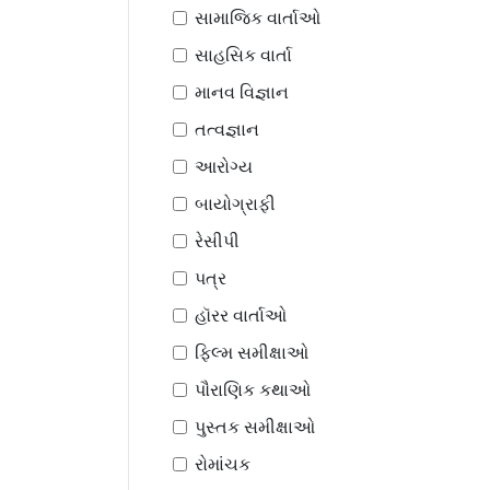
સામાજિક વાર્તાઓ
સાહસિક વાર્તા
માનવ વિજ્ઞાન
તત્વજ્ઞાન
આરોગ્ય
બાયોગ્રાફી
રેસીપી
પત્ર
હૉરર વાર્તાઓ
ફિલ્મ સમીક્ષાઓ
પૌરાણિક કથાઓ
પુસ્તક સમીક્ષાઓ
રોમાંચક