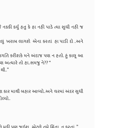
કી કર્યું હતુ કે હા નહી પાડે ત્યા સુધી નહી જ
લું ખરાબ લાગશે એના કરતાં હા પાડી દો ..અને
િ કરીશકે મને અંદાજ પણ ન હતો. હું કાલૂ આ
 અત્યારે તો હા..સમજુ ને?? “
 થી..”
ણ કાર માથી બહાર આવ્યો..અને ઘરમાં અંદર સુધી
લ્યો..
ે મુકી પણ જઇશ . એટલે તમે ચિંતા ન કરતાં..”