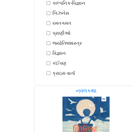
કાલ્પનિક-વિજ્ઞાન
બિઝનેસ
રમતગમત
પ્રાણીઓ
જ્યોતિષશાસ્ત્ર
વિજ્ઞાન
કંઈપણ
ક્રાઇમ વાર્તા
નવલકથા