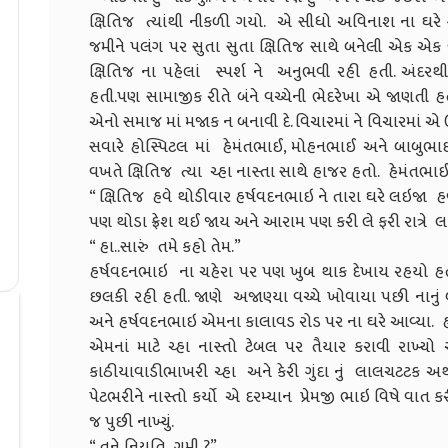
ક્ષિતિજ ત્યાંથી નીકળી ગયો. એ સીધો અવિનાશ ના ઘરે ગ
જમીને પલંગ પર સુતા સુતા ક્ષિતિજ સાથે બનેલી એક એક 
ક્ષિતિજ ના પહેલાં સ્પર્શ ને અનુભવી રહી હતી. અંદરથ
હતી.પણ સામાજીક રીતે બંને વચ્ચેની ભેદરેખા એ જાણતી હ
એનો સમાજ માં મજાક ન બનાવી દે. વિચારમાં ને વિચારમાં એ 
સવારે હોસ્પિટલ માં હેમંતભાઈ, મોહનભાઈ અને બાબુભ
વખતે ક્ષિતિજ ત્યા ચ્હા નાસ્તા સાથે હાજર હતો. હેમંતભા
“ ક્ષિતિજ હવે થોડીવાર હર્ષવદનભાઇ ને તારા ઘરે લઇજા હ
પણ થોડા ફ્રેશ થઈ જાય અને આરામ પણ કરી લે ફરી રાત્ર
“ હા..સારું તમે કહો તેમ.”
હર્ષવદનભાઇ ના ચહેરા પર પણ ખુબ થાક દેખાય રહયો હ
છલકી રહી હતી. જાણે અજાણ્યા વચ્ચે ખોવાયા પછી નાનું 
અને હર્ષવદનભાઇ એમના કાલાવડ રોડ પર ના ઘરે આવ્યા. હર્
એમનાં માટે ચ્હા નાસ્તો ટેબલ પર તૈયાર કરાવી રાખ્યો
કાઠીયાવાડીભાખરી ચ્હા અને કેરી ગુંદા નું લાલચટટક અથ
પેટભરીને નાસ્તો કર્યો એ દરમ્યાન પ્રેમજી ભાઇ વિષે વા
જ પુછી નાખ્યું.
“ તને નિયતિ ગમી ?”