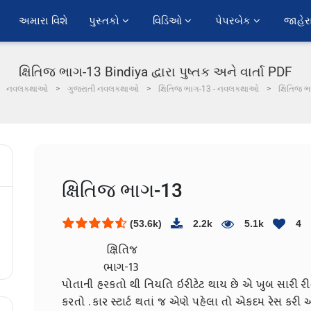
અમારા વિશે
પુસ્તકો 
વિડિઓ 
પેપરબેક 
જાહેર
ક્ષિતિજ ભાગ-13 Bindiya દ્વારા પુષ્તક અને વાર્તા PDF
નવલકથાઓ
ગુજરાતી નવલકથાઓ
ક્ષિતિજ ભાગ-13 - નવલકથાઓ
ક્ષિતિજ 
ક્ષિતિજ ભાગ-13
(53.6k)
2.2k
5.1k
4
ક્ષિતિજ
ભાગ-13
પોતાની હરકતો થી નિયતિ ઇરીટેટ થાય છે એ ખુબ સારી 
કરતો . કાર સ્ટાર્ટ થતાં જ એણે પહેલા તો એકદમ રેસ કરી અ