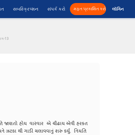
ાત
સબસ્ક્રિપ્શન
સંપર્ક કરો
મફત પ્રકાશિત કરો
લૉગિન 
ભાગ-13
રીતે જાણતો હોય વારંવાર એ ચીઢાય એવી હરકત
ને ઝટકા થી ગાડી ચલાવવાનું શરું કર્યું. નિયતિ