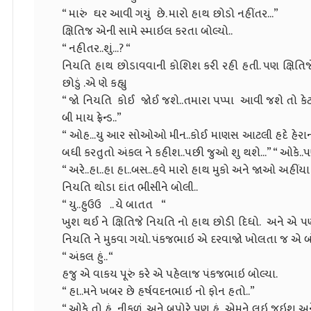
“ મારું ઘર આવી ગયું છે. મારો હાથ છોડો નહીંતર...”
ક્ષિતિજ એની સામે સ્માઇલ કરતા બોલ્યો..
“ નહીતર..શું...? “
નિયતિ હાથ છોડાવવાની કોશિશ કરી રહી હતી. પણ ક્ષિતિજે નક
છોડું .એ ણે કહ્યુ
“ જો નિયતિ કોઈ જોઈ જશે..તમારા પપ્પા આવી જશે તો કેટ
બી માય ફ્રેન્ડ..”
“ ઓહ...યુ આર સોઓઓ મીન..કોઈ માણસ આટલી હદે હેરાનગત
બધી કરતુતો અંકલ ને કહીશ..પછી જુઓ શુ થશે...” “ ઓકે..પણ
“ અરે..હા..હા હા..બસ..હવે મારો હાથ મુકો અને જાઓ અહીંયા
નિયતિ થોડા દાંત ભીસીને બોલી..
“ યુ..હુઉઉ .. યે બાતત “
ખુશ થઈ ને ક્ષિતિજે નિયતિ નો હાથ છોડી દિધો. અને એ પ
નિયતિ ને મુકવા ગયો. પંકજભાઇ એ દરવાજો ખોલતા જ એ બો
“ અંકલ હું.. “
હજુ એ વાકય પૂરું કરે એ પહેલાજ પંકજભાઇ બોલ્યા.
“ હા..મને ખબર છે હર્ષવદનભાઇ નો ફોન હતો..”
“ ઓકે તો હું નીકળું..અને બપોરે પણ હું એમને લઇ જઇશ અન