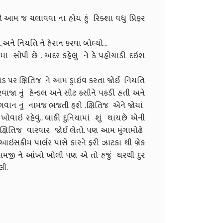
.
ે જો આમ જ ચલાવવા ના હોય હું રિક્શા વધુ પ્રિફર
અને નિયતિ ને હેરાન કરવા બોલ્યો...
ં સોંપી છે . અંદર કહેલું ને કે પહોચાડી દઇશ
ા રોડ પર ક્ષિતિજ ને આમ ડ્રાઇવ કરતાં જોઈ નિયતિ
ાજા નું હેન્ડલ અને સીટ કસીને પકડી હતી અને
વાન નું નામજ ભજતી હશે .ક્ષિતિજ એને જોયાં
ોવાઇ રહેવું.. બાકી દુનિયામાં શું થાયછે એની
ક્ષિતિજ વારંવાર જોઈ લેતો. પણ આમ મુંગામોઢે
આઇસક્રીમ પાર્લર પાસે કારને ફરી ઝાટકા થી બ્રેક
મજી ને આંખો ખોલી પણ એ તો હજું ઘરથી દુર
લી.