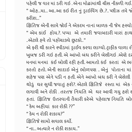
પહેલી જ વાર માં ડરી ગઇ . એના મોઢાંમાંથી ચીસ નીકળી ગઈ
“ ઓહ...મા... આ..આ કઇ રીત નું ડ્રાઇવિંગ છે..?.. પ્લીઝ તમ
કરીશ...”
ક્ષિતિજ એની સામે જોઈ ને એકદમ નાનાં બાળક ની જેમ હસ્યો..
“ એમ કાંઈ હોય.?. પપ્પા એ તમારી જવાબદારી મારાં હાથમા
..એટલે હવે તો પહોંચાડ્યે છુટકો.. “
એ ફરી થી કારને સ્પીડમાં ડ્રાઈવ કરવા લાગ્યો. ટ્રાફીક વાળ
ખુબજ ડરી ગઇ હતી. એ આંખો બંધ કરીને બેસીગઇ .એણે દરવ
મનમાં મનમાં કંઈ બોલી રહી હતી. આમતો કંઈ કરતાં એ ભગ
કરતો હતો. એની સાદાઇ એનું ભોળપણ .. એનું પોતાના માં ખ
સહેજ પણ એને પડી ન હતી. એને આંખો બંધ કરી ને બેસેલી 
થોડું ઘર સુધી જવાતું હશે?. એટલે ક્ષિતિજે રસ્તા માં એક 
લગાવી અને રોકી . તરતજ નિયતિ એ ઘર આવી ગયુ હશે સ
હતાં. ક્ષિતિજ ઉતરવાની તૈયારી કરેએ પહેલાજ નિયતિ બો
“ કેમ અહીયાં કાર રોકી ??”
“ કેમ ન રોકી શકાય?”
ક્ષિતિજે સામો સવાલ કર્યો.
“ ના... અત્યારે ન રોકી શકાય..”