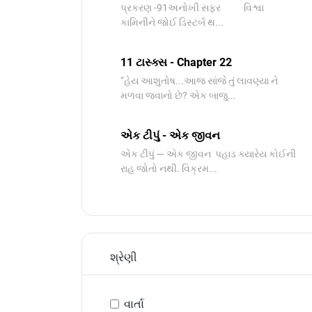
પ્રકરણ -91અનોખી સફર વિશ્વા
કામિનીને જોઈ ડિસ્ટર્બ થ...
11 ટાસ્ક્સ - Chapter 22
“હેય આશુતોષ...આજ સાંજે તું લાવણ્યા ને
મળવા જવાનો છે? એક બાજુ...
એક ટીપું - એક જીવન
એક ટીપું — એક જીવન પહાડ ક્યારેય કોઈની
રાહ જોતો નથી. વિક્રમ...
શ્રેણી
વાર્તા