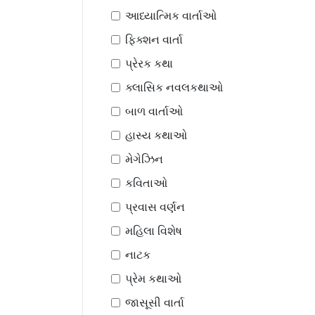
આધ્યાત્મિક વાર્તાઓ
ફિક્શન વાર્તા
પ્રેરક કથા
ક્લાસિક નવલકથાઓ
બાળ વાર્તાઓ
હાસ્ય કથાઓ
મેગેઝિન
કવિતાઓ
પ્રવાસ વર્ણન
મહિલા વિશેષ
નાટક
પ્રેમ કથાઓ
જાસૂસી વાર્તા