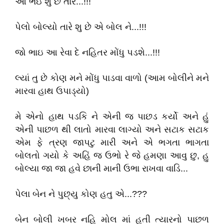
ઓ ભઇ શુ છે તારે...!!!
પેલો બોલ્યો તારે શુ છે એ બોલ ને...!!!
જો ભાઇ આ રેવા દે નહિતર મોંધુ પડશે...!!!
લ્યાં તુ છે કોણ મને મોંધુ પાડવા વાળો (આમ બોલીને મને
મારવા હાથ ઉપાડ્યો)
મે એનો હાથ પડકિ ને એની જ પાછડ કર્યો અને હું
એની પાછળ થી લાતો મારવા લાગ્યો અને સટાક સટાક
એમ ફે ત્રણ જાપટુ મારી અને એ ભગતા ભાગતા
બોલતો ગયો કે અહિં જ ઉભો રે જે હમણા આવુ છુ, હુ
બોલ્યા જા જા હવે છાની માની ઉભા રાખવા વાડિ...
પેલા બેન ને પુછ્યુ કોણ હતુ એ...???
બેન બોલી ખબર નહિ મોલ માં હતી ત્યારનો પાછળ