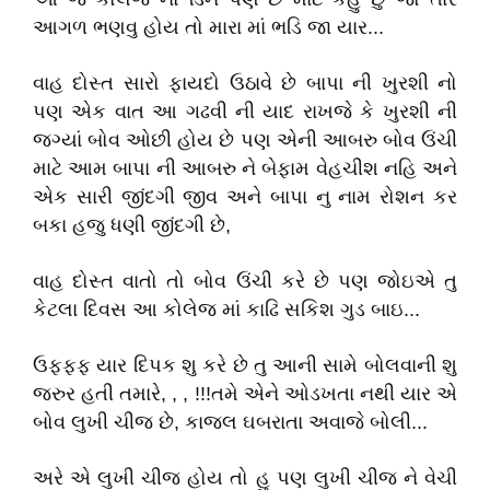
આગળ ભણવુ હોય તો મારા માં ભડિ જા યાર...
વાહ દોસ્ત સારો ફાયદો ઉઠાવે છે બાપા ની ખુરશી નો
પણ એક વાત આ ગઢવી ની યાદ રાખજે કે ખુરશી ની
જગ્યાં બોવ ઓછી હોય છે પણ એની આબરુ બોવ ઉંચી
માટે આમ બાપા ની આબરુ ને બેફામ વેહચીશ નહિ અને
એક સારી જીંદગી જીવ અને બાપા નુ નામ રોશન કર
બકા હજુ ધણી જીંદગી છે,
વાહ દોસ્ત વાતો તો બોવ ઉંચી કરે છે પણ જોઇએ તુ
કેટલા દિવસ આ કોલેજ માં કાઢિ સકિશ ગુડ બાઇ...
ઉફફફ યાર દિપક શુ કરે છે તુ આની સામે બોલવાની શુ
જરુર હતી તમારે, , , !!!તમે એને ઓડખતા નથી યાર એ
બોવ લુખી ચીજ છે, કાજલ ઘબરાતા અવાજે બોલી...
અરે એ લુખી ચીજ હોય તો હુ પણ લુખી ચીજ ને વેચી