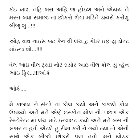
કંઇ ખાશ નહિ બસ અહિ જ હોઇશ અને એયય ને
મસ્ત બધા સમાજ ના છોકરો ભેગા મડિને ડાયરો કરીશુ
બીજુ શુ...!!!
ઓહ વાવ નાઇસ બટ કેન વી લંચ ટુ ગેધર ઇફ યુ ડોન્ટ
માંઇન્ડ શો...!!!!
વેલ આઇ વીલ ટ્રાઇ નોટ સ્યોર આઇ વીલ કોલ યુ વ્હેન
આઇ ફ્રિ...!!!ઓકે
ઓકે....
મે કાજલ ને સંન્ડે ના કોલ કર્યો અને કાજલે કોલ
ઉઠાવ્યો અને મને એણે ઇસ્કોન મોલ ની પાછળ એક
રેસ્ટોરેન્ટ માં લંચ માટે ઇન્વાઇટ કર્યો અને મને બસ ની
ખબર ન હતી એટલે હુ રીક્ષા કરી ને ગયો ત્યાં તો એની
સાથે એક બીજો છોકરો પણ હતો, મને થોડુક