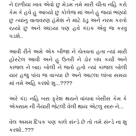
ને દાળીયા ખાવ એવો છુ મેડમ તમે મારી ચીંતા નહિ કરો
કેમ કે હવે હુ આવ્યો છુ કોલેજ માં અને હુ જ્યાં ભણ્યો
છુ ત્યાંનુ વાતાવરણ હંમેશ ને માટે ઠંડુ અને નરમ કરતો
રહ્યો છુ અને અંઇયા પણ હવે કંઇક એવુ જ કરવુ
પડશે..
આવી રીતે અમે એક બીજા ને ચેતવતા હતા ત્યાં મારી
હોસ્ટેલ આવી અને હુ ઉતરી ને ડોર બંધ કર્યો અને
કાજલ ને બાઇ બોલી ને જતો હતો ત્યાં કાજલ બોલી
યાર હજુ પાંચ જ વાગ્યા છે અને આટલા લાંબા સમય
માં તમે અહિ કરશો શુ...????
અરે કંઇ નહિ બસ ફ્રેશ થયને વાંચવા બેસીસ કેમ કે
એક્સામ ની તૈયારી જેટલી વેલી થાય એટલુ સારુ ને...
વેલ અમમ દિપક પણ કાલે સંન્ડે છે તો તમે સંન્ડે ના શુ
કરશો..???