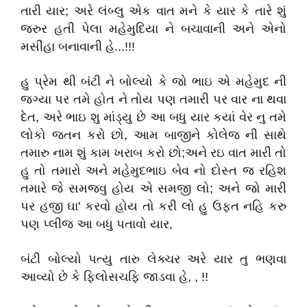
તારી યાર; અરે લંબ્લુ એક વાત મને કે યાર કે તારે શું
જરુર હતી પેલા મહેમુદિયા ને બચાવાની અને એનો
મસીંહા બનાવાની હે...!!!
હુ પ્રેમ થી બંટી ને બોલ્યો કે જો ભાઇ એ મહેમુદ ની
જગ્યા પર તમે હોત ને તોય પણ તમારી પર વાર ના થવા
દેત, અરે ભાઇ શુ માંડ્યુ છે આ બધુ યાર કયાં વેર નુ તમે
લોકો જતન કરો છો, આમ બાજીને કોલેજ ની સાથે
તમારુ નામ શું કામ ખરાબ કરો છો;અને રઇ વાત મારી તો
હુ તો તમારો અને મહેમુદભાઇ બેવ નો દોસ્ત જ રહિશ
તમારે જે સમજવુ હોય એ સમજી લો; અને જો મારી
પર હજી ઘા' કરવો હોય તો કરી લો હુ ઉફ્ત નહિ કરુ
પણ પ્લીજ આ બધુ પતાવો યાર,
બંટી બોલ્યો પત્યુ તારુ લેક્ચર અરે યાર તુ ભણવા
આવ્યો છે કે ફિલોસચફિ જાડવા હે, , !!