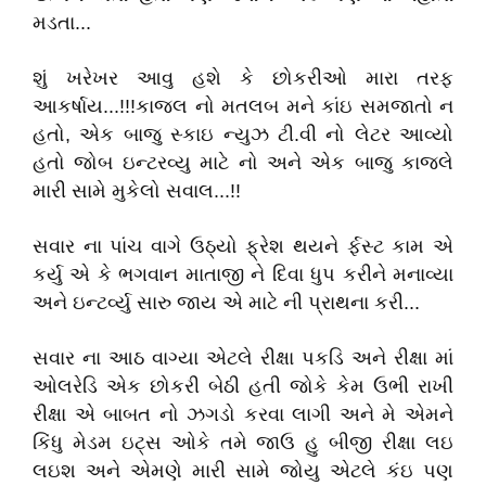
મડતા...
શું ખરેખર આવુ હશે કે છોકરીઓ મારા તરફ
આકર્ષાય...!!!કાજલ નો મતલબ મને કાંઇ સમજાતો ન
હતો, એક બાજુ સ્કાઇ ન્યુઝ ટી.વી નો લેટર આવ્યો
હતો જોબ ઇન્ટરવ્યુ માટે નો અને એક બાજુ કાજલે
મારી સામે મુકેલો સવાલ...!!
સવાર ના પાંચ વાગે ઉઠ્યો ફ્રેશ થયને ર્ફસ્ટ કામ એ
કર્યુ એ કે ભગવાન માતાજી ને દિવા ધુપ કરીને મનાવ્યા
અને ઇન્ટર્વ્યુ સારુ જાય એ માટે ની પ્રાથના કરી...
સવાર ના આઠ વાગ્યા એટલે રીક્ષા પકડિ અને રીક્ષા માં
ઓલરેડિ એક છોકરી બેઠી હતી જોકે કેમ ઉભી રાખી
રીક્ષા એ બાબત નો ઝગડો કરવા લાગી અને મે એમને
કિંધુ મેડમ ઇટ્સ ઓકે તમે જાઉ હુ બીજી રીક્ષા લઇ
લઇશ અને એમણે મારી સામે જોયુ એટલે કંઇ પણ