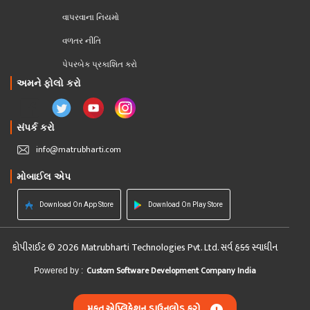
વાપરવાના નિયમો 
વળતર નીતિ
પેપરબેક પ્રકાશિત કરો
અમને ફોલો કરો
સંપર્ક કરો
info@matrubharti.com
મોબાઈલ એપ
Download On App Store
Download On Play Store
કોપીરાઈટ © 2026 Matrubharti Technologies Pvt. Ltd. સર્વ હક્ક સ્વાધીન
Custom Software Development Company India
Powered by :
મફત એપ્લિકેશન ડાઉનલોડ કરો