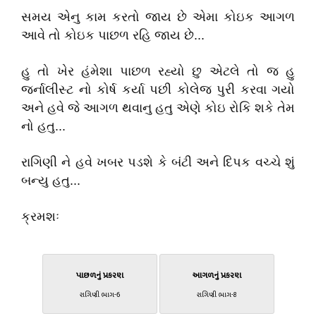
સમય એનુ કામ કરતો જાય છે એમા કોઇક આગળ
આવે તો કોઇક પાછળ રહિ જાય છે...
હુ તો ખેર હંમેશા પાછળ રહ્યો છુ એટલે તો જ હુ
જર્નાલીસ્ટ નો કોર્ષ કર્યા પછી કોલેજ પુરી કરવા ગયો
અને હવે જે આગળ થવાનુ હતુ એણે કોઇ રોકિ શકે તેમ
નો હતુ...
રાગિણી ને હવે ખબર પડશે કે બંટી અને દિપક વચ્ચે શું
બન્યુ હતુ...
ક્રમશઃ
પાછળનું પ્રકરણ
આગળનું પ્રકરણ
રાગિણી ભાગ-6
રાગિણી ભાગ-8