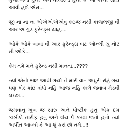
મુંજાએલા હતા અને વીચારતા હતા કે આ કોની સાથે
આવી હશે એમ...
જી ના ના ના એએએએએવુ કંઇજ નથી કાજલજી વી
આર અ ગુડ ફ્રેન્ડ્સ યાહ....
ઓકે ઓકે બાબા વી આર ફ્રેન્ડ્સ બટ ઓન્લી યુ નોટ
મી ઓકે...
કેમ તમે મને ફ્રેન્ડ નથી માનતા...????
ત્યાં એનો ભાઇ આવી ગયો ને મારી વાત અધુરી રહિ ગય
પણ ખેર કાંઇ વાંધો નહિ આજ નહિ કાલે જવાબ મેડવી
લઇશ...
જમવાનુ ખુબ જ સારુ અને પોષ્ટીક હતુ એક દમ
કાબીલે તારીફ હતુ અને લંચ પૈ કરવા જતો હતો ત્યાં
અર્પીત આવ્યો કે આ શું કરો છો તમે...!!