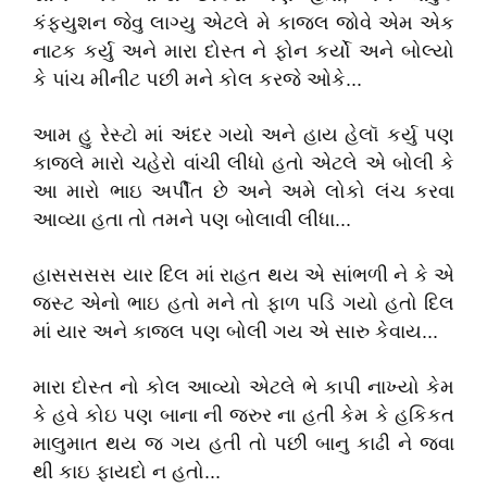
કંફ્યુશન જેવુ લાગ્યુ એટલે મે કાજલ જોવે એમ એક
નાટક કર્યુ અને મારા દોસ્ત ને ફોન કર્યો અને બોલ્યો
કે પાંચ મીનીટ પછી મને કોલ કરજે ઓકે...
આમ હુ રેસ્ટો માં અંદર ગયો અને હાય હેલૉ કર્યુ પણ
કાજલે મારો ચહેરો વાંચી લીધો હતો એટલે એ બોલી કે
આ મારો ભાઇ અર્પીત છે અને અમે લોકો લંચ કરવા
આવ્યા હતા તો તમને પણ બોલાવી લીધા...
હાસસસસ યાર દિલ માં રાહત થય એ સાંભળી ને કે એ
જસ્ટ એનો ભાઇ હતો મને તો ફાળ પડિ ગયો હતો દિલ
માં યાર અને કાજલ પણ બોલી ગય એ સારુ કેવાય...
મારા દોસ્ત નો કોલ આવ્યો એટલે ભે કાપી નાખ્યો કેમ
કે હવે કોઇ પણ બાના ની જરુર ના હતી કેમ કે હકિકત
માલુમાત થય જ ગય હતી તો પછી બાનુ કાઢી ને જવા
થી કાઇ ફાયદો ન હતો...