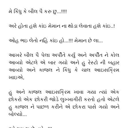
મે કિંધુ કે બીલ પૈ કરુ છુ...!!!!
અરે હોતા હશે કાંઇ મેમાન ના થોડા લેવાતા હશે કાંઇ..!
ઓહ ભઇ લેતો નહિ કાંઇ હો...!!! મેમાન છે લા...
આખરે બીલ પૈ પેલા અર્પીતે કર્યુ અને અર્પીત ને કોલ
આવ્યો એટલે એ બાર ગયો અને હુ રેસ્ટો ની બહાર
આવ્યો અને કાજલ ને કિધુ કે ચાલ આઇસક્રિમ
ખાઇએ,
હુ અને કાજલ આઇસક્રિમ ખાવા ગયા ત્યાં એક
છોકરો એક છોકરી જોડે લુખ્ખાગીરી કરતો હતો એટલે
હુ કાજલ ને પાછળ કરીને એ છોકરા પાસે ગયો અને
બોલ્યો...