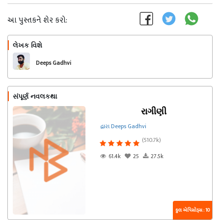
આ પુસ્તકને શેર કરો:
લેખક વિશે
અનુસરો
Deeps Gadhvi
સંપૂર્ણ નવલકથા
રાગીણી
દ્વારા Deeps Gadhvi
(510.7k)
61.4k
25
27.5k
કુલ એપિસોડ્સ : 10