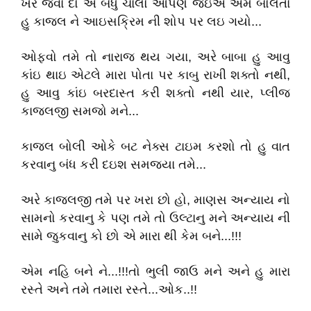
ખેર જવા દો એ બધુ ચાલો આપણે જઇએ એમ બોલતા
હુ કાજલ ને આઇસક્રિમ ની શોપ પર લઇ ગયો...
ઓફવો તમે તો નારાજ થય ગયા, અરે બાબા હુ આવુ
કાંઇ થાઇ એટલે મારા પોતા પર કાબુ રાખી શક્તો નથી,
હુ આવુ કાંઇ બરદાસ્ત કરી શક્તો નથી યાર, પ્લીજ
કાજલજી સમજો મને...
કાજલ બોલી ઓકે બટ નેક્સ ટાઇમ કરશો તો હુ વાત
કરવાનુ બંધ કરી દઇશ સમજ્યા તમે...
અરે કાજલજી તમે પર ખરા છો હો, માણસ અન્યાય નો
સામનો કરવાનુ કે પણ તમે તો ઉલ્ટાનુ મને અન્યાય ની
સામે જુકવાનુ કો છો એ મારા થી કેમ બને...!!!
એમ નહિ બને ને...!!!તો ભુલી જાઉ મને અને હુ મારા
રસ્તે અને તમે તમારા રસ્તે...ઓક..!!