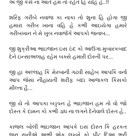
અ જી કેસે ના આતે હમ તો રહેતે હિ યહિ હે..!!
શરિફ ગરીબે નવાજ કા નાકા તો શુના હિ હોગા જી
હમારા ગરીબ ખાના વહિ હે કભી આઇયેગા હમારે
ગરીબખાન ને મે ખુબ નવાજેંગે આપકો જનાબ...
જી શુક્રીઆ ભાઇજાન ઇસ ઇંદ કો આઉંગા મુબારકબાદ
દેને ઇન્સાઅલાહ રહેમ બક્સે હમારી દોસ્તી પર...
જી હા અલ્લાહ કિ મેરબાની ગઢવી સાહેબ આપકિ વર્ના
આપ જેસા નીહાયતી શરીફ બંદા આજકલ કિસકો
મીલ્તા હૈ...
જી યે તો આપકા બડ્ડપન હે ભાઇજાન હમ તો વો જો
દોસ્ત કે દામન કો કભી ડાધ ના લગને દેનેવાલે દોસ્ત હે..
કાજલ બોલી ભાઇજાન આપકે ઇસ દોસ્ત કિ હરકત
જરા સુનીએ અભી એક લુખ્ખે કો પીટ દિઆ ભરી