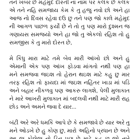
તને ખબર છે મહેમુદ દોસ્તી ના નામ પર કલંક છે કલંક
એ તને નહિ સમજાય કેમ કે તુ હજુ નવો છો અને હા
આજ નો દિવસ રહેવા દઉ છુ તને પણ જો કાલે મહેમુદ
ની આગળ પાછળ ફર્યો છે ને તો તુ પણ મારો દુશ્મન જ
ગણાયસ સમજ્યો અને હા જો તુ એકલો રહિશ તો હુ
સમજીસ કે તુ મારો દોસ્ત છે,
મે કિધુ મારા માટે તમે બેવ મારી આંખો છો અને હુ
એમાની એક પણ આંખ ફોડવા માંગતો નથી પણ હા
મને સમજવા જઇશ તો હેરાન થઇશ માટે કહુ છુ માર
તરફ રહિશ તો ફાયદા માં જઇશ નહિંતર ખાડા માં પડિ
અને બહાર નીકળવુ પણ આકરુ લાગશે, પેલી મુલાકાત
ને મારે આખરી મુલાકાત માં બદલવી નથી માટે મારી રાહ
છોડ અને અમને જવા દે યાર...
બંટી અરે અરે ધમકિ આપે છે કે સમજાવે છે યાર અરે તુ
મને ઓડખે છે હુ કોણ છુ, મારો અહિનો પ્રધાન છે અને
આ જ કોલેજ નો ડિન પણ છે માટે કહુ છુ જો તારે