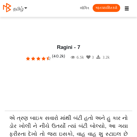
☰
લૉગિન
தமிழ்
મફત પ્રકાશિત કરો
Ragini - 7
(40.2k)
6.5k
3
3.2k
એ ત્રણ બાઇક સવારો માંથી બંટી હતો અને હુ કાર નો
ડોર ખોલી ને નીચે ઉતર્યો ત્યાં બંટી બોલ્યો, આ ગયા
ફરીસ્તા દેખો તો જરા ઇસકો, વાહ વાહ શુ સ્ટાઇલ છે