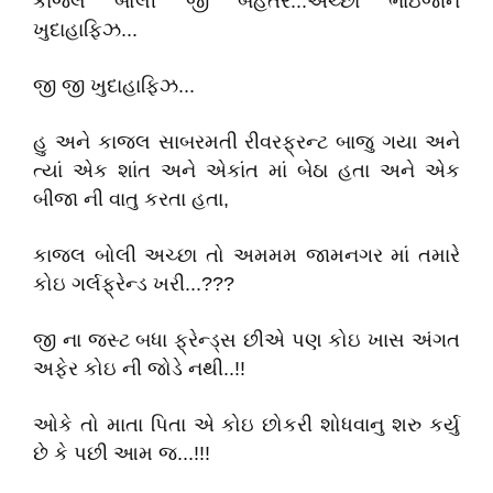
કાજલ બોલી જી બહેતર...અચ્છા ભાઇજાન
ખુદાહાફિઝ...
જી જી ખુદાહાફિઝ...
હુ અને કાજલ સાબરમતી રીવરફ્રન્ટ બાજુ ગયા અને
ત્યાં એક શાંત અને એકાંત માં બેઠા હતા અને એક
બીજા ની વાતુ કરતા હતા,
કાજલ બોલી અચ્છા તો અમમમ જામનગર માં તમારે
કોઇ ગર્લફ્રેન્ડ ખરી...???
જી ના જસ્ટ બધા ફ્રેન્ડ્સ છીએ પણ કોઇ ખાસ અંગત
અફેર કોઇ ની જોડે નથી..!!
ઓકે તો માતા પિતા એ કોઇ છોકરી શોધવાનુ શરુ કર્યુ
છે કે પછી આમ જ...!!!