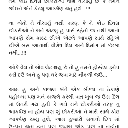
તમે કોઇ દિવસ છોકરીઓ વીશે વીચાર્યુ છે કે તમને
જોઇને એને કેટલુ આકર્ષણ થતુ હશે...!!!
ના એતો મે વીચાર્યુ નથી કારણ કે મે કોઇ દિવસ
છોકરીઓ ને બને એટલુ હુ પાસે રહેતો જ નથી આતો
આપણે સેમ કાસ્ટ છીએ એટલે આપણે સાથે રહિએ
છીએ બસ આનાથી વીશેષ દિલ અને દિમાંગ માં કંઇજ
નથી...!!!
ઓકે વેલ તો બોવ લેટ થયુ છે તો હુ તમને હોસ્ટેલ ડ્રોપ
કરી દઉ અને હુ પણ ઘરે જવા માટે નીકળી જઉ...
આમ હુ અને કાજલ બંને એક બીજા ના ઠેકાણે
પહોચ્યા પણ મને કાજલે કરેલી વાત ખુબ જ ઉંડા દિલ
માં ઉતરી ગય હતી કે ભલે મને છોકરીઓ તરફ નુ
આકર્ષણ ના હોય પણ શું છોકરીઓ ને મારી સાથે કોઇ
આકર્ષણ રહ્યુ હશે, આમ હજારો સવાલો દિલ માં
ઉત્પન થતા હતા પણ જવાબ એક પણ ના નહોતા