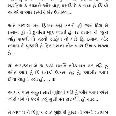
મહેફિલ કે સામને ઔર વોહ ધમકિ દે કે ગયા હે કિ વો
આએગા ઓર ઇસકિ ખેર ઉતારેગા...
અરે કાજલ બેન ફિક્કર ક્યું કરતી હો જબ દિલ મે
ઇમાન હો તો દુનીયા જુક જાતી હે પર ઇમાન કો જુકા
નહિ શક્તી યે ગઢવી સાહેબ તો બડે હિ ઇમાન ઔર
ન્યાય કે પુજારી હે ફિર ઇસકા કોન બાલ ઉખાડ શક્તા
હે...
લો ભાઇજાન મે આપકો ઇનકિ સીકાયત કર રહિ હુ
ઔર આપ હે કિ ઇનકો ઉક્સા રહે હે, આખીર આપ
દોનો ચાહતે ક્યાં હો, , , !!!
આપકે પાસ બહુત સારી જીંદગી પડિ હે ઔર આપ એસે
એસે પંગે લે કરકે ક્યું મુસીબત સર લેતે હો યાર...
મે કાજલ ને કિધુ કે યાર જીંદગી હોય તો એનો મતલબ