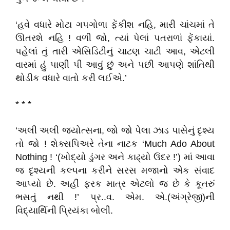
‘
હવે વધારે મોટા ગપગોળા ફેંકીશ નહિ
,
મારી ચાંચમાં તે
ઊતરશે નહ
િ !
વળી જો
,
ત્યાં પેલાં પતરાળાં ફેંકાયાં.
પહેલાં તું તારી એસિડિટીનું ચાટણ ચાટી આવ
,
એટલી
વારમાં હું પાણી પી આવું છું અને પછી આપણે શાંતિથી
થોડીક વધારે વાતો કરી લઈએ.
’
* * *
‘
અલી અલી જ્યોત્સના
,
જો જો પેલા ઝાડ પાસેનું દૃશ્ય
તો જ
ો !
શેક્સપિઅરે તેના નાટક
‘Much Ado About
Nothing ! ‘(
ખોદ્યો ડુંગર અને કાઢ્યો ઉં
દર !
’)
માં આવા
જ દૃશ્યની કલ્પના કરીને સરસ મજાનો એક સંવાદ
આપ્યો છે. અહીં ફરક માત્ર એટલો જ છે કે કૂતરું
ભસતું નથી !
’
પ્ર..વ. એમ. એ.(અંગ્રેજી)ની
વિદ્યાર્થિની પ્રિયંકા બોલી.