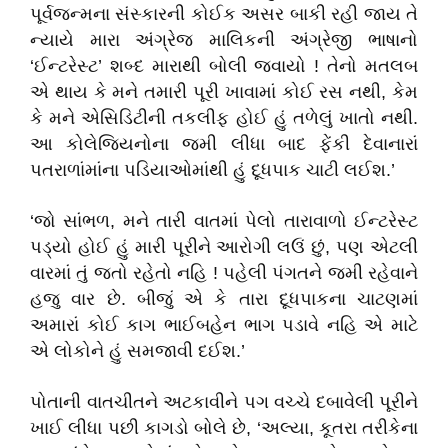
પૂર્વજન્મના સંસ્કારની કોઈક અસર બાકી રહી જાય તે
ન્યાયે મારા અંગ્રેજ માલિકની અંગ્રેજી ભાષાનો
‘
ઈન્ટરેસ્ટ
’
શબ્દ મારાથી બોલી જવાયો ! તેનો મતલબ
એ થાય કે મને તમારી પૂરી ખાવામાં કોઈ રસ નથી
,
કેમ
કે મને એસિડિટીની તકલીફ હોઈ હું તળેલું ખાતો નથી.
આ કોલેજિયનોના જમી લીધા બાદ ફેંકી દેવાનારાં
પતરાળાંમાંના પડિયાઓમાંથી હું દૂધપાક ચાટી લઈશ.
’
‘
જો સાંભળ
,
મને તારી વાતમાં પેલો તારાવાળો ઈન્ટરેસ્ટ
પડ્યો હોઈ હું મારી પૂરીને આરોગી લઉં છું
,
પણ એટલી
વારમાં તું જતો રહેતો નહ
િ !
પહેલી પંગતને જમી રહેવાને
હજુ વાર છે. બીજું એ કે તારા દૂધપાકના ચાટણમાં
અમારાં કોઈ કાગ ભાઈબહેન ભાગ પડાવે નહિ એ માટે
એ લોકોને હું સમજાવી દઈશ.
’
પોતાની વાતચીતને અટકાવીને પગ વચ્ચે દબાવેલી પૂરીને
ખાઈ લીધા પછી કાગડો બોલે છે
, ‘
અલ્યા
,
કૂતરા તરીકેના