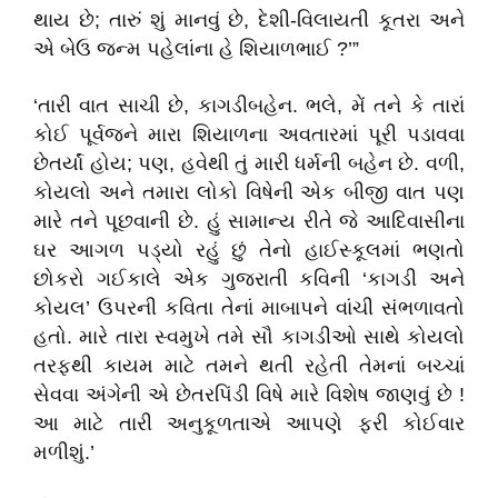
થાય છે
;
તારું શું માનવું છે
,
દેશી-વિલાયતી કૂતરા અને
એ બેઉ જન્મ પહેલાંના હે શિયાળભાઈ
?’”
‘
તારી વાત સાચી છે
,
કાગડીબહેન. ભલે
,
મેં તને કે તારાં
કોઈ પૂર્વજને મારા શિયાળના અવતારમાં પૂરી પડાવવા
છેતર્યાં હોય
;
પણ
,
હવેથી તું મારી ધર્મની બહેન છે.
વળી
,
કોયલો અને તમારા લોકો વિષેની એક બીજી વાત પણ
મારે તને પૂછવાની છે. હું સામાન્ય રીતે જે આદિવાસીના
ઘર આગળ પડ્યો રહું છું તેનો હાઈસ્કૂલમાં ભણતો
છોકરો ગઈકાલે એક ગુજરાતી કવિની
‘
કાગડી અને
કોયલ
’
ઉપરની કવિતા તેનાં માબાપને વાંચી
સંભળાવતો
હતો. મારે તારા સ્વમુખે તમે સૌ કાગડીઓ સાથે કોયલો
તરફથી કાયમ માટે તમને થતી રહેતી તેમનાં બચ્ચાં
સેવવા અંગેની એ છેતરપિંડી વિષે મારે વિશેષ જાણવું છે !
આ માટે તારી અનુકૂળતાએ આપણે ફરી કોઈવાર
મળીશું.
’