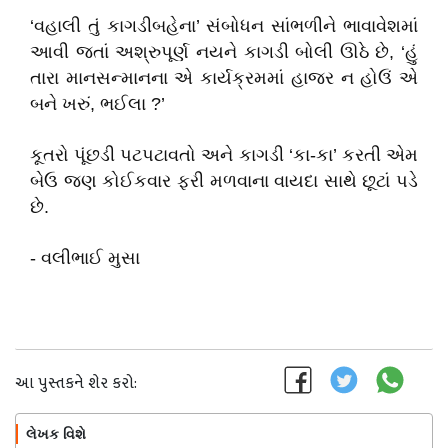
‘
વહાલી તું કાગડીબહેના
’
સંબોધન સાંભળીને ભાવાવેશમાં
આવી જતાં અશ્રુપૂર્ણ નયને કાગડી બોલી ઊઠે છે
, ‘
હું
તારા માનસન્માનના એ કાર્યક્રમમાં હાજર ન હોઉં એ
બને ખરું
,
ભઈલ
ા
?’
કૂતરો પૂંછડી પટપટાવતો અને કાગડી
‘
કા-કા
’
કરતી એમ
બેઉ જણ કોઈકવાર ફરી મળવાના વાયદા સાથે છૂટાં પડે
છે.
-
વલીભાઈ મુસા
આ પુસ્તકને શેર કરો:
લેખક વિશે
અનુસરો