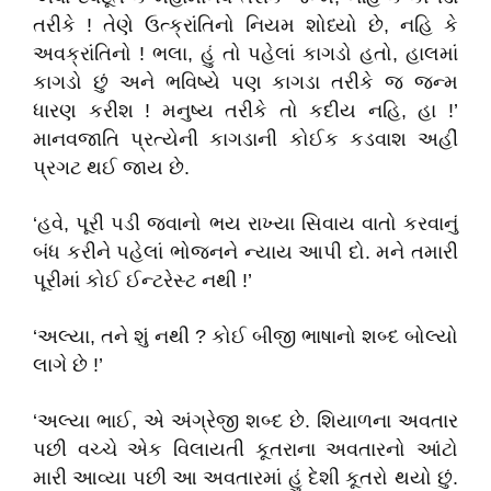
તરીકે ! તેણે ઉત્ક્રાંતિનો નિયમ શોધ્યો છે
,
નહિ કે
અવક્રાંતિનો ! ભલા
,
હું તો પહેલાં કાગડો હતો
,
હાલમાં
કાગડો છું અને ભવિષ્યે પણ કાગડા તરીકે જ જન્મ
ધારણ કરીશ ! મનુષ્ય તરીકે તો કદીય નહિ
,
હા !
’
માનવજાતિ પ્રત્યેની કાગડાની કોઈક કડવાશ અહીં
પ્રગટ થઈ જાય છે.
‘
હવે
,
પૂરી પડી જવાનો ભય રાખ્યા સિવાય વાતો કરવાનું
બંધ કરીને પહેલાં ભોજનને ન્યાય આપી દો.
મને તમારી
પૂરીમાં કોઈ ઈન્ટરેસ્ટ નથી !
’
‘
અલ્યા
,
તને શું નથ
ી
?
કોઈ બીજી ભાષાનો શબ્દ બોલ્યો
લાગે છે !
’
‘
અલ્યા ભાઈ
,
એ અંગ્રેજી શબ્દ છે.
શિયાળના અવતાર
પછી વચ્ચે એક વિલાયતી કૂતરાના અવતારનો
આંટો
મારી આવ્યા પછી આ અવતારમાં હું દેશી કૂતરો થયો છું.