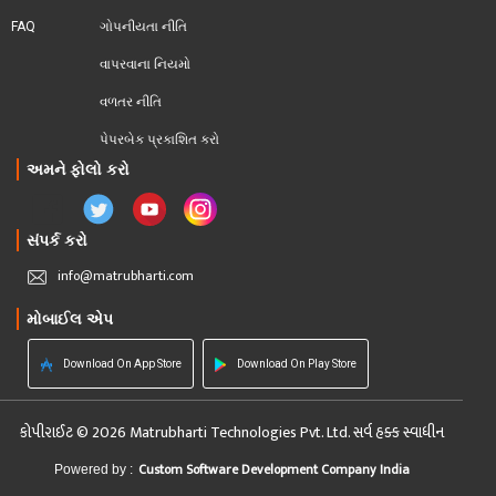
FAQ
ગોપનીયતા નીતિ
વાપરવાના નિયમો 
વળતર નીતિ
પેપરબેક પ્રકાશિત કરો
અમને ફોલો કરો
સંપર્ક કરો
info@matrubharti.com
મોબાઈલ એપ
Download On App Store
Download On Play Store
કોપીરાઈટ © 2026 Matrubharti Technologies Pvt. Ltd. સર્વ હક્ક સ્વાધીન
Custom Software Development Company India
Powered by :