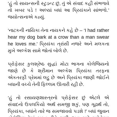
‘
હું તો સાયન્સની સ્ટુડન્ટ છું
,
તું એ સંવાદ કહી સંભળાવે
તો ખબર પડ
ે !
અલ્યાં બધાં આ પ્રિયંકાને સાંભળો.
’
જ્યોત્સનાએ કહ્યું.
‘
નાટકની નાયિકા તેના નાયકને કહે છે
– ‘I had rather
hear my dog bark at a crow than a man swear
he loves
me
.’
પ્રિયંકા ત્રાંસી નજરે અને મલકતા
મુખે અલ્કેશ સામે જોતાં બોલે છે.
પ્રોફેસર કુલશ્રેષ્ઠ સુદ્ધાં મોટા ભાગના કોલેજિયનો
જાણે છે કે શ્રીમાન અલ્કેશ પ્રિયંકા તરફ્ના
એકતરફી પ્રેમમાં લટ્ટુ છે અને પ્રિયંકા જાણી જોઈને
બધાની વચ્ચે તેની ફિલ્લમ ઊતારી રહી છે.
‘
હું તો રસાયણશાસ્ત્રનો પ્રોફેસર છું એટલે એ
સંવાદનો ઉપલકિયો અર્થ સમજી શકું
,
પણ ગૂઢાર્થ તો
,
પ્રિયંકા
,
બધાંને તારે જ સમજાવવો પડશ
ે !
’
બધાં જુવાન