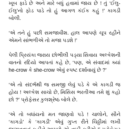
ખૂબ ફાડે છે અને મારે બધું હવામાં જાય છ
ે !
તું
‘
ઈલુ-
ઈલુ
’
નો ફોડ પાડે તો હું આગળ કંઈક કહું !
’
કાગડી
બોલી.
‘
એ તને હું પછી સમજાવીશ. હાલ આપણે ચૂપ રહીને
એમને સાંભળીએ તો મજા પડશ
ે !
’
પેલી પ્રિયંકા જરાય છોભીલી પડ્યા સિવાય અલ્કેશની
વાતનો રદિયો આપતાં કહે છે
, ‘
પણ
,
એ સંવાદમાં ક્યાં
he-crow
કે
she-crow
એવું સ્પષ્ટ દર્શાવાયું છે
?’
‘
એ તો સંદર્ભથી જ સમજી લેવું પડે કે એ કાગડી જ
હો
ય !
અલ્કેશ સાચો છે
,
મિસિસ ભરતીઆ તમે શું કહો
છો
?’
પ્રોફેસર કુલશ્રેષ્ઠ બોલે છે.
‘
એ તો બધાંયનો મત જાણવો પડ
ે !
ચાલોને
,
સૌને
‘
કાગડો
’
કે
‘
કાગડી
’
એવું ગુપ્ત રીતે ચિઠ્ઠીમાં લખી