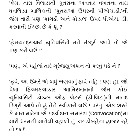
‘
કેમ
,
તારા વિલાયતી કૂતરાના અવતાર વખતના તારા
ધવલિયા માલિકની
‘
કૂતરાઓ ઉપરની પીએચ.ડી.
’
ની
જેમ તારી પણ
‘
કાગડી અને કોયલ
’
ઉપર પીએચ. ડી.
કરવાની ઈચ્છા છે કે શું
?’
‘
હેમચન્દ્રાચાર્ય યુનિવર્સિટી મને મંજૂરી આપે તો એ
પણ કરી લઉ
ં !
’
‘
પણ
,
એ પહેલાં તારે ગ્રેજ્યુએશન તો કરવું પડે ન
ે !
’
‘
હવે
,
આ ઉંમરે એ બધું ભણવાનું ફાવે નહ
િ !
પણ હા
,
જો
પેલા ફિલ્મકલાકાર આમિરખાનની જેમ કોઈ
યુનિવર્સિટી ડોક્ટર ઓફ લેટર્સ (ડી.લિટ.)ની
માનદ
ડિગ્રી આપે તો હું તેને સ્વીકારી લઉં ! પરંતુ
,
એક શરતે
કે મારા માટેના એ પદવીદાન સમારંભ (
Convocation)
માં
મારી ધરમની માનેલી વહાલી તું કાગડીબહેના હાજર રહે
તો જ !
’