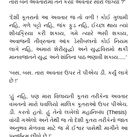
તારા બંને અવતારોમાં તને કયો અવતાર સારો લાગ્યો
?’
‘
દેશી કૂતરાનો આ અવતાર જ તો વળ
ી !
કોઈ ગુલામી
નહિ
,
ગળે પટ્ટો નહિ
,
જંક ફુડ નહિ
,
ઈચ્છા થાય ત્યાં
શૌચક્રિયા કરી શકાય
,
ગમે ત્યારે ભસી શકાય
,
અવાજની તીવ્રતાના આંક ડેસીબલનો કોઈ નિયમ
લાગે નહિ
,
અમારાં શેરીયુદ્ધો અને યુદ્ધવિરામો થકી
માનવજાતને યુદ્ધ અને શાંતિના પાઠ ભણાવી શકાય.....
’
‘
બસ
,
બસ.
તારા અવતાર ઉપર તેં પીએચ ડી. કર્યું લાગે
છે !
’
‘
હું નહિ
,
પણ મારા વિલાયતી કૂતરા તરીકેના અવતાર
વખતનો મારો ધવલિયો માલિક કૂતરાઓ ઉપર પીએચ.
ડી. કરતો હતો. હું તેનો લખેલો મહાનિબંધ (
Thesis)
વાંચી ગએલો અને તેથી જ તો દેશી કૂતરા તરીકેનો જાત
અનુભવ મેળવવા માટે જ મેં ઈશ્વર પાસેથી માગીને આ
પુનર્જન્મ લીધો છે !
’