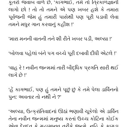
કૂતરો જવાબ વાળે છે
, ‘
કાગભાઈ
,
તમે તો ત્રિકાળજ્ઞાની
લાગો છો ! તો તો તમને એ પણ ખબર હશે કે તમારા
પૂર્વજની જેમ હું તમારી પાસેથી પણ પૂરી પડાવી લેવા
તમને મધુર ગાન કરવાનું કહીશ !
’
’
મારા મનની વાતની તને શી રીતે ખબર પડી
,
અલ્ય
ા !
’
‘
બોલવા પહેલાં બંને પગ વચ્ચે પૂરી દબાવી દીધી એટલ
ે !
’
‘
વાહ ર
ે !
નવીન જન્મમાં તારી બૌદ્ધિક પ્રગતિ સારી થઈ
લાગે છે !
’
‘
હેં કાગભાઈ
,
પણ હું તમને પૂછું છું કે તમે પેલા ડાર્વિનનો
પુન: અવતાર તો નથી ન
ે
?’
‘
અલ્યા
,
ઉત્ક્રાંતિવાદનાં ઊઠાં ભણાવી ચૂકેલો એ ડાર્વિન
તેના નવીન જન્મમાં મનુષ્ય કરતાં ઉચ્ચ કોટિના કોઈક
એવા
દ
ેવદૂત કે મહામાનવ તરીકે જન્મે
,
નહિ કે કાગડા