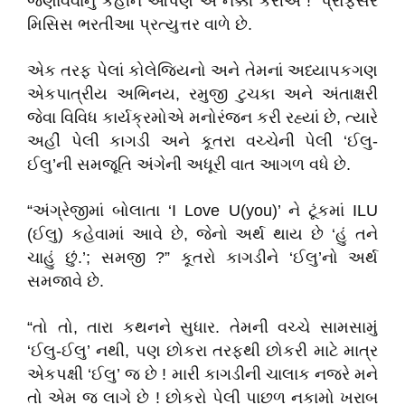
જણાવવાનું કહીને આપણે એ નક્કી કરીએ !
’
પ્રોફેસર
મિસિસ ભરતીઆ પ્રત્યુત્તર વાળે છે.
એક તરફ પેલાં કોલેજિયનો અને તેમનાં અધ્યાપકગણ
એકપાત્રીય અભિનય
,
રમુજી ટુચકા અને અંતાક્ષરી
જેવા વિવિધ કાર્યક્રમોએ મનોરંજન કરી રહ્યાં છે
,
ત્યારે
અહીં પેલી કાગડી અને કૂતરા વચ્ચેની પેલી
‘
ઈલુ-
ઈલુ
’
ની સમજૂતિ અંગેની અધૂરી વાત આગળ વધે છે.
“
અંગ્રેજીમાં બોલાતા
‘I Love
U(
you)’
ને ટૂંકમાં
ILU
(
ઈલુ) કહેવામાં આવે છે
,
જેનો અર્થ થાય છે
‘
હું તને
ચાહું છું.
’;
સમજી
?”
કૂતરો કાગડીને
‘
ઈલુ
’
નો અર્થ
સમજાવે છે.
“
તો તો
,
તારા કથનને સુધાર. તેમની વચ્ચે સામસામું
‘
ઈલુ-ઈલુ
’
નથી
,
પણ છોકરા તરફથી છોકરી માટે માત્ર
એકપક્ષી
‘
ઈલુ
’
જ છે ! મારી કાગડીની ચાલાક નજરે મને
તો એમ જ લાગે છે ! છોકરો પેલી પાછળ નકામો ખરાબ