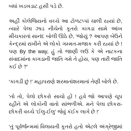
બધાં ખડખડાટ હસી પડે છે.
અહીં કોલેજિયનો વચ્ચે આ ટોળટપ્પાં ચાલી રહ્યાં છે
,
ત્યારે પેલા ઝાડ નીચેનો કૂતરો કાગડા સામે આંખ
મીંચકારતાં સાનંદ બોલી ઊઠે છે
, ‘
જોયું
?
આપણ બેઉને
કેન્દ્રમાં રાખીને એ લોકો ગમ્મત-મજાક કરી રહ્યાં છે !
પણ
By the way,
હું તો જાણી લઉં કે એ નાટકના
સંવાદમાંના કાગડાની જાતિ ગમે તે હોય
,
પણ તારી જાતિ
કઈ છે
?’
‘
કાગડી છુ
ં !
’
મહાપરાણે શરમાતાંશરમાતાં તેણી બોલે છે.
‘
તો તો
,
પેલો છોકરો સાચો હો
ં !
હવે જો આપણે ચૂપ
રહીને એ લોકોની વાતો સાંભળીએ. મને પેલા છોકરા-
છોકરી વચ્ચે
‘
ઈલુ-ઈલુ
’
જેવું કંઈક લાગે છે !
’
‘
તું પૂર્વર્જન્મમાં વિલાયતી કૂતરો હતો એટલે અંગ્રેજીમાં