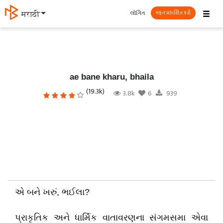
☰
લૉગિન
தமிழ்
મફત પ્રકાશિત કરો
ae bane kharu, bhaila
(19.3k)
3.8k
6
939
એ બને ખરું, ભઈલા?
પ્રાકૃતિક અને ધાર્મિક વાતાવરણના સંગમસમા એવા