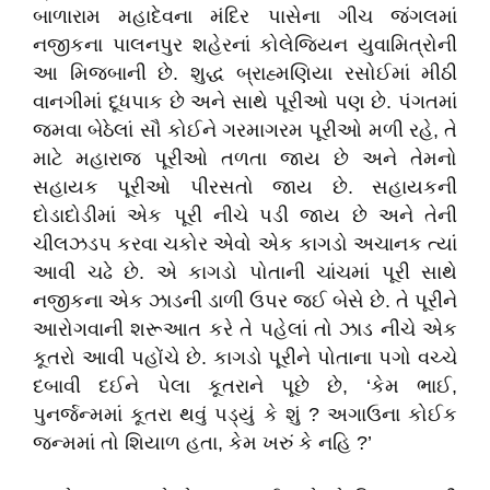
બાળારામ મહાદેવના મંદિર પાસેના ગીચ જંગલમાં
નજીકના પાલનપુર શહેરનાં
કોલેજિયન યુવામિત્રોની
આ મિજબાની છે. શુદ્ધ બ્રાહ્મણિયા રસોઈમાં મીઠી
વાનગીમાં દૂધપાક છે અને સાથે પૂરીઓ પણ છે. પંગતમાં
જમવા બેઠેલાં સૌ કોઈને ગરમાગરમ પૂરીઓ મળી રહે
,
તે
માટે મહારાજ પૂરીઓ તળતા જાય છે અને તેમનો
સહાયક પૂરીઓ પીરસતો જાય છે.
સહાયકની
દોડાદોડીમાં એક પૂરી નીચે પડી જાય છે અને તેની
ચીલઝડપ કરવા ચકોર એવો એક કાગડો
અચાનક ત્યાં
આવી ચઢે છે. એ કાગડો પોતાની ચાંચમાં પૂરી સાથે
નજીકના એક ઝાડની ડાળી ઉપર જઈ બેસે છે. તે પૂરીને
આરોગવાની શરૂઆત કરે તે પહેલાં તો ઝાડ નીચે એક
કૂતરો આવી પહોંચે છે. કાગડો પૂરીને પોતાના પગો વચ્ચે
દબાવી દઈને પેલા કૂતરાને પૂછે છે
, ‘
કેમ ભાઈ
,
પુનર્જન્મમાં કૂતરા થવું પડ્યું કે શું
?
અગાઉના કોઈક
જન્મમાં તો શિયાળ હતા
,
કેમ ખરું કે નહિ
?’