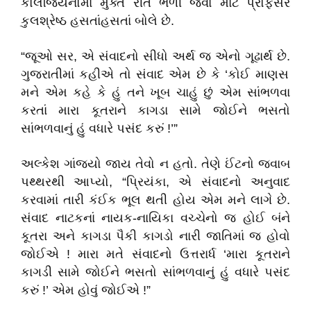
કોલેજિયનોમાં મુક્ત રીતે ભળી જવા માટે પ્રોફેસર
કુલશ્રેષ્ઠ હસતાંહસતાં બોલે છે.
“
જૂઓ સર
,
એ સંવાદનો સીધો અર્થ જ એનો ગૂઢાર્થ છે.
ગુજરાતીમાં કહીએ તો સંવાદ એમ છે કે
‘
કોઈ માણસ
મને એમ કહે કે હું તને ખૂબ ચાહું છું એમ
સાંભળવા
કરતાં મારા કૂતરાને કાગડા સામે જોઈને ભસતો
સાંભળવાનું હું વધારે પસંદ કરું !
’”
અલ્કેશ ગાંજ્યો જાય તેવો ન હતો. તેણે ઈંટનો જવાબ
પથ્થરથી આપ્યો
, “
પ્રિયંકા
,
એ સંવાદનો અનુવાદ
કરવામાં તારી કંઈક ભૂલ થતી હોય એમ મને લાગે છે.
સંવાદ નાટકનાં નાયક-નાયિકા વચ્ચેનો જ હોઈ બંને
કૂતરા અને કાગડા પૈકી કાગડો નારી જાતિમાં જ હોવો
જોઈએ ! મારા મતે સંવાદનો ઉત્તરાર્ધ
‘
મારા કૂતરાને
કાગડી સામે જોઈને ભસતો સાંભળવાનું
હું વધારે પસંદ
કરું !
’
એમ હોવું જોઈએ !
”