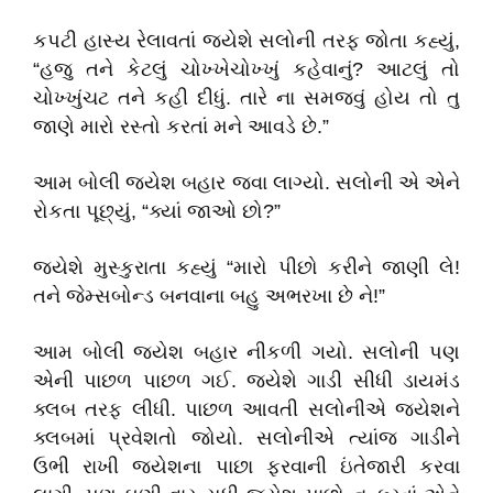
કપટી હાસ્ય રેલાવતાં જયેશે સલોની તરફ જોતા કહ્યું,
“હજુ તને કેટલું ચોખ્ખેચોખ્ખું કહેવાનું? આટલું તો
ચોખ્ખુંચટ તને કહી દીધું. તારે ના સમજવું હોય તો તુ
જાણે મારો રસ્તો કરતાં મને આવડે છે.”
આમ બોલી જયેશ બહાર જવા લાગ્યો. સલોની એ એને
રોકતા પૂછ્યું, “ક્યાં જાઓ છો?”
જયેશે મુસ્કુરાતા કહ્યું “મારો પીછો કરીને જાણી લે!
તને જેમ્સબોન્ડ બનવાના બહુ અભરખા છે ને!”
આમ બોલી જયેશ બહાર નીકળી ગયો. સલોની પણ
એની પાછળ પાછળ ગઈ. જયેશે ગાડી સીધી ડાયમંડ
ક્લબ તરફ લીધી. પાછળ આવતી સલોનીએ જયેશને
ક્લબમાં પ્રવેશતો જોયો. સલોનીએ ત્યાંજ ગાડીને
ઉભી રાખી જયેશના પાછા ફરવાની ઇંતેજારી કરવા