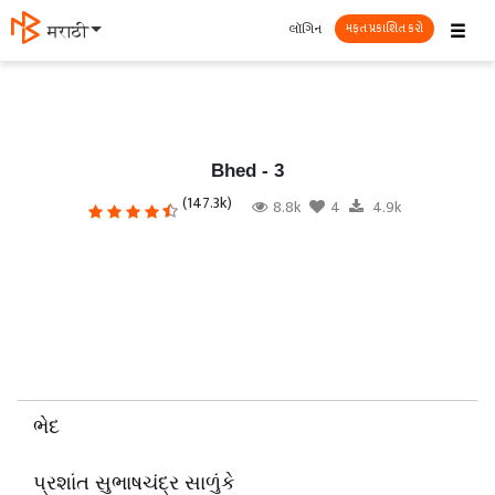
☰
લૉગિન
मराठी
મફત પ્રકાશિત કરો
Bhed - 3
(147.3k)
8.8k
4
4.9k
ભેદ
પ્રશાંત સુભાષચંદ્ર સાળુંકે