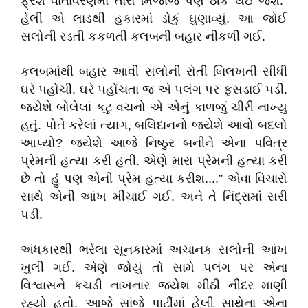
ફ્રેશ વાતાવરણમાં તારો મિજાજ પણ ઠીક થઇ જશે.”
હેલી એ લાડથી હકારમાં ડોકું ઘુણાવ્યું. આ જોઈ
સલોની રડતી કકળતી કલબની બહાર નીકળી ગઈ.
કલબમાંથી બહાર આવી સલોની રોતી બિલખતી સીધી
ઘરે પહોંચી. ઘરે પહોંચતા જ એ પલંગ પર ફસડાઈ પડી.
જયેશે બોલેલાં કટુ વચનો એ એનું કાળજું ચીરી નાખ્યુ
હતું. પોતે કરેલાં ત્યાગ, બલિદાનનો જયેશે આવો બદલો
આપ્યો? જયેશે આજે નિષ્ઠુર બનીને એના પવિત્ર
પ્રેમની હત્યા કરી હતી. એણે મારા પ્રેમની હત્યા કરી
છે તો હું પણ એની પ્રેમ હત્યા કરીશ....” એવા વિચારો
સાથે એની આંખ મીંચાઈ ગઈ. અને તે નિંદ્રામાં સરી
પડી.
અંધકારથી ભરેલા સૂનકારમાં અચાનક સલોની આંખ
ખુલી ગઈ. એણે જોયું તો સામે પલંગ પર એના
વિશ્વાસને કચડી નાખનાર જયેશ મીઠી નીંદર માણી
રહ્યો હતો. આજે સાંજે પાર્ટીમાં હેલી સાથેના એના