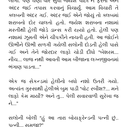
લાગી. પણ ઘણી વાર સુધી જયેશ પાછો ન ફરતાં એને
અંદર જઈ તપાસ કરવાનું વિચાર્યું. આમ વિચારી તે
ક્લબની અંદર ગઈ. અંદર જઈ એને જોયું તો ક્લબમાં
શરાબનો દોર ચાલતો હતો. જયેશ શરાબના નશામાં
મસ્તીથી હેલી જોડે ડાન્સ કરી રહ્યો હતો. હેલી પણ
નશામાં ઝૂમતી એને ચીપકીને નાચતી હતી. આ જોઈને
ઊભીને ઊભી સળગી ગયેલી સલોની દોડતી હેલી પાસે
ગઈ અને તેને જોરદાર લાફો ચોડી દીધો “બેશરમ...
નીચ... લાજ નથી આવતી આમ બીજાના લગ્નજીવનમાં
ભંગાણ પાડતા...”
એક જ સેકન્ડમાં હેલીનો બધો નશો ઉતરી ગયો.
અત્યંત ગુસ્સાથી હેલીએ બુમ પાડી “વોટ રબીશ?... મને
લાફો કેમ માર્યો? અને તુ... પેલી સવારવાળી સુરેખા જ
ને...”
સલોની બોલી “હું આ તારા બોયફ્રેન્ડની પત્ની છું..
પત્ની... સમજી?”