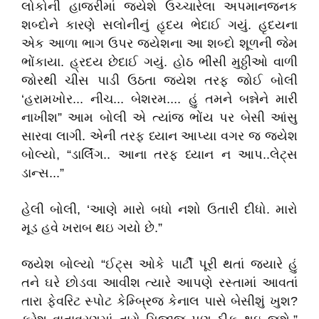
લોકોની હાજરીમાં જયેશે ઉચ્ચારેલા અપમાનજનક
શબ્દોને કારણે સલોનીનું હૃદય ભેદાઈ ગયું. હૃદયના
એક આળા ભાગ ઉપર જયેશના આ શબ્દો શૂળની જેમ
ભોંકાયા. હ્રદય છેદાઈ ગયું. હોઠ ભીંસી મુઠ્ઠીઓ વાળી
જોરથી ચીસ પાડી ઉઠતા જયેશ તરફ જોઈ બોલી
‘હરામખોર... નીચ... બેશરમ.... હું તમને બન્નેને મારી
નાખીશ” આમ બોલી એ ત્યાંજ ભોંય પર બેસી આંસુ
સારવા લાગી. એની તરફ ધ્યાન આપ્યા વગર જ જયેશ
બોલ્યો, “ડાર્લિંગ.. આના તરફ ધ્યાન ન આપ..લેટ્સ
ડાન્સ...”
હેલી બોલી, ‘આણે મારો બધો નશો ઉતારી દીધો. મારો
મૂડ હવે ખરાબ થઇ ગયો છે.”
જયેશ બોલ્યો “ઈટ્સ ઓકે પાર્ટી પૂરી થતાં જયારે હું
તને ઘરે છોડવા આવીશ ત્યારે આપણે રસ્તામાં આવતાં
તારા ફેવરિટ સ્પોટ કેમ્બ્રિજ કેનાલ પાસે બેસીશું ખુશ?