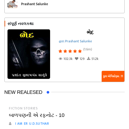
Prashant Salunke
સંપૂર્ણ નવલકથા
ભેદ
દ્વારા Prashant Salunke
(1.6m)
102.3k
129
51.2k
કુલ એપિસોડ્સ : 11
NEW REALESED
FICTION STORIES
બાળપણની એ રફનોટ - 10
I AM ER U.D.SUTHAR