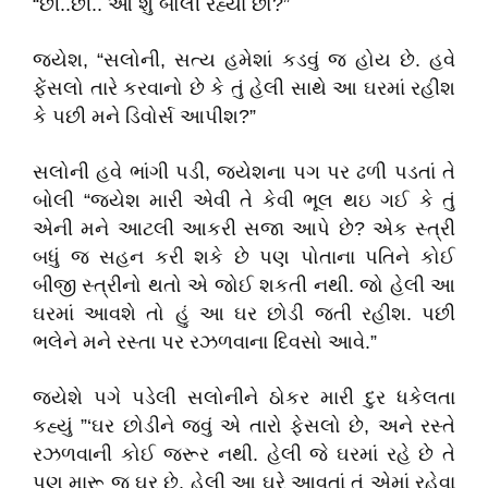
“છી..છી.. આ શું બોલી રહ્યા છો?”
જયેશ, “સલોની, સત્ય હમેશાં કડવું જ હોય છે. હવે
ફેંસલો તારે કરવાનો છે કે તું હેલી સાથે આ ઘરમાં રહીશ
કે પછી મને ડિવોર્સ આપીશ?”
સલોની હવે ભાંગી પડી, જયેશના પગ પર ઢળી પડતાં તે
બોલી “જયેશ મારી એવી તે કેવી ભૂલ થઇ ગઈ કે તું
એની મને આટલી આકરી સજા આપે છે? એક સ્ત્રી
બધું જ સહન કરી શકે છે પણ પોતાના પતિને કોઈ
બીજી સ્ત્રીનો થતો એ જોઈ શકતી નથી. જો હેલી આ
ઘરમાં આવશે તો હું આ ઘર છોડી જતી રહીશ. પછી
ભલેને મને રસ્તા પર રઝળવાના દિવસો આવે.”
જયેશે પગે પડેલી સલોનીને ઠોકર મારી દુર ધકેલતા
કહ્યું ”‘ઘર છોડીને જવું એ તારો ફેસલો છે, અને રસ્તે
રઝળવાની કોઈ જરૂર નથી. હેલી જે ઘરમાં રહે છે તે
પણ મારૂ જ ઘર છે. હેલી આ ઘરે આવતાં તું એમાં રહેવા