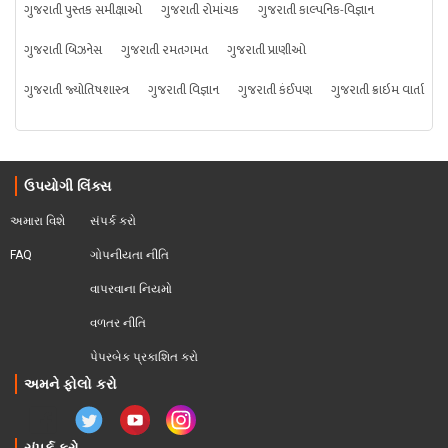
ગુજરાતી પુસ્તક સમીક્ષાઓ
ગુજરાતી રોમાંચક
ગુજરાતી કાલ્પનિક-વિજ્ઞાન
ગુજરાતી બિઝનેસ
ગુજરાતી રમતગમત
ગુજરાતી પ્રાણીઓ
ગુજરાતી જ્યોતિષશાસ્ત્ર
ગુજરાતી વિજ્ઞાન
ગુજરાતી કંઈપણ
ગુજરાતી ક્રાઇમ વાર્તા
ઉપયોગી લિંક્સ
અમારા વિશે
સંપર્ક કરો
FAQ
ગોપનીયતા નીતિ
વાપરવાના નિયમો 
વળતર નીતિ
પેપરબેક પ્રકાશિત કરો
અમને ફોલો કરો
સંપર્ક કરો