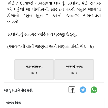
કોઈક દરવાજો ખખડાવવા લાગ્યું. સલોની કંઈ સમજે
એ પહેલાં જ પોલીસની સાયરન વચ્ચે બહાર જામેલાં
ટોળાનો “ખુન...ખુન...” કરતો અવાજ સંભળાવવા
લાગ્યો.
સલોનીનું સમગ્ર અસ્તિત્વ ધ્રુજી ઉઠ્યું.
(આગળની વાર્તા જાણવા અને માણવા વાંચો ભેદ - ૪)
પાછળનું પ્રકરણ
આગળનું પ્રકરણ
ભેદ - 2
ભેદ - 4
આ પુસ્તકને શેર કરો:
લેખક વિશે
અનુસરો