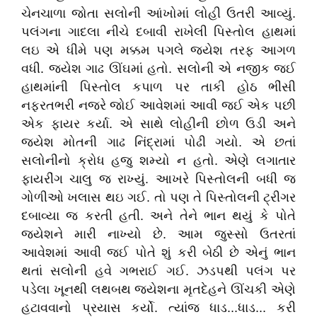
ચેનચાળા જોતા સલોની આંખોમાં લોહી ઉતરી આવ્યું.
પલંગના ગાદલા નીચે દબાવી રાખેલી પિસ્તોલ હાથમાં
લઇ એ ધીમે પણ મક્કમ પગલે જયેશ તરફ આગળ
વધી. જયેશ ગાઢ ઊંઘમાં હતો. સલોની એ નજીક જઈ
હાથમાંની પિસ્તોલ કપાળ પર તાકી હોઠ ભીંસી
નફરતભરી નજરે જોઈ આવેશમાં આવી જઈ એક પછી
એક ફાયર કર્યા. એ સાથે લોહીની છોળ ઉડી અને
જયેશ મોતની ગાઢ નિંદ્રામાં પોઢી ગયો. એ છતાં
સલોનીનો ક્રોધ હજુ શમ્યો ન હતો. એણે લગાતાર
ફાયરીંગ ચાલુ જ રાખ્યું. આખરે પિસ્તોલની બધી જ
ગોળીઓ ખલાસ થઇ ગઈ. તો પણ તે પિસ્તોલની ટ્રીગર
દબાવ્યા જ કરતી હતી. અને તેને ભાન થયું કે પોતે
જયેશને મારી નાખ્યો છે. આમ જુસ્સો ઉતરતાં
આવેશમાં આવી જઈ પોતે શું કરી બેઠી છે એનું ભાન
થતાં સલોની હવે ગભરાઈ ગઈ. ઝડપથી પલંગ પર
પડેલા ખૂનથી લથબથ જયેશના મૃતદેહને ઊંચકી એણે
હટાવવાનો પ્રયાસ કર્યો. ત્યાંજ ધાડ...ધાડ... કરી