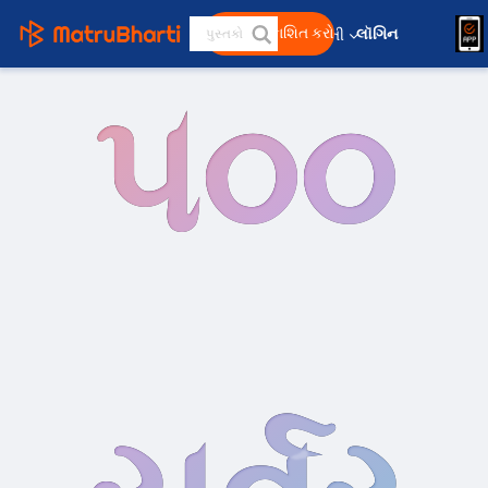
મફત પ્રકાશિત કરો
લૉગિન 
ગુજરાતી
૫૦૦