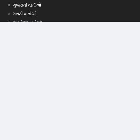
ગુજરાતી વાર્તાઓ
મરાઠી વાર્તાઓ
અંગ્રેજી વાર્તાઓ
બંગાળી વાર્તાઓ
મલયાલમ વાર્તાઓ
તમિલ વાર્તાઓ
તેલુગુ વાર્તાઓ
Follow Us On:
Download Our App :