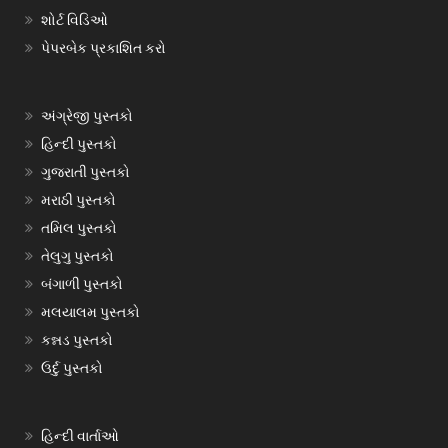
શોર્ટ વિડિઓ
પેપરબેક પ્રકાશિત કરો
અંગ્રેજી પુસ્તકો
હિન્દી પુસ્તકો
ગુજરાતી પુસ્તકો
મરાઠી પુસ્તકો
તમિલ પુસ્તકો
તેલુગુ પુસ્તકો
બંગાળી પુસ્તકો
મલયાલમ પુસ્તકો
કન્નડ પુસ્તકો
ઉર્દુ પુસ્તકો
હિન્દી વાર્તાઓ