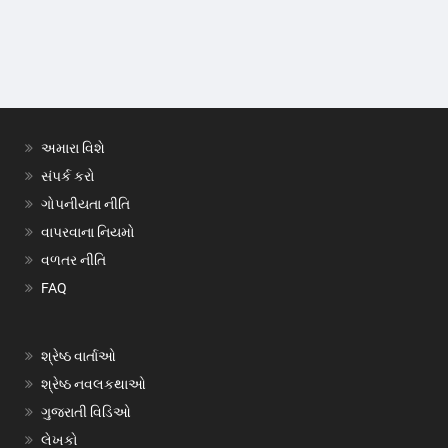
અમારા વિશે
સંપર્ક કરો
ગોપનીયતા નીતિ
વાપરવાના નિયમો
વળતર નીતિ
FAQ
શ્રેષ્ઠ વાર્તાઓ
શ્રેષ્ઠ નવલકથાઓ
ગુજરાતી વિડિઓ
લેખકો