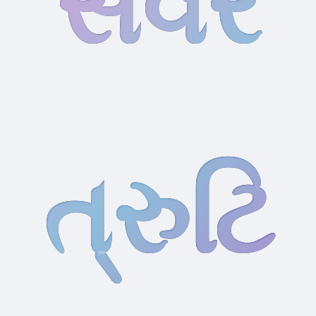
સર્વર
ત્રુટિ