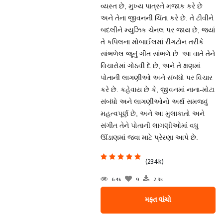
વ્યસ્ત છે, મુખ્ય પાત્રને મજાક કરે છે
અને તેના જીવનની ચિંતા કરે છે. તે ટીવીને
બદલીને મ્યુઝિક ચેનલ પર જાય છે, જ્યાં
તે કપિલના મોબાઈલમાં રીંગટોન તરીકે
સાંભળેલ જૂનું ગીત સાંભળે છે. આ વાતે તેને
વિચારોમાં ગોઠવી દે છે, અને તે ક્ષણમાં
પોતાની લાગણીઓ અને સંબંધો પર વિચાર
કરે છે. કહેવાય છે કે, જીવનમાં નાના-મોટા
સંબંધો અને લાગણીઓનો અર્થ સમજવું
મહત્વપૂર્ણ છે, અને આ મુલાકાતો અને
સંગીત તેને પોતાની લાગણીઓમાં વધુ
ઊંડાણમાં જવા માટે પ્રેરણા આપે છે.
(234k)
6.4k
9
2.9k
મફત વાંચો