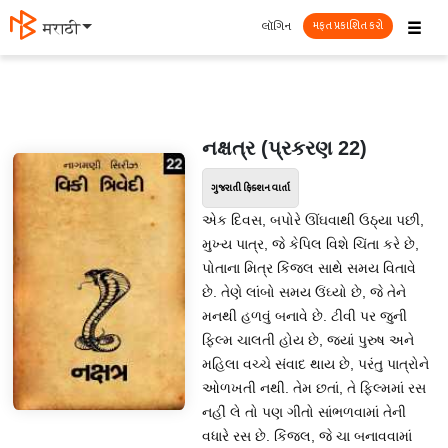
☰
લૉગિન
मराठी
મફત પ્રકાશિત કરો
નક્ષત્ર (પ્રકરણ 22)
ગુજરાતી ફિક્શન વાર્તા
એક દિવસ, બપોરે ઊંઘવાથી ઉઠ્યા પછી,
મુખ્ય પાત્ર, જે કેપિલ વિશે ચિંતા કરે છે,
પોતાના મિત્ર કિંજલ સાથે સમય વિતાવે
છે. તેણે લાંબો સમય ઉંઘ્યો છે, જે તેને
મનથી હળવું બનાવે છે. ટીવી પર જુની
ફિલ્મ ચાલતી હોય છે, જ્યાં પુરુષ અને
મહિલા વચ્ચે સંવાદ થાય છે, પરંતુ પાત્રોને
ઓળખતી નથી. તેમ છતાં, તે ફિલ્મમાં રસ
નહીં લે તો પણ ગીતો સાંભળવામાં તેની
વધારે રસ છે. કિંજલ, જે ચા બનાવવામાં