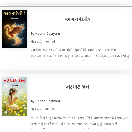
વર્ષની હતી અને સુરેખા ૧૯ વર્ષની.જમકુડીની બાને થયું કે બંને દીકરીઓને
પાર્લરનો કોર્સ
અગનપંખી?
by Heena Gopiyani
(5/5)
5.2k
સ્વર્ગના અમર બગીચાઓમાંથી, સુવર્ણ કિરણોના ઝૂંડ સાથે એક
અગનપંખી પૃથ્વી પર ઊતર્યું. તે કોઈ સામાન્ય પક્ષી નહોતું - તે દેવતાઓનું
સંતાન હતું, જે અમરત્વ, પુનર્જન્મ અને નવી આશાનું પ્રતીક હતું. તેની
પાંખોમાં તારાઓની ચમક અને હૃદયમાં નિઃસ્વાર્થ પ્રેમ વસતો હતો. આ
અગન
નટખટ મન
by Heena Gopiyani
(5/5)
5.9k
લેખક (ઢમક)નું નટખટ મનલેખક (ઢમક) એક શાંત સ્વભાવની સ્ત્રી હતી,
પરંતુ તેનું મન? તે તો એક નટખટ બાળકની જેમ હતું. ક્યારેક તે
ઉત્સાહથી ભરાઈ જતું અને નવા સપનાં જોવા લાગતું, તો ક્યારેક