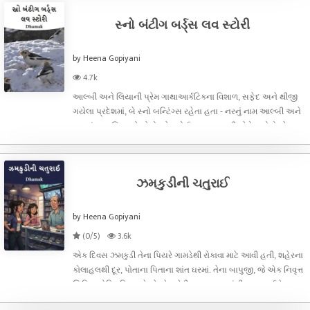
સ્નો બંટીગ બર્ડ્સ લવ સ્ટોરી
by Heena Gopiyani
4.7k
આલ્બી અને લિયાની પ્રેમ ગાથા​આર્કટિકના વિશાળ, સફેદ અને થીજી
ગયેલા પ્રદેશમાં, બે સ્નો બન્ટિંગ્સ રહેતા હતા - નરનું નામ આલ્બી અને
માદાનું નામ લિયા. તેઓનો પ્રેમ કોઈ સામાન્ય પક્ષી જેવો નહોતો; તે
હજારો વર્ષો જૂના બરફ જેટલો શુદ્ધ અને અફાટ હતો.​જ્યારે કડકડતી
ઠંડી
ઝમકુડીની ચતુરાઈ
by Heena Gopiyani
(0/5)
3.6k
એક દિવસ ઝમકુડી તેના પિયરે ગામડેથી રોકાવા માટે આવી હતી, શહેરના
કોલાહલથી દૂર, પોતાના પિતાના શાંત ઘરમાં. તેના બાપુજી, જે એક નિવૃત્ત
સિવિલ એન્જિનિયર છે, તેઓ કચેરીના કામકાજમાંથી મુક્ત થઈને
શાંતિથી જીવન વિતાવી રહ્યા હતા. તે દિવસે, બાપુજીને મળવા માટે એક