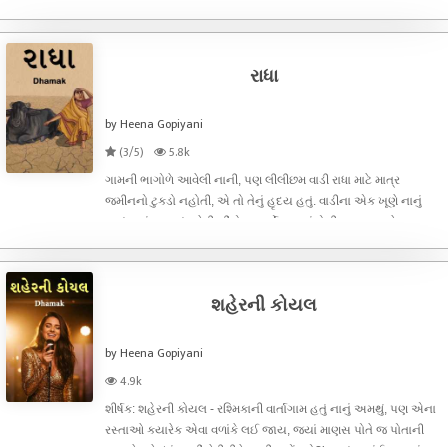
અચાનક ઉદાસ થઈને કોઈ ખૂણામાં સંતાઈ જતું. લેખક (ઢમક)
અવારનવાર પોતાના મન સાથે વાતો
રાધા
by Heena Gopiyani
(3/5)
5.8k
ગામની ભાગોળે આવેલી નાની, પણ લીલીછમ વાડી રાધા માટે માત્ર
જમીનનો ટુકડો નહોતી, એ તો તેનું હૃદય હતું. વાડીના એક ખૂણે નાનું
કાચું પાકું ઘર હતું, જેની ભીંતો પર વર્ષો જૂના રંગોની છાપ હજીયે તાજી
હતી. ઘરની પાછળ એક મોટો વડલો હતો, જેની ઘટામાં આખો દિવસ
પંખીઓનો કલરવ ગ
શહેરની કોયલ
by Heena Gopiyani
4.9k
શીર્ષક: શહેરની કોયલ - રશ્મિકાની વાર્તાગામ હતું નાનું અમથું, પણ એના
રસ્તાઓ ક્યારેક એવા વળાંકે લઈ જાય, જ્યાં માણસ પોતે જ પોતાની