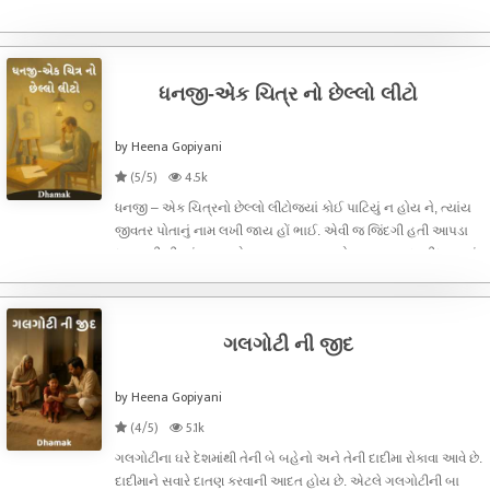
જાતને પૂછે, ‘હું અહીં કેવી રીતે આવી પહોંચ્યો?’ આવું જ કંઈક બન્યું
આપણીની રશ્મિકા સાથે.રશ્મિકાને નાનપણથી ગીતો ગાવાનો શોખ હતો.
એનો
ધનજી-એક ચિત્ર નો છેલ્લો લીટો
by Heena Gopiyani
(5/5)
4.5k
ધનજી – એક ચિત્રનો છેલ્લો લીટોજ્યાં કોઈ પાટિયું ન હોય ને, ત્યાંય
જીવતર પોતાનું નામ લખી જાય હોં ભાઈ. એવી જ જિંદગી હતી આપડા
ધનજીની.ગીર પંથકના એક નાનકડા ગામડાનો માણસ, સાદા સીધા ઘરમાં
જન્મેલો – ધીમી ધીમી આંખો, શાંત સ્વભાવ અને અંદરખાને જાણે કલાનો
દરિયો હિલોળા મ
ગલગોટી ની જીદ
by Heena Gopiyani
(4/5)
5.1k
ગલગોટીના ઘરે દેશમાંથી તેની બે બહેનો અને તેની દાદીમા રોકાવા આવે છે.
દાદીમાને સવારે દાતણ કરવાની આદત હોય છે. એટલે ગલગોટીની બા