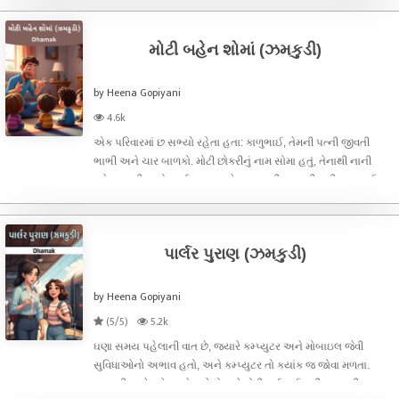
ફર્યા, પણ દિશાની બે મોટી બ
મોટી બહેન શોમાં (ઝમકુડી)
by Heena Gopiyani
4.6k
એક પરિવારમાં છ સભ્યો રહેતા હતા: કાળુભાઈ, તેમની પત્ની જીવતી
ભાભી અને ચાર બાળકો. મોટી છોકરીનું નામ સોમા હતું, તેનાથી નાની
સુરેખા, પછી નાનો ભાઈ પવન અને સાવ નાની ઝમકુડી હતી.કાળુભાઈ
ધંધાકીય રીતે કોન્ટ્રાક્ટરનું કામ કરતા હતા. ઘરની સામે જ તેમની
ઓફિસ હતી. કાળુભાઈ
પાર્લર પુરાણ (ઝમકુડી)
by Heena Gopiyani
(5/5)
5.2k
ઘણા સમય પહેલાની વાત છે, જ્યારે કમ્પ્યુટર અને મોબાઇલ જેવી
સુવિધાઓનો અભાવ હતો, અને કમ્પ્યુટર તો ક્યાંક જ જોવા મળતા.
જમકુડી અને સુરેખા, બે બહેનો, હવે મોટી થઈ ગઈ હતી. જમકુડી ૧૬