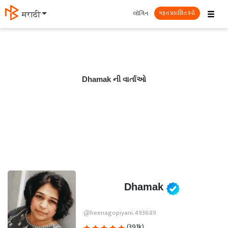
☰
લૉગિન
मराठी
મફત પ્રકાશિત કરો
Dhamak ની વાર્તાઓ
Dhamak
@heenagopiyani.493689
(391k)