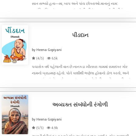
સાત સભ્યો હતા—મા, બાપ અને પાંચ છોકરાઓ.માતાનું નામ:
જીવંતિકાપિતાનું નામ: જીવનશંકર1 દીકરીનું નામ: ભાનુ2 દીકરીનું નામ:
શોમા3 દીકરીનું નામ: શુરેખા4 દીકરાનું નામ: પવન5 દીકરીનું નામ:
મીનાઉનાળાનું
પીંડદાન
by Heena Gopiyani
(4/5)
6.5k
પચાસેક વર્ષ પહેલાની વાત છે.નાનકડા ખીરસરા ગામમાં રામસંકર ગોર
નામનો બ્રાહ્મણ રહેતો. પોતે કાશીથી ભણેલા હોવાનો ડોળ કરતો, અને
જીવનમાં બધું લોલમલોલ ચાલતું. રામસંકરને બે દીકરાઓ હતા, લીલાશંકર
અને જીવાશંકર.રામસંકર વૃદ્ધ થતાં પથારીવશ થયા. મોટો દીકરો
લીલાશંકર, જેને
અવ્યક્ત સંબંધોની રંગોળી
by Heena Gopiyani
(5/5)
4.9k