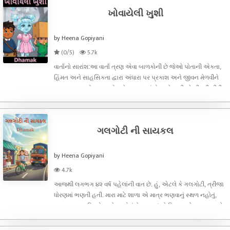
ખોવાયેલી ખુશી
by Heena Gopiyani
(0/5)
5.7k
વાર્તાનો સારાંશ:આ વાર્તા ત્રણ એવા બાળકોની છે જેઓ પોતાની એકતા,
હિંમત અને સાહસિકતા દ્વારા અંધારા પર પ્રકાશ અને જીવન મેળવીને
જીવતા હતા. એક જાદુએ શહેરના બધા રંગો અને ખુશીઓ છીનવી લીધી
હતી. મયુર, કિશાન અને રાજકુમારી સલોની અત્યારે સાથે મળીને આ
ખુશીઓ શોધવા નીકળે
ગલગોટી ની સાયકલ
by Heena Gopiyani
4.7k
આજથી લગભગ ૪૨ વર્ષ પહેલાંની વાત છે. હું, એટલે કે ગલગોટી, ત્રીજા
ધોરણમાં ભણતી હતી. મારા માટે શાળા એ માત્ર ભણવાનું સ્થળ નહોતું,
પણ નવા નવા મિત્રો અને રમતોનું મેદાન હતું. તે દિવસ મને હજી યાદ છે.
અમારી સ્કૂલમાં મોટા ધોરણની એક વિદ્યાર્થિની, જે કદાચ પાંચમા કે છઠ