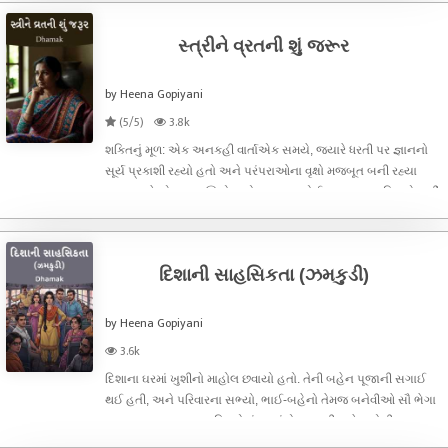
નિવૃત્ત
સ્ત્રીને વ્રતની શું જરૂર
by Heena Gopiyani
(5/5)
3.8k
શક્તિનું મૂળ: એક અનકહી વાર્તાએક સમયે, જ્યારે ધરતી પર જ્ઞાનનો
સૂર્ય પ્રકાશી રહ્યો હતો અને પરંપરાઓના વૃક્ષો મજબૂત બની રહ્યા
હતા, ત્યારે એક પ્રશ્ન ઊભો થયો. આ પ્રશ્ન કોઈ સામાન્ય વ્યક્તિએ નહીં,
પણ ધમક નામની એક જ્ઞાની અને વિચારશીલ સ્ત્રીએ ઉઠાવ્યો હતો.
ધમકના મનમ
દિશાની સાહસિકતા (ઝમકુડી)
by Heena Gopiyani
3.6k
દિશાના ઘરમાં ખુશીનો માહોલ છવાયો હતો. તેની બહેન પૂજાની સગાઈ
થઈ હતી, અને પરિવારના સભ્યો, ભાઈ-બહેનો તેમજ બનેવીઓ સૌ ભેગા
થયા હતા. શરૂઆતના દિવસોમાં ઘરમાં રોનક હતી, મહેમાનોની
અવરજવર હતી. ધીમે ધીમે, મોટાભાગના મહેમાનો પોતપોતાના ઘરે પાછા