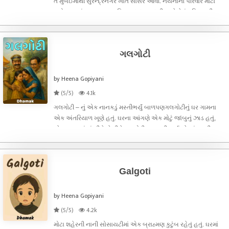
તે મુંબઈમાંથી સુરેન્દ્રનગર ખાતે સાસરે આવી. નયનાનો પરિવાર મોટો
હતો—ઘરમાં સાસુ, સસરા, દિયર, દાદાજી-દાદી અને તેનું પતિ રમણીક—
all in one roof.નયનાના સાસુ સ્વભાવથી તો બહુ મીઠા બોલતા હતાં,પણ
ધીમે ધીમે
ગલગોટી
by Heena Gopiyani
(5/5)
4.1k
ગલગોટી – નું એક નાનકડું મસ્તીભર્યું બાળપણગલગોટીનું ઘર ગામના
એક અંતરિયાળ ખૂણે હતું. ઘરના આંગણે એક મોટું જાંબુનું ઝાડ હતું,
જેના ઘાટા છાંયાં નીચે બેસીને ગલગોટી બહુસારી વાર્તાઓ સાંભળતી.
ક્યારેક પંખીડાઓને જોઈને ઊડી જવાનું મન થતું, તો ક્યારેક ધૂળમાંથી
માટલાં બ
Galgoti
by Heena Gopiyani
(5/5)
4.2k
મોટા શહેરની નાની સોસાયટીમાં એક બ્રાહ્મણ કુટુંબ રહેતું હતું. ઘરમાં