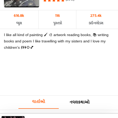
616.8k
116
275.4k
વ્યુસ
પુસ્તકો
ડાઉનલોડસ
I like all kind of painting 🖌️ 🎨 artwork reading books, 📚 writing
books and poem I like travelling with my sisters and I love my
children's 💃👫🌻💕
વાર્તાઓ
નવલકથાઓ