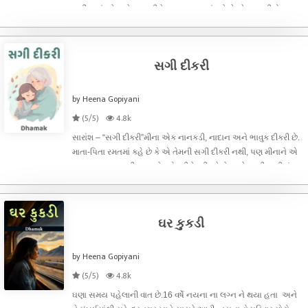
ફળીયામાં રહેતા હેમા માસીને દાતણ લાવવાનું કહે છે. હેમા માસી રોજ
સવારે બધાના ઘરે દુધ દેવા જતા. પહેલા ના જમાના માં કોથરીમાં દુધ મળતું
ન
સગી દીકરી
by Heena Gopiyani
(5/5)
4.8k
સારાંશ – “સગી દીકરી”મીના એક નાનકડી, નાદાન અને ભાવુક દીકરી છે.
માતા-પિતા રમતમાં કહે છે કે એ તેમની સગી દીકરી નથી, પણ મીનાને એ
વાત હૃદય પર લાગી જાય છે. એ ડરીને રડી પડે છે અને બાની સાડીમાં
છૂપાઈ જાય છે. બા એને સમજાવે છે કે એ તો તેમની જ દીકરી છે. મીના
પછી સૌને
ઘર કુકડી
by Heena Gopiyani
(5/5)
4.8k
ઘણા સમય પહેલાની વાત છે.16 વર્ષે નયના ના લગ્ન ને થયા હતા અને