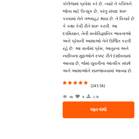
કોલેજમાં પ્રવેશ કરે છે, ત્યારે તે કપિલને
જોવા માટે ઉત્સુક છે, પરંતુ સંવાદ શરૂ
કરવામાં તેને ગભરાહટ થાય છે. તે વિચારે છે
કે કથા કેવી રીતે શરૂ કરવી. આ
દરમિયાન, તેની મનોવિજ્ઞાનિક ભાવનાઓ
અને પ્રેમની આશાઓ તેને ઉર્જિત કરતી
રહે છે. આ વાર્તામાં પ્રેમ, આતુરતા અને
નસીબના મુદ્દાઓને સ્પષ્ટ રીતે દર્શાવવામાં
આવ્યા છે, જેમાં યુવતીના આંતરિક સંઘર્ષ
અને આશાઓને સમજાવવામાં આવ્યા છે.
(245.5k)
6k
9
2.7k
મફત વાંચો