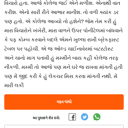
વિચારો હતા. આજે કોલેજ જઈ એને મળીશ. એનાથી વાત
કરીશ. એનો સારી રીતે આભાર માનીશ. તો વળી ક્યાંક ડર
પણ હતો. એ કોલેજ આવ્યો તો હશેને? જેમ તેમ કરી હું
મારા વિચારોને ખંખેરી, મારા વાળને ઉપર પોનીટેલમાં બાંધવાને
કે પફ કોમ્બ કરવાને બદલે એમને ખુલ્લા રાખી બ્રેકફાસ્ટ
ટેબલ પર પહોચી. એ જ ઓલ્ડ ચાઈનાવેરમાં બટરટોસ્ટ
અને ચાનો માગ પતાવી હું મમ્મીને બાય કહી કોલેજ તરફ
નીકળી. મમ્મી તો આજે પણ મને ઘરે જ રાખવા માંગતી હતી
પણ મેં જીદ કરી કે હું લેકચર મિસ કરવા માંગતી નથી. મેં
મારી લકી
મફત વાંચો
આ પુસ્તકને શેર કરો: