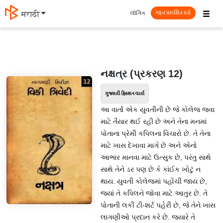
☰
લૉગિન
मराठी
મફત પ્રકાશિત કરો
નક્ષત્ર (પ્રકરણ 12)
ગુજરાતી ફિક્શન વાર્તા
આ વાર્તા એક યુવતીની છે જે કોલેજ જવા
માટે તૈયાર થઈ રહી છે અને તેના મનમાં
પોતાના પ્રેમી કપિલના વિચારો છે. તે તેના
માટે ખાસ દેખાવા માગે છે અને એનો
આભાર માનવા માટે ઉત્સુક છે, પરંતુ સાથે
સાથે તેને ડર પણ છે કે કાંઈક ખોટું ન
થાય. યુવતી કોલેજમાં પહોંચી જાય છે,
જ્યાં તે કપિલને જોવા માટે આતુર છે. તે
પોતાની લકી ટી-શર્ટ પહેરી છે, જે તેને ખાસ
લાગણીઓ પ્રદાન કરે છે. જ્યારે તે