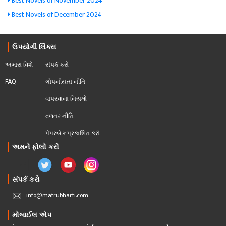
Best Novels of November 2024
Best Novels of December 2024
ઉપયોગી લિંક્સ
અમારા વિશે
સંપર્ક કરો
FAQ
ગોપનીયતા નીતિ
વાપરવાના નિયમો 
વળતર નીતિ
પેપરબેક પ્રકાશિત કરો
અમને ફોલો કરો
સંપર્ક કરો
info@matrubharti.com
મોબાઈલ એપ