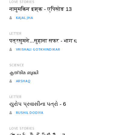
LOVE STORIES
नामुमकिन इश्क - एपिसोड 13
KAJAL JHA
LETTER
पत्रसुमने...सुहाना सफर - भाग ८
VRISHALI GOTKHINDIKAR
SCIENCE
കൃത്രിമ ബുദ്ധി
ARSHAQ
LETTER
યુરોપ પ્રવાસીના પત્રો - 6
RUSHIL DODIYA
LOVE STORIES