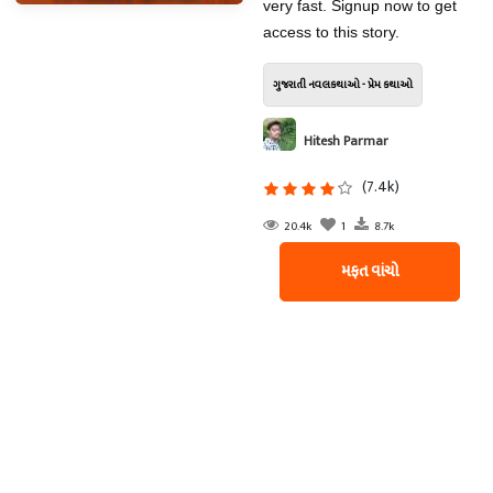
very fast. Signup now to get
access to this story.
ગુજરાતી નવલકથાઓ - પ્રેમ કથાઓ
Hitesh Parmar
(7.4k)
20.4k
1
8.7k
મફત વાંચો