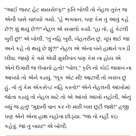
"આઈ જસ્ટ હેટ માયસેલ્ફ!" કૃતિ બોલી તો નેહલ તુરંત જ
એની પાસે ચાલ્યો ગયો. "હે ભગવાન, પણ કેમ તું આવું કહે
છે?! શું થયું છે?!" નેહલ એ સવાલો કર્યા. "હા તો, હું કેટલી
બુરી છું!" એ બોલી. "તું નહિ બુરી, બેહતરીન છું, ચૂપ થઈ જા
અને કહે તો થયું છે શું?!" નેહલ એ એના બંને હાથને પકડી
લીધા. જાણે કે ગમે એવી મુસીબત પણ કેમ ના હોય એ
એને ઉગારી જ લેવાનો હતો! "બોલ," કૃતિ નો કોઈ જવાબ ના
આવ્યો તો એને કહ્યું. "લૂક એટ મી! આટલી તો ખરાબ છું
હું, તો તું કેમ એકસેપ્ટ નહિ કરતો!" એને નેહલની આંખોમાં
જોતા કહ્યું તો નેહલ માટે તો એ આંખો આંખો નહોતી, એનું
બધું જ હતું! "મુદ્દાની વાત કર ને! મારી બસ છૂટી જશે!" હજી
પણ એને એના હાથ નહોતા છોડ્યા. "જા તો નહીં કંઇ
કહેવું, જા તું બાય!" એ બોલી.