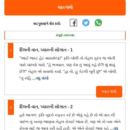
મફત વાંચો
આ પુસ્તકને શેર કરો:
સંપૂર્ણ નવલકથા
1
દિલની વાત, પ્યારની સોગાત - 1
"આઈ જસ્ટ હેટ માયસેલ્ફ!" કૃતિ બોલી તો નેહલ તુરંત જ એની
પાસે ચાલ્યો ગયો. "હે ભગવાન, પણ કેમ તું આવું કહે છે?! શું થયું
છે?!" નેહલ એ સવાલો કર્યા. "હા તો, હું કેટલી બુરી છું!" એ બોલી.
"તું નહિ
...વધુ વાંચો
મફત વાંચો
2
દિલની વાત, પ્યારની સોગાત - 2
હવે આગળ: કૃતિ ખુદને નફરત કરે છે એવું કહે છે તો એ વાત ની
પાછળ નું કારણ જાણવા નેહલ રોકાઈ જાય છે, પણ એ તો બસ એને
રોકવા માટે જ આવું કરી રહી હતી, એ એને રોકાઈ જવા કહે
...વધુ