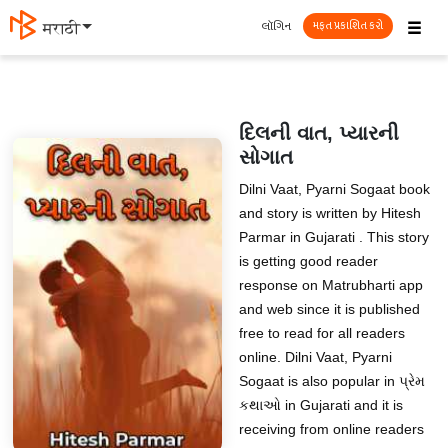
☰
લૉગિન
मराठी
મફત પ્રકાશિત કરો
દિલની વાત, પ્યારની
સોગાત
Dilni Vaat, Pyarni Sogaat book
and story is written by Hitesh
Parmar in Gujarati . This story
is getting good reader
response on Matrubharti app
and web since it is published
free to read for all readers
online. Dilni Vaat, Pyarni
Sogaat is also popular in પ્રેમ
કથાઓ in Gujarati and it is
receiving from online readers