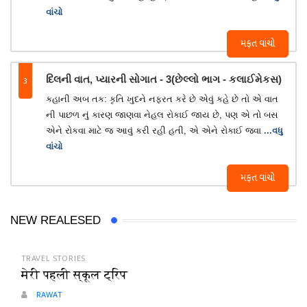
વાંચો
મફત વાંચો
3
દિલની વાત, પ્યારની સોગાત - 3(છેલ્લો ભાગ - કલાઈમેકસ)
કહાની અબ તક: કૃતિ ખુદને નફરત કરે છે એવું કહે છે તો એ વાત
ની પાછળ નું કારણ જાણવા નેહલ રોકાઈ જાય છે, પણ એ તો બસ
એને રોકવા માટે જ આવું કરી રહી હતી, એ એને રોકાઈ જવા
...વધુ
વાંચો
મફત વાંચો
NEW REALESED
TRAVEL STORIES
मेरी पहली स्कूल ट्रिप
RAWAT