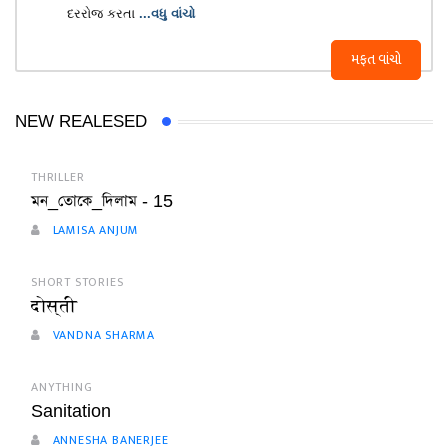
દરરોજ કરતા
...વધુ વાંચો
મફત વાંચો
NEW REALESED
THRILLER
মন_তোকে_দিলাম - 15
LAMISA ANJUM
SHORT STORIES
दोस्ती
VANDNA SHARMA
ANYTHING
Sanitation
ANNESHA BANERJEE