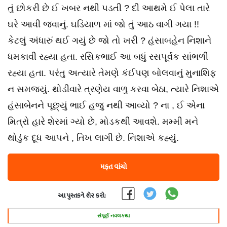
તું છોકરી છે ઈ ખબર નથી પડતી ? દી આથમે ઈ પેલા તારે
ઘરે આવી જવાનું. ઘડિયાળ માં જો તું આઠ વાગી ગયા !!
કેટલું અંધારું થઈ ગયું છે જો તો ખરી ? હંસાબહેન નિશાને
ધમકાવી રહ્યા હતા. રસિકભાઈ આ બધું રસપૂર્વક સાંભળી
રહ્યા હતા. પરંતુ અત્યારે તેમણે કંઈપણ બોલવાનું મુનાશિફ
ન સમજ્યું. થોડીવારે ત્રણેય વાળુ કરવા બેઠા, ત્યારે નિશાએ
હંસાબેનને પૂછ્યું ભાઈ હજુ નથી આવ્યો ? ના , ઈ એના
મિત્રો હારે શેરમાં ગ્યો છે, મોડકથી આવશે. મમ્મી મને
થોડુંક દૂધ આપને , તિખ લાગી છે. નિશાએ કહ્યું.
મફત વાંચો
આ પુસ્તકને શેર કરો:
સંપૂર્ણ નવલકથા