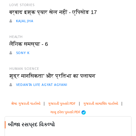
LOVE STORIES
बर्बाद इश्क प्यार खेल नहीं - एपिसोड 17
KAJAL JHA
HEALTH
लैंगिक समस्या - 6
SONY K
HUMAN SCIENCE
शूद्र मानसिकता' और प्रतिभा का पलायन
VEDANTA LIFE AGYAT AGYANI
શ્રેષ્ઠ ગુજરાતી વાર્તાઓ
|
ગુજરાતી પુસ્તકો PDF
|
ગુજરાતી સામાજિક વાર્તાઓ
|
ગાબુ હરેશ પુસ્તકો PDF
બીજા રસપ્રદ વિકલ્પો