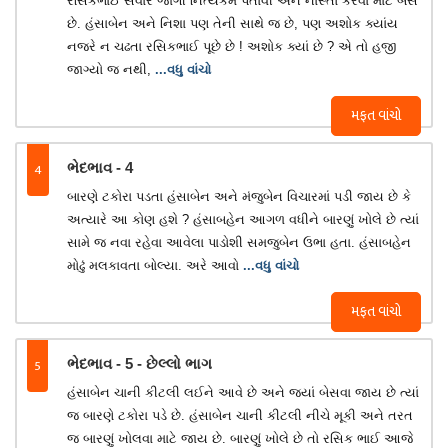
રસિકભાઈ સવારે જાગી નિત્યકર્મ પતાવી અને નાસ્તો કરવા માટે બેસે
છે. હંસાબેન અને નિશા પણ તેની સાથે જ છે, પણ અશોક ક્યાંય
નજરે ન ચઢતા રસિકભાઈ પૂછે છે ! અશોક ક્યાં છે ? એ તો હજી
જાગ્યો જ નથી,
...વધુ વાંચો
મફત વાંચો
4
ભેદભાવ - 4
બારણે ટકોરા પડતા હંસાબેન અને મંજુબેન વિચારમાં પડી જાય છે કે
અત્યારે આ કોણ હશે ? હંસાબહેન આગળ વધીને બારણું ખોલે છે ત્યાં
સામે જ નવા રહેવા આવેલા પાડોશી સમજુબેન ઉભા હતા. હંસાબહેન
મોઢું મલકાવતા બોલ્યા. અરે આવો
...વધુ વાંચો
મફત વાંચો
5
ભેદભાવ - 5 - છેલ્લો ભાગ
હંસાબેન ચાની કીટલી લઈને આવે છે અને જ્યાં બેસવા જાય છે ત્યાં
જ બારણે ટકોરા પડે છે. હંસાબેન ચાની કીટલી નીચે મૂકી અને તરત
જ બારણું ખોલવા માટે જાય છે. બારણું ખોલે છે તો રસિક ભાઈ આજે