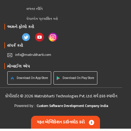
વળતર નીતિ
પેપરબેક પ્રકાશિત કરો
અમને ફોલો કરો
સંપર્ક કરો
info@matrubharti.com
મોબાઈલ એપ
Download On App Store
Download On Play Store
કોપીરાઈટ © 2026 Matrubharti Technologies Pvt. Ltd. સર્વ હક્ક સ્વાધીન
Custom Software Development Company India
Powered by :
મફત એપ્લિકેશન ડાઉનલોડ કરો