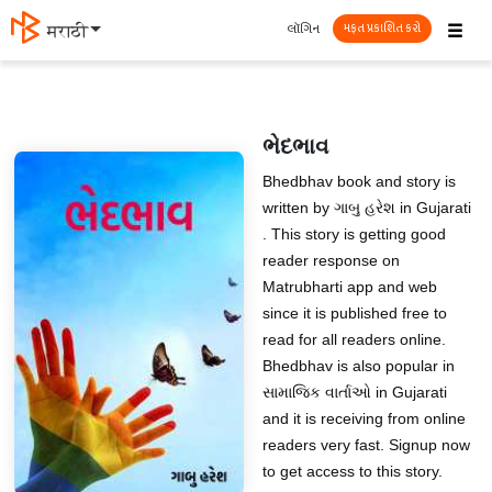
☰
લૉગિન
मराठी
મફત પ્રકાશિત કરો
ભેદભાવ
Bhedbhav book and story is
written by ગાબુ હરેશ in Gujarati
. This story is getting good
reader response on
Matrubharti app and web
since it is published free to
read for all readers online.
Bhedbhav is also popular in
સામાજિક વાર્તાઓ in Gujarati
and it is receiving from online
readers very fast. Signup now
to get access to this story.