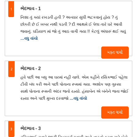
1
ભેદભાવ - 1
નિશા તું ક્યાં રખડતી હતી ? અત્યાર સુધી ભટકવાનું હોય ? તું
છોકરી છે ઈ ખબર નથી પડતી ? દી આથમે ઈ પેલા તારે ઘરે આવી
જવાનું. ઘડિયાળ માં જો તું આઠ વાગી ગયા !! કેટલું અંધારું થઈ ગયું
...વધુ વાંચો
મફત વાંચો
2
ભેદભાવ - 2
હવે પછી આ બધુ આ ઘરમાં નહીં ચાલે. એમ કહીને રસિકભાઈ પહેલા
ટીવી બંધ કરી અને પછી પોતાના રૂમમાં ગયા. અશોક પણ ગુસ્સા
સાથે પોતાના રૂમની અંદર જતો રહ્યો. હંસાબેન એ બંનેને જતા જોઈ
રહ્યા અને પછી મુખ્ય દરવાજો
...વધુ વાંચો
મફત વાંચો
3
ભેદભાવ - 3