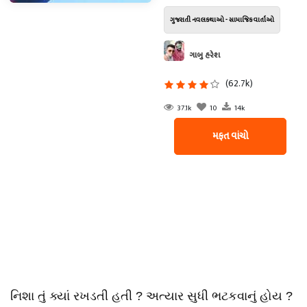
ગુજરાતી નવલકથાઓ - સામાજિક વાર્તાઓ
ગાબુ હરેશ
(62.7k)
37.1k
10
14k
મફત વાંચો
નિશા તું ક્યાં રખડતી હતી ? અત્યાર સુધી ભટકવાનું હોય ?