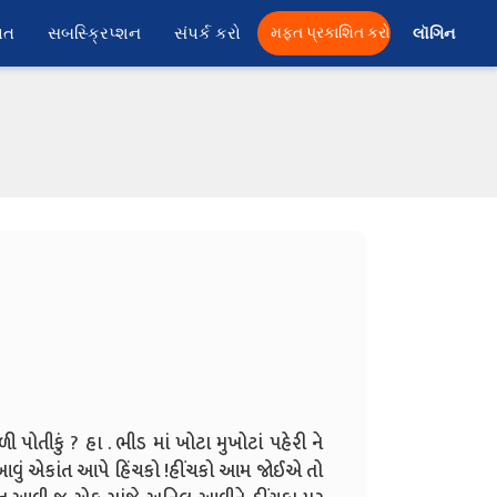
ાત
સબસ્ક્રિપ્શન
સંપર્ક કરો
મફત પ્રકાશિત કરો
લૉગિન 
ોતીકું ? હા . ભીડ માં ખોટા મુખોટાં પહેરી ને
ું.આવું એકાંત આપે હિંચકો !હીંચકો આમ જોઈએ તો