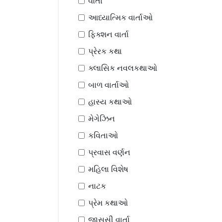
વાર્તા
આધ્યાત્મિક વાર્તાઓ
ફિક્શન વાર્તા
પ્રેરક કથા
ક્લાસિક નવલકથાઓ
બાળ વાર્તાઓ
હાસ્ય કથાઓ
મેગેઝિન
કવિતાઓ
પ્રવાસ વર્ણન
મહિલા વિશેષ
નાટક
પ્રેમ કથાઓ
જાસૂસી વાર્તા