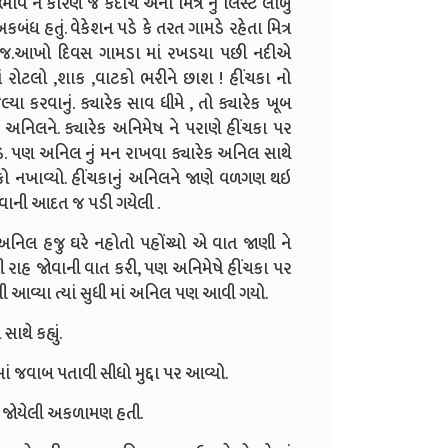
ને કારણે જ કદાચ એના મિત્ર નું લિસ્ટ લાંબુ
 અકબંધ હતું. વેકેશન પડે કે તરત ગામડે રહેતા મિત્ર
ખરો જ.આખો દિવસ ગામડા માં રખડયા પછી નદીએ
રોટલો ,શાક ,વાટકો ભરીને છાશ ! હીંચકા નો
 કરવાનું. ક્યારેક સાવ ધીમે , તો ક્યારેક ખૂબ
નિલને. ક્યારેક અનિમેષ ને પરાણે હીંચકા પર
ચડે. પણ અનિલ નું મન રાખવા ક્યારેક અનિલ સાથે
ચકો નખાવ્યો. હીંચકાનું અનિલને જાણે વળગણ થઇ
વવાની આદત જ પડી ગયેલી .
નિલ હજુ ઘરે નહોતો પહોંચ્યો એ વાત જાણી ને
સી રાહ જોવાની વાત કરી, પણ અનિમેષે હીંચકા પર
્મી આવ્યા ત્યાં સુધી માં અનિલ પણ આવી ગયો.
થે કહ્યું.
ંકમાં જવાબ પતાવી સીધો મુદ્દા પર આવ્યો.
 ન જોયેલી અકળામણ હતી.