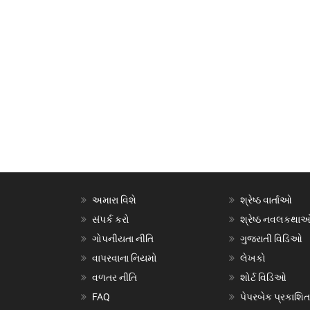
અમારા વિશે
શ્રેષ્ઠ વાર્તાઓ
સંપર્ક કરો
શ્રેષ્ઠ નવલકથા
ગોપનીયતા નીતિ
ગુજરાતી વિડિઓ
વાપરવાના નિયમો
લેખકો
વળતર નીતિ
શોર્ટ વિડિઓ
FAQ
પેપરબેક પ્રકાશિત