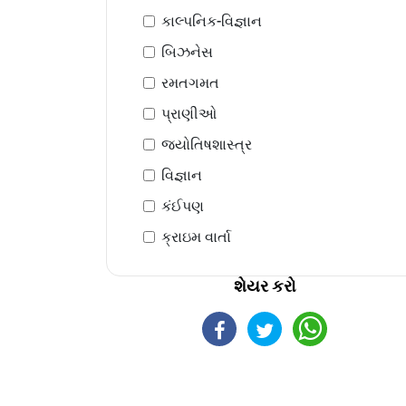
કાલ્પનિક-વિજ્ઞાન
બિઝનેસ
રમતગમત
પ્રાણીઓ
જ્યોતિષશાસ્ત્ર
વિજ્ઞાન
કંઈપણ
ક્રાઇમ વાર્તા
શેયર કરો