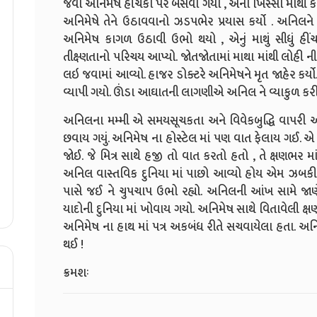
જેવો અનિમેષ હીંચકા પર બેસવા ગયો , એના ખિસ્સા માંથી
અનિમેષે તેને ઉઠાવવાનો ઝડપભેર પ્રયાસ કર્યો . અનિલને
અનિમેષ કાગળ ઉઠાવી ઉભો થયો , એનું માથું સીધું હીં
તીક્ષ્ણતાનો પરિચય આપ્યો. જોતજોતામાં માથા માંથી લોહી ન
લઇ જવામાં આવ્યો. હાજર ડોક્ટરે અનિમેષને મૃત જાહેર કર્યો
વ્યાપી ગયો. ઊંડા આઘાતની લાગણીએ અનિલ ને વ્યાકુળ કરી 
અનિલના મમ્મી એ સમયસૂચકતા અને વિવેકબુદ્ધિ વાપરી અ
છવાય ગયું. અનિમેષ ના હોસ્ટેલ માં પણ વાત ફેલાય ગઈ. એ
જોઈ. જે મિત્ર સાથે હજી તો વાત કરતો હતો , તે ક્ષણભર 
અનિલ વાસ્તવિક દુનિયા માં પાછો આવ્યો હોય એમ ઝબકી ગ
પાસે જઈ ને ચુપચાપ ઉભો રહ્યો. અનિલની આંખ સામે જાણ
યાદોની દુનિયા માં ખોવાય ગયો. અનિમેષ સાથે વિતાવેલી ક્ષ
અનિમેષ ના હાથ માં પત્ર અકબંધ રીતે સચવાયેલા હતા. અનિલ
થઈ !
ક્રમશઃ