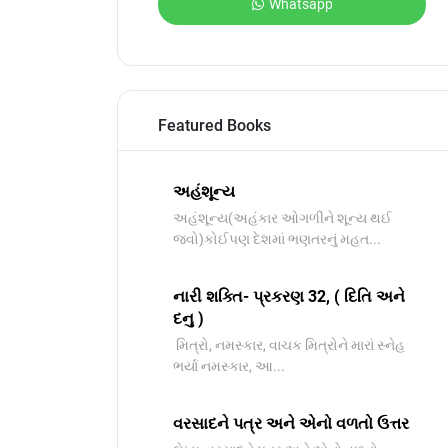
Whatsapp
Featured Books
અહંશૂન્ય
અહંશૂન્ય(અહંકાર ઓગળીને શૂન્ય થઈ
જવો)કોઈપણ દેશમાં ભણતરનું મહત...
નારી શક્તિ- પ્રકરણ 32, ( દિતિ અને
દનુ )
મિત્રો, નમસ્કાર, વાચક મિત્રોને મારાં સ્નેહ
ભર્યા નમસ્કાર, આ...
વરસાદને પત્ર અને એનો વળતો ઉત્તર