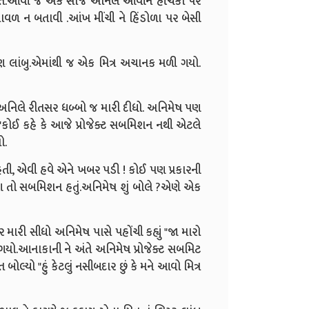
ોસ્ત.આવી જ એક સાંજે અનિલ આવીને હીંચકા પર
ાવળ ન બતાવી .આંખ મીંચી ને હિંડોળા પર બેસી
 પણ લાંબુ.એમાંથી જ એક મિત્ર અચાનક મળી ગયો.
ા અનિલે રીતસર ધબ્બો જ મારી દીધો. અનિમેષ પણ
ો."કોઈ કહે કે આજે પ્રોજેક્ટ સબમિશન નથી એટલે
ો.
ી, એવી હવે એને ખબર પડી ! કોઈ પણ પ્રકારની
આ તો સબમિશન હતું.અનિમેષ શું બોલે ?એણે એક
ારી સીધો અનિમેષ પાસે પહોંચી કહ્યું "જા મારો
ગયો.આનાકાની ને અંતે અનિમેષ પ્રોજેક્ટ સબમિટ
લ્યો "હું કેટલું નસીબદાર છું કે મને આવો મિત્ર