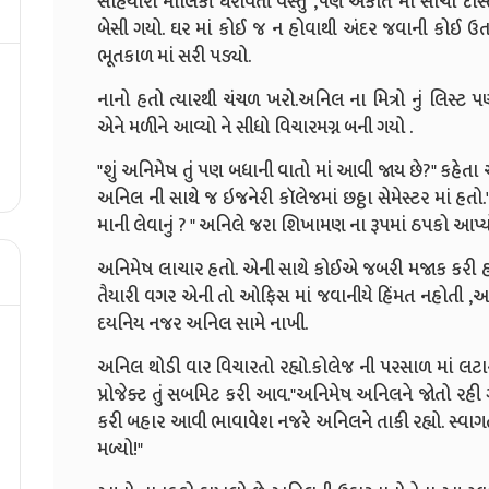
સહિયારી માલિકી ધરાવતી વસ્તુ ,પણ એકાંત માં સાચો દ
બેસી ગયો. ઘર માં કોઈ જ ન હોવાથી અંદર જવાની કોઈ ઉત
ભૂતકાળ માં સરી પડ્યો.
નાનો હતો ત્યારથી ચંચળ ખરો.અનિલ ના મિત્રો નું લિસ્ટ
એને મળીને આવ્યો ને સીધો વિચારમગ્ન બની ગયો .
"શું અનિમેષ તું પણ બધાની વાતો માં આવી જાય છે?" કહેત
અનિલ ની સાથે જ ઇજનેરી કૉલેજમાં છઠ્ઠા સેમેસ્ટર માં હત
માની લેવાનું ? " અનિલે જરા શિખામણ ના રૂપમાં ઠપકો આપ્ય
અનિમેષ લાચાર હતો. એની સાથે કોઈએ જબરી મજાક કરી હત
તૈયારી વગર એની તો ઓફિસ માં જવાનીયે હિંમત નહોતી ,
દયનિય નજર અનિલ સામે નાખી.
અનિલ થોડી વાર વિચારતો રહ્યો.કોલેજ ની પરસાળ માં લટાર મ
પ્રોજેક્ટ તું સબમિટ કરી આવ."અનિમેષ અનિલને જોતો રહી 
કરી બહાર આવી ભાવાવેશ નજરે અનિલને તાકી રહ્યો. સ્વાગત બો
મળ્યો!"