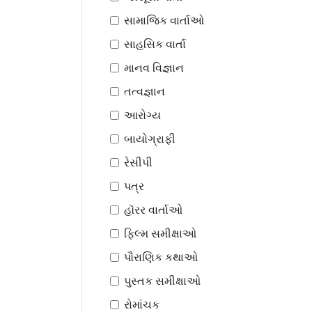
સામાજિક વાર્તાઓ
સાહસિક વાર્તા
માનવ વિજ્ઞાન
તત્વજ્ઞાન
આરોગ્ય
બાયોગ્રાફી
રેસીપી
પત્ર
હૉરર વાર્તાઓ
ફિલ્મ સમીક્ષાઓ
પૌરાણિક કથાઓ
પુસ્તક સમીક્ષાઓ
રોમાંચક