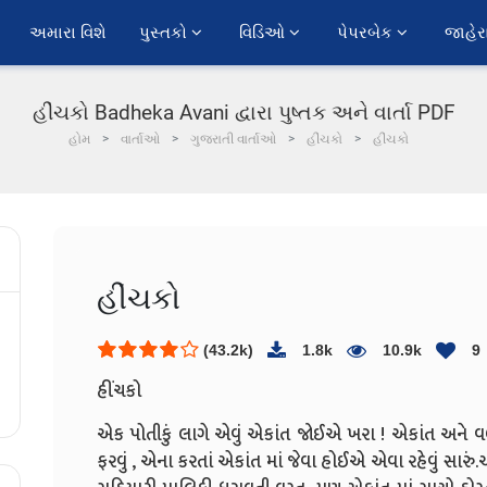
અમારા વિશે
પુસ્તકો 
વિડિઓ 
પેપરબેક 
જાહેર
હીંચકો Badheka Avani દ્વારા પુષ્તક અને વાર્તા PDF
હોમ
વાર્તાઓ
ગુજરાતી વાર્તાઓ
હીંચકો
હીંચકો
હીંચકો
(43.2k)
1.8k
10.9k
9
હીંચકો
એક પોતીકું લાગે એવું એકાંત જોઈએ ખરા ! એકાંત અને વળી પ
ફરવું , એના કરતાં એકાંત માં જેવા હોઈએ એવા રહેવું સાર