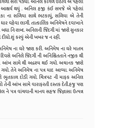
 કાગળો સરી પડ્યા. અનિલ કાગળ ઉઠાવે એ પહેલાં
 આશ્ચર્ય થયું . અનિલ હજી કંઈ સમજે એ પહેલાં
ચકા ના સળિયા સાથે ભટકાયું, સળિયા એ તેની
ી ધાર વહેવા લાગી. તાત્કાલિક અનિમેષને દવાખાને
. બધા નિઃશબ્દ. અનિલની જિંદગી માં જાણે સુનકાર
દીધો.શું કરવું એની ખબર જ ન રહી.
નિમેષ ના ઘરે જાણ કરી. અનિમેષ ના ઘરે માતમ
 દિવસે અનિલે જિંદગી ની અનિશ્ચિતતાને નજીક થી
માં આંખ સામે થી અદ્રશ્ય થઈ ગયો. અચાનક જાણે
યો. તેને અનિમેષ ના પત્ર યાદ આવ્યા. અનિમેષ
ે ભુતકાળ દોડી ગયો. ચિત્રપટ ની માફક અનિલ
ણો તેની આંખ સામે વારાફરતી દસ્તક દેતી.હજુ પણ
 ને પત્ર વાંચવાની માનવ સહજ જિજ્ઞાસા ઉત્પન્ન