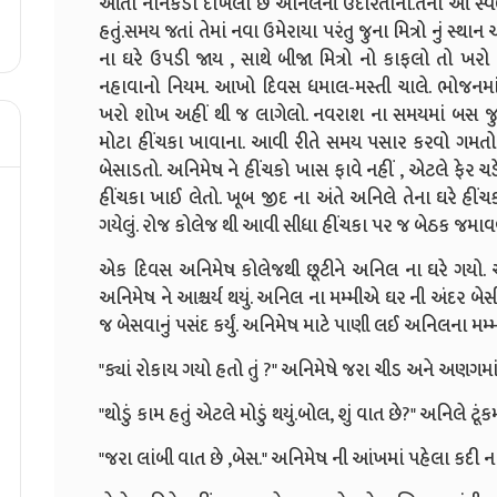
આતો નાનકડો દાખલો છે અનિલની ઉદારતાનો.તેના આ સ્વભાવ 
હતું.સમય જતાં તેમાં નવા ઉમેરાયા પરંતુ જુના મિત્રો નું સ્થાન
ના ઘરે ઉપડી જાય , સાથે બીજા મિત્રો નો કાફલો તો 
નહાવાનો નિયમ. આખો દિવસ ધમાલ-મસ્તી ચાલે. ભોજનમાં 
ખરો શોખ અહીં થી જ લાગેલો. નવરાશ ના સમયમાં બસ જુલ્યા
મોટા હીંચકા ખાવાના. આવી રીતે સમય પસાર કરવો ગમતો અ
બેસાડતો. અનિમેષ ને હીંચકો ખાસ ફાવે નહીં , એટલે ફેર 
હીંચકા ખાઈ લેતો. ખૂબ જીદ ના અંતે અનિલે તેના ઘરે હીં
ગયેલું. રોજ કોલેજ થી આવી સીધા હીંચકા પર જ બેઠક જમા
એક દિવસ અનિમેષ કોલેજથી છૂટીને અનિલ ના ઘરે ગયો. અ
અનિમેષ ને આશ્ચર્ય થયું. અનિલ ના મમ્મીએ ઘર ની અંદર બે
જ બેસવાનું પસંદ કર્યું. અનિમેષ માટે પાણી લઈ અનિલના મમ
"ક્યાં રોકાય ગયો હતો તું ?" અનિમેષે જરા ચીડ અને અણગમાં સા
"થોડું કામ હતું એટલે મોડું થયું.બોલ, શું વાત છે?" અનિલે ટૂ
"જરા લાંબી વાત છે ,બેસ." અનિમેષ ની આંખમાં પહેલા કદી