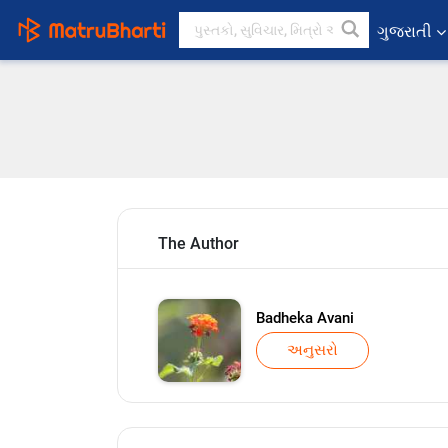
ગુજરાતી
The Author
Badheka Avani
અનુસરો