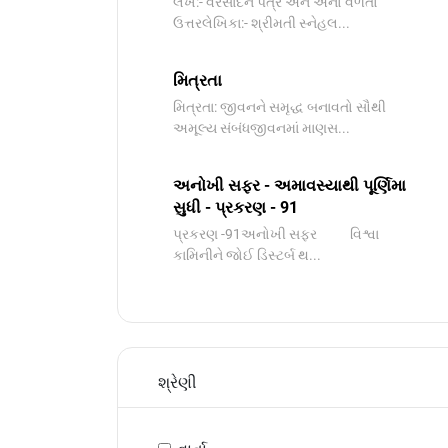
લેખ:- વરસાદને પત્ર અને એનો વળતો
ઉત્તરલેખિકા:- શ્રીમતી સ્નેહલ...
મિત્રતા
મિત્રતા: જીવનને સમૃદ્ધ બનાવતો સૌથી
અમૂલ્ય સંબંધજીવનમાં માણસ...
અનોખી સફર - અમાવસ્યાથી પૂર્ણિમા
સુધી - પ્રકરણ - 91
પ્રકરણ -91અનોખી સફર વિશ્વા
કામિનીને જોઈ ડિસ્ટર્બ થ...
શ્રેણી