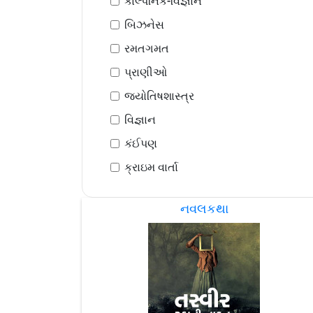
કાલ્પનિક-વિજ્ઞાન
બિઝનેસ
રમતગમત
પ્રાણીઓ
જ્યોતિષશાસ્ત્ર
વિજ્ઞાન
કંઈપણ
ક્રાઇમ વાર્તા
નવલકથા