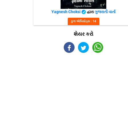
Yagnesh Choksi
દ્વારા
ગુજરાતી વાર્તા
કુલ એપિસોડ્સ : 14
શેયર કરો