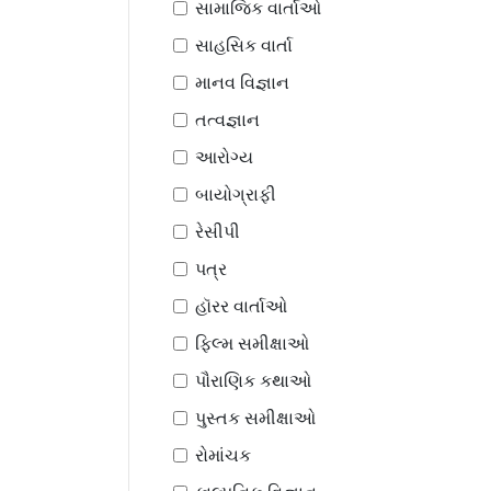
સામાજિક વાર્તાઓ
સાહસિક વાર્તા
માનવ વિજ્ઞાન
તત્વજ્ઞાન
આરોગ્ય
બાયોગ્રાફી
રેસીપી
પત્ર
હૉરર વાર્તાઓ
ફિલ્મ સમીક્ષાઓ
પૌરાણિક કથાઓ
પુસ્તક સમીક્ષાઓ
રોમાંચક