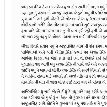
બધા ડાઇનિંગ ટેબલ પર બેઠા હતા એક રાણી ની માફક મધુ ને
રહ્યા હતા.કુંવરબા નો આગ્રહ પણ વધારે હતો મધુ થી વધારે 
ખુબ થાકી ગઈ હતી એટલે એ પોતાના ગેસ્ટ હાઉસ માં જઈન
થોડી વાતો કરીને પોત પોતાના રૂમ માં જઈને સુઈ ગયા.કુંવરબ
હતા અને એમના મગજ માં મંજુ ની વાત ફરી રહી હતી. એ આજ
સમજાઈ રહ્યું નહતું એ એકદમ અસમંજસ ભરી પરિસ્થી માં હત
બીજા દિવસે સવારે મધુ ને અજીતસિંહ ગામ ની શેર કરવા મ
પાળિયાઓ અને બધી ઐતિહાસિક જગ્યા પર અજીતસિંહ મ
આવેલા કિલ્લા પર બેઠા હતા નદી ત્યાં થી દેખાઈ રહી હત
મુલાકાત યાદ આવી મધુ અજીતસિંહ ની પાસે ગઈ અને અજયસિ
જોઈને મધુ ને બાથ માં લીધી.અજીતસિંહ એ સમયે વિચારો માં 
ને અહીંયા રહેવા માટે આવશે તો આજે નહિ તો કાલે પણ મ
માનસિંહ ની વાત ની જાણ બીજા કોઈ દ્વારા થાય એ પહેલા એ પ
અજિતસિંહે મધુ સામે જોઈને કીધું કે મધુ માને માફ કરીદે આ
વાત કરી પણ જો હું એવું ના કેહત તો કુંવર બા તને ઘર માં રહ
અજીતસિંહ સામે જોઈને ને ગુસ્સા માં કહ્યું પણ તારે માને પૂછવું