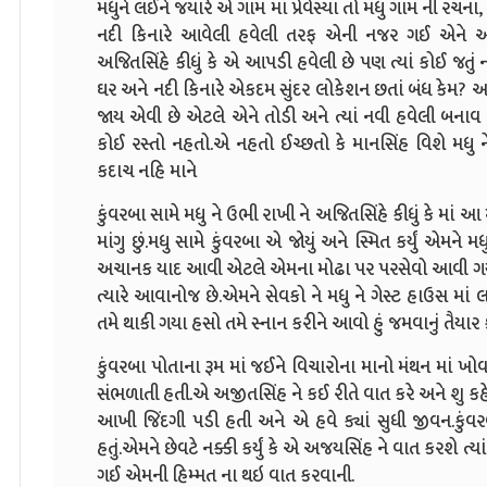
મધુને લઈને જયારે એ ગામ માં પ્રેવેસ્યા તો મધુ ગામ ની રચ
નદી કિનારે આવેલી હવેલી તરફ એની નજર ગઈ એને અજીતસ
અજિતસિંહે કીધું કે એ આપડી હવેલી છે પણ ત્યાં કોઈ જતું નથ
ઘર અને નદી કિનારે એકદમ સુંદર લોકેશન છતાં બંધ કેમ? અજ
જાય એવી છે એટલે એને તોડી અને ત્યાં નવી હવેલી બનાવ ન
કોઈ રસ્તો નહતો.એ નહતો ઈચ્છતો કે માનસિંહ વિશે મધુ 
કદાચ નહિ માને
કુંવરબા સામે મધુ ને ઉભી રાખી ને અજિતસિંહે કીધું કે માં આ
માંગુ છું.મધુ સામે કુંવરબા એ જોયું અને સ્મિત કર્યું એમ
અચાનક યાદ આવી એટલે એમના મોઢા પર પરસેવો આવી ગયો
ત્યારે આવાનોજ છે.એમને સેવકો ને મધુ ને ગેસ્ટ હાઉસ માં લઇ
તમે થાકી ગયા હસો તમે સ્નાન કરીને આવો હું જમવાનું તૈયાર કરા
કુંવરબા પોતાના રૂમ માં જઈને વિચારોના માનો મંથન માં ખ
સંભળાતી હતી.એ અજીતસિંહ ને કઈ રીતે વાત કરે અને શુ કહ
આખી જિંદગી પડી હતી અને એ હવે ક્યાં સુધી જીવન.કુંવરબ
હતું.એમને છેવટે નક્કી કર્યું કે એ અજયસિંહ ને વાત કરશે
ગઈ એમની હિમ્મત ના થઇ વાત કરવાની.