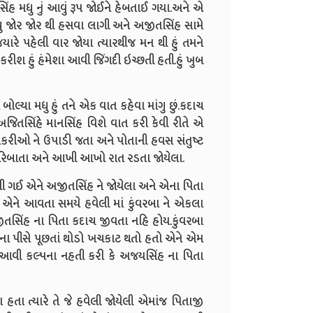
ંહ મધુ નું આવું રૂપ જોઈને હેબતાઈ ગયા.અને એ
ધુ જોર જોર થી હસવા લાગી અને અજીતસિંહ સામે
મેં જયારે પહેલી વાર જોયા ત્યારથીજ મન થી હું તમને
ન કરીશ હું હંમેશા આવી જિંગદી ઇચ્છતી હતી.હું ખુબ
્યા મધુ હું તને એક વાત કહેવા માંગુ છું.કદાચ
અજિતસિંહે માનસિંહ વિશે વાત કરી કેવી રીતે એ
રી છોકરીઓ ને ઉપાડી જતા અને પોતાની હવસ સંતુષ્ટ
ે રિબાતા અને આખી આખો રાત રડતા જોયેલા.
મી ગઈ એને અજીતસિંહ ને જોયેલા અને એના પિતા
 એને આવતા સમયે હવેલી માં કુંવરબા ને એકલા
સિંહ ના પિતા કદાચ જીવતા નહિ હોય.કુંવરબા
એના પીસે પૂછતાં થોડો ખચકાટ થતો હતો એને એમ
 આવી કલ્પના નહતી કરી કે અજયસિંહ ના પિતા
ા હતા ત્યારે તે જે હવેલી જોયેલી એમાંજ પિતાજી