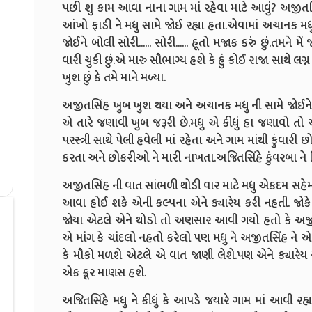
પછી શુ કામ આવા નાના ગામ માં રહેવા માટે આવું? અજીતસિ
આંખો ફાડી ને મધુ સામે જોઈ રહ્યા હતા.એવામાં અચાનક મ
જોઈને બોલી સોરી...... સોરી...... હૂતો મજાક કરું છું.તમને 
વારી ચુકી છું.એ મારુ સૌભાગ્ય હશે કે હું કોઈ રાજા સાથે લગ્
ખુશ છું કે તમે માને મળ્યા.
અજીતસિંહ ખુબ ખુશ થયા અને અચાનક મધુ ની સામે જોઈને બોલ
એ તારે જણાવી ખુબ જરૂરી છે.મધુ એ કીધું હા જણાવો તો 
પરસ્ત્રી સાથે પેલી હવેલી માં રહેતા અને ગામ માંથી કુંવા
કરતા અને છોકરીઓ ને મારી નાખતા.અજિતસિંહે કુંવરબા ન
અજીતસિંહ ની વાત સાંભળી થોડી વાર માટે મધુ એકદમ સહે
આવા હોઈ શકે એની કલ્પના એને ક્યારેય કરી નહતી. જોકે
જોયા એટલે એને થોડો તો અણસાર આવી ગયો હતો કે અજીત
એ માંગ કે ચાંદલો નહતો કરેલો પણ મધુ ને અજીતસિંહ ને 
કે મૌકો મળશે એટલે એ વાત જાણી લેશે.પણ એને ક્યારેય
એક ક્રૂર માણસ હશે.
અજિતસિંહે મધુ ને કીધું કે આપડે જયારે ગામ માં આવી રહ્ય