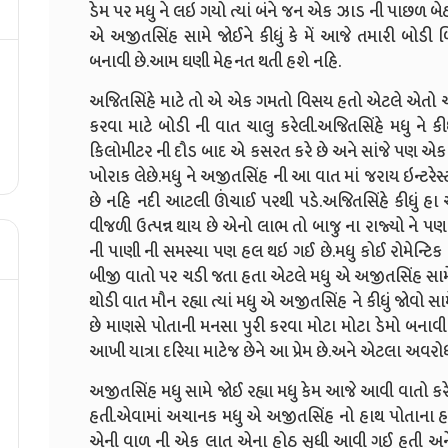
ડેમ પર મધુ ને લઇ ગયો ત્યાં બંને જન એક ઝાડ ની પાછળ બેઠા
એ અજીતસિંહ સામે જોઈને કીધું કે મેં આજે તમારી બોડી 
બનાવી છે.આમ ઘણી મેહનત થતી હશે નહિ.
અજિતસિંહે માટે તો એ એક ગમતો વિસય હતો એટલે એતો ચા
કરવા માટે બોડી ની વાત ચાલુ કરેલી.અજિતસિંહે મધુ ને કી
કિલોમીટર ની દૌડ બાદ એ કસરત કરે છે અને સાંજે પણ એક ક
ખોરાક લેછે.મધુ ને અજીતસિંહ ની આ વાત માં જરાય ઇન્ટરેસ્ટ ન
છે નહિ નદી આટલી ઊંચાઈ પરથી પડે.અજિતસિંહે કીધું હા 
વીજળી ઉત્પન્ન થાય છે એનો લાભ તો બાજુ ના રાજ્યો ને 
ની પાણી ની સમસ્યા પણ હલ થઇ ગઈ છે.મધુ કોઈ રોમેન્ટિ
બીજી વાતો પર ચડી જતા હતા એટલે મધુ એ અજીતસિંહ સામે જોઈ
થોડી વાત મૌન રહ્યા ત્યાં મધુ એ અજીતસિંહ ને કીધું જોવો સ
છે માણસે પોતાની મનસા પુરી કરવા મોટા મોટા ડેમો બનાવ
આખી યાત્રા દરિયા માટેજ છેને આ પ્રેમ છે.અને એટલા અવરોધો
અજીતસિંહ મધુ સામે જોઈ રહ્યા મધુ કેમ આજે આવી વાતો કર
હતી.એવામાં અચાનક મધુ એ અજીતસિંહ નો હાથ પોતાના હાથ
એની વાળ ની એક લાત એના હોઠ સુધી આવી ગઈ હતી અને પ