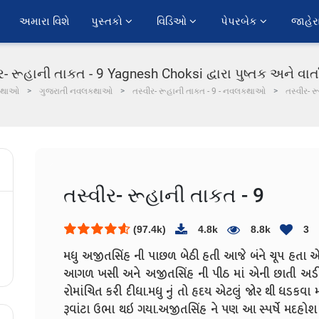
અમારા વિશે
પુસ્તકો 
વિડિઓ 
પેપરબેક 
જાહેર
ર- રૂહાની તાકત - 9 Yagnesh Choksi દ્વારા પુષ્તક અને વાર્
કથાઓ
ગુજરાતી નવલકથાઓ
તસ્વીર- રૂહાની તાકત - 9 - નવલકથાઓ
તસ્વીર- ર
તસ્વીર- રૂહાની તાકત - 9
(97.4k)
4.8k
8.8k
3
મધુ અજીતસિંહ ની પાછળ બેઠી હતી આજે બંને ચૂપ હતા એમ
આગળ ખસી અને અજીતસિંહ ની પીઠ માં એની છાતી અડી 
રોમાંચિત કરી દીધા.મધુ નું તો હૃદય એટલું જોર થી ધડકવા મ
રૂવાંટા ઉભા થઇ ગયા.અજીતસિંહ ને પણ આ સ્પર્ષે મદહો