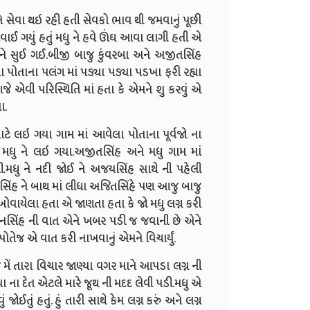
 સેવા થઇ રહી હતી સેવકો ભાવ થી જમવાનું પૂછી
ખવાઈ ગયું હતું મધુ ને હવે ઊંઘ આવા લાગી હતી એ
ે સુઈ ગઈ.બીજી બાજુ કુંવરબા અને અજીતસિંહ
ા પોતાના પલંગ માં પડ્યા પડ્યા પડખા ફરી રહ્યા
ે એવી પરિસ્થિતિ માં હતા કે એમને શુ કરવું એ
ા.
ાટે લઇ ગયા ગામ માં આવેલા પોતાના પૂર્વજો ના
ધુ ને લઇ ગયા.અજીતસિંહ અને મધુ ગામ માં
ી.મધુ ને નદી જોઈ ને અજયસિંહ સાથે ની પહેલી
ંહ ને બાથ માં લીધા અજિતસિંહે પણ આજુ બાજુ
ખોવાયેલા હતા એ જાણતા હતા કે જો મધુ લગ્ન કરી
ાનસિંહ ની વાત એને ખબર પડી જ જવાની છે એને
ોતેજ એ વાત કરી નાખવાનું એમને વિચાર્યું.
જ મેં તારા વિચાર જાણ્યા વગર માને આપડા લગ્ન ની
ેવા ના દેત એટલે મારે જૂથ ની મદદ લેવી પડી.મધુ એ
 જોઈતું હતું. હું તારી સાથે કેમ લગ્ન કરું અને લગ્ન