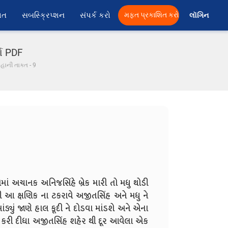
ાત
સબસ્ક્રિપ્શન
સંપર્ક કરો
મફત પ્રકાશિત કરો
લૉગિન 
તા PDF
ૂહાની તાકત - 9
ાં અચાનક અનિજસિંહે બ્રેક મારી તો મધુ થોડી
આ ક્ષણિક ના ટકરાવે અજીતસિંહ અને મધુ ને
ાંડ્યું જાણે હાલ કૂદી ને દોડવા માંડશે અને એના
શ કરી દીધા અજીતસિંહ શહેર થી દૂર આવેલા એક