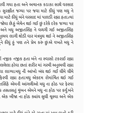
 આવી ગયા હતા અને અચાનક કડાકા સાથે વરસાદ
સુરક્ષીત જગ્યા પર જવા માટે કીધું પણ મધુ ને
 કીધું બંને વરસાદ માં પાલડી રહ્યા હતા.ત્યાં
જોયા છે.હું બેચેન થઇ ગઈ છું દરેકે દરેક જગ્યા પર
કહી અને મધુ અજીતસિંહ ને વળગી ગઈ અજીતસિંહ
ભવ લાગી થોડી વાર મંત્રમુઘ થઇ ને અજીતસિંહ
ીધું હું પણ તને પ્રેમ કરું છું.એ વખતે મધુ ને
.
 નજીક નજીક હતા બંને ના સ્વાસો ટકરાઈ રહ્યા
પલળેલા હોવા છતાં શરીર માં ગરમી અનુભવી રહ્યા
વા લાગ્યા.મધુ ની આંખો બંધ થઇ ગઈ ધીમે ધીમે
ેરવી રહ્યા હતા.મધુ એકદમ રોમાંચિત થઇ ગઈ
તસિંહે એમની આંગળીઓ મધુ ના હોઠ પર ફેરવા
તસતું ચુંબન એમને મધુ ના હોઠ પર કર્યું.બંને
એ એક બીજા ના હોઠ ક્યાંય સુધી ચૂસ્યા અને એક