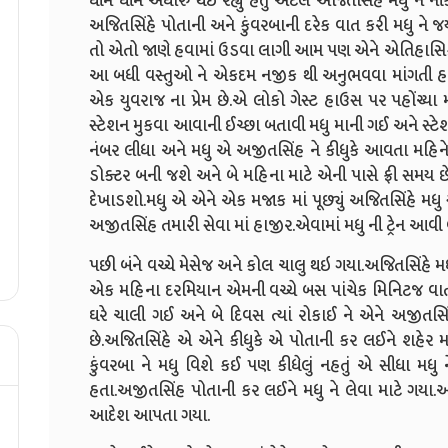
ધીમે ધીમે અંધારું થઇ રહ્યું હતું એટલે અજિતસિંહે મધુ ને ન
અજિતસિંહે પોતાની અને કુંવરબાની દરેક વાત કરી મધુ ને
તો એતો જાણે હવામાં ઉડવા લાગી આમ પણ એને એતિહાસિક વસ
આ બધી વસ્તુઓ ને એકદમ નજીક થી અનુભવવા માંગતી હતી.મ
એક યુવરાજ ના પ્રેમ છે.એ લોકો ગેસ્ટ હાઉસ પર પહોંચ્યા
સ્ટેશન મુકવા આવાની ઈચ્છા બતાવી મધુ માની ગઈ અને સ્ટ
નંબર લીધા અને મધુ એ અજીતસિંહ ને કીધુકે આવતા મહિ
ડોક્ટર બની જશે અને બે મહિના માટે એની પાસે ફ્રી સમય 
દેખાડશો.મધુ એ એને એક મજાક માં પૂછ્યું અજિતસિંહે મધુ સા
અજીતસિંહ તમારી સેવા માં હાજીર.એવામાં મધુ ની ટ્રેન આવી 
પછી બંને વચ્ચે મેસેજ અને કોલ ચાલુ થઇ ગયા.અજિતસિંહે મધુ
એક મહિના દરમિયાન એમની વચ્ચે બસ પાંચેક મિનિટજ વાત
ઘરે ચાલી ગઈ અને બે દિવસ ત્યાં રોકાઈ ને એને અજીતસિં
છે.અજિતસિંહે એ એને કીધુકે એ પોતાની કર લઈને શહેર 
કુંવરબા ને મધુ વિશે કઈ પણ કીધેલું નહતું એ સીધા મધુ 
હતા.અજીતસિંહ પોતાની કર લઈને મધુ ને લેવા માટે ગયા.અ
આદેશ આપતા ગયા.