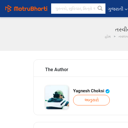
ગુજરાતી
તસ્વી
હોમ
નવલ
The Author
Yagnesh Choksi
અનુસરો