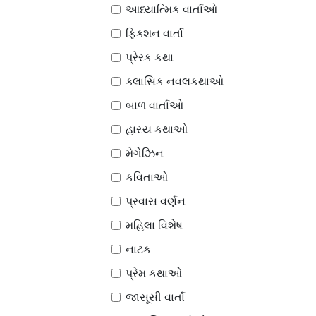
આધ્યાત્મિક વાર્તાઓ
ફિક્શન વાર્તા
પ્રેરક કથા
ક્લાસિક નવલકથાઓ
બાળ વાર્તાઓ
હાસ્ય કથાઓ
મેગેઝિન
કવિતાઓ
પ્રવાસ વર્ણન
મહિલા વિશેષ
નાટક
પ્રેમ કથાઓ
જાસૂસી વાર્તા