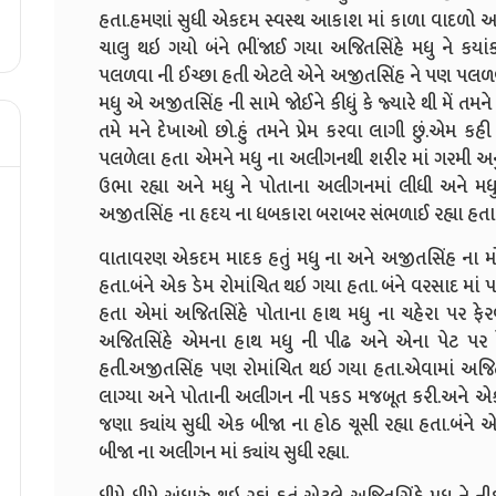
હતા.હમણાં સુધી એકદમ સ્વસ્થ આકાશ માં કાળા વાદળો
ચાલુ થઇ ગયો બંને ભીંજાઈ ગયા અજિતસિંહે મધુ ને કયાંક 
પલળવા ની ઈચ્છા હતી એટલે એને અજીતસિંહ ને પણ પલળવા માટે
મધુ એ અજીતસિંહ ની સામે જોઈને કીધું કે જ્યારે થી મેં તમને 
તમે મને દેખાઓ છો.હું તમને પ્રેમ કરવા લાગી છું.એમ 
પલળેલા હતા એમને મધુ ના અલીગનથી શરીર માં ગરમી અનુ
ઉભા રહ્યા અને મધુ ને પોતાના અલીગનમાં લીધી અને મધુને ક
અજીતસિંહ ના હૃદય ના ધબકારા બરાબર સંભળાઈ રહ્યા હતા
વાતાવરણ એકદમ માદક હતું મધુ ના અને અજીતસિંહ ના મોં
હતા.બંને એક ડેમ રોમાંચિત થઇ ગયા હતા. બંને વરસાદ માં 
હતા એમાં અજિતસિંહે પોતાના હાથ મધુ ના ચહેરા પર ફેર
અજિતસિંહે એમના હાથ મધુ ની પીઢ અને એના પેટ પર ફ
હતી.અજીતસિંહ પણ રોમાંચિત થઇ ગયા હતા.એવામાં અજિ
લાગ્યા અને પોતાની અલીગન ની પકડ મજબૂત કરી.અને એક તસ
જણા ક્યાંય સુધી એક બીજા ના હોઠ ચૂસી રહ્યા હતા.બંને 
બીજા ના અલીગન માં ક્યાંય સુધી રહ્યા.