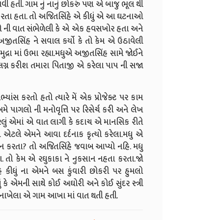
 હતી. ગામ નું નાનું છોકરું પણ એ બાજુ ભૂલ થી
ેમ કરતા હતા. તો અજિતસિંહે એ કીધું એ આ ઘટનાઓ
ઓ ની વાત સંભેળેલી કે એ એક હવસખોર હતા અને
જીતસિંહ ને સવાલ કર્યો કે તો કેમ એ ઉઠાવેલી
મુદ્રા માં ઉભા રહ્યા.મધુએ અજીતસિંહ સામે જોઈને
થેજ લગ્ન કરીશ તમારા પિતાજી એ કરેલા પાપ ની સજા
અભ્યાંસ કરતો હતો ત્યારે મેં એક પ્રોજેક્ટ પર કામ
પાગલો ની મનોવૃત્તિ પર રિસેર્ચ કરી અને લેખ
રેલું એમાં એ વાત લાગી કે કદાચ એ માનસિક રીતે
ટલે એમને આવા દર્દનાક કૃત્યો કરેલા.મધુ એ
કસાન કરતા? તો અજિતસિંહે જવાબ આપ્યો નહિ. મધુ
ાકા. તો કેમ એ રઘુકાકા ને નુકસાન નહતા કરતા.જો
 કીધું ના એમને બસ કુંવારી છોકરી પર હુમલો
 કે એમની સાથે કોઈ અઘોરી અને કોઈ સુંદર સ્ત્રી
ી નાખેલા એ ગામ આખા માં વાત થતી હતી.