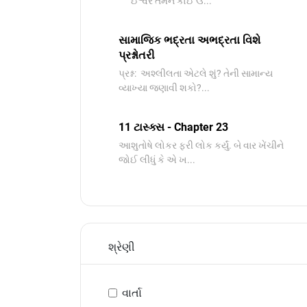
ઈશ્વરે તમને કોઈ ઉ...
સામાજિક ભદ્રતા અભદ્રતા વિશે
પ્રશ્નોતરી
પ્રશ્ન: અશ્લીલતા એટલે શું? તેની સામાન્ય
વ્યાખ્યા જણાવી શકો?...
11 ટાસ્ક્સ - Chapter 23
આશુતોષે લોકર ફરી લોક કર્યું. બે વાર ખેંચીને
જોઈ લીધું કે એ ખ...
શ્રેણી
વાર્તા