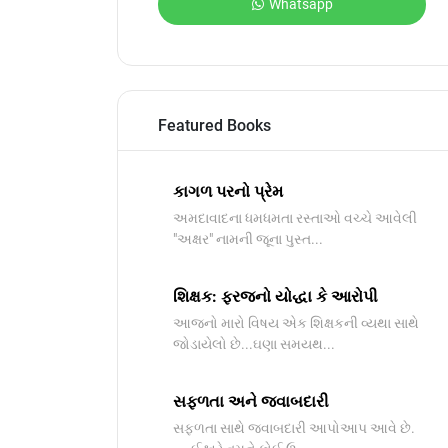
Whatsapp
Featured Books
કાગળ પરનો પ્રેમ
અમદાવાદના ધમધમતા રસ્તાઓ વચ્ચે આવેલી
"અક્ષર" નામની જૂના પુસ્ત...
શિક્ષક: ફરજનો યોદ્ધા કે આરોપી
આજનો મારો વિષય એક શિક્ષકની વ્યથા સાથે
જોડાયેલો છે...ઘણા સમયથ...
સફળતા અને જવાબદારી
સફળતા સાથે જવાબદારી આપોઆપ આવે છે.