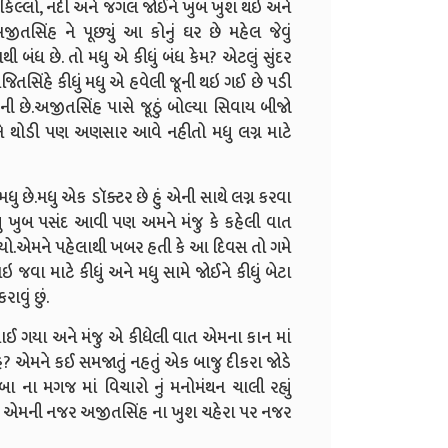
ના, કિલ્લો, નદી અને જંગલ જોઈને ખુબ ખુશ થઇ અને
િંહ ને પૂછ્યું આ કોનું ઘર છે મહેલ જેવું
ી બંધ છે. તો મધુ એ કીધું બંધ કેમ? એટલું સુંદર
િતસિંહે કીધું મધુ એ હવેલી જૂની થઇ ગઈ છે પડી
ી છે.અજીતસિંહ પાસે જૂઠું બોલ્યા સિવાય બીજો
ને થોડી પણ અણસાર આવે નહીતો મધુ લગ્ન માટે
 મધુ છે.મધુ એક ડૉક્ટર છે હું એની સાથે લગ્ન કરવા
ને મધુ ખુબ પસંદ આવી પણ અમને મંજુ કે કહેલી વાત
.એમને પહેલાથી ખબર હતી કે આ દિવસ તો ગમે
 જવા માટે કીધું અને મધુ સામે જોઈને કીધું બેટા
વું છું.
ોવાઈ ગયા અને મંજુ એ કીધેલી વાત એમના કાન માં
ે? એમને કઈ સમજાતું નહતું એક બાજુ દીકરા જોડે
ા ના મગજ માં વિચારો નું મનોમંથન ચાલી રહ્યું
 ત્યાં એમની નજર અજીતસિંહ ના ખુશ ચહેરા પર નજર