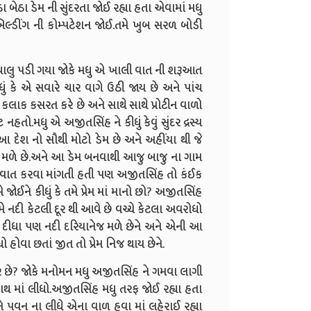
 બેઠા ડેમ ની સુંદરતા જોઈ રહ્યા હતા એવામાં મધુ
બિલ્ડીંગ ની કોમ્પટેશન જોઈ.તમે ખુબ સરળ બોડી
લુ પડી ગયા જોકે મધુ એ ખાલી વાત ની શરૂઆત
ધું કે એ સવારે ચાર વાગે ઉઠી જાય છે અને પાંચ
લાક કસરત કરે છે અને સાથે સાથે પ્રોટીન વાળો
હતો.મધુ એ અજીતસિંહ ને કીધું કેવું સુંદર દ્રસ્ય
આ દેશ નો સૌથી મોટો ડેમ છે અને અહીંયા થી જે
પણ મળે છે.અને આ ડેમ બનવાથી આજુ બાજુ ના ગામ
ક વાત કરવા માંગતી હતી પણ અજીતસિંહ તો કંઈક
ને કીધું કે તમે પ્રેમ માં માનો છો? અજીતસિંહ
ામે નદી કેટલી દૂર થી આવે છે વચ્ચે કેટલા અવરોધો
ી દીધા પણ નદી દરિયાનેજ મળે છેને અને એની આ
 હોવા છતાં જીત તો પ્રેમ નિજ થાય છેને.
ે છે? જોકે મનોમન મધુ અજીતસિંહ ને ગમવા લાગી
 માં લીધો.અજીતસિંહ મધુ તરફ જોઈ રહ્યા હતા
વન ના લીધે એના વાળ હવા માં લહેરાઈ રહ્યા