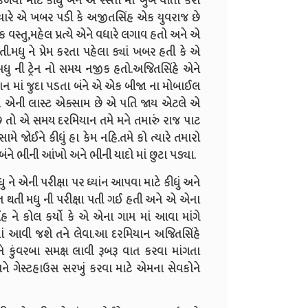
ીકળવા માટે કીધું બંને એ રસ્તા માં ખુબ વાતો કરી
 જયારે એ ખબર પડી કે અજીતસિંહ એક યુવરાજ છે
્તુ,મહેલ પ્રત્યે એને વધારે લગાવ હતો અને એ
ધુ ને પ્રેમ કરતા પહેલા ક્યાં ખબર હતી કે એ
 મધુ ની ટ્રેન નો સમય નજીક હતો.અજિતસિંહે એને
ેશન માં જુદા પડતા બંને એ એક બીજા ના મોબાઈલ
ને એની લાસ્ટ એક્સામ છે એ પતિ જાય એટલે એ
છે તો એ સમય દરમિયાન તમે મને તમારું રાજ પાટ
મે જોઈને કીધું હા કેમ નહિ.તમે કો ત્યારે તમારો
બંને ભીની આંખો અને ભીની યાદો માં છુટા પડ્યા.
 ને એની પરીક્ષા પર ધ્યાંન આપવા માટે કીધું અને
 થતી મધુ ની પરીક્ષા પતી ગઈ હતી અને એ એના
હ ને કોલ કર્યો કે એ એના ગામ માં આવા માંગે
માં આવી જશે તને લેવા.આ દરમિયાન અજિતસિંહે
ને કુંવરબા સમક્ષ લાવી રૂબરૂ વાત કરવા માંગતા
ને ગેસ્ટહાઉસ સરખું કરવા માટે એમના સેવકોને