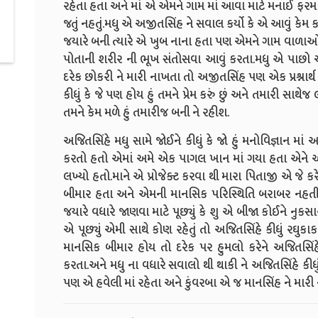
રહેતા હતા અને માં એ એમને ગામ માં આવા માટે મનાઈ ફરમાવી
જતું નહતું.મધુ એ અજીતસિંહ ને સવાલ કર્યો કે એ આવું ક
જયારે બની ત્યારે એ ખુબ નાના હતા પણ એમને ગામ વાળા
પોતાની શરીર ની ભૂખ સંતોસવા આવું કરતા.મધુ એ પાછો અ
દરેક છોકરી ને મારી નાખતા તો અજીતસિંહ પણ એક પ્રશ્નાર્થ 
કીધું કે જે પણ હોય હું તમને પ્રેમ કરું છું અને તમારી સા
તમને કેમ મળે હું તમારીજ બની ને રહીશ.
અજિતસિંહે મધુ સામે જોઈને કીધું કે જો હું મનોવિજ્ઞાન માં 
કરતો હતો એમાં અમે એક પાગલ ખાન માં ગયા હતા એને અમે 
લખ્યો હતો.માને એ પ્રોજેક્ટ કરવા થી મારા પિતાજી એ જે ક
બીમાર હતા અને એમની માનસિક પરિસ્થિતિ બરાબર નહતી એ
જયારે વધારે જાણવા માટે પૂછ્યું કે શુ એ બીજા કોઈને નુ
એ પૂછ્યું એમી સાથે કોણ રહેતું તો અજિતસિંહે કીધું રઘુક
માનસિક બીમાર હોય તો દરેક પર હુમલો કરેને અજિતસિંહે
કરતા.અને મધુ ના વધારે સવાલો થી થાકી ને અજિતસિંહે કીધું
પણ એ હવેલી માં રહેતા અને કુંવરબા એ જ માનસિંહ ને માર