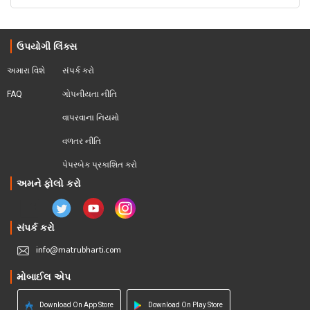
ઉપયોગી લિંક્સ
અમારા વિશે
સંપર્ક કરો
FAQ
ગોપનીયતા નીતિ
વાપરવાના નિયમો 
વળતર નીતિ
પેપરબેક પ્રકાશિત કરો
અમને ફોલો કરો
સંપર્ક કરો
info@matrubharti.com
મોબાઈલ એપ
Download On App Store
Download On Play Store