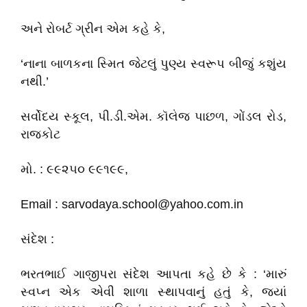
અને રોબર્ટ ગ્રીન એમ કહે કે,
‘નાના બાળકના સ્મિત જેટલું પુણ્ય સ્વરૂપ બીજું કશુંય
નથી.’
સર્વોદય સ્કૂલ, પી.ડી.એમ. કૉલેજ પાછળ, ગોંડલ રોડ,
રાજકોટ
મો. : ૯૯૨૫૦ ૯૯૧૯૯,
Email : sarvodaya.school@yahoo.com.in
સંદેશ :
ભરતભાઈ ગાજીપરા સંદેશ આપતા કહે છે કે : ‘મારું
સ્વપ્ન એક એવી શાળા સ્થાપવાનું હતું કે, જ્યાં