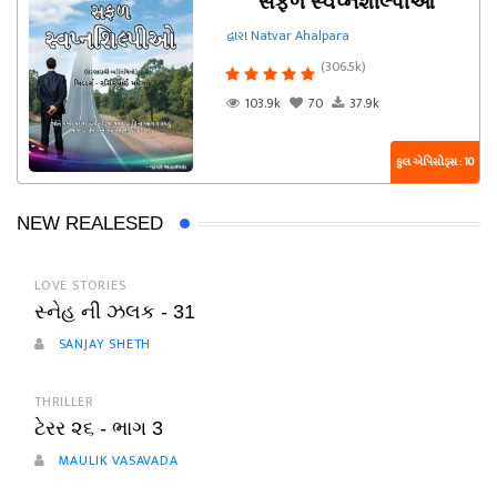
સફળ સ્વપ્નશીલ્પીઓ
દ્વારા Natvar Ahalpara
(306.5k)
103.9k
70
37.9k
કુલ એપિસોડ્સ : 10
NEW REALESED
LOVE STORIES
સ્નેહ ની ઝલક - 31
SANJAY SHETH
THRILLER
ટેરર ૨૬ - ભાગ 3
MAULIK VASAVADA