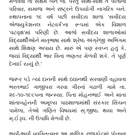
મેળવવા તો સક્ષમ બને જ. પરંતુ સાથે-સાથે તે પોતાના
પરિવાર, સમાજ અને રાષ્ટ્રને ઉપયોગી નાગરિક બને.
સ્થાપનાના ૧૯ વર્ષ પછી સર્વોદય શાળા ‘સર્વોદય
એજ્યુકેશનલ નેટવર્ક’ના રૂપમાં એક વિશાળ
‘વટવૃક્ષ’માં પરિણી છે. આજે સર્વોદય શાળાઓમાં
વિદ્યાર્થીઓને માતૃભાષા સાથે શ્રેષ્ઠ અંગ્રેજી અભિગમ
સાથે શિક્ષણ અપાય છે. મારું એ પણ સ્વપ્ન હતું કે,
જ્યાં વિદ્યાર્થી ભાર વિના ભણતર મેળવી શકે. તે પૂર્ણ
દેખાઈ રહ્યું છે.’
જરૂર પડે ત્યાં દાનની સાથે ધ્યાનથી સરવાણી વહાવતા
ભરતભાઈ ગાજીપરા ગરવા ગીરનાં ગઢાળી ગામે તા.
૨૯-૧૦-૧૯૬૫ના જન્મ્યા. પિતા મોહનભાઈ અને માતા
શાંતાબહેનની અમૂલ્ય પાઠશાળામાંથી સંસ્કાર સિંચન
પામેલા, તેઓ ગણિત વિષયમાં સ્.જીષ્ઠ. થયા અને
મ્.ઈઙ્ઘ. ની ઉપાધિ મેળવી છે.
ભર્યાં-ભર્યાં વ્યક્તિત્વના આ માલિક રાજકોટમાં પોતાના