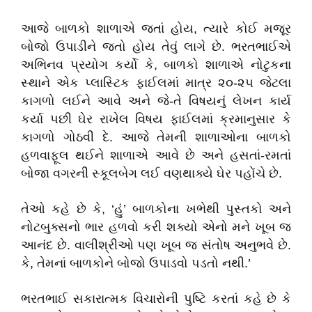
આજે બાળકો શાળાએ જતાં હોય, ત્યારે કોઈ મજૂર
બોજો ઉપાડીને જતો હોય તેવું લાગે છે. ભરતભાઈએ
અભિનવ પ્રયોગ કર્યો કે, બાળકો શાળાએ નોટુકના
સ્થાને એક પ્લાસ્ટિક ફાઈલમાં માત્ર ૨૦-૨૫ જેટલા
કાગળો લઈને આવે અને જે-તે વિષયનું લેખન કાર્ય
કર્યા પછી ઘેર રાખેલ વિષય ફાઈલમાં ક્રમાનુસાર કે
કાગળો ગોઠવી દે. આજે તેમની શાળાઓના બાળકો
હળવાફૂલ થઈને શાળાએ આવે છે અને હસતાં-રમતાં
બોજા વગરની સ્કૂલબેગ લઈ વણથાક્યે ઘેર પહોંચે છે.
તેઓ કહે છે કે, ‘હું’ બાળકોના ખભેથી પુસ્તકો અને
નોટબુક્સનો ભાર હળવો કરી શક્યો એનો મને ખૂબ જ
આનંદ છે. વાલીશ્રીઓ પણ ખૂબ જ સંતોષ અનુભવે છે.
કે, તેમનાં બાળકોને બોજો ઉપાડવો પડતો નથી.’
ભરતભાઈ સકારાત્મક વિચારોની પુષ્ટિ કરતાં કહે છે કે