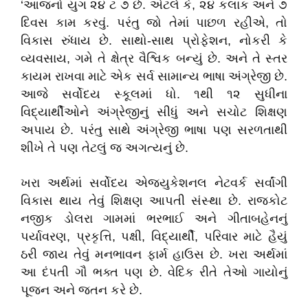
‘આજનો યુગ ૨૪ ટ ૭ છે. એટલે કે, ૨૪ કલાક અને ૭
દિવસ કામ કરવું. પરંતુ જો તેમાં પાછળ રહીએ, તો
વિકાસ રુંધાય છે. સાથો-સાથ પ્રોફેશન, નોકરી કે
વ્યવસાય, ગમે તે ક્ષેત્ર વૈશ્વિક બન્યું છે. અને તે સ્તર
કાયમ રાખવા માટે એક સર્વ સામાન્ય ભાષા અંગ્રેજી છે.
આજે સર્વોદય સ્કૂલમાં ધો. ૧થી ૧૨ સુધીના
વિદ્યાર્થીઓને અંગ્રેજીનું સીધું અને સચોટ શિક્ષણ
અપાય છે. પરંતુ સાથે અંગ્રેજી ભાષા પણ સરળતાથી
શીખે તે પણ તેટલું જ અગત્યનું છે.
ખરા અર્થમાં સર્વોદય એજ્યુકેશનલ નેટવર્ક સર્વાંગી
વિકાસ થાય તેવું શિક્ષણ આપતી સંસ્થા છે. રાજકોટ
નજીક ડોલરા ગામમાં ભરભાઈ અને ગીતાબહેનનું
પર્યાવરણ, પ્રકૃત્તિ, પક્ષી, વિદ્યાર્થી, પરિવાર માટે હૈયું
ઠરી જાય તેવું મનભાવન ફાર્મ હાઉસ છે. ખરા અર્થમાં
આ દંપતી ગૌ ભક્ત પણ છે. વેદિક રીતે તેઓ ગાયોનું
પૂજન અને જતન કરે છે.