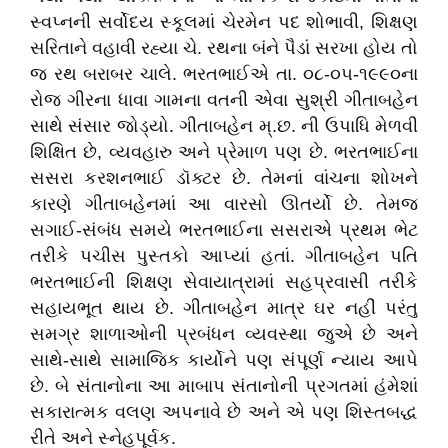
સ્વપ્નની સર્વોદય સ્કૂલમાં ચેરમેન પદ શોભાવી, શિક્ષણ
સરિતાને વહાવી રહ્યા ચે. રથના બંને પૈડાં સરખા હોય તો
જ રથ બરાબર ચાલે. ભરતભાઈએ તા. ૦૮-૦૫-૧૯૯૦ના
રોજ ગીરના ધાવા ગામના વતની એવા સુશ્રી ગીતાબહેન
સાથે સંસાર જોડ્યો. ગીતાબહેન મ્.છ. ની ઉપાધિ મેળવી
શિક્ષિત છે, વ્યવહારુ અને પ્રેમાળ પણ છે. ભરતભાઈના
સસરા કરશનભાઈ ડૉક્ટર છે. તેમનાં વાંચના શોખને
કારણે ગીતાબહેનમાં આ વારસો ઊતર્યો છે. તેમજ
સગાઈ-સંબંધ સમયે ભરતભાઈના સસરાએ પ્રથમ ભેટ
તરીકે પચીસ પુસ્તકો આપ્યાં હતાં. ગીતાબહેન પતિ
ભરતભાઈની શિક્ષણ સેવાયાત્રામાં સહપ્રવાસી તરીકે
સહાયભૂત થાય છે. ગીતાબહેન માત્ર ઘર નહીં પરંતુ
સમગ્ર શાળાઓની પ્રબંધન વ્યવસ્થા જુએ છે અને
સાથે-સાથે સામાજિક કાર્યોને પણ સંપૂર્ણ ન્યાય આપે
છે. બે સંતાનોના આ માબાપ સંતાનોની પ્રગતમાં હંમેશાં
સકારાત્મક વલણ અપનાવે છે અને એ પણ શિસ્તબદ્ધ
રીતે અને સ્નેહપૂર્વક.