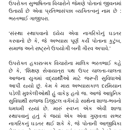
ઉપરોક્ત સુભાષિતના વિચારોને જેમણે પોતાનાં જીવનમાં
ઉતાર્યા છે એવા પ્રતિભાસંપન્ન વ્યક્તિત્વનું નામ છે :
ભરતભાઈ ગાજીપરા.
‘સંસ્થા સ્થાપવાનો ધ્યેય એવા નાગરિકોનું ઘડતર
કરવાનો છે કે, જે અભ્યાસ પૂર્ણ કર્યે પોતાના કુટુંબ,
સમાજ અને રાષ્ટ્રને ઉપયોગી બની ગૌરવ અપાવે.’
ઉપરોક્ત હકારાત્મક વિચારોના માલિક ભરતભાઈ કહે
છે કે, ‘શિક્ષણ સેવાયાત્રા પથ ઉપર ચાલતા-ચાલતા
આજના યુગમાં વદ્યાર્થીઓ માટે જરૂરી સુવિધાઓ
આપી રહ્યો છું. કેમ કે મારા અભ્યાસકાળ દરમિયાન
પડેલી મુશ્કેલીઓથી હું વાકેફ હતો જ. આજે આધુનિક
સુવિધાથી સજ્જ ડિજીટલ વર્ગખંડો સાથેના શાળા-ભવનો
ધમધમી રહ્યાં છે. મારું સ્વપ્ન એક એવી શાળા
સ્થાપવાનું હતું કે જ્યાં એક એવા ગુણવત્તા સભર
નાગરિકનું ઘડતર થઈ શકે કે, જે પોતાની આજીવિકા