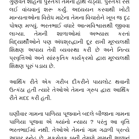
ગુણવંત શાહનાં પુસ્તકો તેમના હાથે ચડ્યા. પુસ્તકો રસ
લઈ વાંચવાનું શરૂ કર્યું. અધ્યયન કરવાથી ખોટી
માન્યતાઓના વિરોધ માટેના તેમના વિચારોને ખૂબ જ દૃઢ
પોષણ મળ્યું. ભરતભાઈ વધારે આત્મવિશ્વાસથી જીવવા
લાગ્યા. તેમની શાળાઓમાં અભ્યાસ કરતાં
વિદ્યાર્થીઓને પણ અંધશ્રદ્ધાની દૂર રાખી મૂલ્યલક્ષી
શિક્ષણ અપાય તેવી વ્યવસ્થા કરી છે અને નિત્ય
પ્રવૃત્તિઓ અને સાંસ્કૃતિક કાર્યક્રમો દ્વારા મૂલ્યલક્ષી
શિક્ષણ પૂરું પડાય છે.
આર્થિક રીતે એક ગરીબ દીકરીને પાયલોટ થવાની
ઉત્કંઠા હતી ત્યારે તેઓએ તેમના ગ્રુપ દ્વારા આર્થિક
રીતે મદદ કરી હતી.
ઘણીવાર ગામના પાળિયા પૂજવાને બદલે બીજાના ગામના
પાળિયા પૂજવા એ ક્યાંનો ન્યાય ? પરંતુ આ વૃત્તિ
ભરતભાઈમાં નથી. તેઓએ તેમનાં ગામ ગઢાળી પ્રત્યે
અપાર સ્નેહ છે. મૂકસેવક બની તેમણે ગામની શાળાનું