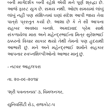
બની માર્ગદર્શક બની રહેશે એવી મને પૂર્ણ શ્રદ્ધા છે.
આજે ફાસ્ટ યુગ છે. સમય નથી. ઓછા સમયમાં લાંબું
લાંબું નહીં પણ સંક્ષિપ્તમાં ઘણાં સંદેશ આપી જાય તેવા
પાત્રો પ્રસ્તુત કર્યા છે. આશા છે કે તે સૌ આપના
રાહબર અવશ્ય બનશે. અમદાવાદ પ્રેમ સાથે
સંકળાયેલા મારા અને મહેન્દ્રભાઈના મિત્ર સુરેશભાઈ
ઠક્કરનો વિચાર સાકાર થયો તેથી તેમનો પણ હૃદયથી
આભારી છું. મને અને મહેન્દ્રભાઈ શર્માને સહકાર
આપનાર સ્વપ્નશિલ્પીઓનો આભાર માનું છું.
- નટવર આહલપરા
તા. ૨૦-૦૯-૨૦૧૪
‘શ્રી પવનતનય’ ૩, વિમલનગર,
યુનિવર્સિટી રોડ, રાજકોટ-૫