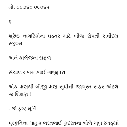
મો. ૯૯૭૪૦ ૦૯૦૪૨
૬
શ્રેષ્ઠ નાગરિકોના ઘડતર માટે બીજ રોપતી સર્વોદય
સ્કૂલ્સ
અને કૉલેજના સફળ
સંચાલક ભરતભાઈ ગાજીપરા
એક ક્ષણથી બીજી ક્ષણ સુધીની જાગ્રત સફર એટલે
જ શિક્ષણ !
- જે કૃષ્ણમૂર્તિ
પ્રકૃતિના ચાહક ભરતભાઈ કુદરતના ખોળે ખૂબ રખડ્યાં