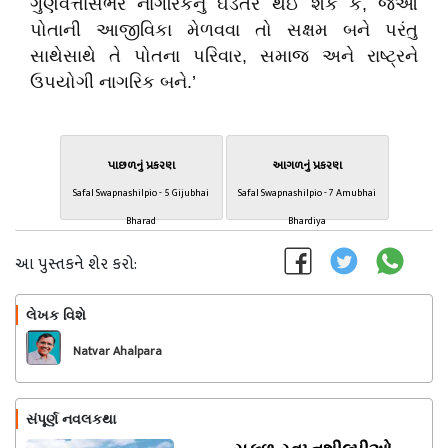
ગુણવત્તાસભર નાગરિકનું ઘડતર થઈ શકે કે, જેઓ
પોતાની આજીવિકા મેળવવા તો સક્ષમ બને પરંતુ
સાથેસાથે તે પોતના પરિવાર, સમાજ અને રાષ્ટ્રને
ઉપયોગી નાગરિક બને.’
પાછળનું પ્રકરણ
આગળનું પ્રકરણ
Safal Swapnashilpio - 5 Gijubhai
Safal Swapnashilpio - 7 Amubhai
Bharad
Bhardiya
આ પુસ્તકને શેર કરો:
લેખક વિશે
અનુસરો
Natvar Ahalpara
સંપૂર્ણ નવલકથા