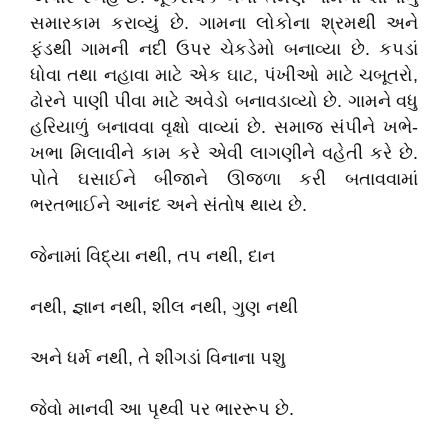
સમારકામ કરાવ્યું છે. ગામના લોકોના શ્રમથી અને
ફંડથી ગામની નદી ઉપર ચેકડેમો બનાવ્યા છે. કપડાં
ધોવા તથા નહાવા માટે એક ઘાટ, પંખીઓ માટે ચબૂતરો,
ઢોરને પાણી પીવા માટે અવેડો બનાવડાવ્યો છે. ગામને વધુ
હરિયાળું બનાવવા વૃક્ષો વાવ્યાં છે. સમાજ સંપીને ખભે-
ખભા મિલાવીને કામ કરે એવી લાગણીને વહેતી કરે છે.
પોતે ઘસાઈને બીજાને ઊજળા કરી બતાવવામાં
ભરતભાઈને આનંદ અને સંતોષ થાય છે.
જેનામાં વિદ્યા નથી, તપ નથી, દાન
નથી, જ્ઞાન નથી, શીલ નથી, ગુણ નથી
અને ધર્મ નથી, તે શીંગડાં વિનાના પશુ
જેવો માનવી આ પૃથ્વી પર ભારરૂપ છે.