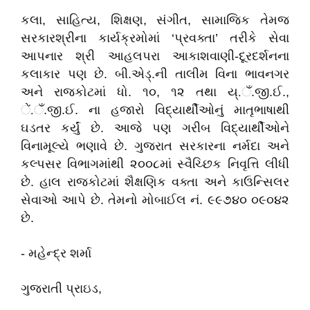
કલા, સાહિત્ય, શિક્ષણ, સંગીત, સામાજિક તેમજ
સરકારશ્રીના કાર્યક્રમોમાં ‘પ્રવક્તા’ તરીકે સેવા
આપનાર શ્રી આહલપરા આકાશવાણી-દૂરદર્શનના
કલાકાર પણ છે. બી.એડ્‌.ની તાલીમ વિના ભાવનગર
અને રાજકોટમાં ધો. ૧૦, ૧૨ તથા ય્.ઁ.જી.ઈ.,
ેં.ઁ.જી.ઈ. ના હજારો વિદ્યાર્થીઓનું માતૃભાષાથી
ઘડતર કર્યું છે. આજે પણ ગરીબ વિદ્યાર્થીઓને
વિનામૂલ્યે ભણાવે છે. ગુજરાત સરકારના નર્મદા અને
કલ્પસર વિભાગમાંથી ૨૦૦૮માં સ્વૈચ્છિક નિવૃત્તિ લીધી
છે. હાલ રાજકોટમાં શૈક્ષણિક વક્તા અને કાઉન્સિલર
સેવાઓ આપે છે. તેમનો મોબાઈલ નં. ૯૯૭૪૦ ૦૯૦૪૨
છે.
- મહેન્દ્ર શર્મા
ગુજરાતી પ્રાઇડ,