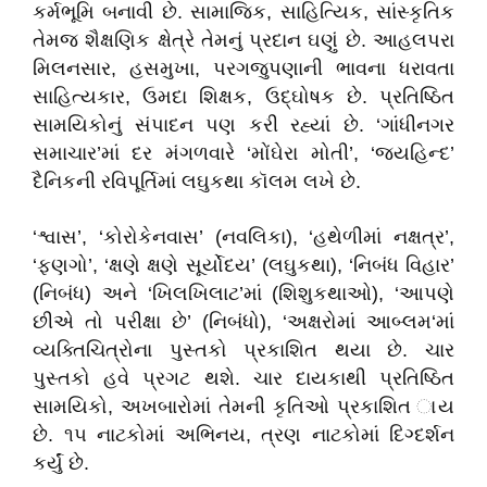
કર્મભૂમિ બનાવી છે. સામાજિક, સાહિત્યિક, સાંસ્કૃતિક
તેમજ શૈક્ષણિક ક્ષેત્રે તેમનું પ્રદાન ઘણું છે. આહલપરા
મિલનસાર, હસમુખા, પરગજુપણાની ભાવના ધરાવતા
સાહિત્યકાર, ઉમદા શિક્ષક, ઉદ્‌ઘોષક છે. પ્રતિષ્ઠિત
સામયિકોનું સંપાદન પણ કરી રહ્યાં છે. ‘ગાંધીનગર
સમાચાર’માં દર મંગળવારે ‘મોંઘેરા મોતી’, ‘જયહિન્દ’
દૈનિકની રવિપૂર્તિમાં લઘુકથા કૉલમ લખે છે.
‘શ્વાસ’, ‘કોરોકેનવાસ’ (નવલિકા), ‘હથેળીમાં નક્ષત્ર’,
‘ફણગો’, ‘ક્ષણે ક્ષણે સૂર્યોદય’ (લઘુકથા), ‘નિબંધ વિહાર’
(નિબંધ) અને ‘ખિલખિલાટ’માં (શિશુકથાઓ), ‘આપણે
છીએ તો પરીક્ષા છે’ (નિબંધો), ‘અક્ષરોમાં આબ્લમ‘માં
વ્યક્તિચિત્રોના પુસ્તકો પ્રકાશિત થયા છે. ચાર
પુસ્તકો હવે પ્રગટ થશે. ચાર દાયકાથી પ્રતિષ્ઠિત
સામયિકો, અખબારોમાં તેમની કૃતિઓ પ્રકાશિત ાય
છે. ૧૫ નાટકોમાં અભિનય, ત્રણ નાટકોમાં દિગ્દર્શન
કર્યું છે.