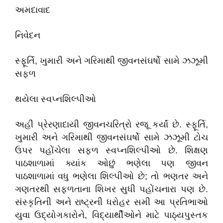
અમદાવાદ
નિવેદન
સ્ફૂર્તિ, ખુમારી અને ગરિમાથી જીવનસંઘર્ષો સામે ઝઝૂમી
સફળ
થયેલા સ્વપ્નશિલ્પીઓ
અહીં પ્રેરણાદાયી જીવનચરિત્રો રજૂ કર્યાં છે. સ્ફૂર્તિ,
ખુમારી અને ગરિમાથી જીવનસંઘર્ષો સામે ઝઝૂમી ટોચ
ઉપર પહોંચેલા સફળ સ્વપ્નશિલ્પીઓ છે. શિક્ષણ
પાઠશાળામાં ક્યાંક ઓછું ભણેલા પણ જીવન
પાઠશાળામાં વધુ ભણેલા શિલ્પીઓ છે; તો ભણતર અને
ગણતરથી સફળતાના શિખર સુધી પહોંચનારા પણ છે.
સંસ્કૃતિની અને રાષ્ટ્રની ધરોહર સમી આ પ્રતિભાઓ
યુવા ઉદ્યોગકારોને, વિદ્યાર્થીઓને માટે પાઠ્યપુસ્તક