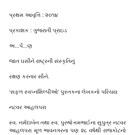
પ્રથમ આવૃત્તિ : ૨૦૧૪
પ્રકાશક : ગુજરાતી પ્રાઇડ
અ...ર્પ...ણ
જાત ઘસીને રાષ્ટ્રની સંસ્કૃતિનું
રક્ષણ કરનાર સૌને.
‘સફળ સ્વપ્નશિલ્પીઓ’ પુસ્તકના લેખકનો પરિચય
નટવર આહલપરા
સ્વ. નર્મદાબેન તથા સ્વ. પુરુષોત્તમભાઈના સુપુત્ર નટવર
આહલપરા મૂળ ભાવનગરના પણ ૨૮ વર્ષથી રાજકોટનો