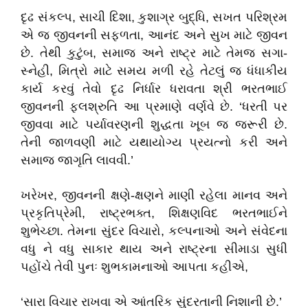
દૃઢ સંકલ્પ, સાચી દિશા, કુશાગ્ર બુદ્ધિ, સખત પરિશ્રમ
એ જ જીવનની સફળતા, આનંદ અને સુખ માટે જીવન
છે. તેથી કુટુંબ, સમાજ અને રાષ્ટ્ર માટે તેમજ સગા-
સ્નેહી, મિત્રો માટે સમય મળી રહે તેટલું જ ધંધાકીય
કાર્ય કરવું તેવો દૃઢ નિર્ધાર ધરાવતા શ્રી ભરતભાઈ
જીવનની ફલશ્રુતિ આ પ્રમાણે વર્ણવે છે. ‘ધરતી પર
જીવવા માટે પર્યાવરણની શુદ્ધતા ખૂબ જ જરૂરી છે.
તેની જાળવણી માટે યથાયોગ્ય પ્રયત્નો કરી અને
સમાજ જાગૃતિ લાવવી.’
ખરેખર, જીવનની ક્ષણે-ક્ષણને માણી રહેલા માનવ અને
પ્રકૃતિપ્રેમી, રાષ્ટ્રભક્ત, શિક્ષણવિદ ભરતભાઈને
શુભેચ્છા. તેમના સુંદર વિચારો, કલ્પનાઓ અને સંવેદના
વધુ ને વધુ સાકાર થાય અને રાષ્ટ્રના સીમાડા સુધી
પહોંચે તેવી પુનઃ શુભકામનાઓ આપતા કહીએ,
‘સારા વિચાર રાખવા એ આંતરિક સુંદરતાની નિશાની છે.’