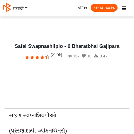
☰
લૉગિન
தமிழ்
મફત પ્રકાશિત કરો
Safal Swapnashilpio - 6 Bharatbhai Gajipara
(23.9k)
10k
10
3.4k
સફળ સ્વપ્નશિલ્પીઓ
(પ્રેરણાદાયી વ્યક્તિચિત્રો)