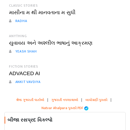
CLASSIC STORIES
માસીના મ થી માનવતાના મ સુધી
RADHA
ANYTHING
યુવાવય અને અશ્લીલ ભાષાનું આક્રમણ
YEASH SHAH
FICTION STORIES
ADVACED AI
ANKIT VAVDIYA
શ્રેષ્ઠ ગુજરાતી વાર્તાઓ
|
ગુજરાતી નવલકથાઓ
|
બાયોગ્રાફી પુસ્તકો
|
Natvar Ahalpara પુસ્તકો PDF
બીજા રસપ્રદ વિકલ્પો