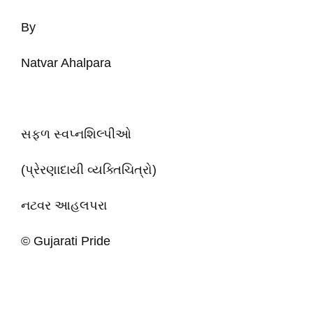
By
Natvar Ahalpara
સફળ સ્વપ્નશિલ્પીઓ
(પ્રેરણાદાયી વ્યક્તિચિત્રો)
નટવર આહલપરા
© Gujarati Pride