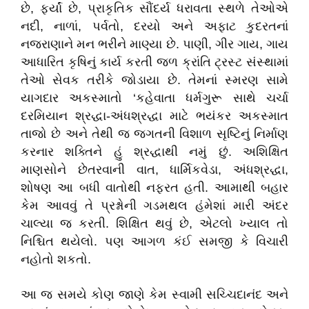
છે, ફર્યાં છે, પ્રાકૃતિક સૌંદર્ય ધરાવતા સ્થળે તેઓએ
નદી, નાળાં, પર્વતો, દરયો અને અફાટ કુદરતનાં
નજરાણાને મન ભરીને માણ્યા છે. પાણી, ગીર ગાય, ગાય
આધારિત કૃષિનું કાર્ય કરતી જળ ક્રાંતિ ટ્રસ્ટ સંસ્થામાં
તેઓ સેવક તરીકે જોડાયા છે. તેમનાં સ્મરણ સામે
યાગદાર અકસ્માતો ‘કહેવાતા ધર્મગુરૂ સાથે ચર્ચા
દરમિયાન શ્રદ્ધા-અંધશ્રદ્ધા માટે ભયંકર અકસ્માત
તાજો છે અને તેથી જ જગતની વિશાળ સૃષ્ટિનું નિર્માણ
કરનાર શક્તિને હું શ્રદ્ધાથી નમું છું. અશિક્ષિત
માણસોને છેતરવાની વાત, ધાર્મિકવેડા, અંધશ્રદ્ધા,
શોષણ આ બધી વાતોથી નફરત હતી. આમાથી બહાર
કેમ આવવું તે પ્રશ્નોની ગડમથલ હંમેશાં મારી અંદર
ચાલ્યા જ કરતી. શિક્ષિત થવું છે, એટલો ખ્યાલ તો
નિશ્ચિત થયેલો. પણ આગળ કંઈ સમજી કે વિચારી
નહોતો શકતો.
આ જ સમયે કોણ જાણે કેમ સ્વામી સચ્ચિદાનંદ અને