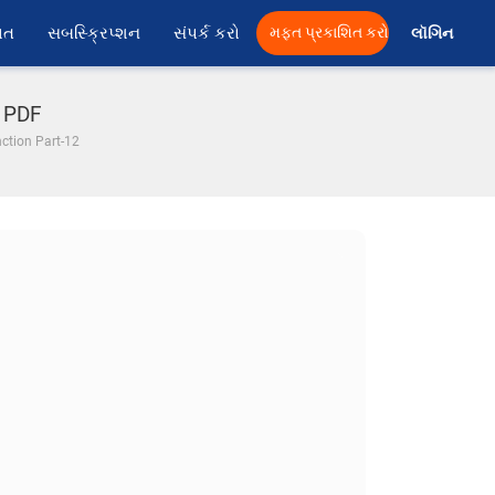
ાત
સબસ્ક્રિપ્શન
સંપર્ક કરો
મફત પ્રકાશિત કરો
લૉગિન 
ા PDF
ction Part-12