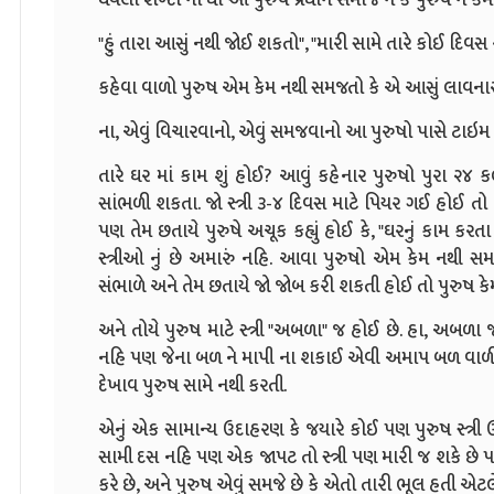
"હું તારા આસું નથી જોઈ શકતો", "મારી સામે તારે કોઈ દિવસ ર
કહેવા વાળો પુરુષ એમ કેમ નથી સમજતો કે એ આસું લાવનાર વ્
ના, એવું વિચારવાનો, એવું સમજવાનો આ પુરુષો પાસે ટાઇમ જ
તારે ઘર માં કામ શું હોઈ? આવું કહેનાર પુરુષો પુરા ૨૪ ક
સાંભળી શકતા. જો સ્ત્રી ૩-૪ દિવસ માટે પિયર ગઈ હોઈ 
પણ તેમ છતાયે પુરુષે અચૂક કહ્યું હોઈ કે, "ઘરનું કામ કર
સ્ત્રીઓ નું છે અમારું નહિ. આવા પુરુષો એમ કેમ નથી સમજ
સંભાળે અને તેમ છતાયે જો જોબ કરી શકતી હોઈ તો પુરુષ કે
અને તોયે પુરુષ માટે સ્ત્રી "અબળા" જ હોઈ છે. હા, અબ
નહિ પણ જેના બળ ને માપી ના શકાઈ એવી અમાપ બળ વાળી. પ
દેખાવ પુરુષ સામે નથી કરતી.
એનું એક સામાન્ય ઉદાહરણ કે જયારે કોઈ પણ પુરુષ સ્ત્રી ઉપ
સામી દસ નહિ પણ એક જાપટ તો સ્ત્રી પણ મારી જ શકે છે 
કરે છે, અને પુરુષ એવું સમજે છે કે એતો તારી ભૂલ હતી એટલે તે સહન ક