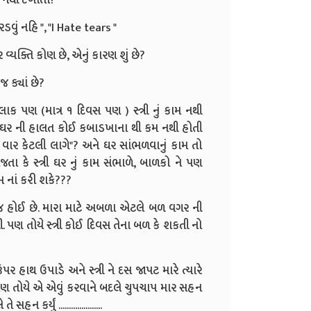
ડવું નહિ ", "I Hate tears "
યક્તિ કોણ છે, એનું કારણ શું છે?
 ક્યાં છે?
લાક પણ (માત્ર ૧ દિવસ પણ ) સ્ત્રી નું કામ નથી
તો ઘર ની હાલત કોઈ કબાડખાના થી કમ નથી હોતી
તા વાર કેટલી લાગે"? અને ઘર સાંભળવાનું કામ તો
તા કે સ્ત્રી ઘર નું કામ સંભાળે, બાળકો ને પણ
મ નાં કરી શકે???
ળા જ હોઈ છે. મારા માટે અબળા એટલે બળ વગર ની
ણ તોયે સ્ત્રી કોઈ દિવસ તેના બળ કે શકતી નો
ર હાથ ઉપાડે અને સ્ત્રી ને દસ જાપટ મારે ત્યારે
પણ તોયે એ એવું કરવાને બદલે ચુપચાપ માર સહન
ર્યું .....................