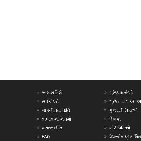
અમારા વિશે
શ્રેષ્ઠ વાર્તાઓ
સંપર્ક કરો
શ્રેષ્ઠ નવલકથા
ગોપનીયતા નીતિ
ગુજરાતી વિડિઓ
વાપરવાના નિયમો
લેખકો
વળતર નીતિ
શોર્ટ વિડિઓ
FAQ
પેપરબેક પ્રકાશિત