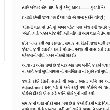
ત્યારે ખરેખર એમ થાય કે શું કહેવું આવા...............પુરુષો ને?
(ખાલી રહેલી જગ્યા પર ઈચ્છા પડે એ શબ્દ મુકીને વાંચવું )
"ધંધાની વાત માં તને શું ખબર પડે?" પણ એજ સ્ત્રી જયારે 
"એતો ત્યારે બજાર માંજ મંદી હતી નહિ તો આમ થાત ને તેમ થાત " 
કોને ખબર સ્ત્રી આ કહેવાતા સમાજ ના રીતરીવાજો માંથી ક્ય
જીંદગી જીવી શકશે? ક્યારે પોતાની મરજી થી શ્વાસ લઇ શક
મહેરબાની માંથી બહાર નીકળી શકશે?
આવા તો અનેક પ્રશ્નો છે જે માત્ર એક પ્રશ્ન બનીને જ રહી ગય
નાં આવે જ્યાં સુધી માણસ ની માનસિકતા નાં સુધરે ત્યાં સુધી.
જયારે કોઈ દીકરી સાસરે થી હસતા હસતા ચહેરે ઘરે આવે 
Adjustment કરવું પડે છે અને કરવું પણ જોઈએ એ વાત થી
જોઈએ દીકરી એ સાસરે જઈને કોઈ ગુનો નથી કર્યો.
સમાજ માં ઘણા લોકો સારા પણ છે કે જેઓ દીકરી માટે વિચારે છ
ત્યારે થાય છે કે માનવતા મરી નથી ગઈ કે ભગવાને મનુષ્ય નું 