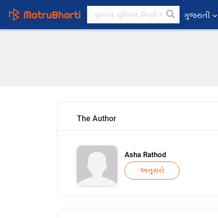
ગુજરાતી
The Author
Asha Rathod
અનુસરો