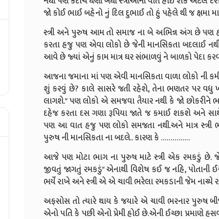
નથી પણ કદાચ ઘણી બધી સ્ત્રીઓની વાત હોઈ શકે એટલે દરેક 
જો કોઈ ભાઈ બહેનો નું દિલ દુભાઈ તો હું પહેલે થી જ ક્ષમા માગું છું ..
સ્ત્રી અને પુરુષ આમ તો સમાજ ના બે અભિન્ન અંગ છે પણ હ
કરતા હજુ પણ એવા લોકો છે જેની માનસિકતા બદલાઈ નથી એવ
આવે છે જ્યાં એનું કામ માત્ર ઘર સંભાળવું ને બાળકો પેદા કર
આજના જમાના માં પણ એવી માનસિકતા વાળા લોકો ની કમી નથ
શું કરવું છે? કાલે સાસરે જતી રહેશે, તેના ભણતર પર વધુ
લાગશે." પણ લોકો એ સમજવા તૈયાર નથી કે જો છોકરીને ભ
દહેજ કરતા દસ ગણા રૂપિયા જાતે જ કમાઈ શકશે અને સાથે
પણ આ વાત હજુ પણ લોકો સમજતા નથી.અને માત્ર સ્ત્રી ભણ
પુરુષ ની માનસિકતા ના બદલે.. કારણ કે ……………
આજે પણ મોટા ભાગ ના પુરુષ માટે સ્ત્રી એક રમકડું છે. જ
જીવતું જાગતું રમકડું" એનાથી વિશેષ કઈ જ નહિ, પોતાની ઈ
ભર્યે રાખે અને સ્ત્રી એ એ ચાવી ભરેલા રમકડાની જેમ નાચ્યે રાખવાન
અફસોસ તો ત્યારે થાય કે જયારે એ ચાવી ભરનાર પુરુષ બી
એનો પતિ કે પછી એનો પ્રેમી હોઈ છે.એની ઈચ્છા પ્રમાણે હસવાન