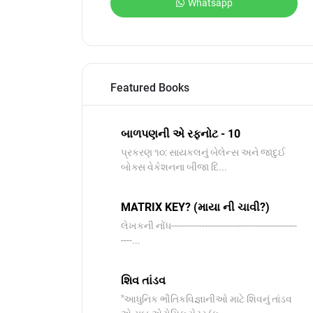
Whatsapp
Featured Books
બાળપણની એ રફનોટ - 10
પ્રકરણ ૧૦: સાયકલનું બેલેન્સ અને જાદુઈ
બોક્સ વેકેશનના બીજા દિ...
MATRIX KEY? (માયા ની ચાવી?)
લેખકની નોંધ---------------------------------------------
----...
શિવ તાંડવ
"આધુનિક ભૌતિકવિજ્ઞાનીઓ માટે શિવનું તાંડવ