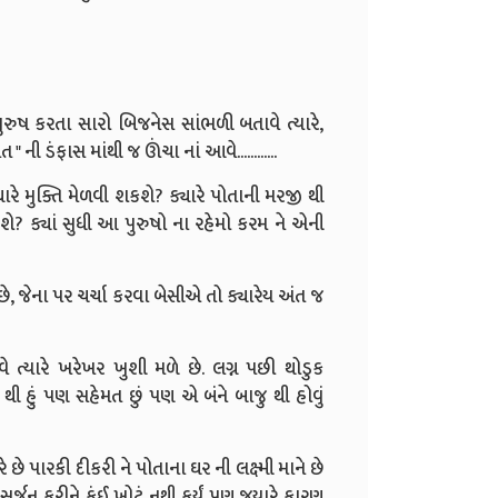
પુરુષ કરતા સારો બિજનેસ સાંભળી બતાવે ત્યારે,
ની ડંફાસ માંથી જ ઊંચા નાં આવે............
ારે મુક્તિ મેળવી શકશે? ક્યારે પોતાની મરજી થી
શે? ક્યાં સુધી આ પુરુષો ના રહેમો કરમ ને એની
ા છે, જેના પર ચર્ચા કરવા બેસીએ તો ક્યારેય અંત જ
ત્યારે ખરેખર ખુશી મળે છે. લગ્ન પછી થોડુક
 હું પણ સહેમત છું પણ એ બંને બાજુ થી હોવું
ે પારકી દીકરી ને પોતાના ઘર ની લક્ષ્મી માને છે
સર્જન કરીને કંઈ ખોટું નથી કર્યું પણ જયારે કારણ