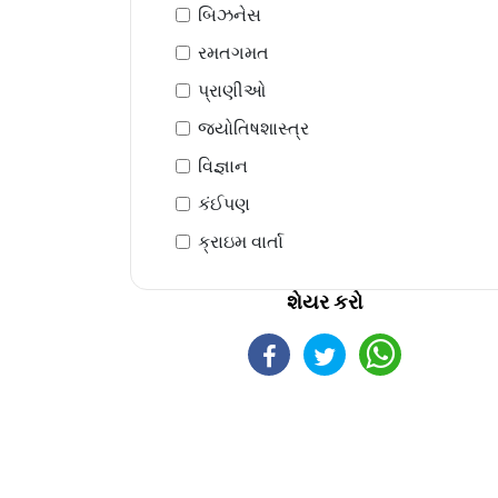
બિઝનેસ
રમતગમત
પ્રાણીઓ
જ્યોતિષશાસ્ત્ર
વિજ્ઞાન
કંઈપણ
ક્રાઇમ વાર્તા
શેયર કરો