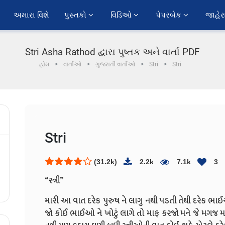
અમારા વિશે
પુસ્તકો 
વિડિઓ 
પેપરબેક 
જાહેર
Stri Asha Rathod દ્વારા પુષ્તક અને વાર્તા PDF
હોમ
વાર્તાઓ
ગુજરાતી વાર્તાઓ
Stri
Stri
Stri
(31.2k)
2.2k
7.1k
3
“સ્ત્રી”
મારી આ વાત દરેક પુરુષ ને લાગુ નથી પડતી તેથી દરેક ભાઈઓ
જો કોઈ ભાઈઓ ને ખોટું લાગે તો માફ કરજો મને જે મગજ માં આવ