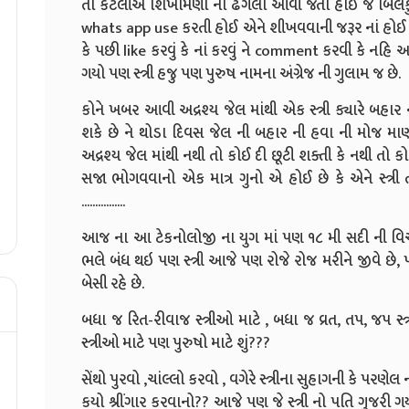
તો કેટલીએ શિખામણો ના ઢગલા આવી જતા હોઈ જે બિલકુલ 
whats app use કરતી હોઈ એને શીખવવાની જરૂર નાં હોઈ કે એ
કે પછી like કરવું કે નાં કરવું ને comment કરવી કે નહ
ગયો પણ સ્ત્રી હજુ પણ પુરુષ નામના અંગ્રેજ ની ગુલામ જ છે.
કોને ખબર આવી અદ્રશ્ય જેલ માંથી એક સ્ત્રી ક્યારે બહા
શકે છે ને થોડા દિવસ જેલ ની બહાર ની હવા ની મોજ માણી
અદ્રશ્ય જેલ માંથી નથી તો કોઈ દી છૂટી શક્તી કે નથી ત
સજા ભોગવવાનો એક માત્ર ગુનો એ હોઈ છે કે એને સ્ત્રી
................
આજ ના આ ટેકનોલોજી ના યુગ માં પણ ૧૮ મી સદી ની વિચ
ભલે બંધ થઇ પણ સ્ત્રી આજે પણ રોજે રોજ મરીને જીવે છે,
બેસી રહે છે.
બધા જ રિત-રીવાજ સ્ત્રીઓ માટે , બધા જ વ્રત, તપ, જપ 
સ્ત્રીઓ માટે પણ પુરુષો માટે શું???
સેંથો પુરવો ,ચાંલ્લો કરવો , વગેરે સ્ત્રીના સુહાગની કે પરણ
કયો શ્રીંગાર કરવાનો?? આજે પણ જે સ્ત્રી નો પતિ ગુજરી ગ