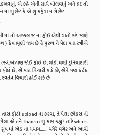
નીકળવાનું, એ કહે એની સાથે બોલવાનું અને હદ તો
ં શું છે? કે એ શું કહેવા માંગે છે?
"
રી માં તો અક્કલ જ ના હોઈ એવી વાતો કરે. જાણે
) કેમ ભૂલી જાય છે કે પુરુષ ને પેદા પણ સ્ત્રીએ
સ્ત્રીએ)પણ જોઈ હોઈ છે, થોડી ઘણી દુનિયાદારી
 હોઈ છે, એ પણ વિચારી શકે છે, એને પણ કંઈક
સ્વતંત્ર વિચારો હોઈ શકે છે
ર તારા ફોટો upload ના કરવા, તે પેલા છોકરા ની
ું? પેલા એ તને thank u શું કામ કહ્યું? તારે whats
્રુપ માં એડ ના થવાય........ વગેરે વગેર અને આવી