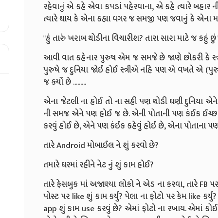
રહેવાનું એ કહે એવા કપડાં પહેરવાના, એ કહે ત્યારે બહાર 
ત્યારે થાય કે એના કહ્યા વગર જ સમજી પણ જવાનું કે એના મન મા
"હું તારું ખરાબ થોડીના વિચારીશ? તારા સારા માટે જ કહું છું 
આવી વાત કહેનાર પુરુષ એમ જ સમજે છે જાણે છોકરી કે સ્ત્
પુરુષે જ દુનિયા જોઈ હોઈ સ્ત્રીએ નહિ પણ એ વખતે એ (પુરુષ 
જ કર્યો છે .........
એના જેટલી ના હોઈ તો ના સહી પણ થોડી ઘણી દુનિયા એને (
ની સમજ એને પણ હોઈ જ છે. એની પોતાની પણ કંઈક ઈચ્છા
કરવું હોઈ છે, એને પણ કંઈક કહેવું હોઈ છે, એના પોતાના પણ 
તારે Android મોબાઈલ ને શું કરવો છે?
તમારે ઘરમાં રહીને નેટ નું શું કામ હોઈ?
તારે ફેસબુક માં અજાણ્યા લોકો ને એડ ના કરવા, તારે FB પ
પોસ્ટ પર like શું કામ કર્યું? પેલા ના ફોટો પર કેમ like કર્ય
app શું કામ use કરવું છે? એમાં ફોટો ના રખાય. એમાં કોઈ ગ