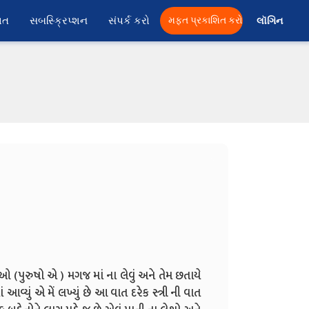
ાત
સબસ્ક્રિપ્શન
સંપર્ક કરો
મફત પ્રકાશિત કરો
લૉગિન 
 (પુરુષો એ ) મગજ માં ના લેવું અને તેમ છતાયે
્યું એ મેં લખ્યું છે આ વાત દરેક સ્ત્રી ની વાત