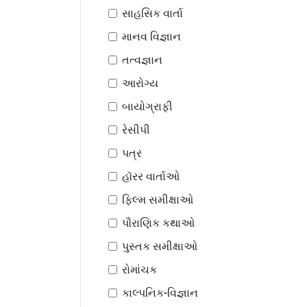
સાહસિક વાર્તા
માનવ વિજ્ઞાન
તત્વજ્ઞાન
આરોગ્ય
બાયોગ્રાફી
રેસીપી
પત્ર
હૉરર વાર્તાઓ
ફિલ્મ સમીક્ષાઓ
પૌરાણિક કથાઓ
પુસ્તક સમીક્ષાઓ
રોમાંચક
કાલ્પનિક-વિજ્ઞાન