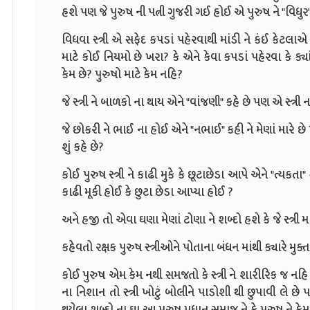
હશે પણ જે પુરુષ ની પત્ની ગુજરી ગઈ હોઈ એ પુરુષ ને "વિધ
વિધવા સ્ત્રી એ સફેદ કપડાં પહેરવાથી માંડી ને કંઈ કેટલાએ 
માટે કોઈ નિયમો છે ખરા? કે એને કેવા કપડાં પહેરવા કે ક્ય
કેમ છે? પુરુષો માટે કેમ નહિ?
જે સ્ત્રી ને બાળકો ના થાય એને "વાંજણી" કહે છે પણ એ સ્ત્રી ના
જે છોકરી ને ભાઈ ના હોઈ એને "નભાઈ" કહી ને મેણાં મારે 
શું કહે છે?
કોઈ પુરુષ સ્ત્રી ને કાઢી મુકે કે છૂટાછેડા આપે એને "ત્યકતા" ક
કાઢી મૂકી હોઈ કે છુટા છેડા આપ્યા હોઈ ?
અને હજી તો એવા ઘણા મેણાં ટોણા ને શબ્દો હશે કે જે સ્ત્રી મા
કહેવતો રક્ષક પુરુષ સ્ત્રીઓને પોતાના બંધન માંથી ક્યારે મુક્
કોઈ પુરુષ એમ કેમ નથી સમજતો કે સ્ત્રી ને શારીરિક જ ન
ના નિશાન તો સ્ત્રી ખોટું બોલીને પાડોશી થી છુપાવી લ
થયેલા શબ્દો ના ઘા આ પુરુષ પ્રધાન સમાજ ને કે પુરુષ ને કે