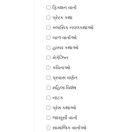
ફિક્શન વાર્તા
પ્રેરક કથા
ક્લાસિક નવલકથાઓ
બાળ વાર્તાઓ
હાસ્ય કથાઓ
મેગેઝિન
કવિતાઓ
પ્રવાસ વર્ણન
મહિલા વિશેષ
નાટક
પ્રેમ કથાઓ
જાસૂસી વાર્તા
સામાજિક વાર્તાઓ