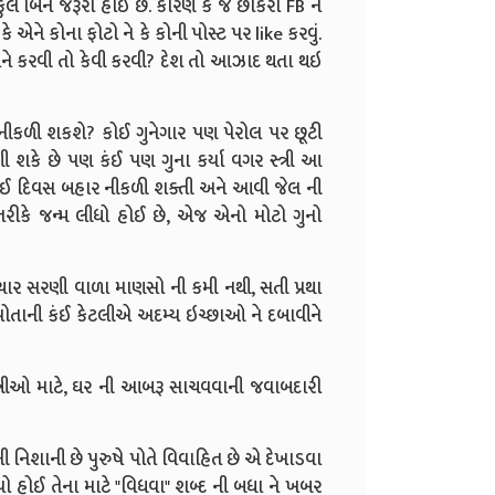
બિન જરૂરી હોઈ છે. કારણ કે જે છોકરી FB ને
ને કોના ફોટો ને કે કોની પોસ્ટ પર like કરવું.
િ અને કરવી તો કેવી કરવી? દેશ તો આઝાદ થતા થઇ
ર નીકળી શકશે? કોઈ ગુનેગાર પણ પેરોલ પર છૂટી
 શકે છે પણ કંઈ પણ ગુના કર્યા વગર સ્ત્રી આ
ો કોઈ દિવસ બહાર નીકળી શક્તી અને આવી જેલ ની
 તરીકે જન્મ લીધો હોઈ છે, એજ એનો મોટો ગુનો
ાર સરણી વાળા માણસો ની કમી નથી, સતી પ્રથા
 પોતાની કંઈ કેટલીએ અદમ્ય ઇચ્છાઓ ને દબાવીને
સ્ત્રીઓ માટે, ઘર ની આબરૂ સાચવવાની જવાબદારી
ેલ ની નિશાની છે પુરુષે પોતે વિવાહિત છે એ દેખાડવા
યો હોઈ તેના માટે "વિધવા" શબ્દ ની બધા ને ખબર