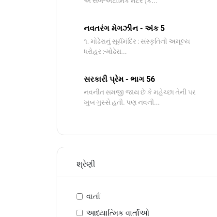
એ સબ-એટોમિક મેટર (ક...
નવતરંગ મેગઝીન - અંક 5
૧. મોઢેરાનું સૂર્યમંદિર : સંસ્કૃતિની અમૂલ્ય
ધરોહર :-​મોઢેરા...
સરકારી પ્રેમ - ભાગ 56
નવનીત સમજી જાય છે કે મહેચ્છા તેની પર
ખુબ ગુસ્સે હતી. પણ નવની...
શ્રેણી
વાર્તા
આધ્યાત્મિક વાર્તાઓ