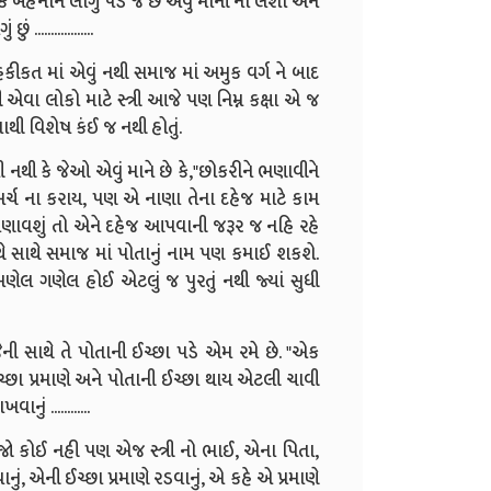
બહેનોને લાગુ પડે જ છે એવું માની ના લેશો અને
................
કીકત માં એવું નથી સમાજ માં અમુક વર્ગ ને બાદ
ા લોકો માટે સ્ત્રી આજે પણ નિમ્ન કક્ષા એ જ
વાથી વિશેષ કંઈ જ નથી હોતું.
ી કે જેઓ એવું માને છે કે,"છોકરીને ભણાવીને
 ખર્ચ ના કરાય, પણ એ નાણા તેના દહેજ માટે કામ
ણાવશું તો એને દહેજ આપવાની જરૂર જ નહિ રહે
 સાથે સમાજ માં પોતાનું નામ પણ કમાઈ શકશે.
ેલ ગણેલ હોઈ એટલું જ પુરતું નથી જ્યાં સુધી
ેની સાથે તે પોતાની ઈચ્છા પડે એમ રમે છે. "એક
ચ્છા પ્રમાણે અને પોતાની ઈચ્છા થાય એટલી ચાવી
ું ............
જો કોઈ નહી પણ એજ સ્ત્રી નો ભાઈ, એના પિતા,
ું, એની ઈચ્છા પ્રમાણે રડવાનું, એ કહે એ પ્રમાણે