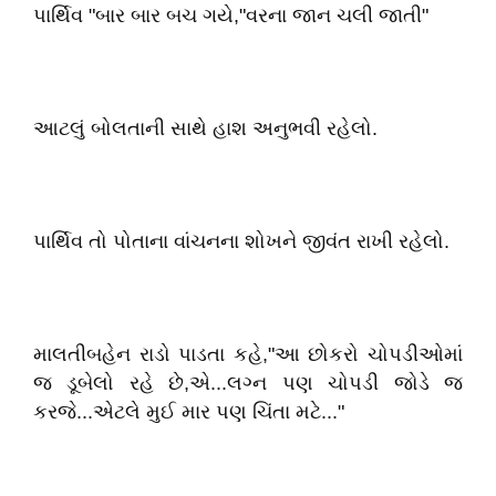
પાર્થિવ "બાર બાર બચ ગયે,"વરના જાન ચલી જાતી"
આટલું બોલતાની સાથે હાશ અનુભવી રહેલો.
પાર્થિવ તો પોતાના વાંચનના શોખને જીવંત રાખી રહેલો.
માલતીબહેન રાડો પાડતા કહે,"આ છોકરો ચોપડીઓમાં
જ ડૂબેલો રહે છે,એ...લગ્ન પણ ચોપડી જોડે જ
કરજે...એટલે મુઈ માર પણ ચિંતા મટે..."