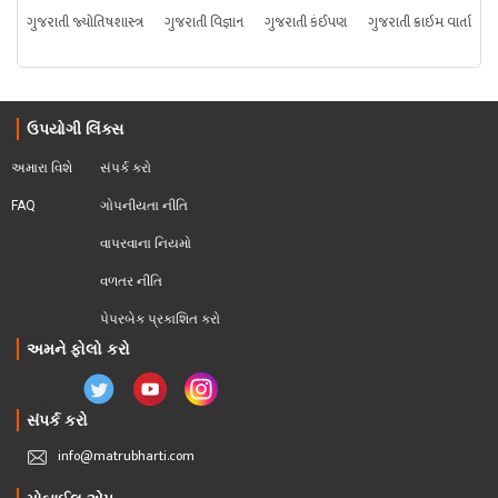
ગુજરાતી જ્યોતિષશાસ્ત્ર
ગુજરાતી વિજ્ઞાન
ગુજરાતી કંઈપણ
ગુજરાતી ક્રાઇમ વાર્તા
ઉપયોગી લિંક્સ
અમારા વિશે
સંપર્ક કરો
FAQ
ગોપનીયતા નીતિ
વાપરવાના નિયમો 
વળતર નીતિ
પેપરબેક પ્રકાશિત કરો
અમને ફોલો કરો
સંપર્ક કરો
info@matrubharti.com