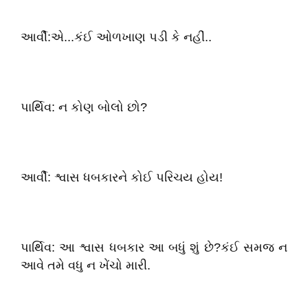
આર્વી:એ...કંઈ ઓળખાણ પડી કે નહીં..
પાર્થિવ: ન કોણ બોલો છો?
આર્વી: શ્વાસ ધબકારને કોઈ પરિચય હોય!
પાર્થિવ: આ શ્વાસ ધબકાર આ બધું શું છે?કંઈ સમજ ન
આવે તમે વધુ ન ખેંચો મારી.