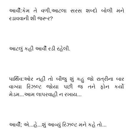
આર્વી:કેમ તે વળી,આટલા સરસ શબ્દો બોલી મને
રડાવવાની શી જરૂર?
આટલું કહી આર્વી રડી રહેલી.
પાર્થિવ:ઓર નહીં તો બીજુ શું કહુ જો રાત્રીના બાર
વાગ્યા રિઝલ્ટ જોયા પછી જ તને ફોન કર્યો
મેડમ...આમ લાપરવાહી ન રખાય...
આર્વી; એ...હે...શું આવ્યું રિઝલ્ટ મને કહે તો...