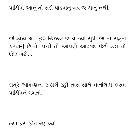
પાર્થિવ: આનુ તો રાડો પાડવાનુ બંધ જ થાતુ નથી.
જે હોય એ...હવે રિઝલ્ટ આવે ત્યાં સુધી જ તો સહન
કરવાનું છે ને...પછી તો આપણે આઝાદ પંછી હમ તો
ઊડ ગયે...
રાત્રે આકાશના સંસર્ગે રહી તારા સાથે વાર્તાલાપ કરવો
પાર્થિવને ગમતો.
ત્યાં ફરી ફોન રણક્યો.