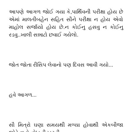
આપણે આગળ જોઈ ગયા કે,પાર્થિવની પરીક્ષા હોય છે
એમાં માલતીબહેન સહિત સૌને પરીક્ષા ન હોય એવો
માહોલ સર્જાયો હોય છે.ન કોઈનુ હસવુ ન કોઈનુ
રડવુ..ખાલી સન્નાટો છવાઈ ગયેલો.
જોત જોતા રીસિપ લેવાનો પણ દિવસ આવી ગયો...
હવે આગળ...
સૌ મિત્રો ઘણા સમયથી મળ્યા હોવાથી એકબીજા