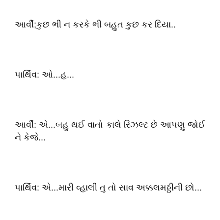
આર્વી;કુછ ભી ન કરકે ભી બહુત કુછ કર દિયા..
પાર્થિવ: ઓ...હ...
આર્વી: એ...બહુ થઈ વાતો કાલે રિઝલ્ટ છે આપણુ જોઈ
ને કેજે...
પાર્થિવ: એ...મારી વ્હાલી તુ તો સાવ અક્કલમઠ્ઠીની છો...