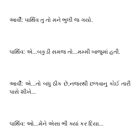
આર્વી: પાર્થિવ તુ તો મને ભુલી જ ગયો.
પાર્થિવ: એ...બકુડી સમજ તો...મમ્મી બાજુમાં હતી.
આર્વી: એ...તો બધુ ઠીક છે,નજરથી છળવાનુ કોઈ તારી
પાસે શીખે...
પાર્થિવ: ઓ...મેંને એસા ભી ક્યાં કર દિયા...