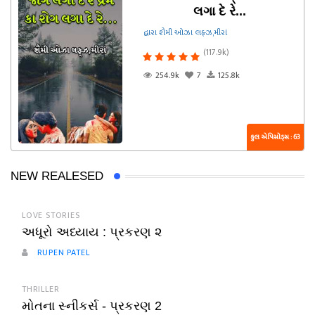
લગા દે રે...
દ્વારા શૈમી ઓઝા લફ્ઝ,મીરાં
(117.9k)
254.9k
7
125.8k
કુલ એપિસોડ્સ : 63
NEW REALESED
LOVE STORIES
અધૂરો અધ્યાય : પ્રકરણ ૨
RUPEN PATEL
THRILLER
મોતના સ્નીકર્સ - પ્રકરણ 2