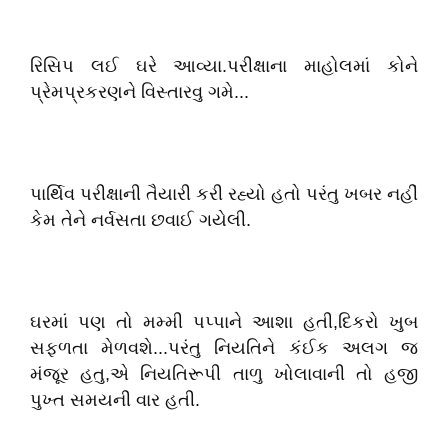
રિસિપ લઈ ઘરે આવ્યા.પરીક્ષાના માહોલમાં કોને
પ્રેમપ્રકરણને વિસ્તારવુ ગમે...
પાર્થિવ પરીક્ષાની તૈયારી કરી રહ્યો હતો પરંતુ ખબર નહીં
કેમ તેને નર્વસતા છવાઈ ગયેલી.
ઘરમાં પણ તો મમ્મી પપ્પાને આશા હતી,દિકરો ખુબ
સફળતા મેળવશે...પરંતુ નિયતિને કંઈક અલગ જ
મંજૂર હતુ,એ નિયતિરૂપી તાળુ ખોલાવાની તો હજી
પુખ્ત સમયની વાર હતી.