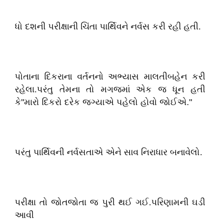
ધો દશની પરીક્ષાની ચિંતા પાર્થિવને નર્વસ કરી રહી હતી.
પોતાના દિકરાના વર્તનનો અભ્યાસ માલતીબહેન કરી
રહેલા.પરંતુ તેમના તો મગજમાં એક જ ધૂન હતી
કે"મારો દિકરો દરેક જગ્યાએ પહેલો હોવો જોઈએ."
પરંતુ પાર્થિવની નર્વસતાએ એને સાવ નિરાધાર બનાવેલો.
પરીક્ષા તો જોતજોતા જ પુરી થઈ ગઈ.પરિણામની ઘડી
આવી