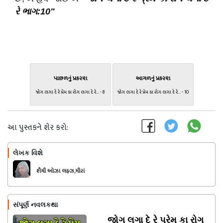
રે ભાગ:10"
પાછળનું પ્રકરણ
આગળનું પ્રકરણ
જોગ લગા દે રે પ્રેમ કા રોગ લગા દે રે... - 8
જોગ લગા દે રે પ્રેમ કા રોગ લગા દે રે... - 10
આ પુસ્તકને શેર કરો:
લેખક વિશે
અનુસરો
શૈમી ઓઝા લફ્ઝ,મીરાં
સંપૂર્ણ નવલકથા
જોગ લગા દે રે પ્રેમ કા રોગ