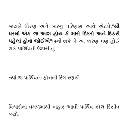
જ્યારે ધોરણ અને બારનુ પરિણામ આવે એટલે,"
સૌ
ઘરમાં એક જ આશ હોય કે મારો દિકરો અને દિકરી
પહેલાં હોવા જોઈએ"
બની શકે કે આ કારણ પણ હોઈ
શકે પાર્થિવની ઉદાસીનુ.
ત્યાં જ પાર્થિવના ફોનની રિંગ રણકી
વિચારોના વમળમાંથી બહાર આવી પાર્થિવ કોલ રિસીવ
કર્યો.