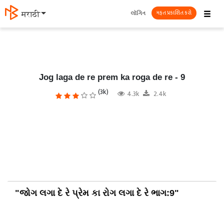
☰
લૉગિન
मराठी
મફત પ્રકાશિત કરો
Jog laga de re prem ka roga de re - 9
(3k)
4.3k
2.4k
"જોગ લગા દે રે પ્રેમ કા રોગ લગા દે રે ભાગ:9"