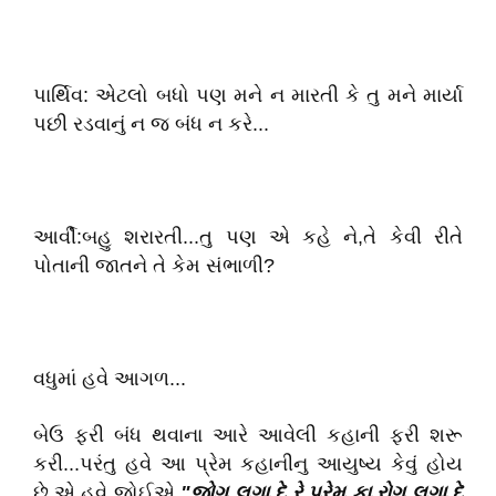
પાર્થિવ: એટલો બધો પણ મને ન મારતી કે તુ મને માર્યા
પછી રડવાનું ન જ બંધ ન કરે...
આર્વી:બહુ શરારતી...તુ પણ એ કહે ને,તે કેવી રીતે
પોતાની જાતને તે કેમ સંભાળી?
વધુમાં હવે આગળ...
બેઉ ફરી બંધ થવાના આરે આવેલી કહાની ફરી શરૂ
કરી...પરંતુ હવે આ પ્રેમ કહાનીનુ આયુષ્ય કેવું હોય
છે,એ હવે જોઈએ
"જોગ લગા દે રે પ્રેમ કા રોગ લગા દે