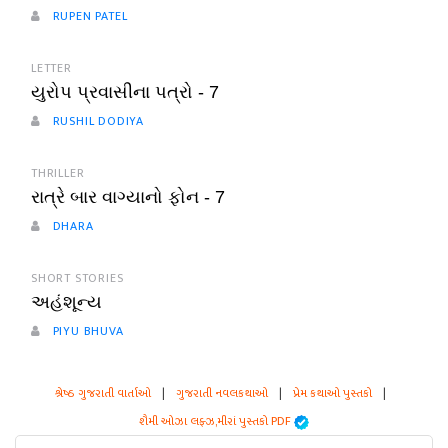
RUPEN PATEL
LETTER
યુરોપ પ્રવાસીના પત્રો - 7
RUSHIL DODIYA
THRILLER
રાત્રે બાર વાગ્યાનો ફોન - 7
DHARA
SHORT STORIES
અહંશૂન્ય
PIYU BHUVA
શ્રેષ્ઠ ગુજરાતી વાર્તાઓ
|
ગુજરાતી નવલકથાઓ
|
પ્રેમ કથાઓ પુસ્તકો
|
શૈમી ઓઝા લફ્ઝ,મીરાં પુસ્તકો PDF