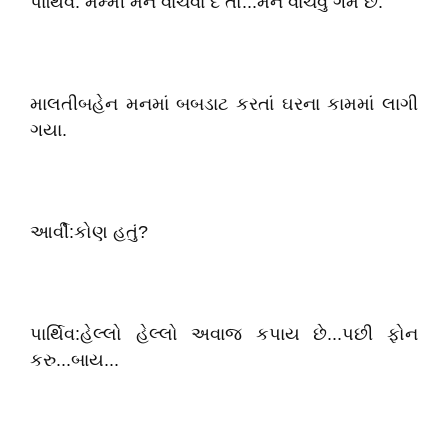
પાર્થિવ: મમ્મી મને વાંચવા દે તો...મને વાંચવુ ગમે છે.
માલતીબહેન મનમાં બબડાટ કરતાં ઘરના કામમાં લાગી
ગયા.
આર્વી:કોણ હતું?
પાર્થિવ:હેલ્લો હેલ્લો અવાજ કપાય છે...પછી ફોન
કરુ...બાય...