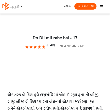
☰
લૉગિન
मराठी
મફત પ્રકાશિત કરો
Do Dil mil rahe hai - 17
(8.4k)
4.9k
2.6k
એક તરફ બે દિલ હવે લગ્નગ્રંથિ માં જોડાઈ રહ્યા હતા. તો બીજી
બાજુ બીજા બે દિલ પ્યારના બંધનમાં જોડાવા જઈ રહ્યા હતા.
બંનેને એકબીજાથી અપાર પ્રેમ હતો, એકબીજા માટે લાગણી હતી.