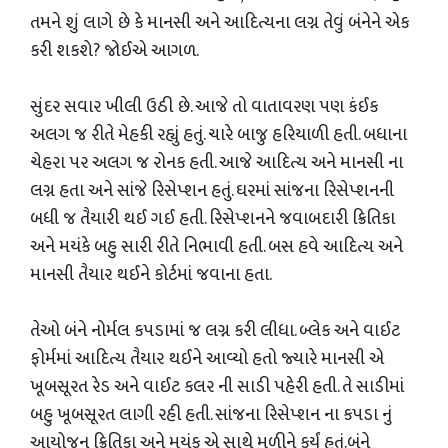
તમને શું લાગે છે કે માનસી અને આદિત્યના લગ્ન તેવું બંનેને એક
કરી શકશે? જોઈએ આગળ.
સુંદર સવાર ખીલી ઉઠી છે. આજે તો વાતાવરણ પણ કંઈક
અલગ જ રીતે મેહકી રહ્યું હતું. ચારે બાજુ હરિયાળી હતી. બધાના
ચેહરા પર અલગ જ રોનક હતી. આજે આદિત્ય અને માનસી ના
લગ્ન હતા અને સાંજે રિસેપ્શન હતું. ઘરમાં સાંજના રિસેપ્શનની
બધી જ તૈયારી થઈ ગઈ હતી. રિસેપ્શનને જવાબદારી ક્રિતિકા
અને મયંકે બહુ સારી રીતે નિભાવી હતી. બસ હવે આદિત્ય અને
માનસી તૈયાર થઈને કોર્ટમાં જવાના હતા.
તેઓ બંને નોર્મલ કપડામાં જ લગ્ન કરી લીધા. બ્લેક અને વાઈટ
ફોર્મમાં આદિત્ય તૈયાર થઈને આવ્યો હતો જ્યારે માનસી એ
ખૂબસૂરત રેડ અને વાઈટ કલર ની સાડી પહેરી હતી. તે સાડીમાં
બહુ ખૂબસૂરત લાગી રહી હતી. સાંજના રિસેપ્શન ના કપડા નું
આયોજન ક્રિતિકા અને મયંક એ સાથે મળીને કર્યું હતું.બંને