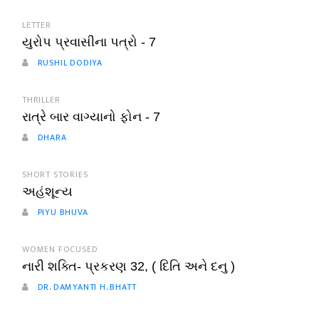
LETTER
યુરોપ પ્રવાસીના પત્રો - 7
RUSHIL DODIYA
THRILLER
રાત્રે બાર વાગ્યાનો ફોન - 7
DHARA
SHORT STORIES
અહંશૂન્ય
PIYU BHUVA
WOMEN FOCUSED
નારી શક્તિ- પ્રકરણ 32, ( દિતિ અને દનુ )
DR. DAMYANTI H. BHATT