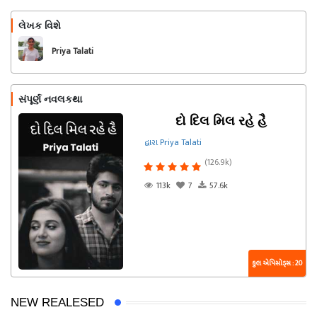
લેખક વિશે
અનુસરો
Priya Talati
સંપૂર્ણ નવલકથા
દો દિલ મિલ રહે હૈ
દ્વારા Priya Talati
(126.9k)
113k
7
57.6k
કુલ એપિસોડ્સ : 20
NEW REALESED