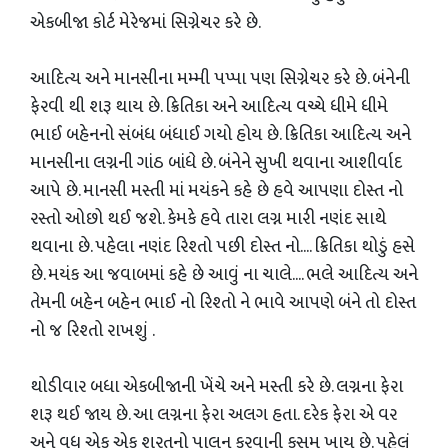
એકબીજા કોર્ટ મેરેજમાં સિગ્નેચર કરે છે.
આદિત્ય અને માનસીના મમ્મી પપ્પા પણ સિગ્નેચર કરે છે. બંનેની
ફેરવી થી શરૂ થાય છે. ક્રિતિકા અને આદિત્ય વચ્ચે ધીમે ધીમે
ભાઈ બહેનનો સંબંધ બંધાઈ ગયો હોય છે. ક્રિતિકા આદિત્ય અને
માનસીના લગ્નની ગાંઠ બાંધે છે. બંનેને સુખી થવાના આશીર્વાદ
આપે છે. માનસી મસ્તી માં મયંકને કહે છે હવે આપણા દોસ્ત નો
રસ્તો ઓછો થઈ જશે. કેમકે હવે તારા લગ્ન મારી નણંદ સાથે
થવાના છે. પહેલા નણંદ રિશ્તો પછી દોસ્ત નો.... ક્રિતિકા થોડું હસે
છે. મયંક આ જવાબમાં કહે છે આવું ના ચાલે.... ભલે આદિત્ય અને
તેમની બહેન બહેન ભાઈ નો રિશ્તો ને ભાવે આપણે બંને તો દોસ્ત
નો જ રિશ્તો રાખશું .
થોડીવાર બધા એકબીજાની ખેંચે અને મસ્તી કરે છે. લગ્નના ફેરા
શરૂ થઈ જાય છે. આ લગ્નના ફેરા અલગ હતા. દરેક ફેરા એ વર
અને વધુ એક એક શરતનો પાલન કરવાની કસમ ખાય છે. પહેલું