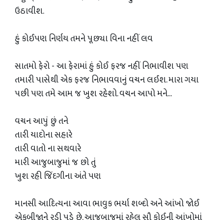
ઉઠાવીશ.
હું કોઈપણ નિર્ણય તમને પૂછ્યા વિના નહીં લવ
સાતમો ફેરો - આ ફેરામાં હું કોઈ ફરજ નહીં નિભાવીશ પણ
તમારી પાસેથી એક ફરજ નિભાવવાનું વચન લઈશ. મારા ગયા
પછી પણ તમે આમ જ ખુશ રહેશો. વચન આપો મને...
વચન આપું છું તને
તારી યાદોના સહારે
તારી વાતો ના સથવારે
મારી આજુબાજુમાં જ છો તું
ખુશ રહી જિંદગીના અંતે પણ
માનસી આદિત્યના આવા ભાવુક ભર્યા શબ્દો અને આંખો જોઈ
એકબીજાને રડી પડે છે. આજુબાજુમાં રહેલ સૌ કોઈની આંખોમાં