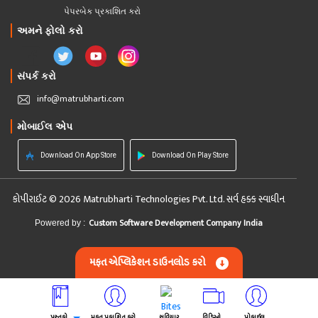
પેપરબેક પ્રકાશિત કરો
અમને ફોલો કરો
સંપર્ક કરો
info@matrubharti.com
મોબાઈલ એપ
Download On App Store
Download On Play Store
કોપીરાઈટ © 2026 Matrubharti Technologies Pvt. Ltd. સર્વ હક્ક સ્વાધીન
Custom Software Development Company India
Powered by :
મફત એપ્લિકેશન ડાઉનલોડ કરો
પુસ્તકો
મફત પ્રકાશિત કરો
સુવિચાર
વિડિઓ
પ્રોફાઈલ