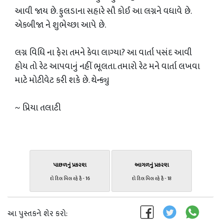
આવી જાય છે. ફુલડાના સહારે સૌ કોઈ આ લગ્નને વધાવે છે.
એકબીજા ને શુભેચ્છા આપે છે.
લગ્ન વિધિ ના ફેરા તમને કેવા લાગ્યા? આ વાર્તા પસંદ આવી
હોય તો રેટ આપવાનું નહીં ભૂલતા. તમારો રેટ મને વાર્તા લખવા
માટે મોટીવેટ કરી શકે છે. થેન્ક્યુ
~ પ્રિયા તલાટી
પાછળનું પ્રકરણ
આગળનું પ્રકરણ
દો દિલ મિલ રહે હૈ - 16
દો દિલ મિલ રહે હૈ - 18
આ પુસ્તકને શેર કરો: