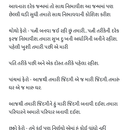
આવનારા દરેક જન્મમાં તો સાથ નિભાવીશ આ જન્મમાં પણ
છેલ્લી ઘડી સુધી તમારો સાથ નિભાવવાની કોશિશ કરીશ
ચોથો ફેરો - પત્ની બનવા જઈ રહી છું તમારી... પત્ની તરીકેની દરેક
ફરજ નિભાવીશ. તમારા સુખ દુઃખની અર્ધાંગિની બનીને રહીશ.
પહેલી ખુશી તમારી પછી એ મારી
પતિ તરીકે પછી અને એક દોસ્ત તરીકે પહેલા રહીશ.
પાંચમાં ફેરો - આજથી તમારી જિંદગી એ જ મારી જિંદગી. તમારું
ઘર એ જ મારુ ઘર.
આજથી તમારી જિંદગીને હું મારી જિંદગી બનાવી દઈશ. તમારા
પરિવારને અમારો પરિવાર બનાવી દઈશ.
છઠ્ઠો ફેરો - તમે કંઈ પણ નિર્ણયો એમાં હું કોઈ વાંધો નહીં