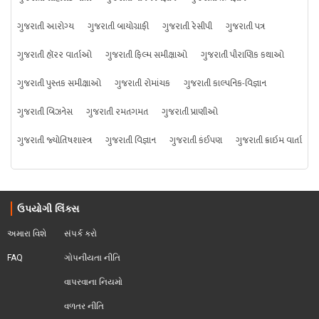
ગુજરાતી આરોગ્ય
ગુજરાતી બાયોગ્રાફી
ગુજરાતી રેસીપી
ગુજરાતી પત્ર
ગુજરાતી હૉરર વાર્તાઓ
ગુજરાતી ફિલ્મ સમીક્ષાઓ
ગુજરાતી પૌરાણિક કથાઓ
ગુજરાતી પુસ્તક સમીક્ષાઓ
ગુજરાતી રોમાંચક
ગુજરાતી કાલ્પનિક-વિજ્ઞાન
ગુજરાતી બિઝનેસ
ગુજરાતી રમતગમત
ગુજરાતી પ્રાણીઓ
ગુજરાતી જ્યોતિષશાસ્ત્ર
ગુજરાતી વિજ્ઞાન
ગુજરાતી કંઈપણ
ગુજરાતી ક્રાઇમ વાર્તા
ઉપયોગી લિંક્સ
અમારા વિશે
સંપર્ક કરો
FAQ
ગોપનીયતા નીતિ
વાપરવાના નિયમો 
વળતર નીતિ