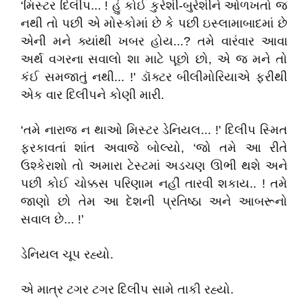
‘મિસ્ટર દિલીપ... ! હું કોઈ કુરેશી-બુરેશીને ઓળખતો જ
નથી તો પછી એ મોસ્કોમાં છે કે પછી ઇસ્લામાબાદમાં છે
એની મને ક્યાંથી ખબર હોય...? તમે વારંવાર આવા
અર્થ વગરના સવાલો શા માટે પૂછો છો, એ જ મને તો
કંઈ સમજાતું નથી... !' ડૉક્ટર બીલીમોરિયાએ ફરીથી
એક વાર દિલીપને કોણી મારી.
‘તમે નારાજ ન થાઓ મિસ્ટર ડેનિયલ... !' દિલીપ સ્મિત
ફરકાવતાં શાંત અવાજે બોલ્યો, ‘જો તમે આ રીતે
ઉશ્કેરાશો તો અમારા ટેસ્ટમાં અડચણ ઊભી થશે અને
પછી કોઈ ચોક્કસ પરિણામ નહીં તારવી શકાય.. ! તમે
જાણો છો તેમ આ દેશની પ્રતિષ્ઠા અને આબરૂનો
સવાલ છે... !’
ડેનિયલ ચૂપ રહ્યો.
એ માત્ર ટગર ટગર દિલીપ સામે તાકી રહ્યો.