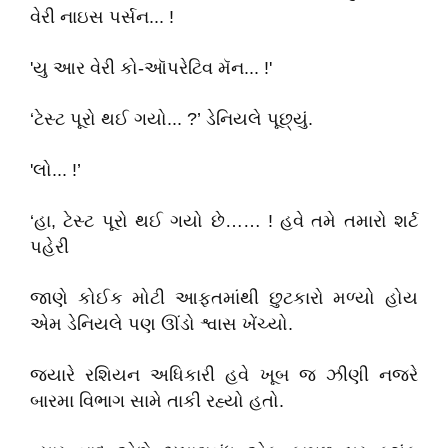
વેરી નાઇસ પર્સન... !
'યુ આર વેરી કો-ઑપરેટિવ મૅન... !'
‘ટેસ્ટ પૂરો થઈ ગયો... ?’ ડેનિયલે પૂછ્યું.
'લો... !’
‘હા, ટેસ્ટ પૂરો થઈ ગયો છે…… ! હવે તમે તમારો શર્ટ
પહેરી
જાણે કોઈક મોટી આફતમાંથી છુટકારો મળ્યો હોય
એમ ડેનિયલે પણ ઊંડો શ્વાસ ખેંચ્યો.
જ્યારે રશિયન અધિકારી હવે ખૂબ જ ઝીણી નજરે
બારમા વિભાગ સામે તાકી રહ્યો હતો.