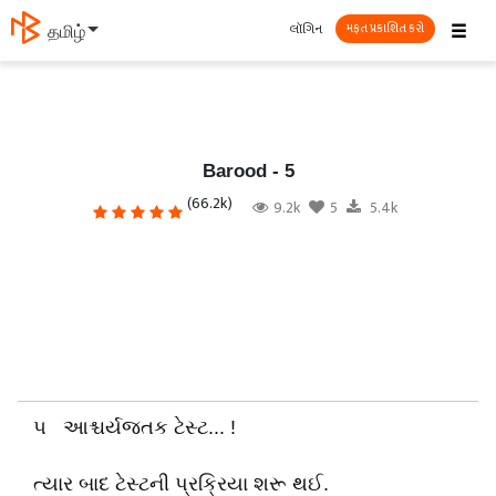
☰
લૉગિન
தமிழ்
મફત પ્રકાશિત કરો
Barood - 5
(66.2k)
9.2k
5
5.4k
૫ આશ્ચર્યજતક ટેસ્ટ... !
ત્યાર બાદ ટેસ્ટની પ્રક્રિયા શરૂ થઈ.