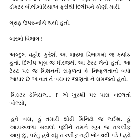
ડોક્ટર બીલીમોરિયાએ ફરીથી દિલીપને કોણી મારી.
ગ્રાફ ઉપર-નીચે થયો હતો.
બારમો વિભાગ !
અબ્દુલ વહીદ કુરેશી આ બારમા વિભાગમાં જ ક્યાંક
હતો. દિલીપ ખૂબ જ ધીરજથી આ ટેસ્ટ લેતો હતો. આ
ટેસ્ટ પર જ મિશનની સફળતા કે નિષ્ફળતાનો બધો
આધાર છે એ વાત તે બરાબર જાણતો ને સમજતો હતો.
‘મિસ્ટર ડેનિયલ... !' એ ખુરશી પર પાસ બદલતાં
બોલ્યો,
‘હવે બસ, હું તમારી થોડી મિનિટો જ લઈશ. હું
આડાઅવળાં સવાલો પૂછીને તમને ખૂબ જ તકલીફ
આપું છું, પરંતુ હવે વધુ તકલીફ નહીં ભોગવવી પડે ! હવે