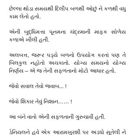
છેલ્લા થોડા સમયથી દિલીપ બળથી ઓછું ને કળથી વધુ
કામ લેતો હતો.
એની બુદ્ધિમત્તા પૂનમના ચંદ્રમાની માફક સોળેય
કળાએ ખીલી હતી.
અલબત્ત, જરૂર પડ્યે બળનો ઉપયોગ કરતાં પણ તે
બિલકુલ નહોતો અચકાતો. યોગ્ય સમયનો યોગ્ય
નિર્ણય – એ જ તેની સફળતાનો મોટો આધાર હતો.
જેવો સવાલ તેવો જવાબ... !
જેવો શિકાર તેવું નિશાન…… !
આ બંને વાતો એની સફળતાની ગુરુચાવી હતી.
ડેનિયલને હવે એક આરામખુરશી પર અડધો સૂતેલી ને