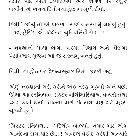
ત્યાર બાદ એણે ઝપાટાબંધ એક કાગળ પર કશુંક
લખીને એ કાગળ દિલીપના હાથમાં મૂકી દીધો.
દિલીપે જોયું તો એ કાગળ પર એક સરનામું લખેલું હતું.
– ૧૦, હેંગિંગ એપાર્ટમેન્ટ, યુનિવર્સિટી રોડ... !
- નકશાનો ચોથો ભાગ, બારમો વિભાગ અને વીસમા
પેટાવિભાગ મુજબ આ જ સરનામું બનતું હતું.
દિલીપના હોઠ પર વિજયસૂચક સ્મિત ફરકી ગયું.
એણે નકશાની ગડી કરીને એક તરફ મૂક્યો અને પછી
ઊભો આ દરમિયાન ડૉક્ટર બીલીમોરિયાએ વાયરો તથા
પ્લગ કાઢી થયો. નાખ્યાં પછી ડેનિયલ પણ શર્ટ પહેરી
ચૂક્યો હતો.
‘મિસ્ટર ડેનિયલ.... !’ દિલીપ બોલ્યો, ‘તમારે માટે એક
આનંદના સમાચાર છે... ! અબ્દુલ વહીદ કુરેશી અત્યારે