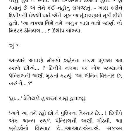
પરંતુ હવે તે સ્પષ્ટ રીતે ટેન્શનમાં દેખાતો હતો. • શું
થવાનું છે એ તેને કંઈ નહોતું સમજાતું. - ખાસ કરીને
દિલીપની છેલ્લી વાતે એને ખૂબ જ મૂંઝવણમાં મૂકી દીધો
હતો. ‘આ નકશા વિશે તમે અમુક ખાસ વાતો જાણી લો
મિસ્ટર ડેનિયલ.... !' દિલીપ બોલ્યો.
‘શું ?’
અત્યારે આપણે મોસ્કો શહેરના નકશા મુજબ આ
સ્થળે છીએ... !’ દિલીપે નકશા પર એક જગ્યાએ
પેન્સિલની અણી મૂકતાં કહ્યું, ‘આ લેનિન વિસ્તાર છે,
ખરું ને... ?'
‘હા....’ ડેનિયલે હકારમાં માથું હલાવ્યું.
‘અને આ તમે રહો છો તે પુશ્કિના વિસ્તાર છે... !' દિલીપે
એક અન્ય સ્થળે પેન્સિલની અણી ગોઠવી, આ
બ્રોડવેનો વિસ્તાર છે...આઆર.એન.એ. સક્ક્સ