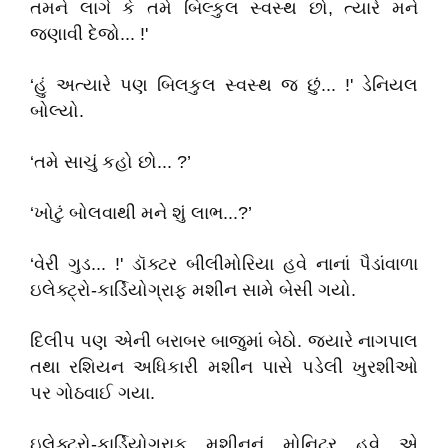
તમને લાગે કે તમે બિલ્કુલ સ્વસ્થ છો, ત્યારે મને
જણાવી દેજો... !'
‘હું અત્યારે પણ બિલકુલ સ્વસ્થ જ છું... !' ડેનિયલ
બોલ્યો.
‘તમે સાચું કહો છો... ?’
‘ખોટું બોલવાથી મને શું લાભ...?’
‘વેરી ગુડ... !' ડૉક્ટર બીલીમોરિયા હવે નાનાં પૈડાંવાળા
ઇલેક્ટ્રો-કાર્ડિયોગ્રાફ મશીન સામે બેસી ગયો.
દિલીપ પણ એની બરાબર બાજુમાં બેઠો. જ્યારે નાગપાલ
તથા રશિયન અધિકારી મશીન પાસે પડેલી ખુરશીઓ
પર ગોઠવાઈ ગયા.
ઇલેક્ટ્રો-કાર્ડિયોગ્રાફ મશીનનું મોનિટર હવે એ