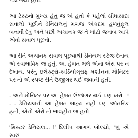
પડી ગયો હતો.
આ ટેસ્ટનો મુખ્ય હેતુ જ એ હતો કે પહેલાં સીધાસાદા
સવાલો પૂછીને ડેનિયલનું મગજ એકદમ હળવુંફૂલ
બનાવી દેવું અને પછી અચાનક જ તે ખોટો જવાબ આપે
એવો સવાલ પૂછવો.
આ રીતે અચાનક સવાલ પૂછવાથી ડેનિયલ સ્ટેજ દેતાય
એ સ્વાભાવિક જ હતું. આ હેબત ભલે એના એરા પર ન
દેખાય. પરંતુ ઇલેક્ટ્રો-કાર્ડિયોગ્રાફ મશીનના મોનિટર
પર તો એ સ્પષ્ટ રીતે ઉજીગર થઈ જવાની હતી.
- અને મોનિટર પર આ હેબત ઉર્જાગર થઈ પણ ખરો...!
- - ડેનિયલની આ હેબત બાહ્ય નહીં પણ આંતરિક
હતી, એનો એરો તો ભાવહીન જ હતો.
‘મિસ્ટર ડેનિયલ... !’ દિલીપ આગળ બોલ્યો, “શું એ
સારું