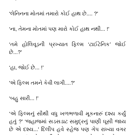
‘લેનિનના મોતમાં તમારો કોઈ હાથ છે.... ?'
‘ના, તેમના મોતમાં પણ મારો કોઈ હાથ નથી... !'
‘તમે હોલિવૂડની પ્રખ્યાત ફિલ્મ ‘ટાઈટેનિક’ જોઈ
છે...?'
‘હા, જોઈ છે... !’
'એ ફિલ્મ તમને કેવી લાગી....?'
‘બહુ સારી... !'
‘એ ફિલ્મનું સૌથી વધુ ખળભળાવી મૂકનારું દશ્ય કર્યું
હતું ?' ‘જહાજમાં સડસડાટ સમુદ્રનું પાણી ઘૂસી જાય
છે એ દશ્ય...' દિલીપ હવે સ્હેજ પણ ગેપ રાખ્યા વગર