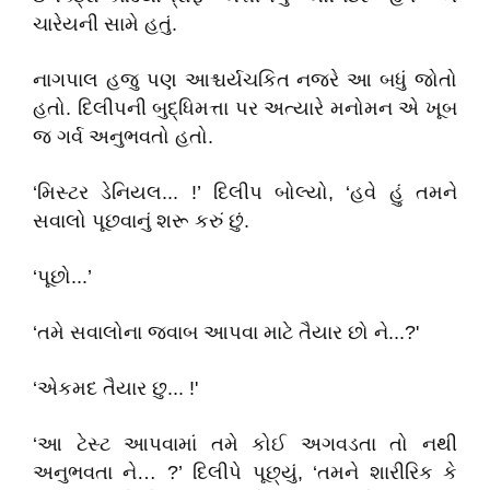
ચારેયની સામે હતું.
નાગપાલ હજુ પણ આશ્ચર્યચકિત નજરે આ બધું જોતો
હતો. દિલીપની બુદ્ધિમત્તા પર અત્યારે મનોમન એ ખૂબ
જ ગર્વ અનુભવતો હતો.
‘મિસ્ટર ડેનિયલ... !’ દિલીપ બોલ્યો, ‘હવે હું તમને
સવાલો પૂછવાનું શરૂ કરું છું.
‘પૂછો...’
‘તમે સવાલોના જવાબ આપવા માટે તૈયાર છો ને...?'
‘એકમદ તૈયાર છુ... !'
‘આ ટેસ્ટ આપવામાં તમે કોઈ અગવડતા તો નથી
અનુભવતા ને… ?’ દિલીપે પૂછ્યું, ‘તમને શારીરિક કે