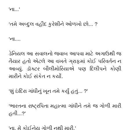
'ના...'
‘તમે અબ્દુલ વહીદ કુરેશીને ઓળખો છો... ?
‘ના....
ડેનિયલ આ સવાલનો જવાબ આપવા માટે અગાઉથી જ
તૈયાર હતો એટલે આ વખતે ગ્રાફમાં કોઈ પરિવર્તન ન
આવ્યું. ડૉક્ટર બીલીમોરિયાએ પણ દિલીપને કોણી
મારીને કોઈ સંકેત ન કર્યો.
‘શું ઇંદિરા ગાંધીનું ખૂન તમે કર્યું હતું... ?'
‘ભારતના રાષ્ટ્રપિતા મહાત્મા ગાંધીને તમે જ ગોળી મારી
હતી...?’
'ના, મેં કોઈનેય ગોળી નથી મારી.’