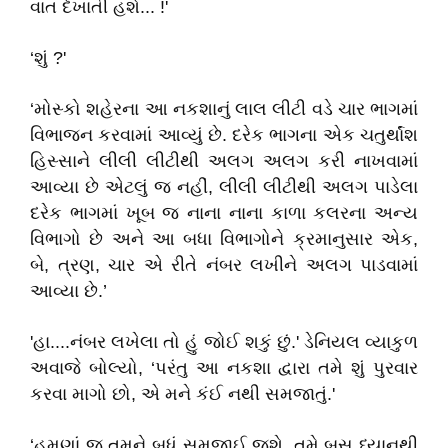
વાત દેખાતી હશે... !'
‘શું ?'
‘મોસ્કો શહેરના આ નકશાનું લાલ લીટી વડે ચાર ભાગમાં
વિભાજન કરવામાં આવ્યું છે. દરેક ભાગના એક ચતુર્થાંશ
હિસ્સાને લીલી લીટીથી અલગ અલગ કરી નાખવામાં
આવ્યા છે એટલું જ નહીં, લીલી લીટીથી અલગ પાડેલા
દરેક ભાગમાં ખૂબ જ નાના નાના કાળા કલરના અન્ય
વિભાગો છે અને આ બધા વિભાગોને ક્રમાનુસાર એક,
બે, ત્રણ, ચાર એ રીતે નંબર લખીને અલગ પાડવામાં
આવ્યા છે.’
'હા....નંબર લખેલા તો હું જોઈ શકું છું.' ડેનિયલ વ્યાકુળ
અવાજે બોલ્યો, ‘પરંતુ આ નકશા દ્વારા તમે શું પુરવાર
કરવા માગો છો, એ મને કંઈ નથી સમજાતું.'
‘હમણાં જ તમને બધું સમજાઈ જશે. તમે બસ ધ્યાનથી