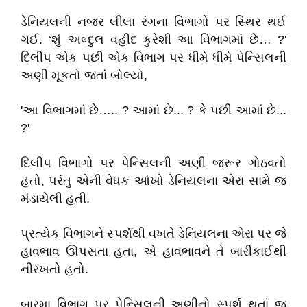
ડેનિયલની નજર લીલા રંગના વિભાગો પર સ્થિર થઈ
ગઈ. ‘શું અબ્દુલ વહીદ કુરેશી આ વિભાગમાં છે… ?'
દિલીપ એક પછી એક વિભાગ પર ધીમે ધીમે પેન્સિલની
અણી મૂકતો જતાં બોલ્યો,
'આ વિભાગમાં છે….. ? આમાં છે... ? કે પછી આમાં છે...
?'
દિલીપ વિભાગો પર પેન્સિલની અણી જરૂર ગોઠવતો
હતો, પરંતુ એની વેધક આંખો ડેનિયલના એરા સામે જ
મંડાયેલી હતી.
પ્રત્યેક વિભાગને સ્પર્શથી વખતે ડેનિયલના એરા પર જે
હાવભાવ ઊપસતા હતા, એ હાવભાવને તે બારીકાઈથી
નીરખતો હતો.
બારમા વિભાગ પર પેન્સિલની અણીનો સ્પર્શ થતાં જ