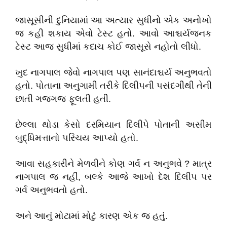
જાસૂસીની દુનિયામાં આ અત્યાર સુધીનો એક અનોખો
જ કહી શકાય એવો ટેસ્ટ હતો. આવો આશ્ચર્યજનક
ટેસ્ટ આજ સુધીમાં કદાચ કોઈ જાસૂસે નહોતો લીધો.
ખુદ નાગપાલ જેવો નાગપાલ પણ સાનંદાશ્ચર્ય અનુભવતો
હતો. પોતાના અનુગામી તરીકે દિલીપની પસંદગીથી તેની
છાતી ગજગજ ફૂલતી હતી.
છેલ્લા થોડા કેસો દરમિયાન દિલીપે પોતાની અસીમ
બુદ્ધિમત્તાનો પરિચય આપ્યો હતો.
આવા સહકારીને મેળવીને કોણ ગર્વ ન અનુભવે ? માત્ર
નાગપાલ જ નહીં, બલ્કે આજે આખો દેશ દિલીપ પર
ગર્વ અનુભવતો હતો.
અને આનું મોટામાં મોટું કારણ એક જ હતું.