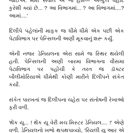
જોઈએ. મારો સવાલ એ જ હશે— અબ્દુલ વહીદ
કુરેશી ક્યાં છે... ? આ વિભાગમાં... ? આ વિભાગમાં....?
આમાં....'
દિલીપે પહેલાંની માફક જ ધીમે ધીમે એક પછી એક
પેટાવિભાગ પર પેન્સિલની અણી મૂકવાનું શરૂ કર્યું.
એની નજર ડેનિયલના એરા સામે જ સ્થિર થયેલી
હતી. પેન્સિલની અણી બારમા વિભાગના વીસમા
પેટાવિભાગ પર પહોંચી કે તરત જ ડૉક્ટર
બીલીમોરિયાએ ધીમેથી કોણી મારીને દિલીપને સંકેત
કર્યો.
સંકેત પારખતાં જ દિલીપના ચહેરા પર સંતોષની રેખાઓ
ફરી વળી.
'થેંક યૂ... ! થેંક યૂ વેરી મચ મિસ્ટર ડેનિયલ.... !' એણે
વળી. ડેનિયલનો ખભો થપથપાવ્યો, ‘રિયલી યુ આર એ