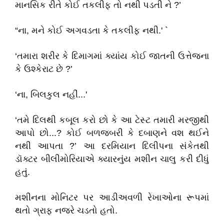
માનસિક રીતે કોઈ તકલીફ તો નથી પડતી ને ?’
“ના, મને કોઈ અગવડતા કે તકલીફ નથી.' `
‘તમારા શરીર કે દિમાગમાં ક્યાંય કોઈ જાતની ઉત્તેજના
કે ઉશ્કેરાટ છે ?’
‘ના, બિલકુલ નહીં...'
‘તમે દિલથી કબૂલ કરો છો કે આ ટેસ્ટ તમારી મરજીથી
આપો છો...? કોઈ બળજબરી કે દબાણને વશ થઈને
નથી આપતા ?’ આ દરમિયાન દિલીપના સંકેતથી
ડૉક્ટર બીલીમોરિયાએ ક્યારનુંય મશીન ચાલુ કરી દીધું
હતું.
મશીનના મોનિટર પર આડીઅવળી રેખાઓના રૂપમાં
થતો ગ્રાફ નજરે ચડતો હતો.