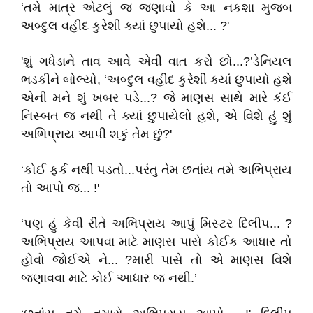
‘તમે માત્ર એટલું જ જણાવો કે આ નકશા મુજબ
અબ્દુલ વહીદ કુરેશી ક્યાં છુપાયો હશે... ?'
'શું ગધેડાને તાવ આવે એવી વાત કરો છો...?’ડેનિયલ
ભડકીને બોલ્યો, ‘અબ્દુલ વહીદ કુરેશી ક્યાં છુપાયો હશે
એની મને શું ખબર પડે...? જે માણસ સાથે મારે કંઈ
નિસ્બત જ નથી તે ક્યાં છુપાયેલો હશે, એ વિશે હું શું
અભિપ્રાય આપી શકું તેમ છું?'
‘કોઈ ફર્ક નથી પડતો...પરંતુ તેમ છતાંય તમે અભિપ્રાય
તો આપો જ... !'
‘પણ હું કેવી રીતે અભિપ્રાય આપું મિસ્ટર દિલીપ... ?
અભિપ્રાય આપવા માટે માણસ પાસે કોઈક આધાર તો
હોવો જોઈએ ને... ?મારી પાસે તો એ માણસ વિશે
જણાવવા માટે કોઈ આધાર જ નથી.’