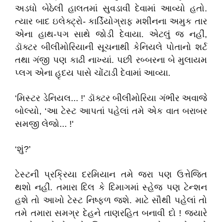
અડધો બેઠેલી હાલતમાં સુવડાવી દેવામાં આવ્યો હતો.
ત્યાર બાદ ઇલેક્ટ્રો- કાર્ડિયોગ્રાફ મશીનના અમુક તાર
એના હાથ-પગ સાથે જોડી દેવાયા. એટલું જ નહીં,
ડૉક્ટર બીલીમોરિયાની સૂચનાથી કેનિયલે પોતાનો શર્ટ
તથા ગંજી પણ કાઢી નાખ્યાં. પછી રબ્બરના બે મુલાયમ
પ્લગ એના હૃદય પાસે ચોંટાડી દેવામાં આવ્યા.
‘મિસ્ટર ડેનિયલ... !' ડૉક્ટર બીલીમોરિયા ગંભીર અવાજે
બોલ્યો, ‘આ ટેસ્ટ આપતાં પહેલાં તમે એક વાત બરાબર
સમજી લેજો... !'
‘શું?’
ટેસ્ટની પ્રક્રિયા દરમિયાન તમે જરા પણ ઉત્તેજિત
થશો નહીં. તમારા દિલ કે દિમાગમાં સ્હેજ પણ ટેન્શન
હશે તો આખો ટેસ્ટ નિષ્ફળ જશે. માટે સૌથી પહેલાં તો
તમે તમારા સમગ્ર દેહને તાણરહિત બનાવી દો ! જ્યારે