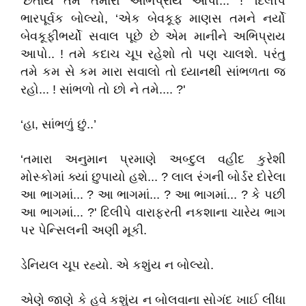
‘છતાંય તમે તમારો અભિપ્રાય આપો... !' દિલીપ
ભારપૂર્વક બોલ્યો, ‘એક બેવકૂફ માણસ તમને નર્યો
બેવકૂફીભર્યો સવાલ પૂછે છે એમ માનીને અભિપ્રાય
આપો.. ! તમે કદાચ ચૂપ રહેશો તો પણ ચાલશે. પરંતુ
તમે કમ સે કમ મારા સવાલો તો ધ્યાનથી સાંભળતા જ
રહો... ! સાંભળો તો છો ને તમે.... ?'
‘હા, સાંભળું છું..’
‘તમારા અનુમાન પ્રમાણે અબ્દુલ વહીદ કુરેશી
મોસ્કોમાં ક્યાં છુપાયો હશે... ? લાલ રંગની બોર્ડર દોરેલા
આ ભાગમાં... ? આ ભાગમાં... ? આ ભાગમાં... ? કે પછી
આ ભાગમાં... ?' દિલીપે વારાફરતી નકશાના ચારેય ભાગ
પર પેન્સિલની અણી મૂકી.
ડેનિયલ ચૂપ રહ્યો. એ કશુંય ન બોલ્યો.
એણે જાણે કે હવે કશુંય ન બોલવાના સોગંદ ખાઈ લીધા