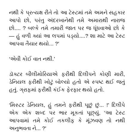
નથી કે પ્રત્યક્ષ રીતે તો આ ટેસ્ટમાં તમે અમને સહકાર
આપો છો, પરંતુ અંદરખાનેથી તમે અમારાથી નારાજ
છો.... ? બલ્કે તમે તમારી જાત પર જ ધૂંધવાઓ છો કે
— હું વળી ક્યાં આ લપમાં પડ્યો....? શા માટે આ ટેસ્ટ
આપવા તૈયાર થયો... ?'
‘એવી કોઈ વાત નથી.’
ડૉક્ટર બીલીમોરિયાએ ફરીથી દિલીપને કોણી મારી,
ડેનિયલ ફરીથી ખોટું બોલ્યો હતો એ સ્પષ્ટ થઈ જતું
હતું. ગ્રાફમાં ફરીથી કંઈક ફેરફાર થયો હતો.
‘મિસ્ટર ડેનિયલ, હું તમને ફરીથી પૂછું છું... !' દિલીપે
એક એક શબ્દ પર ભાર મૂકતાં પૂછ્યું, ‘આ ટેસ્ટ
આપવામાં તમે કોઈ તકલીફ કે મૂંઝવણ તો નથી
અનુભવતા ને... ?'