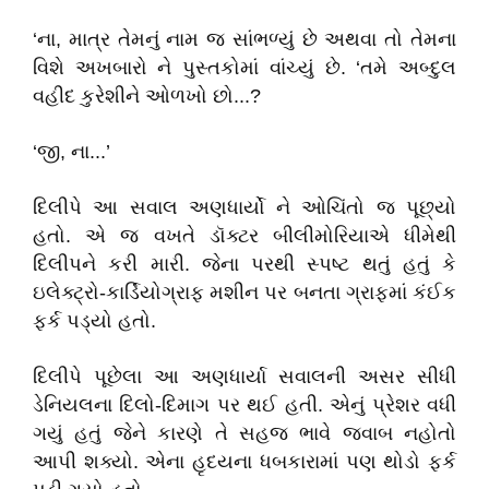
‘ના, માત્ર તેમનું નામ જ સાંભળ્યું છે અથવા તો તેમના
વિશે અખબારો ને પુસ્તકોમાં વાંચ્યું છે. ‘તમે અબ્દુલ
વહીદ કુરેશીને ઓળખો છો...?
‘જી, ના...’
દિલીપે આ સવાલ અણધાર્યો ને ઓચિંતો જ પૂછ્યો
હતો. એ જ વખતે ડૉક્ટર બીલીમોરિયાએ ધીમેથી
દિલીપને કરી મારી. જેના પરથી સ્પષ્ટ થતું હતું કે
ઇલેક્ટ્રો-કાર્ડિયોગ્રાફ મશીન પર બનતા ગ્રાફમાં કંઈક
ફર્ક પડ્યો હતો.
દિલીપે પૂછેલા આ અણધાર્યા સવાલની અસર સીધી
ડેનિયલના દિલો-દિમાગ પર થઈ હતી. એનું પ્રેશર વધી
ગયું હતું જેને કારણે તે સહજ ભાવે જવાબ નહોતો
આપી શક્યો. એના હૃદયના ધબકારામાં પણ થોડો ફર્ક