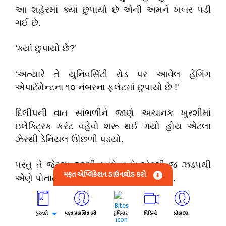
આ શહેરમાં ક્યાં છુપાયો છે એની અમને ખબર પડી
ગઈ છે.
‘ક્યાં છુપાયો છે?’
‘અત્યારે તે યુનિવર્સિટી રોડ પર આવેલ હેંગિંગ
એપાર્ટમેન્ટના ૧૦ નંબરના ફ્લૅટમાં છુપાયો છે !'
દિલીપની વાત સાંભળીને જાણે અચાનક ખુરશીમાં
ઇલેક્ટ્રિક કરંટ વહેવો શરૂ થઈ ગયો હોય એટલા
ઝેરથી ડેનિયલ ઊછળી પડયો.
પરંતુ તે જેટલા જાણી ગયો હતો એટલી જ ઝડપથી
મફત એપ્લિકેશન ડાઉનલોડ કરો
એણે પોતાની જાત પર કાબૂ પણ મેળવી લીધી.
એનો ચહેરો પુનઃ નિર્વિકાર બની ગયો.
પુસ્તકો
મફત પ્રકાશિત કરો
સુવિચાર
વિડિઓ
પ્રોફાઈલ