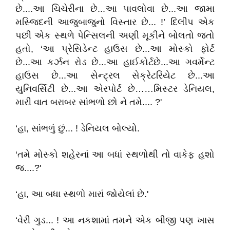
છે....આ ચિચેરીના છે...આ પાવલોવા છે...આ જામા
મસ્જિદની આજુબાજુનો વિસ્તાર છે... !’ દિલીપ એક
પછી એક સ્થળે પેન્સિલની અણી મૂકીને બોલતો જતો
હતો, ‘આ પ્રેસિડેન્ટ હાઉસ છે...આ મોસ્કો ફોર્ટ
છે...આ કર્ઝન રોડ છે...આ હાઈકોર્ટછે...આ ગવર્મેન્ટ
હાઉસ છે...આ સેન્ટ્રલ સેક્રેટરિયેટ છે...આ
યુનિવર્સિટી છે...આ એરપોર્ટ છે……મિસ્ટર ડેનિયલ,
મારી વાત બરાબર સાંભળો છો ને તમે.... ?'
‘હા, સાંભળું છું... ! ડેનિયલ બોલ્યો.
‘તમે મોસ્કો શહેરનાં આ બધાં સ્થળોથી તો વાકેફ હશો
જ....?'
‘હા, આ બધા સ્થળો મારાં જોયેલાં છે.'
‘વેરી ગુડ... ! આ નકશામાં તમને એક બીજી પણ ખાસ