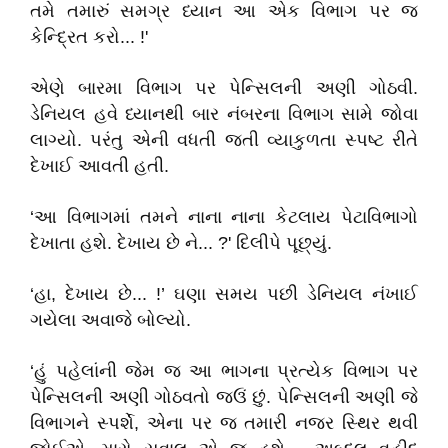
તમે તમારું સમગ્ર ધ્યાન આ એક વિભાગ પર જ
કેન્દ્રિત કરો... !'
એણે બારમા વિભાગ પર પેન્સિલની અણી ગોઠવી.
ડેનિયલ હવે ધ્યાનથી બાર નંબરના વિભાગ સામે જોવા
લાગ્યો. પરંતુ એની વધતી જતી વ્યાકુળતા સ્પષ્ટ રીતે
દેખાઈ આવતી હતી.
‘આ વિભાગમાં તમને નાના નાના કેટલાય પેટાવિભાગો
દેખાતા હશે. દેખાય છે ને... ?' દિલીપે પૂછ્યું.
‘હા, દેખાય છે... !’ ઘણા સમય પછી ડેનિયલ નંખાઈ
ગયેલા અવાજે બોલ્યો.
‘હું પહેલાંની જેમ જ આ ભાગના પ્રત્યેક વિભાગ પર
પેન્સિલની અણી ગોઠવતો જઉં છું. પેન્સિલની અણી જે
વિભાગને સ્પર્શે, એના પર જ તમારી નજર સ્થિર થવી