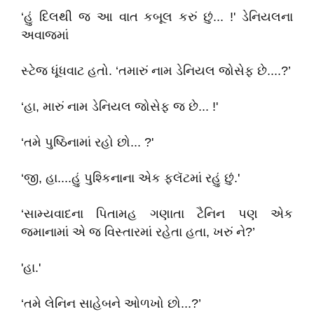
‘હું દિલથી જ આ વાત કબૂલ કરું છું... !' ડેનિયલના
અવાજમાં
સ્ટેજ ધૂંધવાટ હતો. ‘તમારું નામ ડેનિયલ જોસેફ છે....?’
‘હા, મારું નામ ડેનિયલ જોસેફ જ છે... !'
‘તમે પુષ્ઠિનામાં રહો છો... ?'
‘જી, હા....હું પુશ્કિનાના એક ફ્લૅટમાં રહું છું.'
‘સામ્યવાદના પિતામહ ગણાતા ટૈનિન પણ એક
જમાનામાં એ જ વિસ્તારમાં રહેતા હતા, ખરું ને?’
'હા.'
‘તમે લેનિન સાહેબને ઓળખો છો...?’