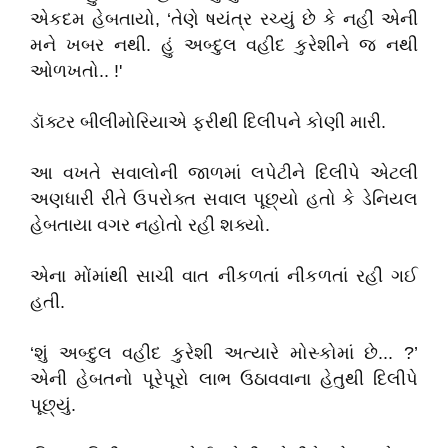
એકદમ હેબતાયો, ‘તેણે ષયંત્ર રચ્યું છે કે નહીં એની
મને ખબર નથી. હું અબ્દુલ વહીદ કુરેશીને જ નથી
ઓળખતો.. !'
ડૉક્ટર બીલીમોરિયાએ ફરીથી દિલીપને કોણી મારી.
આ વખતે સવાલોની જાળમાં લપેટીને દિલીપે એટલી
અણધારી રીતે ઉપરોક્ત સવાલ પૂછ્યો હતો કે ડેનિયલ
હેબતાયા વગર નહોતો રહી શક્યો.
એના મોંમાંથી સાચી વાત નીકળતાં નીકળતાં રહી ગઈ
હતી.
‘શું અબ્દુલ વહીદ કુરેશી અત્યારે મોસ્કોમાં છે... ?’
એની હેબતનો પૂરેપૂરો લાભ ઉઠાવવાના હેતુથી દિલીપે
પૂછ્યું.