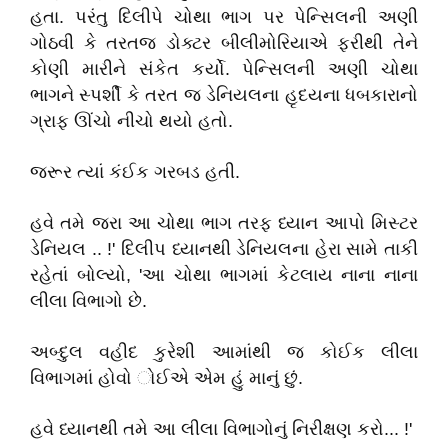
હતા. પરંતુ દિલીપે ચોથા ભાગ પર પેન્સિલની અણી
ગોઠવી કે તરતજ ડોક્ટર બીલીમોરિયાએ ફરીથી તેને
કોણી મારીને સંકેત કર્યો. પેન્સિલની અણી ચોથા
ભાગને સ્પર્શી કે તરત જ ડેનિયલના હૃદયના ધબકારાનો
ગ્રાફ ઊંચો નીચો થયો હતો.
જરૂર ત્યાં કંઈક ગરબડ હતી.
હવે તમે જરા આ ચોથા ભાગ તરફ ધ્યાન આપો મિસ્ટર
ડેનિયલ .. !' દિલીપ ધ્યાનથી ડેનિયલના હેરા સામે તાકી
રહેતાં બોલ્યો, 'આ ચોથા ભાગમાં કેટલાય નાના નાના
લીલા વિભાગો છે.
અબ્દુલ વહીદ કુરેશી આમાંથી જ કોઈક લીલા
વિભાગમાં હોવો ોઈએ એમ હું માનું છું.
હવે ધ્યાનથી તમે આ લીલા વિભાગોનું નિરીક્ષણ કરો... !'