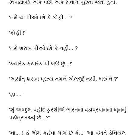
ઝપાટાબંધ એક પછી એક સવાલ પૂછતો જતો હતો.
‘તમે ચા પીઓ છો કે કોફી... ?'
‘કૉફી !’
‘તમે શરાબ પીઓ છો કે નહીં... ?
'ક્યારેક ક્યારેક પી લઉં છું...!'
‘અર્થાત્ શરાબ પ્રત્યે તમને એલર્જી નથી, ખરું ને ?'
‘હા....’
‘શું અબ્દુલ વહીદ કુરેશીએ ભારતના વડાપ્રધાનના ખૂનનું
પર્યંત્ર રચ્યું છે.. ?’
‘ના... ! હું એમ કહેવા માગું છું કે...’ આ વખતે ડેનિયલ