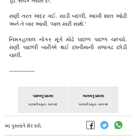
'હા. સેવક તૈયાર છે.’
રાણી તરત અંદર ગઈ. સાડી બદલી, આખી શાલ ઓઢી
અને તે બાર આવી. 'ચાલ મારી સાથે.'
નિમકહલાલ નોકર મૂંગે મોઢે પાછળ પાછળ ચાલ્યો.
રાણી પાછલી બારીએ થઈ છાનીમાની રાજગઢ છોડી
ચાલી.
--------------
પાછળનું પ્રકરણ
આગળનું પ્રકરણ
પાટણની પ્રભુતા - ભાગ 42
પાટણની પ્રભુતા - ભાગ 44
આ પુસ્તકને શેર કરો: