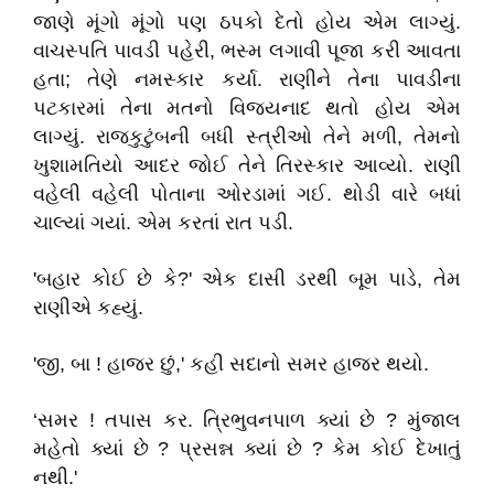
જાણે મૂંગો મૂંગો પણ ઠપકો દેતો હોય એમ લાગ્યું.
વાચસ્પતિ પાવડી પહેરી, ભસ્મ લગાવી પૂજા કરી આવતા
હતા; તેણે નમસ્કાર કર્યા. રાણીને તેના પાવડીના
પટકારમાં તેના મતનો વિજયનાદ થતો હોય એમ
લાગ્યું. રાજકુટુંબની બધી સ્ત્રીઓ તેને મળી, તેમનો
ખુશામતિયો આદર જોઈ તેને તિરસ્કાર આવ્યો. રાણી
વહેલી વહેલી પોતાના ઓરડામાં ગઈ. થોડી વારે બધાં
ચાલ્યાં ગયાં. એમ કરતાં રાત પડી.
'બહાર કોઈ છે કે?' એક દાસી ડરથી બૂમ પાડે, તેમ
રાણીએ કહ્યું.
'જી, બા ! હાજર છું,' કહી સદાનો સમર હાજર થયો.
‘સમર ! તપાસ કર. ત્રિભુવનપાળ ક્યાં છે ? મુંજાલ
મહેતો ક્યાં છે ? પ્રસન્ન ક્યાં છે ? કેમ કોઈ દેખાતું
નથી.'