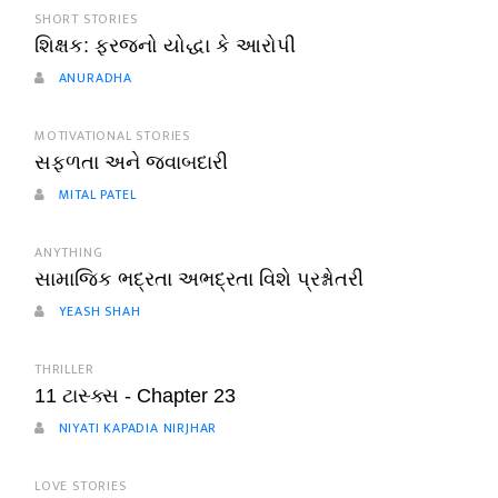
SHORT STORIES
શિક્ષક: ફરજનો યોદ્ધા કે આરોપી
ANURADHA
MOTIVATIONAL STORIES
સફળતા અને જવાબદારી
MITAL PATEL
ANYTHING
સામાજિક ભદ્રતા અભદ્રતા વિશે પ્રશ્નોતરી
YEASH SHAH
THRILLER
11 ટાસ્ક્સ - Chapter 23
NIYATI KAPADIA NIRJHAR
LOVE STORIES