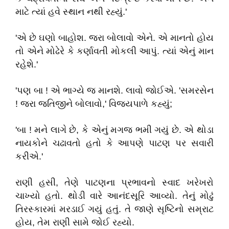
માટે ત્યાં હવે સ્થાન નથી રહ્યું.'
'એ છે ઘણો બાહોશ. જરા બોલાવો એને. એ માનતો હોય
તો એને મોઢેરે કે કર્ણાવતી મોકલી આપું. ત્યાં એનું માન
રહેશે.'
'પણ બા ! એ ભાગ્યે જ માનશે. લાવો જોઈએ. 'સમરસેન
! જરા જતિજીને બોલાવો,' વિજયપાળે કહ્યું;
'બા ! મને લાગે છે, કે એનું મગજ ભમી ગયું છે. એ થોડા
નાયકોને ચઢાવતો હતો કે આપણે પાટણ પર સવારી
કરીએ.'
રાણી હસી, તેણે પાટણના પ્રભાવનો સ્વાદ ખરેખરો
ચાખ્યો હતો. થોડી વારે આનંદસૂરિ આવ્યો. તેનું મોઢું
તિરસ્કારમાં મરડાઈ ગયું હતું. તે જાણે સૃષ્ટિનો સમ્રાટ
હોય, તેમ રાણી સામે જોઈ રહ્યો.