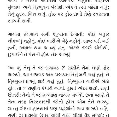
આપે ? તેમના આદરમાં ઉમળકો નહોતો. રાણીએ
મુંજાલ અને ત્રિભુવન બેમાંથી એકને ત્યાં જોયા નહિ;
તેનું હૃદય ખિન્ન થયું. હોઠ પર હોઠ દાબી તેણે સ્વસ્થતા
સાચવી રાખી.
ગામમાં સ્મશાન સમી શૂન્યતા દેખાતી; કોઈ બહાર
નીકળ્યું નહોતું. કોઈ બારીએ બેઠું નહોતું. સાંજ પડી ગઈ
હતી, અંધારું થવા આવ્યું હતું. એટલે જાણે ચોરીથી,
છુપાઈને તે પેસતી હોય તેમ લાગ્યું.
'આ શું તેનું તે જ રાજગઢ ?' રાણીને તેમાં ઘણો ફેર
લાગ્યો. આ રાજગઢ એક પલકમાં તેનું મટી ગયું હતું; તે
ત્રિભુવનપાળનું થઈ ગયું હતું. ‘ત્રિભુવન ગાદીએ બેઠો
હોત તો ?' રાણીને કંપારી આવી. હાથી અંદર થયો, રાણી
ઊતરી; તેનો તે જ કલ્યાણ નાયક મળ્યો, છતાં જાણે તે
તેના તરફ તિરસ્કારથી જોતો હોય એમ તેને લાગ્યું.
શાન્તુ શેઠના હાસ્યમાં પણ પહેલાંનો ભાવ લાગ્યો નહિ.
રાણી ઝપાટાબંધ ઉપર ચાલી ગઈ. લીલો વૈદ મળ્યો; તે