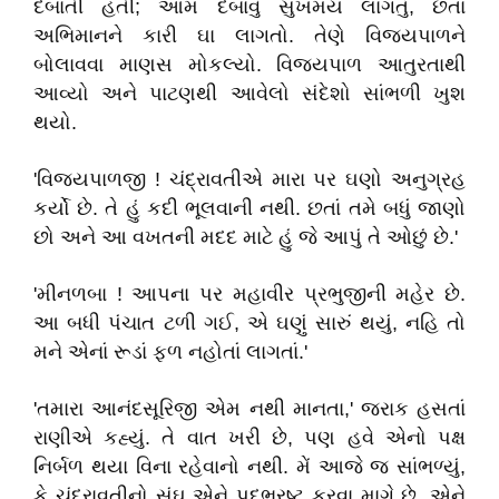
દબાતી હતી; આમ દબાવું સુખમય લાગતું, છતાં
અભિમાનને કારી ઘા લાગતો. તેણે વિજયપાળને
બોલાવવા માણસ મોકલ્યો. વિજયપાળ આતુરતાથી
આવ્યો અને પાટણથી આવેલો સંદેશો સાંભળી ખુશ
થયો.
'વિજયપાળજી ! ચંદ્રાવતીએ મારા પર ઘણો અનુગ્રહ
કર્યો છે. તે હું કદી ભૂલવાની નથી. છતાં તમે બધું જાણો
છો અને આ વખતની મદદ માટે હું જે આપું તે ઓછું છે.'
'મીનળબા ! આપના પર મહાવીર પ્રભુજીની મહેર છે.
આ બધી પંચાત ટળી ગઈ, એ ઘણું સારું થયું, નહિ તો
મને એનાં રૂડાં ફળ નહોતાં લાગતાં.'
'તમારા આનંદસૂરિજી એમ નથી માનતા,' જરાક હસતાં
રાણીએ કહ્યું. તે વાત ખરી છે, પણ હવે એનો પક્ષ
નિર્બળ થયા વિના રહેવાનો નથી. મેં આજે જ સાંભળ્યું,
કે ચંદ્રાવતીનો સંઘ એને પદભ્રષ્ટ કરવા માગે છે. એને