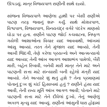
ઊપડયું. માત્ર વિજયપાળ રાણીની સાથે રહ્યો.
સાંજના વિજ્યપાળે આણેલા હાથી પર બેસી રાણીએ
પાટણ તરફ જવાનું શરૂ કર્યું. સાથે મો૨ારપાળ,
વિશ્વપાળ, વિજયપાળ, વિનયચંદ્ર વગેરે પંદરેક માણસો
ઘોડા પર હતા. રાણીને પાટણ જોઈ કચવાટના, નિષ્ફળ
ગયેલી આશાઓના વિચાર યાદ આવવાથી, આંખમાં
આંસુ આવ્યાં. તરત તેને મુંજાલ યાદ આવ્યો, તેની
આખી જિંદગી, તેણે કરેલા પ્રયત્નો અને આત્મત્યાગો
યાદ આવ્યા; તેની આંખ આગળ આશાભંગ પામેલો, બૈરી
મારી, બહેન રિબાવી, બનેવી મારી માત્ર તેને માટે અને
પાટણની સત્તા માટે સંન્યાસી બની રહેલો મંત્રી યાદ
આવ્યો. તેને અત્યારે શું થતું હશે ? તેના પ્રમાણમાં
પોતાનું દુઃખ શું કાંઈ હિસાબમાં હતું ? રાણીને હંસા યાદ
આવી, તેની રમ્ય મૂર્તિ આંખ આગળ આવી; પોતાને માટે
પાટણની સત્તા માટે તેને દીધેલાં દુઃખો, તેનું આણેલું
અકાળ મૃત્યુ યાદ આવ્યું. રાણીનાં આંસુની ધારા હોદ્દામાં