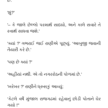
છે.’
'શું?’
'– કે જાલે છેલ્લો પરમાર્થ સાધ્યો, અને કાલે સવારે તે
સ્વાર્થ સાધવા જશે.'
'ક્યાં ?' ગભરાઈ જઈ રાણીએ પૂછ્યું. ‘આબુજી જવાની
તૈયારી કરે છે.'
'પણ છે ક્યાં ?'
'અહીંયાં નથી. એ તો નગરરોઠની પોળમાં છે.’
'ખરેખર ?' રાણીને ધ્રુસકું આવ્યું;
‘કેટલે વર્ષે મુંજાલ રાજગઢમાં રહેવાનું છોડી પોતાને ઘેર
ગયો !"