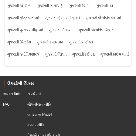
ગુજરાતી આરોગ્ય
ગુજરાતી બાયોગ્રાફી
ગુજરાતી રેસીપી
ગુજરાતી પત્ર
ગુજરાતી હૉરર વાર્તાઓ
ગુજરાતી ફિલ્મ સમીક્ષાઓ
ગુજરાતી પૌરાણિક કથાઓ
ગુજરાતી પુસ્તક સમીક્ષાઓ
ગુજરાતી રોમાંચક
ગુજરાતી કાલ્પનિક-વિજ્ઞાન
ગુજરાતી બિઝનેસ
ગુજરાતી રમતગમત
ગુજરાતી પ્રાણીઓ
ગુજરાતી જ્યોતિષશાસ્ત્ર
ગુજરાતી વિજ્ઞાન
ગુજરાતી કંઈપણ
ગુજરાતી ક્રાઇમ વાર્તા
ઉપયોગી લિંક્સ
અમારા વિશે
સંપર્ક કરો
FAQ
ગોપનીયતા નીતિ
વાપરવાના નિયમો 
વળતર નીતિ
પેપરબેક પ્રકાશિત કરો