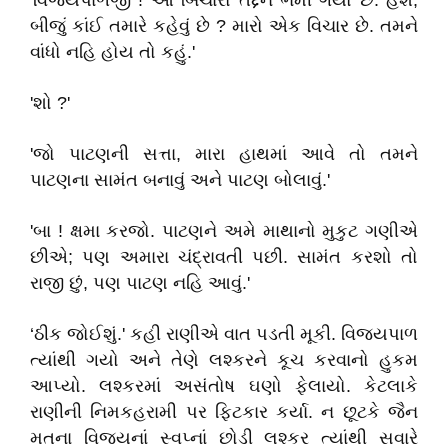
'વિજયપાળજી ! આ બિચારો તદ્દન ભમી ગયો છે. હશે,
બીજું કાંઈ તમારે કહેવું છે ? મારો એક વિચાર છે. તમને
વાંધો નહિ હોય તો કહું.'
'શો ?'
'જો પાટણની સત્તા, મારા હાથમાં આવે તો તમને
પાટણના સામંત બનાવું અને પાટણ બોલાવું.'
'બા ! ક્ષમા કરજો. પાટણને અમે માથાનો મુકુટ ગણીએ
છીએ; પણ અમારા ચંદ્રાવતી પછી. સામંત કરશો તો
રાજી છું, પણ પાટણ નહિ આવું.'
‘ઠીક જોઈશું.' કહી રાણીએ વાત પડતી મૂકી. વિજયપાળ
ત્યાંથી ગયો અને તેણે લશ્કરને કૂચ કરવાનો હુકમ
આપ્યો. લશ્કરમાં અસંતોષ ઘણો ફેલાયો. કેટલાકે
રાણીની નિમકહરામી પર ફિટકાર કર્યા. ન છૂટકે જૈન
મતના વિજયનાં સ્વપ્નાં છોડી લશ્કર ત્યાંથી સવારે