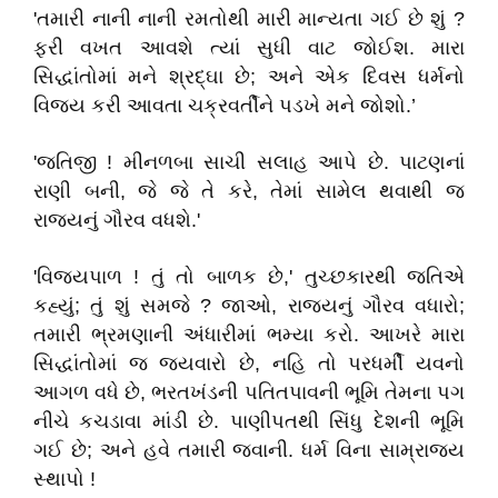
'તમારી નાની નાની રમતોથી મારી માન્યતા ગઈ છે શું ?
ફરી વખત આવશે ત્યાં સુધી વાટ જોઈશ. મારા
સિદ્ધાંતોમાં મને શ્રદ્ઘા છે; અને એક દિવસ ધર્મનો
વિજય કરી આવતા ચક્રવર્તીને પડખે મને જોશો.’
'જતિજી ! મીનળબા સાચી સલાહ આપે છે. પાટણનાં
રાણી બની, જે જે તે કરે, તેમાં સામેલ થવાથી જ
રાજ્યનું ગૌરવ વધશે.'
'વિજયપાળ ! તું તો બાળક છે,' તુચ્છકારથી જતિએ
કહ્યું; તું શું સમજે ? જાઓ, રાજ્યનું ગૌરવ વધારો;
તમારી ભ્રમણાની અંધારીમાં ભમ્યા કરો. આખરે મારા
સિદ્ધાંતોમાં જ જયવારો છે, નહિ તો પરધર્મી યવનો
આગળ વધે છે, ભરતખંડની પતિતપાવની ભૂમિ તેમના પગ
નીચે કચડાવા માંડી છે. પાણીપતથી સિંધુ દેશની ભૂમિ
ગઈ છે; અને હવે તમારી જવાની. ધર્મ વિના સામ્રાજ્ય
સ્થાપો !