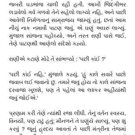
જબરી ઘડભાંજ ચાલી રહી હતી. આખી જિંદગીભર
લડાવેલો ગર્વ ગળવો તેને સહેલો લાગ્યો નહિ, અને પાછી
આવેલી નિર્મળતાનું સામ્રાજ્ય જામ્યું હતું, છતાં આમ
નીચું નાક નમાવી પાટણ જવું, એ ઘણું અઘરું લાગ્યું.
મુંજાલ સાંજના પહોંચ્યો, અને તરત રાણી પાસે જઈ,
તેણે પાટણથી આણેલો સંદેશો કહ્યો.
રાણીએ કટાણે મોઢે તે સાંભળ્યો : 'પછી કાંઈ ?'
'પછી કાંઈ નહિ,' મુંજાલે કહ્યું, 'હું કાલે સવારે પાછો
જવાબ લઈ જવાનો છું. તમારે જવું હોય તો કાલે સાંજના
દરવાજા ખૂલશે, પણ તે પહેલાં આ લશ્કર અહીંયાંથી
જવું જોઈએ.'
પ્રણામ કરી તેણે ત્યાંથી રજા લીધી. તેનું વર્તન સ્વસ્ય,
વિનયી, પણ ટાઢું હતું; મીનળને તે ઘણુંયે સાલ્યું, પણ શું
કરવું ? જૂનું હ્રદય આવતાં તે પાછી મંત્રીના તેજમાં