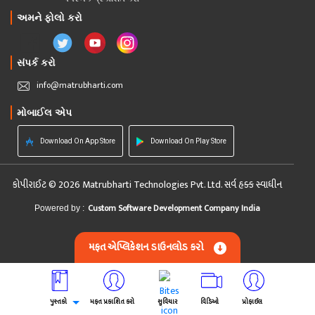
અમને ફોલો કરો
સંપર્ક કરો
info@matrubharti.com
મોબાઈલ એપ
Download On App Store
Download On Play Store
કોપીરાઈટ © 2026 Matrubharti Technologies Pvt. Ltd. સર્વ હક્ક સ્વાધીન
Custom Software Development Company India
Powered by :
મફત એપ્લિકેશન ડાઉનલોડ કરો
પુસ્તકો
મફત પ્રકાશિત કરો
સુવિચાર
વિડિઓ
પ્રોફાઈલ