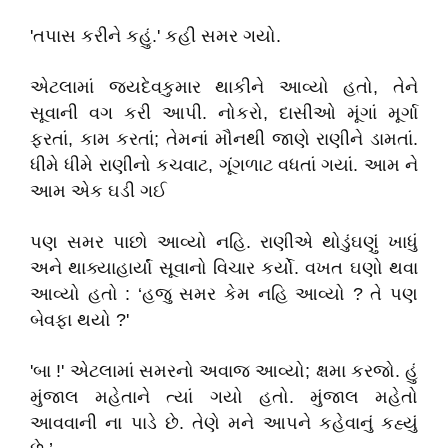
'તપાસ કરીને કહું.' કહી સમર ગયો.
એટલામાં જયદેવકુમાર થાકીને આવ્યો હતો, તેને
સૂવાની વગ કરી આપી. નોકરો, દાસીઓ મૂંગાં મૂર્ગા
ફરતાં, કામ કરતાં; તેમનાં મૌનથી જાણે રાણીને ડામતાં.
ધીમે ધીમે રાણીનો કચવાટ, ગૂંગળાટ વધતાં ગયાં. આમ ને
આમ એક ઘડી ગઈ
પણ સમર પાછો આવ્યો નહિ. રાણીએ થોડુંઘણું ખાધું
અને થાક્યાહાર્યાં સૂવાનો વિચાર કર્યો. વખત ઘણો થવા
આવ્યો હતો : ‘હજુ સમર કેમ નહિ આવ્યો ? તે પણ
બેવફા થયો ?'
'બા !' એટલામાં સમરનો અવાજ આવ્યો; ક્ષમા કરજો. હું
મુંજાલ મહેતાને ત્યાં ગયો હતો. મુંજાલ મહેતો
આવવાની ના પાડે છે. તેણે મને આપને કહેવાનું કહ્યું