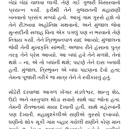
બેઠાં બેઠાં ચાલવા લાગી. તેણે ગઈ ગુજરી વિસારવાનો
પ્રયત્ન કર્યો. ફરીથી તેને ગુજરાતની મહારાણી
બનવાનો પ્રસંગ મળ્યો હતો. આખું ગામ ગુસ્સે હશે તો
તેને રીઝવવા અહોનિશ મથવાનો, અને મુંજાલ જેવા
મુત્સદીની સલાહ વિના એક પગલું પણ ન ભરવાનો તેણે
નિશ્ચય કર્યો. તેને ત્રિભુવનપાળ યાદ આવ્યો; મુંજાલના
જેવી તેની મુખાકૃતિ સાંભરી; અજબ રીતે હંસાના પુત્ર
તરફ તેને પ્રેમ આવ્યો. આ બધાં હવે તેને મળશે, તેનાં
થશે – ના, એ તો બધાંની થશે; પાટણે તેને દાસ બનાવી
હતી. મુંજાલ, ત્રિભુવન એ બધા પાટણના દેવો હતા;
તેમના પૂજારી તરીકે જ માત્ર તેને તે સ્વીકારતું હતું.
મોંઢેરી દરવાજા આગળ ખેંગાર મંડલેશ્વર, શાન્તુ શેઠ,
ઉદો અને વસ્તુપાલ થોડા સવારો સાથે વાટ જોતા હતા.
તેમની રીતભાતમાં માયા દેખાતી હતી, સાથે મહેરબાની
પણ દેખાતી. મહામુશ્કેલીએ રાણીએ ગુસ્સો દબાવ્યો.
ધણીનો શોક મૂકી ગામ બહાર ગયેલી રાણીને કોણ માન