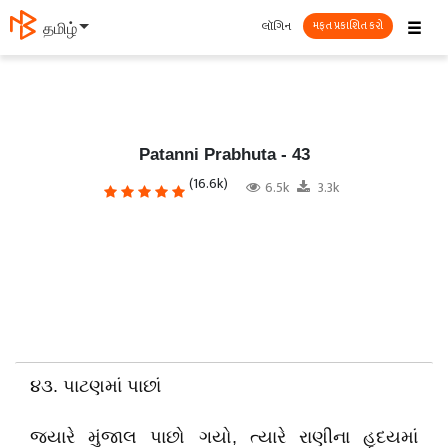
☰
લૉગિન
தமிழ்
મફત પ્રકાશિત કરો
Patanni Prabhuta - 43
(16.6k)
6.5k
3.3k
૪૩. પાટણમાં પાછાં
જ્યારે મુંજાલ પાછો ગયો, ત્યારે રાણીના હૃદયમાં