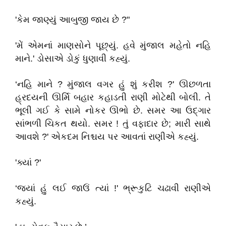
'કેમ જાણ્યું આબુજી જાય છે ?"
'મેં એમનાં માણસોને પૂછ્યું. હવે મુંજાલ મહેતો નહિ
માને.' ડોસાએ ડોકું ધુણાવી કહ્યું.
‘નહિ માને ? મુંજાલ વગર હું શું કરીશ ?' ઊછળતા
હ્રદયની ઊર્મિ બહાર કહાડતી રાણી મોટેથી બોલી. તે
ભૂલી ગઈ કે સામે નોકર ઊભો છે. સમર આ ઉદ્ગાર
સાંભળી ચિકત થયો. સમર ! તું વફાદાર છે; મારી સાથે
આવશે ?' એકદમ નિશ્ચય પર આવતાં રાણીએ કહ્યું.
'ક્યાં ?'
‘જ્યાં હું લઈ જાઉં ત્યાં !' ભ્રૂકુટિ ચઢાવી રાણીએ
કહ્યું.