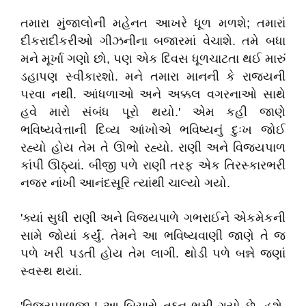
તમારા મુંજાલોની મહેનત આખરે ધૂળ મળશે; તમારાં
દીકરાદીકરીઓ ગીઝનીના બજારમાં વેચાશે. તમે બધા
મને મૂર્ખા ગણો છો, પણ એક દિવસ ધૂળચાટતા થઈ મારું
ડહાપણ સ્વીકારશો. મને તમારા માનની કે રાજ્યની
પરવા નથી. આંધળાઓ અને અક્કલ વગરનાઓ સાથે
હવે મારો સંબંધ પૂરો થયો.' એમ કહી જાણે
ભવિષ્યવેત્તાની દિવ્ય આંખોએ ભવિષ્યનું દુઃખ જોઈ
રહ્યો હોય તેમ તે ઊભો રહ્યો. રાણી અને વિજયપાળ
કાંપી ઊઠ્યાં. બીજી પળે રાણી તરફ એક તિરસ્કારભરી
નજર નાંખી આનંદસૂરિ ત્યાંથી ચાલ્યો ગયો.
'ક્યાં સુધી રાણી અને વિજયપાળે ગભરાઈને એકમેકની
સામે જોયાં કર્યું. તેમને આ ભવિષ્યવાણી જાણે તે જ
પળે ખરી પડતી હોય તેમ લાગી. થોડી પળે બન્ને જણાં
સ્વસ્થ થયાં.