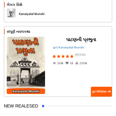
લેખક વિશે
અનુસરો
Kanaiyalal Munshi
સંપૂર્ણ નવલકથા
પાટણની પ્રભુતા
દ્વારા Kanaiyalal Munshi
(859.5k)
356k
38
230.1k
કુલ એપિસોડ્સ : 46
NEW REALESED