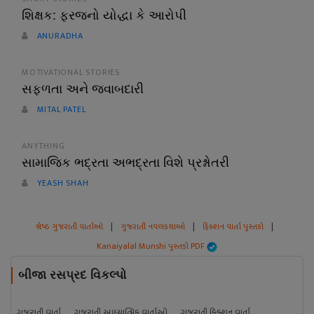
શિક્ષક: ફરજનો યોદ્ધા કે આરોપી
ANURADHA
MOTIVATIONAL STORIES
સફળતા અને જવાબદારી
MITAL PATEL
ANYTHING
સામાજિક ભદ્રતા અભદ્રતા વિશે પ્રશ્નોતરી
YEASH SHAH
શ્રેષ્ઠ ગુજરાતી વાર્તાઓ
|
ગુજરાતી નવલકથાઓ
|
ફિક્શન વાર્તા પુસ્તકો
|
Kanaiyalal Munshi પુસ્તકો PDF
બીજા રસપ્રદ વિકલ્પો
ગુજરાતી વાર્તા
ગુજરાતી આધ્યાત્મિક વાર્તાઓ
ગુજરાતી ફિક્શન વાર્તા