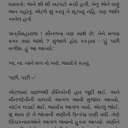
ધરાવતો; અને શી શી ખટપટો મચી હતી, તેનું એને ઘણું
ભાન નહોતું, એટલે શું કરવું તે સૂઝ્યું નહિ. પણ જાતિ
કાબેલ હતો
'મંત્રીમહારાજ ! મીનળબા પણ સાથે છે; તેને મળ્યા
વગર ક્યાં જશો ? મુંજાલે હોઠ કરડ્યા : 'હું પછી
મળીશ. હું આ આવ્યો.'
'ના, ના. બાને મળ તો ખરો, જયદેવે કહ્યું.
'પછી, પછી –'
એટલામાં પાછળથી સૈનિકોની હાર જુદી થઈ, અને
મીનળદેવીની પાલખી આગળ આવી મુંજાલ આવ્યો,
કાંઈક લડાઈ થઈ, જયદેવ આગળ ગયો, એટલું જોઈ,
શું થાય છે તે જોવાની રાણીની ઉત્કંઠા ઘણી વધી. તેણે
ઊંચકનારાઓને આગળ જવાનો હુકમ આપ્યો. રાણીને