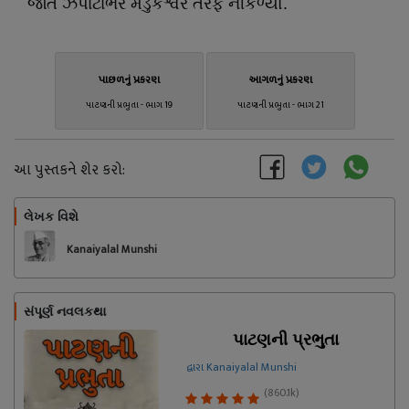
જતિ ઝપાટાભેર મંડુકેશ્વર તરફ નીકળ્યો.
પાછળનું પ્રકરણ
આગળનું પ્રકરણ
પાટણની પ્રભુતા - ભાગ 19
પાટણની પ્રભુતા - ભાગ 21
આ પુસ્તકને શેર કરો:
લેખક વિશે
અનુસરો
Kanaiyalal Munshi
સંપૂર્ણ નવલકથા
પાટણની પ્રભુતા
દ્વારા Kanaiyalal Munshi
(860.1k)