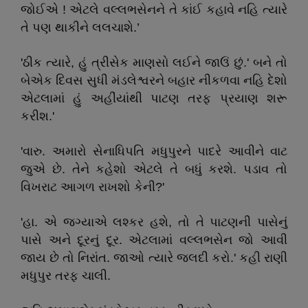
જોઈએ ! એટલે વલ્લભસેનને તે કાંઈ કહાવે નહિ ત્યારે
તે પણ થાકીને લલચાશે.’
'ઠીક ત્યારે, હું ત્રીસેક માણસો લઈને જાઉં છું.' બને તો
બેએક દિવસ સુધી મંડલેશ્વરને બહાર નીકળવા નહિ દેશો
એટલામાં હું અહીંયાંથી પાટણ તરફ પ્રયાણ શરૂ
કરીશ.'
'વારુ. અમારો સેનાધિપતિ મધુપુરને પાદરે આવીને વાટ
જુએ છે. તેને કહેશો એટલે તે બધું કરશે. પડાવ તો
વિખરાટ આગળ રાખશો કેની?'
'હા. એ જગ્યાએ લશ્કર હશે, તો તે પાટણની પાસેનું
પાસે અને દૂરનું દૂર. એટલામાં વલ્લભસેન જો આવી
જાય છે તો નિરાંત. જાઓ ત્યારે જલદી કરો.' કહી રાણી
મધુપુર તરફ ચાલી.