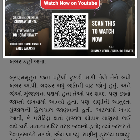
ચંદ્રાવતીની નવી ફોજની કેટલીક ટુકડીઓ ઠેકાણે
ઠેકાણે મળતી ગઈ; અને રાણીને લાગ્યું, કે હવે તે
ખરેખરી સત્તાવાન થઈ. અવારનવાર આનંદસૂરિ, તેણે શી
શી ગોઠવણો કરી છે, તે તેને કહેતો. મધુપુરના લશ્કરને
થોડીઘણી ખબર પહોંચાડી હતી; નવી ફોજનો થોડોઘણો
ભાગ થોડેક દૂર આવીને પડ્યો હતો; અને મુંજાલ પર
પણ ચોકી રાખી હતી, માણસો થોડી થોડી વારે તેની
ખબર કહી જતા.
બ્રાહ્મમુહૂર્ત જતાં પહેલી ટુકડી મળી તેણે તેને બધી
ખબર આપી. લશ્કર બધું જતિની વાટ જોતું હતું, અને
જેઓ મુંજાલના પક્ષમાં હતા તેઓ પર શબ્દ, પણ છાનો
જાપ્તો રાખવામાં આવ્યો હતો. પણ રાણીની આતુરતા
મુંજાલની હિલચાલ જાણવાની હતી. એટલામાં ખબર
આવી, કે પરોઢિયું થતાં મુંજાલ થોડાક માણસો લઈ
વાઘેશ્વરી માતાના મંદિર તરફ જવાનો હતો; ત્યાં જરૂર તે
દેવપ્રસાદને મળશે, એમ લાગ્યું. રાણીનું હ્રદય ઘવાયું;