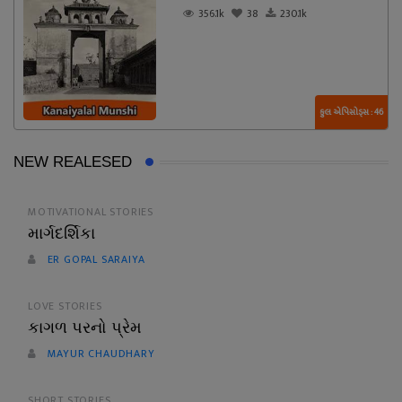
356.1k
38
230.1k
કુલ એપિસોડ્સ : 46
NEW REALESED
MOTIVATIONAL STORIES
માર્ગદર્શિકા
ER GOPAL SARAIYA
LOVE STORIES
કાગળ પરનો પ્રેમ
MAYUR CHAUDHARY
SHORT STORIES