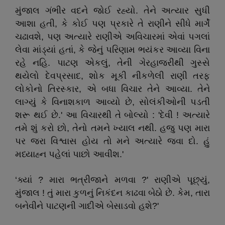
મુંજાલ ગંભીર વદને જોઈ રહ્યો. તેને અત્યાર સુધી
આશા હતી, કે કોઈ પણ પ્રકારે તે રાણીને સીધે માર્ગે
ચઢાવશે, પણ અત્યારે રાણીએ અવિચારમાં એવાં પગલાં
લેવા માંડ્યાં હતાં, કે જેનું પરિણામ ભયંકર આવ્યા વિના
રહે નહિ. પાટણ એકલું, તેની ગેરહાજરીથી ગુસ્સે
થયેલો દેવપ્રસાદ, શોક મૂકી નીકળેલી રાણી તરફ
લોકોનો તિરસ્કાર, એ બધા વિચાર તેને આવ્યા. તેને
લાગ્યું કે વિનાશકાળ આવ્યો છે, સોલંકીઓની પડતી
શરૂ થઈ છે.' આ વિચારથી તે બોલ્યો : 'દેવી ! અત્યારે
તમે શું કરો છો, તેનો તમને ખ્યાલ નથી. હજુ પણ મારા
પર જરા વિશ્વાસ હોય તો મને અત્યારે જવા દો. હું
મધ્યાહ્ન પહેલાં પાછો આવીશ.'
‘ક્યાં ? મારા ભત્રીજાને મળવા ?' રાણીએ પૂછ્યું,
મુંજાલ ! તું મારા કુળનું નિકંદન કાઢવા બેઠો છે. કેમ, તારા
બનેવીને પાટણની ગાદીએ બેસાડવો હશે?'