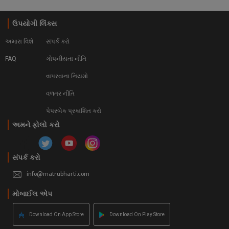
ઉપયોગી લિંક્સ
અમારા વિશે
સંપર્ક કરો
FAQ
ગોપનીયતા નીતિ
વાપરવાના નિયમો 
વળતર નીતિ
પેપરબેક પ્રકાશિત કરો
અમને ફોલો કરો
સંપર્ક કરો
info@matrubharti.com
મોબાઈલ એપ
Download On App Store
Download On Play Store