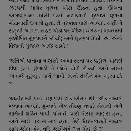
સામે આવતા ઘોડેસવાર જરાજરા દેખાવા માંડ્યા. તેઓની
ઝડપથી ચોમેર ધૂળના ગોટા ઊડતા હતા. ઊગતા
અજવાળામાં ઝાંખી પડતી મશાલોનો પ્રકાશ, ધૂળના
ગોટામાંથી દેખાતો હતો. તે પ્રકાશ પાસે આવ્યો. રાણીએ
સહુથી આગળ સફેદ ઘોડા પર બેઠેલા ચળકતા બખ્તરમાં
સુશોભિત મુંજાલને જોયો; અને ધ્રૂજી ઊઠી. આ એનો
વિજ્યી મુંજાલ આજે સામો.’
'જતિએ પોતાના માણસો આખા રસ્તા પર પહોળા પાથરી
દીધા હતા. મુંજાલે તે જોઈ ઘોડો રોક્યો અને સખ્ત
અવાજે પૂછ્યું : 'માર્ગ આપો. રસ્તો રોકીને કેમ પડ્યા છો
?'
'અહીંયાંથી કોઈ પણ જઈ શકે એમ નથી.' એક નાયકે
જવાબ આપ્યો. મુંજાલે એક તીક્ષ્ણ નજરે પોતાની અને
સામેની શક્તિ માપી. પોતાની પાસે વીસેક માણસ હતા,
અને સામે પચાસ-સાઠ હતા. તેણે તિરસ્કારથી નાયક
સામું જોયું; કેમ નહિ જઈ શકે ? તું કોણ છે ?'