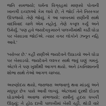
જતિ સમજ્યો; ધર્મના વિગ્રહમાં માણસો પોતાની
ખાનગી ઇચ્છાઓ કેમ લાવે છે, તે જોઈ તેને તિરસ્કાર
ઊપજ્યો. તેણે જોયું, કે આ બાબતમાં રાણીની સાથે
વાદવિવાદ ચાલે એમ નહોતું. તેણે કબૂલ કર્યું અને
ઉમેર્યું, 'પણ હવે જયદેવકુમારને પાલખીમાંથી કાઢી ઘોડા
પર બેસાડવા જોઈએ. ત્યાર વગર લોકોને ઝનૂન નહિ
આવે.'
'બરોબર છે.' કહી રાણીએ જયદેવને ઉઠાડચો અને ઘોડા
પર બેસાડચો. જયદેવને લશ્કર સાથે જવું ઘણું ગમતું.
એટલે તે પણ ખુશીથી આગળ થયો. અને ડંકાનિશાનની
શોભા સાથે તેઓ આગળ ચાલ્યા.
અરુણોદય થયો, જરાજરા અજવાળું થવા માંડયું અને
મધુપુર છેક પાસે આવી લાગ્યું. એટલામાં દૂરથી દોડતા
ઘોડાઓનો અવાજ સંભળાયો; રાન્નીનું હૃદય ધબકી
ઊઠ્યું; તે હોઠ દાબી પાલખીમાં બેસી રહી, થોડી વારે