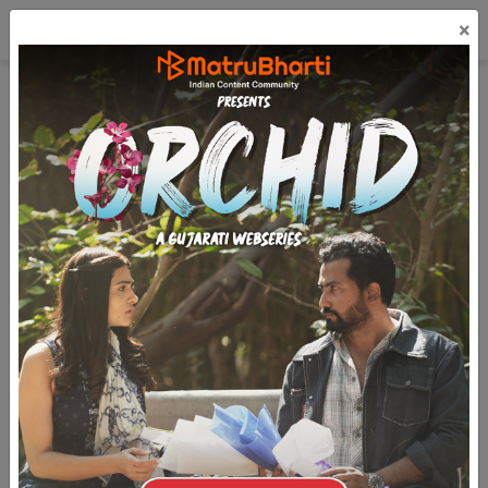
☰
×
લૉગિન
ગુજરાતી
મફત પ્રકાશિત કરો
Patanni Prabhuta - 20
(18k)
6.9k
5.2k
૨૦. સત્તાનો નશો
જતિની બાહોશી હવે પૂર્ણ કળાએ પ્રકટવા માંડી.