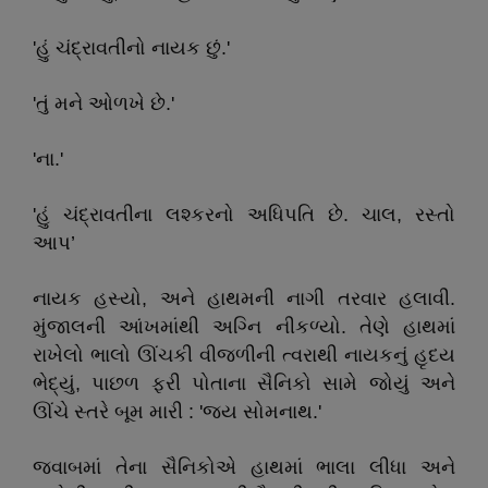
'હું ચંદ્રાવતીનો નાયક છું.'
'તું મને ઓળખે છે.'
'ના.'
'હું ચંદ્રાવતીના લશ્કરનો અધિપતિ છે. ચાલ, રસ્તો
આપ’
નાયક હસ્યો, અને હાથમની નાગી તરવાર હલાવી.
મુંજાલની આંખમાંથી અગ્નિ નીકળ્યો. તેણે હાથમાં
રાખેલો ભાલો ઊંચકી વીજળીની ત્વરાથી નાયકનું હૃદય
ભેદ્યું, પાછળ ફરી પોતાના સૈનિકો સામે જોયું અને
ઊંચે સ્તરે બૂમ મારી : 'જય સોમનાથ.'
જવાબમાં તેના સૈનિકોએ હાથમાં ભાલા લીધા અને