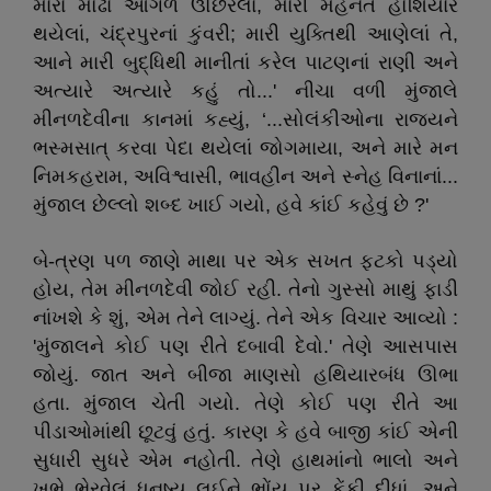
મારા મોઢા આગળ ઊછરેલાં, મારી મહેનતે હોશિયાર
થયેલાં, ચંદ્રપુરનાં કુંવરી; મારી યુક્તિથી આણેલાં તે,
આને મારી બુદ્ધિથી માનીતાં કરેલ પાટણનાં રાણી અને
અત્યારે અત્યારે કહું તો...' નીચા વળી મુંજાલે
મીનળદેવીના કાનમાં કહ્યું, ‘...સોલંકીઓના રાજ્યને
ભસ્મસાત્ કરવા પેદા થયેલાં જોગમાયા, અને મારે મન
નિમકહરામ, અવિશ્વાસી, ભાવહીન અને સ્નેહ વિનાનાં...
મુંજાલ છેલ્લો શબ્દ ખાઈ ગયો, હવે કાંઈ કહેવું છે ?'
બે-ત્રણ પળ જાણે માથા પર એક સખત ફટકો પડ્યો
હોય, તેમ મીનળદેવી જોઈ રહી. તેનો ગુસ્સો માથું ફાડી
નાંખશે કે શું, એમ તેને લાગ્યું. તેને એક વિચાર આવ્યો :
'મુંજાલને કોઈ પણ રીતે દબાવી દેવો.' તેણે આસપાસ
જોયું. જાત અને બીજા માણસો હથિયારબંધ ઊભા
હતા. મુંજાલ ચેતી ગયો. તેણે કોઈ પણ રીતે આ
પીડાઓમાંથી છૂટવું હતું. કારણ કે હવે બાજી કાંઈ એની
સુધારી સુધરે એમ નહોતી. તેણે હાથમાંનો ભાલો અને
ખભે ભેરવેલું ધનુષ્ય લઈને ભોંય પર ફેંકી દીધાં, અને