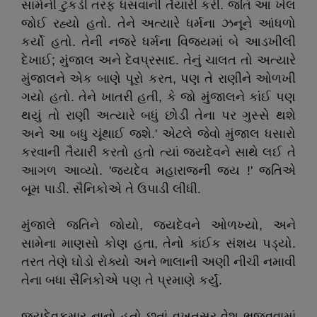
સામેની ટુકડી તરફ ધસવાની તૈયારી કરી. જતિ આ ખેલ
જોઈ રહ્યો હતો. તેને અત્યારે ધર્મના ઝનૂને આંધળો
કર્યો હતો. તેની નજરે ધર્મના વિજયમાં બે આડખીલી
દેખાઈ; મુંજાલ અને દેવપ્રસાદ. તેનું ચાલત તો અત્યારે
મુંજાલને એક બાણે પૂરો કરત, પણ તે રાણીને ઓળખી
ગયો હતો. તેને ખાતરી હતી, કે જો મુંજાલને કાંઈ પણ
થયું તો રાણી અત્યારે બધું છોડી તેના પર ગુસ્સે થશે
અને આ બધુ ચૂંથાઈ જશે.' એટલે જેવો મુંજાલ ધસારો
કરવાની તૈયારી કરતો હતો ત્યાં જયદેવને સાથે લઈ તે
આગળ આવ્યો. 'જયદેવ મહારાજની જય !' જતિએ
બૂમ પાડી. સૈનિકોએ તે ઉપાડી લીધી.
મુંજાલે જતિને જોયો, જયદેવને ઓળખ્યો, અને
સામેના માણસો કોણ હતા, તેનો કાંઈક સંશય પડ્યો.
તરત તેણે ઘોડો રોક્યો અને ભાલાની અણી નીચી નમાવી
તેના બધા સૈનિકોએ પણ તે પ્રમાણે કર્યું.
જયદેવકુમાર નાનો હતો છતાં વખતસર વેશ ભજવવામાં