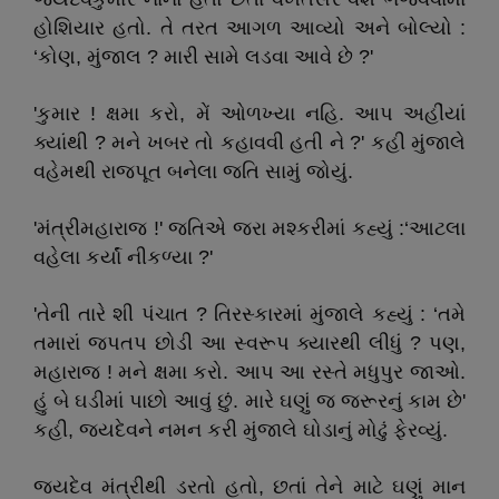
હોશિયાર હતો. તે તરત આગળ આવ્યો અને બોલ્યો :
‘કોણ, મુંજાલ ? મારી સામે લડવા આવે છે ?'
'કુમાર ! ક્ષમા કરો, મેં ઓળખ્યા નહિ. આપ અહીંયાં
ક્યાંથી ? મને ખબર તો કહાવવી હતી ને ?' કહી મુંજાલે
વહેમથી રાજપૂત બનેલા જતિ સામું જોયું.
'મંત્રીમહારાજ !' જતિએ જરા મશ્કરીમાં કહ્યું :‘આટલા
વહેલા કર્યાં નીકળ્યા ?'
'તેની તારે શી પંચાત ? તિરસ્કારમાં મુંજાલે કહ્યું : ‘તમે
તમારાં જપતપ છોડી આ સ્વરૂપ ક્યારથી લીધું ? પણ,
મહારાજ ! મને ક્ષમા કરો. આપ આ રસ્તે મધુપુર જાઓ.
હું બે ઘડીમાં પાછો આવું છું. મારે ઘણું જ જરૂરનું કામ છે'
કહી, જયદેવને નમન કરી મુંજાલે ઘોડાનું મોઢું ફેરવ્યું.
જયદેવ મંત્રીથી ડરતો હતો, છતાં તેને માટે ઘણું માન