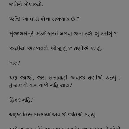
જતિને બોલાવ્યો.
'જતિ! આ ઘોડા કોના સંભળાય છે ?'
'મુંજાલમંત્રી મંડલેશ્વરને મળવા જતા હશે. શું કરીશું ?'
'અહીંયાં અટકાવવો, બીજું શું ?' રાણીએ કહ્યું.
'વારુ.'
'પણ જોજો, જરા સત્તાવાહી અવાજે રાણીએ કહ્યું :
મુંજાલનો વાળ વાંકો નહિ થાય.'
'ફિકર નહિ,'
અદૃષ્ટ તિરસ્કારભર્યા અવાજે જતિએ કહ્યું.