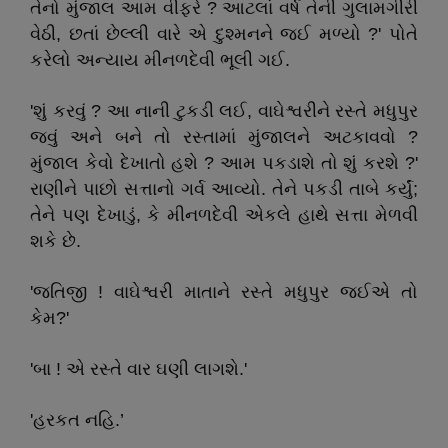
તેનો મુંજાલ આમ વીફરે ? આટલાં વર્ષ તેની ગુલામગીરી
વેઠી, છતાં છેલ્લી વારે એ દુશ્મનને જઈ મળ્યો ?' પોતે
કરેલો અન્યાય મીનળદેવી ભૂલી ગઈ.
'શું કરવું ? આ નાની ટુકડી લઈ, વાઘેશ્વરીને રસ્તે મધુપુર
જવું અને બને તો રસ્તામાં મુંજાલને અટકાવવો ?
મુંજાલ કેવો દેખાતો હશે ? આમ પકડાશે તો શું કરશે ?'
રાણીને પાછો સત્તાનો ગર્વ આવ્યો. તેને પકડી તાબે કર્યું;
તેને પણ દેખાડું, કે મીનળદેવી એકલે હાથે સત્તા મેળવી
શકે છે.
'જતિજી ! વાઘેશ્વરી માતાને રસ્તે મધુપુર જઈએ તો
કેમ?'
'બા ! એ રસ્તે વાર ઘણી લાગશે.'
'હરકત નહિ.’