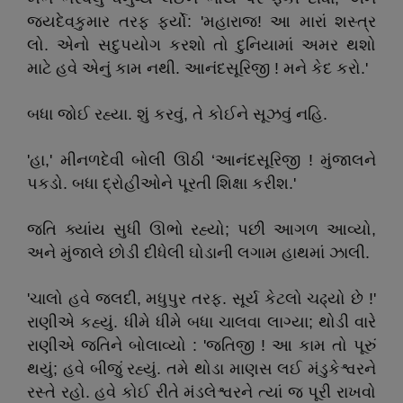
જયદેવકુમાર તરફ ફર્યો: 'મહારાજ! આ મારાં શસ્ત્ર
લો. એનો સદુપયોગ કરશો તો દુનિયામાં અમર થશો
માટે હવે એનું કામ નથી. આનંદસૂરિજી ! મને કેદ કરો.'
બધા જોઈ રહ્યા. શું કરવું, તે કોઈને સૂઝવું નહિ.
'હા,' મીનળદેવી બોલી ઊઠી ‘આનંદસૂરિજી ! મુંજાલને
પકડો. બધા દ્રોહીઓને પૂરતી શિક્ષા કરીશ.'
જતિ ક્યાંય સુધી ઊભો રહ્યો; પછી આગળ આવ્યો,
અને મુંજાલે છોડી દીધેલી ઘોડાની લગામ હાથમાં ઝાલી.
'ચાલો હવે જલદી, મધુપુર તરફ. સૂર્ય કેટલો ચઢ્યો છે !'
રાણીએ કહ્યું. ધીમે ધીમે બધા ચાલવા લાગ્યા; થોડી વારે
રાણીએ જતિને બોલાવ્યો : 'જતિજી ! આ કામ તો પૂરું
થયું; હવે બીજું રહ્યું. તમે થોડા માણસ લઈ મંડુકેશ્વરને
રસ્તે રહો. હવે કોઈ રીતે મંડલેશ્વરને ત્યાં જ પૂરી રાખવો