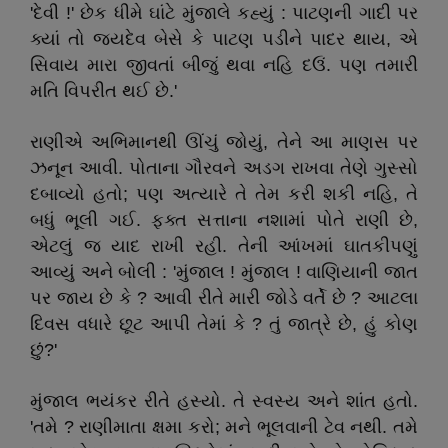
'દેવી !' છેક ધીમે ઘાંટે મુંજાલે કહ્યું : પાટણની ગાદી પર
ક્યાં તો જયદેવ બેસે કે પાટણ પડીને પાદર થાય, એ
સિવાય મારા જીવતાં બીજું થવા નહિ દઉં. પણ તમારી
મતિ વિપરીત થઈ છે.'
રાણીએ અભિમાનથી ઊંચું જોયું, તેને આ માણસ પર
ઝનૂન આવી. પોતાના ગૌરવને અડગ રાખવા તેણે ગુસ્સો
દબાવ્યો હતો; પણ અત્યારે તે તેમ કરી શકી નહિ, તે
બધું ભૂલી ગઈ. ફક્ત સત્તાના નશામાં પોતે રાણી છે,
એટલું જ યાદ રાખી રહી. તેની આંખમાં ઘાતકીપણું
આવ્યું અને બોલી : 'મુંજાલ ! મુંજાલ ! વાણિયાની જાત
પર જાય છે કે ? આવી રીતે મારી જોડે વર્તે છે ? આટલા
દિવસ વધારે છૂટ આપી તેમાં કે ? તું જાત્રે છે, હું કોણ
છું?'
મુંજાલ ભયંકર રીતે હસ્યો. તે સ્વસ્ય અને શાંત હતો.
'તમે ? રાણીમાતા ક્ષમા કરો; મને ભૂલવાની ટેવ નથી. તમે