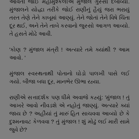
આવતી જોઈ મહામુશ્કેલીએ મુંજાલે ગુસ્સો દબાવ્યો.
મુંજાલને યોદ્ધા તરીકે જોઈ રાણીનું હૈયું જરા ભરાયું
તરત તેણે તેને કાબૂમાં આણ્યું. તેને જોતાં તેને વિષે ચિંતા
દૂર થઈ, અને તેને તાબે કરવાનો જુસ્સો આગળ આવ્યો.
તે હસતે મોઢે આવી.
'કોણ ? મુંજાલ મંત્રી ! અત્યારે તમે ક્યાંથી ? આમ
આવો. '
મુંજાલ સ્વસ્થતાથી પોતાનો ઘોડો પાલખી પાસે લઈ
ગયો. બીજા બધા દૂર, માનભેર ઊભા રહ્યા.
રાણીએ સત્તાદર્શક પણ ધીમે અવાજે કહ્યું: 'મુંજાલ ! તું
આખરે આવો નીવડશે એ નહોતું જાણ્યું. અત્યારે ક્યાં
જાય છે ? અહીંયાં તું મારું હિત સાચવવા આવ્યો છે કે
દુશ્મનાવટ કેળવવા ? તું મુંજાલ ! શું મોઢું લઈ મારી સામે
જુવે છે?