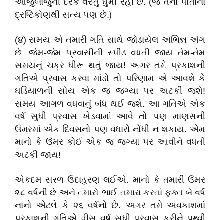
આજુબાજુની દરેક વસ્તુ ઘુમી રહી છે. (જે તેનાં પોતાનાં
દ્રષ્ટિકોણથી સત્ય પણ છે.)
(૪) સમય એ તમારી ગતિ સાથે જોડાયેલ અભિન્ન અંગ
છે. જેમ-જેમ પ્રવાસીની સ્પીડ વધતી જાય તેમ-તેમ
સમયનું ચક્ર ધીરૂ થતું જાય! અગર તમે પ્રકાશની
ગતિએ પ્રવાસ કરવા માંડો તો પરિણામ એ આવશે કે
ઘડિયાળની સોય એક જ જગ્યા પર અટકી જશે!
સમય આગળ વધવાનું બંધ થઈ જશે. આ ગતિએ એક
વર્ષ સુધી પ્રવાસ ખેડવામાં આવે તો પણ માણસની
ઉંમરમાં એક દિવસનો પણ વધારો નોંધી ન શકાય. એમ
માનો કે ઉંમર કોઈ એક જ જગ્યા પર આવીને વધતી
અટકી જાય!
એકદમ સરળ ઉદાહરણ લઈએ. માનો કે તમારી ઉંમર
૨૮ વર્ષની છે અને તમારો ભાઈ તમારા કરતાં ફક્ત બે વર્ષ
નાનો એટલે કે ૨૬ વર્ષનો છે. અગર તમે અવકાશમાં
પ્રકાશની ગતિએ વીસ વર્ષ સુધી પ્રવાસ કરીને પૃથ્વી