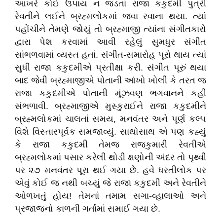
આખરે કોઈ ઉપાય ન જડતાં રાજા કકુદમી પુત્રી
રેવતીને લઈને બ્રહ્મલોકમાં જવા રવાના થયા. ત્યાં
પહોંચીને તેમણે જોયું તો બ્રહ્માજી ત્યાંના સંગીતકારો
દ્વારા પેશ કરવામાં આવી રહેલું સુમધુર સંગીત
સાંભળવામાં વ્યસ્ત હતાં. સંગીત-સમારોહ પૂરો થાય ત્યાં
સુધી રાજા કકુદમીએ પ્રતીક્ષા કરી. સંગીત પૂરું થયા
બાદ જેવી બ્રહ્માજીએ પોતાની આંખો ખોલી કે તરત જ
રાજા કકુદમીએ પોતાની મૂંઝવણ ભગવાનને કહી
સંભળાવી. બ્રહ્માજીએ મુસ્કુરાઈને રાજા કકુદમીને
બ્રહ્મલોકમાં ચાલતાં સમય, મનવંતર અને પૂર્ણ કલ્પ
વિશે વિસ્તારપૂર્વક સમજાવ્યું. સાથોસાથ એ પણ કહ્યું
કે રાજા કકુદમી તેમજ રાજકુમારી રેવતીએ
બ્રહ્મલોકમાં પસાર કરેલી થોડી ક્ષણોની અંદર તો પૃથ્વી
પર ૨૭ મનવંતર પૂરા થઈ ગયા છે. હવે ધરતીલોક પર
એવું કોઈ જ નથી બચ્યું જે રાજા કકુદમી અને રેવતીને
ઓળખતું હોય! તેમનાં તમામ સગા-વ્હાલાઓ અને
પ્રજાજનો કાળની ગર્તામાં સમાઈ ગયા છે.