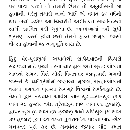
પર પાછા ફરશો તો તમારી ઉંમર તો અઠ્ઠાવીસની જ
હોવાની, પરંતુ તમારો નાનો ભાઈ એ વખતે ૪૬ વર્ષનો
થઈ ગયો હશે!! આ થિયરીને અમેરિકન સાયન્ટિસ્ટો
સાચી સાબિત કરી ચૂક્યા છે. અવકાશમાં વર્ષો સુધી
ભ્રમણ કરતાં હોવા છતાં તેમને ફક્ત અમુક દિવસો
વીત્યા હોવાની જ અનુભૂતિ થાય છે.
હિંદુ વેદ-પુરાણમાં અપાયેલી સાપેક્ષવાદની થિયરી
સમજવા માટે પૃથ્વી પરનાં ચાર યુગ અને બ્રહ્મલોકમાં
ચાલતાં સમય વિશે થોડી વિગતવાર જાણકારી મળવી
જરૂરી છે. ધર્મગ્રંથોમાં જણાવ્યા મુજબ, બ્રહ્મલોકમાં
વસતાં ભગવાન બ્રહ્મા સમગ્ર વિશ્વનાં સર્જનહાર છે.
તેમનાં દ્વારા રચવામાં આવેલા ચાર યુગ—સતયુગ (૧૭
લાખ ૨૮ હજાર વર્ષ), ત્રેતાયુગ (૧૨ લાખ ૯૬ હજાર),
દ્વાપર યુગ (૮ લાખ ૬૪ હજાર) અને કળિયુગ (૪ લાખ
૩૨ હજાર) કુલ ૭૧ વખત પુનરાવર્તન પામ્યા બાદ એક
મનવંતર પૂરો કરે છે. મનવંતર જ્યારે ચૌદ વખત