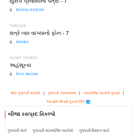
યુરોપ પ્રવાસીના પત્રો - 7
RUSHIL DODIYA
THRILLER
રાત્રે બાર વાગ્યાનો ફોન - 7
DHARA
SHORT STORIES
અહંશૂન્ય
PIYU BHUVA
શ્રેષ્ઠ ગુજરાતી વાર્તાઓ
|
ગુજરાતી નવલકથાઓ
|
આધ્યાત્મિક વાર્તાઓ પુસ્તકો
|
Parakh Bhatt પુસ્તકો PDF
બીજા રસપ્રદ વિકલ્પો
ગુજરાતી વાર્તા
ગુજરાતી આધ્યાત્મિક વાર્તાઓ
ગુજરાતી ફિક્શન વાર્તા