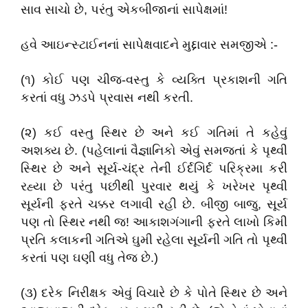
સાવ સાચો છે, પરંતુ એકબીજાનાં સાપેક્ષમાં!
હવે આઇન્સ્ટાઈનનાં સાપેક્ષવાદને મુદ્દાવાર સમજીએ :-
(૧) કોઈ પણ ચીજ-વસ્તુ કે વ્યક્તિ પ્રકાશની ગતિ
કરતાં વધુ ઝડપે પ્રવાસ નથી કરતી.
(૨) કઈ વસ્તુ સ્થિર છે અને કઈ ગતિમાં તે કહેવું
અશક્ય છે. (પહેલાનાં વૈજ્ઞાનિકો એવું સમજતાં કે પૃથ્વી
સ્થિર છે અને સૂર્ય-ચંદ્ર તેની ઈર્દગિર્દ પરિક્રમા કરી
રહ્યા છે પરંતુ પછીથી પુરવાર થયું કે ખરેખર પૃથ્વી
સૂર્યની ફરતે ચક્કર લગાવી રહી છે. બીજી બાજુ, સૂર્ય
પણ તો સ્થિર નથી જ! આકાશગંગાની ફરતે લાખો કિમી
પ્રતિ કલાકની ગતિએ ઘુમી રહેલા સૂર્યની ગતિ તો પૃથ્વી
કરતાં પણ ઘણી વધુ તેજ છે.)
(૩) દરેક નિરીક્ષક એવું વિચારે છે કે પોતે સ્થિર છે અને