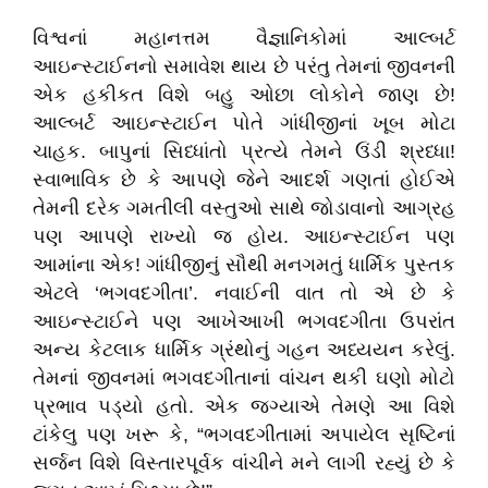
વિશ્વનાં મહાનત્તમ વૈજ્ઞાનિકોમાં આલ્બર્ટ
આઇન્સ્ટાઈનનો સમાવેશ થાય છે પરંતુ તેમનાં જીવનની
એક હકીકત વિશે બહુ ઓછા લોકોને જાણ છે!
આલ્બર્ટ આઇન્સ્ટાઈન પોતે ગાંધીજીનાં ખૂબ મોટા
ચાહક. બાપુનાં સિધ્ધાંતો પ્રત્યે તેમને ઉંડી શ્રધ્ધા!
સ્વાભાવિક છે કે આપણે જેને આદર્શ ગણતાં હોઈએ
તેમની દરેક ગમતીલી વસ્તુઓ સાથે જોડાવાનો આગ્રહ
પણ આપણે રાખ્યો જ હોય. આઇન્સ્ટાઈન પણ
આમાંના એક! ગાંધીજીનું સૌથી મનગમતું ધાર્મિક પુસ્તક
એટલે ‘ભગવદગીતા’. નવાઈની વાત તો એ છે કે
આઇન્સ્ટાઈને પણ આખેઆખી ભગવદગીતા ઉપરાંત
અન્ય કેટલાક ધાર્મિક ગ્રંથોનું ગહન અધ્યયન કરેલું.
તેમનાં જીવનમાં ભગવદગીતાનાં વાંચન થકી ઘણો મોટો
પ્રભાવ પડ્યો હતો. એક જગ્યાએ તેમણે આ વિશે
ટાંકેલુ પણ ખરૂ કે, “ભગવદગીતામાં અપાયેલ સૃષ્ટિનાં
સર્જન વિશે વિસ્તારપૂર્વક વાંચીને મને લાગી રહ્યું છે કે