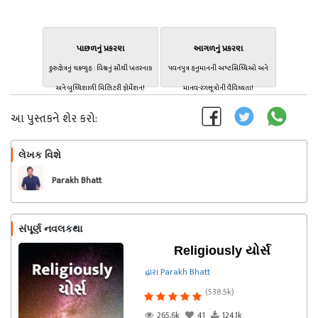
પાછળનું પ્રકરણ
આગળનું પ્રકરણ
કુરુક્ષેત્રનું ચક્રવ્યુહ : વિશ્વનું સૌથી ખતરનાક
પવનપુત્ર હનુમાનની અષ્ટસિધ્ધિઓ અને
અને બુધ્ધિશાળી મિલિટરી ફોર્મેશન!
માનવ-રંગસૂત્રોની વૈવિધ્યતા!
આ પુસ્તકને શેર કરો:
લેખક વિશે
અનુસરો
Parakh Bhatt
સંપૂર્ણ નવલકથા
Religiously યોર્સ
દ્વારા Parakh Bhatt
(538.5k)
265.6k
41
124.1k