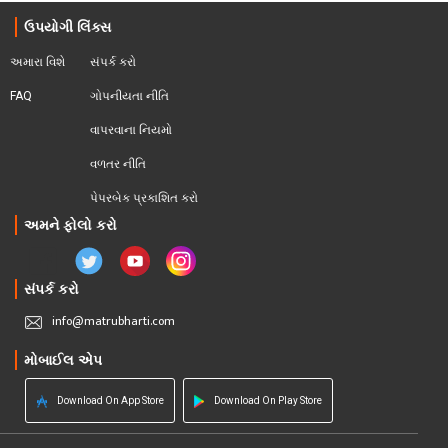
ઉપયોગી લિંક્સ
અમારા વિશે
સંપર્ક કરો
FAQ
ગોપનીયતા નીતિ
વાપરવાના નિયમો 
વળતર નીતિ
પેપરબેક પ્રકાશિત કરો
અમને ફોલો કરો
સંપર્ક કરો
info@matrubharti.com
મોબાઈલ એપ
Download On App Store
Download On Play Store