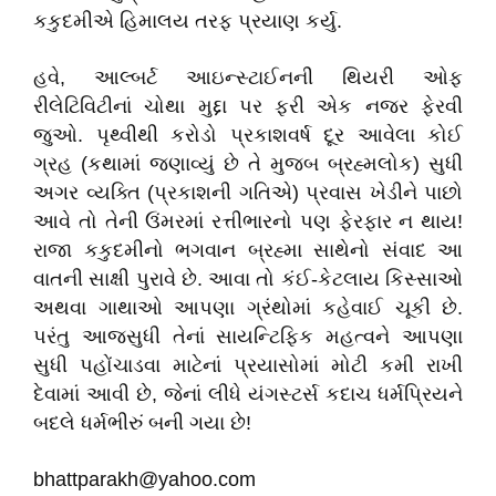
કકુદમીએ હિમાલય તરફ પ્રયાણ કર્યુ.
હવે, આલ્બર્ટ આઇન્સ્ટાઈનની થિયરી ઓફ
રીલેટિવિટીનાં ચોથા મુદ્દા પર ફરી એક નજર ફેરવી
જુઓ. પૃથ્વીથી કરોડો પ્રકાશવર્ષ દૂર આવેલા કોઈ
ગ્રહ (કથામાં જણાવ્યું છે તે મુજબ બ્રહ્મલોક) સુધી
અગર વ્યક્તિ (પ્રકાશની ગતિએ) પ્રવાસ ખેડીને પાછો
આવે તો તેની ઉંમરમાં રત્તીભારનો પણ ફેરફાર ન થાય!
રાજા કકુદમીનો ભગવાન બ્રહ્મા સાથેનો સંવાદ આ
વાતની સાક્ષી પુરાવે છે. આવા તો કંઈ-કેટલાય કિસ્સાઓ
અથવા ગાથાઓ આપણા ગ્રંથોમાં કહેવાઈ ચૂકી છે.
પરંતુ આજસુધી તેનાં સાયન્ટિફિક મહત્વને આપણા
સુધી પહોંચાડવા માટેનાં પ્રયાસોમાં મોટી કમી રાખી
દેવામાં આવી છે, જેનાં લીધે યંગસ્ટર્સ કદાચ ધર્મપ્રિયને
બદલે ધર્મભીરું બની ગયા છે!
bhattparakh@yahoo.com