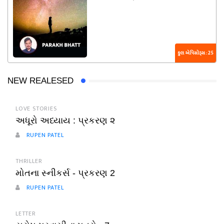
કુલ એપિસોડ્સ : 25
NEW REALESED
LOVE STORIES
અધૂરો અધ્યાય : પ્રકરણ ૨
RUPEN PATEL
THRILLER
મોતના સ્નીકર્સ - પ્રકરણ 2
RUPEN PATEL
LETTER