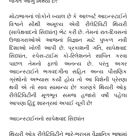
જગત આખું મિથ્યા છે!”
મોટાભાગનાં લોકોને ખ્યાલ છે કે આલ્બર્ટ આઇન્સ્ટાઈને
વિશ્વને સૌથી અમૂલ્ય એવી રીલેટિવિટી થિયરી
(સાપેક્ષવાદનો સિધ્ધાંત) ભેટ કરી છે. તેમનાં રાત-દિવસનાં
ઉજાગરાઓએ આજનાં વિજ્ઞાન માટે પુષ્કળ નવી
દિશાઓ ખોલી આપી છે. પ્રકાશની ગતિ, સાપેક્ષવાદ
સિધ્ધાંત, સ્પેસ-ટાઈમ કો-રિલેશનને સાબિત કરવા
પાછળ તેમનો ફાળો અનન્ય છે. પરંતુ અગર
આઇન્સ્ટાઈને ભગવદગીતા સહિત અન્ય પૌરાણિક
ગ્રંથોનો અભ્યાસ કર્યો હોય તો આ વિશેની પ્રેરણા
થવી એ તો સાવ સામાન્ય છે! કારણકે થિયરી ઓફ
રીલેટિવિટીની મૂળભૂત સમજ હજારો વર્ષો પહેલા
આપણા હિંદુ શાસ્ત્રમાં અપાઈ ચૂકી છે!
આઇન્સ્ટાઈનનો સાપેક્ષવાદ સિધ્ધાંત
થિયરી ઓફ રીલેટિવિટીને ભારે-ભરખમ વૈજ્ઞાનિક ભાષામાં