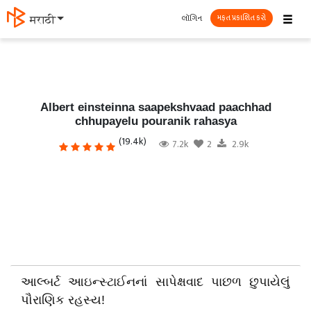
☰
લૉગિન
मराठी
મફત પ્રકાશિત કરો
Albert einsteinna saapekshvaad paachhad
chhupayelu pouranik rahasya
(19.4k)
7.2k
2
2.9k
આલ્બર્ટ આઇન્સ્ટાઈનનાં સાપેક્ષવાદ પાછળ છુપાયેલું
પૌરાણિક રહસ્ય!