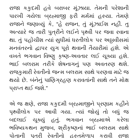
રાજા કકુદમી હવે બરાબર મૂંઝાયા. તેમની પરેશાની
પારખી ગયેલા બ્રહ્માજી ફરી મર્મમાં હસ્યા. તેમણે
રાજાને જણાવ્યું કે, “હે રાજન, તું મૂંઝાઈશ નહી. તુ
અત્યારે જ તારી પુત્રીને લઈને પૃથ્વી પર જવા રવાના
થા. તું પહોંચીશ ત્યાં સુધીમાં ધરતીલોક પર અઠ્ઠાવીસમાં
મનવંતરનો દ્વાપર યુગ પૂરો થવાની તૈયારીમાં હશે. એ
વખતે ભગવાન વિષ્ણુ કૃષ્ણ-અવતાર લઈ ચૂક્યા હશે.
ભાઈ બલરામ તરીકે શેષનાગનું પણ અવતરણ થશે.
રાજકુમારી રેવતીનો જન્મ બલરામ સાથે પરણવા માટે જ
થયો છે. બંનેનું પાણિગ્રહણ કરાવતાંની સાથે તને મોક્ષ
પ્રાપ્ત થઈ જશે.”
એ જ ક્ષણે, રાજા કકુદમી બ્રહ્માજીને પ્રણામ કહીને
પૃથ્વીલોક પર આવી ગયા. ત્યાં જોયું તો બધું જ
બદલાઈ ચૂક્યું હતું. ભગવાન બ્રહ્માએ કરેલા
ભવિષ્યકથન મુજબ, શ્રીકૃષ્ણનાં ભાઈ બલરામ સાથે
પોતાની પુત્રી રેવતીનો હસ્તમેળાપ કરાવી રાજા