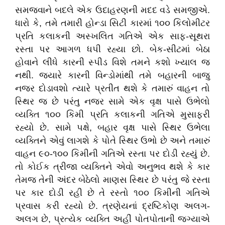
સમજવાને બદલે એક ઉદાહરણની મદદ વડે સમજીએ.
ધારો કે, તમે તમારી હોન્ડા સિટી કારમાં ૧૦૦ કિલોમીટર
પ્રતિ કલાકની અસ્ખલિત ગતિએ એક સાફ-સૂથરા
રસ્તા પર આગળ ધપી રહ્યા છો. બેક-સીટમાં બેઠા
હોવાને લીધે કારની સ્પીડ વિશે તમને કશો ખ્યાલ જ
નથી. જ્યારે કારની વિન્ડોમાંથી તમે બહારની બાજુ
નજર દોડાવશો ત્યારે પ્રતીત થશે કે તમારું વાહન તો
સ્થિર જ છે પરંતુ નજર સામે એક વૃક્ષ પાસે ઉભેલો
વ્યક્તિ ૧૦૦ કિમી પ્રતિ કલાકની ગતિએ મુસાફરી
રહ્યો છે. સામે પક્ષે, બહાર વૃક્ષ પાસે સ્થિર ઉભેલા
વ્યક્તિને એવું લાગશે કે પોતે સ્થિર ઉભો છે અને તમારું
વાહન ૯૦-૧૦૦ કિમીની ગતિએ રસ્તા પર દોડી રહ્યું છે.
તો કોઈક ત્રીજા વ્યક્તિને એવો અનુભવ થશે કે કાર
તેમજ તેની અંદર બેઠેલો માણસ સ્થિર છે પરંતુ જે રસ્તા
પર કાર દોડી રહી છે તે રસ્તો ૧૦૦ કિમીની ગતિએ
પ્રવાસ કરી રહ્યો છે. ત્રણેયનાં દ્રષ્ટિકોણ અલગ-
અલગ છે, પ્રત્યેક વ્યક્તિ અહીં પોતપોતાની જગ્યાએ