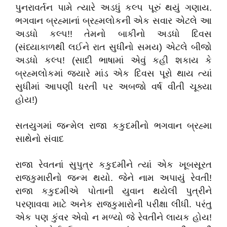
પુનરાવર્તન પામે ત્યારે અડધું કલ્પ પૂરું થયું ગણાય.
ભગવાન બ્રહ્માનાં બ્રહ્મલોકની એક સવાર એટલે આ
અડધો કલ્પ!! તેમનો બાકીનો અડધો દિવસ
(સંધ્યાકાળથી લઈને રાત સુધીનો સમય) એટલે બીજો
અડધો કલ્પ! (સાદી ભાષામાં એવું કહી શકાય કે
બ્રહ્મલોકમાં જ્યારે માંડ એક દિવસ પૂરો થાય ત્યાં
સુધીમાં આપણી ધરતી પર અબજો વર્ષ વીતી ચૂક્યા
હોય!)
સતયુગમાં જન્મેલ રાજા કકુદમીનો ભગવાન બ્રહ્મા
સાથેનો સંવાદ
રાજા રેવતનાં સુપુત્ર કકુદમીને ત્યાં એક ખૂબસૂરત
રાજકુમારીનો જન્મ થયો. જેને નામ અપાયું રેવતી!
રાજા કકુદમીએ પોતાની યુવાન થયેલી પુત્રીને
પરણાવવા માટે અનેક રાજકુમારોની પરીક્ષા લીધી. પરંતુ
એક પણ કુંવર એવો ન મળ્યો જે રેવતીને લાયક હોય!