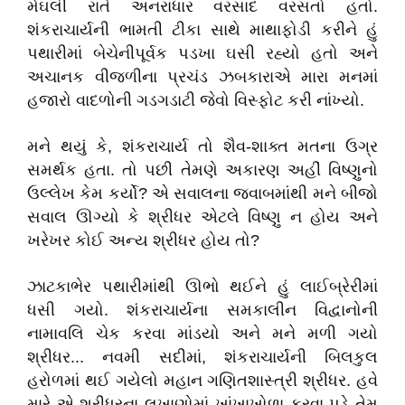
મેઘલી
રાતે
અનરાધાર
વરસાદ
વરસતો
હતો
.
શંકરાચાર્યની
ભામતી
ટીકા
સાથે
માથાફોડી
કરીને
હું
પથારીમાં
બેચેનીપૂર્વક
પડખા
ઘસી
રહ્યો
હતો
અને
અચાનક
વીજળીના
પ્રચંડ
ઝબકારાએ
મારા
મનમાં
હજારો
વાદળોની
ગડગડાટી
જેવો
વિસ્ફોટ
કરી
નાંખ્યો
.
મને
થયું
કે
,
શંકરાચાર્ય
તો
શૈવ
-
શાક્ત
મતના
ઉગ્ર
સમર્થક
હતા
.
તો
પછી
તેમણે
અકારણ
અહીં
વિષ્ણુનો
ઉલ્લેખ
કેમ
કર્યો
?
એ
સવાલના
જવાબમાંથી
મને
બીજો
સવાલ
ઊગ્યો
કે
શ્રીધર
એટલે
વિષ્ણુ
ન
હોય
અને
ખરેખર
કોઈ
અન્ય
શ્રીધર
હોય
તો
?
ઝાટકાભેર
પથારીમાંથી
ઊભો
થઈને
હું
લાઈબ્રેરીમાં
ધસી
ગયો
.
શંકરાચાર્યના
સમકાલીન
વિદ્વાનોની
નામાવલિ
ચેક
કરવા
માંડયો
અને
મને
મળી
ગયો
શ્રીધર
...
નવમી
સદીમાં
,
શંકરાચાર્યની
બિલકુલ
હરોળમાં
થઈ
ગયેલો
મહાન
ગણિતશાસ્ત્રી
શ્રીધર
.
હવે
મારે
એ
શ્રીધરના
લખાણોમાં
ખાંખાખોળા
કરવા
પડે
તેમ