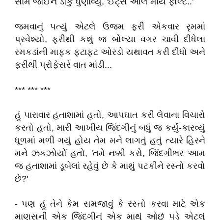
સામે
જોઈને
ડોકું
ધુણાવ્યું
, '
ઈટ્સ
ઓલ
માય
ફોલ્ટ
..'
જમવાનું
પત્યું
એટલે
ઉજમ
ફરી
એકવાર
રૃમમાં
પ્રવેશ્યો
,
ફરીથી
કશું
જ
બોલ્યા
વગર
ચાવી
દીધેલા
રમકડાંની
માફક
ફટાફટ
ઓરડો
યથાવત
કરી
દીધો
અને
ફરીથી
પ્રોફેસરે
વાત
માંડી
...
*** *** ***
હું
પારાવાર
હતાશામાં
હતો
,
આપઘાત
કરી
લેવાના
વિચારો
કરતો
હતો
,
મારી
આખીય
જિંદગીનું
બધું
જ
કર્યું
-
કારવ્યું
ધૂળમાં
મળી
ગયું
હોય
તેમ
મને
લાગતું
હતું
ત્યારે
હિરને
મને
ઝકઝોર્યો
હતો
, '
તમે
નક્કી
કરો
,
જિંદગીભર
આમ
જ
હતાશામાં
ડૂબેલાં
રહેવું
છે
કે
માથું
પટકીને
રસ્તો
કરવો
છે
?'
-
પણ
હું
તેને
કેમ
સમજાવું
કે
રસ્તો
કરવા
માટે
એક
માણસની
એક
જિંદગીનું
એક
માથું
ઓછું
પડે
એટલું