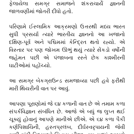
ફેલાયેલા
સમગ્ર
સમાજને
શંકરાચાર્યે
જ્ઞાનની
જાળવણીમાં
જોતરી
દીધો
હતો
.
પરિણામે
ઈસ્લામિક
આક્રમણો
ઉત્તરથી
મધ્ય
ભારત
સુધી
પ્રસર્યા
ત્યારે
ભારતીય
જ્ઞાનનો
આ
ખજાનો
દક્ષિણ
-
પૂર્વ
અને
પશ્ચિમમાં
કેન્દ્રિત
થતો
રહ્યો
.
એ
વિસ્તાર
પર
પણ
જોખમ
ઊભું
થયું
ત્યારે
સેંકડો
વર્ષોની
જહેમત
પછી
એ
પંજાબના
રસ્તે
છેક
કાશ્મીરની
ઘાટીઓમાં
પહોંચ્યો
.
આ
સમગ્ર
બેકગ્રાઉન્ડ
સમજાવ્યા
પછી
હવે
ફરીથી
મારી
થિયરીની
વાત
પર
આવું
.
આપણા
પૂરાણોમાં
જે
૬૪
કળાની
વાત
છે
એ
તમામ
કળા
સંપર્કવિજ્ઞાન
સંબંધિત
છે
.
આજે
એ
બધું
જ
લુપ્ત
થઈ
ચૂક્યું
હોવાનું
આપણે
માનીએ
છીએ
.
એ
૬૪
કળા
પૈકી
કર્ણપિશાચિની
,
હસ્તપ્રલંબ
,
દીર્ઘસ્વરૃપાયની
જેવી