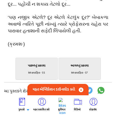
દૂર
...
પહોંચી
ન
શકાય
તેટલો
દૂર
...
‘
પણ નજીક એટલે
?
દૂર એટલે કેટલુંક દૂર
?’
બેબાકળા
અવાજે ત્વરિતે પૂછી નાંખ્યું ત્યારે પ્રોફેસરના ચહેરા પર
પારાવાર હતાશાની સફેદી લિંપાયેલી હતી.
(ક્રમશઃ)
પાછળનું પ્રકરણ
આગળનું પ્રકરણ
64 સમરહિલ - 55
64 સમરહિલ - 57
મફત એપ્લિકેશન ડાઉનલોડ કરો
આ પુસ્તકને શેર કરો:
લેખક વિશે
અનુસરો
પુસ્તકો
મફત પ્રકાશિત કરો
સુવિચાર
વિડિઓ
પ્રોફાઈલ
Dhaivat Trivedi