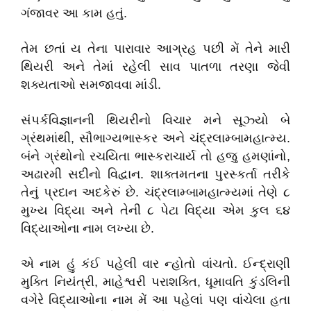
ગંજાવર
આ
કામ
હતું
.
તેમ
છતાં
ય
તેના
પારાવાર
આગ્રહ
પછી
મેં
તેને
મારી
થિયરી
અને
તેમાં
રહેલી
સાવ
પાતળા
તરણા
જેવી
શક્યતાઓ
સમજાવવા
માંડી
.
સંપર્કવિજ્ઞાનની
થિયરીનો
વિચાર
મને
સૂઝ્યો
બે
ગ્રંથમાંથી
,
સૌભાગ્યભાસ્કર
અને
ચંદ્રલામ્બામહાત્મ્ય
.
બંને
ગ્રંથોનો
રચયિતા
ભાસ્કરાચાર્ય
તો
હજુ
હમણાંનો
,
અઢારમી
સદીનો
વિદ્વાન
.
શાક્તમતના
પુરસ્કર્તા
તરીકે
તેનું
પ્રદાન
અદકેરું
છે
.
ચંદ્રલામ્બામહાત્મ્યમાં
તેણે
૮
મુખ્ય
વિદ્યા
અને
તેની
૮
પેટા
વિદ્યા
એમ
કુલ
૬૪
વિદ્યાઓના
નામ
લખ્યા
છે
.
એ
નામ
હું
કંઈ
પહેલી
વાર
ન્હોતો
વાંચતો
.
ઈન્દ્રાણી
મુક્તિ
નિયંત્રી
,
માહેશ્વરી
પરાશક્તિ
,
ધૂમાવતિ
કુંડલિની
વગેરે
વિદ્યાઓના
નામ
મેં
આ
પહેલાં
પણ
વાંચેલા
હતા