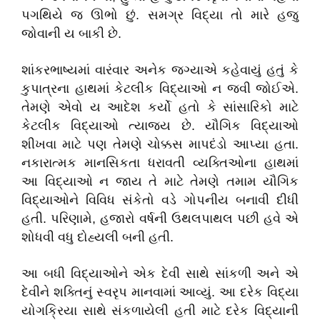
પગથિયે
જ
ઊભો
છું
.
સમગ્ર
વિદ્યા
તો
મારે
હજુ
જોવાની
ય
બાકી
છે
.
શાંકરભાષ્યમાં
વારંવાર
અનેક
જગ્યાએ
કહેવાયું
હતું
કે
કુપાત્રના
હાથમાં
કેટલીક
વિદ્યાઓ
ન
જવી
જોઈએ
.
તેમણે
એવો
ય
આદેશ
કર્યો
હતો
કે
સાંસારિકો
માટે
કેટલીક
વિદ્યાઓ
ત્યાજ્ય
છે
.
યૌગિક
વિદ્યાઓ
શીખવા
માટે
પણ
તેમણે
ચોક્કસ
માપદંડો
આપ્યા
હતા
.
નકારાત્મક
માનસિકતા
ધરાવતી
વ્યક્તિઓના
હાથમાં
આ
વિદ્યાઓ
ન
જાય
તે
માટે
તેમણે
તમામ
યૌગિક
વિદ્યાઓને
વિવિધ
સંકેતો
વડે
ગોપનીય
બનાવી
દીધી
હતી
.
પરિણામે
,
હજારો
વર્ષની
ઉથલપાથલ
પછી
હવે
એ
શોધવી
વધુ
દોહ્યલી
બની
હતી
.
આ
બધી
વિદ્યાઓને
એક
દેવી
સાથે
સાંકળી
અને
એ
દેવીને
શક્તિનું
સ્વરૃપ
માનવામાં
આવ્યું
.
આ
દરેક
વિદ્યા
યોગક્રિયા
સાથે
સંકળાયેલી
હતી
માટે
દરેક
વિદ્યાની