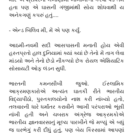
હતા
પણ
એ
ઘાસની
ગંજીમાંથી
સોય
શોધવાથી
ય
અનેકગણું
કપરું
હતું
....
-
એન્ડ
બિલિવ
મી
,
મેં
એ
પણ
કર્યું
.
આઠમી
-
નવમી
સદી
આસપાસની
મનાતી
હોય
એવી
હસ્તપ્રતો
હાલ
દુનિયામાં
ક્યાં
ક્યાં
છે
તેનો
મેં
તાગ
લેવા
માંડયો
અને
તેનો
છેડો
નીકળ્યો
છેક
રોયલ
એશિયાટિક
સોસાયટી
ઓફ
લંડન
સુધી
.
ભારતની
કમનસીબી
જુઓ
.
ઈસ્લામિક
આક્રમણકારોએ
અત્યંત
ઘાતકી
રીતે
ભારતીય
વિદ્યાપીઠો
,
પુસ્તકાલયોનો
નાશ
કરી
નાંખ્યો
હતો
,
તલવારની
ધારે
ધર્માંતર
કરાવીને
આખી
પરંપરાઓ
ભૂંસી
નાંખી
હતી
અને
ચબરાક
અંગ્રેજ
આક્રમકોએ
ભારતીય
જ્ઞાનવારસાનું
મૂલ્ય
પારખીને
જે
મળ્યું
એ
બધું
જ
ઘરભેગું
કરી
દીધું
હતું
,
પણ
બેય
કિસ્સામાં
આપણાં