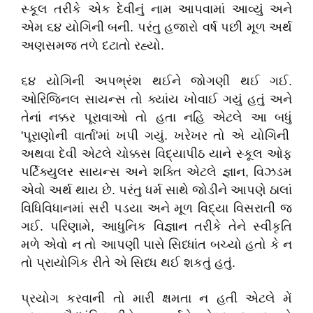
સ્કૂલ
તરીકે
એક
દેવીનું
નામ
આપવામાં
આવ્યું
અને
એમ
૬૪
યોગિની
બની
.
પરંતુ
હજારો
વર્ષ
પછી
મૂળ
અર્થ
અણસમજ
તળે
દટાતો
રહ્યો
.
૬૪
યોગિની
અપભ્રંશ
થઈને
જોગણી
થઈ
ગઈ
.
ઓરિજિનલ
સાયન્સ
તો
ક્યાંય
ખોવાઈ
ગયું
હતું
અને
તેનાં
નક્કર
પૂરાવાઓ
તો
હતા
નહિ
એટલે
આ
બધું
'
પૂરાણોની
વાર્તા
'
માં
ખપી
ગયું
.
ખરેખર
તો
એ
યોગિની
અથવા
દેવી
એટલે
ચોક્કસ
વિદ્યાપીઠ
યાને
સ્કૂલ
ઓફ
પર્ટિક્યુલર
સાયન્સ
અને
શક્તિ
એટલે
જ્ઞાન
,
વિઝડમ
એવો
અર્થ
થાય
છે
.
પરંતુ
ધર્મ
સાથે
જોડીને
આપણે
ઠાલાં
વિધિવિધાનમાં
સરી
પડયા
અને
મૂળ
વિદ્યા
વિસરાતી
જ
ગઈ
.
પરિણામે
,
આધુનિક
વિજ્ઞાન
તરીકે
તેને
સ્વીકૃતિ
મળે
એવો
ન
તો
આપણી
પાસે
સિધ્ધાંત
બચ્યો
હતો
કે
ન
તો
પ્રાયોગિક
રીતે
એ
સિધ્ધ
થઈ
શકતું
હતું
.
પ્રયોગ
કરવાની
તો
મારી
ક્ષમતા
ન
હતી
એટલે
મેં