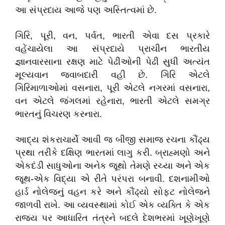
આ
સંપ્રદાય
આજે
પણ
અસ્તિત્વમાં
છે
.
ગિરિ
,
પૂરી
,
વન
,
પર્વત
,
ભારતી
એવા
દસ
પ્રકારે
વહેંચાયેલા
આ
સંપ્રદાયે
પ્રાચીન
ભારતીય
જ્ઞાનવારસાના
રક્ષણ
માટે
પેઢીઓની
પેઢી
સુધી
અત્યંત
મૂલ્યવાન
જવાબદારી
વહી
છે
.
ગિરિ
એટલે
ગિરિમાળાઓમાં
વસનારા
,
પૂરી
એટલે
નગરમાં
વસનારા
,
વન
એટલે
જંગલમાં
રહેનારા
,
ભારતી
એટલે
સમગ્ર
ભારતનું
વિચરણ
કરનારા
.
આદ્ય
શંકરાચાર્યે
આવી
જ
બીજી
સમાજ
રચના
કૌંઢ્ય
પ્રથા
તરીકે
દક્ષિણ
ભારતમાં
લાગુ
કરી
.
બ્રાહ્મણો
અને
એકદંડી
સાધુઓના
અનેક
જૂથો
તેમણે
રચ્યા
અને
એક
જૂથ
-
એક
વિદ્યા
એ
રીતે
પરંપરા
બનાવી
.
દશનામીઓ
હાર્ડ
નોલેજનું
વહન
કરે
અને
કૌંઢ્યો
સોફ્ટ
નોલેજને
જાળવી
રાખે
.
આ
વ્યવસ્થામાં
કોઈ
એક
વ્યક્તિ
કે
એક
રાજ્ય
પર
આધારિત
તંત્રને
બદલે
દેશભરમાં
ખૂણેખૂણે