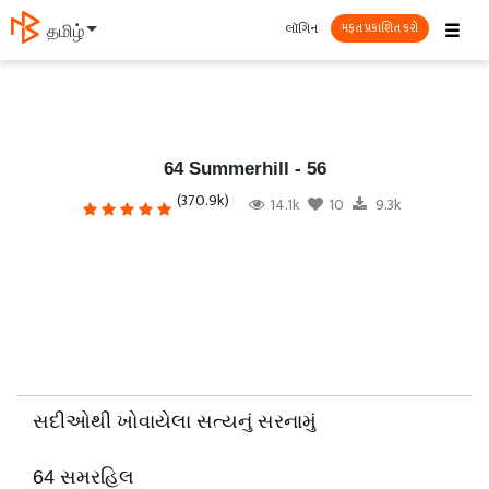
☰
લૉગિન
தமிழ்
મફત પ્રકાશિત કરો
64 Summerhill - 56
(370.9k)
14.1k
10
9.3k
સદીઓથી ખોવાયેલા સત્યનું સરનામું
64 સમરહિલ