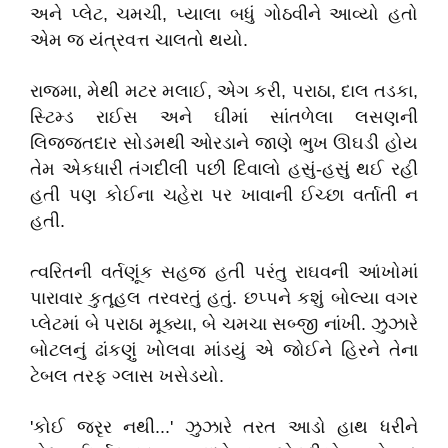
અને
પ્લેટ
,
ચમચી
,
પ્યાલા
બધું
ગોઠવીને
આવ્યો
હતો
એમ
જ
યંત્રવત્ત
ચાલતો
થયો
.
રાજમા
,
મેથી
મટર
મલાઈ
,
એગ કરી, પરાઠા
,
દાલ
તડકા
,
સ્ટિમ્ડ
રાઈસ
અને
ઘીમાં
સાંતળેલા
લસણની
લિજ્જતદાર
સોડમથી
ઓરડાને
જાણે
ભુખ
ઊઘડી
હોય
તેમ
એકધારી
તંગદીલી
પછી
દિવાલો
હસું
-
હસું
થઈ
રહી
હતી
પણ
કોઈના
ચહેરા
પર
ખાવાની
ઈચ્છા
વર્તાતી
ન
હતી
.
ત્વરિતની
વર્તણૂંક
સહજ
હતી
પરંતુ
રાઘવની
આંખોમાં
પારાવાર
કુતૂહલ
તરવરતું
હતું
.
છપ્પને
કશું
બોલ્યા
વગર
પ્લેટમાં
બે
પરાઠા
મૂક્યા
,
બે
ચમચા
સબ્જી
નાંખી
.
ઝુઝારે
બોટલનું
ઢાંકણું
ખોલવા
માંડયું
એ
જોઈને
હિરને
તેના
ટેબલ
તરફ
ગ્લાસ
ખસેડયો
.
'
કોઈ
જરૃર
નથી
...'
ઝુઝારે
તરત
આડો
હાથ
ધરીને