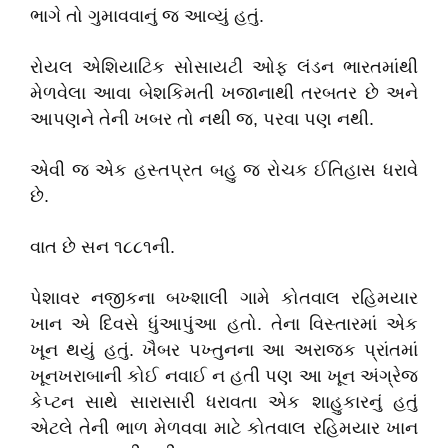
ભાગે
તો
ગુમાવવાનું
જ
આવ્યું
હતું
.
રોયલ
એશિયાટિક
સોસાયટી
ઓફ
લંડન
ભારતમાંથી
મેળવેલા
આવા
બેશકિમતી
ખજાનાથી
તરબતર
છે
અને
આપણને
તેની
ખબર
તો
નથી
જ
,
પરવા
પણ
નથી
.
એવી
જ
એક
હસ્તપ્રત
બહુ
જ
રોચક
ઈતિહાસ
ધરાવે
છે
.
વાત
છે
સન
૧૮૮૧ની
.
પેશાવર
નજીકના
બખ્શાલી
ગામે
કોતવાલ
રહિમયાર
ખાન
એ
દિવસે
ધુંઆપુંઆ
હતો
.
તેના
વિસ્તારમાં
એક
ખૂન
થયું
હતું
.
ખૈબર
પખ્તુનના
આ
અરાજક
પ્રાંતમાં
ખૂનખરાબાની
કોઈ
નવાઈ
ન
હતી
પણ
આ
ખૂન
અંગ્રેજ
કેપ્ટન
સાથે
સારાસારી
ધરાવતા
એક
શાહુકારનું
હતું
એટલે
તેની
ભાળ
મેળવવા
માટે
કોતવાલ
રહિમયાર
ખાન