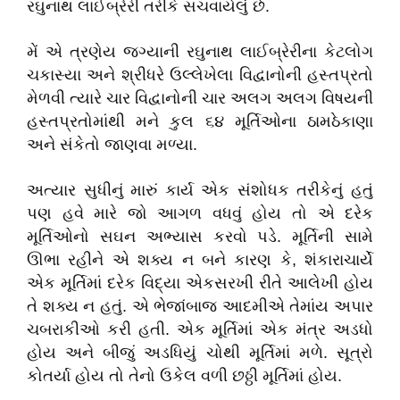
રઘુનાથ
લાઈબ્રેરી
તરીકે
સચવાયેલું
છે
.
મેં
એ
ત્રણેય
જગ્યાની
રઘુનાથ
લાઈબ્રેરીના
કેટલોગ
ચકાસ્યા
અને
શ્રીધરે
ઉલ્લેખેલા
વિદ્વાનોની
હસ્તપ્રતો
મેળવી
ત્યારે
ચાર
વિદ્વાનોની
ચાર
અલગ
અલગ
વિષયની
હસ્તપ્રતોમાંથી
મને
કુલ
૬૪
મૂર્તિઓના
ઠામઠેકાણા
અને
સંકેતો
જાણવા
મળ્યા
.
અત્યાર
સુધીનું
મારું
કાર્ય
એક
સંશોધક
તરીકેનું
હતું
પણ
હવે
મારે
જો
આગળ
વધવું
હોય
તો
એ
દરેક
મૂર્તિઓનો
સઘન
અભ્યાસ
કરવો
પડે
.
મૂર્તિની
સામે
ઊભા
રહીને
એ
શક્ય
ન
બને
કારણ
કે
,
શંકારાચાર્યે
એક
મૂર્તિમાં
દરેક
વિદ્યા
એકસરખી
રીતે
આલેખી
હોય
તે
શક્ય
ન
હતું
.
એ
ભેજાંબાજ
આદમીએ
તેમાંય
અપાર
ચબરાકીઓ
કરી
હતી
.
એક
મૂર્તિમાં
એક
મંત્ર
અડધો
હોય
અને
બીજું
અડધિયું
ચોથી
મૂર્તિમાં
મળે
.
સૂત્રો
કોતર્યા
હોય
તો
તેનો
ઉકેલ
વળી
છઠ્ઠી
મૂર્તિમાં
હોય
.