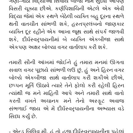
ગણી
-
ગાંઠી
વિદ્યાઓ
સિવાય
બીજા
નામ
સુધ્ધાં
આપણે
વિસરી
ચૂક્યા
છીએ
.
કર્ણપિશાચિની
એટલે
એક
એવી
વિદ્યા
જેમાં
એક
સ્થળે
બેઠેલી
વ્યક્તિ
બહુ
દૂરના
સ્થળે
થતી
વાતચીત
સાંભળી
શકે
,
હસ્તપ્રલંબનો
જાણકાર
વ્યક્તિ
દૂર
રહીને
એક
આખા
જૂથ
સાથે
સંપર્ક
જાળવી
શકે
,
દીર્ઘસ્વરૃપાયનીમાં
બે
વ્યક્તિ
એકબીજા
સાથે
એકપણ
અક્ષર
બોલ્યા
વગર
વાર્તાલાપ
કરી
શકે
.
તમારી
સૌની
આંખમાં
જોઈને
હું
તમારા
મનમાં
ઊગતા
સવાલ
વગર
પૂછાયે
સાંભળી
લઉં
છું
,
હું
અને
હિરન
વગર
બોલ્યે
એકબીજા
સાથે
વાર્તાલાપ
કરી
શકીએ
છીએ
,
છપ્પન
મૂર્તિ
ઊઠાવે
ત્યારે
તેને
ફોલો
કરી
રહેલી
હિરન
ત્યાંથી
જ
મને
માહિતી
આપે
અને
તમારી
સાથે
વાતો
કરતી
વખતે
અચાનક
મને
તેનો
અસ્ફૂટ
અવાજ
સંભળાઈ
જાય
એ
મેં
દીર્ઘસ્વરૃપાયનીના
અભ્યાસ
વડે
સિધ્ધ
કર્યું
છે
.
-
એન્ડ
બિલિવ
મી
,
હું
તો
હજુ
દીર્ઘસ્વરૃપાયનીના
પહેલાં