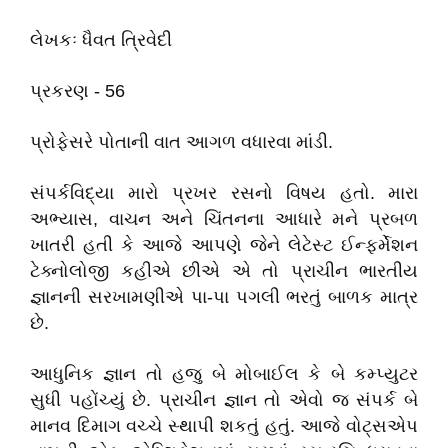
લેખકઃ ધૈવત ત્રિવેદી
પ્રકરણ - 56
પ્રોફેસરે પોતાની વાત આગળ વધારવા માંડી.
સંપર્કવિદ્યા
મારો
પ્રખર
રસનો
વિષય
હતો
.
મારા
અભ્યાસ
,
વાચન
અને
ચિંતનના
આધારે
મને
પ્રબળ
ખાતરી
હતી
કે
આજે
આપણે
જેને
લેટેસ્ટ
ઈન્ફર્મેશન
ટેક્નોલોજી
કહીએ
છીએ
એ
તો
પ્રાચીન
ભારતીય
જ્ઞાનની
સરખામણીએ
પા
-
પા
પગલી
ભરતું
બાળક
માત્ર
છે
.
આધુનિક
જ્ઞાન
તો
હજુ
બે
મોબાઈલ
કે
બે
કમ્પ્યુટર
સુધી
પહોંચ્યું
છે
.
પ્રાચીન
જ્ઞાન
તો
એવો
જ
સંપર્ક
બે
માનવ
દિમાગ
વચ્ચે
સ્થાપી
શકતું
હતું
.
આજે
વોટ્સએપ