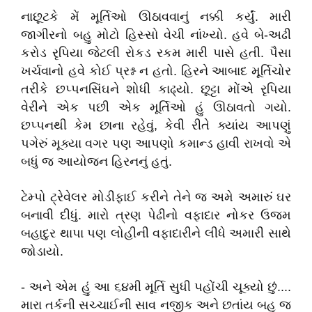
નાછૂટકે
મેં
મૂર્તિઓ
ઊઠાવવાનું
નક્કી
કર્યું
.
મારી
જાગીરનો
બહુ
મોટો
હિસ્સો
વેચી
નાંખ્યો
.
હવે
બે
-
અઢી
કરોડ
રૃપિયા
જેટલી
રોકડ
રકમ
મારી
પાસે
હતી
.
પૈસા
ખર્ચવાનો
હવે
કોઈ
પ્રશ્ન
ન
હતો
.
હિરને
આબાદ
મૂર્તિચોર
તરીકે
છપ્પનસિંઘને
શોધી
કાઢ્યો
.
છૂટ્ટા
મોંએ
રૃપિયા
વેરીને
એક
પછી
એક
મૂર્તિઓ
હું
ઊઠાવતો
ગયો
.
છપ્પનથી
કેમ
છાના
રહેવું
,
કેવી
રીતે
ક્યાંય
આપણું
પગેરું
મૂક્યા
વગર
પણ
આપણો
કમાન્ડ
હાવી
રાખવો
એ
બધું
જ
આયોજન
હિરનનું
હતું
.
ટેમ્પો
ટ્રેવેલર
મોડીફાઈ
કરીને
તેને
જ
અમે
અમારું
ઘર
બનાવી
દીધું
.
મારો
ત્રણ
પેઢીનો
વફાદાર
નોકર
ઉજમ
બહાદુર
થાપા
પણ
લોહીની
વફાદારીને
લીધે
અમારી
સાથે
જોડાયો
.
-
અને
એમ
હું
આ
૬૪મી
મૂર્તિ
સુધી
પહોંચી
ચૂક્યો
છું
....
મારા
તર્કની
સચ્ચાઈની
સાવ
નજીક
અને
છતાંય
બહુ
જ