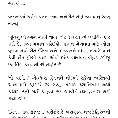
સતર્કતા
...
પલભરમાં
ચહેરા
પરના
ભાવ
ખંખેરીને
તેણે
જમવાનું
ચાલુ
રાખ્યું
.
'
મૂર્તિનું
લોકેશન
નક્કી
થાય
એટલે
તરત
એ
પ્લાનિંગ
શરૃ
કરી
દે
.
ક્યાં
મકાન
જોઈશે
,
મકાન
મેળવવા
માટે
ખોટા
પૂરાવા
કેવી
રીતે
ઊભા
થશે
,
છપ્પનને
કોણ
,
ક્યારે
અને
કેવી
રીતે
ફોલો
કરશે
એવી
દરેક
બાબતનું
બેહદ
ઝીણું
પ્લાનિંગ
કરવામાં
એ
માહેર
છે
.'
'
તો
પછી
...'
એકધારા
હિરનને
નીરખી
રહેલા
ત્વરિતથી
અનાયાસે
પૂછાઈ
જ
ગયું
, '
તમારા
પ્લાનિંગમાં
ક્યાં
કચાશ
રહી
ગઈ
કે
હવે
છેડે
આવીને
તમે
હતાશ
થઈ
ગયા
છો
?'
'
ઈટ્સ
માય
ફોલ્ટ
...'
પ્રોફેસરે
અસહાય
નજરે
હિરનની