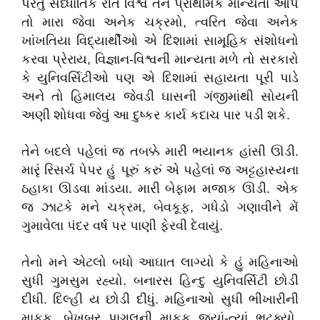
પરંતુ
સૈધ્ધાંતિક
રીતે
વિશ્વ
તેને
પ્રાથમિક
માન્યતા
આપે
તો
મારા
જેવા
અનેક
ચક્રમો
,
ત્વરિત
જેવા
અનેક
ખાંખતિયા
વિદ્યાર્થીઓ
એ
દિશામાં
સામૂહિક
સંશોધનો
કરવા
પ્રેરાય
,
વિજ્ઞાન
-
વિશ્વની
માન્યતા
મળે
તો
સરકારો
કે
યુનિવર્સિટીઓ
પણ
એ
દિશામાં
સહાયતા
પૂરી
પાડે
અને
તો
હિમાલય
જેવડી
ઘાસની
ગંજીમાંથી
સોયની
અણી
શોધવા
જેવું
આ
દુષ્કર
કાર્ય
કદાચ
પાર
પડી
શકે
.
તેને
બદલે
પહેલાં
જ
તબક્કે
મારી
ભયાનક
હાંસી
ઊડી
.
મારૃં
રિસર્ચ
પેપર
હું
પૂરું
કરું
એ
પહેલાં
જ
અટ્ટહાસ્યના
ઠહાકા
ઊડવા
માંડયા
.
મારી
બેફામ
મજાક
ઊડી
.
એક
જ
ઝાટકે
મને
ચક્રમ
,
બેવકૂફ
,
ગધેડો
ગણાવીને
મેં
ગુમાવેલા
પંદર
વર્ષ
પર
પાણી
ફેરવી
દેવાયું
.
તેનો
મને
એટલો
બધો
આઘાત
લાગ્યો
કે
હું
મહિનાઓ
સુધી
ગુમસુમ
રહ્યો
.
બનારસ
હિન્દુ
યુનિવર્સિટી
છોડી
દીધી
.
દિલ્હી
ય
છોડી
દીધું
.
મહિનાઓ
સુધી
ભીખારીની
માફક
,
બેખબર
પાગલની
માફક
જ્યાં
-
ત્યાં
ભટક્યો
.