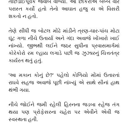
તોછડાઈપૂર્વક
જવાબ
વાળ્યો
.
આ
છોકરીએ
બબ્બે
વાર
પરાસ્ત
કર્યો
હતો
તેનો
આઘાત
હજુ
ય
એ
વિસરી
શકતો
ન
હતો
.
તેણે
સીધી
જ
બોટલ
મોંઢે
માંડીને
ત્રણ
-
ચાર
-
પાંચ
મોટા
ઘૂંટ
ગળા
નીચે
ઉતાર્યા
અને
ગંદા
અવાજે
ખોંખારો
ખાઈ
નાંખ્યો
.
જીભથી
લઈને
જઠર
સુધીના
પ્રવાસમાર્ગમાં
કોરેકોરો
રમ
લ્હાય
લગાડે
પછી
જ
ઝુઝારનું
ચિત્તતંત્ર
કાર્યરત
થતું
હતું
.
'
આ
મકાન
કોનું
છે
?'
પહેલો
કોળિયો
મોંમાં
ઉતારતાં
રાઘવે
સહજ
અવાજે
પૂછી
નાંખ્યું
એ
સાથે
સૌનાં
હાથ
થંભી
ગયા
.
નીચે
જોઈને
જમી
રહેલી
હિરનના
જડબા
સ્હેજ
તંગ
થયા
પણ
પ્રોફેસરના ચહેરા પર એવીને એવી જ
સ્વસ્થતા હતી.