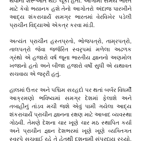
થવાની શરૂઆત થઈ ચૂકી હતી. આગામી
સમય
ભારત
માટે
કેવો
ભયાનક
હશે
તેનો
આગોતરો
અંદાજ
પારખીને
આદ્ય
શંકરાચાર્યે
સમગ્ર
ભારતમાં
વેરવિખેર
પડેલી
પ્રાચીન
વિદ્યાઓ
એકત્ર
કરવા
માંડી
.
અત્યંત
પ્રાચીન
હસ્તપ્રતો
,
ભોજપત્રો
,
તામ્રપત્રો
,
તાલપત્રો
જેવા
જર્જરિત
સ્વરૃપમાં
મળેલા
અઢળક
ગ્રંથો
એ
હજારો
વર્ષ
જૂના
ભારતીય
જ્ઞાનનો
અણમોલ
ખજાનો
હતો
અને
બીજા
હજારો
વર્ષો
સુધી
એ
યથાવત
સચવાય
એ
જરૃરી
હતું
.
હાલમાં
ઉત્તર
અને
પશ્ચિમ
સરહદો
પર
થતાં
બર્બર
વિધર્મી
આક્રમણો
ભવિષ્યમાં
સમગ્ર
દેશમાં
ફેલાશે
અને
તબાહીનું
તાંડવ
મચી
જશે
એવું
પામી
ગયેલા
આદ્ય
શંકરાચાર્યે
પ્રાચીન
જ્ઞાનના
રક્ષણ
માટે
આબાદ
વ્યવસ્થા
ગોઠવી
.
તેમણે
દેશના
ચાર
ખૂણે
ચાર
મઠ
સ્થાપિત
કર્યા
અને
પ્રાચીન
જ્ઞાન
દેશભરમાં
ખૂણે
ખૂણે
વ્યક્તિગત
સ્વરૃપે
સચવાઈ
રહે
તે
હેતુથી
દશનામી
સંપ્રદાય
રચ્યો
.