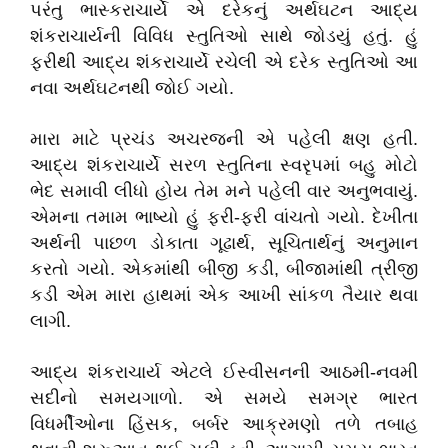
પરંતુ
ભાસ્કરાચાર્યે
એ
દરેકનું
અર્થઘટન
આદ્ય
શંકરાચાર્યની
વિવિધ
સ્તુતિઓ
સાથે
જોડયું
હતું
.
હું
ફરીથી
આદ્ય
શંકરાચાર્યે
રચેલી
એ
દરેક
સ્તુતિઓ
આ
નવા
અર્થઘટનથી
જોઈ
ગયો
.
મારા
માટે
પ્રચંડ
અચરજની
એ
પહેલી
ક્ષણ
હતી
.
આદ્ય
શંકરાચાર્યે
સરળ
સ્તુતિના
સ્વરૃપમાં
બહુ
મોટો
ભેદ
સમાવી
લીધો
હોય
તેમ
મને
પહેલી
વાર
અનુભવાયું
.
એમના
તમામ
ભાષ્યો
હું
ફરી
-
ફરી
વાંચતો
ગયો
.
દેખીતા
અર્થની
પાછળ
ડોકાતા
ગૂઢાર્થ
,
સૂચિતાર્થનું
અનુમાન
કરતો
ગયો
.
એકમાંથી
બીજી
કડી
,
બીજામાંથી
ત્રીજી
કડી
એમ
મારા
હાથમાં
એક
આખી
સાંકળ
તૈયાર
થવા
લાગી
.
આદ્ય
શંકરાચાર્ય
એટલે
ઈસ્વીસનની
આઠમી
-
નવમી
સદીનો
સમયગાળો
.
એ
સમયે
સમગ્ર
ભારત
વિધર્મીઓના
હિંસક
,
બર્બર
આક્રમણો
તળે
તબાહ