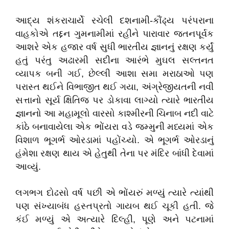
આદ્ય
શંકરાચાર્યે
રચેલી
દશનામી
-
કૌંઢ્ય
પરંપરાના
વાહકોએ
તદ્દન
ગુમનામીમાં
રહીને
પારાવાર
જતનપૂર્વક
આશરે
એક
હજાર
વર્ષ
સુધી
ભારતીય
જ્ઞાનનું
રક્ષણ
કર્યું
હતું
પરંતુ
અઢારમી
સદીના
આરંભે
મુઘલ
સલ્તનત
વ્યાપક
બની
ગઈ
,
છેલ્લી
આશા
સમા
મરાઠાઓ
પણ
પરાસ્ત
થઈને
વિભાજીત
થઈ
ગયા
,
અંગ્રેજીયતની
નવી
સત્તાનો
સૂર્ય
ક્ષિતિજ
પર
ડોકાવા
લાગ્યો
ત્યારે
ભારતીય
જ્ઞાનનો
આ
મહામૂલો
વારસો
કાશ્મીરની
ચિનાબ
નદી
વાટે
કાંઠે
બનાવાયેલા
એક
ભોંયરા
વડે
જમ્મુની
મધ્યમાં
એક
વિશાળ
ભૂગર્ભ
ઓરડામાં
પહોંચ્યો
.
એ
ભૂગર્ભ
ઓરડાનું
હંમેશા
રક્ષણ
થાય
એ
હેતુથી
તેના
પર
મંદિર
બાંધી
દેવામાં
આવ્યું
.
લગભગ
દોઢસો
વર્ષ
પછી
એ
ભોંયરું
મળ્યું
ત્યારે
ત્યાંથી
પણ
સંખ્યાબંધ
હસ્તપ્રતો
ગાયબ
થઈ
ચૂકી
હતી
.
જે
કંઈ
મળ્યું
એ
અત્યારે
દિલ્હી
,
પૂણે
અને
પટનામાં