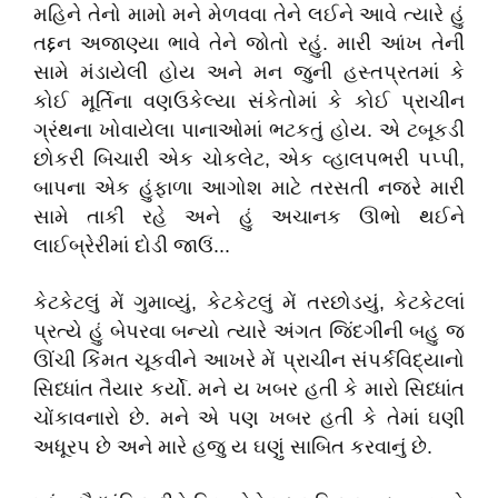
મહિને
તેનો
મામો
મને
મેળવવા
તેને
લઈને
આવે
ત્યારે
હું
તદ્દન
અજાણ્યા
ભાવે
તેને
જોતો
રહું
.
મારી
આંખ
તેની
સામે
મંડાયેલી
હોય
અને
મન
જુની
હસ્તપ્રતમાં
કે
કોઈ
મૂર્તિના
વણઉકેલ્યા
સંકેતોમાં
કે
કોઈ
પ્રાચીન
ગ્રંથના
ખોવાયેલા
પાનાઓમાં
ભટકતું
હોય
.
એ
ટબૂકડી
છોકરી
બિચારી
એક
ચોકલેટ
,
એક
વ્હાલપભરી
પપ્પી
,
બાપના
એક
હુંફાળા
આગોશ
માટે
તરસતી
નજરે
મારી
સામે
તાકી
રહે
અને
હું
અચાનક
ઊભો
થઈને
લાઈબ્રેરીમાં
દોડી
જાઉં
...
કેટકેટલું
મેં
ગુમાવ્યું
,
કેટકેટલું
મેં
તરછોડયું
,
કેટકેટલાં
પ્રત્યે
હું
બેપરવા
બન્યો
ત્યારે
અંગત
જિંદગીની
બહુ
જ
ઊંચી
કિંમત
ચૂકવીને
આખરે
મેં
પ્રાચીન
સંપર્કવિદ્યાનો
સિધ્ધાંત
તૈયાર
કર્યો
.
મને
ય
ખબર
હતી
કે
મારો
સિધ્ધાંત
ચોંકાવનારો
છે
.
મને
એ
પણ
ખબર
હતી
કે
તેમાં
ઘણી
અધૂરપ
છે
અને
મારે
હજુ
ય
ઘણું
સાબિત
કરવાનું
છે
.