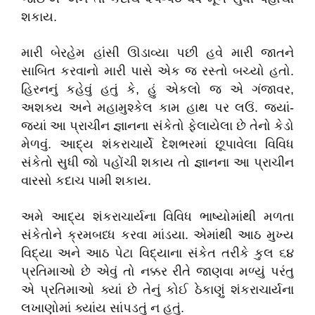
શકાય
.
મારી
બેરહેમ
હાંસી
ઊડાવ્યા
પછી
હવે
મારી
જાતને
સાબિત
કરવાનો
મારી
પાસે
એક
જ
રસ્તો
બચ્યો
હતો
.
હિરનનું
કહેવું
હતું
કે
,
હું
એકલો
જ
એ
ગંજાવર
,
અશક્ય
અને
મહામુશ્કેલ
કામ
હાથ
પર
લઉં
.
જ્યાં
-
જ્યાં
આ
પ્રાચીન
જ્ઞાનના
સંકેતો
ફેલાયેલા
છે
તેનો
કેડો
મેળવું
.
આદ્ય
શંકરાચાર્યે
દેશભરમાં
છૂપાવેલા
વિવિધ
સંકેતો
સુધી
જો
પહોંચી
શકાય
તો
જ્ઞાનના
આ
પ્રાચીન
વારસો
કદાચ
પામી
શકાય
.
અમે
આદ્ય
શંકરાચાર્યના
વિવિધ
ભાષ્યોમાંથી
મળતા
સંકેતોને
ક્રમબધ્ધ
કરવા
માંડયા
.
એમાંથી
આઠ
મુખ્ય
વિદ્યા
અને
આઠ
પેટા
વિદ્યાના
સંકેત
તરીકે
કુલ
૬૪
પ્રતિમાઓ
છે
એવું
તો
નક્કર
રીતે
જાણવા
મળ્યું
પરંતુ
એ
પ્રતિમાઓ
ક્યાં
છે
તેનું
કોઈ
ઠેકાણું
શંકરાચાર્યના
લખાણોમાં
ક્યાંય
સાંપડતું
ન
હતું
.