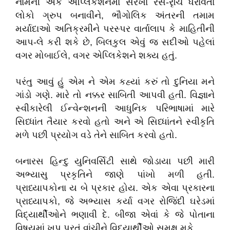
નામની
એક
એપ્લિકેશનમાં
સરખાં
રસ
-
રૃચિ
ધરાવતા
લોકો
ગ્રુપ
બનાવીને
,
ભૌગોલિક
અંતરની
તમામ
મર્યાદાઓ
અતિક્રમીને
પરસ્પર
વાર્તાલાપ
કે
માહિતીની
આપ
-
લે
કરી
શકે
છે
,
બિલકુલ
એવું
જ
સદીઓ
પહેલાં
વગર
મોબાઈલે
,
વગર
એપ્લિકેશને
શક્ય
હતું
.
પરંતુ
આવું
હું
એમ
ને
એમ
કહ્યાં
કરું
તો
દુનિયા
મને
ગાંડો
ગણે
.
મારે
તો
નક્કર
સાબિતી
આપવી
હતી
.
વિજ્ઞાને
સ્વીકારેલી
ઈન્વેન્શનની
આધુનિક
પરિભાષામાં
મારે
સિધ્ધાંત
તૈયાર
કરવો
હતો
અને
એ
સિધ્ધાંતને
સ્વીકૃતિ
મળે
પછી
પ્રયોગ
વડે
તેને
સાબિત
કરવો
હતો
.
બનારસ
હિન્દુ
યુનિવર્સિટી
સાથે
જોડાયા
પછી
મારી
અભ્યાસુ
પ્રકૃતિને
જાણે
પાંખો
મળી
હતી
.
પ્રાધ્યાપકોના
ય
બે
પ્રકાર
હોય
.
એક
એવા
પ્રકારના
પ્રાધ્યાપકો
,
જે
અભ્યાસ
કર્યા
વગર
રોજિંદી
ઘરેડમાં
વિદ્યાર્થીઓને
ભણાવી
દે
.
બીજા
એવાં
કે
જે
પોતાના
વિષયમાં
ખપ
પૂરતું
વાંચીને
વિદ્યાર્થીઓ
સમક્ષ
મૂકે
.