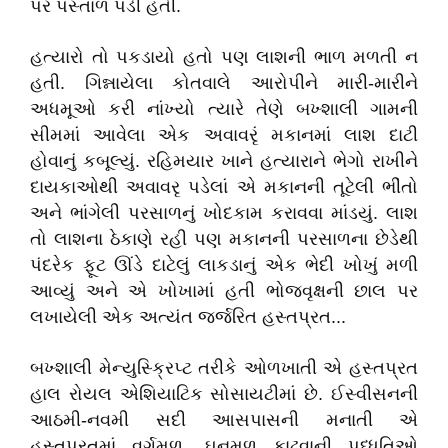
પર
પસ્તાળ
પડી
હતી
.
હત્યારો
તો
પકડાયો
હતો
પણ
લાશની
ભાળ
મળતી
ન
હતી
.
ગિન્નાયેલા
કોતવાલે
આરોપીને
મારી
-
મારીને
અધમૂઓ
કરી
નાંખ્યો
ત્યારે
તેણે
બખ્શાલી
ગામની
સીમમાં
આવેલા
એક
અવાવરૃં
મકાનમાં
લાશ
દાટી
હોવાનું
કબૂલ્યું
.
રહિમયાર
ખાને
હત્યારાને
ભેગો
રાખીને
દાયકાઓથી
અવાવરૃ
પડેલાં
એ
મકાનની
તૂટેલી
ભીંતો
અને
ભાંગેલી
પરસાળનું
ખોદકામ
કરાવવા
માંડયું
.
લાશ
તો
લાશના
ઠેકાણે
રહી
પણ
મકાનની
પરસાળના
છેડેથી
પંદરેક
ફૂટ
ઊંડે
દાટેલું
લાકડાનું
એક
ભેદી
ખોખું
મળી
આવ્યું
અને
એ
ખોખામાં
હતી
ભોજવૃક્ષની
છાલ
પર
લખાયેલી
એક
અત્યંત
જર્જરિત
હસ્તપ્રત
...
બખ્શાલી
મેન્યુસ્ક્રિપ્ટ
તરીકે
ઓળખાતી
એ
હસ્તપ્રત
હાલ
રોયલ
એશિયાટિક
સોસાયટીમાં
છે
.
ઈસ્વીસનની
આઠમી
-
નવમી
સદી
આસપાસની
મનાતી
એ
હસ્તપ્રતમાં
વર્ગમૂળ
,
ઘનમૂળ
કાઢવાની
પધ્ધતિઓ