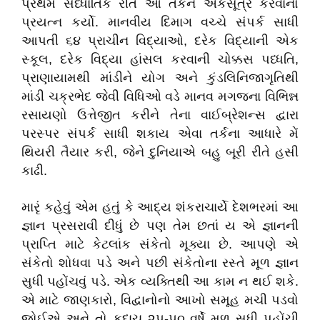
પ્રથમ
સૈધ્ધાંતિક
રીતે
આ
તર્કને
એકસૂત્ર
કરવાનો
પ્રયત્ન
કર્યો
.
માનવીય
દિમાગ
વચ્ચે
સંપર્ક
સાધી
આપતી
૬૪
પ્રાચીન
વિદ્યાઓ
,
દરેક
વિદ્યાની
એક
સ્કૂલ
,
દરેક
વિદ્યા
હાંસલ
કરવાની
ચોક્કસ
પધ્ધતિ
,
પ્રાણાયામથી
માંડીને
યોગ
અને
કુંડલિનિજાગૃતિથી
માંડી
ચક્રભેદ
જેવી
વિધિઓ
વડે
માનવ
મગજના
વિભિન્ન
રસાયણો
ઉત્તેજીત
કરીને
તેના
વાઈબ્રેશન્સ
દ્વારા
પરસ્પર
સંપર્ક
સાધી
શકાય
એવા
તર્કના
આધારે
મેં
થિયરી
તૈયાર
કરી
,
જેને
દુનિયાએ
બહુ
બૂરી
રીતે
હસી
કાઢી
.
મારૃં
કહેવું
એમ
હતું
કે
આદ્ય
શંકરાચાર્યે
દેશભરમાં
આ
જ્ઞાન
પ્રસરાવી
દીધું
છે
પણ
તેમ
છતાં
ય
એ
જ્ઞાનની
પ્રાપ્તિ
માટે
કેટલાંક
સંકેતો
મૂક્યા
છે
.
આપણે
એ
સંકેતો
શોધવા
પડે
અને
પછી
સંકેતોના
રસ્તે
મૂળ
જ્ઞાન
સુધી
પહોંચવું
પડે
.
એક
વ્યક્તિથી
આ
કામ
ન
થઈ
શકે
.
એ
માટે
જાણકારો
,
વિદ્વાનોનો
આખો
સમૂહ
મચી
પડવો
જોઈએ
અને
તો
કદાચ
૨૫
-
૫૦
વર્ષે
મૂળ
સુધી
પહોંચી