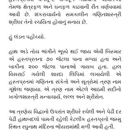
તેમજ
ક્ષેત્રફળ
અને
ઘનફળ
કાઢવાની
રીત
વર્ણવવામાં
આવી
છે
.
શંકરાચાર્યનો
સમકાલીન
ગણિતશાસ્ત્રી
શ્રીધર
તેનો
રચયિતા
હોવાનું
મનાય
છે
.
હું
લંડન
પહોંચ્યો
.
હાથ
અડે
તોય
ભાંગીને
ભૂક્કો
થઈ
જાય
એવી
બિસ્માર
એ
હસ્તપ્રતના
૭૦
જેટલા
પાના
મળ્યા
હતા
અને
બાકીના
૨૦૦
જેટલા
પાનાઓ
ગાયબ
હતા
.
હાલ
વિસરાઈ
ગયેલી
શારદા
લિપિમાં
લખાયેલી
એ
હસ્તપ્રતમાં
ગણિતના
સંકેતો
અને
સૂત્રોમાં
ત્રણ
નામ
ગૂંથેલા
જણાયા
.
એ
ત્રણ
નામ
એટલે
આઠમી
સદીનો
ખગોળશાસ્ત્રી
મન્વાચાર્ય
,
લલ્લ
અને
શ્રીસેન
.
આ
ત્રણેય
વિદ્વાનો
ઉપરાંત
શ્રીધરે
રચેલી
અને
પેઢી
દર
પેઢી
હાથબદલો
પામતી
રહેલી
કેટલીક
હસ્તપ્રતો
જમ્મુ
સ્થિત
રઘુનાથ
મંદિરના
ભોંયરામાંથી
મળી
આવી
હતી
.