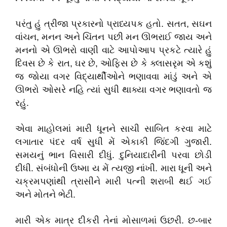
પરંતુ
હું
ત્રીજા
પ્રકારનો
પ્રાધ્યપક
હતો
.
સતત
,
સઘન
વાંચન
,
મનન
અને
ચિંતન
પછી
મન
ઊભરાઈ
જાય
અને
મનનો
એ
ઊભરો
વાણી
વાટે
આપોઆપ
પ્રકટે
ત્યારે
હું
દિવસ
છે
કે
રાત
,
ઘર
છે
,
ઓફિસ
છે
કે
ક્લાસરૃમ
એ
કશું
જ
જોયા
વગર
વિદ્યાર્થીઓને
ભણાવવા
માંડું
અને
એ
ઊભરો
ઓસરે
નહિ
ત્યાં
સુધી
થાક્યા
વગર
ભણાવતો
જ
રહું
.
એવા
માહોલમાં
મારી
ધૂનને
સાચી
સાબિત
કરવા
માટે
લગાતાર
પંદર
વર્ષ
સુધી
મેં
એકાકી
જિંદગી
ગુજારી
.
સમયનું
ભાન
વિસારી
દીધું
.
દુનિયાદારીની
પરવા
છોડી
દીધી
.
સંબંધોની
ઉષ્મા
ય
મેં
ત્યજી
નાંખી
.
મારા
ધૂની
અને
ચક્રમપણાંથી
ત્રાસીને
મારી
પત્ની
શરાબી
થઈ
ગઈ
અને
મોતને
ભેટી
.
મારી
એક
માત્ર
દીકરી
તેનાં
મોસાળમાં
ઉછરી
.
છ
-
બાર