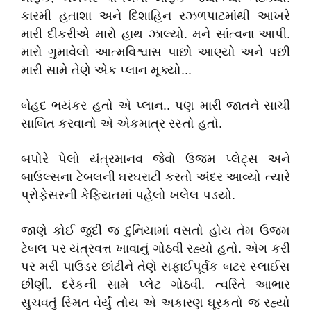
કારમી
હતાશા
અને
દિશાહિન
રઝળપાટમાંથી
આખરે
મારી
દીકરીએ
મારો
હાથ
ઝાલ્યો
.
મને
સાંત્વના
આપી
.
મારો
ગુમાવેલો
આત્મવિશ્વાસ
પાછો
આણ્યો
અને
પછી
મારી
સામે
તેણે
એક
પ્લાન
મૂક્યો
...
બેહદ
ભયંકર
હતો
એ
પ્લાન
..
પણ
મારી
જાતને
સાચી
સાબિત
કરવાનો
એ
એકમાત્ર
રસ્તો
હતો
.
બપોરે
પેલો
યંત્રમાનવ
જેવો
ઉજમ
પ્લેટ્સ
અને
બાઉલ્સના
ટેબલની
ઘરઘરાટી
કરતો
અંદર
આવ્યો
ત્યારે
પ્રોફેસરની
કેફિયતમાં
પહેલો
ખલેલ
પડયો
.
જાણે
કોઈ
જુદી
જ
દુનિયામાં
વસતો
હોય
તેમ
ઉજમ
ટેબલ
પર
યંત્રવત્ત
ખાવાનું
ગોઠવી
રહ્યો
હતો
.
એગ
કરી
પર
મરી
પાઉડર
છાંટીને
તેણે
સફાઈપૂર્વક
બટર
સ્લાઈસ
છીણી
.
દરેકની
સામે
પ્લેટ
ગોઠવી
.
ત્વરિતે
આભાર
સુચવતું
સ્મિત
વેર્યું
તોય
એ
અકારણ
ઘૂરકતો
જ
રહ્યો