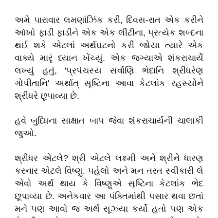
અમે
પારાવાર
લમણાંઝિંક
કરી
,
દિવસ
-
રાત
એક
કરીને
આંખો
ફાડી
ફાડીને
એક
એક
લીટીના
,
પ્રત્યેક
શબ્દના
થઈ
શકે
એટલાં
અર્થઘટનો
કરી
જોયા
ત્યારે
એક
વાક્યે
મારૃં
ધ્યાન
ખેંચ્યું
.
એક
જગ્યાએ
શંકરાચાર્યે
લખ્યું
હતું
, '
પ્રપંચસ્ય
સર્વાણિ
ભેદાનિ
શ્રીધરેણ
ગોપીતાનિ
'
અર્થાત્
સૃષ્ટિના
આવા
કેટલાંક
રહસ્યોને
શ્રીધરે
છૂપાવ્યા
છે
.
હવે
બુધ્ધિના
સાક્ષાત
બાપ
જેવા
શંકરાચાર્યની
ચાલાકી
જુઓ
.
શ્રીધર
એટલે
?
શ્રી
એટલે
લક્ષ્મી
અને
શ્રીને
ધારણ
કરનાર
એટલે
વિષ્ણુ
.
પહેલો
અને
મન
તરત
સ્વીકારી
લે
એવો
અર્થ
થાય
કે
વિષ્ણુએ
સૃષ્ટિના
કેટલાંક
ભેદ
છૂપાવ્યા
છે
.
અનેકવાર
આ
પંક્તિમાંથી
પસાર
થવા
છતાં
મને
પણ
આવો
જ
અર્થ
સૂઝ્યા
કર્યો
હતો
પણ
એક