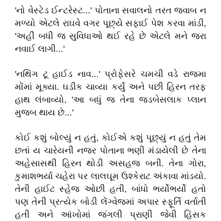
'
નો
વેસ્ટેડ
ઈન્ટરેસ્ટ
...'
પોતાના
સવાલનો
તરત
જવાબ
ન
મળ્યો
એટલે
રાઘવે
વગર
પૂછ્યે
સફાઈ
પેશ
કરવા
માંડી
,
'
અહીં
બધી
જ
સુવિધાઓ
થઈ
રહે
છે
એટલે
મને
જરા
નવાઈ
લાગી
...'
'
નથિંગ
ટૂ
હાઈડ
નાવ
...'
પ્રોફેસરે
ચમચી
વડે
રાજમા
મોંમાં
મૂક્યા
.
ઘડીક
ચાવ્યા
કર્યું
અને
પછી
હિરન
તરફ
હાથ
લંબાવ્યો
, '
આ
બધું
જ
તેના
જડબેસલાક
પ્લાન
મુજબ
થાય
છે
...'
કોઈ
કશું
બોલ્યું
ન
હતું
,
કોઈએ
કશું
પૂછ્યું
ન
હતું
તેમ
છતાં
ય
ચારેયની
નજર
પોતાના
ભણી
મંડાયેલી
છે
તેના
અહેસાસથી
હિરન
થોડી
અસહજ
બની
.
તેના
ગોરા
,
કુમાશભર્યા
ચહેરા
પર
લાલઘૂમ
ઉશ્કેરાટ
અંકાવા
માંડયો
.
તેની
હાઈટ
સ્હેજ
ઓછી
હતી
,
બાંધો
ભર્યોભર્યો
હતો
પણ
તેની
પ્રત્યેક
બોડી
લેંગ્વેજમાં
અપાર
સ્ફૂર્તિ
વર્તાતી
હતી
અને
આંખોમાં
જંગલી
પ્રાણી
જેવી
હિંસક